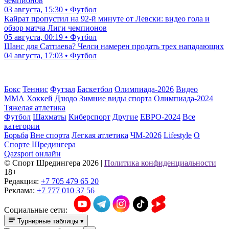
чемпионов
03 августа, 15:30 • Футбол
Кайрат пропустил на 92-й минуте от Левски: видео гола и
обзор матча Лиги чемпионов
05 августа, 00:19 • Футбол
Шанс для Сатпаева? Челси намерен продать трех нападающих
04 августа, 17:03 • Футбол
Бокс
Теннис
Футзал
Баскетбол
Олимпиада-2026
Видео
ММА
Хоккей
Дзюдо
Зимние виды спорта
Олимпиада-2024
Тяжелая атлетика
Футбол
Шахматы
Киберспорт
Другие
ЕВРО-2024
Все
категории
Борьба
Вне спорта
Легкая атлетика
ЧМ-2026
Lifestyle
О
Спорте Шредингера
Qazsport онлайн
© Cпорт Шредингера 2026
|
Политика конфиденциальности
18+
Редакция:
+7 705 479 65 20
Реклама:
+7 777 010 37 56
Социальные сети:
Турнирные таблицы
▾