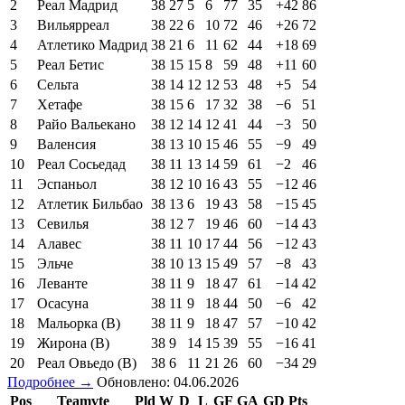
2
Реал Мадрид
38
27
5
6
77
35
+42
86
3
Вильярреал
38
22
6
10
72
46
+26
72
4
Атлетико Мадрид
38
21
6
11
62
44
+18
69
5
Реал Бетис
38
15
15
8
59
48
+11
60
6
Сельта
38
14
12
12
53
48
+5
54
7
Хетафе
38
15
6
17
32
38
−6
51
8
Райо Вальекано
38
12
14
12
41
44
−3
50
9
Валенсия
38
13
10
15
46
55
−9
49
10
Реал Сосьедад
38
11
13
14
59
61
−2
46
11
Эспаньол
38
12
10
16
43
55
−12
46
12
Атлетик Бильбао
38
13
6
19
43
58
−15
45
13
Севилья
38
12
7
19
46
60
−14
43
14
Алавес
38
11
10
17
44
56
−12
43
15
Эльче
38
10
13
15
49
57
−8
43
16
Леванте
38
11
9
18
47
61
−14
42
17
Осасуна
38
11
9
18
44
50
−6
42
18
Мальорка (В)
38
11
9
18
47
57
−10
42
19
Жирона (В)
38
9
14
15
39
55
−16
41
20
Реал Овьедо (В)
38
6
11
21
26
60
−34
29
Подробнее →
Обновлено: 04.06.2026
Pos
Teamvte
Pld
W
D
L
GF
GA
GD
Pts