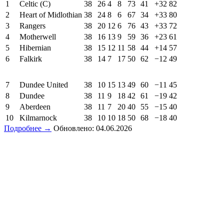
1
Celtic (C)
38
26
4
8
73
41
+32
82
2
Heart of Midlothian
38
24
8
6
67
34
+33
80
3
Rangers
38
20
12
6
76
43
+33
72
4
Motherwell
38
16
13
9
59
36
+23
61
5
Hibernian
38
15
12
11
58
44
+14
57
6
Falkirk
38
14
7
17
50
62
−12
49
7
Dundee United
38
10
15
13
49
60
−11
45
8
Dundee
38
11
9
18
42
61
−19
42
9
Aberdeen
38
11
7
20
40
55
−15
40
10
Kilmarnock
38
10
10
18
50
68
−18
40
Подробнее →
Обновлено: 04.06.2026