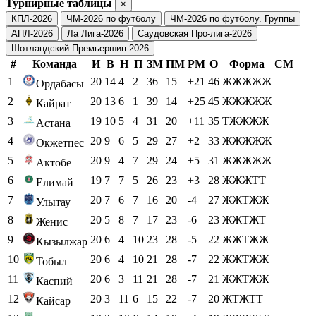
Турнирные таблицы
×
КПЛ-2026
ЧМ-2026 по футболу
ЧМ-2026 по футболу. Группы
АПЛ-2026
Ла Лига-2026
Саудовская Про-лига-2026
Шотландский Премьершип-2026
#
Команда
И
В
Н
П
ЗМ
ПМ
РМ
О
Форма
СМ
1
20
14
4
2
36
15
+21
46
ЖЖЖЖЖ
Ордабасы
2
20
13
6
1
39
14
+25
45
ЖЖЖЖЖ
Кайрат
3
19
10
5
4
31
20
+11
35
ТЖЖЖЖ
Астана
4
20
9
6
5
29
27
+2
33
ЖЖЖЖЖ
Окжетпес
5
20
9
4
7
29
24
+5
31
ЖЖЖЖЖ
Актобе
6
19
7
7
5
26
23
+3
28
ЖЖЖТТ
Елимай
7
20
7
6
7
16
20
-4
27
ЖЖТЖЖ
Улытау
8
20
5
8
7
17
23
-6
23
ЖЖТЖТ
Женис
9
20
6
4
10
23
28
-5
22
ЖЖТЖЖ
Кызылжар
10
20
6
4
10
21
28
-7
22
ЖЖТЖЖ
Тобыл
11
20
6
3
11
21
28
-7
21
ЖЖТЖЖ
Каспий
12
20
3
11
6
15
22
-7
20
ЖТЖТТ
Кайсар