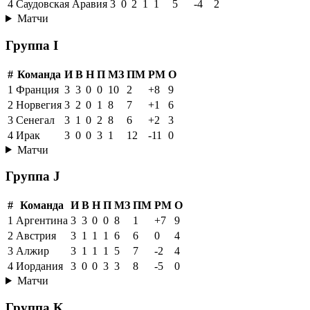
4
Саудовская Аравия
3
0
2
1
1
5
-4
2
Матчи
Группа I
#
Команда
И
В
Н
П
МЗ
ПМ
РМ
О
1
Франция
3
3
0
0
10
2
+8
9
2
Норвегия
3
2
0
1
8
7
+1
6
3
Сенегал
3
1
0
2
8
6
+2
3
4
Ирак
3
0
0
3
1
12
-11
0
Матчи
Группа J
#
Команда
И
В
Н
П
МЗ
ПМ
РМ
О
1
Аргентина
3
3
0
0
8
1
+7
9
2
Австрия
3
1
1
1
6
6
0
4
3
Алжир
3
1
1
1
5
7
-2
4
4
Иордания
3
0
0
3
3
8
-5
0
Матчи
Группа K