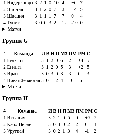
1
Нидерланды
3
2
1
0
10
4
+6
7
2
Япония
3
1
2
0
7
3
+4
5
3
Швеция
3
1
1
1
7
7
0
4
4
Тунис
3
0
0
3
2
12
-10
0
Матчи
Группа G
#
Команда
И
В
Н
П
МЗ
ПМ
РМ
О
1
Бельгия
3
1
2
0
6
2
+4
5
2
Египет
3
1
2
0
5
3
+2
5
3
Иран
3
0
3
0
3
3
0
3
4
Новая Зеландия
3
0
1
2
4
10
-6
1
Матчи
Группа H
#
Команда
И
В
Н
П
МЗ
ПМ
РМ
О
1
Испания
3
2
1
0
5
0
+5
7
2
Кабо-Верде
3
0
3
0
2
2
0
3
3
Уругвай
3
0
2
1
3
4
-1
2