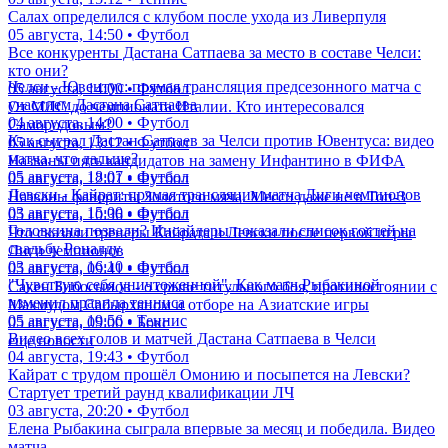
Салах определился с клубом после ухода из Ливерпуля
05 августа, 14:50 • Футбол
Все конкуренты Дастана Сатпаева за место в составе Челси:
кто они?
Челси - Ювентус: прямая трансляция предсезонного матча с
05 августа, 14:00 • Футбол
участием Дастана Сатпаева
От МЛС до чемпионата Италии. Кто интересовался
04 августа, 14:00 • Футбол
Самородовым?
Как сыграл Дастан Сатпаев за Челси против Ювентуса: видео
05 августа, 13:12 • Футбол
матча, что дальше?
Названы пять кандидатов на замену Инфантино в ФИФА
05 августа, 18:07 • Футбол
05 августа, 12:01 • Футбол
Левски - Кайрат: прямая трансляция матча Лиги чемпионов
Названы фавориты Золотого мяча. Месси даже не в Топ-3
03 августа, 15:00 • Футбол
05 августа, 10:36 • Футбол
Головкина позвали? Инсайдеры показали список гостей на
Что сказали тренеры Кайрата и Левски после первой игры
свадьбу Роналду
Лиги чемпионов
03 августа, 16:10 • Футбол
05 августа, 09:41 • Футбол
"Чувствую себя уничтоженной". Как матч Рыбакиной
Сакен Бибосынов - о срыве титульного боя, противостоянии с
изменил правила тенниса
Махмудом Сабырханом и отборе на Азиатские игры
05 августа, 19:56 • Теннис
05 августа, 09:00 • Бокс
Видео всех голов и матчей Дастана Сатпаева в Челси
еще новости
04 августа, 19:43 • Футбол
Кайрат с трудом прошёл Омонию и посыпется на Левски?
Стартует третий раунд квалификации ЛЧ
03 августа, 20:20 • Футбол
Елена Рыбакина сыграла впервые за месяц и победила. Видео
матча