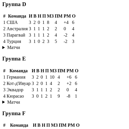
Группа D
#
Команда
И
В
Н
П
МЗ
ПМ
РМ
О
1
США
3
2
0
1
8
4
+4
6
2
Австралия
3
1
1
1
2
2
0
4
3
Парагвай
3
1
1
1
2
4
-2
4
4
Турция
3
1
0
2
3
5
-2
3
Матчи
Группа E
#
Команда
И
В
Н
П
МЗ
ПМ
РМ
О
1
Германия
3
2
0
1
10
4
+6
6
2
Кот-д'Ивуар
3
2
0
1
4
2
+2
6
3
Эквадор
3
1
1
1
2
2
0
4
4
Кюрасао
3
0
1
2
1
9
-8
1
Матчи
Группа F
#
Команда
И
В
Н
П
МЗ
ПМ
РМ
О