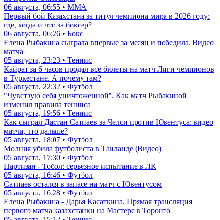
06 августа, 06:55 • ММА
Первый бой Казахстана за титул чемпиона мира в 2026 году:
где, когда и что за боксер?
06 августа, 06:26 • Бокс
Елена Рыбакина сыграла впервые за месяц и победила. Видео
матча
05 августа, 23:23 • Теннис
Кайрат за 6 часов продал все билеты на матч Лиги чемпионов
в Туркестане. А почему там?
05 августа, 22:32 • Футбол
"Чувствую себя уничтоженной". Как матч Рыбакиной
изменил правила тенниса
05 августа, 19:56 • Теннис
Как сыграл Дастан Сатпаев за Челси против Ювентуса: видео
матча, что дальше?
05 августа, 18:07 • Футбол
Молния убила футболиста в Таиланде (Видео)
05 августа, 17:30 • Футбол
Партизан - Тобол: серьезное испытание в ЛК
05 августа, 16:46 • Футбол
Сатпаев остался в запасе на матч с Ювентусом
05 августа, 16:28 • Футбол
Елена Рыбакина - Дарья Касаткина. Прямая трансляция
первого матча казахстанки на Мастерс в Торонто
05 августа, 15:12 • Теннис