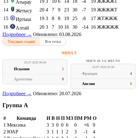
13
19
3
10
6
14
18
-4
19
ЖЖЖЖТ
Атырау
14
20
4
7
9
23
30
-7
19
ЖЖЖЖТ
Жетысу
15
19
3
8
8
19
25
-6
17
ЖТЖЖЖ
Иртыш
16
20
3
7
10
16
30
-14
16
ЖЖЖЖЖ
Алтай
Подробнее →
Обновлено: 03.08.2026
Текущая стадия
Вся сетка
ФИНАЛ
МАТЧ ЗА 3-Е МЕСТО
20.07.2026 00:00
19.07.2026 02:00
Испания
1
Франция
4
Аргентина
0
Англия
6
Подробнее →
Обновлено: 20.07.2026
Группа A
#
Команда
И
В
Н
П
МЗ
ПМ
РМ
О
1
Мексика
3
3
0
0
6
0
+6
9
2
ЮАР
3
1
1
1
2
3
-1
4