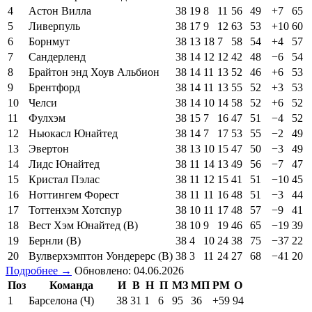
4
Астон Вилла
38
19
8
11
56
49
+7
65
5
Ливерпуль
38
17
9
12
63
53
+10
60
6
Борнмут
38
13
18
7
58
54
+4
57
7
Сандерленд
38
14
12
12
42
48
−6
54
8
Брайтон энд Хоув Альбион
38
14
11
13
52
46
+6
53
9
Брентфорд
38
14
11
13
55
52
+3
53
10
Челси
38
14
10
14
58
52
+6
52
11
Фулхэм
38
15
7
16
47
51
−4
52
12
Ньюкасл Юнайтед
38
14
7
17
53
55
−2
49
13
Эвертон
38
13
10
15
47
50
−3
49
14
Лидс Юнайтед
38
11
14
13
49
56
−7
47
15
Кристал Пэлас
38
11
12
15
41
51
−10
45
16
Ноттингем Форест
38
11
11
16
48
51
−3
44
17
Тоттенхэм Хотспур
38
10
11
17
48
57
−9
41
18
Вест Хэм Юнайтед (В)
38
10
9
19
46
65
−19
39
19
Бернли (В)
38
4
10
24
38
75
−37
22
20
Вулверхэмптон Уондерерс (В)
38
3
11
24
27
68
−41
20
Подробнее →
Обновлено: 04.06.2026
Поз
Команда
И
В
Н
П
МЗ
МП
РМ
О
1
Барселона (Ч)
38
31
1
6
95
36
+59
94