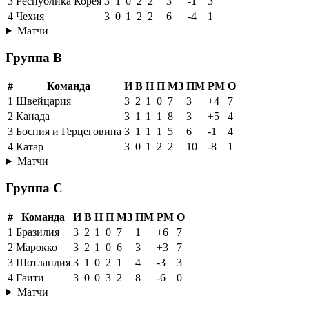
3
Республика Корея
3
1
0
2
2
3
-1
3
4
Чехия
3
0
1
2
2
6
-4
1
Матчи
Группа B
#
Команда
И
В
Н
П
МЗ
ПМ
РМ
О
1
Швейцария
3
2
1
0
7
3
+4
7
2
Канада
3
1
1
1
8
3
+5
4
3
Босния и Герцеговина
3
1
1
1
5
6
-1
4
4
Катар
3
0
1
2
2
10
-8
1
Матчи
Группа C
#
Команда
И
В
Н
П
МЗ
ПМ
РМ
О
1
Бразилия
3
2
1
0
7
1
+6
7
2
Марокко
3
2
1
0
6
3
+3
7
3
Шотландия
3
1
0
2
1
4
-3
3
4
Гаити
3
0
0
3
2
8
-6
0
Матчи