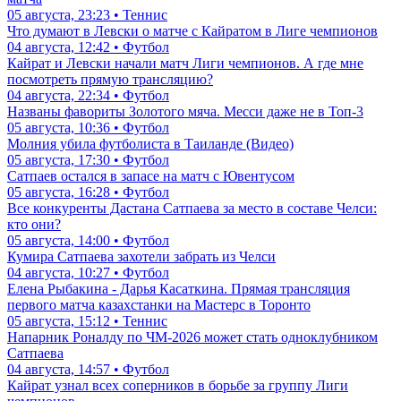
05 августа, 23:23 • Теннис
Что думают в Левски о матче с Кайратом в Лиге чемпионов
04 августа, 12:42 • Футбол
Кайрат и Левски начали матч Лиги чемпионов. А где мне
посмотреть прямую трансляцию?
04 августа, 22:34 • Футбол
Названы фавориты Золотого мяча. Месси даже не в Топ-3
05 августа, 10:36 • Футбол
Молния убила футболиста в Таиланде (Видео)
05 августа, 17:30 • Футбол
Сатпаев остался в запасе на матч с Ювентусом
05 августа, 16:28 • Футбол
Все конкуренты Дастана Сатпаева за место в составе Челси:
кто они?
05 августа, 14:00 • Футбол
Кумира Сатпаева захотели забрать из Челси
04 августа, 10:27 • Футбол
Елена Рыбакина - Дарья Касаткина. Прямая трансляция
первого матча казахстанки на Мастерс в Торонто
05 августа, 15:12 • Теннис
Напарник Роналду по ЧМ-2026 может стать одноклубником
Сатпаева
04 августа, 14:57 • Футбол
Кайрат узнал всех соперников в борьбе за группу Лиги