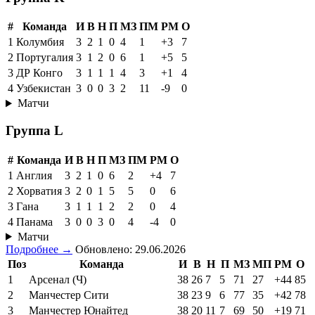
#
Команда
И
В
Н
П
МЗ
ПМ
РМ
О
1
Колумбия
3
2
1
0
4
1
+3
7
2
Португалия
3
1
2
0
6
1
+5
5
3
ДР Конго
3
1
1
1
4
3
+1
4
4
Узбекистан
3
0
0
3
2
11
-9
0
Матчи
Группа L
#
Команда
И
В
Н
П
МЗ
ПМ
РМ
О
1
Англия
3
2
1
0
6
2
+4
7
2
Хорватия
3
2
0
1
5
5
0
6
3
Гана
3
1
1
1
2
2
0
4
4
Панама
3
0
0
3
0
4
-4
0
Матчи
Подробнее →
Обновлено: 29.06.2026
Поз
Команда
И
В
Н
П
МЗ
МП
РМ
О
1
Арсенал (Ч)
38
26
7
5
71
27
+44
85
2
Манчестер Сити
38
23
9
6
77
35
+42
78
3
Манчестер Юнайтед
38
20
11
7
69
50
+19
71