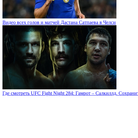
Видео всех голов и матчей Дастана Сатпаева в Челси
Где смотреть UFC Fight Night 284: Гамрот – Салкиллд. Сохран