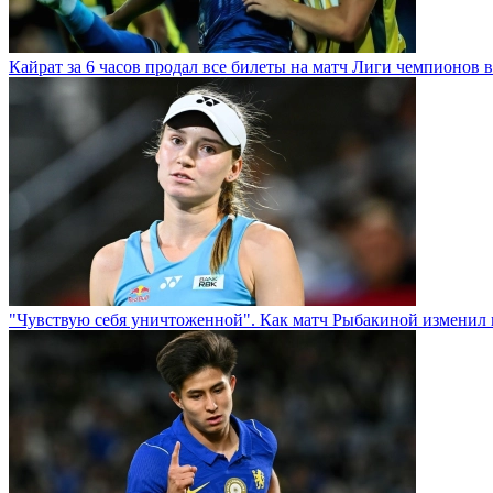
Кайрат за 6 часов продал все билеты на матч Лиги чемпионов в
"Чувствую себя уничтоженной". Как матч Рыбакиной изменил 