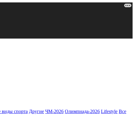
 виды спорта
Другие
ЧМ-2026
Олимпиада-2026
Lifestyle
Все