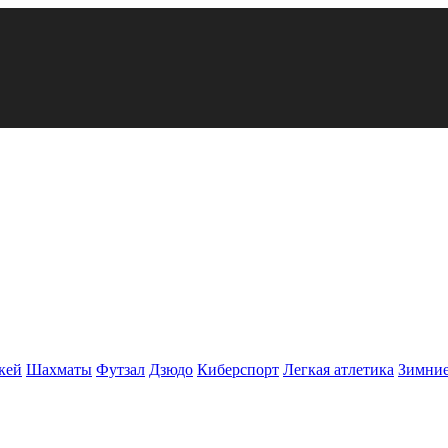
кей
Шахматы
Футзал
Дзюдо
Киберспорт
Легкая атлетика
Зимние