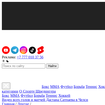
Реклама:
+7 777 010 37 56
Найти
Бокс
ММА
Футбол
Борьба
Теннис
Хок
категории
О Спорте Шредингера
Бокс
ММА
Футбол
Борьба
Теннис
Хоккей
Видео всех голов и матчей Дастана Сатпаева в Челси
Главная
/
Другие
/