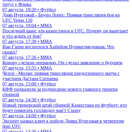
титул у Флика
07 августа, 19:20 • Футбол
Дияр Нургожай - Бруно Лопес: Прямая трансляция боя на
UFC Vegas 120
07 августа, 19:04 • ММА
Последний шанс для казахстанца в UFC. Почему он выиграет
и что ждать от боя?
07 августа, 17:39 • ММА
Иан Гэрри восхитился Хабибом Нурмагомедовым. Что
сказал?
07 августа, 17:26 • ММА
Конору сделали операцию. Он сделал заявление о будущем
07 августа, 15:55 • ММА
Челси - Милан: прямая трансляция предсезонного матча с
участием Дастана Сатпаева
07 августа, 15:00 • Футбол
КФФ похвалили за подписание нового главного тренера
сборной
07 августа, 14:30 • Футбол
Новый тренерский штаб сборной Казахстана по футболу: кто
будет помогать голландцу ван'т Схипу
07 августа, 14:00 • Футбол
Эксперт назвал ключ к победе Дияра Нургожая в четвертом
бою UFC
07 августа, 13:30 • ММА