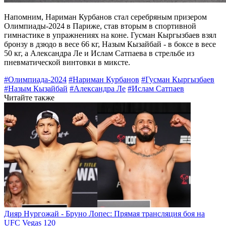
Напомним, Нариман Курбанов стал серебряным призером
Олимпиады-2024 в Париже, став вторым в спортивной
гимнастике в упражнениях на коне. Гусман Кыргызбаев взял
бронзу в дзюдо в весе 66 кг, Назым Кызайбай - в боксе в весе
50 кг, а Александра Ле и Ислам Сатпаева в стрельбе из
пневматической винтовки в миксте.
#Олимпиада-2024
#Нариман Курбанов
#Гусман Кыргызбаев
#Назым Кызайбай
#Александра Ле
#Ислам Сатпаев
Читайте также
Дияр Нургожай - Бруно Лопес: Прямая трансляция боя на
UFC Vegas 120