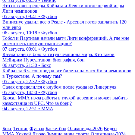
07 августа, 06:30 • Теннис
Что сказали тренеры Кайрата и Левски после первой игры
Лиги чемпионов
05 августа, 09:41 • Футбол
Винисиус удалил все о Реале - Арсенал готов заплатить 120
млн евро
06 августа, 10:18 • Футбол
Тобол и Партизан начали матч Лиги конференций. А где мне
посмотреть прямую трансляцию?
07 августа, 00:01 • Футбол
Казахстанец в бою за титул чемпиона мира. Кто такой
Мейирим Нурсултанов: биография, бои
06 августа, 21:30 • Бокс
Кайрат за 6 часов продал все билеты на матч Лиги чемпионов
в Туркестане. А почему там?
05 августа, 22:32 • Футбол
Салах определился с клубом после ухода из Ливерпуля
05 августа, 14:50 • Футбол
Бросал ММА из-за работы в глухой деревне и может выбить
казахстанца из UFC. Что за боец?
04 августа, 22:51 • ММА
Бокс
Теннис
Футзал
Баскетбол
Олимпиада-2026
Видео
ММА
Хоккей
Дзюдо
Зимние виды спорта
Олимпиада-2024