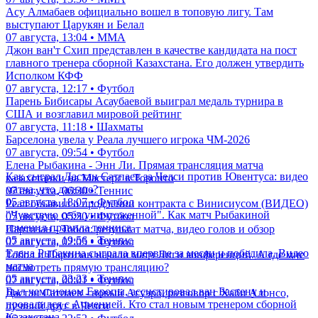
Асу Алмабаев официально вошел в топовую лигу. Там
выступают Царукян и Белал
07 августа, 13:04 • ММА
Джон ван'т Схип представлен в качестве кандидата на пост
главного тренера сборной Казахстана. Его должен утвердить
Исполком КФФ
07 августа, 12:17 • Футбол
Парень Бибисары Асаубаевой выиграл медаль турнира в
США и возглавил мировой рейтинг
07 августа, 11:18 • Шахматы
Барселона увела у Реала лучшего игрока ЧМ-2026
07 августа, 09:54 • Футбол
Елена Рыбакина - Энн Ли. Прямая трансляция матча
Как сыграл Дастан Сатпаев за Челси против Ювентуса: видео
казахстанки на Мастерс в Торонто
матча, что дальше?
07 августа, 06:30 • Теннис
05 августа, 18:07 • Футбол
Реал объявил о продлении контракта с Винисиусом (ВИДЕО)
"Чувствую себя уничтоженной". Как матч Рыбакиной
07 августа, 05:30 • Футбол
изменил правила тенниса
Партизан - Тобол: результат матча, видео голов и обзор
05 августа, 19:56 • Теннис
07 августа, 02:05 • Футбол
Елена Рыбакина сыграла впервые за месяц и победила. Видео
Тобол и Партизан начали матч Лиги конференций. А где мне
матча
посмотреть прямую трансляцию?
05 августа, 23:23 • Теннис
07 августа, 00:01 • Футбол
Был чемпионом Европы, ассистировал ван Бастену и
Дастан Сатпаев - новый Агуэро, разговор с Хаби Алонсо,
провалился с Арменией. Кто стал новым тренером сборной
лучший друг в Челси
Казахстана