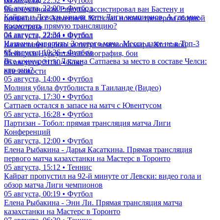
06 августа, 22:52 • Футбол
06 августа, 22:00 • Футбол
Был чемпионом Европы, ассистировал ван Бастену и
Кайрат и Левски начали матч Лиги чемпионов. А где мне
провалился с Арменией. Кто стал новым тренером сборной
посмотреть прямую трансляцию?
Казахстана
04 августа, 22:34 • Футбол
06 августа, 22:00 • Футбол
Названы фавориты Золотого мяча. Месси даже не в Топ-3
Казахстанец в бою за титул чемпиона мира. Кто такой
05 августа, 10:36 • Футбол
Мейирим Нурсултанов: биография, бои
Все конкуренты Дастана Сатпаева за место в составе Челси:
06 августа, 21:30 • Бокс
кто они?
еще новости
05 августа, 14:00 • Футбол
Молния убила футболиста в Таиланде (Видео)
05 августа, 17:30 • Футбол
Сатпаев остался в запасе на матч с Ювентусом
05 августа, 16:28 • Футбол
Партизан - Тобол: прямая трансляция матча Лиги
Конференций
06 августа, 12:00 • Футбол
Елена Рыбакина - Дарья Касаткина. Прямая трансляция
первого матча казахстанки на Мастерс в Торонто
05 августа, 15:12 • Теннис
Кайрат пропустил на 92-й минуте от Левски: видео гола и
обзор матча Лиги чемпионов
05 августа, 00:19 • Футбол
Елена Рыбакина - Энн Ли. Прямая трансляция матча
казахстанки на Мастерс в Торонто