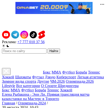
Реклама:
+7 777 010 37 56
Найти
Бокс
ММА
Футбол
Борьба
Теннис
Хоккей
Шахматы
Футзал
Дзюдо
Киберспорт
Легкая атлетика
Зимние виды спорта
Другие
ЧМ-2026
Олимпиада-2026
Lifestyle
Все категории
О Спорте Шредингера
Бокс
ММА
Футбол
Борьба
Теннис
Хоккей
Елена Рыбакина - Энн Ли. Прямая трансляция матча
казахстанки на Мастерс в Торонто
Главная
/
Олимпиада-2024
/
20 августа 2024, 10:43