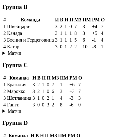
Группа B
#
Команда
И
В
Н
П
МЗ
ПМ
РМ
О
1
Швейцария
3
2
1
0
7
3
+4
7
2
Канада
3
1
1
1
8
3
+5
4
3
Босния и Герцеговина
3
1
1
1
5
6
-1
4
4
Катар
3
0
1
2
2
10
-8
1
Матчи
Группа C
#
Команда
И
В
Н
П
МЗ
ПМ
РМ
О
1
Бразилия
3
2
1
0
7
1
+6
7
2
Марокко
3
2
1
0
6
3
+3
7
3
Шотландия
3
1
0
2
1
4
-3
3
4
Гаити
3
0
0
3
2
8
-6
0
Матчи
Группа D
#
Команда
И
В
Н
П
МЗ
ПМ
РМ
О