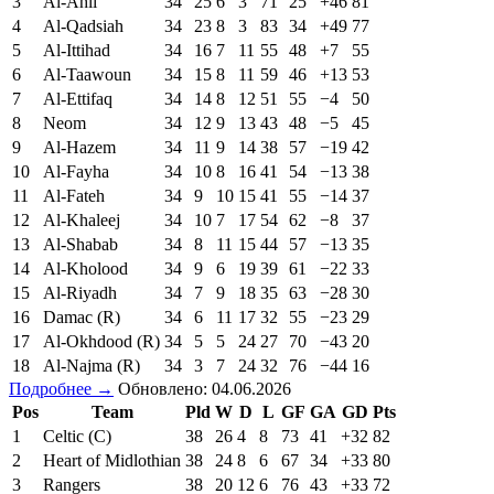
3
Al-Ahli
34
25
6
3
71
25
+46
81
4
Al-Qadsiah
34
23
8
3
83
34
+49
77
5
Al-Ittihad
34
16
7
11
55
48
+7
55
6
Al-Taawoun
34
15
8
11
59
46
+13
53
7
Al-Ettifaq
34
14
8
12
51
55
−4
50
8
Neom
34
12
9
13
43
48
−5
45
9
Al-Hazem
34
11
9
14
38
57
−19
42
10
Al-Fayha
34
10
8
16
41
54
−13
38
11
Al-Fateh
34
9
10
15
41
55
−14
37
12
Al-Khaleej
34
10
7
17
54
62
−8
37
13
Al-Shabab
34
8
11
15
44
57
−13
35
14
Al-Kholood
34
9
6
19
39
61
−22
33
15
Al-Riyadh
34
7
9
18
35
63
−28
30
16
Damac (R)
34
6
11
17
32
55
−23
29
17
Al-Okhdood (R)
34
5
5
24
27
70
−43
20
18
Al-Najma (R)
34
3
7
24
32
76
−44
16
Подробнее →
Обновлено: 04.06.2026
Pos
Team
Pld
W
D
L
GF
GA
GD
Pts
1
Celtic (C)
38
26
4
8
73
41
+32
82
2
Heart of Midlothian
38
24
8
6
67
34
+33
80
3
Rangers
38
20
12
6
76
43
+33
72