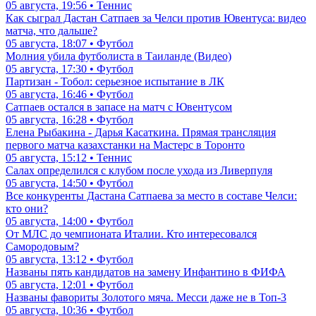
05 августа, 19:56 • Теннис
Как сыграл Дастан Сатпаев за Челси против Ювентуса: видео
матча, что дальше?
05 августа, 18:07 • Футбол
Молния убила футболиста в Таиланде (Видео)
05 августа, 17:30 • Футбол
Партизан - Тобол: серьезное испытание в ЛК
05 августа, 16:46 • Футбол
Сатпаев остался в запасе на матч с Ювентусом
05 августа, 16:28 • Футбол
Елена Рыбакина - Дарья Касаткина. Прямая трансляция
первого матча казахстанки на Мастерс в Торонто
05 августа, 15:12 • Теннис
Салах определился с клубом после ухода из Ливерпуля
05 августа, 14:50 • Футбол
Все конкуренты Дастана Сатпаева за место в составе Челси:
кто они?
05 августа, 14:00 • Футбол
От МЛС до чемпионата Италии. Кто интересовался
Самородовым?
05 августа, 13:12 • Футбол
Названы пять кандидатов на замену Инфантино в ФИФА
05 августа, 12:01 • Футбол
Названы фавориты Золотого мяча. Месси даже не в Топ-3
05 августа, 10:36 • Футбол