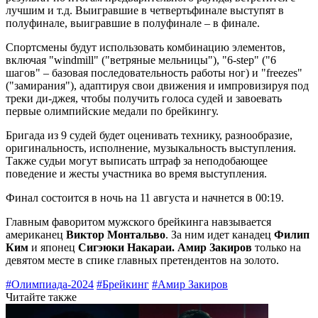
лучшим и т.д. Выигравшие в четвертьфинале выступят в
полуфинале, выигравшие в полуфинале – в финале.
Спортсмены будут использовать комбинацию элементов,
включая "windmill" ("ветряные мельницы"), "6-step" ("6
шагов" – базовая последовательность работы ног) и "freezes"
("замирания"), адаптируя свои движения и импровизируя под
треки ди-джея, чтобы получить голоса судей и завоевать
первые олимпийские медали по брейкингу.
Бригада из 9 судей будет оценивать технику, разнообразие,
оригинальность, исполнение, музыкальность выступления.
Также судьи могут выписать штраф за неподобающее
поведение и жесты участника во время выступления.
Финал состоится в ночь на 11 августа и начнется в 00:19.
Главным фаворитом мужского брейкинга навзывается
американец
Виктор Монтальво
. За ним идет канадец
Филип
Ким
и японец
Сигэюки Накараи. Амир Закиров
только на
девятом месте в спике главных претендентов на золото.
#Олимпиада-2024
#Брейкинг
#Амир Закиров
Читайте также