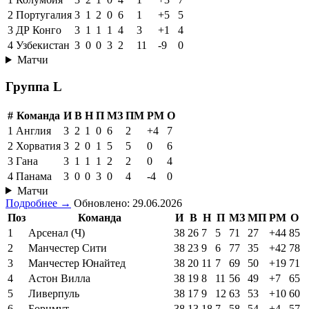
2
Португалия
3
1
2
0
6
1
+5
5
3
ДР Конго
3
1
1
1
4
3
+1
4
4
Узбекистан
3
0
0
3
2
11
-9
0
Матчи
Группа L
#
Команда
И
В
Н
П
МЗ
ПМ
РМ
О
1
Англия
3
2
1
0
6
2
+4
7
2
Хорватия
3
2
0
1
5
5
0
6
3
Гана
3
1
1
1
2
2
0
4
4
Панама
3
0
0
3
0
4
-4
0
Матчи
Подробнее →
Обновлено: 29.06.2026
Поз
Команда
И
В
Н
П
МЗ
МП
РМ
О
1
Арсенал (Ч)
38
26
7
5
71
27
+44
85
2
Манчестер Сити
38
23
9
6
77
35
+42
78
3
Манчестер Юнайтед
38
20
11
7
69
50
+19
71
4
Астон Вилла
38
19
8
11
56
49
+7
65
5
Ливерпуль
38
17
9
12
63
53
+10
60
6
Борнмут
38
13
18
7
58
54
+4
57