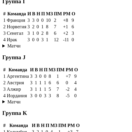
Группа I
#
Команда
И
В
Н
П
МЗ
ПМ
РМ
О
1
Франция
3
3
0
0
10
2
+8
9
2
Норвегия
3
2
0
1
8
7
+1
6
3
Сенегал
3
1
0
2
8
6
+2
3
4
Ирак
3
0
0
3
1
12
-11
0
Матчи
Группа J
#
Команда
И
В
Н
П
МЗ
ПМ
РМ
О
1
Аргентина
3
3
0
0
8
1
+7
9
2
Австрия
3
1
1
1
6
6
0
4
3
Алжир
3
1
1
1
5
7
-2
4
4
Иордания
3
0
0
3
3
8
-5
0
Матчи
Группа K
#
Команда
И
В
Н
П
МЗ
ПМ
РМ
О
1
Колумбия
3
2
1
0
4
1
+3
7