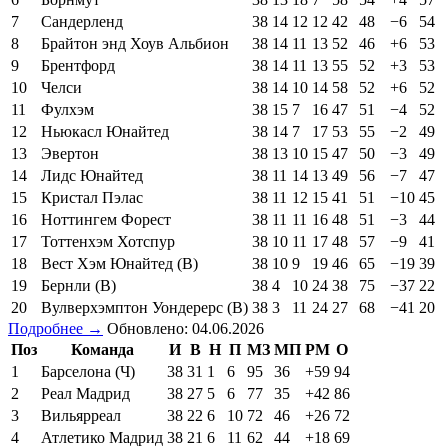
7
Сандерленд
38
14
12
12
42
48
−6
54
8
Брайтон энд Хоув Альбион
38
14
11
13
52
46
+6
53
9
Брентфорд
38
14
11
13
55
52
+3
53
10
Челси
38
14
10
14
58
52
+6
52
11
Фулхэм
38
15
7
16
47
51
−4
52
12
Ньюкасл Юнайтед
38
14
7
17
53
55
−2
49
13
Эвертон
38
13
10
15
47
50
−3
49
14
Лидс Юнайтед
38
11
14
13
49
56
−7
47
15
Кристал Пэлас
38
11
12
15
41
51
−10
45
16
Ноттингем Форест
38
11
11
16
48
51
−3
44
17
Тоттенхэм Хотспур
38
10
11
17
48
57
−9
41
18
Вест Хэм Юнайтед (В)
38
10
9
19
46
65
−19
39
19
Бернли (В)
38
4
10
24
38
75
−37
22
20
Вулверхэмптон Уондерерс (В)
38
3
11
24
27
68
−41
20
Подробнее →
Обновлено: 04.06.2026
Поз
Команда
И
В
Н
П
МЗ
МП
РМ
О
1
Барселона (Ч)
38
31
1
6
95
36
+59
94
2
Реал Мадрид
38
27
5
6
77
35
+42
86
3
Вильярреал
38
22
6
10
72
46
+26
72
4
Атлетико Мадрид
38
21
6
11
62
44
+18
69