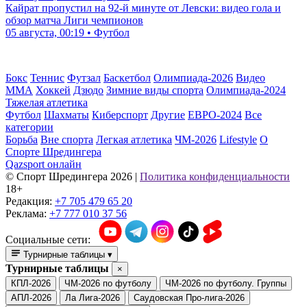
Кайрат пропустил на 92-й минуте от Левски: видео гола и
обзор матча Лиги чемпионов
05 августа, 00:19 • Футбол
Бокс
Теннис
Футзал
Баскетбол
Олимпиада-2026
Видео
ММА
Хоккей
Дзюдо
Зимние виды спорта
Олимпиада-2024
Тяжелая атлетика
Футбол
Шахматы
Киберспорт
Другие
ЕВРО-2024
Все
категории
Борьба
Вне спорта
Легкая атлетика
ЧМ-2026
Lifestyle
О
Спорте Шредингера
Qazsport онлайн
© Cпорт Шредингера 2026
|
Политика конфиденциальности
18+
Редакция:
+7 705 479 65 20
Реклама:
+7 777 010 37 56
Социальные сети:
Турнирные таблицы
▾
Турнирные таблицы
×
КПЛ-2026
ЧМ-2026 по футболу
ЧМ-2026 по футболу. Группы
АПЛ-2026
Ла Лига-2026
Саудовская Про-лига-2026