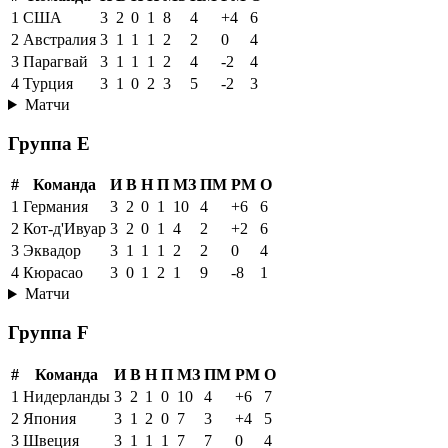
1
США
3
2
0
1
8
4
+4
6
2
Австралия
3
1
1
1
2
2
0
4
3
Парагвай
3
1
1
1
2
4
-2
4
4
Турция
3
1
0
2
3
5
-2
3
Матчи
Группа E
#
Команда
И
В
Н
П
МЗ
ПМ
РМ
О
1
Германия
3
2
0
1
10
4
+6
6
2
Кот-д'Ивуар
3
2
0
1
4
2
+2
6
3
Эквадор
3
1
1
1
2
2
0
4
4
Кюрасао
3
0
1
2
1
9
-8
1
Матчи
Группа F
#
Команда
И
В
Н
П
МЗ
ПМ
РМ
О
1
Нидерланды
3
2
1
0
10
4
+6
7
2
Япония
3
1
2
0
7
3
+4
5
3
Швеция
3
1
1
1
7
7
0
4