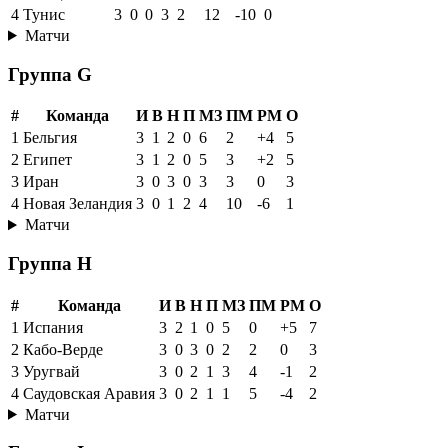
4
Тунис
3
0
0
3
2
12
-10
0
Матчи
Группа G
#
Команда
И
В
Н
П
МЗ
ПМ
РМ
О
1
Бельгия
3
1
2
0
6
2
+4
5
2
Египет
3
1
2
0
5
3
+2
5
3
Иран
3
0
3
0
3
3
0
3
4
Новая Зеландия
3
0
1
2
4
10
-6
1
Матчи
Группа H
#
Команда
И
В
Н
П
МЗ
ПМ
РМ
О
1
Испания
3
2
1
0
5
0
+5
7
2
Кабо-Верде
3
0
3
0
2
2
0
3
3
Уругвай
3
0
2
1
3
4
-1
2
4
Саудовская Аравия
3
0
2
1
1
5
-4
2
Матчи