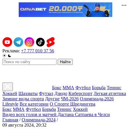
Реклама:
+7 777 010 37 56
Найти
Бокс
ММА
Футбол
Борьба
Теннис
Хоккей
Шахматы
Футзал
Дзюдо
Киберспорт
Легкая атлетика
Зимние виды спорта
Другие
ЧМ-2026
Олимпиада-2026
Lifestyle
Все категории
О Спорте Шредингера
Бокс
ММА
Футбол
Борьба
Теннис
Хоккей
Видео всех голов и матчей Дастана Сатпаева в Челси
Главная
/
Олимпиада-2024
/
09 августа 2024, 20:32