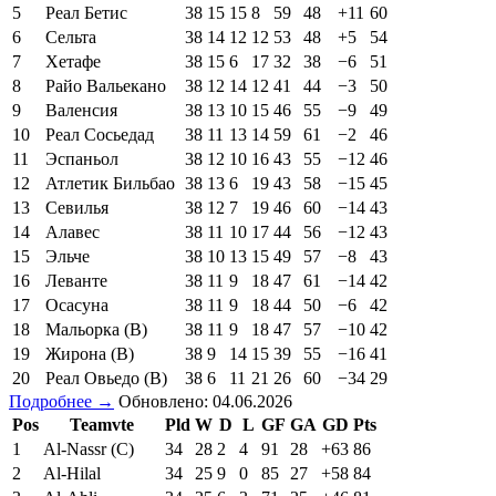
5
Реал Бетис
38
15
15
8
59
48
+11
60
6
Сельта
38
14
12
12
53
48
+5
54
7
Хетафе
38
15
6
17
32
38
−6
51
8
Райо Вальекано
38
12
14
12
41
44
−3
50
9
Валенсия
38
13
10
15
46
55
−9
49
10
Реал Сосьедад
38
11
13
14
59
61
−2
46
11
Эспаньол
38
12
10
16
43
55
−12
46
12
Атлетик Бильбао
38
13
6
19
43
58
−15
45
13
Севилья
38
12
7
19
46
60
−14
43
14
Алавес
38
11
10
17
44
56
−12
43
15
Эльче
38
10
13
15
49
57
−8
43
16
Леванте
38
11
9
18
47
61
−14
42
17
Осасуна
38
11
9
18
44
50
−6
42
18
Мальорка (В)
38
11
9
18
47
57
−10
42
19
Жирона (В)
38
9
14
15
39
55
−16
41
20
Реал Овьедо (В)
38
6
11
21
26
60
−34
29
Подробнее →
Обновлено: 04.06.2026
Pos
Teamvte
Pld
W
D
L
GF
GA
GD
Pts
1
Al-Nassr (C)
34
28
2
4
91
28
+63
86
2
Al-Hilal
34
25
9
0
85
27
+58
84