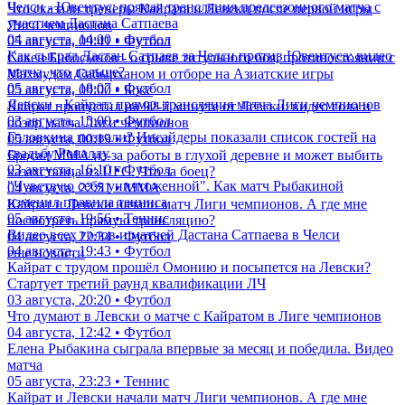
Челси - Ювентус: прямая трансляция предсезонного матча с
Что сказали тренеры Кайрата и Левски после первой игры
участием Дастана Сатпаева
Лиги чемпионов
04 августа, 14:00 • Футбол
05 августа, 09:41 • Футбол
Как сыграл Дастан Сатпаев за Челси против Ювентуса: видео
Сакен Бибосынов - о срыве титульного боя, противостоянии с
матча, что дальше?
Махмудом Сабырханом и отборе на Азиатские игры
05 августа, 18:07 • Футбол
05 августа, 09:00 • Бокс
Левски - Кайрат: прямая трансляция матча Лиги чемпионов
Кайрат пропустил на 92-й минуте от Левски: видео гола и
03 августа, 15:00 • Футбол
обзор матча Лиги чемпионов
Головкина позвали? Инсайдеры показали список гостей на
05 августа, 00:19 • Футбол
свадьбу Роналду
Бросал ММА из-за работы в глухой деревне и может выбить
03 августа, 16:10 • Футбол
казахстанца из UFC. Что за боец?
"Чувствую себя уничтоженной". Как матч Рыбакиной
04 августа, 22:51 • ММА
изменил правила тенниса
Кайрат и Левски начали матч Лиги чемпионов. А где мне
05 августа, 19:56 • Теннис
посмотреть прямую трансляцию?
Видео всех голов и матчей Дастана Сатпаева в Челси
04 августа, 22:34 • Футбол
04 августа, 19:43 • Футбол
еще новости
Кайрат с трудом прошёл Омонию и посыпется на Левски?
Стартует третий раунд квалификации ЛЧ
03 августа, 20:20 • Футбол
Что думают в Левски о матче с Кайратом в Лиге чемпионов
04 августа, 12:42 • Футбол
Елена Рыбакина сыграла впервые за месяц и победила. Видео
матча
05 августа, 23:23 • Теннис
Кайрат и Левски начали матч Лиги чемпионов. А где мне