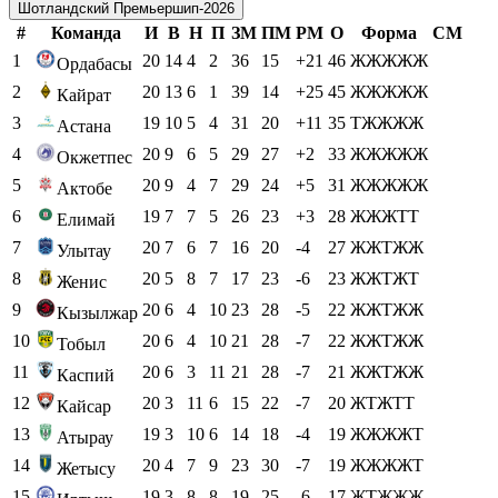
Шотландский Премьершип-2026
#
Команда
И
В
Н
П
ЗМ
ПМ
РМ
О
Форма
СМ
1
20
14
4
2
36
15
+21
46
ЖЖЖЖЖ
Ордабасы
2
20
13
6
1
39
14
+25
45
ЖЖЖЖЖ
Кайрат
3
19
10
5
4
31
20
+11
35
ТЖЖЖЖ
Астана
4
20
9
6
5
29
27
+2
33
ЖЖЖЖЖ
Окжетпес
5
20
9
4
7
29
24
+5
31
ЖЖЖЖЖ
Актобе
6
19
7
7
5
26
23
+3
28
ЖЖЖТТ
Елимай
7
20
7
6
7
16
20
-4
27
ЖЖТЖЖ
Улытау
8
20
5
8
7
17
23
-6
23
ЖЖТЖТ
Женис
9
20
6
4
10
23
28
-5
22
ЖЖТЖЖ
Кызылжар
10
20
6
4
10
21
28
-7
22
ЖЖТЖЖ
Тобыл
11
20
6
3
11
21
28
-7
21
ЖЖТЖЖ
Каспий
12
20
3
11
6
15
22
-7
20
ЖТЖТТ
Кайсар
13
19
3
10
6
14
18
-4
19
ЖЖЖЖТ
Атырау
14
20
4
7
9
23
30
-7
19
ЖЖЖЖТ
Жетысу
15
19
3
8
8
19
25
-6
17
ЖТЖЖЖ