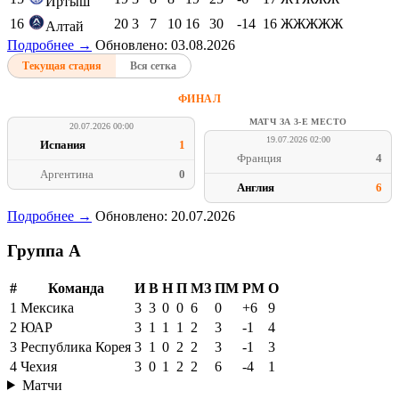
Иртыш
16
20
3
7
10
16
30
-14
16
ЖЖЖЖЖ
Алтай
Подробнее →
Обновлено: 03.08.2026
Текущая стадия
Вся сетка
ФИНАЛ
МАТЧ ЗА 3-Е МЕСТО
20.07.2026 00:00
19.07.2026 02:00
Испания
1
Франция
4
Аргентина
0
Англия
6
Подробнее →
Обновлено: 20.07.2026
Группа A
#
Команда
И
В
Н
П
МЗ
ПМ
РМ
О
1
Мексика
3
3
0
0
6
0
+6
9
2
ЮАР
3
1
1
1
2
3
-1
4
3
Республика Корея
3
1
0
2
2
3
-1
3
4
Чехия
3
0
1
2
2
6
-4
1
Матчи