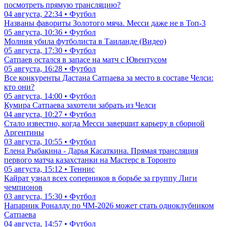
посмотреть прямую трансляцию?
04 августа, 22:34 • Футбол
Названы фавориты Золотого мяча. Месси даже не в Топ-3
05 августа, 10:36 • Футбол
Молния убила футболиста в Таиланде (Видео)
05 августа, 17:30 • Футбол
Сатпаев остался в запасе на матч с Ювентусом
05 августа, 16:28 • Футбол
Все конкуренты Дастана Сатпаева за место в составе Челси:
кто они?
05 августа, 14:00 • Футбол
Кумира Сатпаева захотели забрать из Челси
04 августа, 10:27 • Футбол
Стало известно, когда Месси завершит карьеру в сборной
Аргентины
03 августа, 10:55 • Футбол
Елена Рыбакина - Дарья Касаткина. Прямая трансляция
первого матча казахстанки на Мастерс в Торонто
05 августа, 15:12 • Теннис
Кайрат узнал всех соперников в борьбе за группу Лиги
чемпионов
03 августа, 15:30 • Футбол
Напарник Роналду по ЧМ-2026 может стать одноклубником
Сатпаева
04 августа, 14:57 • Футбол