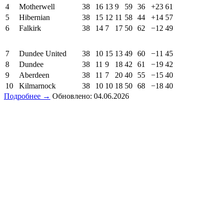
4
Motherwell
38
16
13
9
59
36
+23
61
5
Hibernian
38
15
12
11
58
44
+14
57
6
Falkirk
38
14
7
17
50
62
−12
49
7
Dundee United
38
10
15
13
49
60
−11
45
8
Dundee
38
11
9
18
42
61
−19
42
9
Aberdeen
38
11
7
20
40
55
−15
40
10
Kilmarnock
38
10
10
18
50
68
−18
40
Подробнее →
Обновлено: 04.06.2026