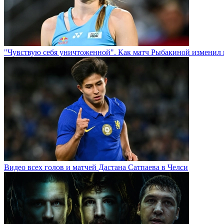
"Чувствую себя уничтоженной". Как матч Рыбакиной изменил 
Видео всех голов и матчей Дастана Сатпаева в Челси