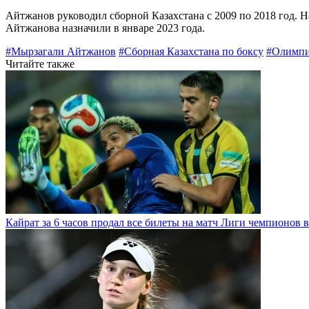
Айтжанов руководил сборной Казахстана с 2009 по 2018 год. 
Айтжанова назначили в январе 2023 года.
#Мырзагали Айтжанов
#Сборная Казахстана по боксу
#Олимпи
Читайте также
Кайрат за 6 часов продал все билеты на матч Лиги чемпионов в