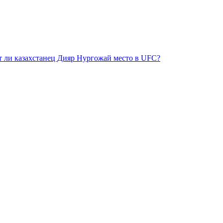
ит ли казахстанец Дияр Нургожай место в UFC?