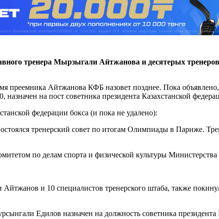
лавного тренера Мырзыгали Айтжанова и десятерых тренеров
 Имя преемника Айтжанова КФБ назовет позднее. Пока объявлено
0, назначен на пост советника президента Казахстанской федера
танской федерации бокса (и пока не удалено):
Состоялся тренерский совет по итогам Олимпиады в Париже. Тр
омитетом по делам спорта и физической культуры Министерства 
 Айтжанов и 10 специалистов тренерского штаба, также покинул
урсынгали Едилов назначен на должность советника президента