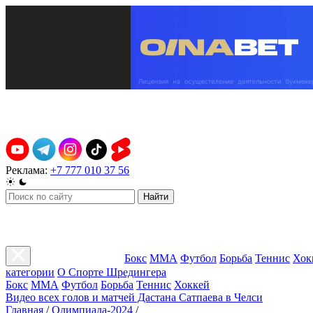
Реклама:
+7 777 010 37 56
Найти
Бокс
ММА
Футбол
Борьба
Теннис
Хок
категории
О Спорте Шредингера
Бокс
ММА
Футбол
Борьба
Теннис
Хоккей
Видео всех голов и матчей Дастана Сатпаева в Челси
Главная
/
Олимпиада-2024
/