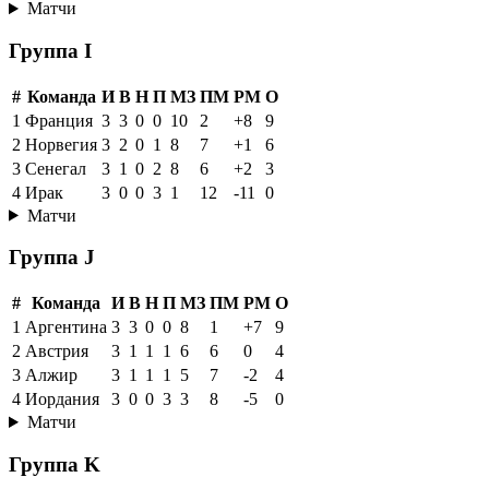
Матчи
Группа I
#
Команда
И
В
Н
П
МЗ
ПМ
РМ
О
1
Франция
3
3
0
0
10
2
+8
9
2
Норвегия
3
2
0
1
8
7
+1
6
3
Сенегал
3
1
0
2
8
6
+2
3
4
Ирак
3
0
0
3
1
12
-11
0
Матчи
Группа J
#
Команда
И
В
Н
П
МЗ
ПМ
РМ
О
1
Аргентина
3
3
0
0
8
1
+7
9
2
Австрия
3
1
1
1
6
6
0
4
3
Алжир
3
1
1
1
5
7
-2
4
4
Иордания
3
0
0
3
3
8
-5
0
Матчи
Группа K