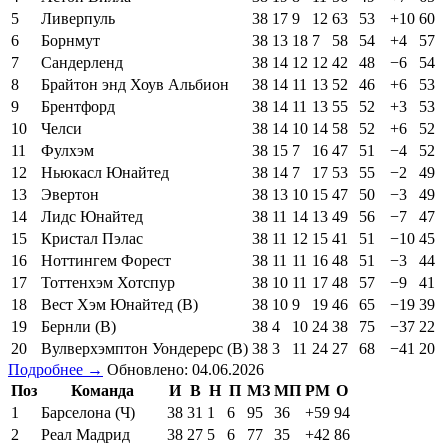
5
Ливерпуль
38
17
9
12
63
53
+10
60
6
Борнмут
38
13
18
7
58
54
+4
57
7
Сандерленд
38
14
12
12
42
48
−6
54
8
Брайтон энд Хоув Альбион
38
14
11
13
52
46
+6
53
9
Брентфорд
38
14
11
13
55
52
+3
53
10
Челси
38
14
10
14
58
52
+6
52
11
Фулхэм
38
15
7
16
47
51
−4
52
12
Ньюкасл Юнайтед
38
14
7
17
53
55
−2
49
13
Эвертон
38
13
10
15
47
50
−3
49
14
Лидс Юнайтед
38
11
14
13
49
56
−7
47
15
Кристал Пэлас
38
11
12
15
41
51
−10
45
16
Ноттингем Форест
38
11
11
16
48
51
−3
44
17
Тоттенхэм Хотспур
38
10
11
17
48
57
−9
41
18
Вест Хэм Юнайтед (В)
38
10
9
19
46
65
−19
39
19
Бернли (В)
38
4
10
24
38
75
−37
22
20
Вулверхэмптон Уондерерс (В)
38
3
11
24
27
68
−41
20
Подробнее →
Обновлено: 04.06.2026
Поз
Команда
И
В
Н
П
МЗ
МП
РМ
О
1
Барселона (Ч)
38
31
1
6
95
36
+59
94
2
Реал Мадрид
38
27
5
6
77
35
+42
86