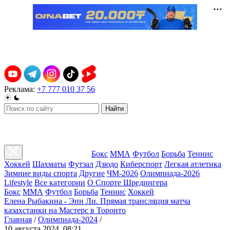
Реклама:
+7 777 010 37 56
Найти
Бокс
ММА
Футбол
Борьба
Теннис
Хоккей
Шахматы
Футзал
Дзюдо
Киберспорт
Легкая атлетика
Зимние виды спорта
Другие
ЧМ-2026
Олимпиада-2026
Lifestyle
Все категории
О Спорте Шредингера
Бокс
ММА
Футбол
Борьба
Теннис
Хоккей
Елена Рыбакина - Энн Ли. Прямая трансляция матча
казахстанки на Мастерс в Торонто
Главная
/
Олимпиада-2024
/
10 августа 2024, 08:21