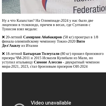
Ну а что Казахстан? На Олимпиаде-2024 у нас было две
лицензии в тхэквондо, причем в весах, где Султанов с
Тунисом взял медали:
❌ 20-летний
Самирхон Абабакиров
(58 кг) проиграл в 1/8
финала олимпийскому чемпиону Токио-2020
Вито
Дел'Акилу
из Италии
❌ 18-летний
Батырхан Толеугали
(80 кг) прошел бронзового
призера ЧМ-2011 и 2015 Исмаэля Кулибали из Мали, но
уступил итальянцу
Симоне Алессио
- двукратный чемпион
мира-2021, 2023, стал бронзовым призером ОИ-2024