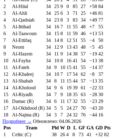
2
Al-Hilal
34
25
9
0
85
27
+58
84
3
Al-Ahli
34
25
6
3
71
25
+46
81
4
Al-Qadsiah
34
23
8
3
83
34
+49
77
5
Al-Ittihad
34
16
7
11
55
48
+7
55
6
Al-Taawoun
34
15
8
11
59
46
+13
53
7
Al-Ettifaq
34
14
8
12
51
55
−4
50
8
Neom
34
12
9
13
43
48
−5
45
9
Al-Hazem
34
11
9
14
38
57
−19
42
10
Al-Fayha
34
10
8
16
41
54
−13
38
11
Al-Fateh
34
9
10
15
41
55
−14
37
12
Al-Khaleej
34
10
7
17
54
62
−8
37
13
Al-Shabab
34
8
11
15
44
57
−13
35
14
Al-Kholood
34
9
6
19
39
61
−22
33
15
Al-Riyadh
34
7
9
18
35
63
−28
30
16
Damac (R)
34
6
11
17
32
55
−23
29
17
Al-Okhdood (R)
34
5
5
24
27
70
−43
20
18
Al-Najma (R)
34
3
7
24
32
76
−44
16
Подробнее →
Обновлено: 04.06.2026
Pos
Team
Pld
W
D
L
GF
GA
GD
Pts
1
Celtic (C)
38
26
4
8
73
41
+32
82