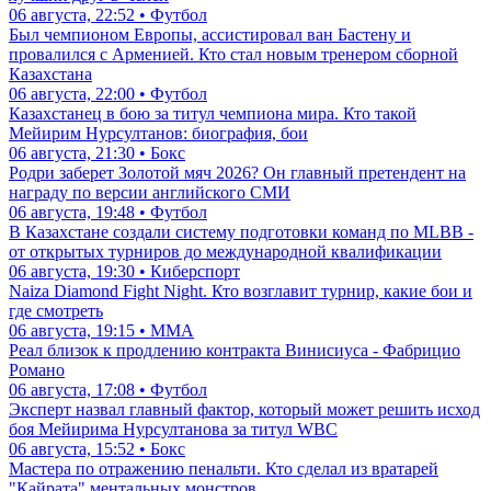
06 августа, 22:52 • Футбол
Был чемпионом Европы, ассистировал ван Бастену и
провалился с Арменией. Кто стал новым тренером сборной
Казахстана
06 августа, 22:00 • Футбол
Казахстанец в бою за титул чемпиона мира. Кто такой
Мейирим Нурсултанов: биография, бои
06 августа, 21:30 • Бокс
Родри заберет Золотой мяч 2026? Он главный претендент на
награду по версии английского СМИ
06 августа, 19:48 • Футбол
В Казахстане создали систему подготовки команд по MLBB -
от открытых турниров до международной квалификации
06 августа, 19:30 • Киберспорт
Naiza Diamond Fight Night. Кто возглавит турнир, какие бои и
где смотреть
06 августа, 19:15 • ММА
Реал близок к продлению контракта Винисиуса - Фабрицио
Романо
06 августа, 17:08 • Футбол
Эксперт назвал главный фактор, который может решить исход
боя Мейирима Нурсултанова за титул WBC
06 августа, 15:52 • Бокс
Мастера по отражению пенальти. Кто сделал из вратарей
"Кайрата" ментальных монстров