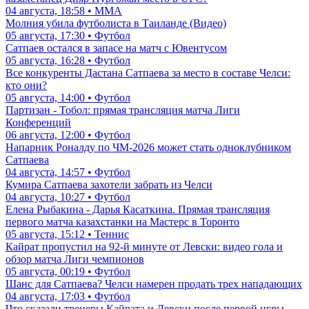
04 августа, 18:58 • ММА
Молния убила футболиста в Таиланде (Видео)
05 августа, 17:30 • Футбол
Сатпаев остался в запасе на матч с Ювентусом
05 августа, 16:28 • Футбол
Все конкуренты Дастана Сатпаева за место в составе Челси:
кто они?
05 августа, 14:00 • Футбол
Партизан - Тобол: прямая трансляция матча Лиги
Конференций
06 августа, 12:00 • Футбол
Напарник Роналду по ЧМ-2026 может стать одноклубником
Сатпаева
04 августа, 14:57 • Футбол
Кумира Сатпаева захотели забрать из Челси
04 августа, 10:27 • Футбол
Елена Рыбакина - Дарья Касаткина. Прямая трансляция
первого матча казахстанки на Мастерс в Торонто
05 августа, 15:12 • Теннис
Кайрат пропустил на 92-й минуте от Левски: видео гола и
обзор матча Лиги чемпионов
05 августа, 00:19 • Футбол
Шанс для Сатпаева? Челси намерен продать трех нападающих
04 августа, 17:03 • Футбол
Что сказали тренеры Кайрата и Левски после первой игры