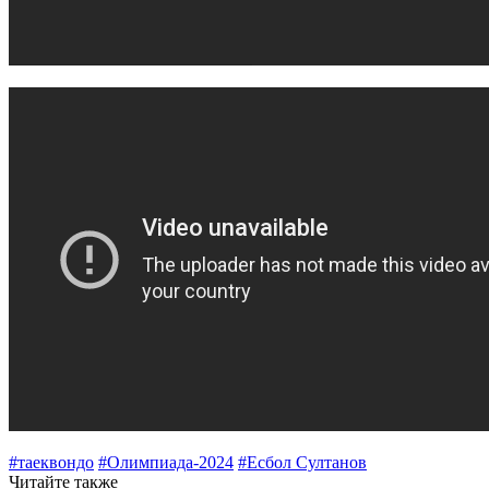
#таеквондо
#Олимпиада-2024
#Есбол Султанов
Читайте также