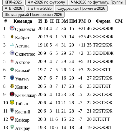
КПЛ-2026
ЧМ-2026 по футболу
ЧМ-2026 по футболу. Группы
АПЛ-2026
Ла Лига-2026
Саудовская Про-лига-2026
Шотландский Премьершип-2026
#
Команда
И
В
Н
П
ЗМ
ПМ
РМ
О
Форма
СМ
1
20
14
4
2
36
15
+21
46
ЖЖЖЖЖ
Ордабасы
2
20
13
6
1
39
14
+25
45
ЖЖЖЖЖ
Кайрат
3
19
10
5
4
31
20
+11
35
ТЖЖЖЖ
Астана
4
20
9
6
5
29
27
+2
33
ЖЖЖЖЖ
Окжетпес
5
20
9
4
7
29
24
+5
31
ЖЖЖЖЖ
Актобе
6
19
7
7
5
26
23
+3
28
ЖЖЖТТ
Елимай
7
20
7
6
7
16
20
-4
27
ЖЖТЖЖ
Улытау
8
20
5
8
7
17
23
-6
23
ЖЖТЖТ
Женис
9
20
6
4
10
23
28
-5
22
ЖЖТЖЖ
Кызылжар
10
20
6
4
10
21
28
-7
22
ЖЖТЖЖ
Тобыл
11
20
6
3
11
21
28
-7
21
ЖЖТЖЖ
Каспий
12
20
3
11
6
15
22
-7
20
ЖТЖТТ
Кайсар
13
19
3
10
6
14
18
-4
19
ЖЖЖЖТ
Атырау