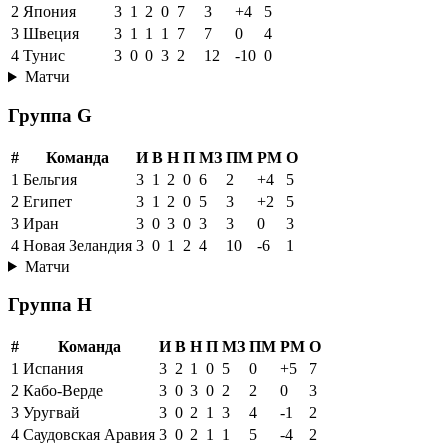
2
Япония
3
1
2
0
7
3
+4
5
3
Швеция
3
1
1
1
7
7
0
4
4
Тунис
3
0
0
3
2
12
-10
0
Матчи
Группа G
#
Команда
И
В
Н
П
МЗ
ПМ
РМ
О
1
Бельгия
3
1
2
0
6
2
+4
5
2
Египет
3
1
2
0
5
3
+2
5
3
Иран
3
0
3
0
3
3
0
3
4
Новая Зеландия
3
0
1
2
4
10
-6
1
Матчи
Группа H
#
Команда
И
В
Н
П
МЗ
ПМ
РМ
О
1
Испания
3
2
1
0
5
0
+5
7
2
Кабо-Верде
3
0
3
0
2
2
0
3
3
Уругвай
3
0
2
1
3
4
-1
2
4
Саудовская Аравия
3
0
2
1
1
5
-4
2