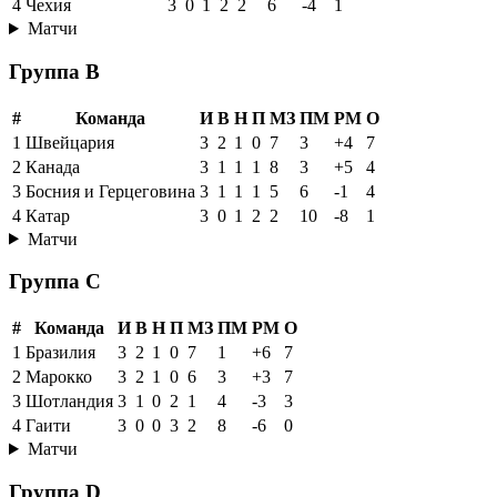
4
Чехия
3
0
1
2
2
6
-4
1
Матчи
Группа B
#
Команда
И
В
Н
П
МЗ
ПМ
РМ
О
1
Швейцария
3
2
1
0
7
3
+4
7
2
Канада
3
1
1
1
8
3
+5
4
3
Босния и Герцеговина
3
1
1
1
5
6
-1
4
4
Катар
3
0
1
2
2
10
-8
1
Матчи
Группа C
#
Команда
И
В
Н
П
МЗ
ПМ
РМ
О
1
Бразилия
3
2
1
0
7
1
+6
7
2
Марокко
3
2
1
0
6
3
+3
7
3
Шотландия
3
1
0
2
1
4
-3
3
4
Гаити
3
0
0
3
2
8
-6
0
Матчи
Группа D