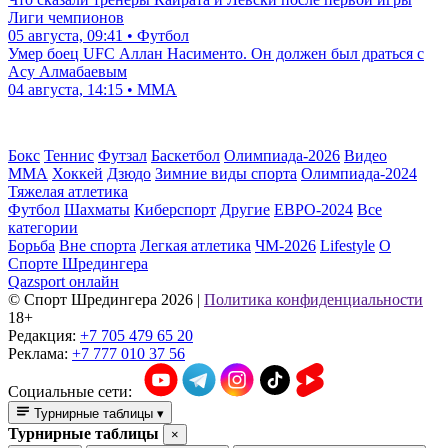
Лиги чемпионов
05 августа, 09:41 • Футбол
Умер боец UFC Аллан Насименто. Он должен был драться с
Асу Алмабаевым
04 августа, 14:15 • ММА
Бокс
Теннис
Футзал
Баскетбол
Олимпиада-2026
Видео
ММА
Хоккей
Дзюдо
Зимние виды спорта
Олимпиада-2024
Тяжелая атлетика
Футбол
Шахматы
Киберспорт
Другие
ЕВРО-2024
Все
категории
Борьба
Вне спорта
Легкая атлетика
ЧМ-2026
Lifestyle
О
Спорте Шредингера
Qazsport онлайн
© Cпорт Шредингера 2026
|
Политика конфиденциальности
18+
Редакция:
+7 705 479 65 20
Реклама:
+7 777 010 37 56
Социальные сети:
Турнирные таблицы
▾
Турнирные таблицы
×