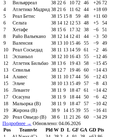
3
Вильярреал
38
22
6
10
72
46
+26
72
4
Атлетико Мадрид
38
21
6
11
62
44
+18
69
5
Реал Бетис
38
15
15
8
59
48
+11
60
6
Сельта
38
14
12
12
53
48
+5
54
7
Хетафе
38
15
6
17
32
38
−6
51
8
Райо Вальекано
38
12
14
12
41
44
−3
50
9
Валенсия
38
13
10
15
46
55
−9
49
10
Реал Сосьедад
38
11
13
14
59
61
−2
46
11
Эспаньол
38
12
10
16
43
55
−12
46
12
Атлетик Бильбао
38
13
6
19
43
58
−15
45
13
Севилья
38
12
7
19
46
60
−14
43
14
Алавес
38
11
10
17
44
56
−12
43
15
Эльче
38
10
13
15
49
57
−8
43
16
Леванте
38
11
9
18
47
61
−14
42
17
Осасуна
38
11
9
18
44
50
−6
42
18
Мальорка (В)
38
11
9
18
47
57
−10
42
19
Жирона (В)
38
9
14
15
39
55
−16
41
20
Реал Овьедо (В)
38
6
11
21
26
60
−34
29
Подробнее →
Обновлено: 04.06.2026
Pos
Teamvte
Pld
W
D
L
GF
GA
GD
Pts
1
Al-Nassr (C)
34
28
2
4
91
28
+63
86