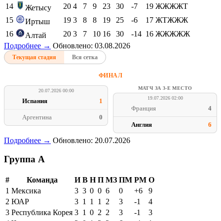
14
20
4
7
9
23
30
-7
19
ЖЖЖЖТ
Жетысу
15
19
3
8
8
19
25
-6
17
ЖТЖЖЖ
Иртыш
16
20
3
7
10
16
30
-14
16
ЖЖЖЖЖ
Алтай
Подробнее →
Обновлено: 03.08.2026
Текущая стадия
Вся сетка
ФИНАЛ
МАТЧ ЗА 3-Е МЕСТО
20.07.2026 00:00
19.07.2026 02:00
Испания
1
Франция
4
Аргентина
0
Англия
6
Подробнее →
Обновлено: 20.07.2026
Группа A
#
Команда
И
В
Н
П
МЗ
ПМ
РМ
О
1
Мексика
3
3
0
0
6
0
+6
9
2
ЮАР
3
1
1
1
2
3
-1
4
3
Республика Корея
3
1
0
2
2
3
-1
3