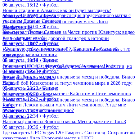
06 августа, 15:12 • Футбол
Новый стадион в Алматы: как он будет выглядеть?
Челси - Ювентус: прямая трансляция предсезонного матча с
06 августа, 13:00 • Футбол
участием Дастана Сатпаева
Партизан - Тобол: прямая трансляция матча Лиги
04 августа, 14:00 • Футбол
Конференций
Как сыграл Дастан Сатпаев за Челси против Ювентуса: видео
06 августа, 12:00 • Футбол
матча, что дальше?
Реал оформит самый дорогой трансфер в истории
05 августа, 18:07 • Футбол
06 августа, 11:07 • Футбол
"Чувствую себя уничтоженной". Как матч Рыбакиной
Винисиус удалил все о Реале - Арсенал готов заплатить 120
изменил правила тенниса
млн евро
05 августа, 19:56 • Теннис
06 августа, 10:18 • Футбол
Видео всех голов и матчей Дастана Сатпаева в Челси
Объявлен UFC 331: Царукян будет в со-главном событии, но
04 августа, 19:43 • Футбол
не против Оливейры
Елена Рыбакина сыграла впервые за месяц и победила. Видео
06 августа, 06:55 • ММА
матча
Первый бой Казахстана за титул чемпиона мира в 2026 году:
05 августа, 23:23 • Теннис
где, когда и что за боксер?
Что думают в Левски о матче с Кайратом в Лиге чемпионов
06 августа, 06:26 • Бокс
04 августа, 12:42 • Футбол
Елена Рыбакина сыграла впервые за месяц и победила. Видео
Кайрат и Левски начали матч Лиги чемпионов. А где мне
матча
посмотреть прямую трансляцию?
05 августа, 23:23 • Теннис
04 августа, 22:34 • Футбол
еще новости
Названы фавориты Золотого мяча. Месси даже не в Топ-3
05 августа, 10:36 • Футбол
Где смотреть UFC Vegas 120: Гамрот - Салкиллд. Сохранит ли
казахстанец Дияр Нургожай место в UFC?