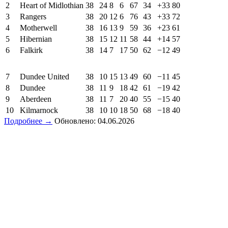
2
Heart of Midlothian
38
24
8
6
67
34
+33
80
3
Rangers
38
20
12
6
76
43
+33
72
4
Motherwell
38
16
13
9
59
36
+23
61
5
Hibernian
38
15
12
11
58
44
+14
57
6
Falkirk
38
14
7
17
50
62
−12
49
7
Dundee United
38
10
15
13
49
60
−11
45
8
Dundee
38
11
9
18
42
61
−19
42
9
Aberdeen
38
11
7
20
40
55
−15
40
10
Kilmarnock
38
10
10
18
50
68
−18
40
Подробнее →
Обновлено: 04.06.2026