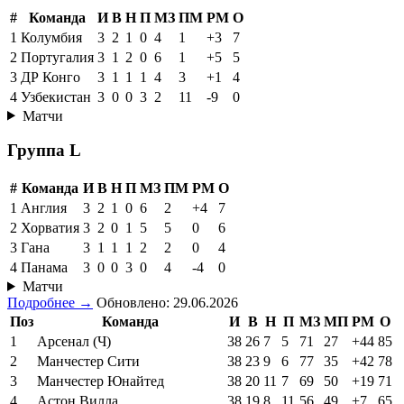
#
Команда
И
В
Н
П
МЗ
ПМ
РМ
О
1
Колумбия
3
2
1
0
4
1
+3
7
2
Португалия
3
1
2
0
6
1
+5
5
3
ДР Конго
3
1
1
1
4
3
+1
4
4
Узбекистан
3
0
0
3
2
11
-9
0
Матчи
Группа L
#
Команда
И
В
Н
П
МЗ
ПМ
РМ
О
1
Англия
3
2
1
0
6
2
+4
7
2
Хорватия
3
2
0
1
5
5
0
6
3
Гана
3
1
1
1
2
2
0
4
4
Панама
3
0
0
3
0
4
-4
0
Матчи
Подробнее →
Обновлено: 29.06.2026
Поз
Команда
И
В
Н
П
МЗ
МП
РМ
О
1
Арсенал (Ч)
38
26
7
5
71
27
+44
85
2
Манчестер Сити
38
23
9
6
77
35
+42
78
3
Манчестер Юнайтед
38
20
11
7
69
50
+19
71
4
Астон Вилла
38
19
8
11
56
49
+7
65