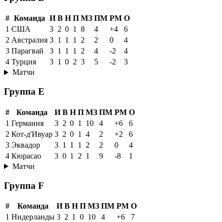
#
Команда
И
В
Н
П
МЗ
ПМ
РМ
О
1
США
3
2
0
1
8
4
+4
6
2
Австралия
3
1
1
1
2
2
0
4
3
Парагвай
3
1
1
1
2
4
-2
4
4
Турция
3
1
0
2
3
5
-2
3
Матчи
Группа E
#
Команда
И
В
Н
П
МЗ
ПМ
РМ
О
1
Германия
3
2
0
1
10
4
+6
6
2
Кот-д'Ивуар
3
2
0
1
4
2
+2
6
3
Эквадор
3
1
1
1
2
2
0
4
4
Кюрасао
3
0
1
2
1
9
-8
1
Матчи
Группа F
#
Команда
И
В
Н
П
МЗ
ПМ
РМ
О
1
Нидерланды
3
2
1
0
10
4
+6
7