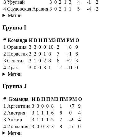
3
Уругвай
3
0
2
1
3
4
-1
2
4
Саудовская Аравия
3
0
2
1
1
5
-4
2
Матчи
Группа I
#
Команда
И
В
Н
П
МЗ
ПМ
РМ
О
1
Франция
3
3
0
0
10
2
+8
9
2
Норвегия
3
2
0
1
8
7
+1
6
3
Сенегал
3
1
0
2
8
6
+2
3
4
Ирак
3
0
0
3
1
12
-11
0
Матчи
Группа J
#
Команда
И
В
Н
П
МЗ
ПМ
РМ
О
1
Аргентина
3
3
0
0
8
1
+7
9
2
Австрия
3
1
1
1
6
6
0
4
3
Алжир
3
1
1
1
5
7
-2
4
4
Иордания
3
0
0
3
3
8
-5
0
Матчи