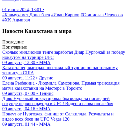
01 июня 2024, 13:01 •
#Калмухамет Донсебаев
#Иван Карпов
#Станислав Черчесов
#ХК Адмирал
Новости Казахстана и мира
Последние
Популярные
Сколько миллионов тенге заработал Дияр Нургожай за победу
нокаутом на турнире UFC
09 августа, 12:30 • ММА
Казахстанец выиграл престижный турнир по настольному
теннису в США
09 августа, 11:22 • Другие
Елена Рыбакина - Людмила Самсонова. Прямая трансляция
матча казахстанки на Мастерс в Торонто
09 августа, 07:00 • Теннис
Дияр Нургожай нокаутировал бразильца на последней
секунде первого раунда в UFC! Видео и слова после боя
09 августа, 04:16 • ММА
Нокаут от Нургожая, финиш от Салкиллда. Результаты и
видео всех боев на UFC Vegas 120
09 августа, 01:44 • ММА