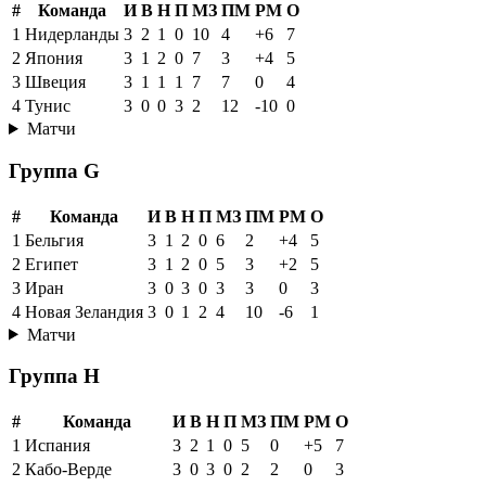
#
Команда
И
В
Н
П
МЗ
ПМ
РМ
О
1
Нидерланды
3
2
1
0
10
4
+6
7
2
Япония
3
1
2
0
7
3
+4
5
3
Швеция
3
1
1
1
7
7
0
4
4
Тунис
3
0
0
3
2
12
-10
0
Матчи
Группа G
#
Команда
И
В
Н
П
МЗ
ПМ
РМ
О
1
Бельгия
3
1
2
0
6
2
+4
5
2
Египет
3
1
2
0
5
3
+2
5
3
Иран
3
0
3
0
3
3
0
3
4
Новая Зеландия
3
0
1
2
4
10
-6
1
Матчи
Группа H
#
Команда
И
В
Н
П
МЗ
ПМ
РМ
О
1
Испания
3
2
1
0
5
0
+5
7
2
Кабо-Верде
3
0
3
0
2
2
0
3