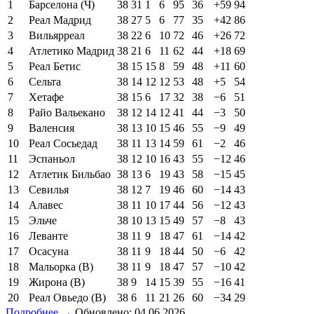
1
Барселона (Ч)
38
31
1
6
95
36
+59
94
2
Реал Мадрид
38
27
5
6
77
35
+42
86
3
Вильярреал
38
22
6
10
72
46
+26
72
4
Атлетико Мадрид
38
21
6
11
62
44
+18
69
5
Реал Бетис
38
15
15
8
59
48
+11
60
6
Сельта
38
14
12
12
53
48
+5
54
7
Хетафе
38
15
6
17
32
38
−6
51
8
Райо Вальекано
38
12
14
12
41
44
−3
50
9
Валенсия
38
13
10
15
46
55
−9
49
10
Реал Сосьедад
38
11
13
14
59
61
−2
46
11
Эспаньол
38
12
10
16
43
55
−12
46
12
Атлетик Бильбао
38
13
6
19
43
58
−15
45
13
Севилья
38
12
7
19
46
60
−14
43
14
Алавес
38
11
10
17
44
56
−12
43
15
Эльче
38
10
13
15
49
57
−8
43
16
Леванте
38
11
9
18
47
61
−14
42
17
Осасуна
38
11
9
18
44
50
−6
42
18
Мальорка (В)
38
11
9
18
47
57
−10
42
19
Жирона (В)
38
9
14
15
39
55
−16
41
20
Реал Овьедо (В)
38
6
11
21
26
60
−34
29
Подробнее →
Обновлено: 04.06.2026