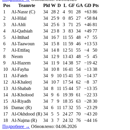
Pos
Teamvte
Pld
W
D
L
GF
GA
GD
Pts
1
Al-Nassr (C)
34
28
2
4
91
28
+63
86
2
Al-Hilal
34
25
9
0
85
27
+58
84
3
Al-Ahli
34
25
6
3
71
25
+46
81
4
Al-Qadsiah
34
23
8
3
83
34
+49
77
5
Al-Ittihad
34
16
7
11
55
48
+7
55
6
Al-Taawoun
34
15
8
11
59
46
+13
53
7
Al-Ettifaq
34
14
8
12
51
55
−4
50
8
Neom
34
12
9
13
43
48
−5
45
9
Al-Hazem
34
11
9
14
38
57
−19
42
10
Al-Fayha
34
10
8
16
41
54
−13
38
11
Al-Fateh
34
9
10
15
41
55
−14
37
12
Al-Khaleej
34
10
7
17
54
62
−8
37
13
Al-Shabab
34
8
11
15
44
57
−13
35
14
Al-Kholood
34
9
6
19
39
61
−22
33
15
Al-Riyadh
34
7
9
18
35
63
−28
30
16
Damac (R)
34
6
11
17
32
55
−23
29
17
Al-Okhdood (R)
34
5
5
24
27
70
−43
20
18
Al-Najma (R)
34
3
7
24
32
76
−44
16
Подробнее →
Обновлено: 04.06.2026