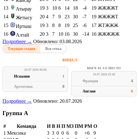
Кайсар
13
19
3
10
6
14
18
-4
19
ЖЖЖЖТ
Атырау
14
20
4
7
9
23
30
-7
19
ЖЖЖЖТ
Жетысу
15
19
3
8
8
19
25
-6
17
ЖТЖЖЖ
Иртыш
16
20
3
7
10
16
30
-14
16
ЖЖЖЖЖ
Алтай
Подробнее →
Обновлено: 03.08.2026
Текущая стадия
Вся сетка
ФИНАЛ
МАТЧ ЗА 3-Е МЕСТО
20.07.2026 00:00
19.07.2026 02:00
Испания
1
Франция
4
Аргентина
0
Англия
6
Подробнее →
Обновлено: 20.07.2026
Группа A
#
Команда
И
В
Н
П
МЗ
ПМ
РМ
О
1
Мексика
3
3
0
0
6
0
+6
9