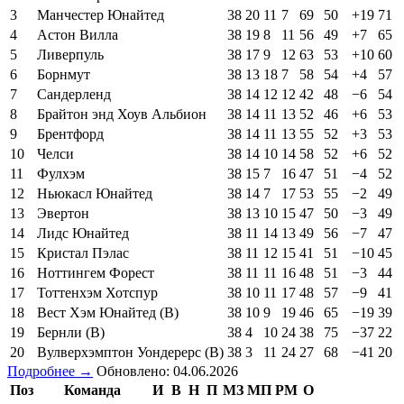
3
Манчестер Юнайтед
38
20
11
7
69
50
+19
71
4
Астон Вилла
38
19
8
11
56
49
+7
65
5
Ливерпуль
38
17
9
12
63
53
+10
60
6
Борнмут
38
13
18
7
58
54
+4
57
7
Сандерленд
38
14
12
12
42
48
−6
54
8
Брайтон энд Хоув Альбион
38
14
11
13
52
46
+6
53
9
Брентфорд
38
14
11
13
55
52
+3
53
10
Челси
38
14
10
14
58
52
+6
52
11
Фулхэм
38
15
7
16
47
51
−4
52
12
Ньюкасл Юнайтед
38
14
7
17
53
55
−2
49
13
Эвертон
38
13
10
15
47
50
−3
49
14
Лидс Юнайтед
38
11
14
13
49
56
−7
47
15
Кристал Пэлас
38
11
12
15
41
51
−10
45
16
Ноттингем Форест
38
11
11
16
48
51
−3
44
17
Тоттенхэм Хотспур
38
10
11
17
48
57
−9
41
18
Вест Хэм Юнайтед (В)
38
10
9
19
46
65
−19
39
19
Бернли (В)
38
4
10
24
38
75
−37
22
20
Вулверхэмптон Уондерерс (В)
38
3
11
24
27
68
−41
20
Подробнее →
Обновлено: 04.06.2026
Поз
Команда
И
В
Н
П
МЗ
МП
РМ
О