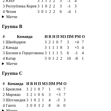
2
ЮАР
3
1
1
1
2
3
-1
4
3
Республика Корея
3
1
0
2
2
3
-1
3
4
Чехия
3
0
1
2
2
6
-4
1
Матчи
Группа B
#
Команда
И
В
Н
П
МЗ
ПМ
РМ
О
1
Швейцария
3
2
1
0
7
3
+4
7
2
Канада
3
1
1
1
8
3
+5
4
3
Босния и Герцеговина
3
1
1
1
5
6
-1
4
4
Катар
3
0
1
2
2
10
-8
1
Матчи
Группа C
#
Команда
И
В
Н
П
МЗ
ПМ
РМ
О
1
Бразилия
3
2
1
0
7
1
+6
7
2
Марокко
3
2
1
0
6
3
+3
7
3
Шотландия
3
1
0
2
1
4
-3
3
4
Гаити
3
0
0
3
2
8
-6
0
Матчи