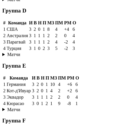
Группа D
#
Команда
И
В
Н
П
МЗ
ПМ
РМ
О
1
США
3
2
0
1
8
4
+4
6
2
Австралия
3
1
1
1
2
2
0
4
3
Парагвай
3
1
1
1
2
4
-2
4
4
Турция
3
1
0
2
3
5
-2
3
Матчи
Группа E
#
Команда
И
В
Н
П
МЗ
ПМ
РМ
О
1
Германия
3
2
0
1
10
4
+6
6
2
Кот-д'Ивуар
3
2
0
1
4
2
+2
6
3
Эквадор
3
1
1
1
2
2
0
4
4
Кюрасао
3
0
1
2
1
9
-8
1
Матчи
Группа F