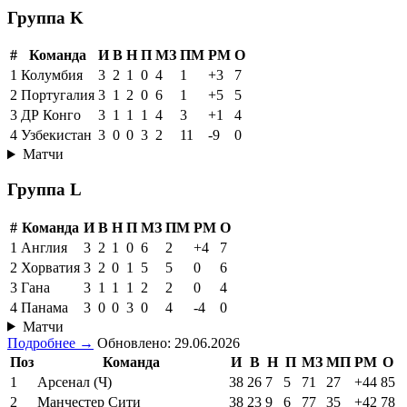
Группа K
#
Команда
И
В
Н
П
МЗ
ПМ
РМ
О
1
Колумбия
3
2
1
0
4
1
+3
7
2
Португалия
3
1
2
0
6
1
+5
5
3
ДР Конго
3
1
1
1
4
3
+1
4
4
Узбекистан
3
0
0
3
2
11
-9
0
Матчи
Группа L
#
Команда
И
В
Н
П
МЗ
ПМ
РМ
О
1
Англия
3
2
1
0
6
2
+4
7
2
Хорватия
3
2
0
1
5
5
0
6
3
Гана
3
1
1
1
2
2
0
4
4
Панама
3
0
0
3
0
4
-4
0
Матчи
Подробнее →
Обновлено: 29.06.2026
Поз
Команда
И
В
Н
П
МЗ
МП
РМ
О
1
Арсенал (Ч)
38
26
7
5
71
27
+44
85
2
Манчестер Сити
38
23
9
6
77
35
+42
78