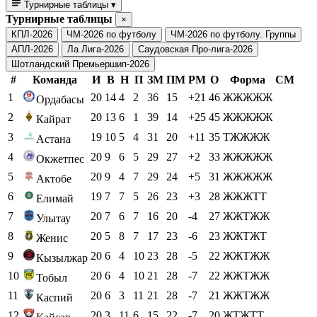
Турнирные таблицы
▾
Турнирные таблицы
×
КПЛ-2026
ЧМ-2026 по футболу
ЧМ-2026 по футболу. Группы
АПЛ-2026
Ла Лига-2026
Саудовская Про-лига-2026
Шотландский Премьершип-2026
#
Команда
И
В
Н
П
ЗМ
ПМ
РМ
О
Форма
СМ
1
20
14
4
2
36
15
+21
46
ЖЖЖЖЖ
Ордабасы
2
20
13
6
1
39
14
+25
45
ЖЖЖЖЖ
Кайрат
3
19
10
5
4
31
20
+11
35
ТЖЖЖЖ
Астана
4
20
9
6
5
29
27
+2
33
ЖЖЖЖЖ
Окжетпес
5
20
9
4
7
29
24
+5
31
ЖЖЖЖЖ
Актобе
6
19
7
7
5
26
23
+3
28
ЖЖЖТТ
Елимай
7
20
7
6
7
16
20
-4
27
ЖЖТЖЖ
Улытау
8
20
5
8
7
17
23
-6
23
ЖЖТЖТ
Женис
9
20
6
4
10
23
28
-5
22
ЖЖТЖЖ
Кызылжар
10
20
6
4
10
21
28
-7
22
ЖЖТЖЖ
Тобыл
11
20
6
3
11
21
28
-7
21
ЖЖТЖЖ
Каспий
12
20
3
11
6
15
22
-7
20
ЖТЖТТ