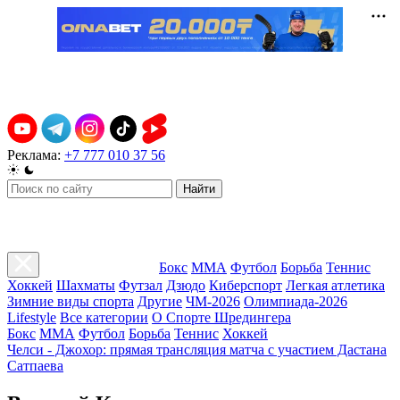
Реклама:
+7 777 010 37 56
Найти
Бокс
ММА
Футбол
Борьба
Теннис
Хоккей
Шахматы
Футзал
Дзюдо
Киберспорт
Легкая атлетика
Зимние виды спорта
Другие
ЧМ-2026
Олимпиада-2026
Lifestyle
Все категории
О Спорте Шредингера
Бокс
ММА
Футбол
Борьба
Теннис
Хоккей
Челси - Джохор: прямая трансляция матча с участием Дастана
Сатпаева