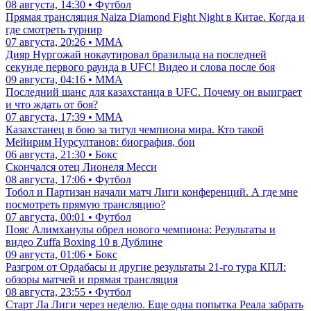
08 августа, 14:30 • Футбол
Прямая трансляция Naiza Diamond Fight Night в Китае. Когда и
где смотреть турнир
07 августа, 20:26 • ММА
Дияр Нургожай нокаутировал бразильца на последней
секунде первого раунда в UFC! Видео и слова после боя
09 августа, 04:16 • ММА
Последний шанс для казахстанца в UFC. Почему он выиграет
и что ждать от боя?
07 августа, 17:39 • ММА
Казахстанец в бою за титул чемпиона мира. Кто такой
Мейирим Нурсултанов: биография, бои
06 августа, 21:30 • Бокс
Скончался отец Лионеля Месси
08 августа, 17:06 • Футбол
Тобол и Партизан начали матч Лиги конференций. А где мне
посмотреть прямую трансляцию?
07 августа, 00:01 • Футбол
Пояс Алимханулы обрел нового чемпиона: Результаты и
видео Zuffa Boxing 10 в Дублине
09 августа, 01:06 • Бокс
Разгром от Ордабасы и другие результаты 21-го тура КПЛ:
обзоры матчей и прямая трансляция
08 августа, 23:55 • Футбол
Старт Ла Лиги через неделю. Еще одна попытка Реала забрать