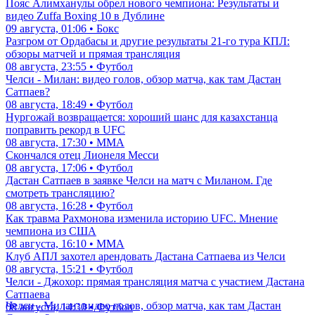
Пояс Алимханулы обрел нового чемпиона: Результаты и
видео Zuffa Boxing 10 в Дублине
09 августа, 01:06 • Бокс
Разгром от Ордабасы и другие результаты 21-го тура КПЛ:
обзоры матчей и прямая трансляция
08 августа, 23:55 • Футбол
Челси - Милан: видео голов, обзор матча, как там Дастан
Сатпаев?
08 августа, 18:49 • Футбол
Нургожай возвращается: хороший шанс для казахстанца
поправить рекорд в UFC
08 августа, 17:30 • ММА
Скончался отец Лионеля Месси
08 августа, 17:06 • Футбол
Дастан Сатпаев в заявке Челси на матч с Миланом. Где
смотреть трансляцию?
08 августа, 16:28 • Футбол
Как травма Рахмонова изменила историю UFC. Мнение
чемпиона из США
08 августа, 16:10 • ММА
Клуб АПЛ захотел арендовать Дастана Сатпаева из Челси
08 августа, 15:21 • Футбол
Челси - Джохор: прямая трансляция матча с участием Дастана
Сатпаева
Челси - Милан: видео голов, обзор матча, как там Дастан
08 августа, 14:30 • Футбол