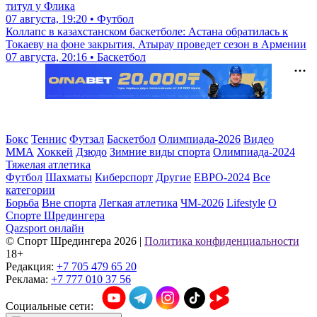
титул у Флика
07 августа, 19:20 • Футбол
Коллапс в казахстанском баскетболе: Астана обратилась к
Токаеву на фоне закрытия, Атырау проведет сезон в Армении
07 августа, 20:16 • Баскетбол
Бокс
Теннис
Футзал
Баскетбол
Олимпиада-2026
Видео
ММА
Хоккей
Дзюдо
Зимние виды спорта
Олимпиада-2024
Тяжелая атлетика
Футбол
Шахматы
Киберспорт
Другие
ЕВРО-2024
Все
категории
Борьба
Вне спорта
Легкая атлетика
ЧМ-2026
Lifestyle
О
Спорте Шредингера
Qazsport онлайн
© Cпорт Шредингера 2026
|
Политика конфиденциальности
18+
Редакция:
+7 705 479 65 20
Реклама:
+7 777 010 37 56
Социальные сети: