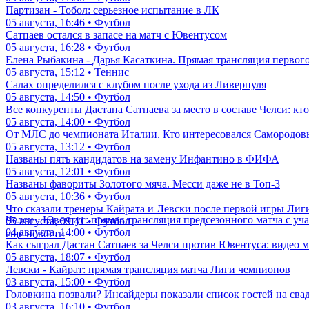
Партизан - Тобол: серьезное испытание в ЛК
05 августа, 16:46 • Футбол
Сатпаев остался в запасе на матч с Ювентусом
05 августа, 16:28 • Футбол
Елена Рыбакина - Дарья Касаткина. Прямая трансляция первого
05 августа, 15:12 • Теннис
Салах определился с клубом после ухода из Ливерпуля
05 августа, 14:50 • Футбол
Все конкуренты Дастана Сатпаева за место в составе Челси: кт
05 августа, 14:00 • Футбол
От МЛС до чемпионата Италии. Кто интересовался Самородо
05 августа, 13:12 • Футбол
Названы пять кандидатов на замену Инфантино в ФИФА
05 августа, 12:01 • Футбол
Названы фавориты Золотого мяча. Месси даже не в Топ-3
05 августа, 10:36 • Футбол
Что сказали тренеры Кайрата и Левски после первой игры Ли
Челси - Ювентус: прямая трансляция предсезонного матча с уч
05 августа, 09:41 • Футбол
04 августа, 14:00 • Футбол
еще новости
Как сыграл Дастан Сатпаев за Челси против Ювентуса: видео м
05 августа, 18:07 • Футбол
Левски - Кайрат: прямая трансляция матча Лиги чемпионов
03 августа, 15:00 • Футбол
Головкина позвали? Инсайдеры показали список гостей на сва
03 августа, 16:10 • Футбол