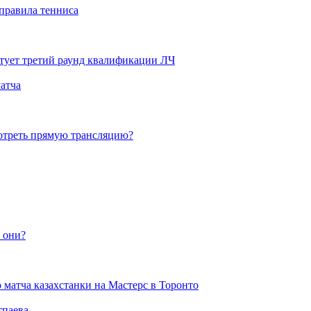
правила тенниса
тует третий раунд квалификации ЛЧ
матча
мотреть прямую трансляцию?
о они?
 матча казахстанки на Мастерс в Торонто
тпаева