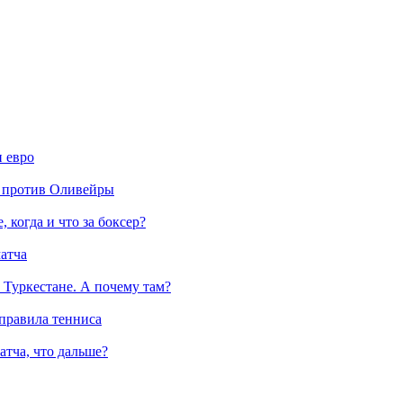
н евро
е против Оливейры
 когда и что за боксер?
матча
 Туркестане. А почему там?
правила тенниса
атча, что дальше?