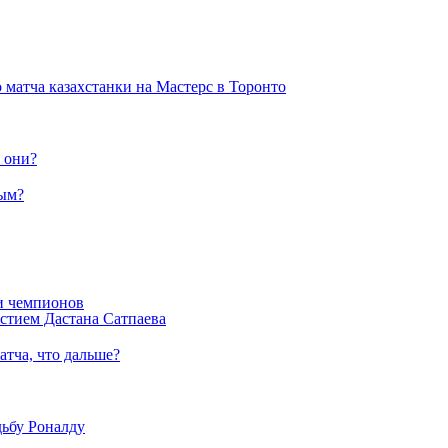
 матча казахстанки на Мастерс в Торонто
о они?
вым?
ги чемпионов
астием Дастана Сатпаева
атча, что дальше?
дьбу Роналду