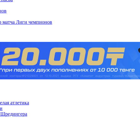
нов
ор матча Лиги чемпионов
елая атлетика
ии
 Шредингера