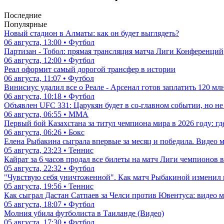
Последние
Популярные
Новый стадион в Алматы: как он будет выглядеть?
06 августа, 13:00 • Футбол
Партизан - Тобол: прямая трансляция матча Лиги Конференций
06 августа, 12:00 • Футбол
Реал оформит самый дорогой трансфер в истории
06 августа, 11:07 • Футбол
Винисиус удалил все о Реале - Арсенал готов заплатить 120 мл
06 августа, 10:18 • Футбол
Объявлен UFC 331: Царукян будет в со-главном событии, но н
06 августа, 06:55 • ММА
Первый бой Казахстана за титул чемпиона мира в 2026 году: где,
06 августа, 06:26 • Бокс
Елена Рыбакина сыграла впервые за месяц и победила. Видео 
05 августа, 23:23 • Теннис
Кайрат за 6 часов продал все билеты на матч Лиги чемпионов в
05 августа, 22:32 • Футбол
"Чувствую себя уничтоженной". Как матч Рыбакиной изменил 
05 августа, 19:56 • Теннис
Как сыграл Дастан Сатпаев за Челси против Ювентуса: видео м
05 августа, 18:07 • Футбол
Молния убила футболиста в Таиланде (Видео)
05 августа, 17:30 • Футбол