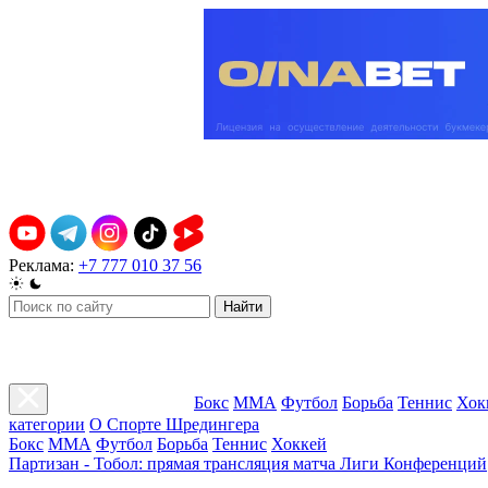
Реклама:
+7 777 010 37 56
Найти
Бокс
ММА
Футбол
Борьба
Теннис
Хок
категории
О Спорте Шредингера
Бокс
ММА
Футбол
Борьба
Теннис
Хоккей
Партизан - Тобол: прямая трансляция матча Лиги Конференций