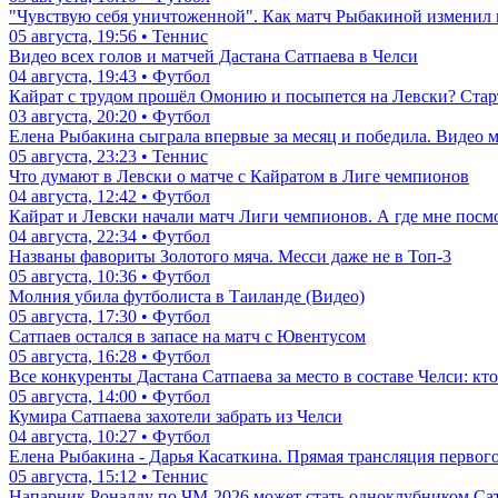
"Чувствую себя уничтоженной". Как матч Рыбакиной изменил 
05 августа, 19:56 • Теннис
Видео всех голов и матчей Дастана Сатпаева в Челси
04 августа, 19:43 • Футбол
Кайрат с трудом прошёл Омонию и посыпется на Левски? Стар
03 августа, 20:20 • Футбол
Елена Рыбакина сыграла впервые за месяц и победила. Видео 
05 августа, 23:23 • Теннис
Что думают в Левски о матче с Кайратом в Лиге чемпионов
04 августа, 12:42 • Футбол
Кайрат и Левски начали матч Лиги чемпионов. А где мне пос
04 августа, 22:34 • Футбол
Названы фавориты Золотого мяча. Месси даже не в Топ-3
05 августа, 10:36 • Футбол
Молния убила футболиста в Таиланде (Видео)
05 августа, 17:30 • Футбол
Сатпаев остался в запасе на матч с Ювентусом
05 августа, 16:28 • Футбол
Все конкуренты Дастана Сатпаева за место в составе Челси: кт
05 августа, 14:00 • Футбол
Кумира Сатпаева захотели забрать из Челси
04 августа, 10:27 • Футбол
Елена Рыбакина - Дарья Касаткина. Прямая трансляция первого
05 августа, 15:12 • Теннис
Напарник Роналду по ЧМ-2026 может стать одноклубником Са