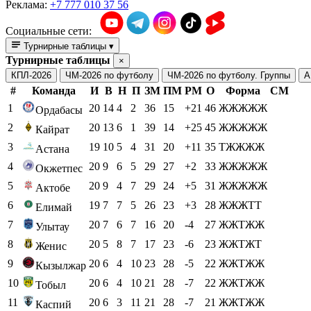
Реклама:
+7 777 010 37 56
Социальные сети:
Турнирные таблицы
▾
Турнирные таблицы
×
КПЛ-2026
ЧМ-2026 по футболу
ЧМ-2026 по футболу. Группы
А
#
Команда
И
В
Н
П
ЗМ
ПМ
РМ
О
Форма
СМ
1
20
14
4
2
36
15
+21
46
ЖЖЖЖЖ
Ордабасы
2
20
13
6
1
39
14
+25
45
ЖЖЖЖЖ
Кайрат
3
19
10
5
4
31
20
+11
35
ТЖЖЖЖ
Астана
4
20
9
6
5
29
27
+2
33
ЖЖЖЖЖ
Окжетпес
5
20
9
4
7
29
24
+5
31
ЖЖЖЖЖ
Актобе
6
19
7
7
5
26
23
+3
28
ЖЖЖТТ
Елимай
7
20
7
6
7
16
20
-4
27
ЖЖТЖЖ
Улытау
8
20
5
8
7
17
23
-6
23
ЖЖТЖТ
Женис
9
20
6
4
10
23
28
-5
22
ЖЖТЖЖ
Кызылжар
10
20
6
4
10
21
28
-7
22
ЖЖТЖЖ
Тобыл
11
20
6
3
11
21
28
-7
21
ЖЖТЖЖ
Каспий