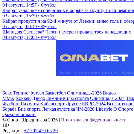
04 августа, 14:57 • Футбол
Кайрат узнал всех соперников в борьбе за группу Лиги чемпио
03 августа, 15:30 • Футбол
Кайрат пропустил на 92-й минуте от Левски: видео гола и обз
05 августа, 00:19 • Футбол
Шанс для Сатпаева? Челси намерен продать трех нападающих
04 августа, 17:03 • Футбол
Бокс
Теннис
Футзал
Баскетбол
Олимпиада-2026
Видео
ММА
Хоккей
Дзюдо
Зимние виды спорта
Олимпиада-2024
Тяж
Футбол
Шахматы
Киберспорт
Другие
ЕВРО-2024
Все категор
Борьба
Вне спорта
Легкая атлетика
ЧМ-2026
Lifestyle
О Спорте
Qazsport онлайн
© Cпорт Шредингера 2026
|
Политика конфиденциальности
18+
Редакция:
+7 705 479 65 20