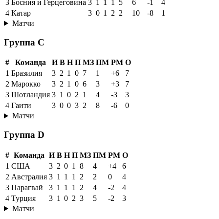
3
Босния и Герцеговина
3
1
1
1
5
6
-1
4
4
Катар
3
0
1
2
2
10
-8
1
Матчи
Группа C
#
Команда
И
В
Н
П
МЗ
ПМ
РМ
О
1
Бразилия
3
2
1
0
7
1
+6
7
2
Марокко
3
2
1
0
6
3
+3
7
3
Шотландия
3
1
0
2
1
4
-3
3
4
Гаити
3
0
0
3
2
8
-6
0
Матчи
Группа D
#
Команда
И
В
Н
П
МЗ
ПМ
РМ
О
1
США
3
2
0
1
8
4
+4
6
2
Австралия
3
1
1
1
2
2
0
4
3
Парагвай
3
1
1
1
2
4
-2
4
4
Турция
3
1
0
2
3
5
-2
3
Матчи