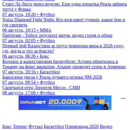
Старт Ла Лиги через неделю. Еще одна попытка Реала забрать
титул у Флика
07 августа, 19:20 • Футбол
Naiza Diamond Fight Night. Кто возглавит турнир, какие бои и
где смотреть
06 августа, 19:15 • ММА
Партизан - Тобол: результат матча, видео голов и обзор
07 августа, 02:05 • Футбол
Первый бой Казахстана за титул чемпиона мира в 2026 году:
где, когда и что за боксер?
06 августа, 06:26 • Бокс
Коллапс в казахстанском баскетболе: Астана обратилась к
Токаеву на фоне закрытия, Атырау проведет сезон в Армении
07 августа, 20:16 • Баскетбол
Барселона увела у Реала лучшего игрока ЧМ-2026
07 августа, 09:54 • Футбол
Скончался отец Лионеля Месси - СМИ
08 августа, 17:06 • Футбол
Бокс
Теннис
Футзал
Баскетбол
Олимпиада-2026
Видео