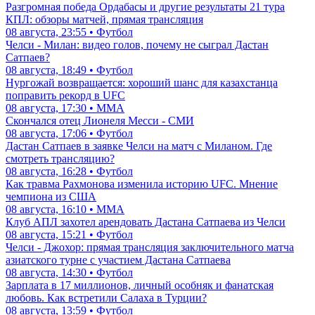
Разгромная победа Ордабасы и другие результаты 21 тура
КПЛ: обзоры матчей, прямая трансляция
08 августа, 23:55 • Футбол
Челси - Милан: видео голов, почему не сыграл Дастан
Сатпаев?
08 августа, 18:49 • Футбол
Нургожай возвращается: хороший шанс для казахстанца
поправить рекорд в UFC
08 августа, 17:30 • ММА
Скончался отец Лионеля Месси - СМИ
08 августа, 17:06 • Футбол
Дастан Сатпаев в заявке Челси на матч с Миланом. Где
смотреть трансляцию?
08 августа, 16:28 • Футбол
Как травма Рахмонова изменила историю UFC. Мнение
чемпиона из США
08 августа, 16:10 • ММА
Клуб АПЛ захотел арендовать Дастана Сатпаева из Челси
08 августа, 15:21 • Футбол
Челси - Джохор: прямая трансляция заключительного матча
азиатского турне с участием Дастана Сатпаева
08 августа, 14:30 • Футбол
Зарплата в 17 миллионов, личный особняк и фанатская
любовь. Как встретили Салаха в Турции?
08 августа, 13:59 • Футбол