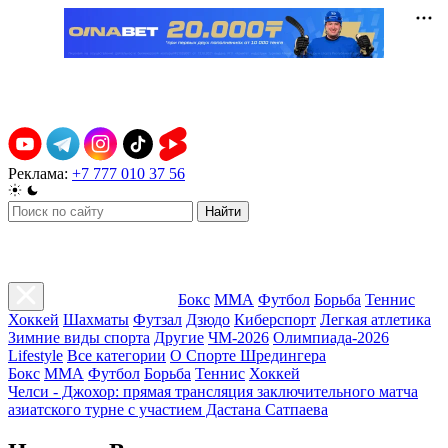
Реклама:
+7 777 010 37 56
Найти
Бокс
ММА
Футбол
Борьба
Теннис
Хоккей
Шахматы
Футзал
Дзюдо
Киберспорт
Легкая атлетика
Зимние виды спорта
Другие
ЧМ-2026
Олимпиада-2026
Lifestyle
Все категории
О Спорте Шредингера
Бокс
ММА
Футбол
Борьба
Теннис
Хоккей
Челси - Джохор: прямая трансляция заключительного матча
азиатского турне с участием Дастана Сатпаева