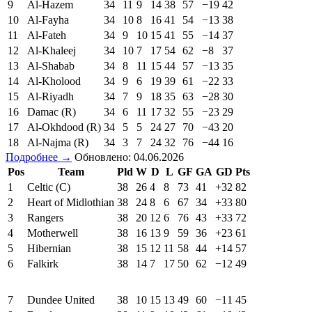
9
Al-Hazem
34
11
9
14
38
57
−19
42
10
Al-Fayha
34
10
8
16
41
54
−13
38
11
Al-Fateh
34
9
10
15
41
55
−14
37
12
Al-Khaleej
34
10
7
17
54
62
−8
37
13
Al-Shabab
34
8
11
15
44
57
−13
35
14
Al-Kholood
34
9
6
19
39
61
−22
33
15
Al-Riyadh
34
7
9
18
35
63
−28
30
16
Damac (R)
34
6
11
17
32
55
−23
29
17
Al-Okhdood (R)
34
5
5
24
27
70
−43
20
18
Al-Najma (R)
34
3
7
24
32
76
−44
16
Подробнее →
Обновлено: 04.06.2026
Pos
Team
Pld
W
D
L
GF
GA
GD
Pts
1
Celtic (C)
38
26
4
8
73
41
+32
82
2
Heart of Midlothian
38
24
8
6
67
34
+33
80
3
Rangers
38
20
12
6
76
43
+33
72
4
Motherwell
38
16
13
9
59
36
+23
61
5
Hibernian
38
15
12
11
58
44
+14
57
6
Falkirk
38
14
7
17
50
62
−12
49
7
Dundee United
38
10
15
13
49
60
−11
45