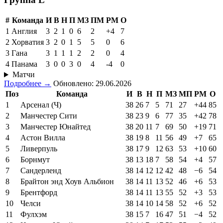
#
Команда
И
В
Н
П
МЗ
ПМ
РМ
О
1
Англия
3
2
1
0
6
2
+4
7
2
Хорватия
3
2
0
1
5
5
0
6
3
Гана
3
1
1
1
2
2
0
4
4
Панама
3
0
0
3
0
4
-4
0
Матчи
Подробнее →
Обновлено: 29.06.2026
Поз
Команда
И
В
Н
П
МЗ
МП
РМ
О
1
Арсенал (Ч)
38
26
7
5
71
27
+44
85
2
Манчестер Сити
38
23
9
6
77
35
+42
78
3
Манчестер Юнайтед
38
20
11
7
69
50
+19
71
4
Астон Вилла
38
19
8
11
56
49
+7
65
5
Ливерпуль
38
17
9
12
63
53
+10
60
6
Борнмут
38
13
18
7
58
54
+4
57
7
Сандерленд
38
14
12
12
42
48
−6
54
8
Брайтон энд Хоув Альбион
38
14
11
13
52
46
+6
53
9
Брентфорд
38
14
11
13
55
52
+3
53
10
Челси
38
14
10
14
58
52
+6
52
11
Фулхэм
38
15
7
16
47
51
−4
52