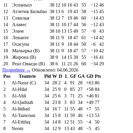
11
Эспаньол
38
12
10
16
43
55
−12
46
12
Атлетик Бильбао
38
13
6
19
43
58
−15
45
13
Севилья
38
12
7
19
46
60
−14
43
14
Алавес
38
11
10
17
44
56
−12
43
15
Эльче
38
10
13
15
49
57
−8
43
16
Леванте
38
11
9
18
47
61
−14
42
17
Осасуна
38
11
9
18
44
50
−6
42
18
Мальорка (В)
38
11
9
18
47
57
−10
42
19
Жирона (В)
38
9
14
15
39
55
−16
41
20
Реал Овьедо (В)
38
6
11
21
26
60
−34
29
Подробнее →
Обновлено: 04.06.2026
Pos
Teamvte
Pld
W
D
L
GF
GA
GD
Pts
1
Al-Nassr (C)
34
28
2
4
91
28
+63
86
2
Al-Hilal
34
25
9
0
85
27
+58
84
3
Al-Ahli
34
25
6
3
71
25
+46
81
4
Al-Qadsiah
34
23
8
3
83
34
+49
77
5
Al-Ittihad
34
16
7
11
55
48
+7
55
6
Al-Taawoun
34
15
8
11
59
46
+13
53
7
Al-Ettifaq
34
14
8
12
51
55
−4
50
8
Neom
34
12
9
13
43
48
−5
45