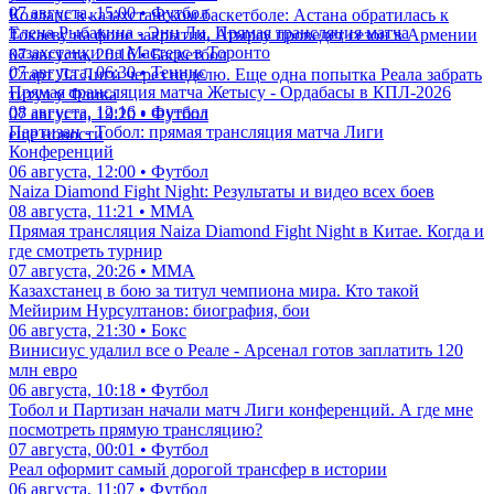
07 августа, 15:00 • Футбол
Коллапс в казахстанском баскетболе: Астана обратилась к
Елена Рыбакина - Энн Ли. Прямая трансляция матча
Токаеву на фоне закрытия, Атырау проведет сезон в Армении
казахстанки на Мастерс в Торонто
07 августа, 20:16 • Баскетбол
07 августа, 06:30 • Теннис
Старт Ла Лиги через неделю. Еще одна попытка Реала забрать
Прямая трансляция матча Жетысу - Ордабасы в КПЛ-2026
титул у Флика
08 августа, 12:16 • Футбол
07 августа, 19:20 • Футбол
Партизан - Тобол: прямая трансляция матча Лиги
еще новости
Конференций
06 августа, 12:00 • Футбол
Naiza Diamond Fight Night: Результаты и видео всех боев
08 августа, 11:21 • ММА
Прямая трансляция Naiza Diamond Fight Night в Китае. Когда и
где смотреть турнир
07 августа, 20:26 • ММА
Казахстанец в бою за титул чемпиона мира. Кто такой
Мейирим Нурсултанов: биография, бои
06 августа, 21:30 • Бокс
Винисиус удалил все о Реале - Арсенал готов заплатить 120
млн евро
06 августа, 10:18 • Футбол
Тобол и Партизан начали матч Лиги конференций. А где мне
посмотреть прямую трансляцию?
07 августа, 00:01 • Футбол
Реал оформит самый дорогой трансфер в истории
06 августа, 11:07 • Футбол