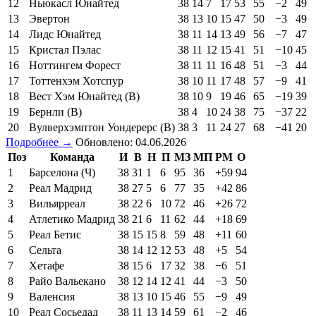
12
Ньюкасл Юнайтед
38
14
7
17
53
55
−2
49
13
Эвертон
38
13
10
15
47
50
−3
49
14
Лидс Юнайтед
38
11
14
13
49
56
−7
47
15
Кристал Пэлас
38
11
12
15
41
51
−10
45
16
Ноттингем Форест
38
11
11
16
48
51
−3
44
17
Тоттенхэм Хотспур
38
10
11
17
48
57
−9
41
18
Вест Хэм Юнайтед (В)
38
10
9
19
46
65
−19
39
19
Бернли (В)
38
4
10
24
38
75
−37
22
20
Вулверхэмптон Уондерерс (В)
38
3
11
24
27
68
−41
20
Подробнее →
Обновлено: 04.06.2026
Поз
Команда
И
В
Н
П
МЗ
МП
РМ
О
1
Барселона (Ч)
38
31
1
6
95
36
+59
94
2
Реал Мадрид
38
27
5
6
77
35
+42
86
3
Вильярреал
38
22
6
10
72
46
+26
72
4
Атлетико Мадрид
38
21
6
11
62
44
+18
69
5
Реал Бетис
38
15
15
8
59
48
+11
60
6
Сельта
38
14
12
12
53
48
+5
54
7
Хетафе
38
15
6
17
32
38
−6
51
8
Райо Вальекано
38
12
14
12
41
44
−3
50
9
Валенсия
38
13
10
15
46
55
−9
49
10
Реал Сосьедад
38
11
13
14
59
61
−2
46