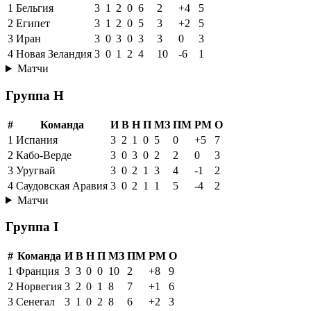
1
Бельгия
3
1
2
0
6
2
+4
5
2
Египет
3
1
2
0
5
3
+2
5
3
Иран
3
0
3
0
3
3
0
3
4
Новая Зеландия
3
0
1
2
4
10
-6
1
Матчи
Группа H
#
Команда
И
В
Н
П
МЗ
ПМ
РМ
О
1
Испания
3
2
1
0
5
0
+5
7
2
Кабо-Верде
3
0
3
0
2
2
0
3
3
Уругвай
3
0
2
1
3
4
-1
2
4
Саудовская Аравия
3
0
2
1
1
5
-4
2
Матчи
Группа I
#
Команда
И
В
Н
П
МЗ
ПМ
РМ
О
1
Франция
3
3
0
0
10
2
+8
9
2
Норвегия
3
2
0
1
8
7
+1
6
3
Сенегал
3
1
0
2
8
6
+2
3