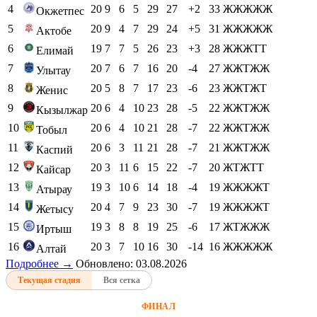
4
20
9
6
5
29
27
+2
33
ЖЖЖЖЖ
Окжетпес
5
20
9
4
7
29
24
+5
31
ЖЖЖЖЖ
Актобе
6
19
7
7
5
26
23
+3
28
ЖЖЖТТ
Елимай
7
20
7
6
7
16
20
-4
27
ЖЖТЖЖ
Улытау
8
20
5
8
7
17
23
-6
23
ЖЖТЖТ
Женис
9
20
6
4
10
23
28
-5
22
ЖЖТЖЖ
Кызылжар
10
20
6
4
10
21
28
-7
22
ЖЖТЖЖ
Тобыл
11
20
6
3
11
21
28
-7
21
ЖЖТЖЖ
Каспий
12
20
3
11
6
15
22
-7
20
ЖТЖТТ
Кайсар
13
19
3
10
6
14
18
-4
19
ЖЖЖЖТ
Атырау
14
20
4
7
9
23
30
-7
19
ЖЖЖЖТ
Жетысу
15
19
3
8
8
19
25
-6
17
ЖТЖЖЖ
Иртыш
16
20
3
7
10
16
30
-14
16
ЖЖЖЖЖ
Алтай
Подробнее →
Обновлено: 03.08.2026
Текущая стадия
Вся сетка
ФИНАЛ