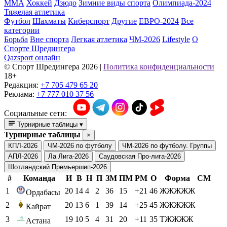
ММА
Хоккей
Дзюдо
Зимние виды спорта
Олимпиада-2024
Тяжелая атлетика
Футбол
Шахматы
Киберспорт
Другие
ЕВРО-2024
Все
категории
Борьба
Вне спорта
Легкая атлетика
ЧМ-2026
Lifestyle
О
Спорте Шредингера
Qazsport онлайн
© Cпорт Шредингера 2026
|
Политика конфиденциальности
18+
Редакция:
+7 705 479 65 20
Реклама:
+7 777 010 37 56
Социальные сети:
Турнирные таблицы
▾
Турнирные таблицы
×
КПЛ-2026
ЧМ-2026 по футболу
ЧМ-2026 по футболу. Группы
АПЛ-2026
Ла Лига-2026
Саудовская Про-лига-2026
Шотландский Премьершип-2026
#
Команда
И
В
Н
П
ЗМ
ПМ
РМ
О
Форма
СМ
1
20
14
4
2
36
15
+21
46
ЖЖЖЖЖ
Ордабасы
2
20
13
6
1
39
14
+25
45
ЖЖЖЖЖ
Кайрат
3
19
10
5
4
31
20
+11
35
ТЖЖЖЖ
Астана