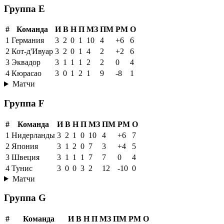
Группа E
#
Команда
И
В
Н
П
МЗ
ПМ
РМ
О
1
Германия
3
2
0
1
10
4
+6
6
2
Кот-д'Ивуар
3
2
0
1
4
2
+2
6
3
Эквадор
3
1
1
1
2
2
0
4
4
Кюрасао
3
0
1
2
1
9
-8
1
Матчи
Группа F
#
Команда
И
В
Н
П
МЗ
ПМ
РМ
О
1
Нидерланды
3
2
1
0
10
4
+6
7
2
Япония
3
1
2
0
7
3
+4
5
3
Швеция
3
1
1
1
7
7
0
4
4
Тунис
3
0
0
3
2
12
-10
0
Матчи
Группа G
#
Команда
И
В
Н
П
МЗ
ПМ
РМ
О