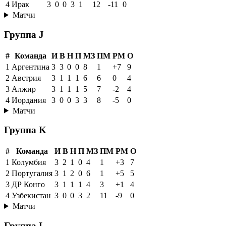
4
Ирак
3
0
0
3
1
12
-11
0
Матчи
Группа J
#
Команда
И
В
Н
П
МЗ
ПМ
РМ
О
1
Аргентина
3
3
0
0
8
1
+7
9
2
Австрия
3
1
1
1
6
6
0
4
3
Алжир
3
1
1
1
5
7
-2
4
4
Иордания
3
0
0
3
3
8
-5
0
Матчи
Группа K
#
Команда
И
В
Н
П
МЗ
ПМ
РМ
О
1
Колумбия
3
2
1
0
4
1
+3
7
2
Португалия
3
1
2
0
6
1
+5
5
3
ДР Конго
3
1
1
1
4
3
+1
4
4
Узбекистан
3
0
0
3
2
11
-9
0
Матчи
Группа L