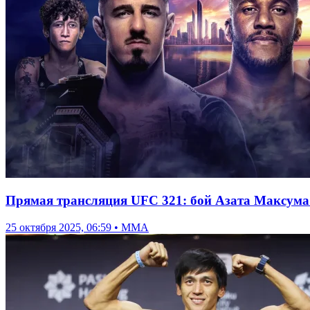
Прямая трансляция UFC 321: бой Азата Максума
25 октября 2025, 06:59 • ММА