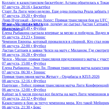
Коллапс в казахстанском баскетболе: Астана обратилась к Тока
07 августа, 20:16 • Баскетбол
Старт Ла Лиги через неделю. Еще одна попытка Реала забрать 
07 августа, 19:20 • Футбол
Дияр Нургожай - Бруно Лопес: Прямая трансляция боя на UFC 
Челси - Милан: видео голов, почему не сыграл Дастан Сатпаев
07 августа, 19:04 • ММА
08 августа, 18:49 • Футбол
еще новости
Елена Рыбакина сыграла впервые за месяц и победила. Видео 
05 августа, 23:23 • Теннис
Чемпион Европы, который провалился в сборной. Кто стал нов
06 августа, 22:00 • Футбол
Дастан Сатпаев в заявке Челси на матч с Миланом. Где смотре
08 августа, 16:28 • Футбол
Челси - Милан: прямая трансляция предсезонного матча с учас
07 августа, 15:00 • Футбол
Елена Рыбакина - Энн Ли. Прямая трансляция матча казахстанк
07 августа, 06:30 • Теннис
Прямая трансляция матча Жетысу - Ордабасы в КПЛ-2026
08 августа, 12:16 • Футбол
Партизан - Тобол: прямая трансляция матча Лиги Конференций
06 августа, 12:00 • Футбол
Кайрат за 6 часов продал все билеты на матч Лиги чемпионов в
05 августа, 22:32 • Футбол
Казахстанец в бою за титул чемпиона мира. Кто такой Мейири
06 августа, 21:30 • Бокс