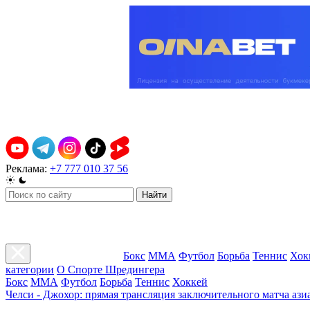
Реклама:
+7 777 010 37 56
Найти
Бокс
ММА
Футбол
Борьба
Теннис
Хок
категории
О Спорте Шредингера
Бокс
ММА
Футбол
Борьба
Теннис
Хоккей
Челси - Джохор: прямая трансляция заключительного матча ази