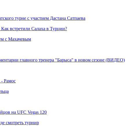
атского турне с участием Дастана Сатпаева
 Как встретили Салаха в Турции?
ем с Махачевым
ентарии главного тренера "Барыса" в новом сезоне (ВИДЕО)
- Рамос
ильца
ойцов на UFC Vegas 120
где смотреть турнир