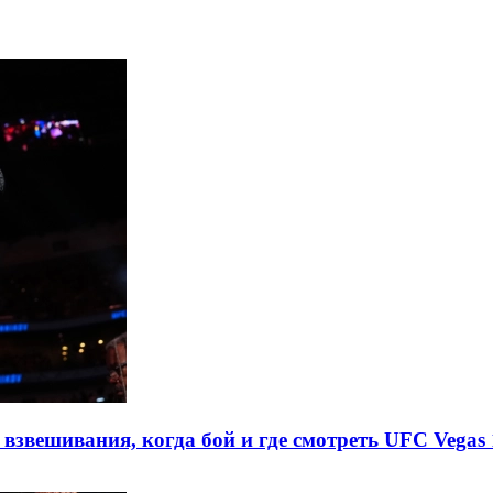
взвешивания, когда бой и где смотреть UFC Vegas 