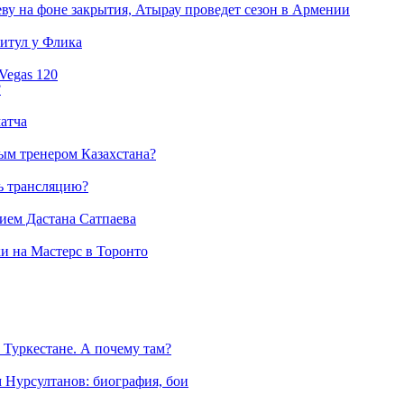
еву на фоне закрытия, Атырау проведет сезон в Армении
титул у Флика
Vegas 120
?
матча
ым тренером Казахстана?
ть трансляцию?
тием Дастана Сатпаева
и на Мастерс в Торонто
 Туркестане. А почему там?
м Нурсултанов: биография, бои