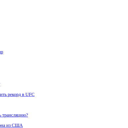
ыр
?
ить рекорд в UFC
ть трансляцию?
она из США