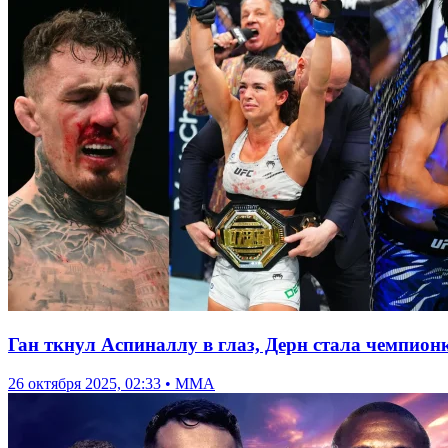
Ган ткнул Аспиналлу в глаз, Дерн стала чемпионк
26 октября 2025, 02:33 • ММА