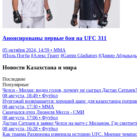
Анонсированы первые бои на UFC 311
05 октября 2024, 14:59 • ММА
#Поль Погба
#Алекс Грант
#Gamin Gladiators
#Дамир Абдыкад
Новости Казахстана и мира
Последние
Популярные
Челси - Милан: видео голов, почему не сыграл Дастан Сатпаев
08 августа, 18:49 • Футбол
Нургожай возвращается: хороший шанс для казахстанца поправ
08 августа, 17:30 • ММА
Скончался отец Лионеля Месси - СМИ
08 августа, 17:06 • Футбол
Дастан Сатпаев в заявке Челси на матч с Миланом. Где смотре
08 августа, 16:28 • Футбол
Как травма Рахмонова изменила историю UFC. Мнение чемпи