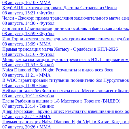
08 августа, 16:10 • ММА
Клуб АПЛ захотел арендовать Дастана Сатпаева из Челси
08 августа, 15:21 • Футбол
Челси - Джохор: прямая трансляция заключительного матча ази
08 августа, 14:30 • Футбол
Зарплата в 17 миллионов, личный особняк и фанатская любовь.
08 августа, 13:59 • Футбол
Иан Гэрри отметился очередным громким заявлением перед бо
08 августа, 13:09 • ММА
Прямая трансляция матча Жетысу - Ордабасы в КПЛ-2026
08 августа, 12:16 • Футбол
Молодым казахстанцам нужно стремиться в НХЛ – первые комм
08 августа, 11:53 • Хоккей
Naiza Diamond Fight Night: Результаты и видео всех боев
08 августа, 11:21 • ММА
В WBC гарантировали титульник победителю боя Нурсултанов 
08 августа, 11:08 • Бокс
Неймар остался без Золотого мяча из-за Месси - экс-агент браз
08 августа, 10:11 • Футбол
Елена Рыбакина вышла в 1/8 Мастерса в Торонто (ВИДЕО)
07 августа, 23:14 • Теннис
Дияр Нургожай - Бруно Лопес: Результаты взвешивания всех б
07 августа, 22:11 • ММА
Прямая трансляция Naiza Diamond Fight Night в Китае. Когда и 
07 августа, 20:26 • ММА