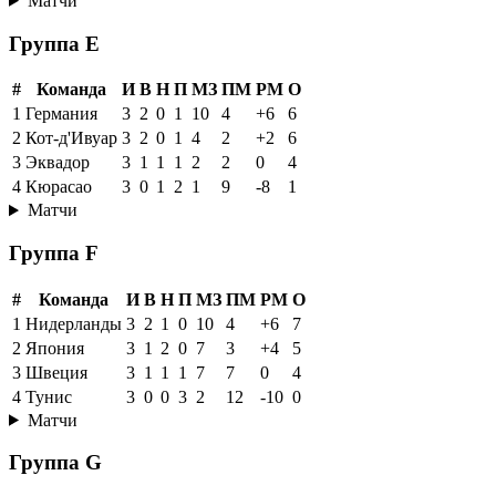
Матчи
Группа E
#
Команда
И
В
Н
П
МЗ
ПМ
РМ
О
1
Германия
3
2
0
1
10
4
+6
6
2
Кот-д'Ивуар
3
2
0
1
4
2
+2
6
3
Эквадор
3
1
1
1
2
2
0
4
4
Кюрасао
3
0
1
2
1
9
-8
1
Матчи
Группа F
#
Команда
И
В
Н
П
МЗ
ПМ
РМ
О
1
Нидерланды
3
2
1
0
10
4
+6
7
2
Япония
3
1
2
0
7
3
+4
5
3
Швеция
3
1
1
1
7
7
0
4
4
Тунис
3
0
0
3
2
12
-10
0
Матчи
Группа G