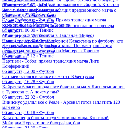
Чемпион Европы, который провалился в сборной. Кто стал
07 августа, 15:55 • ММА
новым тренером Казахстана?
Челси - Милан: прямая трансляция предсезонного матча с
06 августа, 22:00 • Футбол
участием Дастана Сатпаева
Елена Рыбакина - Энн Ли. Прямая трансляция матча
07 августа, 15:00 • Футбол
казахстанки на Мастерс в Торонто
КФФ похвалили за подписание нового главного тренера
07 августа, 06:30 • Теннис
сборной
Молния убила футболиста в Таиланде (Видео)
07 августа, 14:30 • Футбол
05 августа, 17:30 • Футбол
Новый тренерский штаб сборной Казахстана по футболу: кто
Елена Рыбакина - Дарья Касаткина. Прямая трансляция
будет помогать ван'т Схипу
первого матча казахстанки на Мастерс в Торонто
07 августа, 14:00 • Футбол
05 августа, 15:12 • Теннис
еще новости
Партизан - Тобол: прямая трансляция матча Лиги
Конференций
06 августа, 12:00 • Футбол
Сатпаев остался в запасе на матч с Ювентусом
05 августа, 16:28 • Футбол
Кайрат за 6 часов продал все билеты на матч Лиги чемпионов
в Туркестане. А почему там?
05 августа, 22:32 • Футбол
Винисиус удалил все о Реале - Арсенал готов заплатить 120
млн евро
06 августа, 10:18 • Футбол
Казахстанец в бою за титул чемпиона мира. Кто такой
Мейирим Нурсултанов: биография, бои
06 августа, 21:30 • Бокс