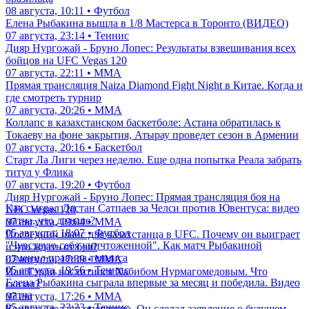
08 августа, 10:11 • Футбол
Елена Рыбакина вышла в 1/8 Мастерса в Торонто (ВИДЕО)
07 августа, 23:14 • Теннис
Дияр Нургожай - Бруно Лопес: Результаты взвешивания всех
бойцов на UFC Vegas 120
07 августа, 22:11 • ММА
Прямая трансляция Naiza Diamond Fight Night в Китае. Когда и
где смотреть турнир
07 августа, 20:26 • ММА
Коллапс в казахстанском баскетболе: Астана обратилась к
Токаеву на фоне закрытия, Атырау проведет сезон в Армении
07 августа, 20:16 • Баскетбол
Старт Ла Лиги через неделю. Еще одна попытка Реала забрать
титул у Флика
07 августа, 19:20 • Футбол
Дияр Нургожай - Бруно Лопес: Прямая трансляция боя на
Как сыграл Дастан Сатпаев за Челси против Ювентуса: видео
UFC Vegas 120
матча, что дальше?
07 августа, 19:04 • ММА
05 августа, 18:07 • Футбол
Последний шанс для казахстанца в UFC. Почему он выиграет
"Чувствую себя уничтоженной". Как матч Рыбакиной
и что ждать от боя?
изменил правила тенниса
07 августа, 17:39 • ММА
05 августа, 19:56 • Теннис
Иан Гэрри восхитился Хабибом Нурмагомедовым. Что
Елена Рыбакина сыграла впервые за месяц и победила. Видео
сказал?
матча
07 августа, 17:26 • ММА
05 августа, 23:23 • Теннис
Конору сделали операцию. Он сделал заявление о будущем