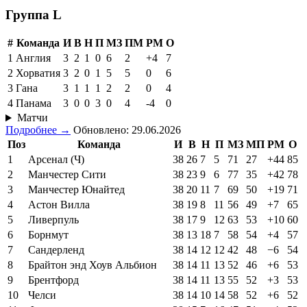
Группа L
#
Команда
И
В
Н
П
МЗ
ПМ
РМ
О
1
Англия
3
2
1
0
6
2
+4
7
2
Хорватия
3
2
0
1
5
5
0
6
3
Гана
3
1
1
1
2
2
0
4
4
Панама
3
0
0
3
0
4
-4
0
Матчи
Подробнее →
Обновлено: 29.06.2026
Поз
Команда
И
В
Н
П
МЗ
МП
РМ
О
1
Арсенал (Ч)
38
26
7
5
71
27
+44
85
2
Манчестер Сити
38
23
9
6
77
35
+42
78
3
Манчестер Юнайтед
38
20
11
7
69
50
+19
71
4
Астон Вилла
38
19
8
11
56
49
+7
65
5
Ливерпуль
38
17
9
12
63
53
+10
60
6
Борнмут
38
13
18
7
58
54
+4
57
7
Сандерленд
38
14
12
12
42
48
−6
54
8
Брайтон энд Хоув Альбион
38
14
11
13
52
46
+6
53
9
Брентфорд
38
14
11
13
55
52
+3
53
10
Челси
38
14
10
14
58
52
+6
52