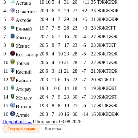
3
19
10
5
4
31
20
+11
35
ТЖЖЖЖ
Астана
4
20
9
6
5
29
27
+2
33
ЖЖЖЖЖ
Окжетпес
5
20
9
4
7
29
24
+5
31
ЖЖЖЖЖ
Актобе
6
19
7
7
5
26
23
+3
28
ЖЖЖТТ
Елимай
7
20
7
6
7
16
20
-4
27
ЖЖТЖЖ
Улытау
8
20
5
8
7
17
23
-6
23
ЖЖТЖТ
Женис
9
20
6
4
10
23
28
-5
22
ЖЖТЖЖ
Кызылжар
10
20
6
4
10
21
28
-7
22
ЖЖТЖЖ
Тобыл
11
20
6
3
11
21
28
-7
21
ЖЖТЖЖ
Каспий
12
20
3
11
6
15
22
-7
20
ЖТЖТТ
Кайсар
13
19
3
10
6
14
18
-4
19
ЖЖЖЖТ
Атырау
14
20
4
7
9
23
30
-7
19
ЖЖЖЖТ
Жетысу
15
19
3
8
8
19
25
-6
17
ЖТЖЖЖ
Иртыш
16
20
3
7
10
16
30
-14
16
ЖЖЖЖЖ
Алтай
Подробнее →
Обновлено: 03.08.2026
Текущая стадия
Вся сетка