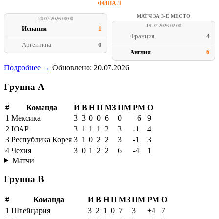
ФИНАЛ
МАТЧ ЗА 3-Е МЕСТО
20.07.2026 00:00
19.07.2026 02:00
Испания
1
Франция
4
Аргентина
0
Англия
6
Подробнее →
Обновлено: 20.07.2026
Группа A
#
Команда
И
В
Н
П
МЗ
ПМ
РМ
О
1
Мексика
3
3
0
0
6
0
+6
9
2
ЮАР
3
1
1
1
2
3
-1
4
3
Республика Корея
3
1
0
2
2
3
-1
3
4
Чехия
3
0
1
2
2
6
-4
1
Матчи
Группа B
#
Команда
И
В
Н
П
МЗ
ПМ
РМ
О
1
Швейцария
3
2
1
0
7
3
+4
7