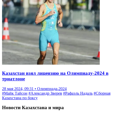
Казахстан взял лицензию на Олимпиаду-2024 в
триатлоне
28 мая 2024, 09:31 • Олимпиада-2024
#Майк Тайсон
#Александр Зверев
#Рафаэль Надаль
#Сборная
Казахстана по боксу
Новости Казахстана и мира