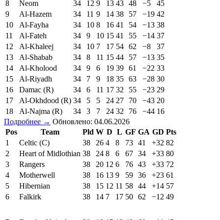
8
Neom
34
12
9
13
43
48
−5
45
9
Al-Hazem
34
11
9
14
38
57
−19
42
10
Al-Fayha
34
10
8
16
41
54
−13
38
11
Al-Fateh
34
9
10
15
41
55
−14
37
12
Al-Khaleej
34
10
7
17
54
62
−8
37
13
Al-Shabab
34
8
11
15
44
57
−13
35
14
Al-Kholood
34
9
6
19
39
61
−22
33
15
Al-Riyadh
34
7
9
18
35
63
−28
30
16
Damac (R)
34
6
11
17
32
55
−23
29
17
Al-Okhdood (R)
34
5
5
24
27
70
−43
20
18
Al-Najma (R)
34
3
7
24
32
76
−44
16
Подробнее →
Обновлено: 04.06.2026
Pos
Team
Pld
W
D
L
GF
GA
GD
Pts
1
Celtic (C)
38
26
4
8
73
41
+32
82
2
Heart of Midlothian
38
24
8
6
67
34
+33
80
3
Rangers
38
20
12
6
76
43
+33
72
4
Motherwell
38
16
13
9
59
36
+23
61
5
Hibernian
38
15
12
11
58
44
+14
57
6
Falkirk
38
14
7
17
50
62
−12
49