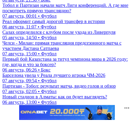
Тобол и Партизан начали матч Лиги конференций. А где мне
посмотреть прямую трансляцию?
07 августа, 00:01 • Футбол
Реал оформит самый дорогой трансфер в истории
06 августа, 11:07 • Футбол
Салах определился с клубом после ухода из Ливерпуля
05 августа, 14:50 • Футбол
Челси - Милан: прямая трансляция предсезонного матча с
участием Дастана Сатпаева
07 августа, 15:00 • Футбол
Первый бой Казахстана за титул чемпиона мира в 2026 году:
где, когда и что за боксер?
06 августа, 06:26 • Бокс
Барселона увела у Реала лучшего игрока ЧМ-2026
07 августа, 09:54 • Футбол
Партизан - Тобол: результат матча, видео голов и обзор
07 августа, 02:05 • Футбол
Новый стадион в Алматы: как он будет выглядеть?
06 августа, 13:00 • Футбол