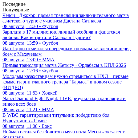
Последние
Популярные
Челси - Джохор: прямая трансляция заключительного матча
азиатского турне с участием Дастана Сатпаева
08 августа, 14:30 • Футбол
Зарплата в 17 миллионов, личный особняк и фанатская
любовь. Как встретили Салаха в Турции?
08 августа, 13:59 • Футбол
Иан Гэрри отметился очередным громким заявлением перед
боем с Махачевым
08 августа, 13:09 • ММА
Прямая трансляция матча Жетысу - Ордабасы в КПЛ-2026
08 августа, 12:16 • Футбол
Молодым казахстанцам нужно стремиться в НХЛ – первые
комментарии главного тренера "Барыса" в новом сезоне
(ВИДЕО)
08 августа, 11:53 • Хоккей
Naiza Diamond Fight Night: LIVE-результаты, трансляция и
видео всех боев
08 августа, 11:21 • ММА
В WBC гарантировали титульник победителю боя
Нурсултанов - Рамос
08 августа, 11:08 • Бокс
Неймар остался без Золотого мяча из-за Месси - экс-агент
бразильца