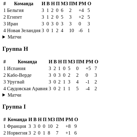
#
Команда
И
В
Н
П
МЗ
ПМ
РМ
О
1
Бельгия
3
1
2
0
6
2
+4
5
2
Египет
3
1
2
0
5
3
+2
5
3
Иран
3
0
3
0
3
3
0
3
4
Новая Зеландия
3
0
1
2
4
10
-6
1
Матчи
Группа H
#
Команда
И
В
Н
П
МЗ
ПМ
РМ
О
1
Испания
3
2
1
0
5
0
+5
7
2
Кабо-Верде
3
0
3
0
2
2
0
3
3
Уругвай
3
0
2
1
3
4
-1
2
4
Саудовская Аравия
3
0
2
1
1
5
-4
2
Матчи
Группа I
#
Команда
И
В
Н
П
МЗ
ПМ
РМ
О
1
Франция
3
3
0
0
10
2
+8
9
2
Норвегия
3
2
0
1
8
7
+1
6