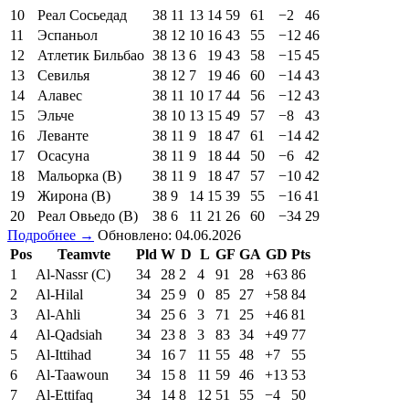
10
Реал Сосьедад
38
11
13
14
59
61
−2
46
11
Эспаньол
38
12
10
16
43
55
−12
46
12
Атлетик Бильбао
38
13
6
19
43
58
−15
45
13
Севилья
38
12
7
19
46
60
−14
43
14
Алавес
38
11
10
17
44
56
−12
43
15
Эльче
38
10
13
15
49
57
−8
43
16
Леванте
38
11
9
18
47
61
−14
42
17
Осасуна
38
11
9
18
44
50
−6
42
18
Мальорка (В)
38
11
9
18
47
57
−10
42
19
Жирона (В)
38
9
14
15
39
55
−16
41
20
Реал Овьедо (В)
38
6
11
21
26
60
−34
29
Подробнее →
Обновлено: 04.06.2026
Pos
Teamvte
Pld
W
D
L
GF
GA
GD
Pts
1
Al-Nassr (C)
34
28
2
4
91
28
+63
86
2
Al-Hilal
34
25
9
0
85
27
+58
84
3
Al-Ahli
34
25
6
3
71
25
+46
81
4
Al-Qadsiah
34
23
8
3
83
34
+49
77
5
Al-Ittihad
34
16
7
11
55
48
+7
55
6
Al-Taawoun
34
15
8
11
59
46
+13
53
7
Al-Ettifaq
34
14
8
12
51
55
−4
50