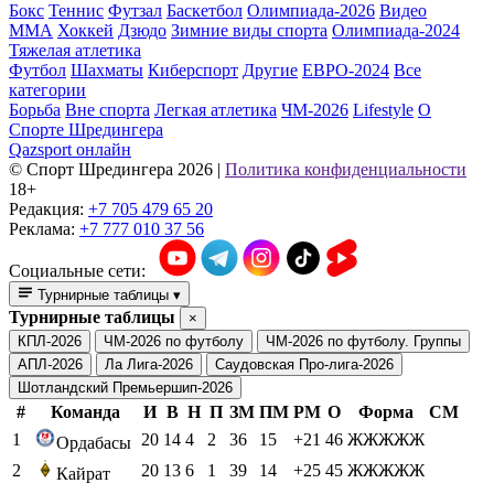
Бокс
Теннис
Футзал
Баскетбол
Олимпиада-2026
Видео
ММА
Хоккей
Дзюдо
Зимние виды спорта
Олимпиада-2024
Тяжелая атлетика
Футбол
Шахматы
Киберспорт
Другие
ЕВРО-2024
Все
категории
Борьба
Вне спорта
Легкая атлетика
ЧМ-2026
Lifestyle
О
Спорте Шредингера
Qazsport онлайн
© Cпорт Шредингера 2026
|
Политика конфиденциальности
18+
Редакция:
+7 705 479 65 20
Реклама:
+7 777 010 37 56
Социальные сети:
Турнирные таблицы
▾
Турнирные таблицы
×
КПЛ-2026
ЧМ-2026 по футболу
ЧМ-2026 по футболу. Группы
АПЛ-2026
Ла Лига-2026
Саудовская Про-лига-2026
Шотландский Премьершип-2026
#
Команда
И
В
Н
П
ЗМ
ПМ
РМ
О
Форма
СМ
1
20
14
4
2
36
15
+21
46
ЖЖЖЖЖ
Ордабасы
2
20
13
6
1
39
14
+25
45
ЖЖЖЖЖ
Кайрат