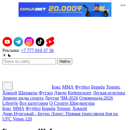
Реклама:
+7 777 010 37 56
Найти
Бокс
ММА
Футбол
Борьба
Теннис
Хоккей
Шахматы
Футзал
Дзюдо
Киберспорт
Легкая атлетика
Зимние виды спорта
Другие
ЧМ-2026
Олимпиада-2026
Lifestyle
Все категории
О Спорте Шредингера
Бокс
ММА
Футбол
Борьба
Теннис
Хоккей
Дияр Нургожай - Бруно Лопес: Прямая трансляция боя на
UFC Vegas 120