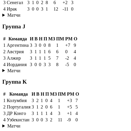
3
Сенегал
3
1
0
2
8
6
+2
3
4
Ирак
3
0
0
3
1
12
-11
0
Матчи
Группа J
#
Команда
И
В
Н
П
МЗ
ПМ
РМ
О
1
Аргентина
3
3
0
0
8
1
+7
9
2
Австрия
3
1
1
1
6
6
0
4
3
Алжир
3
1
1
1
5
7
-2
4
4
Иордания
3
0
0
3
3
8
-5
0
Матчи
Группа K
#
Команда
И
В
Н
П
МЗ
ПМ
РМ
О
1
Колумбия
3
2
1
0
4
1
+3
7
2
Португалия
3
1
2
0
6
1
+5
5
3
ДР Конго
3
1
1
1
4
3
+1
4
4
Узбекистан
3
0
0
3
2
11
-9
0
Матчи