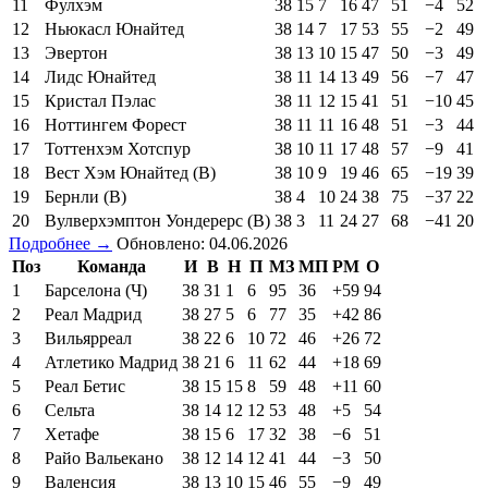
11
Фулхэм
38
15
7
16
47
51
−4
52
12
Ньюкасл Юнайтед
38
14
7
17
53
55
−2
49
13
Эвертон
38
13
10
15
47
50
−3
49
14
Лидс Юнайтед
38
11
14
13
49
56
−7
47
15
Кристал Пэлас
38
11
12
15
41
51
−10
45
16
Ноттингем Форест
38
11
11
16
48
51
−3
44
17
Тоттенхэм Хотспур
38
10
11
17
48
57
−9
41
18
Вест Хэм Юнайтед (В)
38
10
9
19
46
65
−19
39
19
Бернли (В)
38
4
10
24
38
75
−37
22
20
Вулверхэмптон Уондерерс (В)
38
3
11
24
27
68
−41
20
Подробнее →
Обновлено: 04.06.2026
Поз
Команда
И
В
Н
П
МЗ
МП
РМ
О
1
Барселона (Ч)
38
31
1
6
95
36
+59
94
2
Реал Мадрид
38
27
5
6
77
35
+42
86
3
Вильярреал
38
22
6
10
72
46
+26
72
4
Атлетико Мадрид
38
21
6
11
62
44
+18
69
5
Реал Бетис
38
15
15
8
59
48
+11
60
6
Сельта
38
14
12
12
53
48
+5
54
7
Хетафе
38
15
6
17
32
38
−6
51
8
Райо Вальекано
38
12
14
12
41
44
−3
50
9
Валенсия
38
13
10
15
46
55
−9
49