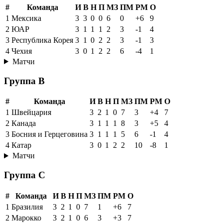
#
Команда
И
В
Н
П
МЗ
ПМ
РМ
О
1
Мексика
3
3
0
0
6
0
+6
9
2
ЮАР
3
1
1
1
2
3
-1
4
3
Республика Корея
3
1
0
2
2
3
-1
3
4
Чехия
3
0
1
2
2
6
-4
1
Матчи
Группа B
#
Команда
И
В
Н
П
МЗ
ПМ
РМ
О
1
Швейцария
3
2
1
0
7
3
+4
7
2
Канада
3
1
1
1
8
3
+5
4
3
Босния и Герцеговина
3
1
1
1
5
6
-1
4
4
Катар
3
0
1
2
2
10
-8
1
Матчи
Группа C
#
Команда
И
В
Н
П
МЗ
ПМ
РМ
О
1
Бразилия
3
2
1
0
7
1
+6
7
2
Марокко
3
2
1
0
6
3
+3
7