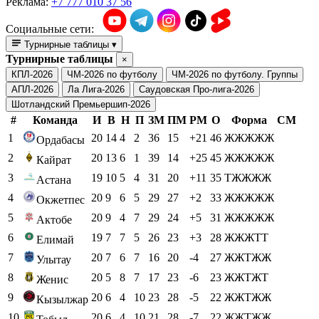
Реклама:
+7 777 010 37 56
Социальные сети:
Турнирные таблицы
▾
Турнирные таблицы
×
КПЛ-2026
ЧМ-2026 по футболу
ЧМ-2026 по футболу. Группы
АПЛ-2026
Ла Лига-2026
Саудовская Про-лига-2026
Шотландский Премьершип-2026
#
Команда
И
В
Н
П
ЗМ
ПМ
РМ
О
Форма
СМ
1
20
14
4
2
36
15
+21
46
ЖЖЖЖЖ
Ордабасы
2
20
13
6
1
39
14
+25
45
ЖЖЖЖЖ
Кайрат
3
19
10
5
4
31
20
+11
35
ТЖЖЖЖ
Астана
4
20
9
6
5
29
27
+2
33
ЖЖЖЖЖ
Окжетпес
5
20
9
4
7
29
24
+5
31
ЖЖЖЖЖ
Актобе
6
19
7
7
5
26
23
+3
28
ЖЖЖТТ
Елимай
7
20
7
6
7
16
20
-4
27
ЖЖТЖЖ
Улытау
8
20
5
8
7
17
23
-6
23
ЖЖТЖТ
Женис
9
20
6
4
10
23
28
-5
22
ЖЖТЖЖ
Кызылжар
10
20
6
4
10
21
28
-7
22
ЖЖТЖЖ