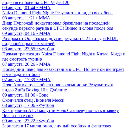
видео всех боев на UFC Vegas 120
09 августа, 01:44 • ММА
Naiza Diamond Fight Night: Результаты и видео всех боев
08 августа, 11:21 • ММА
Дияр Нургожай нокаутировал бразильца на последней
секунде первого раунда в UFC! Видео и слова после боя
09 августа, 04:16 • ММА
Разгром от Ордабасы и другие результаты 21-го тура КПЛ:
видеоообзоры всех матчей
08 августа, 23:55 • Футбол
Прямая трансляция Naiza Diamond Fight Night в Китае. Когда и
где смотреть турнир
07 августа, 20:26 • ММА
Последний шанс для казахстанца в UFC. Почему он выиграет
и что ждать от боя?
07 августа, 17:39 • ММА
Пояс Алимханулы обрел нового чемпиона: Результаты и
видео Zuffa Boxing 10 в Дублине
09 августа, 01:06 • Бокс
Скончался отец Лионеля Месси
08 августа, 17:06 • Футбол
Как правила АПЛ могут помочь Сатпаеву попасть в заявку
Челси на сезон?
09 августа, 23:22 • Футбол
Зарплата в 17 миллионов, личный особняк и фанатская