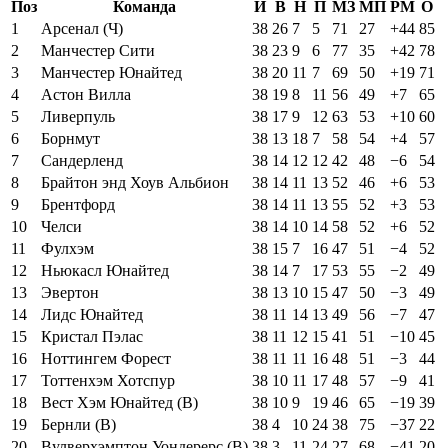
Поз
Команда
И
В
Н
П
МЗ
МП
РМ
О
1
Арсенал (Ч)
38
26
7
5
71
27
+44
85
2
Манчестер Сити
38
23
9
6
77
35
+42
78
3
Манчестер Юнайтед
38
20
11
7
69
50
+19
71
4
Астон Вилла
38
19
8
11
56
49
+7
65
5
Ливерпуль
38
17
9
12
63
53
+10
60
6
Борнмут
38
13
18
7
58
54
+4
57
7
Сандерленд
38
14
12
12
42
48
−6
54
8
Брайтон энд Хоув Альбион
38
14
11
13
52
46
+6
53
9
Брентфорд
38
14
11
13
55
52
+3
53
10
Челси
38
14
10
14
58
52
+6
52
11
Фулхэм
38
15
7
16
47
51
−4
52
12
Ньюкасл Юнайтед
38
14
7
17
53
55
−2
49
13
Эвертон
38
13
10
15
47
50
−3
49
14
Лидс Юнайтед
38
11
14
13
49
56
−7
47
15
Кристал Пэлас
38
11
12
15
41
51
−10
45
16
Ноттингем Форест
38
11
11
16
48
51
−3
44
17
Тоттенхэм Хотспур
38
10
11
17
48
57
−9
41
18
Вест Хэм Юнайтед (В)
38
10
9
19
46
65
−19
39
19
Бернли (В)
38
4
10
24
38
75
−37
22
20
Вулверхэмптон Уондерерс (В)
38
3
11
24
27
68
−41
20