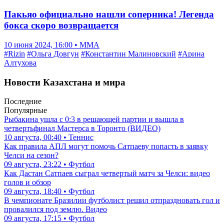
Пакьяо официально нашли соперника! Легенда
бокса скоро возвращается
10 июня 2024, 16:00 • ММА
#Rizin
#Ольга Довгун
#Константин Малиновский
#Арина
Алтухова
Новости Казахстана и мира
Последние
Популярные
Рыбакина ушла с 0:3 в решающей партии и вышла в
четвертьфинал Мастерса в Торонто (ВИДЕО)
10 августа, 00:40 • Теннис
Как правила АПЛ могут помочь Сатпаеву попасть в заявку
Челси на сезон?
09 августа, 23:22 • Футбол
Как Дастан Сатпаев сыграл четвертый матч за Челси: видео
голов и обзор
09 августа, 18:40 • Футбол
В чемпионате Бразилии футболист решил отпраздновать гол и
провалился под землю. Видео
09 августа, 17:15 • Футбол