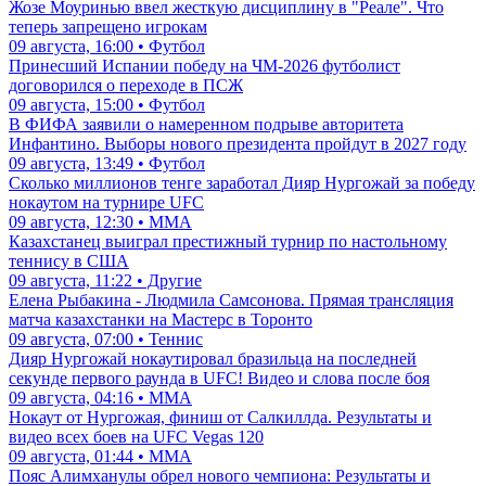
Жозе Моуринью ввел жесткую дисциплину в "Реале". Что
теперь запрещено игрокам
09 августа, 16:00 • Футбол
Принесший Испании победу на ЧМ-2026 футболист
договорился о переходе в ПСЖ
09 августа, 15:00 • Футбол
В ФИФА заявили о намеренном подрыве авторитета
Инфантино. Выборы нового президента пройдут в 2027 году
09 августа, 13:49 • Футбол
Сколько миллионов тенге заработал Дияр Нургожай за победу
нокаутом на турнире UFC
09 августа, 12:30 • ММА
Казахстанец выиграл престижный турнир по настольному
теннису в США
09 августа, 11:22 • Другие
Елена Рыбакина - Людмила Самсонова. Прямая трансляция
матча казахстанки на Мастерс в Торонто
09 августа, 07:00 • Теннис
Дияр Нургожай нокаутировал бразильца на последней
секунде первого раунда в UFC! Видео и слова после боя
09 августа, 04:16 • ММА
Нокаут от Нургожая, финиш от Салкиллда. Результаты и
видео всех боев на UFC Vegas 120
09 августа, 01:44 • ММА
Пояс Алимханулы обрел нового чемпиона: Результаты и