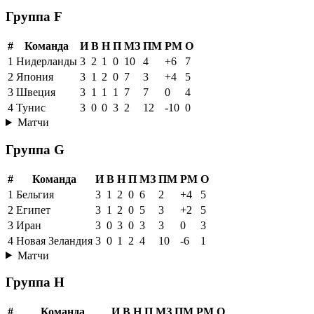
Группа F
#
Команда
И
В
Н
П
МЗ
ПМ
РМ
О
1
Нидерланды
3
2
1
0
10
4
+6
7
2
Япония
3
1
2
0
7
3
+4
5
3
Швеция
3
1
1
1
7
7
0
4
4
Тунис
3
0
0
3
2
12
-10
0
Матчи
Группа G
#
Команда
И
В
Н
П
МЗ
ПМ
РМ
О
1
Бельгия
3
1
2
0
6
2
+4
5
2
Египет
3
1
2
0
5
3
+2
5
3
Иран
3
0
3
0
3
3
0
3
4
Новая Зеландия
3
0
1
2
4
10
-6
1
Матчи
Группа H
#
Команда
И
В
Н
П
МЗ
ПМ
РМ
О