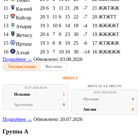
Тобыл
11
20
6
3
11
21
28
-7
21
ЖЖТЖЖ
Каспий
12
20
3
11
6
15
22
-7
20
ЖТЖТТ
Кайсар
13
19
3
10
6
14
18
-4
19
ЖЖЖЖТ
Атырау
14
20
4
7
9
23
30
-7
19
ЖЖЖЖТ
Жетысу
15
19
3
8
8
19
25
-6
17
ЖТЖЖЖ
Иртыш
16
20
3
7
10
16
30
-14
16
ЖЖЖЖЖ
Алтай
Подробнее →
Обновлено: 03.08.2026
Текущая стадия
Вся сетка
ФИНАЛ
МАТЧ ЗА 3-Е МЕСТО
20.07.2026 00:00
19.07.2026 02:00
Испания
1
Франция
4
Аргентина
0
Англия
6
Подробнее →
Обновлено: 20.07.2026
Группа A