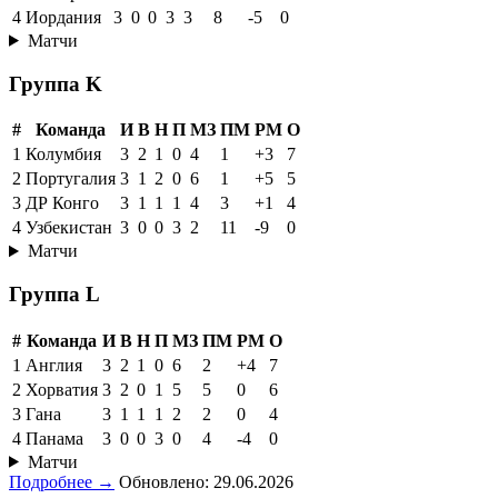
4
Иордания
3
0
0
3
3
8
-5
0
Матчи
Группа K
#
Команда
И
В
Н
П
МЗ
ПМ
РМ
О
1
Колумбия
3
2
1
0
4
1
+3
7
2
Португалия
3
1
2
0
6
1
+5
5
3
ДР Конго
3
1
1
1
4
3
+1
4
4
Узбекистан
3
0
0
3
2
11
-9
0
Матчи
Группа L
#
Команда
И
В
Н
П
МЗ
ПМ
РМ
О
1
Англия
3
2
1
0
6
2
+4
7
2
Хорватия
3
2
0
1
5
5
0
6
3
Гана
3
1
1
1
2
2
0
4
4
Панама
3
0
0
3
0
4
-4
0
Матчи
Подробнее →
Обновлено: 29.06.2026