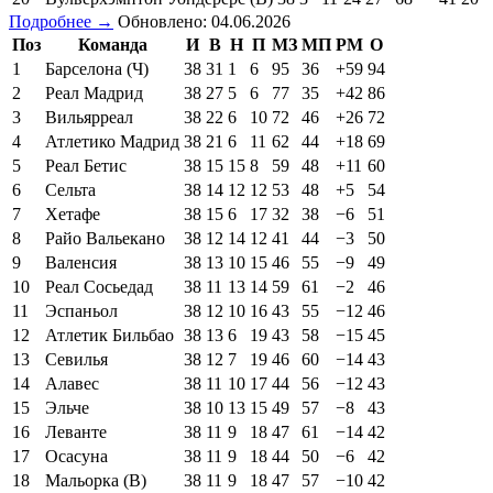
Подробнее →
Обновлено: 04.06.2026
Поз
Команда
И
В
Н
П
МЗ
МП
РМ
О
1
Барселона (Ч)
38
31
1
6
95
36
+59
94
2
Реал Мадрид
38
27
5
6
77
35
+42
86
3
Вильярреал
38
22
6
10
72
46
+26
72
4
Атлетико Мадрид
38
21
6
11
62
44
+18
69
5
Реал Бетис
38
15
15
8
59
48
+11
60
6
Сельта
38
14
12
12
53
48
+5
54
7
Хетафе
38
15
6
17
32
38
−6
51
8
Райо Вальекано
38
12
14
12
41
44
−3
50
9
Валенсия
38
13
10
15
46
55
−9
49
10
Реал Сосьедад
38
11
13
14
59
61
−2
46
11
Эспаньол
38
12
10
16
43
55
−12
46
12
Атлетик Бильбао
38
13
6
19
43
58
−15
45
13
Севилья
38
12
7
19
46
60
−14
43
14
Алавес
38
11
10
17
44
56
−12
43
15
Эльче
38
10
13
15
49
57
−8
43
16
Леванте
38
11
9
18
47
61
−14
42
17
Осасуна
38
11
9
18
44
50
−6
42
18
Мальорка (В)
38
11
9
18
47
57
−10
42