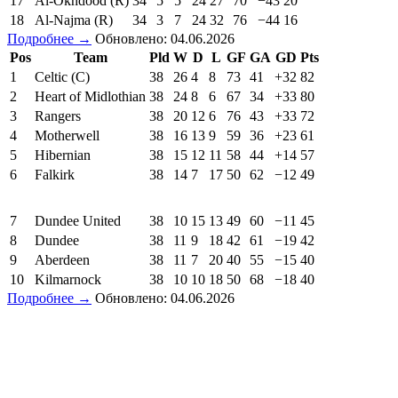
17
Al-Okhdood (R)
34
5
5
24
27
70
−43
20
18
Al-Najma (R)
34
3
7
24
32
76
−44
16
Подробнее →
Обновлено: 04.06.2026
Pos
Team
Pld
W
D
L
GF
GA
GD
Pts
1
Celtic (C)
38
26
4
8
73
41
+32
82
2
Heart of Midlothian
38
24
8
6
67
34
+33
80
3
Rangers
38
20
12
6
76
43
+33
72
4
Motherwell
38
16
13
9
59
36
+23
61
5
Hibernian
38
15
12
11
58
44
+14
57
6
Falkirk
38
14
7
17
50
62
−12
49
7
Dundee United
38
10
15
13
49
60
−11
45
8
Dundee
38
11
9
18
42
61
−19
42
9
Aberdeen
38
11
7
20
40
55
−15
40
10
Kilmarnock
38
10
10
18
50
68
−18
40
Подробнее →
Обновлено: 04.06.2026