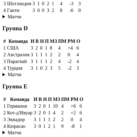
3
Шотландия
3
1
0
2
1
4
-3
3
4
Гаити
3
0
0
3
2
8
-6
0
Матчи
Группа D
#
Команда
И
В
Н
П
МЗ
ПМ
РМ
О
1
США
3
2
0
1
8
4
+4
6
2
Австралия
3
1
1
1
2
2
0
4
3
Парагвай
3
1
1
1
2
4
-2
4
4
Турция
3
1
0
2
3
5
-2
3
Матчи
Группа E
#
Команда
И
В
Н
П
МЗ
ПМ
РМ
О
1
Германия
3
2
0
1
10
4
+6
6
2
Кот-д'Ивуар
3
2
0
1
4
2
+2
6
3
Эквадор
3
1
1
1
2
2
0
4
4
Кюрасао
3
0
1
2
1
9
-8
1
Матчи