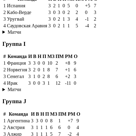
1
Испания
3
2
1
0
5
0
+5
7
2
Кабо-Верде
3
0
3
0
2
2
0
3
3
Уругвай
3
0
2
1
3
4
-1
2
4
Саудовская Аравия
3
0
2
1
1
5
-4
2
Матчи
Группа I
#
Команда
И
В
Н
П
МЗ
ПМ
РМ
О
1
Франция
3
3
0
0
10
2
+8
9
2
Норвегия
3
2
0
1
8
7
+1
6
3
Сенегал
3
1
0
2
8
6
+2
3
4
Ирак
3
0
0
3
1
12
-11
0
Матчи
Группа J
#
Команда
И
В
Н
П
МЗ
ПМ
РМ
О
1
Аргентина
3
3
0
0
8
1
+7
9
2
Австрия
3
1
1
1
6
6
0
4
3
Алжир
3
1
1
1
5
7
-2
4