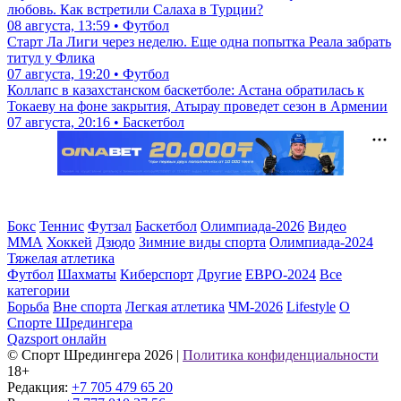
любовь. Как встретили Салаха в Турции?
08 августа, 13:59 • Футбол
Старт Ла Лиги через неделю. Еще одна попытка Реала забрать
титул у Флика
07 августа, 19:20 • Футбол
Коллапс в казахстанском баскетболе: Астана обратилась к
Токаеву на фоне закрытия, Атырау проведет сезон в Армении
07 августа, 20:16 • Баскетбол
Бокс
Теннис
Футзал
Баскетбол
Олимпиада-2026
Видео
ММА
Хоккей
Дзюдо
Зимние виды спорта
Олимпиада-2024
Тяжелая атлетика
Футбол
Шахматы
Киберспорт
Другие
ЕВРО-2024
Все
категории
Борьба
Вне спорта
Легкая атлетика
ЧМ-2026
Lifestyle
О
Спорте Шредингера
Qazsport онлайн
© Cпорт Шредингера 2026
|
Политика конфиденциальности
18+
Редакция:
+7 705 479 65 20