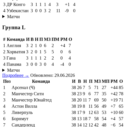
3
ДР Конго
3
1
1
1
4
3
+1
4
4
Узбекистан
3
0
0
3
2
11
-9
0
Матчи
Группа L
#
Команда
И
В
Н
П
МЗ
ПМ
РМ
О
1
Англия
3
2
1
0
6
2
+4
7
2
Хорватия
3
2
0
1
5
5
0
6
3
Гана
3
1
1
1
2
2
0
4
4
Панама
3
0
0
3
0
4
-4
0
Матчи
Подробнее →
Обновлено: 29.06.2026
Поз
Команда
И
В
Н
П
МЗ
МП
РМ
О
1
Арсенал (Ч)
38
26
7
5
71
27
+44
85
2
Манчестер Сити
38
23
9
6
77
35
+42
78
3
Манчестер Юнайтед
38
20
11
7
69
50
+19
71
4
Астон Вилла
38
19
8
11
56
49
+7
65
5
Ливерпуль
38
17
9
12
63
53
+10
60
6
Борнмут
38
13
18
7
58
54
+4
57
7
Сандерленд
38
14
12
12
42
48
−6
54