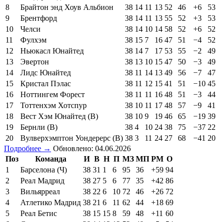
8
Брайтон энд Хоув Альбион
38
14
11
13
52
46
+6
53
9
Брентфорд
38
14
11
13
55
52
+3
53
10
Челси
38
14
10
14
58
52
+6
52
11
Фулхэм
38
15
7
16
47
51
−4
52
12
Ньюкасл Юнайтед
38
14
7
17
53
55
−2
49
13
Эвертон
38
13
10
15
47
50
−3
49
14
Лидс Юнайтед
38
11
14
13
49
56
−7
47
15
Кристал Пэлас
38
11
12
15
41
51
−10
45
16
Ноттингем Форест
38
11
11
16
48
51
−3
44
17
Тоттенхэм Хотспур
38
10
11
17
48
57
−9
41
18
Вест Хэм Юнайтед (В)
38
10
9
19
46
65
−19
39
19
Бернли (В)
38
4
10
24
38
75
−37
22
20
Вулверхэмптон Уондерерс (В)
38
3
11
24
27
68
−41
20
Подробнее →
Обновлено: 04.06.2026
Поз
Команда
И
В
Н
П
МЗ
МП
РМ
О
1
Барселона (Ч)
38
31
1
6
95
36
+59
94
2
Реал Мадрид
38
27
5
6
77
35
+42
86
3
Вильярреал
38
22
6
10
72
46
+26
72
4
Атлетико Мадрид
38
21
6
11
62
44
+18
69
5
Реал Бетис
38
15
15
8
59
48
+11
60