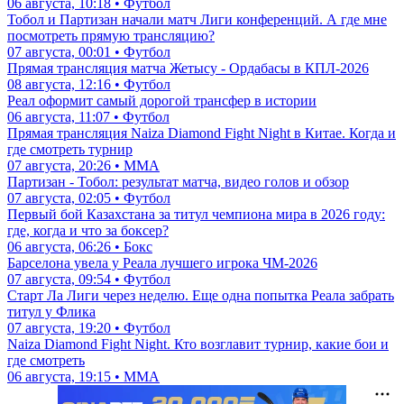
06 августа, 10:18 • Футбол
Тобол и Партизан начали матч Лиги конференций. А где мне
посмотреть прямую трансляцию?
07 августа, 00:01 • Футбол
Прямая трансляция матча Жетысу - Ордабасы в КПЛ-2026
08 августа, 12:16 • Футбол
Реал оформит самый дорогой трансфер в истории
06 августа, 11:07 • Футбол
Прямая трансляция Naiza Diamond Fight Night в Китае. Когда и
где смотреть турнир
07 августа, 20:26 • ММА
Партизан - Тобол: результат матча, видео голов и обзор
07 августа, 02:05 • Футбол
Первый бой Казахстана за титул чемпиона мира в 2026 году:
где, когда и что за боксер?
06 августа, 06:26 • Бокс
Барселона увела у Реала лучшего игрока ЧМ-2026
07 августа, 09:54 • Футбол
Старт Ла Лиги через неделю. Еще одна попытка Реала забрать
титул у Флика
07 августа, 19:20 • Футбол
Naiza Diamond Fight Night. Кто возглавит турнир, какие бои и
где смотреть
06 августа, 19:15 • ММА