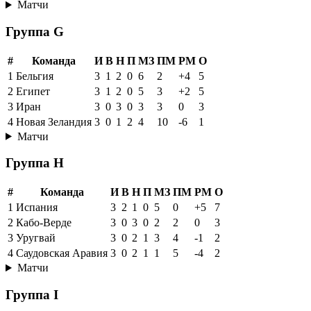
Матчи
Группа G
#
Команда
И
В
Н
П
МЗ
ПМ
РМ
О
1
Бельгия
3
1
2
0
6
2
+4
5
2
Египет
3
1
2
0
5
3
+2
5
3
Иран
3
0
3
0
3
3
0
3
4
Новая Зеландия
3
0
1
2
4
10
-6
1
Матчи
Группа H
#
Команда
И
В
Н
П
МЗ
ПМ
РМ
О
1
Испания
3
2
1
0
5
0
+5
7
2
Кабо-Верде
3
0
3
0
2
2
0
3
3
Уругвай
3
0
2
1
3
4
-1
2
4
Саудовская Аравия
3
0
2
1
1
5
-4
2
Матчи
Группа I