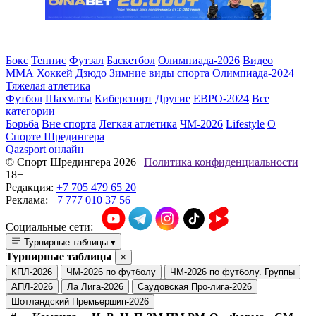
Бокс
Теннис
Футзал
Баскетбол
Олимпиада-2026
Видео
ММА
Хоккей
Дзюдо
Зимние виды спорта
Олимпиада-2024
Тяжелая атлетика
Футбол
Шахматы
Киберспорт
Другие
ЕВРО-2024
Все
категории
Борьба
Вне спорта
Легкая атлетика
ЧМ-2026
Lifestyle
О
Спорте Шредингера
Qazsport онлайн
© Cпорт Шредингера 2026
|
Политика конфиденциальности
18+
Редакция:
+7 705 479 65 20
Реклама:
+7 777 010 37 56
Социальные сети:
Турнирные таблицы
▾
Турнирные таблицы
×
КПЛ-2026
ЧМ-2026 по футболу
ЧМ-2026 по футболу. Группы
АПЛ-2026
Ла Лига-2026
Саудовская Про-лига-2026
Шотландский Премьершип-2026