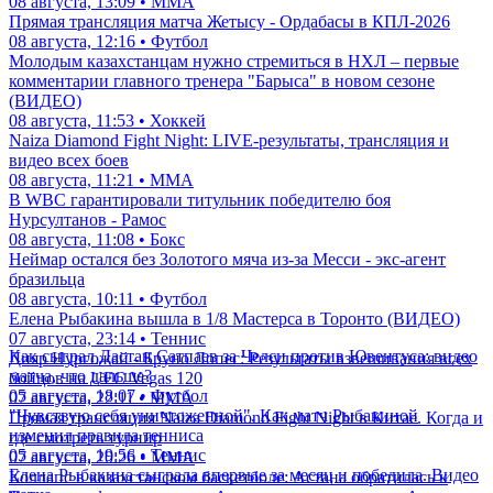
08 августа, 13:09 • ММА
Прямая трансляция матча Жетысу - Ордабасы в КПЛ-2026
08 августа, 12:16 • Футбол
Молодым казахстанцам нужно стремиться в НХЛ – первые
комментарии главного тренера "Барыса" в новом сезоне
(ВИДЕО)
08 августа, 11:53 • Хоккей
Naiza Diamond Fight Night: LIVE-результаты, трансляция и
видео всех боев
08 августа, 11:21 • ММА
В WBC гарантировали титульник победителю боя
Нурсултанов - Рамос
08 августа, 11:08 • Бокс
Неймар остался без Золотого мяча из-за Месси - экс-агент
бразильца
08 августа, 10:11 • Футбол
Елена Рыбакина вышла в 1/8 Мастерса в Торонто (ВИДЕО)
07 августа, 23:14 • Теннис
Как сыграл Дастан Сатпаев за Челси против Ювентуса: видео
Дияр Нургожай - Бруно Лопес: Результаты взвешивания всех
матча, что дальше?
бойцов на UFC Vegas 120
05 августа, 18:07 • Футбол
07 августа, 22:11 • ММА
"Чувствую себя уничтоженной". Как матч Рыбакиной
Прямая трансляция Naiza Diamond Fight Night в Китае. Когда и
изменил правила тенниса
где смотреть турнир
05 августа, 19:56 • Теннис
07 августа, 20:26 • ММА
Елена Рыбакина сыграла впервые за месяц и победила. Видео
Коллапс в казахстанском баскетболе: Астана обратилась к