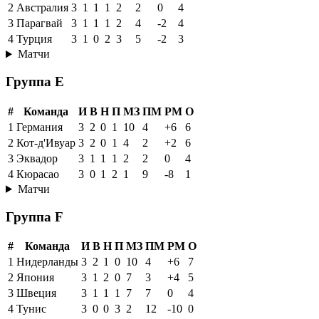
2
Австралия
3
1
1
1
2
2
0
4
3
Парагвай
3
1
1
1
2
4
-2
4
4
Турция
3
1
0
2
3
5
-2
3
Матчи
Группа E
#
Команда
И
В
Н
П
МЗ
ПМ
РМ
О
1
Германия
3
2
0
1
10
4
+6
6
2
Кот-д'Ивуар
3
2
0
1
4
2
+2
6
3
Эквадор
3
1
1
1
2
2
0
4
4
Кюрасао
3
0
1
2
1
9
-8
1
Матчи
Группа F
#
Команда
И
В
Н
П
МЗ
ПМ
РМ
О
1
Нидерланды
3
2
1
0
10
4
+6
7
2
Япония
3
1
2
0
7
3
+4
5
3
Швеция
3
1
1
1
7
7
0
4
4
Тунис
3
0
0
3
2
12
-10
0