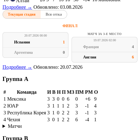
Алтай
Подробнее →
Обновлено: 03.08.2026
Текущая стадия
Вся сетка
ФИНАЛ
МАТЧ ЗА 3-Е МЕСТО
20.07.2026 00:00
19.07.2026 02:00
Испания
1
Франция
4
Аргентина
0
Англия
6
Подробнее →
Обновлено: 20.07.2026
Группа A
#
Команда
И
В
Н
П
МЗ
ПМ
РМ
О
1
Мексика
3
3
0
0
6
0
+6
9
2
ЮАР
3
1
1
1
2
3
-1
4
3
Республика Корея
3
1
0
2
2
3
-1
3
4
Чехия
3
0
1
2
2
6
-4
1
Матчи
Группа B