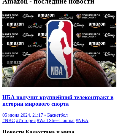
Amazon - последние новости
НБА получит крупнейший телеконтракт в
истории мирового спорта
05 июня 2024, 21:17 • Баскетбол
#NBC
#История
#Wall Street Journal
#NBA
Новости Казахстана и мира