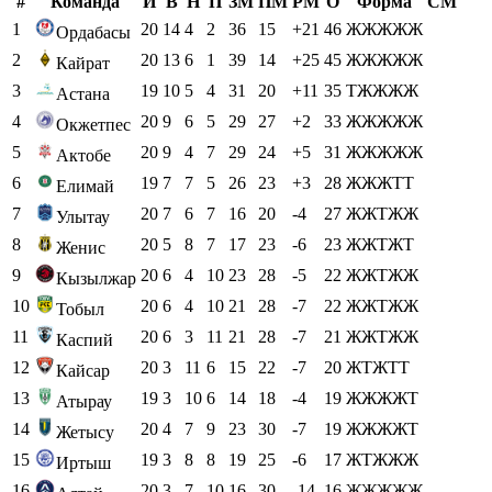
#
Команда
И
В
Н
П
ЗМ
ПМ
РМ
О
Форма
СМ
1
20
14
4
2
36
15
+21
46
ЖЖЖЖЖ
Ордабасы
2
20
13
6
1
39
14
+25
45
ЖЖЖЖЖ
Кайрат
3
19
10
5
4
31
20
+11
35
ТЖЖЖЖ
Астана
4
20
9
6
5
29
27
+2
33
ЖЖЖЖЖ
Окжетпес
5
20
9
4
7
29
24
+5
31
ЖЖЖЖЖ
Актобе
6
19
7
7
5
26
23
+3
28
ЖЖЖТТ
Елимай
7
20
7
6
7
16
20
-4
27
ЖЖТЖЖ
Улытау
8
20
5
8
7
17
23
-6
23
ЖЖТЖТ
Женис
9
20
6
4
10
23
28
-5
22
ЖЖТЖЖ
Кызылжар
10
20
6
4
10
21
28
-7
22
ЖЖТЖЖ
Тобыл
11
20
6
3
11
21
28
-7
21
ЖЖТЖЖ
Каспий
12
20
3
11
6
15
22
-7
20
ЖТЖТТ
Кайсар
13
19
3
10
6
14
18
-4
19
ЖЖЖЖТ
Атырау
14
20
4
7
9
23
30
-7
19
ЖЖЖЖТ
Жетысу
15
19
3
8
8
19
25
-6
17
ЖТЖЖЖ
Иртыш
16
20
3
7
10
16
30
-14
16
ЖЖЖЖЖ