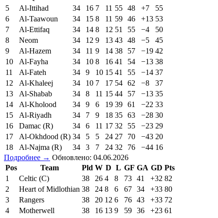
5
Al-Ittihad
34
16
7
11
55
48
+7
55
6
Al-Taawoun
34
15
8
11
59
46
+13
53
7
Al-Ettifaq
34
14
8
12
51
55
−4
50
8
Neom
34
12
9
13
43
48
−5
45
9
Al-Hazem
34
11
9
14
38
57
−19
42
10
Al-Fayha
34
10
8
16
41
54
−13
38
11
Al-Fateh
34
9
10
15
41
55
−14
37
12
Al-Khaleej
34
10
7
17
54
62
−8
37
13
Al-Shabab
34
8
11
15
44
57
−13
35
14
Al-Kholood
34
9
6
19
39
61
−22
33
15
Al-Riyadh
34
7
9
18
35
63
−28
30
16
Damac (R)
34
6
11
17
32
55
−23
29
17
Al-Okhdood (R)
34
5
5
24
27
70
−43
20
18
Al-Najma (R)
34
3
7
24
32
76
−44
16
Подробнее →
Обновлено: 04.06.2026
Pos
Team
Pld
W
D
L
GF
GA
GD
Pts
1
Celtic (C)
38
26
4
8
73
41
+32
82
2
Heart of Midlothian
38
24
8
6
67
34
+33
80
3
Rangers
38
20
12
6
76
43
+33
72
4
Motherwell
38
16
13
9
59
36
+23
61