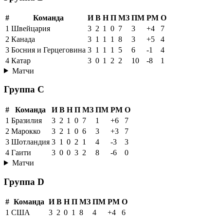
#
Команда
И
В
Н
П
МЗ
ПМ
РМ
О
1
Швейцария
3
2
1
0
7
3
+4
7
2
Канада
3
1
1
1
8
3
+5
4
3
Босния и Герцеговина
3
1
1
1
5
6
-1
4
4
Катар
3
0
1
2
2
10
-8
1
Матчи
Группа C
#
Команда
И
В
Н
П
МЗ
ПМ
РМ
О
1
Бразилия
3
2
1
0
7
1
+6
7
2
Марокко
3
2
1
0
6
3
+3
7
3
Шотландия
3
1
0
2
1
4
-3
3
4
Гаити
3
0
0
3
2
8
-6
0
Матчи
Группа D
#
Команда
И
В
Н
П
МЗ
ПМ
РМ
О
1
США
3
2
0
1
8
4
+4
6