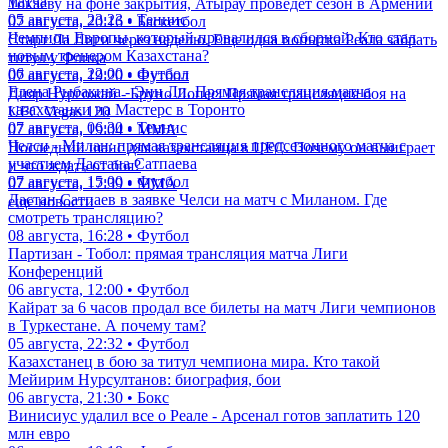
матча
Токаеву на фоне закрытия, Атырау проведет сезон в Армении
05 августа, 23:23 • Теннис
07 августа, 20:16 • Баскетбол
Чемпион Европы, который провалился в сборной. Кто стал
Старт Ла Лиги через неделю. Еще одна попытка Реала забрать
новым тренером Казахстана?
титул у Флика
06 августа, 22:00 • Футбол
07 августа, 19:20 • Футбол
Елена Рыбакина - Энн Ли. Прямая трансляция матча
Дияр Нургожай - Бруно Лопес: Прямая трансляция боя на
казахстанки на Мастерс в Торонто
UFC Vegas 120
07 августа, 06:30 • Теннис
07 августа, 19:04 • ММА
Челси - Милан: прямая трансляция предсезонного матча с
Последний шанс для казахстанца в UFC. Почему он выиграет
участием Дастана Сатпаева
и что ждать от боя?
07 августа, 15:00 • Футбол
07 августа, 17:39 • ММА
Дастан Сатпаев в заявке Челси на матч с Миланом. Где
еще новости
смотреть трансляцию?
08 августа, 16:28 • Футбол
Партизан - Тобол: прямая трансляция матча Лиги
Конференций
06 августа, 12:00 • Футбол
Кайрат за 6 часов продал все билеты на матч Лиги чемпионов
в Туркестане. А почему там?
05 августа, 22:32 • Футбол
Казахстанец в бою за титул чемпиона мира. Кто такой
Мейирим Нурсултанов: биография, бои
06 августа, 21:30 • Бокс
Винисиус удалил все о Реале - Арсенал готов заплатить 120
млн евро