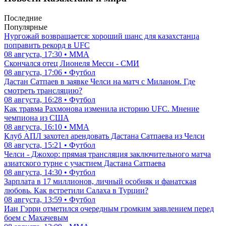
Последние
Популярные
Нургожай возвращается: хороший шанс для казахстанца
поправить рекорд в UFC
08 августа, 17:30 • ММА
Скончался отец Лионеля Месси - СМИ
08 августа, 17:06 • Футбол
Дастан Сатпаев в заявке Челси на матч с Миланом. Где
смотреть трансляцию?
08 августа, 16:28 • Футбол
Как травма Рахмонова изменила историю UFC. Мнение
чемпиона из США
08 августа, 16:10 • ММА
Клуб АПЛ захотел арендовать Дастана Сатпаева из Челси
08 августа, 15:21 • Футбол
Челси - Джохор: прямая трансляция заключительного матча
азиатского турне с участием Дастана Сатпаева
08 августа, 14:30 • Футбол
Зарплата в 17 миллионов, личный особняк и фанатская
любовь. Как встретили Салаха в Турции?
08 августа, 13:59 • Футбол
Иан Гэрри отметился очередным громким заявлением перед
боем с Махачевым