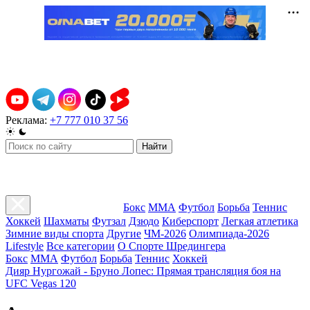
Реклама:
+7 777 010 37 56
Найти
Бокс
ММА
Футбол
Борьба
Теннис
Хоккей
Шахматы
Футзал
Дзюдо
Киберспорт
Легкая атлетика
Зимние виды спорта
Другие
ЧМ-2026
Олимпиада-2026
Lifestyle
Все категории
О Спорте Шредингера
Бокс
ММА
Футбол
Борьба
Теннис
Хоккей
Дияр Нургожай - Бруно Лопес: Прямая трансляция боя на
UFC Vegas 120