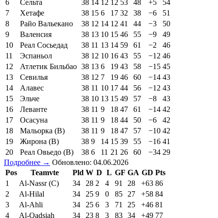
6
Сельта
38
14
12
12
53
48
+5
54
7
Хетафе
38
15
6
17
32
38
−6
51
8
Райо Вальекано
38
12
14
12
41
44
−3
50
9
Валенсия
38
13
10
15
46
55
−9
49
10
Реал Сосьедад
38
11
13
14
59
61
−2
46
11
Эспаньол
38
12
10
16
43
55
−12
46
12
Атлетик Бильбао
38
13
6
19
43
58
−15
45
13
Севилья
38
12
7
19
46
60
−14
43
14
Алавес
38
11
10
17
44
56
−12
43
15
Эльче
38
10
13
15
49
57
−8
43
16
Леванте
38
11
9
18
47
61
−14
42
17
Осасуна
38
11
9
18
44
50
−6
42
18
Мальорка (В)
38
11
9
18
47
57
−10
42
19
Жирона (В)
38
9
14
15
39
55
−16
41
20
Реал Овьедо (В)
38
6
11
21
26
60
−34
29
Подробнее →
Обновлено: 04.06.2026
Pos
Teamvte
Pld
W
D
L
GF
GA
GD
Pts
1
Al-Nassr (C)
34
28
2
4
91
28
+63
86
2
Al-Hilal
34
25
9
0
85
27
+58
84
3
Al-Ahli
34
25
6
3
71
25
+46
81
4
Al-Qadsiah
34
23
8
3
83
34
+49
77