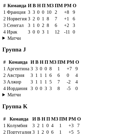
#
Команда
И
В
Н
П
МЗ
ПМ
РМ
О
1
Франция
3
3
0
0
10
2
+8
9
2
Норвегия
3
2
0
1
8
7
+1
6
3
Сенегал
3
1
0
2
8
6
+2
3
4
Ирак
3
0
0
3
1
12
-11
0
Матчи
Группа J
#
Команда
И
В
Н
П
МЗ
ПМ
РМ
О
1
Аргентина
3
3
0
0
8
1
+7
9
2
Австрия
3
1
1
1
6
6
0
4
3
Алжир
3
1
1
1
5
7
-2
4
4
Иордания
3
0
0
3
3
8
-5
0
Матчи
Группа K
#
Команда
И
В
Н
П
МЗ
ПМ
РМ
О
1
Колумбия
3
2
1
0
4
1
+3
7
2
Португалия
3
1
2
0
6
1
+5
5