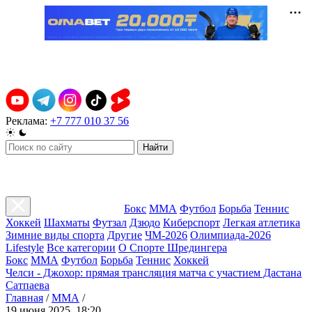
Реклама:
+7 777 010 37 56
Найти
Бокс
ММА
Футбол
Борьба
Теннис
Хоккей
Шахматы
Футзал
Дзюдо
Киберспорт
Легкая атлетика
Зимние виды спорта
Другие
ЧМ-2026
Олимпиада-2026
Lifestyle
Все категории
О Спорте Шредингера
Бокс
ММА
Футбол
Борьба
Теннис
Хоккей
Челси - Джохор: прямая трансляция матча с участием Дастана
Сатпаева
Главная
/
ММА
/
19 июня 2025, 18:20