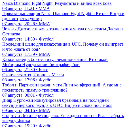
Naiza Diamond Fight Night: Результаты и видео всех боев
08 августа, 11:21 • ММА
Прямая трансляция Naiza Diamond Fight Night в Китае. Когда и
где смотреть турнир
07 августа, 20:26 • ММА
Челси - Джохор: прямая трансляция матча с участием Дастана
Сатпаева
08 августа, 14:30 • Футбол
Последний шанс для казахстанца в UFC. Почему он выиграет
и что ждать от боя?
07 августа, 17:39 • ММА
Казахстанец в бою за титул чемпиона мира. Кто такой
Мейирим Нурсултанов: биография, бои
06 августа, 21:30 • Бокс
Скончался отец Лионеля Месси
08 августа, 17:06 • Футбол
Тобол и Партизан начали матч Лиги конференций. А где мне
посмотреть прямую трансляцию?
07 августа, 00:01 • Футбол
Дияр Нургожай нокаутировал бразильца на последней
секунде первого раунда в UFC! Видео и слова после боя
09 августа, 04:16 • ММА
Старт Ла Лиги через неделю. Еще одна попытка Реала забрать
титул у Флика
07 августа, 19:20 • Футбол