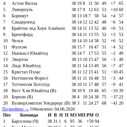
4
Астон Вилла
38
19
8
11
56
49
+7
65
5
Ливерпуль
38
17
9
12
63
53
+10
60
6
Борнмут
38
13
18
7
58
54
+4
57
7
Сандерленд
38
14
12
12
42
48
−6
54
8
Брайтон энд Хоув Альбион
38
14
11
13
52
46
+6
53
9
Брентфорд
38
14
11
13
55
52
+3
53
10
Челси
38
14
10
14
58
52
+6
52
11
Фулхэм
38
15
7
16
47
51
−4
52
12
Ньюкасл Юнайтед
38
14
7
17
53
55
−2
49
13
Эвертон
38
13
10
15
47
50
−3
49
14
Лидс Юнайтед
38
11
14
13
49
56
−7
47
15
Кристал Пэлас
38
11
12
15
41
51
−10
45
16
Ноттингем Форест
38
11
11
16
48
51
−3
44
17
Тоттенхэм Хотспур
38
10
11
17
48
57
−9
41
18
Вест Хэм Юнайтед (В)
38
10
9
19
46
65
−19
39
19
Бернли (В)
38
4
10
24
38
75
−37
22
20
Вулверхэмптон Уондерерс (В)
38
3
11
24
27
68
−41
20
Подробнее →
Обновлено: 04.06.2026
Поз
Команда
И
В
Н
П
МЗ
МП
РМ
О
1
Барселона (Ч)
38
31
1
6
95
36
+59
94