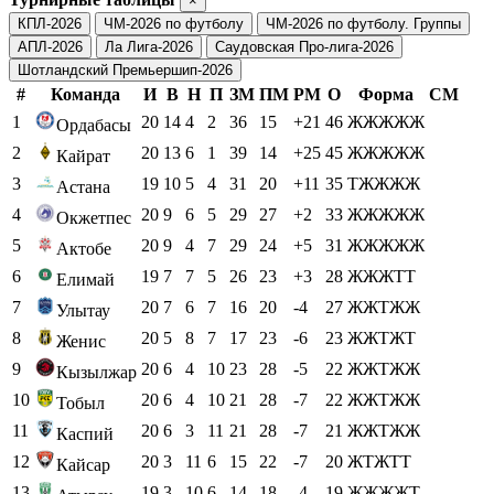
×
КПЛ-2026
ЧМ-2026 по футболу
ЧМ-2026 по футболу. Группы
АПЛ-2026
Ла Лига-2026
Саудовская Про-лига-2026
Шотландский Премьершип-2026
#
Команда
И
В
Н
П
ЗМ
ПМ
РМ
О
Форма
СМ
1
20
14
4
2
36
15
+21
46
ЖЖЖЖЖ
Ордабасы
2
20
13
6
1
39
14
+25
45
ЖЖЖЖЖ
Кайрат
3
19
10
5
4
31
20
+11
35
ТЖЖЖЖ
Астана
4
20
9
6
5
29
27
+2
33
ЖЖЖЖЖ
Окжетпес
5
20
9
4
7
29
24
+5
31
ЖЖЖЖЖ
Актобе
6
19
7
7
5
26
23
+3
28
ЖЖЖТТ
Елимай
7
20
7
6
7
16
20
-4
27
ЖЖТЖЖ
Улытау
8
20
5
8
7
17
23
-6
23
ЖЖТЖТ
Женис
9
20
6
4
10
23
28
-5
22
ЖЖТЖЖ
Кызылжар
10
20
6
4
10
21
28
-7
22
ЖЖТЖЖ
Тобыл
11
20
6
3
11
21
28
-7
21
ЖЖТЖЖ
Каспий
12
20
3
11
6
15
22
-7
20
ЖТЖТТ
Кайсар
13
19
3
10
6
14
18
-4
19
ЖЖЖЖТ