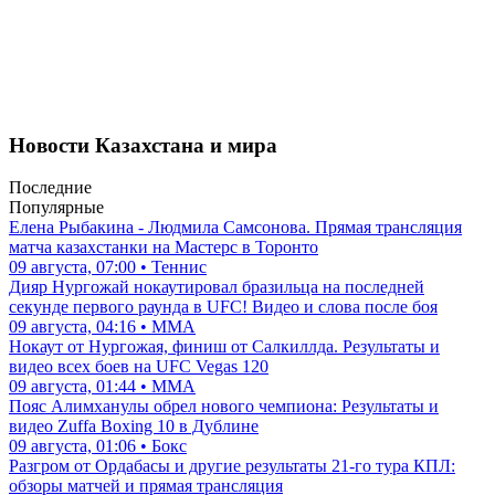
Новости Казахстана и мира
Последние
Популярные
Елена Рыбакина - Людмила Самсонова. Прямая трансляция
матча казахстанки на Мастерс в Торонто
09 августа, 07:00 • Теннис
Дияр Нургожай нокаутировал бразильца на последней
секунде первого раунда в UFC! Видео и слова после боя
09 августа, 04:16 • ММА
Нокаут от Нургожая, финиш от Салкиллда. Результаты и
видео всех боев на UFC Vegas 120
09 августа, 01:44 • ММА
Пояс Алимханулы обрел нового чемпиона: Результаты и
видео Zuffa Boxing 10 в Дублине
09 августа, 01:06 • Бокс
Разгром от Ордабасы и другие результаты 21-го тура КПЛ:
обзоры матчей и прямая трансляция