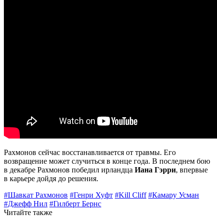
Рахмонов сейчас восстанавливается от травмы. Его
возвращение может случиться в конце года. В последнем бою
в декабре Рахмонов победил ирландца
Иана Гэрри
, впервые
в карьере дойдя до решения.
#Шавкат Рахмонов
#Генри Хуфт
#Kill Cliff
#Камару Усман
#Джефф Нил
#Гилберт Бернс
Читайте также