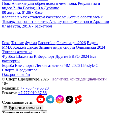
Пояс Алимханулы обрел нового чемпиона: Результаты и
видео Zuffa Boxing 10 в Дублине
09 августа, 01:06 • Бокс
Коллапс в казахстанском баскетболе: Астана обратилась к
Токаеву на фоне закрытия, Атырау проведет сезон в Армении
07 августа, 20:16 • Баскетбол
Бокс
Теннис
Футзал
Баскетбол
Олимпиада-2026
Видео
ММА
Хоккей
Дзюдо
Зимние виды спорта
Олимпиада-2024
Тяжелая атлетика
Футбол
Шахматы
Киберспорт
Другие
ЕВРО-2024
Все
категории
Борьба
Вне спорта
Легкая атлетика
ЧМ-2026
Lifestyle
О
Спорте Шредингера
Qazsport онлайн
© Cпорт Шредингера 2026
|
Политика конфиденциальности
18+
Редакция:
+7 705 479 65 20
Реклама:
+7 777 010 37 56
Социальные сети:
Турнирные таблицы
▾
Турнирные таблицы