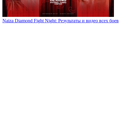
Naiza Diamond Fight Night: Результаты и видео всех боев