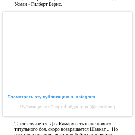
Усман - Гилберт Бернс.
Посмотреть эту публикацию в Instagram
Публикация от Спорт Шрёдингера (@sportilinet)
Такое случается. Для Камару есть шанс нового
титульного боя, скоро возвращается Шавкат ... Но
есть одно правило: если мои бойцы становятся