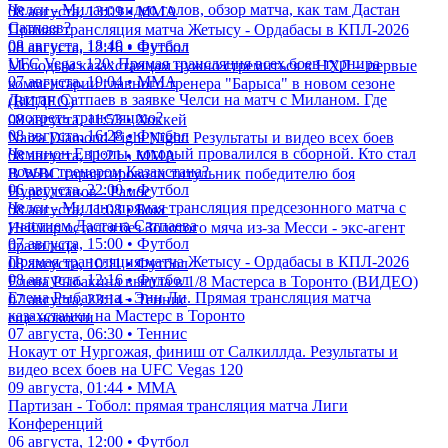
Челси - Милан: видео голов, обзор матча, как там Дастан
08 августа, 13:09 • ММА
Сатпаев?
Прямая трансляция матча Жетысу - Ордабасы в КПЛ-2026
08 августа, 18:49 • Футбол
08 августа, 12:16 • Футбол
UFC Vegas 120: Прямая трансляция всех боев турнира
Молодым казахстанцам нужно стремиться в НХЛ – первые
07 августа, 19:04 • ММА
комментарии главного тренера "Барыса" в новом сезоне
Дастан Сатпаев в заявке Челси на матч с Миланом. Где
(ВИДЕО)
смотреть трансляцию?
08 августа, 11:53 • Хоккей
08 августа, 16:28 • Футбол
Naiza Diamond Fight Night: Результаты и видео всех боев
Чемпион Европы, который провалился в сборной. Кто стал
08 августа, 11:21 • ММА
новым тренером Казахстана?
В WBC гарантировали титульник победителю боя
06 августа, 22:00 • Футбол
Нурсултанов - Рамос
Челси - Милан: прямая трансляция предсезонного матча с
08 августа, 11:08 • Бокс
участием Дастана Сатпаева
Неймар остался без Золотого мяча из-за Месси - экс-агент
07 августа, 15:00 • Футбол
бразильца
Прямая трансляция матча Жетысу - Ордабасы в КПЛ-2026
08 августа, 10:11 • Футбол
08 августа, 12:16 • Футбол
Елена Рыбакина вышла в 1/8 Мастерса в Торонто (ВИДЕО)
Елена Рыбакина - Энн Ли. Прямая трансляция матча
07 августа, 23:14 • Теннис
казахстанки на Мастерс в Торонто
еще новости
07 августа, 06:30 • Теннис
Нокаут от Нургожая, финиш от Салкиллда. Результаты и
видео всех боев на UFC Vegas 120
09 августа, 01:44 • ММА
Партизан - Тобол: прямая трансляция матча Лиги
Конференций
06 августа, 12:00 • Футбол