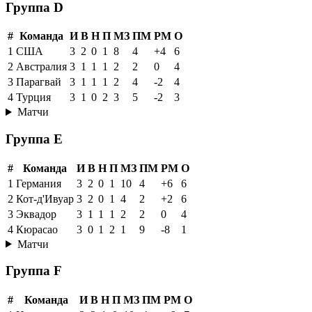
Группа D
#
Команда
И
В
Н
П
МЗ
ПМ
РМ
О
1
США
3
2
0
1
8
4
+4
6
2
Австралия
3
1
1
1
2
2
0
4
3
Парагвай
3
1
1
1
2
4
-2
4
4
Турция
3
1
0
2
3
5
-2
3
Матчи
Группа E
#
Команда
И
В
Н
П
МЗ
ПМ
РМ
О
1
Германия
3
2
0
1
10
4
+6
6
2
Кот-д'Ивуар
3
2
0
1
4
2
+2
6
3
Эквадор
3
1
1
1
2
2
0
4
4
Кюрасао
3
0
1
2
1
9
-8
1
Матчи
Группа F
#
Команда
И
В
Н
П
МЗ
ПМ
РМ
О