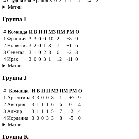
4
Саудовская Аравия
3
0
2
1
1
5
-4
2
Матчи
Группа I
#
Команда
И
В
Н
П
МЗ
ПМ
РМ
О
1
Франция
3
3
0
0
10
2
+8
9
2
Норвегия
3
2
0
1
8
7
+1
6
3
Сенегал
3
1
0
2
8
6
+2
3
4
Ирак
3
0
0
3
1
12
-11
0
Матчи
Группа J
#
Команда
И
В
Н
П
МЗ
ПМ
РМ
О
1
Аргентина
3
3
0
0
8
1
+7
9
2
Австрия
3
1
1
1
6
6
0
4
3
Алжир
3
1
1
1
5
7
-2
4
4
Иордания
3
0
0
3
3
8
-5
0
Матчи
Группа K