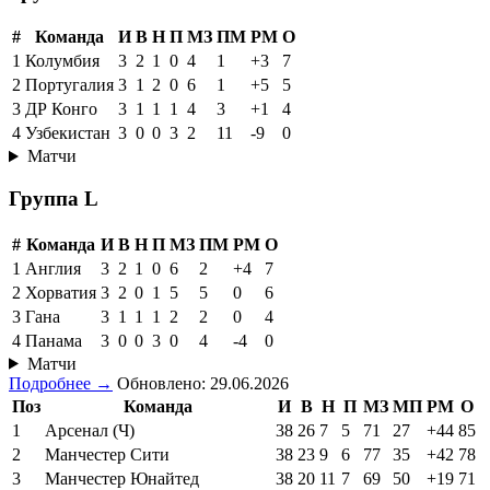
#
Команда
И
В
Н
П
МЗ
ПМ
РМ
О
1
Колумбия
3
2
1
0
4
1
+3
7
2
Португалия
3
1
2
0
6
1
+5
5
3
ДР Конго
3
1
1
1
4
3
+1
4
4
Узбекистан
3
0
0
3
2
11
-9
0
Матчи
Группа L
#
Команда
И
В
Н
П
МЗ
ПМ
РМ
О
1
Англия
3
2
1
0
6
2
+4
7
2
Хорватия
3
2
0
1
5
5
0
6
3
Гана
3
1
1
1
2
2
0
4
4
Панама
3
0
0
3
0
4
-4
0
Матчи
Подробнее →
Обновлено: 29.06.2026
Поз
Команда
И
В
Н
П
МЗ
МП
РМ
О
1
Арсенал (Ч)
38
26
7
5
71
27
+44
85
2
Манчестер Сити
38
23
9
6
77
35
+42
78
3
Манчестер Юнайтед
38
20
11
7
69
50
+19
71