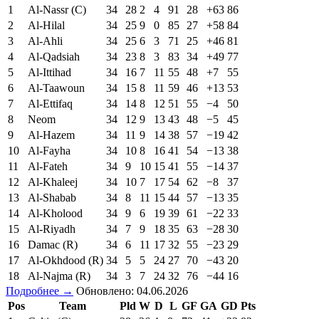
1
Al-Nassr (C)
34
28
2
4
91
28
+63
86
2
Al-Hilal
34
25
9
0
85
27
+58
84
3
Al-Ahli
34
25
6
3
71
25
+46
81
4
Al-Qadsiah
34
23
8
3
83
34
+49
77
5
Al-Ittihad
34
16
7
11
55
48
+7
55
6
Al-Taawoun
34
15
8
11
59
46
+13
53
7
Al-Ettifaq
34
14
8
12
51
55
−4
50
8
Neom
34
12
9
13
43
48
−5
45
9
Al-Hazem
34
11
9
14
38
57
−19
42
10
Al-Fayha
34
10
8
16
41
54
−13
38
11
Al-Fateh
34
9
10
15
41
55
−14
37
12
Al-Khaleej
34
10
7
17
54
62
−8
37
13
Al-Shabab
34
8
11
15
44
57
−13
35
14
Al-Kholood
34
9
6
19
39
61
−22
33
15
Al-Riyadh
34
7
9
18
35
63
−28
30
16
Damac (R)
34
6
11
17
32
55
−23
29
17
Al-Okhdood (R)
34
5
5
24
27
70
−43
20
18
Al-Najma (R)
34
3
7
24
32
76
−44
16
Подробнее →
Обновлено: 04.06.2026
Pos
Team
Pld
W
D
L
GF
GA
GD
Pts