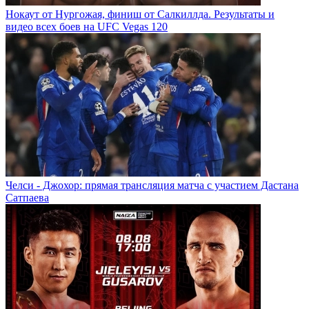
Нокаут от Нургожая, финиш от Салкиллда. Результаты и
видео всех боев на UFC Vegas 120
Челси - Джохор: прямая трансляция матча с участием Дастана
Сатпаева