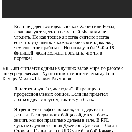
Если не дерешься идеально, как Хабиб или Белал,
люди жалуются, что ты скучный. Фанатам не
угодить. Но как тренер я всегда считаю: всегда
есть что улучшить, в каждом бою мы видим, над
чем еще стоит работать. Но когда у тебя 19-0 и 18
финишей, люди должны признать, что ты в
порядке!
Kill Cliff считается одним из лучших залов мира по работе с
полусредневесами. Хуфт готов к гипотетическому бою
Камару Усман - Шавкат Рахмонов.
Я не тренирую "кучу людей". Я тренирую
профессиональных бойцов. Если им придется
драться друг с другом, так тому и быть.
Я тренирую профессионалов, они дерутся за
деньги. Если два моих бойца сойдутся в бою -
значит, мы все правильно делаем в зале. В PFL
чуть не случился финал Джейсон Джексон - Логан
Сторли в Гран-при, а в UFC уже был бой Камару