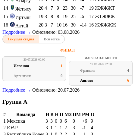
Атырау
14
20
4
7
9
23
30
-7
19
ЖЖЖЖТ
Жетысу
15
19
3
8
8
19
25
-6
17
ЖТЖЖЖ
Иртыш
16
20
3
7
10
16
30
-14
16
ЖЖЖЖЖ
Алтай
Подробнее →
Обновлено: 03.08.2026
Текущая стадия
Вся сетка
ФИНАЛ
МАТЧ ЗА 3-Е МЕСТО
20.07.2026 00:00
19.07.2026 02:00
Испания
1
Франция
4
Аргентина
0
Англия
6
Подробнее →
Обновлено: 20.07.2026
Группа A
#
Команда
И
В
Н
П
МЗ
ПМ
РМ
О
1
Мексика
3
3
0
0
6
0
+6
9
2
ЮАР
3
1
1
1
2
3
-1
4
3
Республика Корея
3
1
0
2
2
3
-1
3