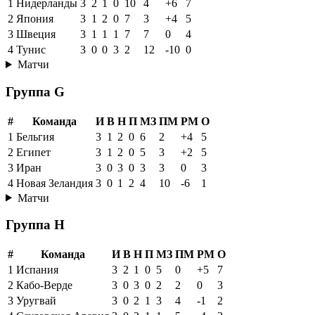
1
Нидерланды
3
2
1
0
10
4
+6
7
2
Япония
3
1
2
0
7
3
+4
5
3
Швеция
3
1
1
1
7
7
0
4
4
Тунис
3
0
0
3
2
12
-10
0
Матчи
Группа G
#
Команда
И
В
Н
П
МЗ
ПМ
РМ
О
1
Бельгия
3
1
2
0
6
2
+4
5
2
Египет
3
1
2
0
5
3
+2
5
3
Иран
3
0
3
0
3
3
0
3
4
Новая Зеландия
3
0
1
2
4
10
-6
1
Матчи
Группа H
#
Команда
И
В
Н
П
МЗ
ПМ
РМ
О
1
Испания
3
2
1
0
5
0
+5
7
2
Кабо-Верде
3
0
3
0
2
2
0
3
3
Уругвай
3
0
2
1
3
4
-1
2