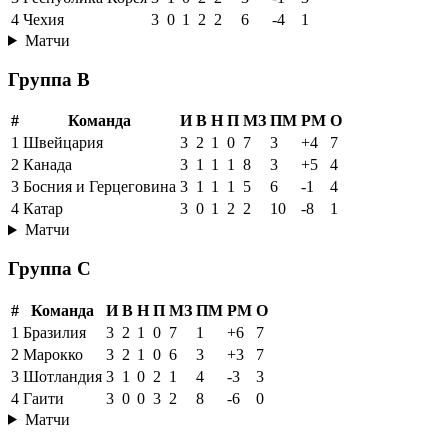
4
Чехия
3
0
1
2
2
6
-4
1
Матчи
Группа B
#
Команда
И
В
Н
П
МЗ
ПМ
РМ
О
1
Швейцария
3
2
1
0
7
3
+4
7
2
Канада
3
1
1
1
8
3
+5
4
3
Босния и Герцеговина
3
1
1
1
5
6
-1
4
4
Катар
3
0
1
2
2
10
-8
1
Матчи
Группа C
#
Команда
И
В
Н
П
МЗ
ПМ
РМ
О
1
Бразилия
3
2
1
0
7
1
+6
7
2
Марокко
3
2
1
0
6
3
+3
7
3
Шотландия
3
1
0
2
1
4
-3
3
4
Гаити
3
0
0
3
2
8
-6
0
Матчи