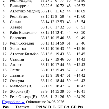
2
Реал Мадрид
38
27
5
6
77
35
+42
86
3
Вильярреал
38
22
6
10
72
46
+26
72
4
Атлетико Мадрид
38
21
6
11
62
44
+18
69
5
Реал Бетис
38
15
15
8
59
48
+11
60
6
Сельта
38
14
12
12
53
48
+5
54
7
Хетафе
38
15
6
17
32
38
−6
51
8
Райо Вальекано
38
12
14
12
41
44
−3
50
9
Валенсия
38
13
10
15
46
55
−9
49
10
Реал Сосьедад
38
11
13
14
59
61
−2
46
11
Эспаньол
38
12
10
16
43
55
−12
46
12
Атлетик Бильбао
38
13
6
19
43
58
−15
45
13
Севилья
38
12
7
19
46
60
−14
43
14
Алавес
38
11
10
17
44
56
−12
43
15
Эльче
38
10
13
15
49
57
−8
43
16
Леванте
38
11
9
18
47
61
−14
42
17
Осасуна
38
11
9
18
44
50
−6
42
18
Мальорка (В)
38
11
9
18
47
57
−10
42
19
Жирона (В)
38
9
14
15
39
55
−16
41
20
Реал Овьедо (В)
38
6
11
21
26
60
−34
29
Подробнее →
Обновлено: 04.06.2026
Pos
Teamvte
Pld
W
D
L
GF
GA
GD
Pts