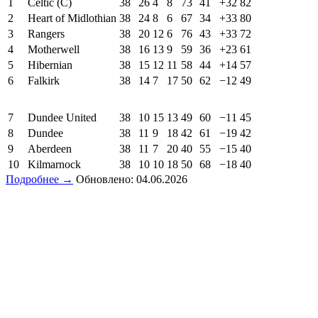
1
Celtic (C)
38
26
4
8
73
41
+32
82
2
Heart of Midlothian
38
24
8
6
67
34
+33
80
3
Rangers
38
20
12
6
76
43
+33
72
4
Motherwell
38
16
13
9
59
36
+23
61
5
Hibernian
38
15
12
11
58
44
+14
57
6
Falkirk
38
14
7
17
50
62
−12
49
7
Dundee United
38
10
15
13
49
60
−11
45
8
Dundee
38
11
9
18
42
61
−19
42
9
Aberdeen
38
11
7
20
40
55
−15
40
10
Kilmarnock
38
10
10
18
50
68
−18
40
Подробнее →
Обновлено: 04.06.2026