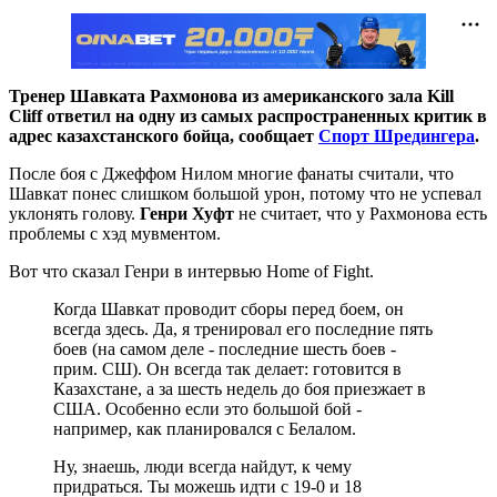
Тренер Шавката Рахмонова из американского зала Kill
Cliff ответил на одну из самых распространенных критик в
адрес казахстанского бойца, сообщает
Спорт Шредингера
.
После боя с Джеффом Нилом многие фанаты считали, что
Шавкат понес слишком большой урон, потому что не успевал
уклонять голову.
Генри Хуфт
не считает, что у Рахмонова есть
проблемы с хэд мувментом.
Вот что сказал Генри в интервью Home of Fight.
Когда Шавкат проводит сборы перед боем, он
всегда здесь. Да, я тренировал его последние пять
боев (на самом деле - последние шесть боев -
прим. СШ). Он всегда так делает: готовится в
Казахстане, а за шесть недель до боя приезжает в
США. Особенно если это большой бой -
например, как планировался с Белалом.
Ну, знаешь, люди всегда найдут, к чему
придраться. Ты можешь идти с 19-0 и 18