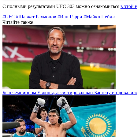
С полными результатами UFC 303 можно ознакомиться
в этой 
#UFC
#Шавкат Рахмонов
#Иан Гэрри
#Майкл Пейдж
Читайте также
Был чемпионом Европы, ассистировал ван Бастену и провалилс