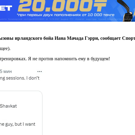
ызовы ирландского бойа Иана Мачада Гэрри, сообщает Спор
щее).
тренировках. Я не против напомнить ему в будущем!