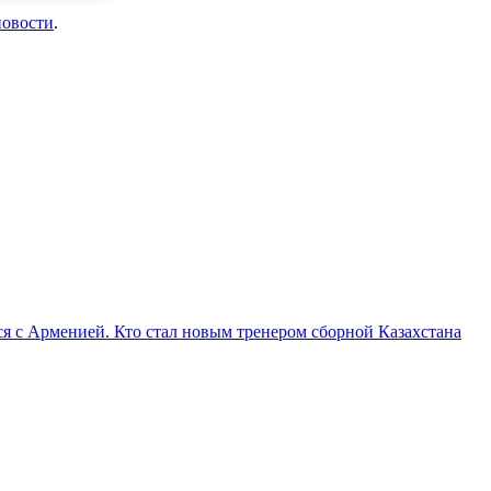
новости
.
я с Арменией. Кто стал новым тренером сборной Казахстана