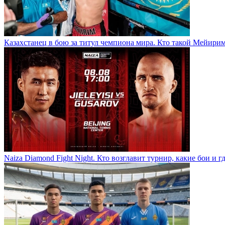
Казахстанец в бою за титул чемпиона мира. Кто такой Мейири
Naiza Diamond Fight Night. Кто возглавит турнир, какие бои и г