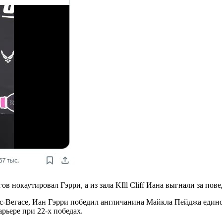
 нокаутировал Гэрри, а из зала KIll Cliff Иана выгнали за пове
-Вегасе, Иан Гэрри победил англичанина Майкла Пейджа единог
рьере при 22-х победах.