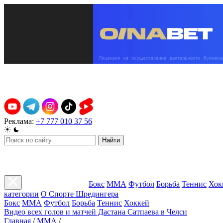
Реклама:
+7 777 010 37 56
Найти
Бокс
ММА
Футбол
Борьба
Теннис
Хок
категории
О Спорте Шредингера
Бокс
ММА
Футбол
Борьба
Теннис
Хоккей
Видео всех голов и матчей Дастана Сатпаева в Челси
Главная
/
ММА
/