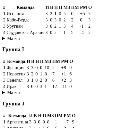
#
Команда
И
В
Н
П
МЗ
ПМ
РМ
О
1
Испания
3
2
1
0
5
0
+5
7
2
Кабо-Верде
3
0
3
0
2
2
0
3
3
Уругвай
3
0
2
1
3
4
-1
2
4
Саудовская Аравия
3
0
2
1
1
5
-4
2
Матчи
Группа I
#
Команда
И
В
Н
П
МЗ
ПМ
РМ
О
1
Франция
3
3
0
0
10
2
+8
9
2
Норвегия
3
2
0
1
8
7
+1
6
3
Сенегал
3
1
0
2
8
6
+2
3
4
Ирак
3
0
0
3
1
12
-11
0
Матчи
Группа J
#
Команда
И
В
Н
П
МЗ
ПМ
РМ
О
1
Аргентина
3
3
0
0
8
1
+7
9