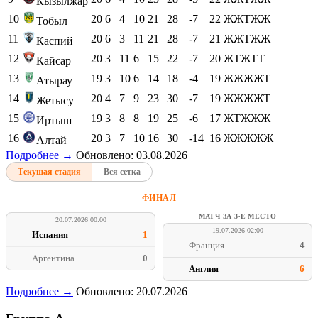
Кызылжар
10
20
6
4
10
21
28
-7
22
ЖЖТЖЖ
Тобыл
11
20
6
3
11
21
28
-7
21
ЖЖТЖЖ
Каспий
12
20
3
11
6
15
22
-7
20
ЖТЖТТ
Кайсар
13
19
3
10
6
14
18
-4
19
ЖЖЖЖТ
Атырау
14
20
4
7
9
23
30
-7
19
ЖЖЖЖТ
Жетысу
15
19
3
8
8
19
25
-6
17
ЖТЖЖЖ
Иртыш
16
20
3
7
10
16
30
-14
16
ЖЖЖЖЖ
Алтай
Подробнее →
Обновлено: 03.08.2026
Текущая стадия
Вся сетка
ФИНАЛ
МАТЧ ЗА 3-Е МЕСТО
20.07.2026 00:00
19.07.2026 02:00
Испания
1
Франция
4
Аргентина
0
Англия
6
Подробнее →
Обновлено: 20.07.2026