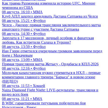
Как травма Рахмонова изменила историю UFC. Мнение
чемпиона из США
08 августа, 16:10 • ММА
Клуб АПЛ захотел арендовать Дастана Сатпаева из Челси
08 августа, 15:21 • Футбол
Челси - Джохор: прямая трансляция заключительного матча
азиатского турне с участием Дастана Сатпаева
08 августа, 14:30 • Футбол
Зарплата в 17 миллионов, личный особняк и фанатская
любовь. Как встретили Салаха в Турции?
08 августа, 13:59 • Футбол
Иан Гэрри отметился очередным громким заявлением перед
боем с Махачевым
08 августа, 13:09 • ММА
Прямая трансляция матча Жетысу - Ордабасы в КПЛ-2026
08 августа, 12:16 • Футбол
Молодым казахстанцам нужно стремиться в НХЛ – первые
комментарии главного тренера "Барыса" в новом сезоне
(ВИДЕО)
08 августа, 11:53 • Хоккей
Naiza Diamond Fight Night: LIVE-результаты, трансляция и
видео всех боев
08 августа, 11:21 • ММА
В WBC гарантировали титульник победителю боя
Нурсултанов - Рамос