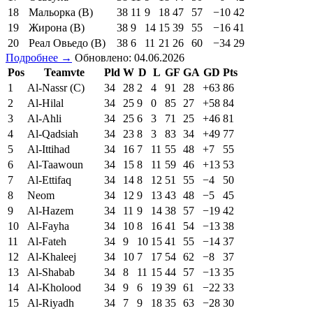
18
Мальорка (В)
38
11
9
18
47
57
−10
42
19
Жирона (В)
38
9
14
15
39
55
−16
41
20
Реал Овьедо (В)
38
6
11
21
26
60
−34
29
Подробнее →
Обновлено: 04.06.2026
Pos
Teamvte
Pld
W
D
L
GF
GA
GD
Pts
1
Al-Nassr (C)
34
28
2
4
91
28
+63
86
2
Al-Hilal
34
25
9
0
85
27
+58
84
3
Al-Ahli
34
25
6
3
71
25
+46
81
4
Al-Qadsiah
34
23
8
3
83
34
+49
77
5
Al-Ittihad
34
16
7
11
55
48
+7
55
6
Al-Taawoun
34
15
8
11
59
46
+13
53
7
Al-Ettifaq
34
14
8
12
51
55
−4
50
8
Neom
34
12
9
13
43
48
−5
45
9
Al-Hazem
34
11
9
14
38
57
−19
42
10
Al-Fayha
34
10
8
16
41
54
−13
38
11
Al-Fateh
34
9
10
15
41
55
−14
37
12
Al-Khaleej
34
10
7
17
54
62
−8
37
13
Al-Shabab
34
8
11
15
44
57
−13
35
14
Al-Kholood
34
9
6
19
39
61
−22
33
15
Al-Riyadh
34
7
9
18
35
63
−28
30