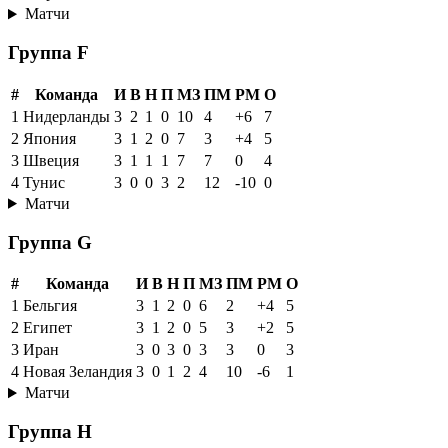
Матчи
Группа F
#
Команда
И
В
Н
П
МЗ
ПМ
РМ
О
1
Нидерланды
3
2
1
0
10
4
+6
7
2
Япония
3
1
2
0
7
3
+4
5
3
Швеция
3
1
1
1
7
7
0
4
4
Тунис
3
0
0
3
2
12
-10
0
Матчи
Группа G
#
Команда
И
В
Н
П
МЗ
ПМ
РМ
О
1
Бельгия
3
1
2
0
6
2
+4
5
2
Египет
3
1
2
0
5
3
+2
5
3
Иран
3
0
3
0
3
3
0
3
4
Новая Зеландия
3
0
1
2
4
10
-6
1
Матчи
Группа H