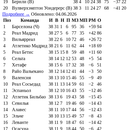
19
Бернли (В)
38
4
10
24
38
75
−37
22
20
Вулверхэмптон Уондерерс (В)
38
3
11
24
27
68
−41
20
Подробнее →
Обновлено: 04.06.2026
Поз
Команда
И
В
Н
П
МЗ
МП
РМ
О
1
Барселона (Ч)
38
31
1
6
95
36
+59
94
2
Реал Мадрид
38
27
5
6
77
35
+42
86
3
Вильярреал
38
22
6
10
72
46
+26
72
4
Атлетико Мадрид
38
21
6
11
62
44
+18
69
5
Реал Бетис
38
15
15
8
59
48
+11
60
6
Сельта
38
14
12
12
53
48
+5
54
7
Хетафе
38
15
6
17
32
38
−6
51
8
Райо Вальекано
38
12
14
12
41
44
−3
50
9
Валенсия
38
13
10
15
46
55
−9
49
10
Реал Сосьедад
38
11
13
14
59
61
−2
46
11
Эспаньол
38
12
10
16
43
55
−12
46
12
Атлетик Бильбао
38
13
6
19
43
58
−15
45
13
Севилья
38
12
7
19
46
60
−14
43
14
Алавес
38
11
10
17
44
56
−12
43
15
Эльче
38
10
13
15
49
57
−8
43
16
Леванте
38
11
9
18
47
61
−14
42
17
Осасуна
38
11
9
18
44
50
−6
42