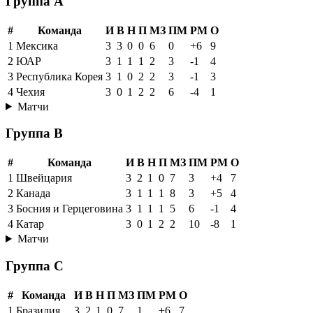
Группа A
#
Команда
И
В
Н
П
МЗ
ПМ
РМ
О
1
Мексика
3
3
0
0
6
0
+6
9
2
ЮАР
3
1
1
1
2
3
-1
4
3
Республика Корея
3
1
0
2
2
3
-1
3
4
Чехия
3
0
1
2
2
6
-4
1
Матчи
Группа B
#
Команда
И
В
Н
П
МЗ
ПМ
РМ
О
1
Швейцария
3
2
1
0
7
3
+4
7
2
Канада
3
1
1
1
8
3
+5
4
3
Босния и Герцеговина
3
1
1
1
5
6
-1
4
4
Катар
3
0
1
2
2
10
-8
1
Матчи
Группа C
#
Команда
И
В
Н
П
МЗ
ПМ
РМ
О
1
Бразилия
3
2
1
0
7
1
+6
7