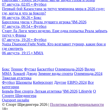
07 августа, 02:05 • Футбол
Первый бой Казахстана за титул чемпиона мира в 2026 году:
где, когда и что за боксер?
06 августа, 06:26 • Бокс
Барселона увела у Реала лучшего игрока ЧМ-2026
07 августа, 09:54 • Футбол
Старт Ла Лиги через неделю. Еще одна попытка Реала забрать
титул у Флика
07 августа, 19:20 • Футбол
Naiza Diamond Fight Night. Кто возглавит турнир, какие бои и
где смотреть
06 августа, 19:15 • ММА
Бокс
Теннис
Футзал
Баскетбол
Олимпиада-2026
Видео
ММА
Хоккей
Дзюдо
Зимние виды спорта
Олимпиада-2024
Тяжелая атлетика
Футбол
Шахматы
Киберспорт
Другие
ЕВРО-2024
Все
категории
Борьба
Вне спорта
Легкая атлетика
ЧМ-2026
Lifestyle
О
Спорте Шредингера
Qazsport онлайн
© Cпорт Шредингера 2026
|
Политика конфиденциальности
18+