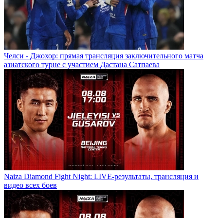
Челси - Джохор: прямая трансляция заключительного матча
азиатского турне с участием Дастана Сатпаева
Naiza Diamond Fight Night: LIVE-результаты, трансляция и
видео всех боев