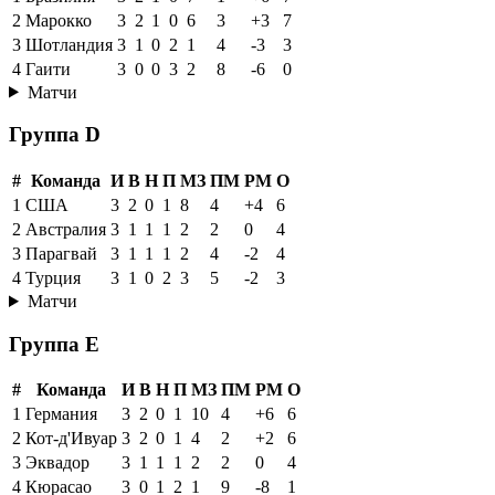
2
Марокко
3
2
1
0
6
3
+3
7
3
Шотландия
3
1
0
2
1
4
-3
3
4
Гаити
3
0
0
3
2
8
-6
0
Матчи
Группа D
#
Команда
И
В
Н
П
МЗ
ПМ
РМ
О
1
США
3
2
0
1
8
4
+4
6
2
Австралия
3
1
1
1
2
2
0
4
3
Парагвай
3
1
1
1
2
4
-2
4
4
Турция
3
1
0
2
3
5
-2
3
Матчи
Группа E
#
Команда
И
В
Н
П
МЗ
ПМ
РМ
О
1
Германия
3
2
0
1
10
4
+6
6
2
Кот-д'Ивуар
3
2
0
1
4
2
+2
6
3
Эквадор
3
1
1
1
2
2
0
4
4
Кюрасао
3
0
1
2
1
9
-8
1