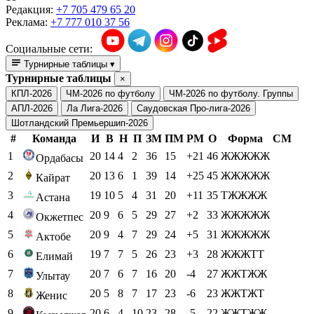
Редакция:
+7 705 479 65 20
Реклама:
+7 777 010 37 56
Социальные сети:
Турнирные таблицы
▾
Турнирные таблицы
×
КПЛ-2026
ЧМ-2026 по футболу
ЧМ-2026 по футболу. Группы
АПЛ-2026
Ла Лига-2026
Саудовская Про-лига-2026
Шотландский Премьершип-2026
#
Команда
И
В
Н
П
ЗМ
ПМ
РМ
О
Форма
СМ
1
20
14
4
2
36
15
+21
46
ЖЖЖЖЖ
Ордабасы
2
20
13
6
1
39
14
+25
45
ЖЖЖЖЖ
Кайрат
3
19
10
5
4
31
20
+11
35
ТЖЖЖЖ
Астана
4
20
9
6
5
29
27
+2
33
ЖЖЖЖЖ
Окжетпес
5
20
9
4
7
29
24
+5
31
ЖЖЖЖЖ
Актобе
6
19
7
7
5
26
23
+3
28
ЖЖЖТТ
Елимай
7
20
7
6
7
16
20
-4
27
ЖЖТЖЖ
Улытау
8
20
5
8
7
17
23
-6
23
ЖЖТЖТ
Женис
9
20
6
4
10
23
28
-5
22
ЖЖТЖЖ