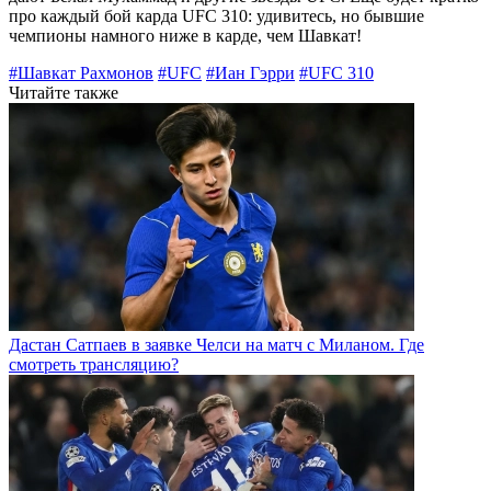
про каждый бой карда UFC 310: удивитесь, но бывшие
чемпионы намного ниже в карде, чем Шавкат!
#Шавкат Рахмонов
#UFC
#Иан Гэрри
#UFC 310
Читайте также
Дастан Сатпаев в заявке Челси на матч с Миланом. Где
смотреть трансляцию?