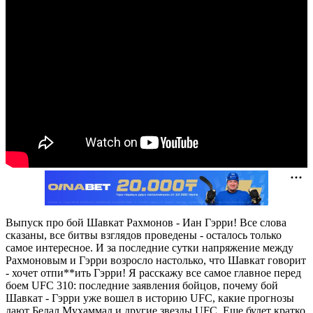
Выпуск про бой Шавкат Рахмонов - Иан Гэрри! Все слова
сказаны, все битвы взглядов проведены - осталось только
самое интересное. И за последние сутки напряжение между
Рахмоновым и Гэрри возросло настолько, что Шавкат говорит
- хочет отпи**ить Гэрри! Я расскажу все самое главное перед
боем UFC 310: последние заявления бойцов, почему бой
Шавкат - Гэрри уже вошел в историю UFC, какие прогнозы
дают Белал Мухаммад и другие звезды UFC. Еще будет кратко