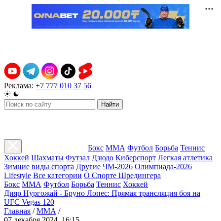
Реклама:
+7 777 010 37 56
Найти
Бокс
ММА
Футбол
Борьба
Теннис
Хоккей
Шахматы
Футзал
Дзюдо
Киберспорт
Легкая атлетика
Зимние виды спорта
Другие
ЧМ-2026
Олимпиада-2026
Lifestyle
Все категории
О Спорте Шредингера
Бокс
ММА
Футбол
Борьба
Теннис
Хоккей
Дияр Нургожай - Бруно Лопес: Прямая трансляция боя на
UFC Vegas 120
Главная
/
ММА
/
07 декабря 2024, 16:15