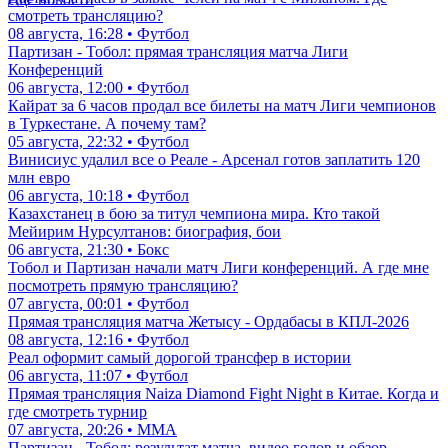
смотреть трансляцию?
08 августа, 16:28 • Футбол
Партизан - Тобол: прямая трансляция матча Лиги
Конференций
06 августа, 12:00 • Футбол
Кайрат за 6 часов продал все билеты на матч Лиги чемпионов
в Туркестане. А почему там?
05 августа, 22:32 • Футбол
Винисиус удалил все о Реале - Арсенал готов заплатить 120
млн евро
06 августа, 10:18 • Футбол
Казахстанец в бою за титул чемпиона мира. Кто такой
Мейирим Нурсултанов: биография, бои
06 августа, 21:30 • Бокс
Тобол и Партизан начали матч Лиги конференций. А где мне
посмотреть прямую трансляцию?
07 августа, 00:01 • Футбол
Прямая трансляция матча Жетысу - Ордабасы в КПЛ-2026
08 августа, 12:16 • Футбол
Реал оформит самый дорогой трансфер в истории
06 августа, 11:07 • Футбол
Прямая трансляция Naiza Diamond Fight Night в Китае. Когда и
где смотреть турнир
07 августа, 20:26 • ММА
Партизан - Тобол: результат матча, видео голов и обзор