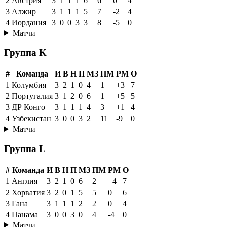
2
Австрия
3
1
1
1
6
6
0
4
3
Алжир
3
1
1
1
5
7
-2
4
4
Иордания
3
0
0
3
3
8
-5
0
Матчи
Группа K
#
Команда
И
В
Н
П
МЗ
ПМ
РМ
О
1
Колумбия
3
2
1
0
4
1
+3
7
2
Португалия
3
1
2
0
6
1
+5
5
3
ДР Конго
3
1
1
1
4
3
+1
4
4
Узбекистан
3
0
0
3
2
11
-9
0
Матчи
Группа L
#
Команда
И
В
Н
П
МЗ
ПМ
РМ
О
1
Англия
3
2
1
0
6
2
+4
7
2
Хорватия
3
2
0
1
5
5
0
6
3
Гана
3
1
1
1
2
2
0
4
4
Панама
3
0
0
3
0
4
-4
0
Матчи