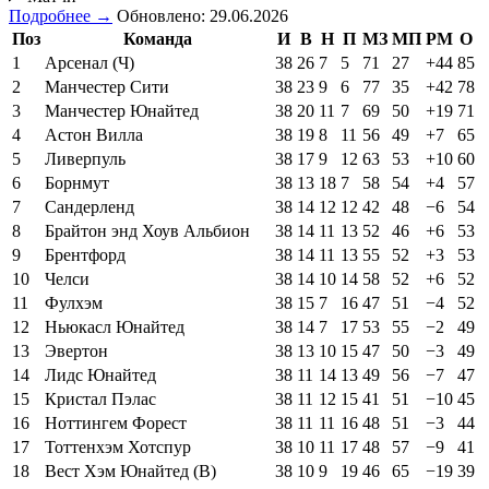
Подробнее →
Обновлено: 29.06.2026
Поз
Команда
И
В
Н
П
МЗ
МП
РМ
О
1
Арсенал (Ч)
38
26
7
5
71
27
+44
85
2
Манчестер Сити
38
23
9
6
77
35
+42
78
3
Манчестер Юнайтед
38
20
11
7
69
50
+19
71
4
Астон Вилла
38
19
8
11
56
49
+7
65
5
Ливерпуль
38
17
9
12
63
53
+10
60
6
Борнмут
38
13
18
7
58
54
+4
57
7
Сандерленд
38
14
12
12
42
48
−6
54
8
Брайтон энд Хоув Альбион
38
14
11
13
52
46
+6
53
9
Брентфорд
38
14
11
13
55
52
+3
53
10
Челси
38
14
10
14
58
52
+6
52
11
Фулхэм
38
15
7
16
47
51
−4
52
12
Ньюкасл Юнайтед
38
14
7
17
53
55
−2
49
13
Эвертон
38
13
10
15
47
50
−3
49
14
Лидс Юнайтед
38
11
14
13
49
56
−7
47
15
Кристал Пэлас
38
11
12
15
41
51
−10
45
16
Ноттингем Форест
38
11
11
16
48
51
−3
44
17
Тоттенхэм Хотспур
38
10
11
17
48
57
−9
41
18
Вест Хэм Юнайтед (В)
38
10
9
19
46
65
−19
39