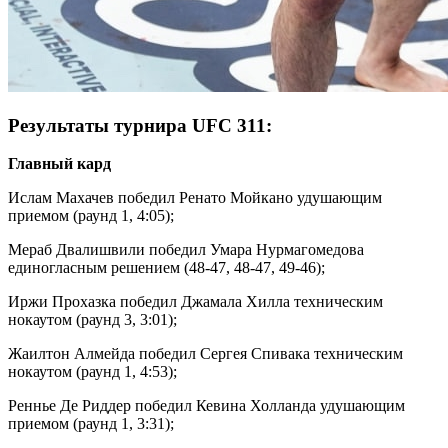
Результаты турнира UFC 311:
Главный кард
Ислам Махачев победил Ренато Мойкано удушающим
приемом (раунд 1, 4:05);
Мераб Двалишвили победил Умара Нурмагомедова
единогласным решением (48-47, 48-47, 49-46);
Иржи Прохазка победил Джамала Хилла техническим
нокаутом (раунд 3, 3:01);
Жаилтон Алмейда победил Сергея Спивака техническим
нокаутом (раунд 1, 4:53);
Реннье Де Риддер победил Кевина Холланда удушающим
приемом (раунд 1, 3:31);