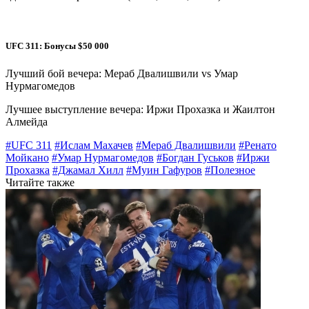
UFC 311: Бонусы $50 000
Лучший бой вечера: Мераб Двалишвили vs Умар
Нурмагомедов
Лучшее выступление вечера: Иржи Прохазка и Жаилтон
Алмейда
#UFC 311
#Ислам Махачев
#Мераб Двалишвили
#Ренато
Мойкано
#Умар Нурмагомедов
#Богдан Гуськов
#Иржи
Прохазка
#Джамал Хилл
#Муин Гафуров
#Полезное
Читайте также