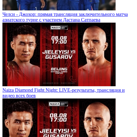
Челси - Джохор: прямая трансляция заключительного матча
азиатского турне с участием Дастана Сатпаева
Naiza Diamond Fight Night: LIVE-результаты, трансляция и
видео всех боев