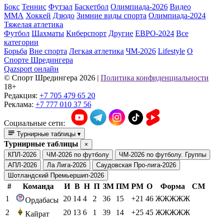
Бокс
Теннис
Футзал
Баскетбол
Олимпиада-2026
Видео
ММА
Хоккей
Дзюдо
Зимние виды спорта
Олимпиада-2024
Тяжелая атлетика
Футбол
Шахматы
Киберспорт
Другие
ЕВРО-2024
Все
категории
Борьба
Вне спорта
Легкая атлетика
ЧМ-2026
Lifestyle
О
Спорте Шредингера
Qazsport онлайн
© Cпорт Шредингера 2026
|
Политика конфиденциальности
18+
Редакция:
+7 705 479 65 20
Реклама:
+7 777 010 37 56
Социальные сети:
Турнирные таблицы
▾
Турнирные таблицы
×
КПЛ-2026
ЧМ-2026 по футболу
ЧМ-2026 по футболу. Группы
АПЛ-2026
Ла Лига-2026
Саудовская Про-лига-2026
Шотландский Премьершип-2026
#
Команда
И
В
Н
П
ЗМ
ПМ
РМ
О
Форма
СМ
1
20
14
4
2
36
15
+21
46
ЖЖЖЖЖ
Ордабасы
2
20
13
6
1
39
14
+25
45
ЖЖЖЖЖ
Кайрат