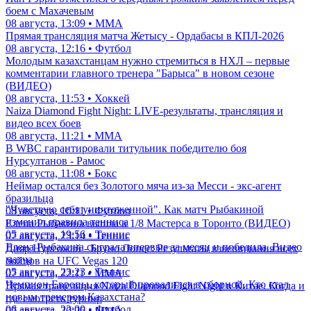
боем с Махачевым
08 августа, 13:09 • ММА
Прямая трансляция матча Жетысу - Ордабасы в КПЛ-2026
08 августа, 12:16 • Футбол
Молодым казахстанцам нужно стремиться в НХЛ – первые
комментарии главного тренера "Барыса" в новом сезоне
(ВИДЕО)
08 августа, 11:53 • Хоккей
Naiza Diamond Fight Night: LIVE-результаты, трансляция и
видео всех боев
08 августа, 11:21 • ММА
В WBC гарантировали титульник победителю боя
Нурсултанов - Рамос
08 августа, 11:08 • Бокс
Неймар остался без Золотого мяча из-за Месси - экс-агент
бразильца
"Чувствую себя уничтоженной". Как матч Рыбакиной
08 августа, 10:11 • Футбол
изменил правила тенниса
Елена Рыбакина вышла в 1/8 Мастерса в Торонто (ВИДЕО)
05 августа, 19:56 • Теннис
07 августа, 23:14 • Теннис
Елена Рыбакина сыграла впервые за месяц и победила. Видео
Дияр Нургожай - Бруно Лопес: Результаты взвешивания всех
матча
бойцов на UFC Vegas 120
05 августа, 23:23 • Теннис
07 августа, 22:11 • ММА
Чемпион Европы, который провалился в сборной. Кто стал
Прямая трансляция Naiza Diamond Fight Night в Китае. Когда и
новым тренером Казахстана?
где смотреть турнир
06 августа, 22:00 • Футбол
07 августа, 20:26 • ММА