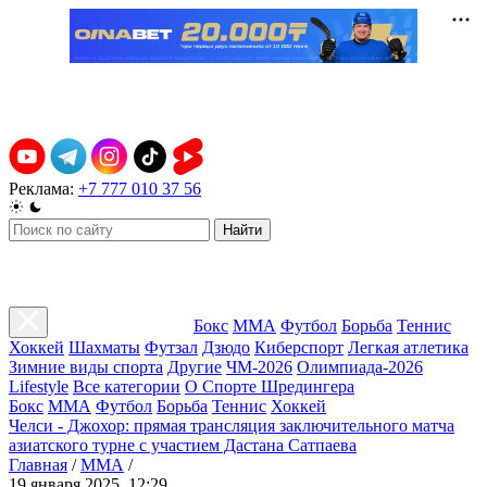
Реклама:
+7 777 010 37 56
Найти
Бокс
ММА
Футбол
Борьба
Теннис
Хоккей
Шахматы
Футзал
Дзюдо
Киберспорт
Легкая атлетика
Зимние виды спорта
Другие
ЧМ-2026
Олимпиада-2026
Lifestyle
Все категории
О Спорте Шредингера
Бокс
ММА
Футбол
Борьба
Теннис
Хоккей
Челси - Джохор: прямая трансляция заключительного матча
азиатского турне с участием Дастана Сатпаева
Главная
/
ММА
/
19 января 2025, 12:29