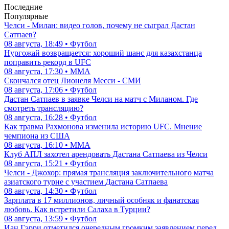
Последние
Популярные
Челси - Милан: видео голов, почему не сыграл Дастан
Сатпаев?
08 августа, 18:49 • Футбол
Нургожай возвращается: хороший шанс для казахстанца
поправить рекорд в UFC
08 августа, 17:30 • ММА
Скончался отец Лионеля Месси - СМИ
08 августа, 17:06 • Футбол
Дастан Сатпаев в заявке Челси на матч с Миланом. Где
смотреть трансляцию?
08 августа, 16:28 • Футбол
Как травма Рахмонова изменила историю UFC. Мнение
чемпиона из США
08 августа, 16:10 • ММА
Клуб АПЛ захотел арендовать Дастана Сатпаева из Челси
08 августа, 15:21 • Футбол
Челси - Джохор: прямая трансляция заключительного матча
азиатского турне с участием Дастана Сатпаева
08 августа, 14:30 • Футбол
Зарплата в 17 миллионов, личный особняк и фанатская
любовь. Как встретили Салаха в Турции?
08 августа, 13:59 • Футбол
Иан Гэрри отметился очередным громким заявлением перед