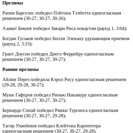
Прелимы
Раони Барселос победил Пэйтона Тэлботта единогласным
решением (30-27, 30-27, 30-26);
Азамат Бекоев победил Закари Риса нокаутом (раунд 1, 3:04);
Богдан Гуськов победил Билли Элекану удушающим приемом
(раунд 2, 3:33);
Грант Доусон победил Диего Феррейру единогласным
решением (30-27, 30-27, 30-27);
Ранние прелимы
Айлин Перез победила Кэрол Росу единогласным решением
(29-28, 29-28, 30-27);
Муин Гафуров победил Ринью Накамуру единогласным
решением (30-27, 30-27, 30-27);
Бернардо Сопай победил Рикки Турсиоса единогласным
решением (30-27, 30-27, 29-28);
Тагир Уланбеков победил Клейтона Карпентера
единогласным решением (30-27, 30-27, 29-28).