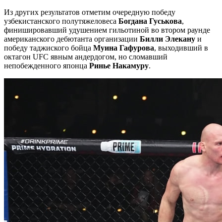
Из других результатов отметим
очередную победу
узбекистанского полутяжеловеса
Богдана Гуськова
,
финишировавший удушением гильотиной во втором раунде
американского дебютанта организации
Билли Элекану
и
победу таджиского бойца
Муина Гафурова
, выходивший в
октагон UFC явным андердогом, но сломавший
непобежденного японца
Ринье Накамуру
.