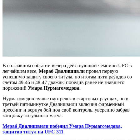
В со-главном событии вечера действующий чемпион UFC в
легчайшем весе,
Мераб Двалишивли
провел первую
успешную защиту своего титула, по итогам пяти раундов со
счетом 49-46 и 48-47 дважды победив ранее не знавшего
поражений
Умара Нурмагомедова
.
Нурмагомедов лучше смотрелся в стартовых раундах, но в
третьей пятиминутке Двалишвили включил фирменный
прессинг и вернул бой под свой контроль, уверенно забрав
концовку титульного матча.
Мераб Двалишвили победил Умара Нурмагомедова,
защитив титул на UFC 311