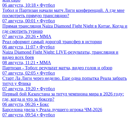
06 августа, 10:18 • Футбол
Тобол и Партизан начали матч Лиги конференций. А где мне
посмотреть прямую трансляцию?
07 августа, 00:01 • Футбол
Прямая трансляция Naiza Diamond Fight Night в Китае. Когда и
где смотреть турнир
07 августа, 20:26 • ММА
Реал оформит самый дорогой трансфер в истории
06 августа, 11:07 • Футбол
Naiza Diamond Fight Night: LIVE-результаты, трансляция и
видео всех боев
08 августа, 11:21 • ММА
Партизан - Тобол: результат матча, видео голов и обзор
07 августа, 02:05 • Футбол
Старт Ла Лиги через неделю. Еще одна попытка Реала забрать
титул у Флика
07 августа, 19:20 • Футбол
Первый бой Казахстана за титул чемпиона мира в 2026 году:
где, когда и что за боксер?
06 августа, 06:26 • Бокс
Барселона увела у Реала лучшего игрока ЧМ-2026
07 августа, 09:54 • Футбол