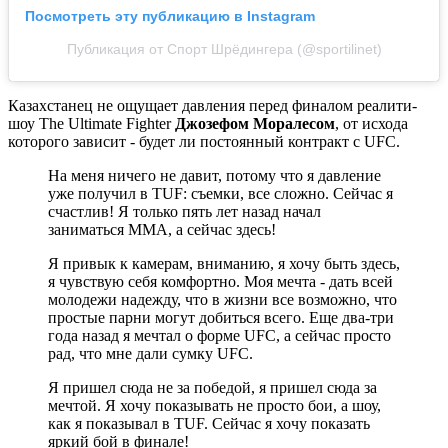
Посмотреть эту публикацию в Instagram
Публикация от Спорт Шрёдингера (@sportilinet)
Казахстанец не ощущает давления перед финалом реалити-
шоу The Ultimate Fighter
Джозефом Моралесом
, от исхода
которого зависит - будет ли постоянный контракт с UFC.
На меня ничего не давит, потому что я давление
уже получил в TUF: съемки, все сложно. Сейчас я
счастлив! Я только пять лет назад начал
заниматься ММА, а сейчас здесь!
Я привык к камерам, вниманию, я хочу быть здесь,
я чувствую себя комфортно. Моя мечта - дать всей
молодежи надежду, что в жизни все возможно, что
простые парни могут добиться всего. Еще два-три
года назад я мечтал о форме UFC, а сейчас просто
рад, что мне дали сумку UFC.
Я пришел сюда не за победой, я пришел сюда за
мечтой. Я хочу показывать не просто бои, а шоу,
как я показывал в TUF. Сейчас я хочу показать
яркий бой в финале!