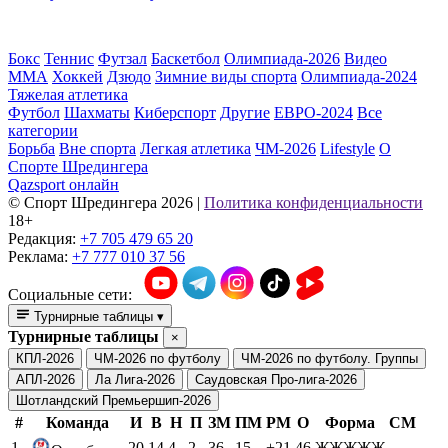
Бокс
Теннис
Футзал
Баскетбол
Олимпиада-2026
Видео
ММА
Хоккей
Дзюдо
Зимние виды спорта
Олимпиада-2024
Тяжелая атлетика
Футбол
Шахматы
Киберспорт
Другие
ЕВРО-2024
Все
категории
Борьба
Вне спорта
Легкая атлетика
ЧМ-2026
Lifestyle
О
Спорте Шредингера
Qazsport онлайн
© Cпорт Шредингера 2026
|
Политика конфиденциальности
18+
Редакция:
+7 705 479 65 20
Реклама:
+7 777 010 37 56
Социальные сети:
Турнирные таблицы
▾
Турнирные таблицы
×
КПЛ-2026
ЧМ-2026 по футболу
ЧМ-2026 по футболу. Группы
АПЛ-2026
Ла Лига-2026
Саудовская Про-лига-2026
Шотландский Премьершип-2026
#
Команда
И
В
Н
П
ЗМ
ПМ
РМ
О
Форма
СМ
1
20
14
4
2
36
15
+21
46
ЖЖЖЖЖ