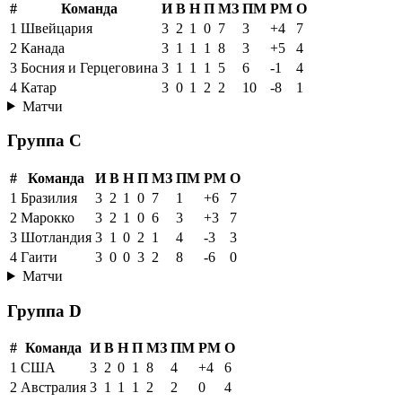
#
Команда
И
В
Н
П
МЗ
ПМ
РМ
О
1
Швейцария
3
2
1
0
7
3
+4
7
2
Канада
3
1
1
1
8
3
+5
4
3
Босния и Герцеговина
3
1
1
1
5
6
-1
4
4
Катар
3
0
1
2
2
10
-8
1
Матчи
Группа C
#
Команда
И
В
Н
П
МЗ
ПМ
РМ
О
1
Бразилия
3
2
1
0
7
1
+6
7
2
Марокко
3
2
1
0
6
3
+3
7
3
Шотландия
3
1
0
2
1
4
-3
3
4
Гаити
3
0
0
3
2
8
-6
0
Матчи
Группа D
#
Команда
И
В
Н
П
МЗ
ПМ
РМ
О
1
США
3
2
0
1
8
4
+4
6
2
Австралия
3
1
1
1
2
2
0
4