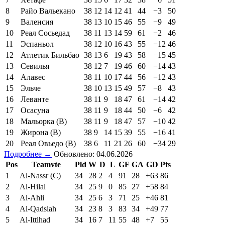
8
Райо Вальекано
38
12
14
12
41
44
−3
50
9
Валенсия
38
13
10
15
46
55
−9
49
10
Реал Сосьедад
38
11
13
14
59
61
−2
46
11
Эспаньол
38
12
10
16
43
55
−12
46
12
Атлетик Бильбао
38
13
6
19
43
58
−15
45
13
Севилья
38
12
7
19
46
60
−14
43
14
Алавес
38
11
10
17
44
56
−12
43
15
Эльче
38
10
13
15
49
57
−8
43
16
Леванте
38
11
9
18
47
61
−14
42
17
Осасуна
38
11
9
18
44
50
−6
42
18
Мальорка (В)
38
11
9
18
47
57
−10
42
19
Жирона (В)
38
9
14
15
39
55
−16
41
20
Реал Овьедо (В)
38
6
11
21
26
60
−34
29
Подробнее →
Обновлено: 04.06.2026
Pos
Teamvte
Pld
W
D
L
GF
GA
GD
Pts
1
Al-Nassr (C)
34
28
2
4
91
28
+63
86
2
Al-Hilal
34
25
9
0
85
27
+58
84
3
Al-Ahli
34
25
6
3
71
25
+46
81
4
Al-Qadsiah
34
23
8
3
83
34
+49
77
5
Al-Ittihad
34
16
7
11
55
48
+7
55