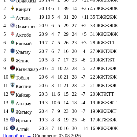
Ордабасы
2
20
13
6
1
39
14
+25
45
ЖЖЖЖЖ
Кайрат
3
19
10
5
4
31
20
+11
35
ТЖЖЖЖ
Астана
4
20
9
6
5
29
27
+2
33
ЖЖЖЖЖ
Окжетпес
5
20
9
4
7
29
24
+5
31
ЖЖЖЖЖ
Актобе
6
19
7
7
5
26
23
+3
28
ЖЖЖТТ
Елимай
7
20
7
6
7
16
20
-4
27
ЖЖТЖЖ
Улытау
8
20
5
8
7
17
23
-6
23
ЖЖТЖТ
Женис
9
20
6
4
10
23
28
-5
22
ЖЖТЖЖ
Кызылжар
10
20
6
4
10
21
28
-7
22
ЖЖТЖЖ
Тобыл
11
20
6
3
11
21
28
-7
21
ЖЖТЖЖ
Каспий
12
20
3
11
6
15
22
-7
20
ЖТЖТТ
Кайсар
13
19
3
10
6
14
18
-4
19
ЖЖЖЖТ
Атырау
14
20
4
7
9
23
30
-7
19
ЖЖЖЖТ
Жетысу
15
19
3
8
8
19
25
-6
17
ЖТЖЖЖ
Иртыш
16
20
3
7
10
16
30
-14
16
ЖЖЖЖЖ
Алтай
Подробнее →
Обновлено: 03.08.2026