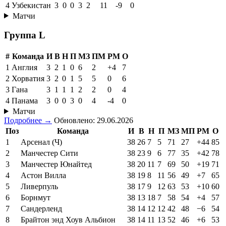
4
Узбекистан
3
0
0
3
2
11
-9
0
Матчи
Группа L
#
Команда
И
В
Н
П
МЗ
ПМ
РМ
О
1
Англия
3
2
1
0
6
2
+4
7
2
Хорватия
3
2
0
1
5
5
0
6
3
Гана
3
1
1
1
2
2
0
4
4
Панама
3
0
0
3
0
4
-4
0
Матчи
Подробнее →
Обновлено: 29.06.2026
Поз
Команда
И
В
Н
П
МЗ
МП
РМ
О
1
Арсенал (Ч)
38
26
7
5
71
27
+44
85
2
Манчестер Сити
38
23
9
6
77
35
+42
78
3
Манчестер Юнайтед
38
20
11
7
69
50
+19
71
4
Астон Вилла
38
19
8
11
56
49
+7
65
5
Ливерпуль
38
17
9
12
63
53
+10
60
6
Борнмут
38
13
18
7
58
54
+4
57
7
Сандерленд
38
14
12
12
42
48
−6
54
8
Брайтон энд Хоув Альбион
38
14
11
13
52
46
+6
53