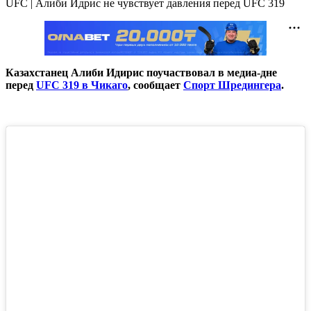
UFC | Алиби Идрис не чувствует давления перед UFC 319
Казахстанец Алиби Идирис поучаствовал в медиа-дне
перед
UFC 319 в Чикаго
, сообщает
Спорт Шредингера
.