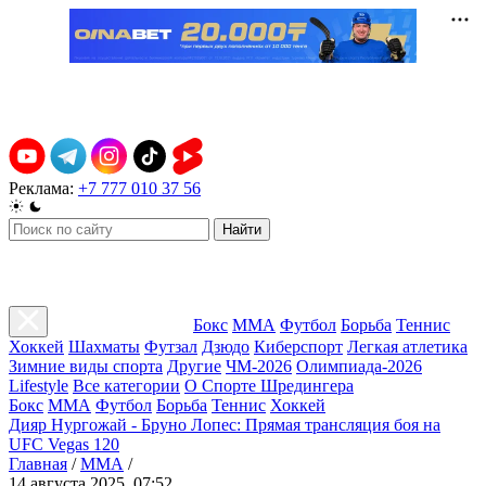
Реклама:
+7 777 010 37 56
Найти
Бокс
ММА
Футбол
Борьба
Теннис
Хоккей
Шахматы
Футзал
Дзюдо
Киберспорт
Легкая атлетика
Зимние виды спорта
Другие
ЧМ-2026
Олимпиада-2026
Lifestyle
Все категории
О Спорте Шредингера
Бокс
ММА
Футбол
Борьба
Теннис
Хоккей
Дияр Нургожай - Бруно Лопес: Прямая трансляция боя на
UFC Vegas 120
Главная
/
ММА
/
14 августа 2025, 07:52