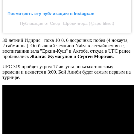
Посмотреть эту публикацию в Instagram
Публикация от Спорт Шрёдингера (@sportilinet)
30-летний Идирис - пока 10-0, 6 досрочных побед (4 нокаута,
2 сабмишна). Он бывший чемпион Naiza в легчайшем весе,
воспитанник зала "Еркин-Куш" в Актобе, откуда в UFC ранее
пробивались
Жалгас Жумагулов
и
Сергей Морозов
.
UFC 319 пройдет утром 17 августа по казахстанскому
времени и начнется в 3:00. Бой Алиби будет самым первым на
турнире.