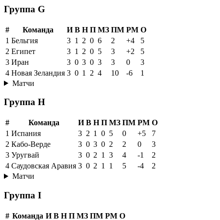
Группа G
#
Команда
И
В
Н
П
МЗ
ПМ
РМ
О
1
Бельгия
3
1
2
0
6
2
+4
5
2
Египет
3
1
2
0
5
3
+2
5
3
Иран
3
0
3
0
3
3
0
3
4
Новая Зеландия
3
0
1
2
4
10
-6
1
Матчи
Группа H
#
Команда
И
В
Н
П
МЗ
ПМ
РМ
О
1
Испания
3
2
1
0
5
0
+5
7
2
Кабо-Верде
3
0
3
0
2
2
0
3
3
Уругвай
3
0
2
1
3
4
-1
2
4
Саудовская Аравия
3
0
2
1
1
5
-4
2
Матчи
Группа I
#
Команда
И
В
Н
П
МЗ
ПМ
РМ
О