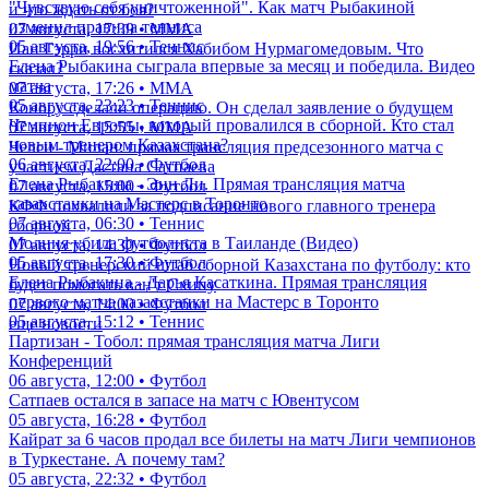
"Чувствую себя уничтоженной". Как матч Рыбакиной
и что ждать от боя?
изменил правила тенниса
07 августа, 17:39 • ММА
05 августа, 19:56 • Теннис
Иан Гэрри восхитился Хабибом Нурмагомедовым. Что
Елена Рыбакина сыграла впервые за месяц и победила. Видео
сказал?
матча
07 августа, 17:26 • ММА
05 августа, 23:23 • Теннис
Конору сделали операцию. Он сделал заявление о будущем
Чемпион Европы, который провалился в сборной. Кто стал
07 августа, 15:55 • ММА
новым тренером Казахстана?
Челси - Милан: прямая трансляция предсезонного матча с
06 августа, 22:00 • Футбол
участием Дастана Сатпаева
Елена Рыбакина - Энн Ли. Прямая трансляция матча
07 августа, 15:00 • Футбол
казахстанки на Мастерс в Торонто
КФФ похвалили за подписание нового главного тренера
07 августа, 06:30 • Теннис
сборной
Молния убила футболиста в Таиланде (Видео)
07 августа, 14:30 • Футбол
05 августа, 17:30 • Футбол
Новый тренерский штаб сборной Казахстана по футболу: кто
Елена Рыбакина - Дарья Касаткина. Прямая трансляция
будет помогать ван'т Схипу
первого матча казахстанки на Мастерс в Торонто
07 августа, 14:00 • Футбол
05 августа, 15:12 • Теннис
еще новости
Партизан - Тобол: прямая трансляция матча Лиги
Конференций
06 августа, 12:00 • Футбол
Сатпаев остался в запасе на матч с Ювентусом
05 августа, 16:28 • Футбол
Кайрат за 6 часов продал все билеты на матч Лиги чемпионов
в Туркестане. А почему там?
05 августа, 22:32 • Футбол