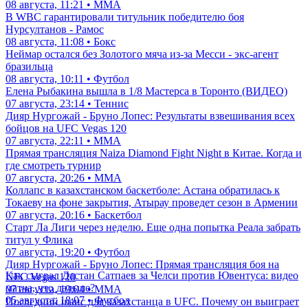
08 августа, 11:21 • ММА
В WBC гарантировали титульник победителю боя
Нурсултанов - Рамос
08 августа, 11:08 • Бокс
Неймар остался без Золотого мяча из-за Месси - экс-агент
бразильца
08 августа, 10:11 • Футбол
Елена Рыбакина вышла в 1/8 Мастерса в Торонто (ВИДЕО)
07 августа, 23:14 • Теннис
Дияр Нургожай - Бруно Лопес: Результаты взвешивания всех
бойцов на UFC Vegas 120
07 августа, 22:11 • ММА
Прямая трансляция Naiza Diamond Fight Night в Китае. Когда и
где смотреть турнир
07 августа, 20:26 • ММА
Коллапс в казахстанском баскетболе: Астана обратилась к
Токаеву на фоне закрытия, Атырау проведет сезон в Армении
07 августа, 20:16 • Баскетбол
Старт Ла Лиги через неделю. Еще одна попытка Реала забрать
титул у Флика
07 августа, 19:20 • Футбол
Дияр Нургожай - Бруно Лопес: Прямая трансляция боя на
Как сыграл Дастан Сатпаев за Челси против Ювентуса: видео
UFC Vegas 120
матча, что дальше?
07 августа, 19:04 • ММА
05 августа, 18:07 • Футбол
Последний шанс для казахстанца в UFC. Почему он выиграет