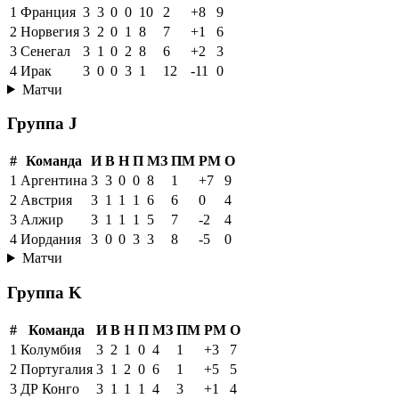
1
Франция
3
3
0
0
10
2
+8
9
2
Норвегия
3
2
0
1
8
7
+1
6
3
Сенегал
3
1
0
2
8
6
+2
3
4
Ирак
3
0
0
3
1
12
-11
0
Матчи
Группа J
#
Команда
И
В
Н
П
МЗ
ПМ
РМ
О
1
Аргентина
3
3
0
0
8
1
+7
9
2
Австрия
3
1
1
1
6
6
0
4
3
Алжир
3
1
1
1
5
7
-2
4
4
Иордания
3
0
0
3
3
8
-5
0
Матчи
Группа K
#
Команда
И
В
Н
П
МЗ
ПМ
РМ
О
1
Колумбия
3
2
1
0
4
1
+3
7
2
Португалия
3
1
2
0
6
1
+5
5
3
ДР Конго
3
1
1
1
4
3
+1
4