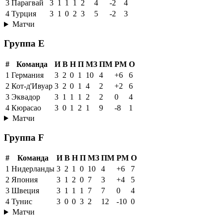
3
Парагвай
3
1
1
1
2
4
-2
4
4
Турция
3
1
0
2
3
5
-2
3
Матчи
Группа E
#
Команда
И
В
Н
П
МЗ
ПМ
РМ
О
1
Германия
3
2
0
1
10
4
+6
6
2
Кот-д'Ивуар
3
2
0
1
4
2
+2
6
3
Эквадор
3
1
1
1
2
2
0
4
4
Кюрасао
3
0
1
2
1
9
-8
1
Матчи
Группа F
#
Команда
И
В
Н
П
МЗ
ПМ
РМ
О
1
Нидерланды
3
2
1
0
10
4
+6
7
2
Япония
3
1
2
0
7
3
+4
5
3
Швеция
3
1
1
1
7
7
0
4
4
Тунис
3
0
0
3
2
12
-10
0
Матчи