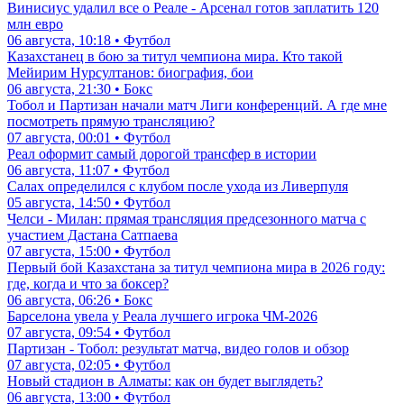
Винисиус удалил все о Реале - Арсенал готов заплатить 120
млн евро
06 августа, 10:18 • Футбол
Казахстанец в бою за титул чемпиона мира. Кто такой
Мейирим Нурсултанов: биография, бои
06 августа, 21:30 • Бокс
Тобол и Партизан начали матч Лиги конференций. А где мне
посмотреть прямую трансляцию?
07 августа, 00:01 • Футбол
Реал оформит самый дорогой трансфер в истории
06 августа, 11:07 • Футбол
Салах определился с клубом после ухода из Ливерпуля
05 августа, 14:50 • Футбол
Челси - Милан: прямая трансляция предсезонного матча с
участием Дастана Сатпаева
07 августа, 15:00 • Футбол
Первый бой Казахстана за титул чемпиона мира в 2026 году:
где, когда и что за боксер?
06 августа, 06:26 • Бокс
Барселона увела у Реала лучшего игрока ЧМ-2026
07 августа, 09:54 • Футбол
Партизан - Тобол: результат матча, видео голов и обзор
07 августа, 02:05 • Футбол
Новый стадион в Алматы: как он будет выглядеть?
06 августа, 13:00 • Футбол