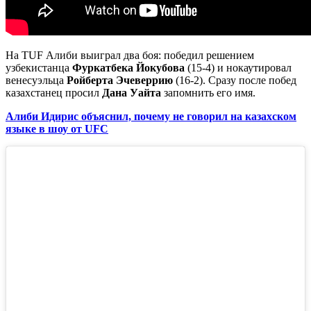
На TUF Алиби выиграл два боя: победил решением
узбекистанца
Фуркатбека Йокубова
(15-4) и нокаутировал
венесуэльца
Ройберта Эчеверрию
(16-2). Сразу после побед
казахстанец просил
Дана Уайта
запомнить его имя.
Алиби Идирис объяснил, почему не говорил на казахском
языке в шоу от UFC