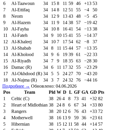
6
Al-Taawoun
34
15
8
11
59
46
+13
53
7
Al-Ettifaq
34
14
8
12
51
55
−4
50
8
Neom
34
12
9
13
43
48
−5
45
9
Al-Hazem
34
11
9
14
38
57
−19
42
10
Al-Fayha
34
10
8
16
41
54
−13
38
11
Al-Fateh
34
9
10
15
41
55
−14
37
12
Al-Khaleej
34
10
7
17
54
62
−8
37
13
Al-Shabab
34
8
11
15
44
57
−13
35
14
Al-Kholood
34
9
6
19
39
61
−22
33
15
Al-Riyadh
34
7
9
18
35
63
−28
30
16
Damac (R)
34
6
11
17
32
55
−23
29
17
Al-Okhdood (R)
34
5
5
24
27
70
−43
20
18
Al-Najma (R)
34
3
7
24
32
76
−44
16
Подробнее →
Обновлено: 04.06.2026
Pos
Team
Pld
W
D
L
GF
GA
GD
Pts
1
Celtic (C)
38
26
4
8
73
41
+32
82
2
Heart of Midlothian
38
24
8
6
67
34
+33
80
3
Rangers
38
20
12
6
76
43
+33
72
4
Motherwell
38
16
13
9
59
36
+23
61
5
Hibernian
38
15
12
11
58
44
+14
57