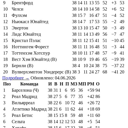
9
Брентфорд
38
14
11
13
55
52
+3
53
10
Челси
38
14
10
14
58
52
+6
52
11
Фулхэм
38
15
7
16
47
51
−4
52
12
Ньюкасл Юнайтед
38
14
7
17
53
55
−2
49
13
Эвертон
38
13
10
15
47
50
−3
49
14
Лидс Юнайтед
38
11
14
13
49
56
−7
47
15
Кристал Пэлас
38
11
12
15
41
51
−10
45
16
Ноттингем Форест
38
11
11
16
48
51
−3
44
17
Тоттенхэм Хотспур
38
10
11
17
48
57
−9
41
18
Вест Хэм Юнайтед (В)
38
10
9
19
46
65
−19
39
19
Бернли (В)
38
4
10
24
38
75
−37
22
20
Вулверхэмптон Уондерерс (В)
38
3
11
24
27
68
−41
20
Подробнее →
Обновлено: 04.06.2026
Поз
Команда
И
В
Н
П
МЗ
МП
РМ
О
1
Барселона (Ч)
38
31
1
6
95
36
+59
94
2
Реал Мадрид
38
27
5
6
77
35
+42
86
3
Вильярреал
38
22
6
10
72
46
+26
72
4
Атлетико Мадрид
38
21
6
11
62
44
+18
69
5
Реал Бетис
38
15
15
8
59
48
+11
60
6
Сельта
38
14
12
12
53
48
+5
54
7
Хетафе
38
15
6
17
32
38
−6
51