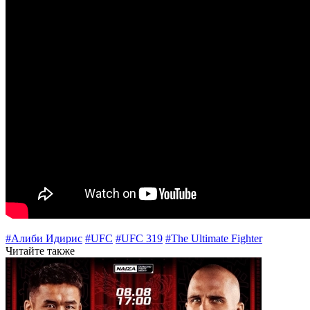
#Алиби Идирис
#UFC
#UFC 319
#The Ultimate Fighter
Читайте также