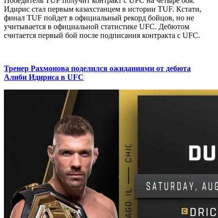
Победитель TUF получит контракт с UFC на четыре боя.
Идирис стал первым казахстанцем в истории TUF. Кстати,
финал TUF пойдет в официальный рекорд бойцов, но не
учитывается в официальной статистике UFC. Дебютом
считается первый бой после подписания контракта с UFC.
Тренер Рахмонова поделился ожиданиями от дебюта
Алиби Идириса в UFC