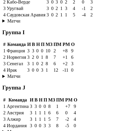
2
Кабо-Верде
3
0
3
0
2
2
0
3
3
Уругвай
3
0
2
1
3
4
-1
2
4
Саудовская Аравия
3
0
2
1
1
5
-4
2
Матчи
Группа I
#
Команда
И
В
Н
П
МЗ
ПМ
РМ
О
1
Франция
3
3
0
0
10
2
+8
9
2
Норвегия
3
2
0
1
8
7
+1
6
3
Сенегал
3
1
0
2
8
6
+2
3
4
Ирак
3
0
0
3
1
12
-11
0
Матчи
Группа J
#
Команда
И
В
Н
П
МЗ
ПМ
РМ
О
1
Аргентина
3
3
0
0
8
1
+7
9
2
Австрия
3
1
1
1
6
6
0
4
3
Алжир
3
1
1
1
5
7
-2
4
4
Иордания
3
0
0
3
3
8
-5
0