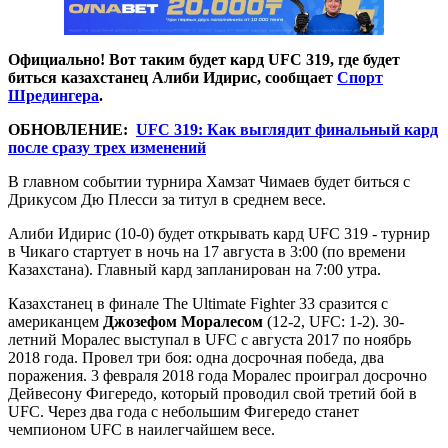
Официально! Вот таким будет кард UFC 319, где будет
биться казахстанец Алиби Идирис, сообщает
Спорт
Шредингера
.
ОБНОВЛЕНИЕ:
UFC 319: Как выглядит финальный кард
после сразу трех изменений
В главном событии турнира Хамзат Чимаев будет биться с
Дрикусом Дю Плесси за титул в среднем весе.
Алиби Идирис (10-0) будет открывать кард UFC 319 - турнир
в Чикаго стартует в ночь на 17 августа в 3:00 (по времени
Казахстана). Главный кард запланирован на 7:00 утра.
Казахстанец в финале The Ultimate Fighter 33 сразится с
американцем
Джозефом Моралесом
(12-2, UFC: 1-2). 30-
летний Моралес выступал в UFC с августа 2017 по ноябрь
2018 года. Провел три боя: одна досрочная победа, два
поражения. 3 февраля 2018 года Моралес проиграл досрочно
Дейвесону Фигередо, который проводил свой третий бой в
UFC. Через два года с небольшим Фигередо станет
чемпионом UFC в наилегчайшем весе.