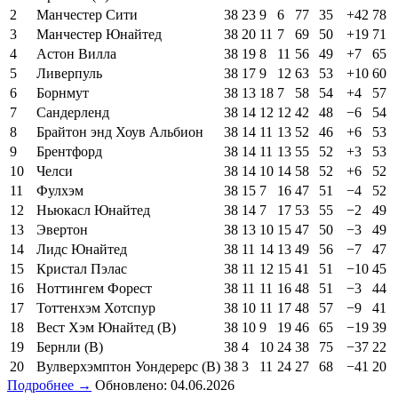
2
Манчестер Сити
38
23
9
6
77
35
+42
78
3
Манчестер Юнайтед
38
20
11
7
69
50
+19
71
4
Астон Вилла
38
19
8
11
56
49
+7
65
5
Ливерпуль
38
17
9
12
63
53
+10
60
6
Борнмут
38
13
18
7
58
54
+4
57
7
Сандерленд
38
14
12
12
42
48
−6
54
8
Брайтон энд Хоув Альбион
38
14
11
13
52
46
+6
53
9
Брентфорд
38
14
11
13
55
52
+3
53
10
Челси
38
14
10
14
58
52
+6
52
11
Фулхэм
38
15
7
16
47
51
−4
52
12
Ньюкасл Юнайтед
38
14
7
17
53
55
−2
49
13
Эвертон
38
13
10
15
47
50
−3
49
14
Лидс Юнайтед
38
11
14
13
49
56
−7
47
15
Кристал Пэлас
38
11
12
15
41
51
−10
45
16
Ноттингем Форест
38
11
11
16
48
51
−3
44
17
Тоттенхэм Хотспур
38
10
11
17
48
57
−9
41
18
Вест Хэм Юнайтед (В)
38
10
9
19
46
65
−19
39
19
Бернли (В)
38
4
10
24
38
75
−37
22
20
Вулверхэмптон Уондерерс (В)
38
3
11
24
27
68
−41
20
Подробнее →
Обновлено: 04.06.2026