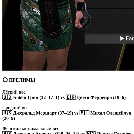
⭕️ ПРЕЛИМЫ
Лёгкий вес
🇺🇸 Бобби Грин (32–17–1) vs 🇧🇷 Диего Феррейра (19–6)
Средний вес
🇺🇸 Джеральд Мершарт (37–19) vs 🇵🇱 Михал Олещейчук
(20–9)
Женский минимальный вес
🇧🇷 Джессика Андраде (№5, 26–14) vs 🇲🇽 Лупита Годинес