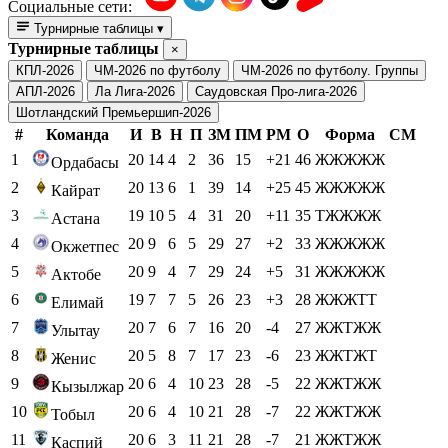
Социальные сети:
Турнирные таблицы
▾
Турнирные таблицы
×
КПЛ-2026
ЧМ-2026 по футболу
ЧМ-2026 по футболу. Группы
АПЛ-2026
Ла Лига-2026
Саудовская Про-лига-2026
Шотландский Премьершип-2026
#
Команда
И
В
Н
П
ЗМ
ПМ
РМ
О
Форма
СМ
1
20
14
4
2
36
15
+21
46
ЖЖЖЖЖ
Ордабасы
2
20
13
6
1
39
14
+25
45
ЖЖЖЖЖ
Кайрат
3
19
10
5
4
31
20
+11
35
ТЖЖЖЖ
Астана
4
20
9
6
5
29
27
+2
33
ЖЖЖЖЖ
Окжетпес
5
20
9
4
7
29
24
+5
31
ЖЖЖЖЖ
Актобе
6
19
7
7
5
26
23
+3
28
ЖЖЖТТ
Елимай
7
20
7
6
7
16
20
-4
27
ЖЖТЖЖ
Улытау
8
20
5
8
7
17
23
-6
23
ЖЖТЖТ
Женис
9
20
6
4
10
23
28
-5
22
ЖЖТЖЖ
Кызылжар
10
20
6
4
10
21
28
-7
22
ЖЖТЖЖ
Тобыл
11
20
6
3
11
21
28
-7
21
ЖЖТЖЖ
Каспий