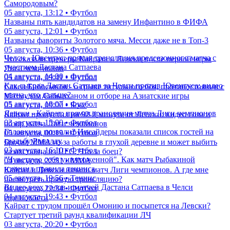
Самородовым?
05 августа, 13:12 • Футбол
Названы пять кандидатов на замену Инфантино в ФИФА
05 августа, 12:01 • Футбол
Названы фавориты Золотого мяча. Месси даже не в Топ-3
05 августа, 10:36 • Футбол
Челси - Ювентус: прямая трансляция предсезонного матча с
Что сказали тренеры Кайрата и Левски после первой игры
участием Дастана Сатпаева
Лиги чемпионов
04 августа, 14:00 • Футбол
05 августа, 09:41 • Футбол
Как сыграл Дастан Сатпаев за Челси против Ювентуса: видео
Сакен Бибосынов - о срыве титульного боя, противостоянии с
матча, что дальше?
Махмудом Сабырханом и отборе на Азиатские игры
05 августа, 18:07 • Футбол
05 августа, 09:00 • Бокс
Левски - Кайрат: прямая трансляция матча Лиги чемпионов
Кайрат пропустил на 92-й минуте от Левски: видео гола и
03 августа, 15:00 • Футбол
обзор матча Лиги чемпионов
Головкина позвали? Инсайдеры показали список гостей на
05 августа, 00:19 • Футбол
свадьбу Роналду
Бросал ММА из-за работы в глухой деревне и может выбить
03 августа, 16:10 • Футбол
казахстанца из UFC. Что за боец?
"Чувствую себя уничтоженной". Как матч Рыбакиной
04 августа, 22:51 • ММА
изменил правила тенниса
Кайрат и Левски начали матч Лиги чемпионов. А где мне
05 августа, 19:56 • Теннис
посмотреть прямую трансляцию?
Видео всех голов и матчей Дастана Сатпаева в Челси
04 августа, 22:34 • Футбол
04 августа, 19:43 • Футбол
еще новости
Кайрат с трудом прошёл Омонию и посыпется на Левски?
Стартует третий раунд квалификации ЛЧ
03 августа, 20:20 • Футбол