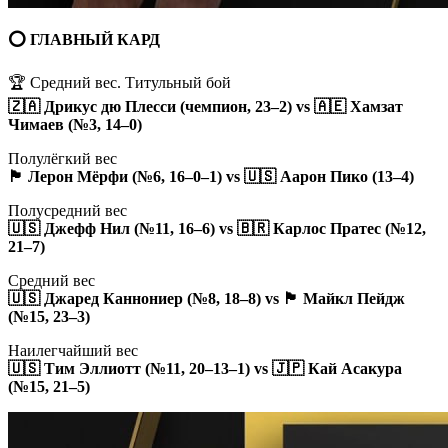
⭕️ ГЛАВНЫЙ КАРД
🏆 Средний вес. Титульный бой
🇿🇦 Дрикус дю Плесси (чемпион, 23–2) vs 🇦🇪 Хамзат
Чимаев (№3, 14–0)
Полулёгкий вес
🏴󠁧󠁢󠁥󠁮󠁧󠁿 Лерон Мёрфи (№6, 16–0–1) vs 🇺🇸 Аарон Пико (13–4)
Полусредний вес
🇺🇸 Джефф Нил (№11, 16–6) vs 🇧🇷 Карлос Пратес (№12,
21–7)
Средний вес
🇺🇸 Джаред Каннониер (№8, 18–8) vs 🏴󠁧󠁢󠁥󠁮󠁧󠁿 Майкл Пейдж
(№15, 23–3)
Наилегчайший вес
🇺🇸 Тим Эллиотт (№11, 20–13–1) vs 🇯🇵 Кай Асакура
(№15, 21–5)