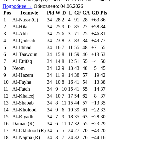
Подробнее →
Обновлено: 04.06.2026
Pos
Teamvte
Pld
W
D
L
GF
GA
GD
Pts
1
Al-Nassr (C)
34
28
2
4
91
28
+63
86
2
Al-Hilal
34
25
9
0
85
27
+58
84
3
Al-Ahli
34
25
6
3
71
25
+46
81
4
Al-Qadsiah
34
23
8
3
83
34
+49
77
5
Al-Ittihad
34
16
7
11
55
48
+7
55
6
Al-Taawoun
34
15
8
11
59
46
+13
53
7
Al-Ettifaq
34
14
8
12
51
55
−4
50
8
Neom
34
12
9
13
43
48
−5
45
9
Al-Hazem
34
11
9
14
38
57
−19
42
10
Al-Fayha
34
10
8
16
41
54
−13
38
11
Al-Fateh
34
9
10
15
41
55
−14
37
12
Al-Khaleej
34
10
7
17
54
62
−8
37
13
Al-Shabab
34
8
11
15
44
57
−13
35
14
Al-Kholood
34
9
6
19
39
61
−22
33
15
Al-Riyadh
34
7
9
18
35
63
−28
30
16
Damac (R)
34
6
11
17
32
55
−23
29
17
Al-Okhdood (R)
34
5
5
24
27
70
−43
20
18
Al-Najma (R)
34
3
7
24
32
76
−44
16