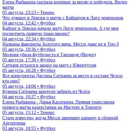
Елена Рыбакина сыграла впервые за месяц и победила. Видео
матча
05 августа, 23:23 • Теннис
Что думают в Левски о матче с Кайратом в Лиге чемпионов
04 августа, 12:42 • Футбол
Кайрат и Левски начали матч Лиги чемпионов. А где мне
посмотреть прямую трансляцию?
04 августа, 22:34 • Футбол
Названы фавориты Золотого мяча. Месси даже не в Топ-3
05 августа, 10:36 • Футбол
Молния убила футболиста в Таиланде (Видео)
05 августа, 17:30 • Футбол
Сатпаев остался в запасе на матч с Ювентусом
05 августа, 16:28 • Футбол
Все конкуренты Дастана Сатпаева за место в составе Челси:
кто они?
05 августа, 14:00 • Футбол
Кумира Сатпаева захотели забрать из Челси
04 августа, 10:27 • Футбол
Елена Рыбакина - Дарья Касаткина. Прямая трансляция
первого матча казахстанки на Мастерс в Торонто
05 августа, 15:12 • Теннис
Стало известно, когда Месси завершит карьеру в сборной
Аргентины
03 августа, 10:55 • Футбол