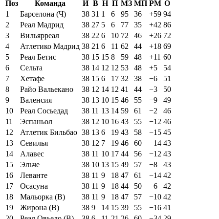
Поз
Команда
И
В
Н
П
МЗ
МП
РМ
О
1
Барселона (Ч)
38
31
1
6
95
36
+59
94
2
Реал Мадрид
38
27
5
6
77
35
+42
86
3
Вильярреал
38
22
6
10
72
46
+26
72
4
Атлетико Мадрид
38
21
6
11
62
44
+18
69
5
Реал Бетис
38
15
15
8
59
48
+11
60
6
Сельта
38
14
12
12
53
48
+5
54
7
Хетафе
38
15
6
17
32
38
−6
51
8
Райо Вальекано
38
12
14
12
41
44
−3
50
9
Валенсия
38
13
10
15
46
55
−9
49
10
Реал Сосьедад
38
11
13
14
59
61
−2
46
11
Эспаньол
38
12
10
16
43
55
−12
46
12
Атлетик Бильбао
38
13
6
19
43
58
−15
45
13
Севилья
38
12
7
19
46
60
−14
43
14
Алавес
38
11
10
17
44
56
−12
43
15
Эльче
38
10
13
15
49
57
−8
43
16
Леванте
38
11
9
18
47
61
−14
42
17
Осасуна
38
11
9
18
44
50
−6
42
18
Мальорка (В)
38
11
9
18
47
57
−10
42
19
Жирона (В)
38
9
14
15
39
55
−16
41
20
Реал Овьедо (В)
38
6
11
21
26
60
−34
29