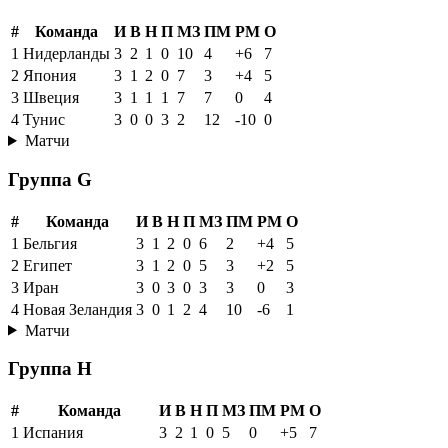
#
Команда
И
В
Н
П
МЗ
ПМ
РМ
О
1
Нидерланды
3
2
1
0
10
4
+6
7
2
Япония
3
1
2
0
7
3
+4
5
3
Швеция
3
1
1
1
7
7
0
4
4
Тунис
3
0
0
3
2
12
-10
0
Матчи
Группа G
#
Команда
И
В
Н
П
МЗ
ПМ
РМ
О
1
Бельгия
3
1
2
0
6
2
+4
5
2
Египет
3
1
2
0
5
3
+2
5
3
Иран
3
0
3
0
3
3
0
3
4
Новая Зеландия
3
0
1
2
4
10
-6
1
Матчи
Группа H
#
Команда
И
В
Н
П
МЗ
ПМ
РМ
О
1
Испания
3
2
1
0
5
0
+5
7