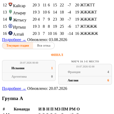
12
20
3
11
6
15
22
-7
20
ЖТЖТТ
Кайсар
13
19
3
10
6
14
18
-4
19
ЖЖЖЖТ
Атырау
14
20
4
7
9
23
30
-7
19
ЖЖЖЖТ
Жетысу
15
19
3
8
8
19
25
-6
17
ЖТЖЖЖ
Иртыш
16
20
3
7
10
16
30
-14
16
ЖЖЖЖЖ
Алтай
Подробнее →
Обновлено: 03.08.2026
Текущая стадия
Вся сетка
ФИНАЛ
МАТЧ ЗА 3-Е МЕСТО
20.07.2026 00:00
19.07.2026 02:00
Испания
1
Франция
4
Аргентина
0
Англия
6
Подробнее →
Обновлено: 20.07.2026
Группа A
#
Команда
И
В
Н
П
МЗ
ПМ
РМ
О