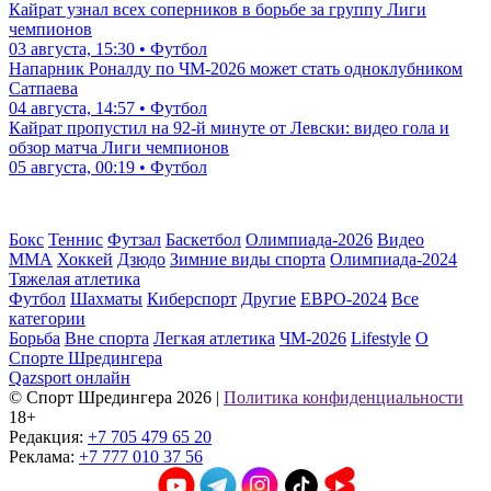
Кайрат узнал всех соперников в борьбе за группу Лиги
чемпионов
03 августа, 15:30 • Футбол
Напарник Роналду по ЧМ-2026 может стать одноклубником
Сатпаева
04 августа, 14:57 • Футбол
Кайрат пропустил на 92-й минуте от Левски: видео гола и
обзор матча Лиги чемпионов
05 августа, 00:19 • Футбол
Бокс
Теннис
Футзал
Баскетбол
Олимпиада-2026
Видео
ММА
Хоккей
Дзюдо
Зимние виды спорта
Олимпиада-2024
Тяжелая атлетика
Футбол
Шахматы
Киберспорт
Другие
ЕВРО-2024
Все
категории
Борьба
Вне спорта
Легкая атлетика
ЧМ-2026
Lifestyle
О
Спорте Шредингера
Qazsport онлайн
© Cпорт Шредингера 2026
|
Политика конфиденциальности
18+
Редакция:
+7 705 479 65 20
Реклама:
+7 777 010 37 56