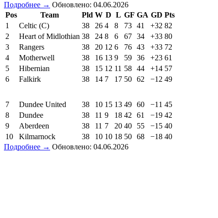
Подробнее →
Обновлено: 04.06.2026
Pos
Team
Pld
W
D
L
GF
GA
GD
Pts
1
Celtic (C)
38
26
4
8
73
41
+32
82
2
Heart of Midlothian
38
24
8
6
67
34
+33
80
3
Rangers
38
20
12
6
76
43
+33
72
4
Motherwell
38
16
13
9
59
36
+23
61
5
Hibernian
38
15
12
11
58
44
+14
57
6
Falkirk
38
14
7
17
50
62
−12
49
7
Dundee United
38
10
15
13
49
60
−11
45
8
Dundee
38
11
9
18
42
61
−19
42
9
Aberdeen
38
11
7
20
40
55
−15
40
10
Kilmarnock
38
10
10
18
50
68
−18
40
Подробнее →
Обновлено: 04.06.2026