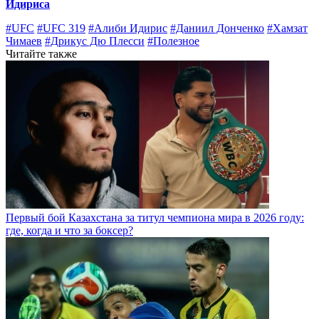
Идириса
#UFC
#UFC 319
#Алиби Идирис
#Даниил Донченко
#Хамзат
Чимаев
#Дрикус Дю Плесси
#Полезное
Читайте также
Первый бой Казахстана за титул чемпиона мира в 2026 году:
где, когда и что за боксер?