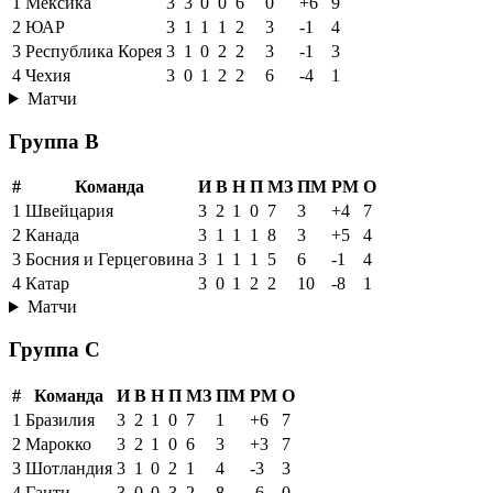
1
Мексика
3
3
0
0
6
0
+6
9
2
ЮАР
3
1
1
1
2
3
-1
4
3
Республика Корея
3
1
0
2
2
3
-1
3
4
Чехия
3
0
1
2
2
6
-4
1
Матчи
Группа B
#
Команда
И
В
Н
П
МЗ
ПМ
РМ
О
1
Швейцария
3
2
1
0
7
3
+4
7
2
Канада
3
1
1
1
8
3
+5
4
3
Босния и Герцеговина
3
1
1
1
5
6
-1
4
4
Катар
3
0
1
2
2
10
-8
1
Матчи
Группа C
#
Команда
И
В
Н
П
МЗ
ПМ
РМ
О
1
Бразилия
3
2
1
0
7
1
+6
7
2
Марокко
3
2
1
0
6
3
+3
7
3
Шотландия
3
1
0
2
1
4
-3
3
4
Гаити
3
0
0
3
2
8
-6
0