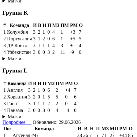
Матчи
Группа K
#
Команда
И
В
Н
П
МЗ
ПМ
РМ
О
1
Колумбия
3
2
1
0
4
1
+3
7
2
Португалия
3
1
2
0
6
1
+5
5
3
ДР Конго
3
1
1
1
4
3
+1
4
4
Узбекистан
3
0
0
3
2
11
-9
0
Матчи
Группа L
#
Команда
И
В
Н
П
МЗ
ПМ
РМ
О
1
Англия
3
2
1
0
6
2
+4
7
2
Хорватия
3
2
0
1
5
5
0
6
3
Гана
3
1
1
1
2
2
0
4
4
Панама
3
0
0
3
0
4
-4
0
Матчи
Подробнее →
Обновлено: 29.06.2026
Поз
Команда
И
В
Н
П
МЗ
МП
РМ
О
1
Арсенал (Ч)
38
26
7
5
71
27
+44
85