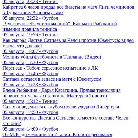
05 августа, 23:23 • Теннис
Кайрат за 6 часов продал все билеты на матч Лиги чемпионов
в Туркестане. А почему там?
05 августа, 22:32 • Футбол
"Чувствую себя уничтоженной". Как матч Рыбакиной
изменил правила тенниса
05 августа, 19:56 • Теннис
Как сыграл Дастан Сатпаев за Челси против Ювентуса: видео
матча, что дальше?
05 августа, 18:07 • Футбол
Молния убила футболиста в Таиланде (Видео)
05 августа, 17:30 • Футбол
Партизан - Тобол: серьезное испытание в ЛК
05 августа, 16:46 • Футбол
Сатпаев остался в запасе на матч с Ювентусом
05 августа, 16:28 • Футбол
Елена Рыбакина - Дарья Касаткина. Прямая трансляция
первого матча казахстанки на Мастерс в Торонто
05 августа, 15:12 • Теннис
Салах определился с клубом после ухода из Ливерпуля
05 августа, 14:50 • Футбол
Все конкуренты Дастана Сатпаева за место в составе Челси:
кто они?
05 августа, 14:00 • Футбол
От МЛС до чемпионата Италии. Кто интересовался