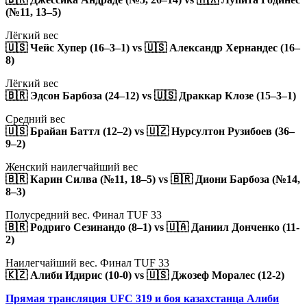
(№11, 13–5)
Лёгкий вес
🇺🇸 Чейс Хупер (16–3–1) vs 🇺🇸 Александр Хернандес (16–
8)
Лёгкий вес
🇧🇷 Эдсон Барбоза (24–12) vs 🇺🇸 Драккар Клозе (15–3–1)
Средний вес
🇺🇸 Брайан Баттл (12–2) vs 🇺🇿 Нурсултон Рузибоев (36–
9–2)
Женский наилегчайший вес
🇧🇷 Карин Силва (№11, 18–5) vs 🇧🇷 Диони Барбоза (№14,
8–3)
Полусредний вес. Финал TUF 33
🇧🇷 Родриго Сезинандо (8–1) vs 🇺🇦 Даниил Донченко (11-
2)
Наилегчайший вес. Финал TUF 33
🇰🇿 Алиби Идирис (10-0) vs 🇺🇸 Джозеф Моралес (12-2)
Прямая трансляция UFC 319 и боя казахстанца Алиби