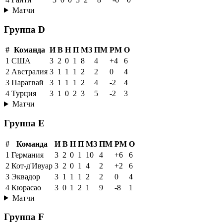
Матчи
Группа D
#
Команда
И
В
Н
П
МЗ
ПМ
РМ
О
1
США
3
2
0
1
8
4
+4
6
2
Австралия
3
1
1
1
2
2
0
4
3
Парагвай
3
1
1
1
2
4
-2
4
4
Турция
3
1
0
2
3
5
-2
3
Матчи
Группа E
#
Команда
И
В
Н
П
МЗ
ПМ
РМ
О
1
Германия
3
2
0
1
10
4
+6
6
2
Кот-д'Ивуар
3
2
0
1
4
2
+2
6
3
Эквадор
3
1
1
1
2
2
0
4
4
Кюрасао
3
0
1
2
1
9
-8
1
Матчи
Группа F