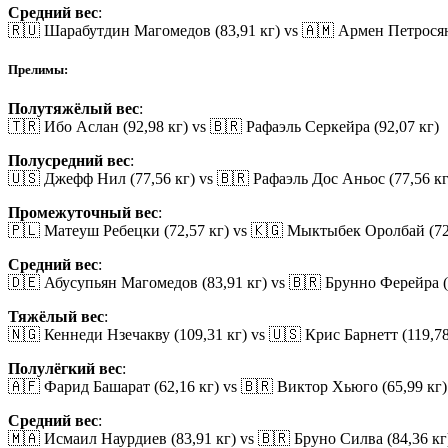
Средний вес
:
🇷🇺 Шарабутдин Магомедов (83,91 кг) vs 🇦🇲 Армен Петросян
Прелимы:
Полутяжёлый вес
:
🇹🇷 Ибо Аслан (92,98 кг) vs 🇧🇷 Рафаэль Серкейра (92,07 кг)
Полусредний вес
:
🇺🇸 Джефф Нил (77,56 кг) vs 🇧🇷 Рафаэль Дос Аньос (77,56 кг
Промежуточный вес
:
🇵🇱 Матеуш Ребецки (72,57 кг) vs 🇰🇬 Мыктыбек Оролбай (72
Средний вес
:
🇩🇪 Абусупьян Магомедов (83,91 кг) vs 🇧🇷 Брунно Ферейра (
Тяжёлый вес
:
🇳🇬 Кеннеди Нзечакву (109,31 кг) vs 🇺🇸 Крис Барнетт (119,78
Полулёгкий вес
:
🇦🇫 Фарид Башарат (62,16 кг) vs 🇧🇷 Виктор Хьюго (65,99 кг)
Средний вес
:
🇲🇦 Исмаил Наурдиев (83,91 кг) vs 🇧🇷 Бруно Силва (84,36 кг