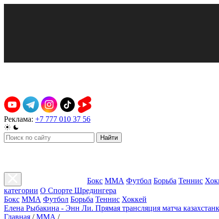
Реклама:
+7 777 010 37 56
Найти
Бокс
ММА
Футбол
Борьба
Теннис
Хок
категории
О Спорте Шредингера
Бокс
ММА
Футбол
Борьба
Теннис
Хоккей
Елена Рыбакина - Энн Ли. Прямая трансляция матча казахстанк
Главная
/
ММА
/