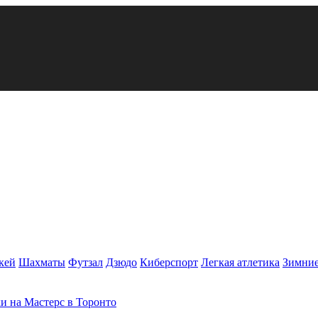
кей
Шахматы
Футзал
Дзюдо
Киберспорт
Легкая атлетика
Зимние
и на Мастерс в Торонто