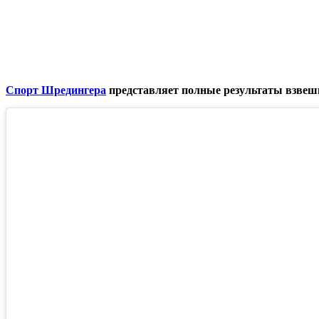
Спорт Шредингера
представляет полные результаты взвеши