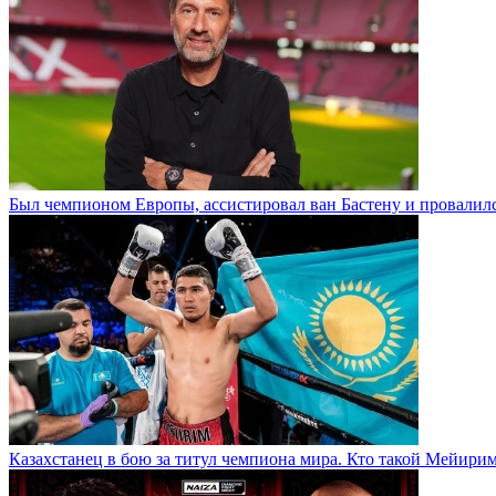
Был чемпионом Европы, ассистировал ван Бастену и провалилс
Казахстанец в бою за титул чемпиона мира. Кто такой Мейири