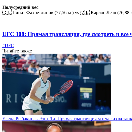
Полусредний вес
:
🇷🇺 Ринат Фахретдинов (77,56 кг) vs 🇻🇪 Карлос Леал (76,88 
UFC 308: Прямая трансляция, где смотреть и все 
#UFC
Читайте также
Елена Рыбакина - Энн Ли. Прямая трансляция матча казахстанк