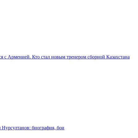
я с Арменией. Кто стал новым тренером сборной Казахстана
м Нурсултанов: биография, бои