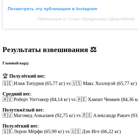
Посмотреть эту публикацию в Instagram
Публикация от Спорт Шрёдингера (@sportilinet)
Результаты взвешивания ⚖️
Главный кард:
🏆
Полулёгкий вес
:
🇬🇪 Илия Топурия (65,77 кг) vs 🇺🇸 Макс Холлоуэй (65,77 кг)
Средний вес
:
🇦🇺 Роберт Уиттакер (84,14 кг) vs 🇦🇪 Хамзат Чимаев (84,36 к
Полутяжёлый вес
:
🇷🇺 Магомед Анкалаев (92,75 кг) vs 🇷🇸 Александр Ракич (93,
Полулёгкий вес
:
🇬🇧 Лерон Мёрфи (65,99 кг) vs 🇺🇸 Дэн Иге (66,22 кг)