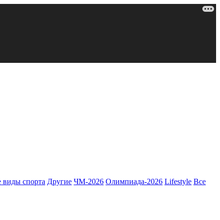
 виды спорта
Другие
ЧМ-2026
Олимпиада-2026
Lifestyle
Все