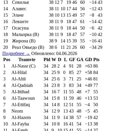
13
Севилья
38
12
7
19
46
60
−14
43
14
Алавес
38
11
10
17
44
56
−12
43
15
Эльче
38
10
13
15
49
57
−8
43
16
Леванте
38
11
9
18
47
61
−14
42
17
Осасуна
38
11
9
18
44
50
−6
42
18
Мальорка (В)
38
11
9
18
47
57
−10
42
19
Жирона (В)
38
9
14
15
39
55
−16
41
20
Реал Овьедо (В)
38
6
11
21
26
60
−34
29
Подробнее →
Обновлено: 04.06.2026
Pos
Teamvte
Pld
W
D
L
GF
GA
GD
Pts
1
Al-Nassr (C)
34
28
2
4
91
28
+63
86
2
Al-Hilal
34
25
9
0
85
27
+58
84
3
Al-Ahli
34
25
6
3
71
25
+46
81
4
Al-Qadsiah
34
23
8
3
83
34
+49
77
5
Al-Ittihad
34
16
7
11
55
48
+7
55
6
Al-Taawoun
34
15
8
11
59
46
+13
53
7
Al-Ettifaq
34
14
8
12
51
55
−4
50
8
Neom
34
12
9
13
43
48
−5
45
9
Al-Hazem
34
11
9
14
38
57
−19
42
10
Al-Fayha
34
10
8
16
41
54
−13
38
11
Al-Fateh
34
9
10
15
41
55
−14
37