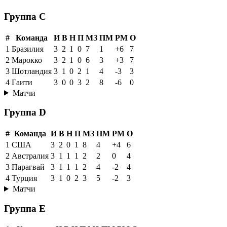
Группа C
#
Команда
И
В
Н
П
МЗ
ПМ
РМ
О
1
Бразилия
3
2
1
0
7
1
+6
7
2
Марокко
3
2
1
0
6
3
+3
7
3
Шотландия
3
1
0
2
1
4
-3
3
4
Гаити
3
0
0
3
2
8
-6
0
Матчи
Группа D
#
Команда
И
В
Н
П
МЗ
ПМ
РМ
О
1
США
3
2
0
1
8
4
+4
6
2
Австралия
3
1
1
1
2
2
0
4
3
Парагвай
3
1
1
1
2
4
-2
4
4
Турция
3
1
0
2
3
5
-2
3
Матчи
Группа E