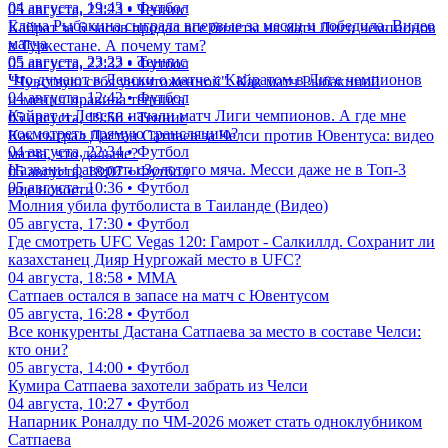
04 августа, 19:43 • Футбол
05 августа, 23:23 • Теннис
Елена Рыбакина сыграла впервые за месяц и победила. Видео
Кайрат за 6 часов продал все билеты на матч Лиги чемпионов
матча
в Туркестане. А почему там?
05 августа, 23:23 • Теннис
05 августа, 22:32 • Футбол
Что думают в Левски о матче с Кайратом в Лиге чемпионов
"Чувствую себя уничтоженной". Как матч Рыбакиной
04 августа, 12:42 • Футбол
изменил правила тенниса
Кайрат и Левски начали матч Лиги чемпионов. А где мне
05 августа, 19:56 • Теннис
посмотреть прямую трансляцию?
Как сыграл Дастан Сатпаев за Челси против Ювентуса: видео
04 августа, 22:34 • Футбол
матча, что дальше?
Названы фавориты Золотого мяча. Месси даже не в Топ-3
05 августа, 18:07 • Футбол
05 августа, 10:36 • Футбол
еще новости
Молния убила футболиста в Таиланде (Видео)
05 августа, 17:30 • Футбол
Где смотреть UFC Vegas 120: Гамрот - Салкиллд. Сохранит ли
казахстанец Дияр Нургожай место в UFC?
04 августа, 18:58 • ММА
Сатпаев остался в запасе на матч с Ювентусом
05 августа, 16:28 • Футбол
Все конкуренты Дастана Сатпаева за место в составе Челси:
кто они?
05 августа, 14:00 • Футбол
Кумира Сатпаева захотели забрать из Челси
04 августа, 10:27 • Футбол
Напарник Роналду по ЧМ-2026 может стать одноклубником
Сатпаева