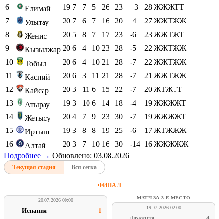
6
19
7
7
5
26
23
+3
28
ЖЖЖТТ
Елимай
7
20
7
6
7
16
20
-4
27
ЖЖТЖЖ
Улытау
8
20
5
8
7
17
23
-6
23
ЖЖТЖТ
Женис
9
20
6
4
10
23
28
-5
22
ЖЖТЖЖ
Кызылжар
10
20
6
4
10
21
28
-7
22
ЖЖТЖЖ
Тобыл
11
20
6
3
11
21
28
-7
21
ЖЖТЖЖ
Каспий
12
20
3
11
6
15
22
-7
20
ЖТЖТТ
Кайсар
13
19
3
10
6
14
18
-4
19
ЖЖЖЖТ
Атырау
14
20
4
7
9
23
30
-7
19
ЖЖЖЖТ
Жетысу
15
19
3
8
8
19
25
-6
17
ЖТЖЖЖ
Иртыш
16
20
3
7
10
16
30
-14
16
ЖЖЖЖЖ
Алтай
Подробнее →
Обновлено: 03.08.2026
Текущая стадия
Вся сетка
ФИНАЛ
МАТЧ ЗА 3-Е МЕСТО
20.07.2026 00:00
19.07.2026 02:00
Испания
1
Франция
4