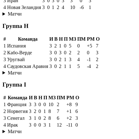
3
Иран
3
0
3
0
3
3
0
3
4
Новая Зеландия
3
0
1
2
4
10
-6
1
Матчи
Группа H
#
Команда
И
В
Н
П
МЗ
ПМ
РМ
О
1
Испания
3
2
1
0
5
0
+5
7
2
Кабо-Верде
3
0
3
0
2
2
0
3
3
Уругвай
3
0
2
1
3
4
-1
2
4
Саудовская Аравия
3
0
2
1
1
5
-4
2
Матчи
Группа I
#
Команда
И
В
Н
П
МЗ
ПМ
РМ
О
1
Франция
3
3
0
0
10
2
+8
9
2
Норвегия
3
2
0
1
8
7
+1
6
3
Сенегал
3
1
0
2
8
6
+2
3
4
Ирак
3
0
0
3
1
12
-11
0
Матчи