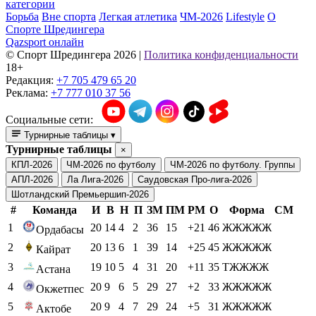
категории
Борьба
Вне спорта
Легкая атлетика
ЧМ-2026
Lifestyle
О
Спорте Шредингера
Qazsport онлайн
© Cпорт Шредингера 2026
|
Политика конфиденциальности
18+
Редакция:
+7 705 479 65 20
Реклама:
+7 777 010 37 56
Социальные сети:
Турнирные таблицы
▾
Турнирные таблицы
×
КПЛ-2026
ЧМ-2026 по футболу
ЧМ-2026 по футболу. Группы
АПЛ-2026
Ла Лига-2026
Саудовская Про-лига-2026
Шотландский Премьершип-2026
#
Команда
И
В
Н
П
ЗМ
ПМ
РМ
О
Форма
СМ
1
20
14
4
2
36
15
+21
46
ЖЖЖЖЖ
Ордабасы
2
20
13
6
1
39
14
+25
45
ЖЖЖЖЖ
Кайрат
3
19
10
5
4
31
20
+11
35
ТЖЖЖЖ
Астана
4
20
9
6
5
29
27
+2
33
ЖЖЖЖЖ
Окжетпес
5
20
9
4
7
29
24
+5
31
ЖЖЖЖЖ
Актобе