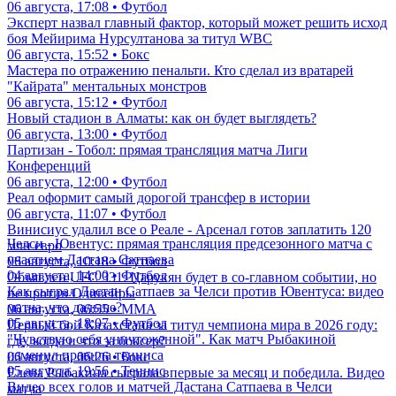
06 августа, 17:08 • Футбол
Эксперт назвал главный фактор, который может решить исход
боя Мейирима Нурсултанова за титул WBC
06 августа, 15:52 • Бокс
Мастера по отражению пенальти. Кто сделал из вратарей
"Кайрата" ментальных монстров
06 августа, 15:12 • Футбол
Новый стадион в Алматы: как он будет выглядеть?
06 августа, 13:00 • Футбол
Партизан - Тобол: прямая трансляция матча Лиги
Конференций
06 августа, 12:00 • Футбол
Реал оформит самый дорогой трансфер в истории
06 августа, 11:07 • Футбол
Винисиус удалил все о Реале - Арсенал готов заплатить 120
Челси - Ювентус: прямая трансляция предсезонного матча с
млн евро
участием Дастана Сатпаева
06 августа, 10:18 • Футбол
04 августа, 14:00 • Футбол
Объявлен UFC 331: Царукян будет в со-главном событии, но
Как сыграл Дастан Сатпаев за Челси против Ювентуса: видео
не против Оливейры
матча, что дальше?
06 августа, 06:55 • ММА
05 августа, 18:07 • Футбол
Первый бой Казахстана за титул чемпиона мира в 2026 году:
"Чувствую себя уничтоженной". Как матч Рыбакиной
где, когда и что за боксер?
изменил правила тенниса
06 августа, 06:26 • Бокс
05 августа, 19:56 • Теннис
Елена Рыбакина сыграла впервые за месяц и победила. Видео
Видео всех голов и матчей Дастана Сатпаева в Челси
матча