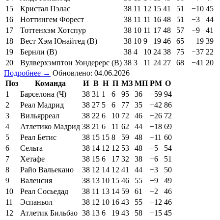
15
Кристал Пэлас
38
11
12
15
41
51
−10
45
16
Ноттингем Форест
38
11
11
16
48
51
−3
44
17
Тоттенхэм Хотспур
38
10
11
17
48
57
−9
41
18
Вест Хэм Юнайтед (В)
38
10
9
19
46
65
−19
39
19
Бернли (В)
38
4
10
24
38
75
−37
22
20
Вулверхэмптон Уондерерс (В)
38
3
11
24
27
68
−41
20
Подробнее →
Обновлено: 04.06.2026
Поз
Команда
И
В
Н
П
МЗ
МП
РМ
О
1
Барселона (Ч)
38
31
1
6
95
36
+59
94
2
Реал Мадрид
38
27
5
6
77
35
+42
86
3
Вильярреал
38
22
6
10
72
46
+26
72
4
Атлетико Мадрид
38
21
6
11
62
44
+18
69
5
Реал Бетис
38
15
15
8
59
48
+11
60
6
Сельта
38
14
12
12
53
48
+5
54
7
Хетафе
38
15
6
17
32
38
−6
51
8
Райо Вальекано
38
12
14
12
41
44
−3
50
9
Валенсия
38
13
10
15
46
55
−9
49
10
Реал Сосьедад
38
11
13
14
59
61
−2
46
11
Эспаньол
38
12
10
16
43
55
−12
46
12
Атлетик Бильбао
38
13
6
19
43
58
−15
45