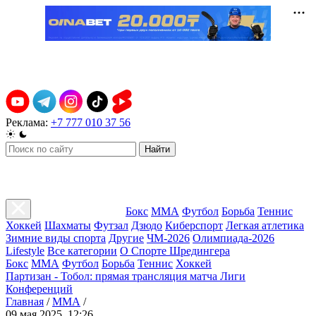
Реклама:
+7 777 010 37 56
Найти
Бокс
ММА
Футбол
Борьба
Теннис
Хоккей
Шахматы
Футзал
Дзюдо
Киберспорт
Легкая атлетика
Зимние виды спорта
Другие
ЧМ-2026
Олимпиада-2026
Lifestyle
Все категории
О Спорте Шредингера
Бокс
ММА
Футбол
Борьба
Теннис
Хоккей
Партизан - Тобол: прямая трансляция матча Лиги
Конференций
Главная
/
ММА
/
09 мая 2025, 12:26