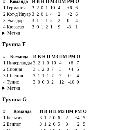
#
Команда
И
В
Н
П
МЗ
ПМ
РМ
О
1
Германия
3
2
0
1
10
4
+6
6
2
Кот-д'Ивуар
3
2
0
1
4
2
+2
6
3
Эквадор
3
1
1
1
2
2
0
4
4
Кюрасао
3
0
1
2
1
9
-8
1
Матчи
Группа F
#
Команда
И
В
Н
П
МЗ
ПМ
РМ
О
1
Нидерланды
3
2
1
0
10
4
+6
7
2
Япония
3
1
2
0
7
3
+4
5
3
Швеция
3
1
1
1
7
7
0
4
4
Тунис
3
0
0
3
2
12
-10
0
Матчи
Группа G
#
Команда
И
В
Н
П
МЗ
ПМ
РМ
О
1
Бельгия
3
1
2
0
6
2
+4
5
2
Египет
3
1
2
0
5
3
+2
5