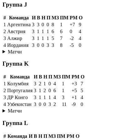
Группа J
#
Команда
И
В
Н
П
МЗ
ПМ
РМ
О
1
Аргентина
3
3
0
0
8
1
+7
9
2
Австрия
3
1
1
1
6
6
0
4
3
Алжир
3
1
1
1
5
7
-2
4
4
Иордания
3
0
0
3
3
8
-5
0
Матчи
Группа K
#
Команда
И
В
Н
П
МЗ
ПМ
РМ
О
1
Колумбия
3
2
1
0
4
1
+3
7
2
Португалия
3
1
2
0
6
1
+5
5
3
ДР Конго
3
1
1
1
4
3
+1
4
4
Узбекистан
3
0
0
3
2
11
-9
0
Матчи
Группа L
#
Команда
И
В
Н
П
МЗ
ПМ
РМ
О