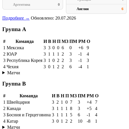
Аргентина
0
Англия
6
Подробнее →
Обновлено: 20.07.2026
Группа A
#
Команда
И
В
Н
П
МЗ
ПМ
РМ
О
1
Мексика
3
3
0
0
6
0
+6
9
2
ЮАР
3
1
1
1
2
3
-1
4
3
Республика Корея
3
1
0
2
2
3
-1
3
4
Чехия
3
0
1
2
2
6
-4
1
Матчи
Группа B
#
Команда
И
В
Н
П
МЗ
ПМ
РМ
О
1
Швейцария
3
2
1
0
7
3
+4
7
2
Канада
3
1
1
1
8
3
+5
4
3
Босния и Герцеговина
3
1
1
1
5
6
-1
4
4
Катар
3
0
1
2
2
10
-8
1
Матчи