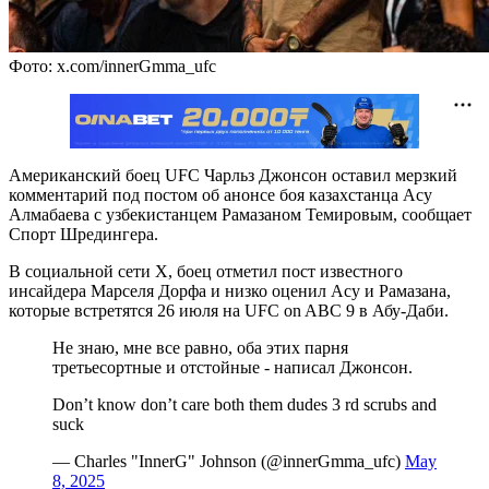
Фото: x.com/innerGmma_ufc
Американский боец UFC Чарльз Джонсон оставил мерзкий
комментарий под постом об анонсе боя казахстанца Асу
Алмабаева с узбекистанцем Рамазаном Темировым, сообщает
Спорт Шредингера.
В социальной сети X, боец отметил пост известного
инсайдера Марселя Дорфа и низко оценил Асу и Рамазана,
которые встретятся 26 июля на UFC on ABC 9 в Абу-Даби.
Не знаю, мне все равно, оба этих парня
третьесортные и отстойные - написал Джонсон.
Don’t know don’t care both them dudes 3 rd scrubs and
suck
— Charles "InnerG" Johnson (@innerGmma_ufc)
May
8, 2025