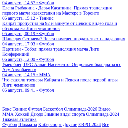
04 августа, 14:57 • Футбол
Елена Рыбакина - Дарья Касаткина. Прямая трансляция
первого матча казахстанки на Мастерс в Торонто
05 августа, 15:12 • Теннис
Кайрат пропустил на 92-й минуте от Левски: видео гола и
обзор матча Лиги чемпионов
05 августа, 00:19 • Футбол
Шанс для Сатпаева? Челси намерен продать трех нападающих
04 августа, 17:03 • Футбол
Партизан - Тобол: прямая трансляция матча Лиги
Конференций
06 августа, 12:00 • Футбол
Умер боец UFC Аллан Насименто. Он должен был драться с
Асу Алмабаевым
04 августа, 14:15 • ММА
Что сказали тренеры Кайрата и Левски после первой игры
Лиги чемпионов
05 августа, 09:41 • Футбол
Бокс
Теннис
Футзал
Баскетбол
Олимпиада-2026
Видео
ММА
Хоккей
Дзюдо
Зимние виды спорта
Олимпиада-2024
Тяжелая атлетика
Футбол
Шахматы
Киберспорт
Другие
ЕВРО-2024
Все