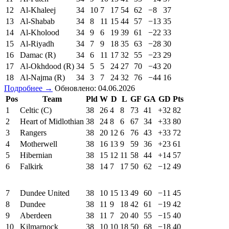
12
Al-Khaleej
34
10
7
17
54
62
−8
37
13
Al-Shabab
34
8
11
15
44
57
−13
35
14
Al-Kholood
34
9
6
19
39
61
−22
33
15
Al-Riyadh
34
7
9
18
35
63
−28
30
16
Damac (R)
34
6
11
17
32
55
−23
29
17
Al-Okhdood (R)
34
5
5
24
27
70
−43
20
18
Al-Najma (R)
34
3
7
24
32
76
−44
16
Подробнее →
Обновлено: 04.06.2026
Pos
Team
Pld
W
D
L
GF
GA
GD
Pts
1
Celtic (C)
38
26
4
8
73
41
+32
82
2
Heart of Midlothian
38
24
8
6
67
34
+33
80
3
Rangers
38
20
12
6
76
43
+33
72
4
Motherwell
38
16
13
9
59
36
+23
61
5
Hibernian
38
15
12
11
58
44
+14
57
6
Falkirk
38
14
7
17
50
62
−12
49
7
Dundee United
38
10
15
13
49
60
−11
45
8
Dundee
38
11
9
18
42
61
−19
42
9
Aberdeen
38
11
7
20
40
55
−15
40
10
Kilmarnock
38
10
10
18
50
68
−18
40