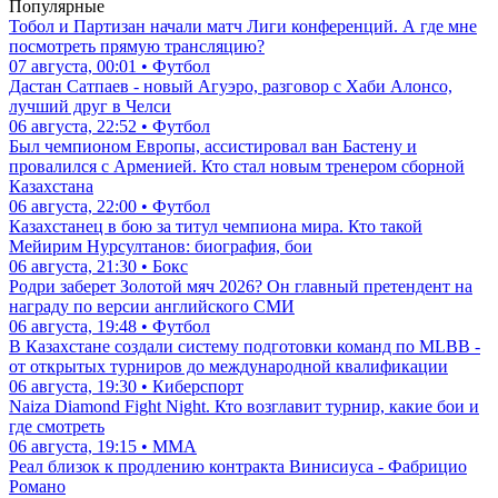
Популярные
Тобол и Партизан начали матч Лиги конференций. А где мне
посмотреть прямую трансляцию?
07 августа, 00:01 • Футбол
Дастан Сатпаев - новый Агуэро, разговор с Хаби Алонсо,
лучший друг в Челси
06 августа, 22:52 • Футбол
Был чемпионом Европы, ассистировал ван Бастену и
провалился с Арменией. Кто стал новым тренером сборной
Казахстана
06 августа, 22:00 • Футбол
Казахстанец в бою за титул чемпиона мира. Кто такой
Мейирим Нурсултанов: биография, бои
06 августа, 21:30 • Бокс
Родри заберет Золотой мяч 2026? Он главный претендент на
награду по версии английского СМИ
06 августа, 19:48 • Футбол
В Казахстане создали систему подготовки команд по MLBB -
от открытых турниров до международной квалификации
06 августа, 19:30 • Киберспорт
Naiza Diamond Fight Night. Кто возглавит турнир, какие бои и
где смотреть
06 августа, 19:15 • ММА
Реал близок к продлению контракта Винисиуса - Фабрицио
Романо