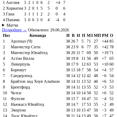
1
Англия
3
2
1
0
6
2
+4
7
2
Хорватия
3
2
0
1
5
5
0
6
3
Гана
3
1
1
1
2
2
0
4
4
Панама
3
0
0
3
0
4
-4
0
Матчи
Подробнее →
Обновлено: 29.06.2026
Поз
Команда
И
В
Н
П
МЗ
МП
РМ
О
1
Арсенал (Ч)
38
26
7
5
71
27
+44
85
2
Манчестер Сити
38
23
9
6
77
35
+42
78
3
Манчестер Юнайтед
38
20
11
7
69
50
+19
71
4
Астон Вилла
38
19
8
11
56
49
+7
65
5
Ливерпуль
38
17
9
12
63
53
+10
60
6
Борнмут
38
13
18
7
58
54
+4
57
7
Сандерленд
38
14
12
12
42
48
−6
54
8
Брайтон энд Хоув Альбион
38
14
11
13
52
46
+6
53
9
Брентфорд
38
14
11
13
55
52
+3
53
10
Челси
38
14
10
14
58
52
+6
52
11
Фулхэм
38
15
7
16
47
51
−4
52
12
Ньюкасл Юнайтед
38
14
7
17
53
55
−2
49
13
Эвертон
38
13
10
15
47
50
−3
49
14
Лидс Юнайтед
38
11
14
13
49
56
−7
47