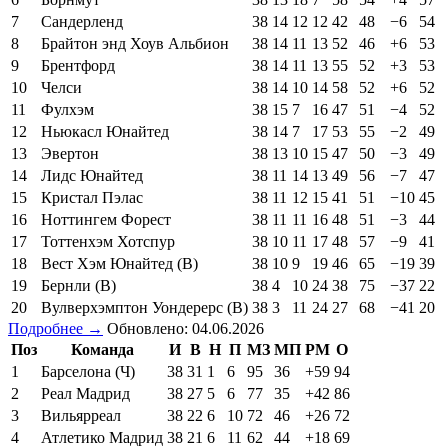
7
Сандерленд
38
14
12
12
42
48
−6
54
8
Брайтон энд Хоув Альбион
38
14
11
13
52
46
+6
53
9
Брентфорд
38
14
11
13
55
52
+3
53
10
Челси
38
14
10
14
58
52
+6
52
11
Фулхэм
38
15
7
16
47
51
−4
52
12
Ньюкасл Юнайтед
38
14
7
17
53
55
−2
49
13
Эвертон
38
13
10
15
47
50
−3
49
14
Лидс Юнайтед
38
11
14
13
49
56
−7
47
15
Кристал Пэлас
38
11
12
15
41
51
−10
45
16
Ноттингем Форест
38
11
11
16
48
51
−3
44
17
Тоттенхэм Хотспур
38
10
11
17
48
57
−9
41
18
Вест Хэм Юнайтед (В)
38
10
9
19
46
65
−19
39
19
Бернли (В)
38
4
10
24
38
75
−37
22
20
Вулверхэмптон Уондерерс (В)
38
3
11
24
27
68
−41
20
Подробнее →
Обновлено: 04.06.2026
Поз
Команда
И
В
Н
П
МЗ
МП
РМ
О
1
Барселона (Ч)
38
31
1
6
95
36
+59
94
2
Реал Мадрид
38
27
5
6
77
35
+42
86
3
Вильярреал
38
22
6
10
72
46
+26
72
4
Атлетико Мадрид
38
21
6
11
62
44
+18
69