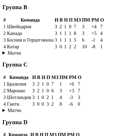
Группа B
#
Команда
И
В
Н
П
МЗ
ПМ
РМ
О
1
Швейцария
3
2
1
0
7
3
+4
7
2
Канада
3
1
1
1
8
3
+5
4
3
Босния и Герцеговина
3
1
1
1
5
6
-1
4
4
Катар
3
0
1
2
2
10
-8
1
Матчи
Группа C
#
Команда
И
В
Н
П
МЗ
ПМ
РМ
О
1
Бразилия
3
2
1
0
7
1
+6
7
2
Марокко
3
2
1
0
6
3
+3
7
3
Шотландия
3
1
0
2
1
4
-3
3
4
Гаити
3
0
0
3
2
8
-6
0
Матчи
Группа D
#
Команда
И
В
Н
П
МЗ
ПМ
РМ
О