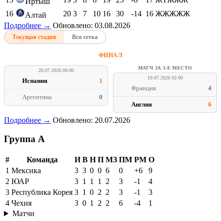
Иртыш
16
20
3
7
10
16
30
-14
16
ЖЖЖЖЖ
Алтай
Подробнее →
Обновлено: 03.08.2026
Текущая стадия
Вся сетка
ФИНАЛ
МАТЧ ЗА 3-Е МЕСТО
20.07.2026 00:00
19.07.2026 02:00
Испания
1
Франция
4
Аргентина
0
Англия
6
Подробнее →
Обновлено: 20.07.2026
Группа A
#
Команда
И
В
Н
П
МЗ
ПМ
РМ
О
1
Мексика
3
3
0
0
6
0
+6
9
2
ЮАР
3
1
1
1
2
3
-1
4
3
Республика Корея
3
1
0
2
2
3
-1
3
4
Чехия
3
0
1
2
2
6
-4
1
Матчи