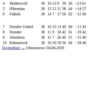
4
Motherwell
38
16
13
9
59
36
+23
61
5
Hibernian
38
15
12
11
58
44
+14
57
6
Falkirk
38
14
7
17
50
62
−12
49
7
Dundee United
38
10
15
13
49
60
−11
45
8
Dundee
38
11
9
18
42
61
−19
42
9
Aberdeen
38
11
7
20
40
55
−15
40
10
Kilmarnock
38
10
10
18
50
68
−18
40
Подробнее →
Обновлено: 04.06.2026