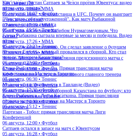
Как сыграл Дастан Сатпаев за Челси против Ювентуса: видео
UFC Vegas 120
матча, что дальше?
07 августа, 19:04 • ММА
05 августа, 18:07 • Футбол
Последний шанс для казахстанца в UFC. Почему он выиграет
"Чувствую себя уничтоженной". Как матч Рыбакиной
и что ждать от боя?
изменил правила тенниса
07 августа, 17:39 • ММА
05 августа, 19:56 • Теннис
Иан Гэрри восхитился Хабибом Нурмагомедовым. Что
Елена Рыбакина сыграла впервые за месяц и победила. Видео
сказал?
матча
07 августа, 17:26 • ММА
05 августа, 23:23 • Теннис
Конору сделали операцию. Он сделал заявление о будущем
Чемпион Европы, который провалился в сборной. Кто стал
07 августа, 15:55 • ММА
новым тренером Казахстана?
Челси - Милан: прямая трансляция предсезонного матча с
06 августа, 22:00 • Футбол
участием Дастана Сатпаева
Елена Рыбакина - Энн Ли. Прямая трансляция матча
07 августа, 15:00 • Футбол
казахстанки на Мастерс в Торонто
КФФ похвалили за подписание нового главного тренера
07 августа, 06:30 • Теннис
сборной
Молния убила футболиста в Таиланде (Видео)
07 августа, 14:30 • Футбол
05 августа, 17:30 • Футбол
Новый тренерский штаб сборной Казахстана по футболу: кто
Елена Рыбакина - Дарья Касаткина. Прямая трансляция
будет помогать ван'т Схипу
первого матча казахстанки на Мастерс в Торонто
07 августа, 14:00 • Футбол
05 августа, 15:12 • Теннис
еще новости
Партизан - Тобол: прямая трансляция матча Лиги
Конференций
06 августа, 12:00 • Футбол
Сатпаев остался в запасе на матч с Ювентусом
05 августа, 16:28 • Футбол