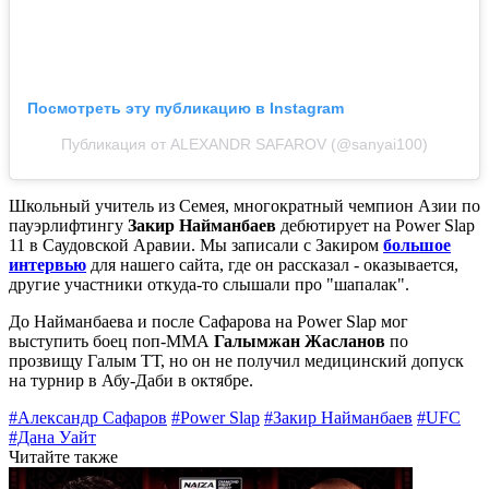
Посмотреть эту публикацию в Instagram
Публикация от ALEXANDR SAFAROV (@sanyai100)
Школьный учитель из Семея, многократный чемпион Азии по
пауэрлифтингу
Закир Найманбаев
дебютирует на Power Slap
11 в Саудовской Аравии. Мы записали с Закиром
большое
интервью
для нашего сайта, где он рассказал - оказывается,
другие участники откуда-то слышали про "шапалак".
До Найманбаева и после Сафарова на Power Slap мог
выступить боец поп-ММА
Галымжан Жасланов
по
прозвищу Галым ТТ, но он не получил медицинский допуск
на турнир в Абу-Даби в октябре.
#Александр Сафаров
#Power Slap
#Закир Найманбаев
#UFC
#Дана Уайт
Читайте также