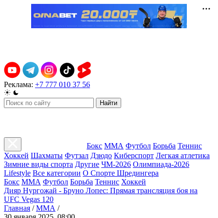
Реклама:
+7 777 010 37 56
Найти
Бокс
ММА
Футбол
Борьба
Теннис
Хоккей
Шахматы
Футзал
Дзюдо
Киберспорт
Легкая атлетика
Зимние виды спорта
Другие
ЧМ-2026
Олимпиада-2026
Lifestyle
Все категории
О Спорте Шредингера
Бокс
ММА
Футбол
Борьба
Теннис
Хоккей
Дияр Нургожай - Бруно Лопес: Прямая трансляция боя на
UFC Vegas 120
Главная
/
ММА
/
30 января 2025, 08:00