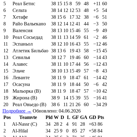
5
Реал Бетис
38
15
15
8
59
48
+11
60
6
Сельта
38
14
12
12
53
48
+5
54
7
Хетафе
38
15
6
17
32
38
−6
51
8
Райо Вальекано
38
12
14
12
41
44
−3
50
9
Валенсия
38
13
10
15
46
55
−9
49
10
Реал Сосьедад
38
11
13
14
59
61
−2
46
11
Эспаньол
38
12
10
16
43
55
−12
46
12
Атлетик Бильбао
38
13
6
19
43
58
−15
45
13
Севилья
38
12
7
19
46
60
−14
43
14
Алавес
38
11
10
17
44
56
−12
43
15
Эльче
38
10
13
15
49
57
−8
43
16
Леванте
38
11
9
18
47
61
−14
42
17
Осасуна
38
11
9
18
44
50
−6
42
18
Мальорка (В)
38
11
9
18
47
57
−10
42
19
Жирона (В)
38
9
14
15
39
55
−16
41
20
Реал Овьедо (В)
38
6
11
21
26
60
−34
29
Подробнее →
Обновлено: 04.06.2026
Pos
Teamvte
Pld
W
D
L
GF
GA
GD
Pts
1
Al-Nassr (C)
34
28
2
4
91
28
+63
86
2
Al-Hilal
34
25
9
0
85
27
+58
84