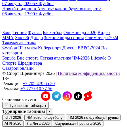
07 августа, 02:05 • Футбол
Новый стадион в Алматы: как он будет выглядеть?
06 августа, 13:00 • Футбол
Бокс
Теннис
Футзал
Баскетбол
Олимпиада-2026
Видео
ММА
Хоккей
Дзюдо
Зимние виды спорта
Олимпиада-2024
Тяжелая атлетика
Футбол
Шахматы
Киберспорт
Другие
ЕВРО-2024
Все
категории
Борьба
Вне спорта
Легкая атлетика
ЧМ-2026
Lifestyle
О
Спорте Шредингера
Qazsport онлайн
© Cпорт Шредингера 2026
|
Политика конфиденциальности
18+
Редакция:
+7 705 479 65 20
Реклама:
+7 777 010 37 56
Социальные сети:
Турнирные таблицы
▾
Турнирные таблицы
×
КПЛ-2026
ЧМ-2026 по футболу
ЧМ-2026 по футболу. Группы
АПЛ-2026
Ла Лига-2026
Саудовская Про-лига-2026