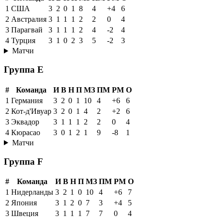
1
США
3
2
0
1
8
4
+4
6
2
Австралия
3
1
1
1
2
2
0
4
3
Парагвай
3
1
1
1
2
4
-2
4
4
Турция
3
1
0
2
3
5
-2
3
Матчи
Группа E
#
Команда
И
В
Н
П
МЗ
ПМ
РМ
О
1
Германия
3
2
0
1
10
4
+6
6
2
Кот-д'Ивуар
3
2
0
1
4
2
+2
6
3
Эквадор
3
1
1
1
2
2
0
4
4
Кюрасао
3
0
1
2
1
9
-8
1
Матчи
Группа F
#
Команда
И
В
Н
П
МЗ
ПМ
РМ
О
1
Нидерланды
3
2
1
0
10
4
+6
7
2
Япония
3
1
2
0
7
3
+4
5
3
Швеция
3
1
1
1
7
7
0
4