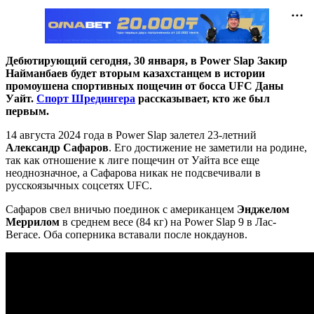
Дебютирующий сегодня, 30 января, в Power Slap Закир
Найманбаев будет вторым казахстанцем в истории
промоушена спортивных пощечин от босса UFC Даны
Уайт.
Спорт Шредингера
рассказывает, кто же был
первым.
14 августа 2024 года в Power Slap залетел 23-летний
Александр Сафаров
. Его достижение не заметили на родине,
так как отношение к лиге пощечин от Уайта все еще
неоднозначное, а Сафарова никак не подсвечивали в
русскоязычных соцсетях UFC.
Сафаров свел вничью поединок с американцем
Энджелом
Меррилом
в среднем весе (84 кг) на Power Slap 9 в Лас-
Вегасе. Оба соперника вставали после нокдаунов.