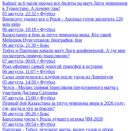
Кайрат за 6 часов продал все билеты на матч Лиги чемпионов
в Туркестане. А почему там?
05 августа, 22:32 • Футбол
Винисиус удалил все о Реале - Арсенал готов заплатить 120
млн евро
06 августа, 10:18 • Футбол
Казахстанец в бою за титул чемпиона мира. Кто такой
Мейирим Нурсултанов: биография, бои
06 августа, 21:30 • Бокс
Тобол и Партизан начали матч Лиги конференций. А где мне
посмотреть прямую трансляцию?
07 августа, 00:01 • Футбол
Реал оформит самый дорогой трансфер в истории
06 августа, 11:07 • Футбол
Салах определился с клубом после ухода из Ливерпуля
05 августа, 14:50 • Футбол
Челси - Милан: прямая трансляция предсезонного матча с
участием Дастана Сатпаева
07 августа, 15:00 • Футбол
Первый бой Казахстана за титул чемпиона мира в 2026 году:
где, когда и что за боксер?
06 августа, 06:26 • Бокс
Барселона увела у Реала лучшего игрока ЧМ-2026
07 августа, 09:54 • Футбол
Партизан - Тобол: результат матча, видео голов и обзор