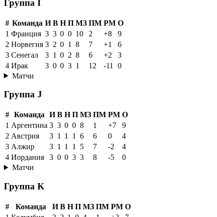
Группа I
#
Команда
И
В
Н
П
МЗ
ПМ
РМ
О
1
Франция
3
3
0
0
10
2
+8
9
2
Норвегия
3
2
0
1
8
7
+1
6
3
Сенегал
3
1
0
2
8
6
+2
3
4
Ирак
3
0
0
3
1
12
-11
0
Матчи
Группа J
#
Команда
И
В
Н
П
МЗ
ПМ
РМ
О
1
Аргентина
3
3
0
0
8
1
+7
9
2
Австрия
3
1
1
1
6
6
0
4
3
Алжир
3
1
1
1
5
7
-2
4
4
Иордания
3
0
0
3
3
8
-5
0
Матчи
Группа K
#
Команда
И
В
Н
П
МЗ
ПМ
РМ
О