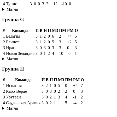
4
Тунис
3
0
0
3
2
12
-10
0
Матчи
Группа G
#
Команда
И
В
Н
П
МЗ
ПМ
РМ
О
1
Бельгия
3
1
2
0
6
2
+4
5
2
Египет
3
1
2
0
5
3
+2
5
3
Иран
3
0
3
0
3
3
0
3
4
Новая Зеландия
3
0
1
2
4
10
-6
1
Матчи
Группа H
#
Команда
И
В
Н
П
МЗ
ПМ
РМ
О
1
Испания
3
2
1
0
5
0
+5
7
2
Кабо-Верде
3
0
3
0
2
2
0
3
3
Уругвай
3
0
2
1
3
4
-1
2
4
Саудовская Аравия
3
0
2
1
1
5
-4
2
Матчи