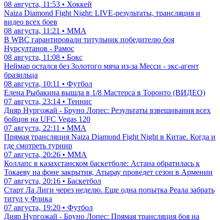
08 августа, 11:53 • Хоккей
Naiza Diamond Fight Night: LIVE-результаты, трансляция и
видео всех боев
08 августа, 11:21 • ММА
В WBC гарантировали титульник победителю боя
Нурсултанов - Рамос
08 августа, 11:08 • Бокс
Неймар остался без Золотого мяча из-за Месси - экс-агент
бразильца
08 августа, 10:11 • Футбол
Елена Рыбакина вышла в 1/8 Мастерса в Торонто (ВИДЕО)
07 августа, 23:14 • Теннис
Дияр Нургожай - Бруно Лопес: Результаты взвешивания всех
бойцов на UFC Vegas 120
07 августа, 22:11 • ММА
Прямая трансляция Naiza Diamond Fight Night в Китае. Когда и
где смотреть турнир
07 августа, 20:26 • ММА
Коллапс в казахстанском баскетболе: Астана обратилась к
Токаеву на фоне закрытия, Атырау проведет сезон в Армении
07 августа, 20:16 • Баскетбол
Старт Ла Лиги через неделю. Еще одна попытка Реала забрать
титул у Флика
07 августа, 19:20 • Футбол
Дияр Нургожай - Бруно Лопес: Прямая трансляция боя на