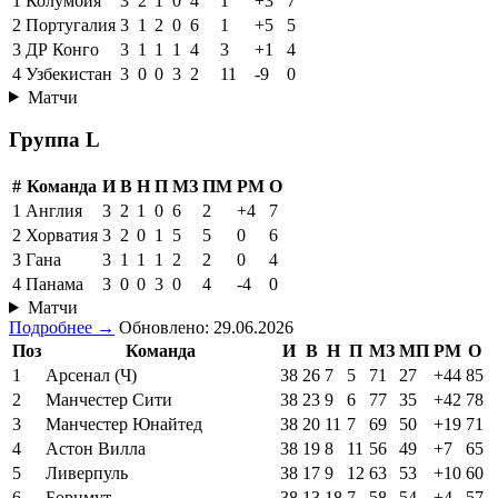
1
Колумбия
3
2
1
0
4
1
+3
7
2
Португалия
3
1
2
0
6
1
+5
5
3
ДР Конго
3
1
1
1
4
3
+1
4
4
Узбекистан
3
0
0
3
2
11
-9
0
Матчи
Группа L
#
Команда
И
В
Н
П
МЗ
ПМ
РМ
О
1
Англия
3
2
1
0
6
2
+4
7
2
Хорватия
3
2
0
1
5
5
0
6
3
Гана
3
1
1
1
2
2
0
4
4
Панама
3
0
0
3
0
4
-4
0
Матчи
Подробнее →
Обновлено: 29.06.2026
Поз
Команда
И
В
Н
П
МЗ
МП
РМ
О
1
Арсенал (Ч)
38
26
7
5
71
27
+44
85
2
Манчестер Сити
38
23
9
6
77
35
+42
78
3
Манчестер Юнайтед
38
20
11
7
69
50
+19
71
4
Астон Вилла
38
19
8
11
56
49
+7
65
5
Ливерпуль
38
17
9
12
63
53
+10
60
6
Борнмут
38
13
18
7
58
54
+4
57