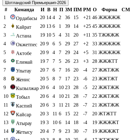
Шотландский Премьершип-2026
#
Команда
И
В
Н
П
ЗМ
ПМ
РМ
О
Форма
СМ
1
20
14
4
2
36
15
+21
46
ЖЖЖЖЖ
Ордабасы
2
20
13
6
1
39
14
+25
45
ЖЖЖЖЖ
Кайрат
3
19
10
5
4
31
20
+11
35
ТЖЖЖЖ
Астана
4
20
9
6
5
29
27
+2
33
ЖЖЖЖЖ
Окжетпес
5
20
9
4
7
29
24
+5
31
ЖЖЖЖЖ
Актобе
6
19
7
7
5
26
23
+3
28
ЖЖЖТТ
Елимай
7
20
7
6
7
16
20
-4
27
ЖЖТЖЖ
Улытау
8
20
5
8
7
17
23
-6
23
ЖЖТЖТ
Женис
9
20
6
4
10
23
28
-5
22
ЖЖТЖЖ
Кызылжар
10
20
6
4
10
21
28
-7
22
ЖЖТЖЖ
Тобыл
11
20
6
3
11
21
28
-7
21
ЖЖТЖЖ
Каспий
12
20
3
11
6
15
22
-7
20
ЖТЖТТ
Кайсар
13
19
3
10
6
14
18
-4
19
ЖЖЖЖТ
Атырау
14
20
4
7
9
23
30
-7
19
ЖЖЖЖТ
Жетысу
15
19
3
8
8
19
25
-6
17
ЖТЖЖЖ