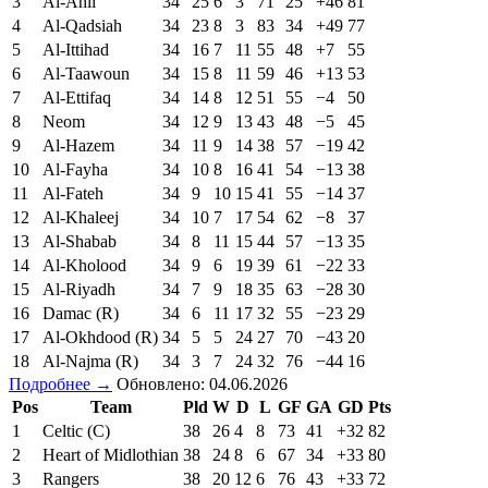
3
Al-Ahli
34
25
6
3
71
25
+46
81
4
Al-Qadsiah
34
23
8
3
83
34
+49
77
5
Al-Ittihad
34
16
7
11
55
48
+7
55
6
Al-Taawoun
34
15
8
11
59
46
+13
53
7
Al-Ettifaq
34
14
8
12
51
55
−4
50
8
Neom
34
12
9
13
43
48
−5
45
9
Al-Hazem
34
11
9
14
38
57
−19
42
10
Al-Fayha
34
10
8
16
41
54
−13
38
11
Al-Fateh
34
9
10
15
41
55
−14
37
12
Al-Khaleej
34
10
7
17
54
62
−8
37
13
Al-Shabab
34
8
11
15
44
57
−13
35
14
Al-Kholood
34
9
6
19
39
61
−22
33
15
Al-Riyadh
34
7
9
18
35
63
−28
30
16
Damac (R)
34
6
11
17
32
55
−23
29
17
Al-Okhdood (R)
34
5
5
24
27
70
−43
20
18
Al-Najma (R)
34
3
7
24
32
76
−44
16
Подробнее →
Обновлено: 04.06.2026
Pos
Team
Pld
W
D
L
GF
GA
GD
Pts
1
Celtic (C)
38
26
4
8
73
41
+32
82
2
Heart of Midlothian
38
24
8
6
67
34
+33
80
3
Rangers
38
20
12
6
76
43
+33
72