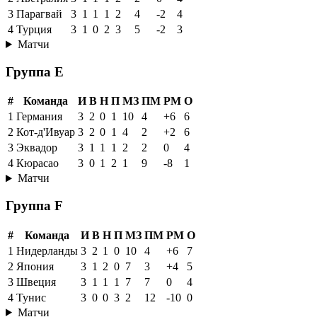
3
Парагвай
3
1
1
1
2
4
-2
4
4
Турция
3
1
0
2
3
5
-2
3
Матчи
Группа E
#
Команда
И
В
Н
П
МЗ
ПМ
РМ
О
1
Германия
3
2
0
1
10
4
+6
6
2
Кот-д'Ивуар
3
2
0
1
4
2
+2
6
3
Эквадор
3
1
1
1
2
2
0
4
4
Кюрасао
3
0
1
2
1
9
-8
1
Матчи
Группа F
#
Команда
И
В
Н
П
МЗ
ПМ
РМ
О
1
Нидерланды
3
2
1
0
10
4
+6
7
2
Япония
3
1
2
0
7
3
+4
5
3
Швеция
3
1
1
1
7
7
0
4
4
Тунис
3
0
0
3
2
12
-10
0
Матчи