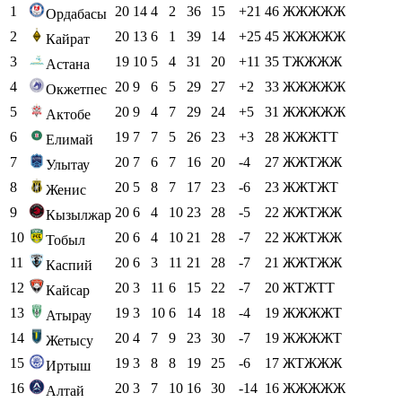
1
20
14
4
2
36
15
+21
46
ЖЖЖЖЖ
Ордабасы
2
20
13
6
1
39
14
+25
45
ЖЖЖЖЖ
Кайрат
3
19
10
5
4
31
20
+11
35
ТЖЖЖЖ
Астана
4
20
9
6
5
29
27
+2
33
ЖЖЖЖЖ
Окжетпес
5
20
9
4
7
29
24
+5
31
ЖЖЖЖЖ
Актобе
6
19
7
7
5
26
23
+3
28
ЖЖЖТТ
Елимай
7
20
7
6
7
16
20
-4
27
ЖЖТЖЖ
Улытау
8
20
5
8
7
17
23
-6
23
ЖЖТЖТ
Женис
9
20
6
4
10
23
28
-5
22
ЖЖТЖЖ
Кызылжар
10
20
6
4
10
21
28
-7
22
ЖЖТЖЖ
Тобыл
11
20
6
3
11
21
28
-7
21
ЖЖТЖЖ
Каспий
12
20
3
11
6
15
22
-7
20
ЖТЖТТ
Кайсар
13
19
3
10
6
14
18
-4
19
ЖЖЖЖТ
Атырау
14
20
4
7
9
23
30
-7
19
ЖЖЖЖТ
Жетысу
15
19
3
8
8
19
25
-6
17
ЖТЖЖЖ
Иртыш
16
20
3
7
10
16
30
-14
16
ЖЖЖЖЖ
Алтай