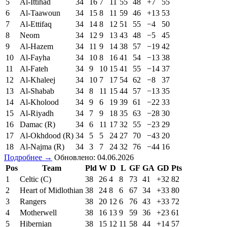
5
Al-Ittihad
34
16
7
11
55
48
+7
55
6
Al-Taawoun
34
15
8
11
59
46
+13
53
7
Al-Ettifaq
34
14
8
12
51
55
−4
50
8
Neom
34
12
9
13
43
48
−5
45
9
Al-Hazem
34
11
9
14
38
57
−19
42
10
Al-Fayha
34
10
8
16
41
54
−13
38
11
Al-Fateh
34
9
10
15
41
55
−14
37
12
Al-Khaleej
34
10
7
17
54
62
−8
37
13
Al-Shabab
34
8
11
15
44
57
−13
35
14
Al-Kholood
34
9
6
19
39
61
−22
33
15
Al-Riyadh
34
7
9
18
35
63
−28
30
16
Damac (R)
34
6
11
17
32
55
−23
29
17
Al-Okhdood (R)
34
5
5
24
27
70
−43
20
18
Al-Najma (R)
34
3
7
24
32
76
−44
16
Подробнее →
Обновлено: 04.06.2026
Pos
Team
Pld
W
D
L
GF
GA
GD
Pts
1
Celtic (C)
38
26
4
8
73
41
+32
82
2
Heart of Midlothian
38
24
8
6
67
34
+33
80
3
Rangers
38
20
12
6
76
43
+33
72
4
Motherwell
38
16
13
9
59
36
+23
61
5
Hibernian
38
15
12
11
58
44
+14
57