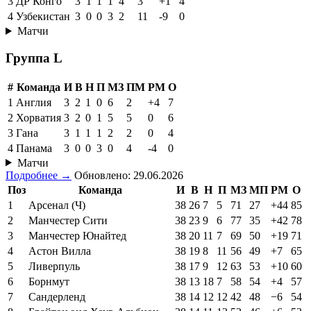
3
ДР Конго
3
1
1
1
4
3
+1
4
4
Узбекистан
3
0
0
3
2
11
-9
0
Матчи
Группа L
#
Команда
И
В
Н
П
МЗ
ПМ
РМ
О
1
Англия
3
2
1
0
6
2
+4
7
2
Хорватия
3
2
0
1
5
5
0
6
3
Гана
3
1
1
1
2
2
0
4
4
Панама
3
0
0
3
0
4
-4
0
Матчи
Подробнее →
Обновлено: 29.06.2026
Поз
Команда
И
В
Н
П
МЗ
МП
РМ
О
1
Арсенал (Ч)
38
26
7
5
71
27
+44
85
2
Манчестер Сити
38
23
9
6
77
35
+42
78
3
Манчестер Юнайтед
38
20
11
7
69
50
+19
71
4
Астон Вилла
38
19
8
11
56
49
+7
65
5
Ливерпуль
38
17
9
12
63
53
+10
60
6
Борнмут
38
13
18
7
58
54
+4
57
7
Сандерленд
38
14
12
12
42
48
−6
54