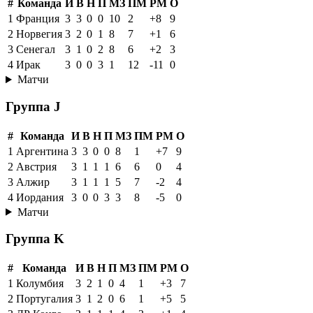
#
Команда
И
В
Н
П
МЗ
ПМ
РМ
О
1
Франция
3
3
0
0
10
2
+8
9
2
Норвегия
3
2
0
1
8
7
+1
6
3
Сенегал
3
1
0
2
8
6
+2
3
4
Ирак
3
0
0
3
1
12
-11
0
Матчи
Группа J
#
Команда
И
В
Н
П
МЗ
ПМ
РМ
О
1
Аргентина
3
3
0
0
8
1
+7
9
2
Австрия
3
1
1
1
6
6
0
4
3
Алжир
3
1
1
1
5
7
-2
4
4
Иордания
3
0
0
3
3
8
-5
0
Матчи
Группа K
#
Команда
И
В
Н
П
МЗ
ПМ
РМ
О
1
Колумбия
3
2
1
0
4
1
+3
7
2
Португалия
3
1
2
0
6
1
+5
5