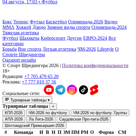
04 августа, 17:03 • Футбол
Бокс
Теннис
Футзал
Баскетбол
Олимпиада-2026
Видео
ММА
Хоккей
Дзюдо
Зимние виды спорта
Олимпиада-2024
Тяжелая атлетика
Футбол
Шахматы
Киберспорт
Другие
ЕВРО-2024
Все
категории
Борьба
Вне спорта
Легкая атлетика
ЧМ-2026
Lifestyle
О
Спорте Шредингера
Qazsport онлайн
© Cпорт Шредингера 2026
|
Политика конфиденциальности
18+
Редакция:
+7 705 479 65 20
Реклама:
+7 777 010 37 56
Социальные сети:
Турнирные таблицы
▾
Турнирные таблицы
×
КПЛ-2026
ЧМ-2026 по футболу
ЧМ-2026 по футболу. Группы
АПЛ-2026
Ла Лига-2026
Саудовская Про-лига-2026
Шотландский Премьершип-2026
#
Команда
И
В
Н
П
ЗМ
ПМ
РМ
О
Форма
СМ