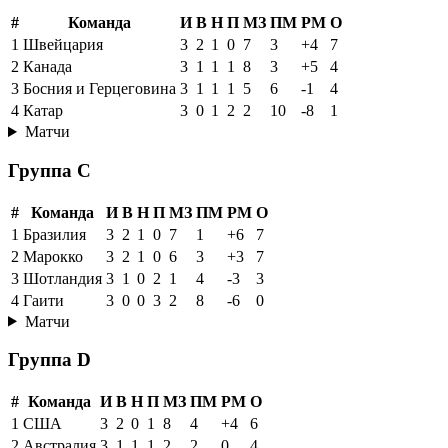
#
Команда
И
В
Н
П
МЗ
ПМ
РМ
О
1
Швейцария
3
2
1
0
7
3
+4
7
2
Канада
3
1
1
1
8
3
+5
4
3
Босния и Герцеговина
3
1
1
1
5
6
-1
4
4
Катар
3
0
1
2
2
10
-8
1
Матчи
Группа C
#
Команда
И
В
Н
П
МЗ
ПМ
РМ
О
1
Бразилия
3
2
1
0
7
1
+6
7
2
Марокко
3
2
1
0
6
3
+3
7
3
Шотландия
3
1
0
2
1
4
-3
3
4
Гаити
3
0
0
3
2
8
-6
0
Матчи
Группа D
#
Команда
И
В
Н
П
МЗ
ПМ
РМ
О
1
США
3
2
0
1
8
4
+4
6
2
Австралия
3
1
1
1
2
2
0
4