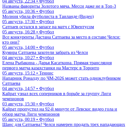
04 августа, 22:34 • Футбол
Названы фавориты Золотого мяча. Месси даже не в Топ-3
05 августа, 10:36 • Футбол
Молния убила футболиста в Таиланде (Видео)
05 августа, 17:30 • Футбол
Сатпаев остался в запасе на матч с Ювентусом
05 августа, 16:28 • Футбол
Все конкуренты Дастана Сатпаева за место в составе Челси:
кто они?
05 августа, 14:00 • Футбол
Кумира Сатпаева захотели забрать из Челси
04 августа, 10:27 • Футбол
Елена Рыбакина - Дарья Касаткина. Прямая трансляция
первого матча казахстанки на Мастерс в Торонто
05 августа, 15:12 • Теннис
Напарник Роналду по ЧМ-2026 может стать одноклубником
Сатпаева
04 августа, 14:57 • Футбол
Кайрат узнал всех соперников в борьбе за группу Лиги
чемпионов
03 августа, 15:30 • Футбол
Кайрат пропустил на 92-й минуте от Левски: видео гола и
обзор матча Лиги чемпионов
05 августа, 00:19 • Футбол
Шанс для Сатпаева? Челси намерен продать трех нападающих