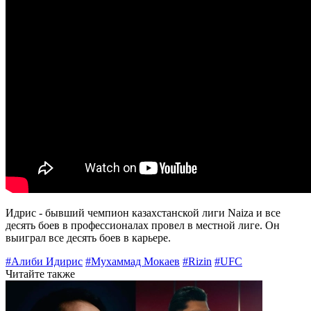
Идрис - бывший чемпион казахстанской лиги Naiza и все
десять боев в профессионалах провел в местной лиге. Он
выиграл все десять боев в карьере.
#Алиби Идирис
#Мухаммад Мокаев
#Rizin
#UFC
Читайте также