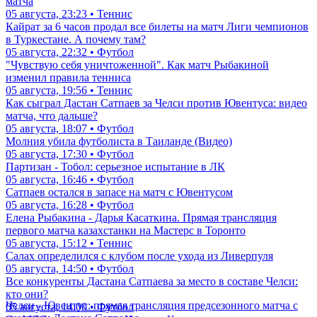
матча
05 августа, 23:23 • Теннис
Кайрат за 6 часов продал все билеты на матч Лиги чемпионов
в Туркестане. А почему там?
05 августа, 22:32 • Футбол
"Чувствую себя уничтоженной". Как матч Рыбакиной
изменил правила тенниса
05 августа, 19:56 • Теннис
Как сыграл Дастан Сатпаев за Челси против Ювентуса: видео
матча, что дальше?
05 августа, 18:07 • Футбол
Молния убила футболиста в Таиланде (Видео)
05 августа, 17:30 • Футбол
Партизан - Тобол: серьезное испытание в ЛК
05 августа, 16:46 • Футбол
Сатпаев остался в запасе на матч с Ювентусом
05 августа, 16:28 • Футбол
Елена Рыбакина - Дарья Касаткина. Прямая трансляция
первого матча казахстанки на Мастерс в Торонто
05 августа, 15:12 • Теннис
Салах определился с клубом после ухода из Ливерпуля
05 августа, 14:50 • Футбол
Все конкуренты Дастана Сатпаева за место в составе Челси:
кто они?
Челси - Ювентус: прямая трансляция предсезонного матча с
05 августа, 14:00 • Футбол