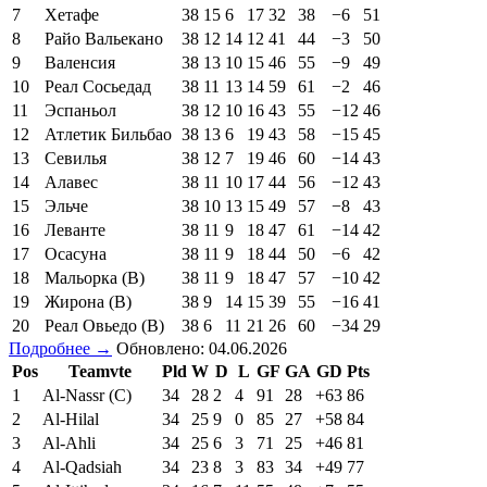
7
Хетафе
38
15
6
17
32
38
−6
51
8
Райо Вальекано
38
12
14
12
41
44
−3
50
9
Валенсия
38
13
10
15
46
55
−9
49
10
Реал Сосьедад
38
11
13
14
59
61
−2
46
11
Эспаньол
38
12
10
16
43
55
−12
46
12
Атлетик Бильбао
38
13
6
19
43
58
−15
45
13
Севилья
38
12
7
19
46
60
−14
43
14
Алавес
38
11
10
17
44
56
−12
43
15
Эльче
38
10
13
15
49
57
−8
43
16
Леванте
38
11
9
18
47
61
−14
42
17
Осасуна
38
11
9
18
44
50
−6
42
18
Мальорка (В)
38
11
9
18
47
57
−10
42
19
Жирона (В)
38
9
14
15
39
55
−16
41
20
Реал Овьедо (В)
38
6
11
21
26
60
−34
29
Подробнее →
Обновлено: 04.06.2026
Pos
Teamvte
Pld
W
D
L
GF
GA
GD
Pts
1
Al-Nassr (C)
34
28
2
4
91
28
+63
86
2
Al-Hilal
34
25
9
0
85
27
+58
84
3
Al-Ahli
34
25
6
3
71
25
+46
81
4
Al-Qadsiah
34
23
8
3
83
34
+49
77