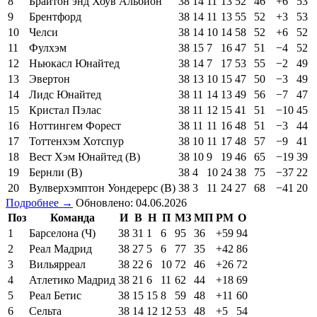
8
Брайтон энд Хоув Альбион
38
14
11
13
52
46
+6
53
9
Брентфорд
38
14
11
13
55
52
+3
53
10
Челси
38
14
10
14
58
52
+6
52
11
Фулхэм
38
15
7
16
47
51
−4
52
12
Ньюкасл Юнайтед
38
14
7
17
53
55
−2
49
13
Эвертон
38
13
10
15
47
50
−3
49
14
Лидс Юнайтед
38
11
14
13
49
56
−7
47
15
Кристал Пэлас
38
11
12
15
41
51
−10
45
16
Ноттингем Форест
38
11
11
16
48
51
−3
44
17
Тоттенхэм Хотспур
38
10
11
17
48
57
−9
41
18
Вест Хэм Юнайтед (В)
38
10
9
19
46
65
−19
39
19
Бернли (В)
38
4
10
24
38
75
−37
22
20
Вулверхэмптон Уондерерс (В)
38
3
11
24
27
68
−41
20
Подробнее →
Обновлено: 04.06.2026
Поз
Команда
И
В
Н
П
МЗ
МП
РМ
О
1
Барселона (Ч)
38
31
1
6
95
36
+59
94
2
Реал Мадрид
38
27
5
6
77
35
+42
86
3
Вильярреал
38
22
6
10
72
46
+26
72
4
Атлетико Мадрид
38
21
6
11
62
44
+18
69
5
Реал Бетис
38
15
15
8
59
48
+11
60
6
Сельта
38
14
12
12
53
48
+5
54