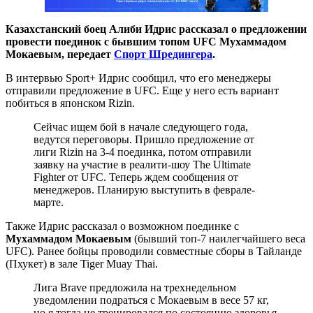
Казахстанский боец Алиби Идрис рассказал о предложении
провести поединок с бывшим топом UFC Мухаммадом
Мокаевым, передает
Спорт Шредингера
.
В интервью Sport+ Идрис сообщил, что его менеджеры
отправили предложение в UFC. Еще у него есть вариант
побиться в японском Rizin.
Сейчас ищем бой в начале следующего года,
ведутся переговоры. Пришло предложение от
лиги Rizin на 3-4 поединка, потом отправили
заявку на участие в реалити-шоу The Ultimate
Fighter от UFC. Теперь ждем сообщения от
менеджеров. Планирую выступить в феврале-
марте.
Также Идрис рассказал о возможном поединке с
Мухаммадом Мокаевым
(бывший топ-7 наилегчайшего веса
UFC). Ранее бойцы проводили совместные сборы в Тайланде
(Пхукет) в зале Tiger Muay Thai.
Лига Brave предложила на трехнедельном
уведомлении подраться с Мокаевым в весе 57 кг,
но я тогда не тренировался по состоянию здоровья,