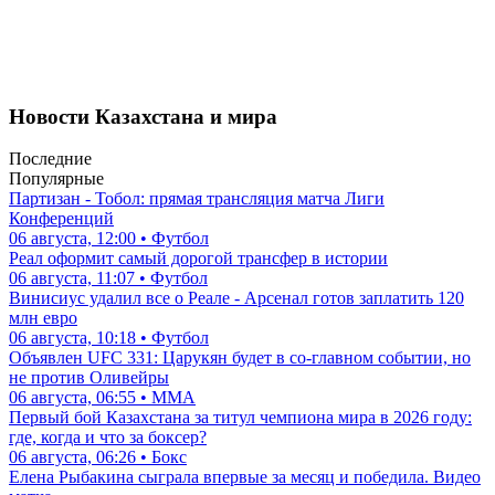
Новости Казахстана и мира
Последние
Популярные
Партизан - Тобол: прямая трансляция матча Лиги
Конференций
06 августа, 12:00 • Футбол
Реал оформит самый дорогой трансфер в истории
06 августа, 11:07 • Футбол
Винисиус удалил все о Реале - Арсенал готов заплатить 120
млн евро
06 августа, 10:18 • Футбол
Объявлен UFC 331: Царукян будет в со-главном событии, но
не против Оливейры
06 августа, 06:55 • ММА
Первый бой Казахстана за титул чемпиона мира в 2026 году:
где, когда и что за боксер?
06 августа, 06:26 • Бокс
Елена Рыбакина сыграла впервые за месяц и победила. Видео