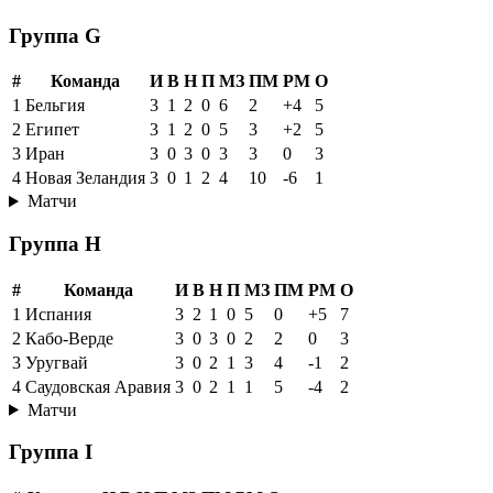
Группа G
#
Команда
И
В
Н
П
МЗ
ПМ
РМ
О
1
Бельгия
3
1
2
0
6
2
+4
5
2
Египет
3
1
2
0
5
3
+2
5
3
Иран
3
0
3
0
3
3
0
3
4
Новая Зеландия
3
0
1
2
4
10
-6
1
Матчи
Группа H
#
Команда
И
В
Н
П
МЗ
ПМ
РМ
О
1
Испания
3
2
1
0
5
0
+5
7
2
Кабо-Верде
3
0
3
0
2
2
0
3
3
Уругвай
3
0
2
1
3
4
-1
2
4
Саудовская Аравия
3
0
2
1
1
5
-4
2
Матчи
Группа I