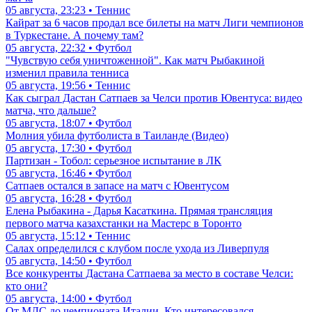
06 августа, 06:55 • ММА
Первый бой Казахстана за титул чемпиона мира в 2026 году:
где, когда и что за боксер?
06 августа, 06:26 • Бокс
Елена Рыбакина сыграла впервые за месяц и победила. Видео
матча
05 августа, 23:23 • Теннис
Кайрат за 6 часов продал все билеты на матч Лиги чемпионов
в Туркестане. А почему там?
05 августа, 22:32 • Футбол
"Чувствую себя уничтоженной". Как матч Рыбакиной
изменил правила тенниса
05 августа, 19:56 • Теннис
Как сыграл Дастан Сатпаев за Челси против Ювентуса: видео
матча, что дальше?
05 августа, 18:07 • Футбол
Молния убила футболиста в Таиланде (Видео)
05 августа, 17:30 • Футбол
Партизан - Тобол: серьезное испытание в ЛК
05 августа, 16:46 • Футбол
Сатпаев остался в запасе на матч с Ювентусом
05 августа, 16:28 • Футбол
Елена Рыбакина - Дарья Касаткина. Прямая трансляция
первого матча казахстанки на Мастерс в Торонто
05 августа, 15:12 • Теннис