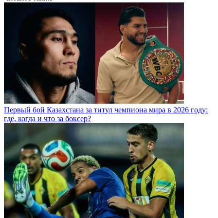
Изначально Hardcore планировал в июне сделать реванш
Касымбай - Хейбати.
#Муратбек Касымбай
#Диего Брандао
#Конор Макгрегор
#Hardcore
#Жуман Жумабеков
#Хамзат Магомадов
Читайте также
Первый бой Казахстана за титул чемпиона мира в 2026 году:
где, когда и что за боксер?