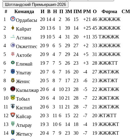
Социальные сети:
Турнирные таблицы
▾
Турнирные таблицы
×
КПЛ-2026
ЧМ-2026 по футболу
ЧМ-2026 по футболу. Группы
АПЛ-2026
Ла Лига-2026
Саудовская Про-лига-2026
Шотландский Премьершип-2026
#
Команда
И
В
Н
П
ЗМ
ПМ
РМ
О
Форма
СМ
1
20
14
4
2
36
15
+21
46
ЖЖЖЖЖ
Ордабасы
2
20
13
6
1
39
14
+25
45
ЖЖЖЖЖ
Кайрат
3
19
10
5
4
31
20
+11
35
ТЖЖЖЖ
Астана
4
20
9
6
5
29
27
+2
33
ЖЖЖЖЖ
Окжетпес
5
20
9
4
7
29
24
+5
31
ЖЖЖЖЖ
Актобе
6
19
7
7
5
26
23
+3
28
ЖЖЖТТ
Елимай
7
20
7
6
7
16
20
-4
27
ЖЖТЖЖ
Улытау
8
20
5
8
7
17
23
-6
23
ЖЖТЖТ
Женис
9
20
6
4
10
23
28
-5
22
ЖЖТЖЖ
Кызылжар
10
20
6
4
10
21
28
-7
22
ЖЖТЖЖ
Тобыл
11
20
6
3
11
21
28
-7
21
ЖЖТЖЖ
Каспий