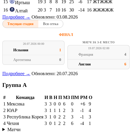
12
20
3
11
6
15
22
-7
20
ЖТЖТТ
Кайсар
13
19
3
10
6
14
18
-4
19
ЖЖЖЖТ
Атырау
14
20
4
7
9
23
30
-7
19
ЖЖЖЖТ
Жетысу
15
19
3
8
8
19
25
-6
17
ЖТЖЖЖ
Иртыш
16
20
3
7
10
16
30
-14
16
ЖЖЖЖЖ
Алтай
Подробнее →
Обновлено: 03.08.2026
Текущая стадия
Вся сетка
ФИНАЛ
МАТЧ ЗА 3-Е МЕСТО
20.07.2026 00:00
19.07.2026 02:00
Испания
1
Франция
4
Аргентина
0
Англия
6
Подробнее →
Обновлено: 20.07.2026
Группа A
#
Команда
И
В
Н
П
МЗ
ПМ
РМ
О