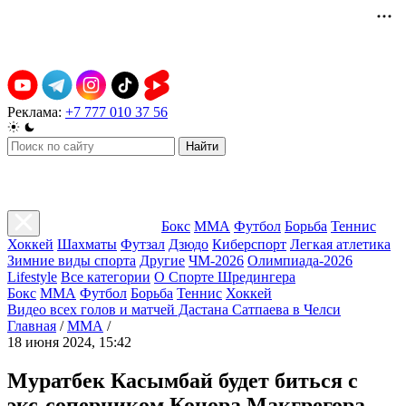
Реклама:
+7 777 010 37 56
Найти
Бокс
ММА
Футбол
Борьба
Теннис
Хоккей
Шахматы
Футзал
Дзюдо
Киберспорт
Легкая атлетика
Зимние виды спорта
Другие
ЧМ-2026
Олимпиада-2026
Lifestyle
Все категории
О Спорте Шредингера
Бокс
ММА
Футбол
Борьба
Теннис
Хоккей
Видео всех голов и матчей Дастана Сатпаева в Челси
Главная
/
ММА
/
18 июня 2024, 15:42