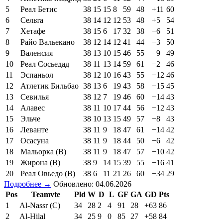
Поз
Команда
И
В
Н
П
МЗ
МП
РМ
О
1
Барселона (Ч)
38
31
1
6
95
36
+59
94
2
Реал Мадрид
38
27
5
6
77
35
+42
86
3
Вильярреал
38
22
6
10
72
46
+26
72
4
Атлетико Мадрид
38
21
6
11
62
44
+18
69
5
Реал Бетис
38
15
15
8
59
48
+11
60
6
Сельта
38
14
12
12
53
48
+5
54
7
Хетафе
38
15
6
17
32
38
−6
51
8
Райо Вальекано
38
12
14
12
41
44
−3
50
9
Валенсия
38
13
10
15
46
55
−9
49
10
Реал Сосьедад
38
11
13
14
59
61
−2
46
11
Эспаньол
38
12
10
16
43
55
−12
46
12
Атлетик Бильбао
38
13
6
19
43
58
−15
45
13
Севилья
38
12
7
19
46
60
−14
43
14
Алавес
38
11
10
17
44
56
−12
43
15
Эльче
38
10
13
15
49
57
−8
43
16
Леванте
38
11
9
18
47
61
−14
42
17
Осасуна
38
11
9
18
44
50
−6
42
18
Мальорка (В)
38
11
9
18
47
57
−10
42
19
Жирона (В)
38
9
14
15
39
55
−16
41