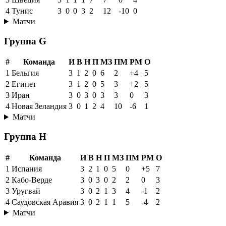
#
Команда
И
В
Н
П
МЗ
ПМ
РМ
О
1
Нидерланды
3
2
1
0
10
4
+6
7
2
Япония
3
1
2
0
7
3
+4
5
3
Швеция
3
1
1
1
7
7
0
4
4
Тунис
3
0
0
3
2
12
-10
0
Матчи
Группа G
#
Команда
И
В
Н
П
МЗ
ПМ
РМ
О
1
Бельгия
3
1
2
0
6
2
+4
5
2
Египет
3
1
2
0
5
3
+2
5
3
Иран
3
0
3
0
3
3
0
3
4
Новая Зеландия
3
0
1
2
4
10
-6
1
Матчи
Группа H
#
Команда
И
В
Н
П
МЗ
ПМ
РМ
О
1
Испания
3
2
1
0
5
0
+5
7