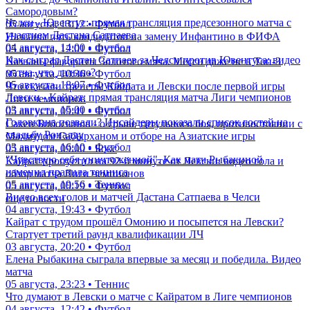
Салах определился с клубом после ухода из Ливерпуля
05 августа, 14:50 • Футбол
Все конкуренты Дастана Сатпаева за место в составе Челси:
кто они?
05 августа, 14:00 • Футбол
От МЛС до чемпионата Италии. Кто интересовался
Самородовым?
Челси - Ювентус: прямая трансляция предсезонного матча с
05 августа, 13:12 • Футбол
участием Дастана Сатпаева
Названы пять кандидатов на замену Инфантино в ФИФА
04 августа, 14:00 • Футбол
05 августа, 12:01 • Футбол
Как сыграл Дастан Сатпаев за Челси против Ювентуса: видео
Названы фавориты Золотого мяча. Месси даже не в Топ-3
матча, что дальше?
05 августа, 10:36 • Футбол
05 августа, 18:07 • Футбол
Что сказали тренеры Кайрата и Левски после первой игры
Левски - Кайрат: прямая трансляция матча Лиги чемпионов
Лиги чемпионов
03 августа, 15:00 • Футбол
05 августа, 09:41 • Футбол
Головкина позвали? Инсайдеры показали список гостей на
Сакен Бибосынов - о срыве титульного боя, противостоянии с
свадьбу Роналду
Махмудом Сабырханом и отборе на Азиатские игры
03 августа, 16:10 • Футбол
05 августа, 09:00 • Бокс
"Чувствую себя уничтоженной". Как матч Рыбакиной
Кайрат пропустил на 92-й минуте от Левски: видео гола и
изменил правила тенниса
обзор матча Лиги чемпионов
05 августа, 19:56 • Теннис
05 августа, 00:19 • Футбол
Видео всех голов и матчей Дастана Сатпаева в Челси
еще новости
04 августа, 19:43 • Футбол
Кайрат с трудом прошёл Омонию и посыпется на Левски?
Стартует третий раунд квалификации ЛЧ