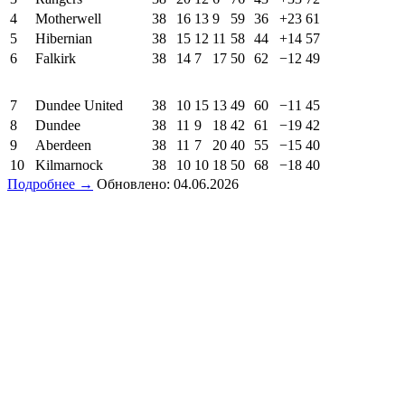
Подробнее →
Обновлено: 04.06.2026
Pos
Team
Pld
W
D
L
GF
GA
GD
Pts
1
Celtic (C)
38
26
4
8
73
41
+32
82
2
Heart of Midlothian
38
24
8
6
67
34
+33
80
3
Rangers
38
20
12
6
76
43
+33
72
4
Motherwell
38
16
13
9
59
36
+23
61
5
Hibernian
38
15
12
11
58
44
+14
57
6
Falkirk
38
14
7
17
50
62
−12
49
7
Dundee United
38
10
15
13
49
60
−11
45
8
Dundee
38
11
9
18
42
61
−19
42
9
Aberdeen
38
11
7
20
40
55
−15
40
10
Kilmarnock
38
10
10
18
50
68
−18
40
Подробнее →
Обновлено: 04.06.2026