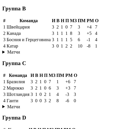
1
Мексика
3
3
0
0
6
0
+6
9
2
ЮАР
3
1
1
1
2
3
-1
4
3
Республика Корея
3
1
0
2
2
3
-1
3
4
Чехия
3
0
1
2
2
6
-4
1
Матчи
Группа B
#
Команда
И
В
Н
П
МЗ
ПМ
РМ
О
1
Швейцария
3
2
1
0
7
3
+4
7
2
Канада
3
1
1
1
8
3
+5
4
3
Босния и Герцеговина
3
1
1
1
5
6
-1
4
4
Катар
3
0
1
2
2
10
-8
1
Матчи
Группа C
#
Команда
И
В
Н
П
МЗ
ПМ
РМ
О
1
Бразилия
3
2
1
0
7
1
+6
7
2
Марокко
3
2
1
0
6
3
+3
7
3
Шотландия
3
1
0
2
1
4
-3
3