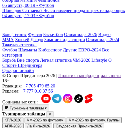
03 августа, 15:30 • Футбол
Напарник Роналду по ЧМ-2026 может стать одноклубником
Сатпаева
04 августа, 14:57 • Футбол
Кайрат пропустил на 92-й минуте от Левски: видео гола и
обзор матча Лиги чемпионов
05 августа, 00:19 • Футбол
Шанс для Сатпаева? Челси намерен продать трех нападающих
04 августа, 17:03 • Футбол
Бокс
Теннис
Футзал
Баскетбол
Олимпиада-2026
Видео
ММА
Хоккей
Дзюдо
Зимние виды спорта
Олимпиада-2024
Тяжелая атлетика
Футбол
Шахматы
Киберспорт
Другие
ЕВРО-2024
Все
категории
Борьба
Вне спорта
Легкая атлетика
ЧМ-2026
Lifestyle
О
Спорте Шредингера
Qazsport онлайн
© Cпорт Шредингера 2026
|
Политика конфиденциальности
18+
Редакция:
+7 705 479 65 20
Реклама:
+7 777 010 37 56