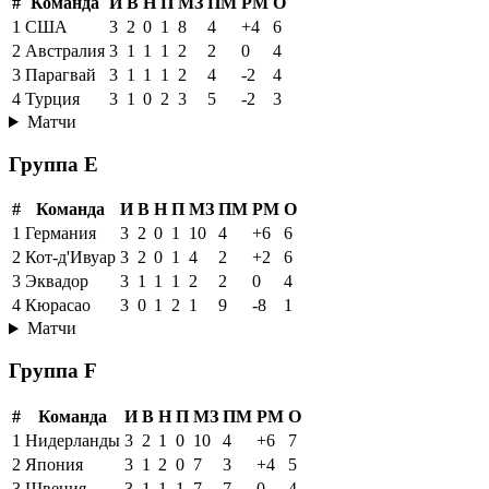
4
Гаити
3
0
0
3
2
8
-6
0
Матчи
Группа D
#
Команда
И
В
Н
П
МЗ
ПМ
РМ
О
1
США
3
2
0
1
8
4
+4
6
2
Австралия
3
1
1
1
2
2
0
4
3
Парагвай
3
1
1
1
2
4
-2
4
4
Турция
3
1
0
2
3
5
-2
3
Матчи
Группа E
#
Команда
И
В
Н
П
МЗ
ПМ
РМ
О
1
Германия
3
2
0
1
10
4
+6
6
2
Кот-д'Ивуар
3
2
0
1
4
2
+2
6
3
Эквадор
3
1
1
1
2
2
0
4
4
Кюрасао
3
0
1
2
1
9
-8
1
Матчи
Группа F