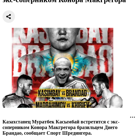
Муратбек Касымбай будет биться с
экс-соперником Конора Макгрегора