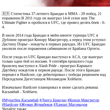
🇧🇷 Статистика 37-летнего Брандао в ММА - 29 побед, 21
поражение.В 2011 году он выиграл 14-й сезон шоу The
Ultimate Fighter и пробился в UFC, где провел десять боев - 6-
4.
В июле 2014 года Брандао в мейн-ивенте турнира UFC в
Дублине проиграл Конору Макгрегору, а перед этим уступил
Дастину Порье - нокауты в первых раундах. Из UFC Брандао
уволили после поражения сабмишном от Брайана Ортеги.
После ухода из UFC Брандао выступал в ACA, где выиграл
только один бой из восьми. 9 сентября прошлого года
бразилец выступил в Alash Pride - проиграл Каршыге
Даутбеку нокаутом в первом раунде. После этого Брандао
перешел в Hardcore, где дебютировал с победы решением над
Персидским Дагестанцем Мохамедом Хейбати.