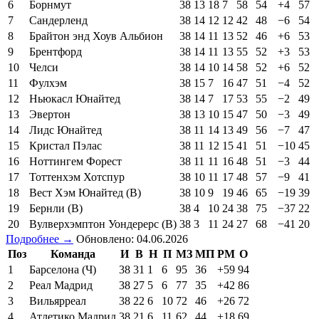
2
Манчестер Сити
38
23
9
6
77
35
+42
78
3
Манчестер Юнайтед
38
20
11
7
69
50
+19
71
4
Астон Вилла
38
19
8
11
56
49
+7
65
5
Ливерпуль
38
17
9
12
63
53
+10
60
6
Борнмут
38
13
18
7
58
54
+4
57
7
Сандерленд
38
14
12
12
42
48
−6
54
8
Брайтон энд Хоув Альбион
38
14
11
13
52
46
+6
53
9
Брентфорд
38
14
11
13
55
52
+3
53
10
Челси
38
14
10
14
58
52
+6
52
11
Фулхэм
38
15
7
16
47
51
−4
52
12
Ньюкасл Юнайтед
38
14
7
17
53
55
−2
49
13
Эвертон
38
13
10
15
47
50
−3
49
14
Лидс Юнайтед
38
11
14
13
49
56
−7
47
15
Кристал Пэлас
38
11
12
15
41
51
−10
45
16
Ноттингем Форест
38
11
11
16
48
51
−3
44
17
Тоттенхэм Хотспур
38
10
11
17
48
57
−9
41
18
Вест Хэм Юнайтед (В)
38
10
9
19
46
65
−19
39
19
Бернли (В)
38
4
10
24
38
75
−37
22
20
Вулверхэмптон Уондерерс (В)
38
3
11
24
27
68
−41
20
Подробнее →
Обновлено: 04.06.2026