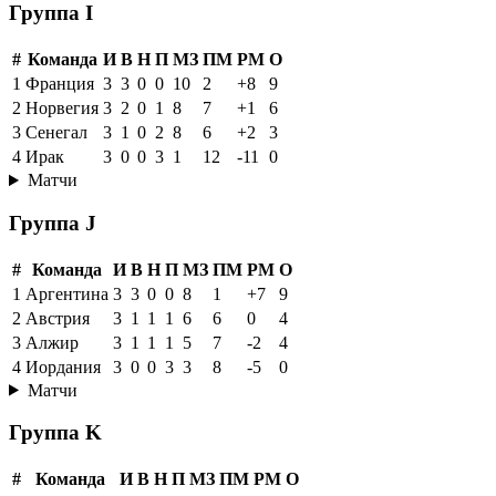
2
Кабо-Верде
3
0
3
0
2
2
0
3
3
Уругвай
3
0
2
1
3
4
-1
2
4
Саудовская Аравия
3
0
2
1
1
5
-4
2
Матчи
Группа I
#
Команда
И
В
Н
П
МЗ
ПМ
РМ
О
1
Франция
3
3
0
0
10
2
+8
9
2
Норвегия
3
2
0
1
8
7
+1
6
3
Сенегал
3
1
0
2
8
6
+2
3
4
Ирак
3
0
0
3
1
12
-11
0
Матчи
Группа J
#
Команда
И
В
Н
П
МЗ
ПМ
РМ
О
1
Аргентина
3
3
0
0
8
1
+7
9
2
Австрия
3
1
1
1
6
6
0
4
3
Алжир
3
1
1
1
5
7
-2
4
4
Иордания
3
0
0
3
3
8
-5
0