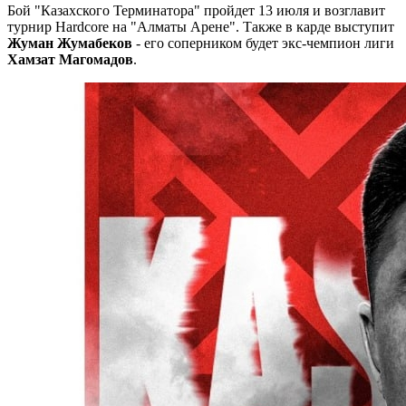
Казахстанец Муратбек Касымбай встретится с экс-
соперником Конора Макгрегора бразильцем Диего
Брандао, сообщает Спорт Шредингера.
Бой "Казахского Терминатора" пройдет 13 июля и возглавит
турнир Hardcore на "Алматы Арене". Также в карде выступит
Жуман Жумабеков
- его соперником будет экс-чемпион лиги
Хамзат Магомадов
.