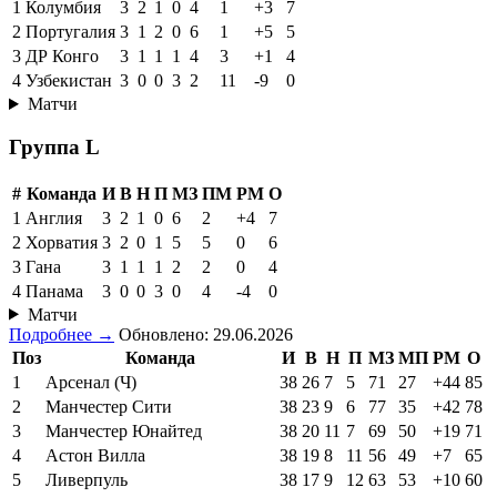
Матчи
Группа K
#
Команда
И
В
Н
П
МЗ
ПМ
РМ
О
1
Колумбия
3
2
1
0
4
1
+3
7
2
Португалия
3
1
2
0
6
1
+5
5
3
ДР Конго
3
1
1
1
4
3
+1
4
4
Узбекистан
3
0
0
3
2
11
-9
0
Матчи
Группа L
#
Команда
И
В
Н
П
МЗ
ПМ
РМ
О
1
Англия
3
2
1
0
6
2
+4
7
2
Хорватия
3
2
0
1
5
5
0
6
3
Гана
3
1
1
1
2
2
0
4
4
Панама
3
0
0
3
0
4
-4
0
Матчи
Подробнее →
Обновлено: 29.06.2026
Поз
Команда
И
В
Н
П
МЗ
МП
РМ
О
1
Арсенал (Ч)
38
26
7
5
71
27
+44
85