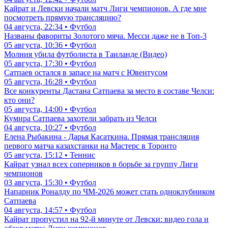
03 августа, 20:20 • Футбол
Елена Рыбакина сыграла впервые за месяц и победила. Видео
матча
05 августа, 23:23 • Теннис
Что думают в Левски о матче с Кайратом в Лиге чемпионов
04 августа, 12:42 • Футбол
Кайрат и Левски начали матч Лиги чемпионов. А где мне
посмотреть прямую трансляцию?
04 августа, 22:34 • Футбол
Названы фавориты Золотого мяча. Месси даже не в Топ-3
05 августа, 10:36 • Футбол
Молния убила футболиста в Таиланде (Видео)
05 августа, 17:30 • Футбол
Сатпаев остался в запасе на матч с Ювентусом
05 августа, 16:28 • Футбол
Все конкуренты Дастана Сатпаева за место в составе Челси:
кто они?
05 августа, 14:00 • Футбол
Кумира Сатпаева захотели забрать из Челси
04 августа, 10:27 • Футбол
Елена Рыбакина - Дарья Касаткина. Прямая трансляция
первого матча казахстанки на Мастерс в Торонто
05 августа, 15:12 • Теннис
Кайрат узнал всех соперников в борьбе за группу Лиги
чемпионов