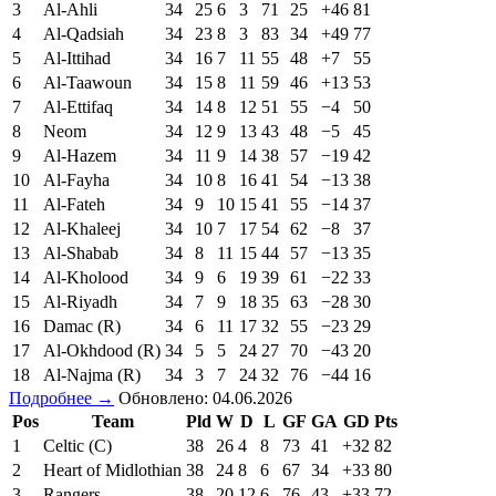
20
Реал Овьедо (В)
38
6
11
21
26
60
−34
29
Подробнее →
Обновлено: 04.06.2026
Pos
Teamvte
Pld
W
D
L
GF
GA
GD
Pts
1
Al-Nassr (C)
34
28
2
4
91
28
+63
86
2
Al-Hilal
34
25
9
0
85
27
+58
84
3
Al-Ahli
34
25
6
3
71
25
+46
81
4
Al-Qadsiah
34
23
8
3
83
34
+49
77
5
Al-Ittihad
34
16
7
11
55
48
+7
55
6
Al-Taawoun
34
15
8
11
59
46
+13
53
7
Al-Ettifaq
34
14
8
12
51
55
−4
50
8
Neom
34
12
9
13
43
48
−5
45
9
Al-Hazem
34
11
9
14
38
57
−19
42
10
Al-Fayha
34
10
8
16
41
54
−13
38
11
Al-Fateh
34
9
10
15
41
55
−14
37
12
Al-Khaleej
34
10
7
17
54
62
−8
37
13
Al-Shabab
34
8
11
15
44
57
−13
35
14
Al-Kholood
34
9
6
19
39
61
−22
33
15
Al-Riyadh
34
7
9
18
35
63
−28
30
16
Damac (R)
34
6
11
17
32
55
−23
29
17
Al-Okhdood (R)
34
5
5
24
27
70
−43
20
18
Al-Najma (R)
34
3
7
24
32
76
−44
16