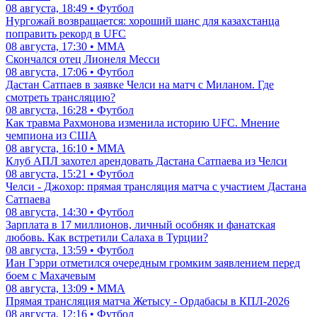
08 августа, 18:49 • Футбол
Нургожай возвращается: хороший шанс для казахстанца
поправить рекорд в UFC
08 августа, 17:30 • ММА
Скончался отец Лионеля Месси
08 августа, 17:06 • Футбол
Дастан Сатпаев в заявке Челси на матч с Миланом. Где
смотреть трансляцию?
08 августа, 16:28 • Футбол
Как травма Рахмонова изменила историю UFC. Мнение
чемпиона из США
08 августа, 16:10 • ММА
Клуб АПЛ захотел арендовать Дастана Сатпаева из Челси
08 августа, 15:21 • Футбол
Челси - Джохор: прямая трансляция матча с участием Дастана
Сатпаева
08 августа, 14:30 • Футбол
Зарплата в 17 миллионов, личный особняк и фанатская
любовь. Как встретили Салаха в Турции?
08 августа, 13:59 • Футбол
Иан Гэрри отметился очередным громким заявлением перед
боем с Махачевым
08 августа, 13:09 • ММА
Прямая трансляция матча Жетысу - Ордабасы в КПЛ-2026
08 августа, 12:16 • Футбол