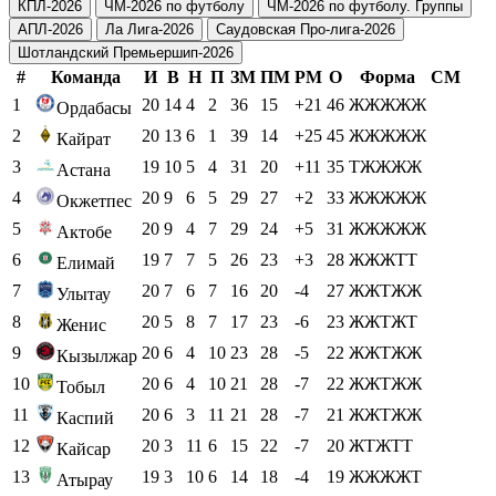
КПЛ-2026
ЧМ-2026 по футболу
ЧМ-2026 по футболу. Группы
АПЛ-2026
Ла Лига-2026
Саудовская Про-лига-2026
Шотландский Премьершип-2026
#
Команда
И
В
Н
П
ЗМ
ПМ
РМ
О
Форма
СМ
1
20
14
4
2
36
15
+21
46
ЖЖЖЖЖ
Ордабасы
2
20
13
6
1
39
14
+25
45
ЖЖЖЖЖ
Кайрат
3
19
10
5
4
31
20
+11
35
ТЖЖЖЖ
Астана
4
20
9
6
5
29
27
+2
33
ЖЖЖЖЖ
Окжетпес
5
20
9
4
7
29
24
+5
31
ЖЖЖЖЖ
Актобе
6
19
7
7
5
26
23
+3
28
ЖЖЖТТ
Елимай
7
20
7
6
7
16
20
-4
27
ЖЖТЖЖ
Улытау
8
20
5
8
7
17
23
-6
23
ЖЖТЖТ
Женис
9
20
6
4
10
23
28
-5
22
ЖЖТЖЖ
Кызылжар
10
20
6
4
10
21
28
-7
22
ЖЖТЖЖ
Тобыл
11
20
6
3
11
21
28
-7
21
ЖЖТЖЖ
Каспий
12
20
3
11
6
15
22
-7
20
ЖТЖТТ
Кайсар
13
19
3
10
6
14
18
-4
19
ЖЖЖЖТ
Атырау