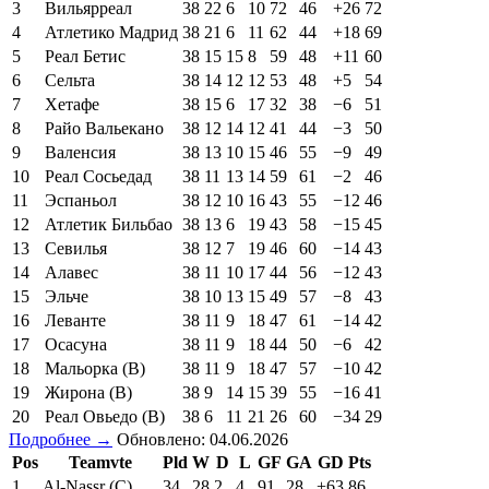
3
Вильярреал
38
22
6
10
72
46
+26
72
4
Атлетико Мадрид
38
21
6
11
62
44
+18
69
5
Реал Бетис
38
15
15
8
59
48
+11
60
6
Сельта
38
14
12
12
53
48
+5
54
7
Хетафе
38
15
6
17
32
38
−6
51
8
Райо Вальекано
38
12
14
12
41
44
−3
50
9
Валенсия
38
13
10
15
46
55
−9
49
10
Реал Сосьедад
38
11
13
14
59
61
−2
46
11
Эспаньол
38
12
10
16
43
55
−12
46
12
Атлетик Бильбао
38
13
6
19
43
58
−15
45
13
Севилья
38
12
7
19
46
60
−14
43
14
Алавес
38
11
10
17
44
56
−12
43
15
Эльче
38
10
13
15
49
57
−8
43
16
Леванте
38
11
9
18
47
61
−14
42
17
Осасуна
38
11
9
18
44
50
−6
42
18
Мальорка (В)
38
11
9
18
47
57
−10
42
19
Жирона (В)
38
9
14
15
39
55
−16
41
20
Реал Овьедо (В)
38
6
11
21
26
60
−34
29
Подробнее →
Обновлено: 04.06.2026
Pos
Teamvte
Pld
W
D
L
GF
GA
GD
Pts
1
Al-Nassr (C)
34
28
2
4
91
28
+63
86