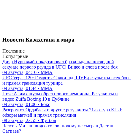
Новости Казахстана и мира
Последние
Популярные
Дияр Нургожай нокаутировал бразильца на последней
секунде первого раунда в UFC! Видео и слова после боя
09 августа, 04:16 • ММА
UFC Vegas 120: Гамрот - Салкиллд. LIVE-результаты всех боев
и прямая трансляция турнира
09 августа, 01:44 • ММА
Пояс Алимханулы обрел нового чемпиона: Результаты и
видео Zuffa Boxing 10 в Дублине
09 августа, 01:06 • Бокс
Разгром от Ордабасы и другие результаты 21-го тура КПЛ:
обзоры матчей и прямая трансляция
08 августа, 23:55 • Футбол
Челси - Милан: видео голов, почему не сыграл Дастан
Сатпаев?