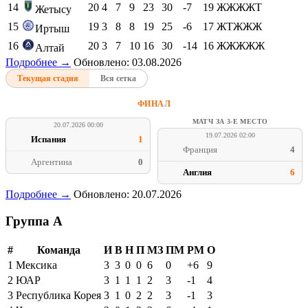
14
20
4
7
9
23
30
-7
19
ЖЖЖЖТ
Жетысу
15
19
3
8
8
19
25
-6
17
ЖТЖЖЖ
Иртыш
16
20
3
7
10
16
30
-14
16
ЖЖЖЖЖ
Алтай
Подробнее →
Обновлено: 03.08.2026
Текущая стадия
Вся сетка
ФИНАЛ
МАТЧ ЗА 3-Е МЕСТО
20.07.2026 00:00
19.07.2026 02:00
Испания
1
Франция
4
Аргентина
0
Англия
6
Подробнее →
Обновлено: 20.07.2026
Группа A
#
Команда
И
В
Н
П
МЗ
ПМ
РМ
О
1
Мексика
3
3
0
0
6
0
+6
9
2
ЮАР
3
1
1
1
2
3
-1
4
3
Республика Корея
3
1
0
2
2
3
-1
3