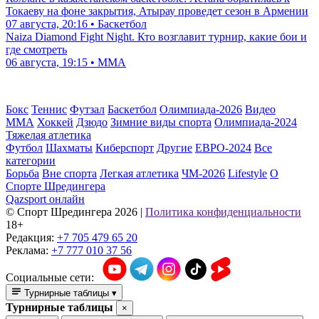
Токаеву на фоне закрытия, Атырау проведет сезон в Армении
07 августа, 20:16 • Баскетбол
Naiza Diamond Fight Night. Кто возглавит турнир, какие бои и
где смотреть
06 августа, 19:15 • ММА
Бокс
Теннис
Футзал
Баскетбол
Олимпиада-2026
Видео
ММА
Хоккей
Дзюдо
Зимние виды спорта
Олимпиада-2024
Тяжелая атлетика
Футбол
Шахматы
Киберспорт
Другие
ЕВРО-2024
Все
категории
Борьба
Вне спорта
Легкая атлетика
ЧМ-2026
Lifestyle
О
Спорте Шредингера
Qazsport онлайн
© Cпорт Шредингера 2026
|
Политика конфиденциальности
18+
Редакция:
+7 705 479 65 20
Реклама:
+7 777 010 37 56
Социальные сети:
Турнирные таблицы
▾
Турнирные таблицы
×