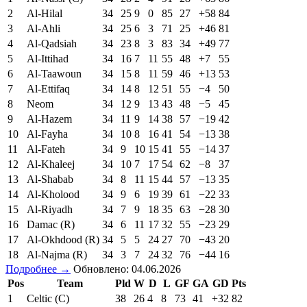
2
Al-Hilal
34
25
9
0
85
27
+58
84
3
Al-Ahli
34
25
6
3
71
25
+46
81
4
Al-Qadsiah
34
23
8
3
83
34
+49
77
5
Al-Ittihad
34
16
7
11
55
48
+7
55
6
Al-Taawoun
34
15
8
11
59
46
+13
53
7
Al-Ettifaq
34
14
8
12
51
55
−4
50
8
Neom
34
12
9
13
43
48
−5
45
9
Al-Hazem
34
11
9
14
38
57
−19
42
10
Al-Fayha
34
10
8
16
41
54
−13
38
11
Al-Fateh
34
9
10
15
41
55
−14
37
12
Al-Khaleej
34
10
7
17
54
62
−8
37
13
Al-Shabab
34
8
11
15
44
57
−13
35
14
Al-Kholood
34
9
6
19
39
61
−22
33
15
Al-Riyadh
34
7
9
18
35
63
−28
30
16
Damac (R)
34
6
11
17
32
55
−23
29
17
Al-Okhdood (R)
34
5
5
24
27
70
−43
20
18
Al-Najma (R)
34
3
7
24
32
76
−44
16
Подробнее →
Обновлено: 04.06.2026
Pos
Team
Pld
W
D
L
GF
GA
GD
Pts
1
Celtic (C)
38
26
4
8
73
41
+32
82