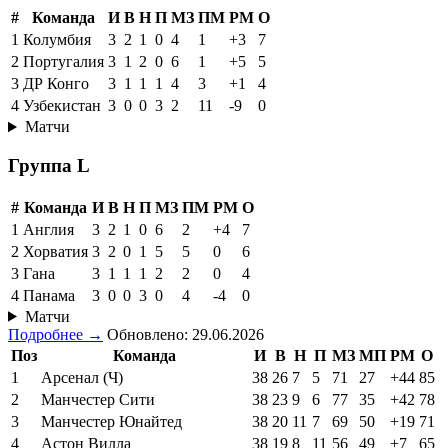
#
Команда
И
В
Н
П
МЗ
ПМ
РМ
О
1
Колумбия
3
2
1
0
4
1
+3
7
2
Португалия
3
1
2
0
6
1
+5
5
3
ДР Конго
3
1
1
1
4
3
+1
4
4
Узбекистан
3
0
0
3
2
11
-9
0
Матчи
Группа L
#
Команда
И
В
Н
П
МЗ
ПМ
РМ
О
1
Англия
3
2
1
0
6
2
+4
7
2
Хорватия
3
2
0
1
5
5
0
6
3
Гана
3
1
1
1
2
2
0
4
4
Панама
3
0
0
3
0
4
-4
0
Матчи
Подробнее →
Обновлено: 29.06.2026
Поз
Команда
И
В
Н
П
МЗ
МП
РМ
О
1
Арсенал (Ч)
38
26
7
5
71
27
+44
85
2
Манчестер Сити
38
23
9
6
77
35
+42
78
3
Манчестер Юнайтед
38
20
11
7
69
50
+19
71
4
Астон Вилла
38
19
8
11
56
49
+7
65