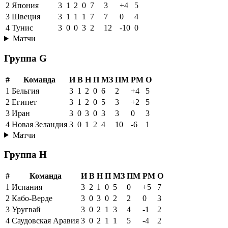
2
Япония
3
1
2
0
7
3
+4
5
3
Швеция
3
1
1
1
7
7
0
4
4
Тунис
3
0
0
3
2
12
-10
0
Матчи
Группа G
#
Команда
И
В
Н
П
МЗ
ПМ
РМ
О
1
Бельгия
3
1
2
0
6
2
+4
5
2
Египет
3
1
2
0
5
3
+2
5
3
Иран
3
0
3
0
3
3
0
3
4
Новая Зеландия
3
0
1
2
4
10
-6
1
Матчи
Группа H
#
Команда
И
В
Н
П
МЗ
ПМ
РМ
О
1
Испания
3
2
1
0
5
0
+5
7
2
Кабо-Верде
3
0
3
0
2
2
0
3
3
Уругвай
3
0
2
1
3
4
-1
2
4
Саудовская Аравия
3
0
2
1
1
5
-4
2