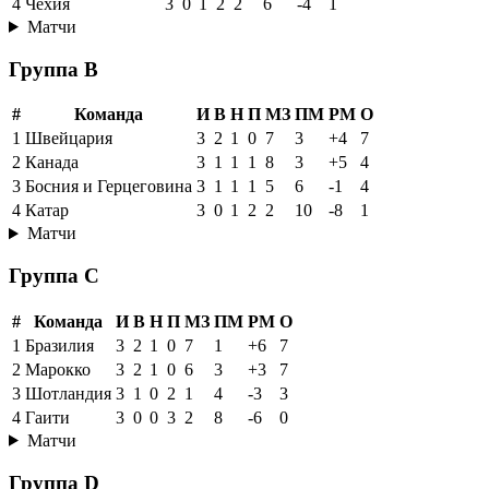
4
Чехия
3
0
1
2
2
6
-4
1
Матчи
Группа B
#
Команда
И
В
Н
П
МЗ
ПМ
РМ
О
1
Швейцария
3
2
1
0
7
3
+4
7
2
Канада
3
1
1
1
8
3
+5
4
3
Босния и Герцеговина
3
1
1
1
5
6
-1
4
4
Катар
3
0
1
2
2
10
-8
1
Матчи
Группа C
#
Команда
И
В
Н
П
МЗ
ПМ
РМ
О
1
Бразилия
3
2
1
0
7
1
+6
7
2
Марокко
3
2
1
0
6
3
+3
7
3
Шотландия
3
1
0
2
1
4
-3
3
4
Гаити
3
0
0
3
2
8
-6
0
Матчи
Группа D