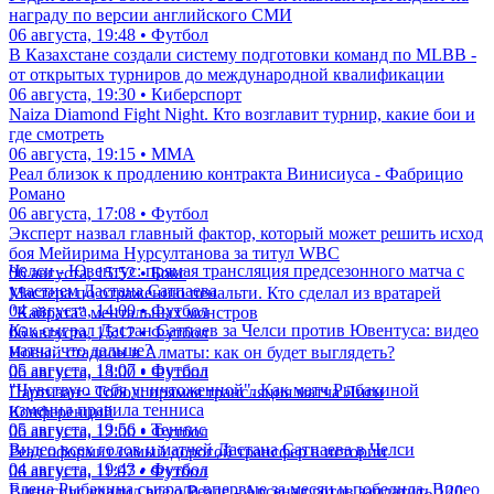
награду по версии английского СМИ
06 августа, 19:48 • Футбол
В Казахстане создали систему подготовки команд по MLBB -
от открытых турниров до международной квалификации
06 августа, 19:30 • Киберспорт
Naiza Diamond Fight Night. Кто возглавит турнир, какие бои и
где смотреть
06 августа, 19:15 • ММА
Реал близок к продлению контракта Винисиуса - Фабрицио
Романо
06 августа, 17:08 • Футбол
Эксперт назвал главный фактор, который может решить исход
боя Мейирима Нурсултанова за титул WBC
Челси - Ювентус: прямая трансляция предсезонного матча с
06 августа, 15:52 • Бокс
участием Дастана Сатпаева
Мастера по отражению пенальти. Кто сделал из вратарей
04 августа, 14:00 • Футбол
"Кайрата" ментальных монстров
Как сыграл Дастан Сатпаев за Челси против Ювентуса: видео
06 августа, 15:12 • Футбол
матча, что дальше?
Новый стадион в Алматы: как он будет выглядеть?
05 августа, 18:07 • Футбол
06 августа, 13:00 • Футбол
"Чувствую себя уничтоженной". Как матч Рыбакиной
Партизан - Тобол: прямая трансляция матча Лиги
изменил правила тенниса
Конференций
05 августа, 19:56 • Теннис
06 августа, 12:00 • Футбол
Видео всех голов и матчей Дастана Сатпаева в Челси
Реал оформит самый дорогой трансфер в истории
04 августа, 19:43 • Футбол
06 августа, 11:07 • Футбол
Елена Рыбакина сыграла впервые за месяц и победила. Видео
Винисиус удалил все о Реале - Арсенал готов заплатить 120