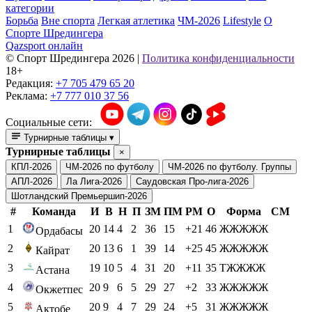
категории
Борьба
Вне спорта
Легкая атлетика
ЧМ-2026
Lifestyle
О
Спорте Шредингера
Qazsport онлайн
© Cпорт Шредингера 2026
|
Политика конфиденциальности
18+
Редакция:
+7 705 479 65 20
Реклама:
+7 777 010 37 56
Социальные сети:
Турнирные таблицы
▾
Турнирные таблицы
×
КПЛ-2026
ЧМ-2026 по футболу
ЧМ-2026 по футболу. Группы
АПЛ-2026
Ла Лига-2026
Саудовская Про-лига-2026
Шотландский Премьершип-2026
#
Команда
И
В
Н
П
ЗМ
ПМ
РМ
О
Форма
СМ
1
20
14
4
2
36
15
+21
46
ЖЖЖЖЖ
Ордабасы
2
20
13
6
1
39
14
+25
45
ЖЖЖЖЖ
Кайрат
3
19
10
5
4
31
20
+11
35
ТЖЖЖЖ
Астана
4
20
9
6
5
29
27
+2
33
ЖЖЖЖЖ
Окжетпес
5
20
9
4
7
29
24
+5
31
ЖЖЖЖЖ
Актобе