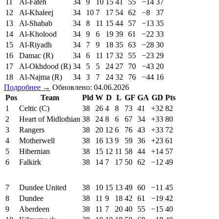
11
Al-Fateh
34
9
10
15
41
55
−14
37
12
Al-Khaleej
34
10
7
17
54
62
−8
37
13
Al-Shabab
34
8
11
15
44
57
−13
35
14
Al-Kholood
34
9
6
19
39
61
−22
33
15
Al-Riyadh
34
7
9
18
35
63
−28
30
16
Damac (R)
34
6
11
17
32
55
−23
29
17
Al-Okhdood (R)
34
5
5
24
27
70
−43
20
18
Al-Najma (R)
34
3
7
24
32
76
−44
16
Подробнее →
Обновлено: 04.06.2026
Pos
Team
Pld
W
D
L
GF
GA
GD
Pts
1
Celtic (C)
38
26
4
8
73
41
+32
82
2
Heart of Midlothian
38
24
8
6
67
34
+33
80
3
Rangers
38
20
12
6
76
43
+33
72
4
Motherwell
38
16
13
9
59
36
+23
61
5
Hibernian
38
15
12
11
58
44
+14
57
6
Falkirk
38
14
7
17
50
62
−12
49
7
Dundee United
38
10
15
13
49
60
−11
45
8
Dundee
38
11
9
18
42
61
−19
42
9
Aberdeen
38
11
7
20
40
55
−15
40