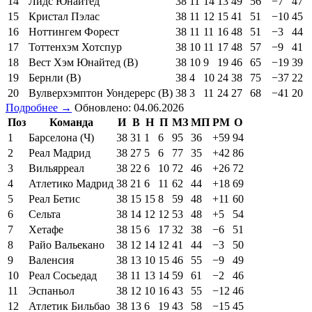
14
Лидс Юнайтед
38
11
14
13
49
56
−7
47
15
Кристал Пэлас
38
11
12
15
41
51
−10
45
16
Ноттингем Форест
38
11
11
16
48
51
−3
44
17
Тоттенхэм Хотспур
38
10
11
17
48
57
−9
41
18
Вест Хэм Юнайтед (В)
38
10
9
19
46
65
−19
39
19
Бернли (В)
38
4
10
24
38
75
−37
22
20
Вулверхэмптон Уондерерс (В)
38
3
11
24
27
68
−41
20
Подробнее →
Обновлено: 04.06.2026
Поз
Команда
И
В
Н
П
МЗ
МП
РМ
О
1
Барселона (Ч)
38
31
1
6
95
36
+59
94
2
Реал Мадрид
38
27
5
6
77
35
+42
86
3
Вильярреал
38
22
6
10
72
46
+26
72
4
Атлетико Мадрид
38
21
6
11
62
44
+18
69
5
Реал Бетис
38
15
15
8
59
48
+11
60
6
Сельта
38
14
12
12
53
48
+5
54
7
Хетафе
38
15
6
17
32
38
−6
51
8
Райо Вальекано
38
12
14
12
41
44
−3
50
9
Валенсия
38
13
10
15
46
55
−9
49
10
Реал Сосьедад
38
11
13
14
59
61
−2
46
11
Эспаньол
38
12
10
16
43
55
−12
46
12
Атлетик Бильбао
38
13
6
19
43
58
−15
45