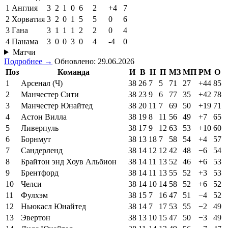
1
Англия
3
2
1
0
6
2
+4
7
2
Хорватия
3
2
0
1
5
5
0
6
3
Гана
3
1
1
1
2
2
0
4
4
Панама
3
0
0
3
0
4
-4
0
Матчи
Подробнее →
Обновлено: 29.06.2026
Поз
Команда
И
В
Н
П
МЗ
МП
РМ
О
1
Арсенал (Ч)
38
26
7
5
71
27
+44
85
2
Манчестер Сити
38
23
9
6
77
35
+42
78
3
Манчестер Юнайтед
38
20
11
7
69
50
+19
71
4
Астон Вилла
38
19
8
11
56
49
+7
65
5
Ливерпуль
38
17
9
12
63
53
+10
60
6
Борнмут
38
13
18
7
58
54
+4
57
7
Сандерленд
38
14
12
12
42
48
−6
54
8
Брайтон энд Хоув Альбион
38
14
11
13
52
46
+6
53
9
Брентфорд
38
14
11
13
55
52
+3
53
10
Челси
38
14
10
14
58
52
+6
52
11
Фулхэм
38
15
7
16
47
51
−4
52
12
Ньюкасл Юнайтед
38
14
7
17
53
55
−2
49
13
Эвертон
38
13
10
15
47
50
−3
49