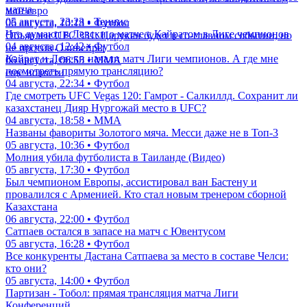
матча
млн евро
05 августа, 23:23 • Теннис
06 августа, 10:18 • Футбол
Что думают в Левски о матче с Кайратом в Лиге чемпионов
Объявлен UFC 331: Царукян будет в со-главном событии, но
04 августа, 12:42 • Футбол
не против Оливейры
Кайрат и Левски начали матч Лиги чемпионов. А где мне
06 августа, 06:55 • ММА
посмотреть прямую трансляцию?
еще новости
04 августа, 22:34 • Футбол
Где смотреть UFC Vegas 120: Гамрот - Салкиллд. Сохранит ли
казахстанец Дияр Нургожай место в UFC?
04 августа, 18:58 • ММА
Названы фавориты Золотого мяча. Месси даже не в Топ-3
05 августа, 10:36 • Футбол
Молния убила футболиста в Таиланде (Видео)
05 августа, 17:30 • Футбол
Был чемпионом Европы, ассистировал ван Бастену и
провалился с Арменией. Кто стал новым тренером сборной
Казахстана
06 августа, 22:00 • Футбол
Сатпаев остался в запасе на матч с Ювентусом
05 августа, 16:28 • Футбол
Все конкуренты Дастана Сатпаева за место в составе Челси:
кто они?
05 августа, 14:00 • Футбол
Партизан - Тобол: прямая трансляция матча Лиги
Конференций