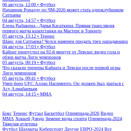
06 августа, 12:00 • Футбол
Напарник Роналду по ЧМ-2026 может стать одноклубником
Сатпаева
04 августа, 14:57 • Футбол
Елена Рыбакина - Дарья Касаткина. Прямая трансляция
первого матча казахстанки на Мастерс в Торонто
05 августа, 15:12 • Теннис
Шанс для Сатпаева? Челси намерен продать трех нападающих
04 августа, 17:03 • Футбол
Кайрат пропустил на 92-й минуте от Левски: видео гола и
обзор матча Лиги чемпионов
05 августа, 00:19 • Футбол
Что сказали тренеры Кайрата и Левски после первой игры
Лиги чемпионов
05 августа, 09:41 • Футбол
Умер боец UFC Аллан Насименто. Он должен был драться с
Асу Алмабаевым
04 августа, 14:15 • ММА
Бокс
Теннис
Футзал
Баскетбол
Олимпиада-2026
Видео
ММА
Хоккей
Дзюдо
Зимние виды спорта
Олимпиада-2024
Тяжелая атлетика
Футбол
Шахматы
Киберспорт
Другие
ЕВРО-2024
Все