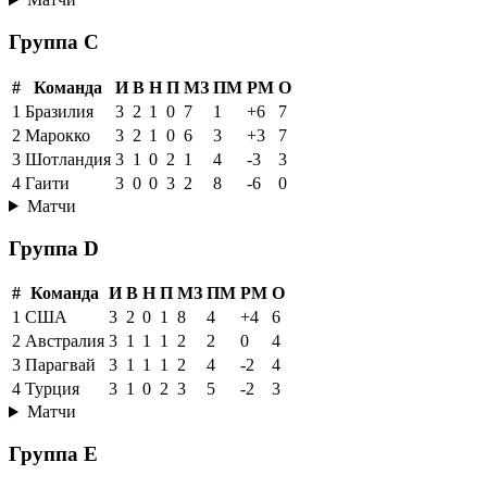
Группа C
#
Команда
И
В
Н
П
МЗ
ПМ
РМ
О
1
Бразилия
3
2
1
0
7
1
+6
7
2
Марокко
3
2
1
0
6
3
+3
7
3
Шотландия
3
1
0
2
1
4
-3
3
4
Гаити
3
0
0
3
2
8
-6
0
Матчи
Группа D
#
Команда
И
В
Н
П
МЗ
ПМ
РМ
О
1
США
3
2
0
1
8
4
+4
6
2
Австралия
3
1
1
1
2
2
0
4
3
Парагвай
3
1
1
1
2
4
-2
4
4
Турция
3
1
0
2
3
5
-2
3
Матчи
Группа E