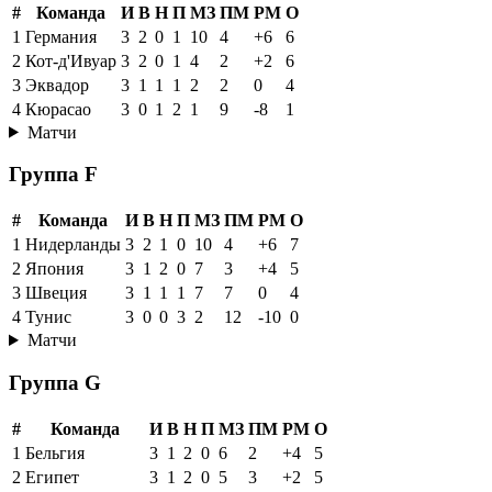
#
Команда
И
В
Н
П
МЗ
ПМ
РМ
О
1
Германия
3
2
0
1
10
4
+6
6
2
Кот-д'Ивуар
3
2
0
1
4
2
+2
6
3
Эквадор
3
1
1
1
2
2
0
4
4
Кюрасао
3
0
1
2
1
9
-8
1
Матчи
Группа F
#
Команда
И
В
Н
П
МЗ
ПМ
РМ
О
1
Нидерланды
3
2
1
0
10
4
+6
7
2
Япония
3
1
2
0
7
3
+4
5
3
Швеция
3
1
1
1
7
7
0
4
4
Тунис
3
0
0
3
2
12
-10
0
Матчи
Группа G
#
Команда
И
В
Н
П
МЗ
ПМ
РМ
О
1
Бельгия
3
1
2
0
6
2
+4
5
2
Египет
3
1
2
0
5
3
+2
5