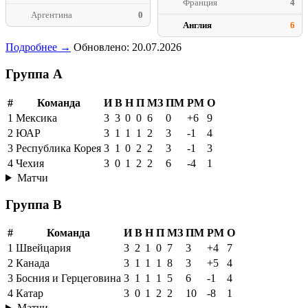
Франция
4
Аргентина
0
Англия
6
Подробнее →
Обновлено: 20.07.2026
Группа A
#
Команда
И
В
Н
П
МЗ
ПМ
РМ
О
1
Мексика
3
3
0
0
6
0
+6
9
2
ЮАР
3
1
1
1
2
3
-1
4
3
Республика Корея
3
1
0
2
2
3
-1
3
4
Чехия
3
0
1
2
2
6
-4
1
Матчи
Группа B
#
Команда
И
В
Н
П
МЗ
ПМ
РМ
О
1
Швейцария
3
2
1
0
7
3
+4
7
2
Канада
3
1
1
1
8
3
+5
4
3
Босния и Герцеговина
3
1
1
1
5
6
-1
4
4
Катар
3
0
1
2
2
10
-8
1
Матчи