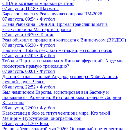
США и возглавил мировой рейтинг
07 августа, 11:18 • Шахматы
Барселона увела у Реала лучшего игрока ЧМ-2026
07 августа, 09:54 • Футбол
Елена Рыбакина - Энн Ли. Прямая трансляция матча
казахстанки на Мастерс в Торонто
07 августа, 06:30 • Теннис
Реал объявил о продлении контракта с Винисиусом (ВИДЕО)
07 августа, 05:30 • Футбол
Партизан - Тобол: результат матча, видео голов и обзор
07 августа, 02:05 • Футбол
Тобол и Партизан начали матч Лиги конференций. А где мне
посмотреть прямую трансляцию?
07 августа, 00:01 • Футбол
Дастан Сатпаев - новый Агуэро, разговор с Хаби Алонсо,
лучший друг в Челси
06 августа, 22:52 • Футбол
Был чемпионом Европы, ассистировал ван Бастену и
провалился с Арменией. Кто стал новым тренером сборной
Казахстана
06 августа, 22:00 • Футбол
Казахстанец в бою за титул чемпиона мира. Кто такой
Мейирим Нурсултанов: биография, бои
06 августа, 21:30 • Бокс
Родри заберет Золотой мяч 2026? Он главный претендент на