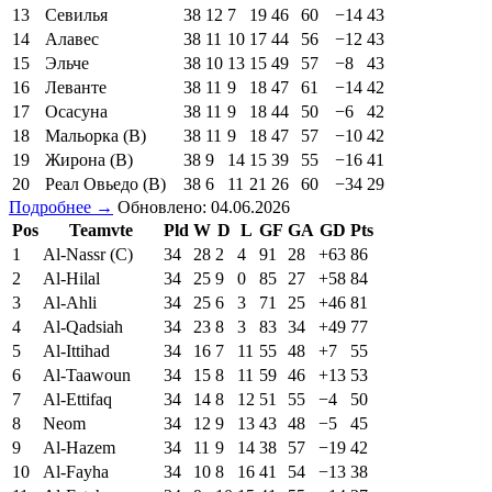
13
Севилья
38
12
7
19
46
60
−14
43
14
Алавес
38
11
10
17
44
56
−12
43
15
Эльче
38
10
13
15
49
57
−8
43
16
Леванте
38
11
9
18
47
61
−14
42
17
Осасуна
38
11
9
18
44
50
−6
42
18
Мальорка (В)
38
11
9
18
47
57
−10
42
19
Жирона (В)
38
9
14
15
39
55
−16
41
20
Реал Овьедо (В)
38
6
11
21
26
60
−34
29
Подробнее →
Обновлено: 04.06.2026
Pos
Teamvte
Pld
W
D
L
GF
GA
GD
Pts
1
Al-Nassr (C)
34
28
2
4
91
28
+63
86
2
Al-Hilal
34
25
9
0
85
27
+58
84
3
Al-Ahli
34
25
6
3
71
25
+46
81
4
Al-Qadsiah
34
23
8
3
83
34
+49
77
5
Al-Ittihad
34
16
7
11
55
48
+7
55
6
Al-Taawoun
34
15
8
11
59
46
+13
53
7
Al-Ettifaq
34
14
8
12
51
55
−4
50
8
Neom
34
12
9
13
43
48
−5
45
9
Al-Hazem
34
11
9
14
38
57
−19
42
10
Al-Fayha
34
10
8
16
41
54
−13
38