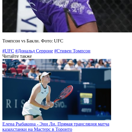
Томпсон vs Бакли. Фото: UFC
#UFC
#Дональд Серроне
#Стивен Томпсон
Читайте также
Елена Рыбакина - Энн Ли. Прямая трансляция матча
казахстанки на Мастерс в Торонто