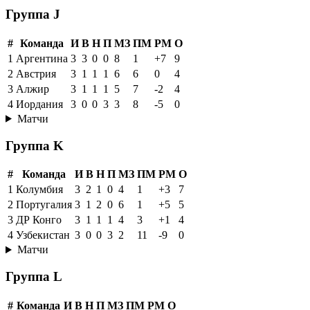
Группа J
#
Команда
И
В
Н
П
МЗ
ПМ
РМ
О
1
Аргентина
3
3
0
0
8
1
+7
9
2
Австрия
3
1
1
1
6
6
0
4
3
Алжир
3
1
1
1
5
7
-2
4
4
Иордания
3
0
0
3
3
8
-5
0
Матчи
Группа K
#
Команда
И
В
Н
П
МЗ
ПМ
РМ
О
1
Колумбия
3
2
1
0
4
1
+3
7
2
Португалия
3
1
2
0
6
1
+5
5
3
ДР Конго
3
1
1
1
4
3
+1
4
4
Узбекистан
3
0
0
3
2
11
-9
0
Матчи
Группа L
#
Команда
И
В
Н
П
МЗ
ПМ
РМ
О