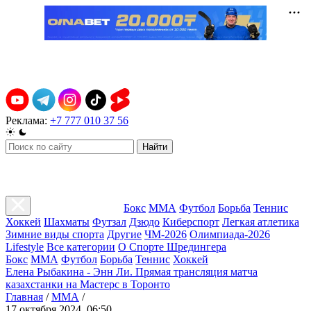
Реклама:
+7 777 010 37 56
Найти
Бокс
ММА
Футбол
Борьба
Теннис
Хоккей
Шахматы
Футзал
Дзюдо
Киберспорт
Легкая атлетика
Зимние виды спорта
Другие
ЧМ-2026
Олимпиада-2026
Lifestyle
Все категории
О Спорте Шредингера
Бокс
ММА
Футбол
Борьба
Теннис
Хоккей
Елена Рыбакина - Энн Ли. Прямая трансляция матча
казахстанки на Мастерс в Торонто
Главная
/
ММА
/
17 октября 2024, 06:50