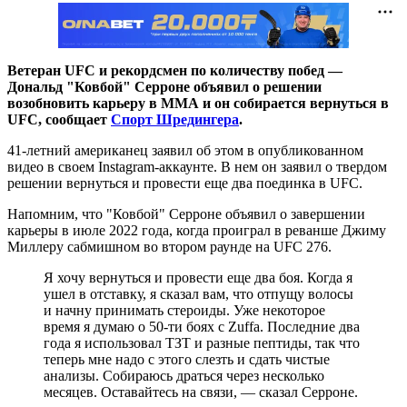
Ветеран UFC и рекордсмен по количеству побед —
Дональд "Ковбой" Серроне объявил о решении
возобновить карьеру в ММА и он собирается вернуться в
UFC, сообщает
Спорт Шредингера
.
41-летний американец заявил об этом в опубликованном
видео в своем Instagram-аккаунте. В нем он заявил о твердом
решении вернуться и провести еще два поединка в UFC.
Напомним, что "Ковбой" Серроне объявил о завершении
карьеры в июле 2022 года, когда проиграл в реванше Джиму
Миллеру сабмишном во втором раунде на UFC 276.
Я хочу вернуться и провести еще два боя. Когда я
ушел в отставку, я сказал вам, что отпущу волосы
и начну принимать стероиды. Уже некоторое
время я думаю о 50-ти боях с Zuffa. Последние два
года я использовал ТЗТ и разные пептиды, так что
теперь мне надо с этого слезть и сдать чистые
анализы. Собираюсь драться через несколько
месяцев. Оставайтесь на связи, — сказал Серроне.