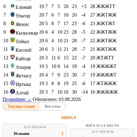
6
19
7
7
5
26
23
+3
28
ЖЖЖТТ
Елимай
7
20
7
6
7
16
20
-4
27
ЖЖТЖЖ
Улытау
8
20
5
8
7
17
23
-6
23
ЖЖТЖТ
Женис
9
20
6
4
10
23
28
-5
22
ЖЖТЖЖ
Кызылжар
10
20
6
4
10
21
28
-7
22
ЖЖТЖЖ
Тобыл
11
20
6
3
11
21
28
-7
21
ЖЖТЖЖ
Каспий
12
20
3
11
6
15
22
-7
20
ЖТЖТТ
Кайсар
13
19
3
10
6
14
18
-4
19
ЖЖЖЖТ
Атырау
14
20
4
7
9
23
30
-7
19
ЖЖЖЖТ
Жетысу
15
19
3
8
8
19
25
-6
17
ЖТЖЖЖ
Иртыш
16
20
3
7
10
16
30
-14
16
ЖЖЖЖЖ
Алтай
Подробнее →
Обновлено: 03.08.2026
Текущая стадия
Вся сетка
ФИНАЛ
МАТЧ ЗА 3-Е МЕСТО
20.07.2026 00:00
19.07.2026 02:00
Испания
1