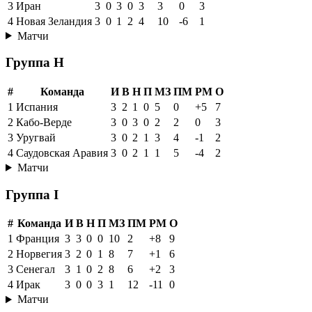
3
Иран
3
0
3
0
3
3
0
3
4
Новая Зеландия
3
0
1
2
4
10
-6
1
Матчи
Группа H
#
Команда
И
В
Н
П
МЗ
ПМ
РМ
О
1
Испания
3
2
1
0
5
0
+5
7
2
Кабо-Верде
3
0
3
0
2
2
0
3
3
Уругвай
3
0
2
1
3
4
-1
2
4
Саудовская Аравия
3
0
2
1
1
5
-4
2
Матчи
Группа I
#
Команда
И
В
Н
П
МЗ
ПМ
РМ
О
1
Франция
3
3
0
0
10
2
+8
9
2
Норвегия
3
2
0
1
8
7
+1
6
3
Сенегал
3
1
0
2
8
6
+2
3
4
Ирак
3
0
0
3
1
12
-11
0
Матчи