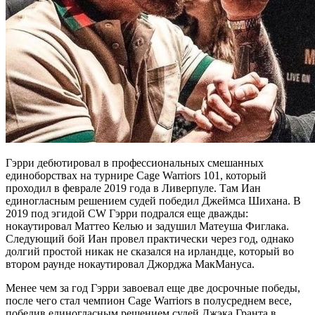
Гэрри дебютировал в профессиональных смешанных
единоборствах на турнире Cage Warriors 101, который
проходил в феврале 2019 года в Ливерпуле. Там Иан
единогласным решением судей победил Джеймса Шихана. В
2019 под эгидой CW Гэрри подрался еще дважды:
нокаутировал Маттео Келью и задушил Матеуша Фиглака.
Следующий бой Иан провел практически через год, однако
долгий простой никак не сказался на ирландце, который во
втором раунде нокаутировал Джорджа МакМануса.
Менее чем за год Гэрри завоевал еще две досрочные победы,
после чего стал чемпион Cage Warriors в полусреднем весе,
победив единогласным решением судей Джэка Гранта в