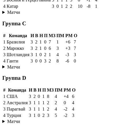
4
Катар
3
0
1
2
2
10
-8
1
Матчи
Группа C
#
Команда
И
В
Н
П
МЗ
ПМ
РМ
О
1
Бразилия
3
2
1
0
7
1
+6
7
2
Марокко
3
2
1
0
6
3
+3
7
3
Шотландия
3
1
0
2
1
4
-3
3
4
Гаити
3
0
0
3
2
8
-6
0
Матчи
Группа D
#
Команда
И
В
Н
П
МЗ
ПМ
РМ
О
1
США
3
2
0
1
8
4
+4
6
2
Австралия
3
1
1
1
2
2
0
4
3
Парагвай
3
1
1
1
2
4
-2
4
4
Турция
3
1
0
2
3
5
-2
3
Матчи