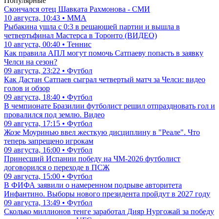
Популярные
Скончался отец Шавката Рахмонова - СМИ
10 августа, 10:43 • ММА
Рыбакина ушла с 0:3 в решающей партии и вышла в
четвертьфинал Мастерса в Торонто (ВИДЕО)
10 августа, 00:40 • Теннис
Как правила АПЛ могут помочь Сатпаеву попасть в заявку
Челси на сезон?
09 августа, 23:22 • Футбол
Как Дастан Сатпаев сыграл четвертый матч за Челси: видео
голов и обзор
09 августа, 18:40 • Футбол
В чемпионате Бразилии футболист решил отпраздновать гол и
провалился под землю. Видео
09 августа, 17:15 • Футбол
Жозе Моуринью ввел жесткую дисциплину в "Реале". Что
теперь запрещено игрокам
09 августа, 16:00 • Футбол
Принесший Испании победу на ЧМ-2026 футболист
договорился о переходе в ПСЖ
09 августа, 15:00 • Футбол
В ФИФА заявили о намеренном подрыве авторитета
Инфантино. Выборы нового президента пройдут в 2027 году
09 августа, 13:49 • Футбол
Сколько миллионов тенге заработал Дияр Нургожай за победу