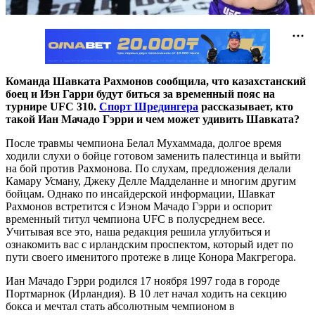
Команда Шавката Рахмонов сообщила, что казахстанский
боец и Иэн Гарри будут биться за временный пояс на
турнире UFC 310.
Спорт Шредингера
рассказывает, кто
такой Иан Мачадо Гэрри и чем может удивить Шавката?
После травмы чемпиона Белал Мухаммада, долгое время
ходили слухи о бойце готовом заменить палестинца и выйти
на бой против Рахмонова. По слухам, предложения делали
Камару Усману, Джеку Делле Мадделанне и многим другим
бойцам. Однако по инсайдерской информации, Шавкат
Рахмонов встретится с Иэном Мачадо Гэрри и оспорит
временный титул чемпиона UFC в полусреднем весе.
Учитывая все это, наша редакция решила углубиться и
ознакомить вас с ирландским проспектом, который идет по
пути своего именитого протеже в лице Конора Макгрегора.
Иан Мачадо Гэрри родился 17 ноября 1997 года в городе
Портмарнок (Ирландия). В 10 лет начал ходить на секцию
бокса и мечтал стать абсолютным чемпионом в