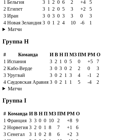
1
Бельгия
3
1
2
0
6
2
+4
5
2
Египет
3
1
2
0
5
3
+2
5
3
Иран
3
0
3
0
3
3
0
3
4
Новая Зеландия
3
0
1
2
4
10
-6
1
Матчи
Группа H
#
Команда
И
В
Н
П
МЗ
ПМ
РМ
О
1
Испания
3
2
1
0
5
0
+5
7
2
Кабо-Верде
3
0
3
0
2
2
0
3
3
Уругвай
3
0
2
1
3
4
-1
2
4
Саудовская Аравия
3
0
2
1
1
5
-4
2
Матчи
Группа I
#
Команда
И
В
Н
П
МЗ
ПМ
РМ
О
1
Франция
3
3
0
0
10
2
+8
9
2
Норвегия
3
2
0
1
8
7
+1
6
3
Сенегал
3
1
0
2
8
6
+2
3