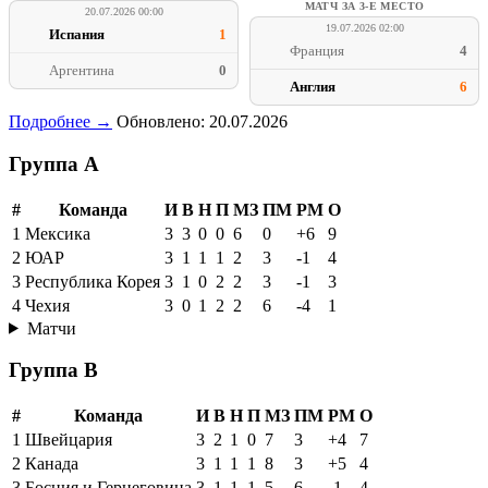
МАТЧ ЗА 3-Е МЕСТО
20.07.2026 00:00
19.07.2026 02:00
Испания
1
Франция
4
Аргентина
0
Англия
6
Подробнее →
Обновлено: 20.07.2026
Группа A
#
Команда
И
В
Н
П
МЗ
ПМ
РМ
О
1
Мексика
3
3
0
0
6
0
+6
9
2
ЮАР
3
1
1
1
2
3
-1
4
3
Республика Корея
3
1
0
2
2
3
-1
3
4
Чехия
3
0
1
2
2
6
-4
1
Матчи
Группа B
#
Команда
И
В
Н
П
МЗ
ПМ
РМ
О
1
Швейцария
3
2
1
0
7
3
+4
7
2
Канада
3
1
1
1
8
3
+5
4
3
Босния и Герцеговина
3
1
1
1
5
6
-1
4