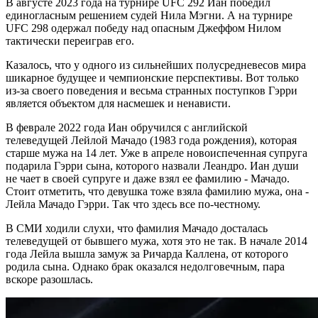
В августе 2023 года на турнире UFC 292 Иан победил
единогласным решением судей Нила Мэгни. А на турнире
UFC 298 одержал победу над опасным Джеффом Нилом
тактически переиграв его.
Казалось, что у одного из сильнейших полусредневесов мира
шикарное будущее и чемпионские перспективы. Вот только
из-за своего поведения и весьма странных поступков Гэрри
является объектом для насмешек и ненависти.
В феврале 2022 года Иан обручился с английской
телеведущей Лейлой Мачадо (1983 года рождения), которая
старше мужа на 14 лет. Уже в апреле новоиспеченная супруга
подарила Гэрри сына, которого назвали Леандро. Иан души
не чает в своей супруге и даже взял ее фамилию - Мачадо.
Стоит отметить, что девушка тоже взяла фамилию мужа, она -
Лейла Мачадо Гэрри. Так что здесь все по-честному.
В СМИ ходили слухи, что фамилия Мачадо досталась
телеведущей от бывшего мужа, хотя это не так. В начале 2014
года Лейла вышла замуж за Ричарда Каллена, от которого
родила сына. Однако брак оказался недолговечным, пара
вскоре разошлась.