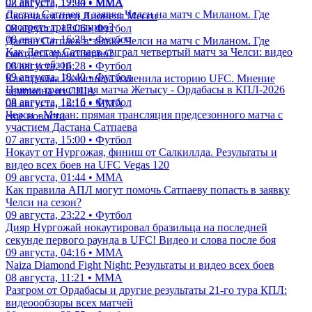
07 августа, 19:04 • ММА
08 августа, 17:30 • ММА
Дастан Сатпаев в заявке Челси на матч с Миланом. Где
Скончался отец Лионеля Месси
смотреть трансляцию?
08 августа, 17:06 • Футбол
08 августа, 16:28 • Футбол
Дастан Сатпаев в заявке Челси на матч с Миланом. Где
Как Дастан Сатпаев сыграл четвертый матч за Челси: видео
смотреть трансляцию?
голов и обзор
08 августа, 16:28 • Футбол
09 августа, 18:40 • Футбол
Как травма Рахмонова изменила историю UFC. Мнение
Прямая трансляция матча Жетысу - Ордабасы в КПЛ-2026
чемпиона из США
08 августа, 12:16 • Футбол
08 августа, 16:10 • ММА
Челси - Милан: прямая трансляция предсезонного матча с
еще новости
участием Дастана Сатпаева
07 августа, 15:00 • Футбол
Нокаут от Нургожая, финиш от Салкиллда. Результаты и
видео всех боев на UFC Vegas 120
09 августа, 01:44 • ММА
Как правила АПЛ могут помочь Сатпаеву попасть в заявку
Челси на сезон?
09 августа, 23:22 • Футбол
Дияр Нургожай нокаутировал бразильца на последней
секунде первого раунда в UFC! Видео и слова после боя
09 августа, 04:16 • ММА
Naiza Diamond Fight Night: Результаты и видео всех боев
08 августа, 11:21 • ММА
Разгром от Ордабасы и другие результаты 21-го тура КПЛ:
видеоообзоры всех матчей