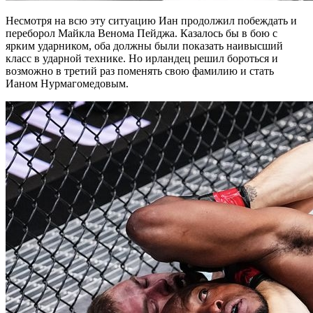
Несмотря на всю эту ситуацию Иан продолжил побеждать и
переборол Майкла Венома Пейджа. Казалось бы в бою с
ярким ударником, оба должны были показать наивысший
класс в ударной технике. Но ирландец решил бороться и
возможно в третий раз поменять свою фамилию и стать
Ианом Нурмагомедовым.