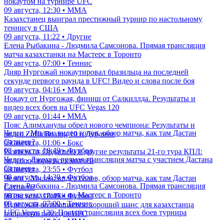
нокаутом на турнире UFC
09 августа, 12:30 • ММА
Казахстанец выиграл престижный турнир по настольному
теннису в США
09 августа, 11:22 • Другие
Елена Рыбакина - Людмила Самсонова. Прямая трансляция
матча казахстанки на Мастерс в Торонто
09 августа, 07:00 • Теннис
Дияр Нургожай нокаутировал бразильца на последней
секунде первого раунда в UFC! Видео и слова после боя
09 августа, 04:16 • ММА
Нокаут от Нургожая, финиш от Салкиллда. Результаты и
видео всех боев на UFC Vegas 120
09 августа, 01:44 • ММА
Пояс Алимханулы обрел нового чемпиона: Результаты и
Челси - Милан: видео голов, обзор матча, как там Дастан
видео Zuffa Boxing 10 в Дублине
Сатпаев?
09 августа, 01:06 • Бокс
08 августа, 18:49 • Футбол
Разгром от Ордабасы и другие результаты 21-го тура КПЛ:
Челси - Джохор: прямая трансляция матча с участием Дастана
видеоообзоры всех матчей
Сатпаева
08 августа, 23:55 • Футбол
08 августа, 14:30 • Футбол
Челси - Милан: видео голов, обзор матча, как там Дастан
Елена Рыбакина - Людмила Самсонова. Прямая трансляция
Сатпаев?
матча казахстанки на Мастерс в Торонто
08 августа, 18:49 • Футбол
09 августа, 07:00 • Теннис
Нургожай возвращается: хороший шанс для казахстанца
UFC Vegas 120: Прямая трансляция всех боев турнира
поправить рекорд в UFC