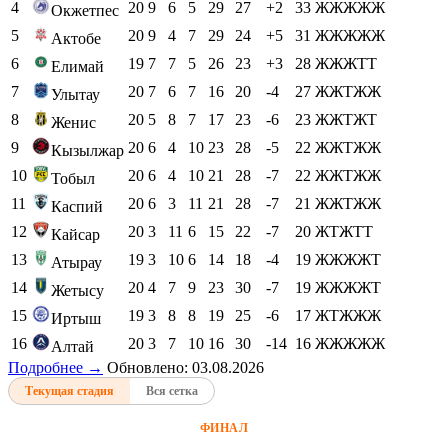
4
20
9
6
5
29
27
+2
33
ЖЖЖЖЖ
Окжетпес
5
20
9
4
7
29
24
+5
31
ЖЖЖЖЖ
Актобе
6
19
7
7
5
26
23
+3
28
ЖЖЖТТ
Елимай
7
20
7
6
7
16
20
-4
27
ЖЖТЖЖ
Улытау
8
20
5
8
7
17
23
-6
23
ЖЖТЖТ
Женис
9
20
6
4
10
23
28
-5
22
ЖЖТЖЖ
Кызылжар
10
20
6
4
10
21
28
-7
22
ЖЖТЖЖ
Тобыл
11
20
6
3
11
21
28
-7
21
ЖЖТЖЖ
Каспий
12
20
3
11
6
15
22
-7
20
ЖТЖТТ
Кайсар
13
19
3
10
6
14
18
-4
19
ЖЖЖЖТ
Атырау
14
20
4
7
9
23
30
-7
19
ЖЖЖЖТ
Жетысу
15
19
3
8
8
19
25
-6
17
ЖТЖЖЖ
Иртыш
16
20
3
7
10
16
30
-14
16
ЖЖЖЖЖ
Алтай
Подробнее →
Обновлено: 03.08.2026
Текущая стадия
Вся сетка
ФИНАЛ