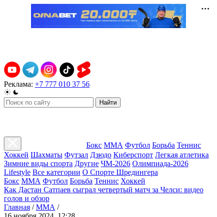
Реклама:
+7 777 010 37 56
Найти
Бокс
ММА
Футбол
Борьба
Теннис
Хоккей
Шахматы
Футзал
Дзюдо
Киберспорт
Легкая атлетика
Зимние виды спорта
Другие
ЧМ-2026
Олимпиада-2026
Lifestyle
Все категории
О Спорте Шредингера
Бокс
ММА
Футбол
Борьба
Теннис
Хоккей
Как Дастан Сатпаев сыграл четвертый матч за Челси: видео
голов и обзор
Главная
/
ММА
/
16 ноября 2024, 12:28