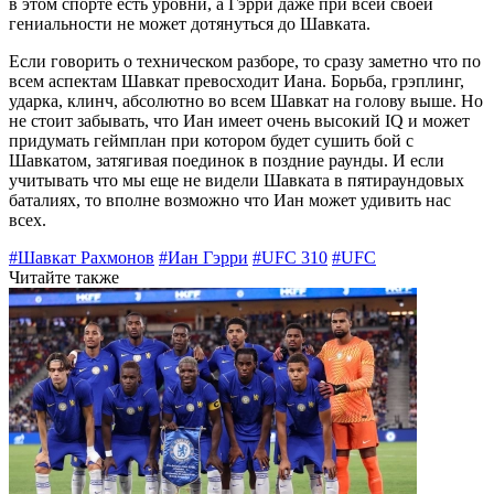
в этом спорте есть уровни, а Гэрри даже при всей своей
гениальности не может дотянуться до Шавката.
Если говорить о техническом разборе, то сразу заметно что по
всем аспектам Шавкат превосходит Иана. Борьба, грэплинг,
ударка, клинч, абсолютно во всем Шавкат на голову выше. Но
не стоит забывать, что Иан имеет очень высокий IQ и может
придумать геймплан при котором будет сушить бой с
Шавкатом, затягивая поединок в поздние раунды. И если
учитывать что мы еще не видели Шавката в пятираундовых
баталиях, то вполне возможно что Иан может удивить нас
всех.
#Шавкат Рахмонов
#Иан Гэрри
#UFC 310
#UFC
Читайте также