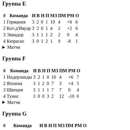
Группа E
#
Команда
И
В
Н
П
МЗ
ПМ
РМ
О
1
Германия
3
2
0
1
10
4
+6
6
2
Кот-д'Ивуар
3
2
0
1
4
2
+2
6
3
Эквадор
3
1
1
1
2
2
0
4
4
Кюрасао
3
0
1
2
1
9
-8
1
Матчи
Группа F
#
Команда
И
В
Н
П
МЗ
ПМ
РМ
О
1
Нидерланды
3
2
1
0
10
4
+6
7
2
Япония
3
1
2
0
7
3
+4
5
3
Швеция
3
1
1
1
7
7
0
4
4
Тунис
3
0
0
3
2
12
-10
0
Матчи
Группа G
#
Команда
И
В
Н
П
МЗ
ПМ
РМ
О