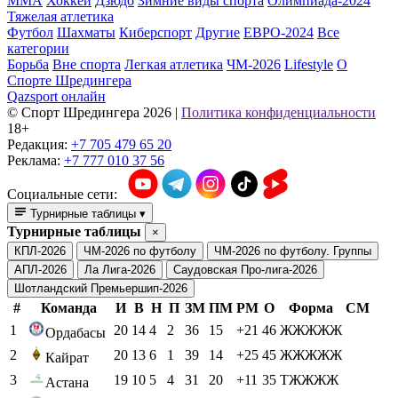
ММА
Хоккей
Дзюдо
Зимние виды спорта
Олимпиада-2024
Тяжелая атлетика
Футбол
Шахматы
Киберспорт
Другие
ЕВРО-2024
Все
категории
Борьба
Вне спорта
Легкая атлетика
ЧМ-2026
Lifestyle
О
Спорте Шредингера
Qazsport онлайн
© Cпорт Шредингера 2026
|
Политика конфиденциальности
18+
Редакция:
+7 705 479 65 20
Реклама:
+7 777 010 37 56
Социальные сети:
Турнирные таблицы
▾
Турнирные таблицы
×
КПЛ-2026
ЧМ-2026 по футболу
ЧМ-2026 по футболу. Группы
АПЛ-2026
Ла Лига-2026
Саудовская Про-лига-2026
Шотландский Премьершип-2026
#
Команда
И
В
Н
П
ЗМ
ПМ
РМ
О
Форма
СМ
1
20
14
4
2
36
15
+21
46
ЖЖЖЖЖ
Ордабасы
2
20
13
6
1
39
14
+25
45
ЖЖЖЖЖ
Кайрат
3
19
10
5
4
31
20
+11
35
ТЖЖЖЖ
Астана