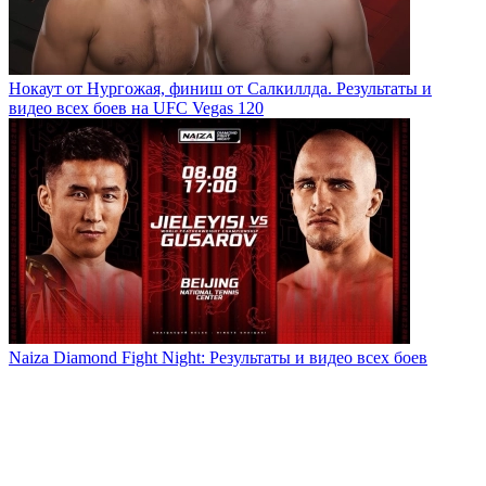
Нокаут от Нургожая, финиш от Салкиллда. Результаты и
видео всех боев на UFC Vegas 120
Naiza Diamond Fight Night: Результаты и видео всех боев