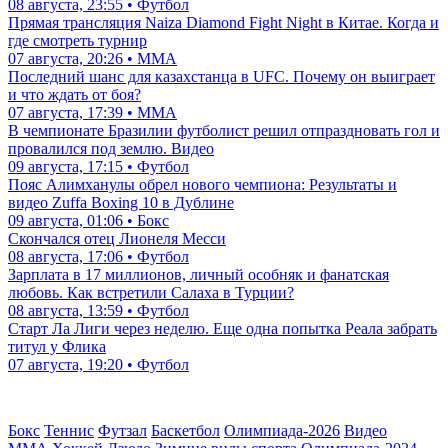
08 августа, 23:55 • Футбол
Прямая трансляция Naiza Diamond Fight Night в Китае. Когда и
где смотреть турнир
07 августа, 20:26 • ММА
Последний шанс для казахстанца в UFC. Почему он выиграет
и что ждать от боя?
07 августа, 17:39 • ММА
В чемпионате Бразилии футболист решил отпраздновать гол и
провалился под землю. Видео
09 августа, 17:15 • Футбол
Пояс Алимханулы обрел нового чемпиона: Результаты и
видео Zuffa Boxing 10 в Дублине
09 августа, 01:06 • Бокс
Скончался отец Лионеля Месси
08 августа, 17:06 • Футбол
Зарплата в 17 миллионов, личный особняк и фанатская
любовь. Как встретили Салаха в Турции?
08 августа, 13:59 • Футбол
Старт Ла Лиги через неделю. Еще одна попытка Реала забрать
титул у Флика
07 августа, 19:20 • Футбол
Бокс
Теннис
Футзал
Баскетбол
Олимпиада-2026
Видео