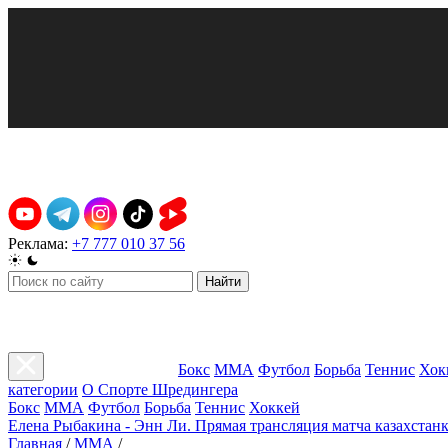
Реклама:
+7 777 010 37 56
Найти
Бокс
ММА
Футбол
Борьба
Теннис
Хок
категории
О Спорте Шредингера
Бокс
ММА
Футбол
Борьба
Теннис
Хоккей
Елена Рыбакина - Энн Ли. Прямая трансляция матча казахстанк
Главная
/
ММА
/