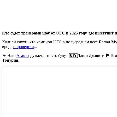
Кто будет тренерами шоу от UFC в 2025 году, где выступит 
Ходили слухи, что чемпион UFC в полусреднем весе
Белал М
вроде
опровергли
...
👊 Наш
Азамат
думает, что это будут
🇺🇸Джон Джонс
и
🏴󠁧󠁢󠁥
Топурия
.