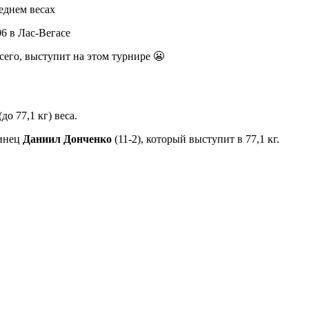
еднем весах
6 в Лас-Вегасе
сего, выступит на этом турнире 😬
о 77,1 кг) веса.
аинец
Даниил Донченко
(11-2), который выступит в 77,1 кг.