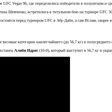
е UFC Vegas 96, где определились победители в полулегком и ср
нтина Шевченко, встретились в титульном бою на турнире UFC 30
остоятся перед турниром UFC в Абу-Даби, а сам Ислам, скорее в
е весовые категории наилегчайшего (до 56,7 кг) и полусреднего (д
ахстанец
Алиби Идрис
(10-0), который выступит в 56,7 кг и укр