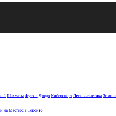
кей
Шахматы
Футзал
Дзюдо
Киберспорт
Легкая атлетика
Зимние
и на Мастерс в Торонто