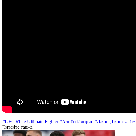
#UFC
#The Ultimate Fighter
#Алиби Идирис
#Джон Джонс
#Том
Читайте также