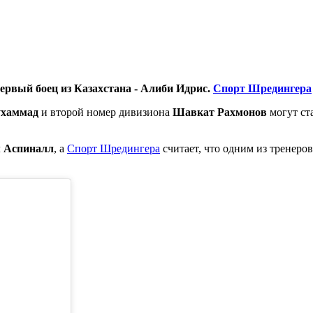
первый боец из Казахстана - Алиби Идрис.
Спорт Шредингера
ухаммад
и второй номер дивизиона
Шавкат Рахмонов
могут ста
󠁧󠁿Том Аспиналл
, а
Спорт Шредингера
считает, что одним из тренеро