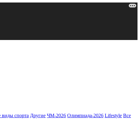
 виды спорта
Другие
ЧМ-2026
Олимпиада-2026
Lifestyle
Все