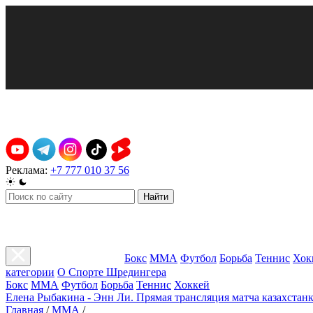
Реклама:
+7 777 010 37 56
Найти
Бокс
ММА
Футбол
Борьба
Теннис
Хок
категории
О Спорте Шредингера
Бокс
ММА
Футбол
Борьба
Теннис
Хоккей
Елена Рыбакина - Энн Ли. Прямая трансляция матча казахстанк
Главная
/
ММА
/