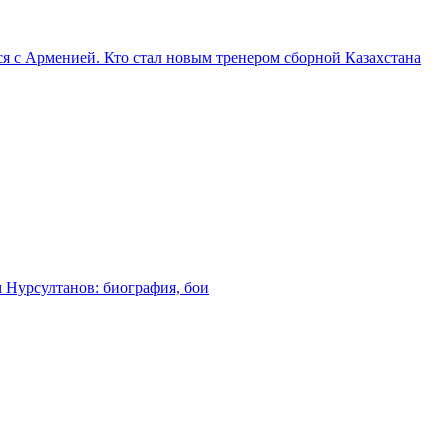
я с Арменией. Кто стал новым тренером сборной Казахстана
м Нурсултанов: биография, бои