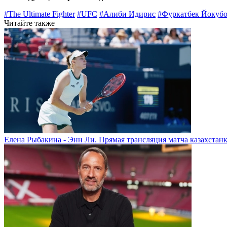
#The Ultimate Fighter
#UFC
#Алиби Идирис
#Фуркатбек Йокуб
Читайте также
Елена Рыбакина - Энн Ли. Прямая трансляция матча казахстанк