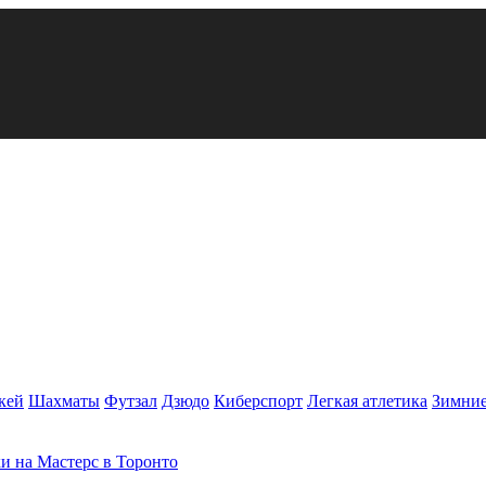
кей
Шахматы
Футзал
Дзюдо
Киберспорт
Легкая атлетика
Зимние
и на Мастерс в Торонто