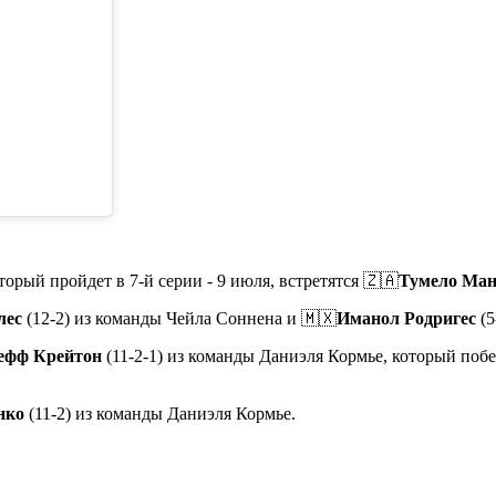
орый пройдет в 7-й серии - 9 июля, встретятся 🇿🇦
Тумело Ма
лес
(12-2) из команды Чейла Соннена и 🇲🇽
Иманол Родригес
(5
ефф Крейтон
(11-2-1) из команды Даниэля Кормье, который поб
нко
(11-2) из команды Даниэля Кормье.