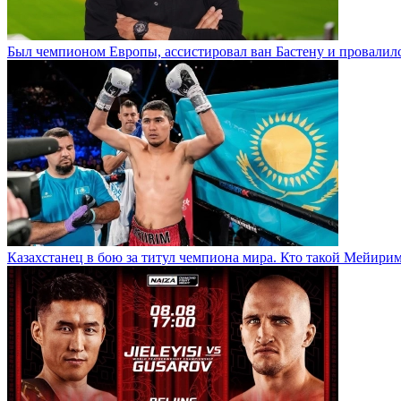
Был чемпионом Европы, ассистировал ван Бастену и провалилс
Казахстанец в бою за титул чемпиона мира. Кто такой Мейири