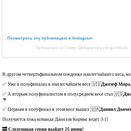
Посмотреть эту публикацию в Instagram
Публикация от Спорт Шрёдингера (@sportilinet)
В другом четвертьфинальном поединке наилегчайшего веса, кот
✅ Уже в полуфиналах в наилегчайшем весе 🇺🇸
Джозеф Мора
✅ А вторым полуфиналистом в полусреднем весе стал 🇺🇸
Дж
👊
✅ Первым в полуфинал в этом весе вышел 🇺🇦
Даниил Донче
Получается пока команда Даниэля Кормье ведет 3-1!
🔜 Следующая серия выйдет 25 июня!