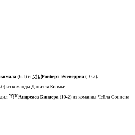
ньямала
(6-1) и 🇻🇪
Ройберт Эчеверриа
(10-2).
-0) из команды Даниэля Кормье.
едил 🇮🇪
Андреаса Биндера
(10-2) из команды Чейла Соннена