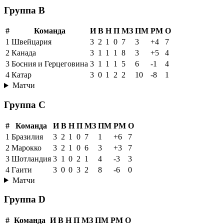
Группа B
#
Команда
И
В
Н
П
МЗ
ПМ
РМ
О
1
Швейцария
3
2
1
0
7
3
+4
7
2
Канада
3
1
1
1
8
3
+5
4
3
Босния и Герцеговина
3
1
1
1
5
6
-1
4
4
Катар
3
0
1
2
2
10
-8
1
Матчи
Группа C
#
Команда
И
В
Н
П
МЗ
ПМ
РМ
О
1
Бразилия
3
2
1
0
7
1
+6
7
2
Марокко
3
2
1
0
6
3
+3
7
3
Шотландия
3
1
0
2
1
4
-3
3
4
Гаити
3
0
0
3
2
8
-6
0
Матчи
Группа D
#
Команда
И
В
Н
П
МЗ
ПМ
РМ
О