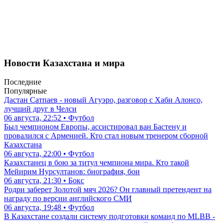
Новости Казахстана и мира
Последние
Популярные
Дастан Сатпаев - новый Агуэро, разговор с Хаби Алонсо,
лучший друг в Челси
06 августа, 22:52 • Футбол
Был чемпионом Европы, ассистировал ван Бастену и
провалился с Арменией. Кто стал новым тренером сборной
Казахстана
06 августа, 22:00 • Футбол
Казахстанец в бою за титул чемпиона мира. Кто такой
Мейирим Нурсултанов: биография, бои
06 августа, 21:30 • Бокс
Родри заберет Золотой мяч 2026? Он главный претендент на
награду по версии английского СМИ
06 августа, 19:48 • Футбол
В Казахстане создали систему подготовки команд по MLBB -