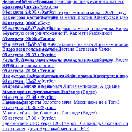
Челси - Ювентус: прямая трансляция предсезонного матча с
не против Оливейры
участием Дастана Сатпаева
06 августа, 06:55 • ММА
04 августа, 14:00 • Футбол
Первый бой Казахстана за титул чемпиона мира в 2026 году:
Как сыграл Дастан Сатпаев за Челси против Ювентуса: видео
где, когда и что за боксер?
матча, что дальше?
06 августа, 06:26 • Бокс
05 августа, 18:07 • Футбол
Елена Рыбакина сыграла впервые за месяц и победила. Видео
"Чувствую себя уничтоженной". Как матч Рыбакиной
матча
изменил правила тенниса
05 августа, 23:23 • Теннис
05 августа, 19:56 • Теннис
Кайрат за 6 часов продал все билеты на матч Лиги чемпионов
Видео всех голов и матчей Дастана Сатпаева в Челси
в Туркестане. А почему там?
04 августа, 19:43 • Футбол
05 августа, 22:32 • Футбол
Елена Рыбакина сыграла впервые за месяц и победила. Видео
"Чувствую себя уничтоженной". Как матч Рыбакиной
матча
изменил правила тенниса
05 августа, 23:23 • Теннис
05 августа, 19:56 • Теннис
Что думают в Левски о матче с Кайратом в Лиге чемпионов
Как сыграл Дастан Сатпаев за Челси против Ювентуса: видео
04 августа, 12:42 • Футбол
матча, что дальше?
Кайрат и Левски начали матч Лиги чемпионов. А где мне
05 августа, 18:07 • Футбол
посмотреть прямую трансляцию?
Молния убила футболиста в Таиланде (Видео)
04 августа, 22:34 • Футбол
05 августа, 17:30 • Футбол
Названы фавориты Золотого мяча. Месси даже не в Топ-3
еще новости
05 августа, 10:36 • Футбол
Молния убила футболиста в Таиланде (Видео)
05 августа, 17:30 • Футбол
Где смотреть UFC Vegas 120: Гамрот - Салкиллд. Сохранит ли
казахстанец Дияр Нургожай место в UFC?