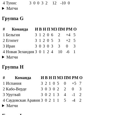
4
Тунис
3
0
0
3
2
12
-10
0
Матчи
Группа G
#
Команда
И
В
Н
П
МЗ
ПМ
РМ
О
1
Бельгия
3
1
2
0
6
2
+4
5
2
Египет
3
1
2
0
5
3
+2
5
3
Иран
3
0
3
0
3
3
0
3
4
Новая Зеландия
3
0
1
2
4
10
-6
1
Матчи
Группа H
#
Команда
И
В
Н
П
МЗ
ПМ
РМ
О
1
Испания
3
2
1
0
5
0
+5
7
2
Кабо-Верде
3
0
3
0
2
2
0
3
3
Уругвай
3
0
2
1
3
4
-1
2
4
Саудовская Аравия
3
0
2
1
1
5
-4
2
Матчи