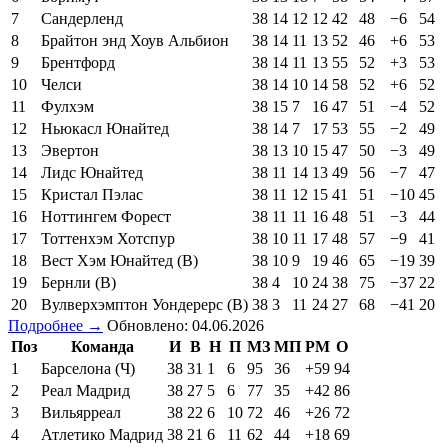
7
Сандерленд
38
14
12
12
42
48
−6
54
8
Брайтон энд Хоув Альбион
38
14
11
13
52
46
+6
53
9
Брентфорд
38
14
11
13
55
52
+3
53
10
Челси
38
14
10
14
58
52
+6
52
11
Фулхэм
38
15
7
16
47
51
−4
52
12
Ньюкасл Юнайтед
38
14
7
17
53
55
−2
49
13
Эвертон
38
13
10
15
47
50
−3
49
14
Лидс Юнайтед
38
11
14
13
49
56
−7
47
15
Кристал Пэлас
38
11
12
15
41
51
−10
45
16
Ноттингем Форест
38
11
11
16
48
51
−3
44
17
Тоттенхэм Хотспур
38
10
11
17
48
57
−9
41
18
Вест Хэм Юнайтед (В)
38
10
9
19
46
65
−19
39
19
Бернли (В)
38
4
10
24
38
75
−37
22
20
Вулверхэмптон Уондерерс (В)
38
3
11
24
27
68
−41
20
Подробнее →
Обновлено: 04.06.2026
Поз
Команда
И
В
Н
П
МЗ
МП
РМ
О
1
Барселона (Ч)
38
31
1
6
95
36
+59
94
2
Реал Мадрид
38
27
5
6
77
35
+42
86
3
Вильярреал
38
22
6
10
72
46
+26
72
4
Атлетико Мадрид
38
21
6
11
62
44
+18
69