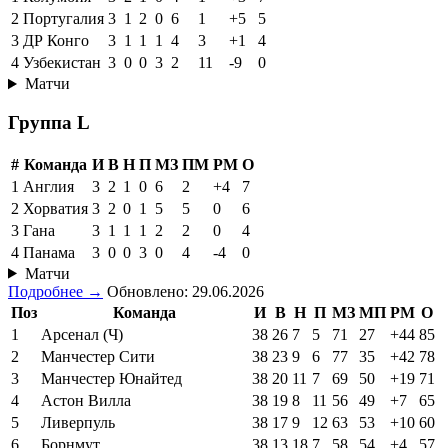
2
Португалия
3
1
2
0
6
1
+5
5
3
ДР Конго
3
1
1
1
4
3
+1
4
4
Узбекистан
3
0
0
3
2
11
-9
0
Матчи
Группа L
#
Команда
И
В
Н
П
МЗ
ПМ
РМ
О
1
Англия
3
2
1
0
6
2
+4
7
2
Хорватия
3
2
0
1
5
5
0
6
3
Гана
3
1
1
1
2
2
0
4
4
Панама
3
0
0
3
0
4
-4
0
Матчи
Подробнее →
Обновлено: 29.06.2026
Поз
Команда
И
В
Н
П
МЗ
МП
РМ
О
1
Арсенал (Ч)
38
26
7
5
71
27
+44
85
2
Манчестер Сити
38
23
9
6
77
35
+42
78
3
Манчестер Юнайтед
38
20
11
7
69
50
+19
71
4
Астон Вилла
38
19
8
11
56
49
+7
65
5
Ливерпуль
38
17
9
12
63
53
+10
60
6
Борнмут
38
13
18
7
58
54
+4
57