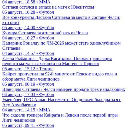
04 августа, 18:58 • ММА
Сатпаев остался в запасе на матч с Ювентусом
05 августа, 16:28 • Футбол
Все конкуренты Дастана Сатпаева за место в составе Челси:
кто они?
05 августа, 14:00 • Футбол
Кумира Сатпаева захотели забрать из Челси
04 августа, 10:27 • Футбол
Напарник Роналду по ЧМ-2026 может стать одноклубником
Сатпаева
04 августа, 14:57 • Футбол
Елена Рыбакина - Дарья Касаткина. Прямая трансляция
первого матча казахстанки на Мастерс в Торонто
05 августа, 15:12 • Теннис
Кайрат пропустил на 92-й минуте от Левски: видео гола и
обзор матча Лиги чемпионов
05 августа, 00:19 • Футбол
Шанс для Сатпаева? Челси намерен продать трех нападающих
04 августа, 17:03 • Футбол
Умер боец UFC Аллан Насименто. Он должен был драться с
Асу Алмабаевым
04 августа, 14:15 • ММА
Что сказали тренеры Кайрата и Левски после первой игры
Лиги чемпионов
05 августа, 09:41 • Футбол