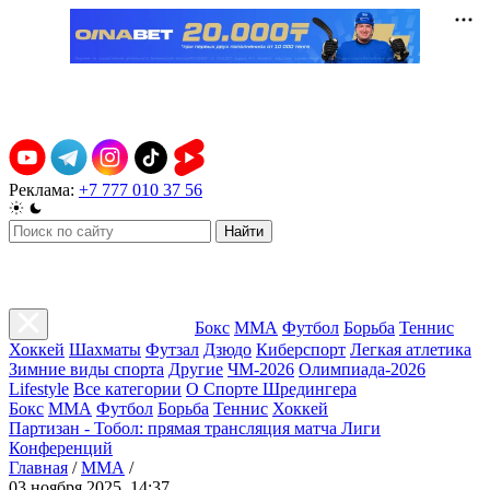
Реклама:
+7 777 010 37 56
Найти
Бокс
ММА
Футбол
Борьба
Теннис
Хоккей
Шахматы
Футзал
Дзюдо
Киберспорт
Легкая атлетика
Зимние виды спорта
Другие
ЧМ-2026
Олимпиада-2026
Lifestyle
Все категории
О Спорте Шредингера
Бокс
ММА
Футбол
Борьба
Теннис
Хоккей
Партизан - Тобол: прямая трансляция матча Лиги
Конференций
Главная
/
ММА
/
03 ноября 2025, 14:37