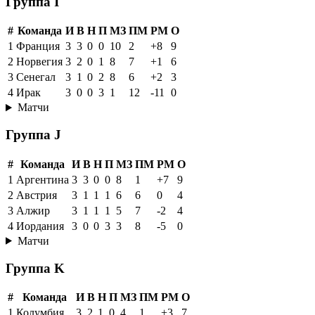
Группа I
#
Команда
И
В
Н
П
МЗ
ПМ
РМ
О
1
Франция
3
3
0
0
10
2
+8
9
2
Норвегия
3
2
0
1
8
7
+1
6
3
Сенегал
3
1
0
2
8
6
+2
3
4
Ирак
3
0
0
3
1
12
-11
0
Матчи
Группа J
#
Команда
И
В
Н
П
МЗ
ПМ
РМ
О
1
Аргентина
3
3
0
0
8
1
+7
9
2
Австрия
3
1
1
1
6
6
0
4
3
Алжир
3
1
1
1
5
7
-2
4
4
Иордания
3
0
0
3
3
8
-5
0
Матчи
Группа K
#
Команда
И
В
Н
П
МЗ
ПМ
РМ
О
1
Колумбия
3
2
1
0
4
1
+3
7