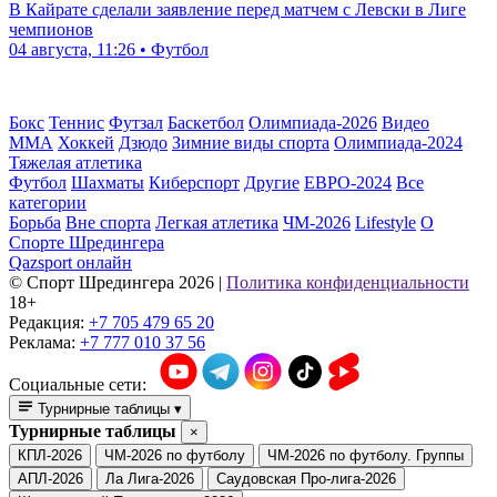
В Кайрате сделали заявление перед матчем с Левски в Лиге
чемпионов
04 августа, 11:26 • Футбол
Бокс
Теннис
Футзал
Баскетбол
Олимпиада-2026
Видео
ММА
Хоккей
Дзюдо
Зимние виды спорта
Олимпиада-2024
Тяжелая атлетика
Футбол
Шахматы
Киберспорт
Другие
ЕВРО-2024
Все
категории
Борьба
Вне спорта
Легкая атлетика
ЧМ-2026
Lifestyle
О
Спорте Шредингера
Qazsport онлайн
© Cпорт Шредингера 2026
|
Политика конфиденциальности
18+
Редакция:
+7 705 479 65 20
Реклама:
+7 777 010 37 56
Социальные сети:
Турнирные таблицы
▾
Турнирные таблицы
×
КПЛ-2026
ЧМ-2026 по футболу
ЧМ-2026 по футболу. Группы
АПЛ-2026
Ла Лига-2026
Саудовская Про-лига-2026