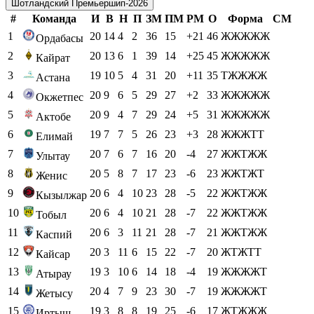
Шотландский Премьершип-2026
#
Команда
И
В
Н
П
ЗМ
ПМ
РМ
О
Форма
СМ
1
20
14
4
2
36
15
+21
46
ЖЖЖЖЖ
Ордабасы
2
20
13
6
1
39
14
+25
45
ЖЖЖЖЖ
Кайрат
3
19
10
5
4
31
20
+11
35
ТЖЖЖЖ
Астана
4
20
9
6
5
29
27
+2
33
ЖЖЖЖЖ
Окжетпес
5
20
9
4
7
29
24
+5
31
ЖЖЖЖЖ
Актобе
6
19
7
7
5
26
23
+3
28
ЖЖЖТТ
Елимай
7
20
7
6
7
16
20
-4
27
ЖЖТЖЖ
Улытау
8
20
5
8
7
17
23
-6
23
ЖЖТЖТ
Женис
9
20
6
4
10
23
28
-5
22
ЖЖТЖЖ
Кызылжар
10
20
6
4
10
21
28
-7
22
ЖЖТЖЖ
Тобыл
11
20
6
3
11
21
28
-7
21
ЖЖТЖЖ
Каспий
12
20
3
11
6
15
22
-7
20
ЖТЖТТ
Кайсар
13
19
3
10
6
14
18
-4
19
ЖЖЖЖТ
Атырау
14
20
4
7
9
23
30
-7
19
ЖЖЖЖТ
Жетысу
15
19
3
8
8
19
25
-6
17
ЖТЖЖЖ
Иртыш