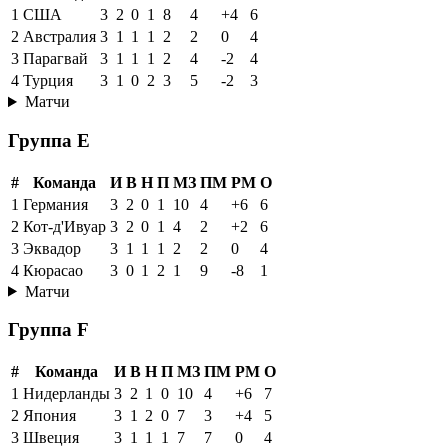
1
США
3
2
0
1
8
4
+4
6
2
Австралия
3
1
1
1
2
2
0
4
3
Парагвай
3
1
1
1
2
4
-2
4
4
Турция
3
1
0
2
3
5
-2
3
Матчи
Группа E
#
Команда
И
В
Н
П
МЗ
ПМ
РМ
О
1
Германия
3
2
0
1
10
4
+6
6
2
Кот-д'Ивуар
3
2
0
1
4
2
+2
6
3
Эквадор
3
1
1
1
2
2
0
4
4
Кюрасао
3
0
1
2
1
9
-8
1
Матчи
Группа F
#
Команда
И
В
Н
П
МЗ
ПМ
РМ
О
1
Нидерланды
3
2
1
0
10
4
+6
7
2
Япония
3
1
2
0
7
3
+4
5
3
Швеция
3
1
1
1
7
7
0
4