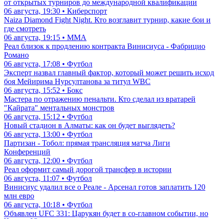
от открытых турниров до международной квалификации
06 августа, 19:30 • Киберспорт
Naiza Diamond Fight Night. Кто возглавит турнир, какие бои и
где смотреть
06 августа, 19:15 • ММА
Реал близок к продлению контракта Винисиуса - Фабрицио
Романо
06 августа, 17:08 • Футбол
Эксперт назвал главный фактор, который может решить исход
боя Мейирима Нурсултанова за титул WBC
06 августа, 15:52 • Бокс
Мастера по отражению пенальти. Кто сделал из вратарей
"Кайрата" ментальных монстров
06 августа, 15:12 • Футбол
Новый стадион в Алматы: как он будет выглядеть?
06 августа, 13:00 • Футбол
Партизан - Тобол: прямая трансляция матча Лиги
Конференций
06 августа, 12:00 • Футбол
Реал оформит самый дорогой трансфер в истории
06 августа, 11:07 • Футбол
Винисиус удалил все о Реале - Арсенал готов заплатить 120
млн евро
06 августа, 10:18 • Футбол
Объявлен UFC 331: Царукян будет в со-главном событии, но