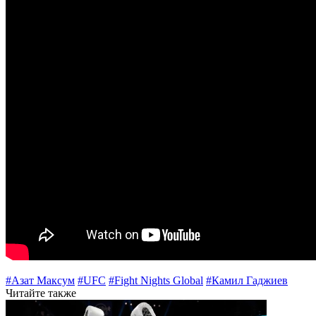
#Азат Максум
#UFC
#Fight Nights Global
#Камил Гаджиев
Читайте также