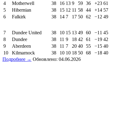
4
Motherwell
38
16
13
9
59
36
+23
61
5
Hibernian
38
15
12
11
58
44
+14
57
6
Falkirk
38
14
7
17
50
62
−12
49
7
Dundee United
38
10
15
13
49
60
−11
45
8
Dundee
38
11
9
18
42
61
−19
42
9
Aberdeen
38
11
7
20
40
55
−15
40
10
Kilmarnock
38
10
10
18
50
68
−18
40
Подробнее →
Обновлено: 04.06.2026