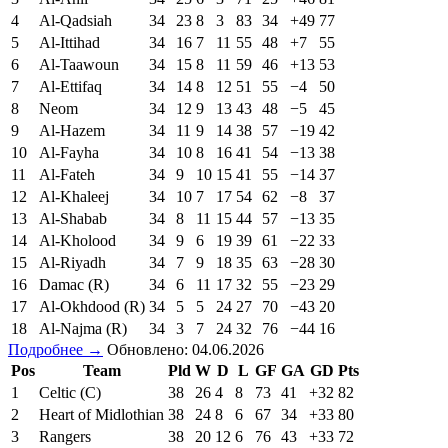
4
Al-Qadsiah
34
23
8
3
83
34
+49
77
5
Al-Ittihad
34
16
7
11
55
48
+7
55
6
Al-Taawoun
34
15
8
11
59
46
+13
53
7
Al-Ettifaq
34
14
8
12
51
55
−4
50
8
Neom
34
12
9
13
43
48
−5
45
9
Al-Hazem
34
11
9
14
38
57
−19
42
10
Al-Fayha
34
10
8
16
41
54
−13
38
11
Al-Fateh
34
9
10
15
41
55
−14
37
12
Al-Khaleej
34
10
7
17
54
62
−8
37
13
Al-Shabab
34
8
11
15
44
57
−13
35
14
Al-Kholood
34
9
6
19
39
61
−22
33
15
Al-Riyadh
34
7
9
18
35
63
−28
30
16
Damac (R)
34
6
11
17
32
55
−23
29
17
Al-Okhdood (R)
34
5
5
24
27
70
−43
20
18
Al-Najma (R)
34
3
7
24
32
76
−44
16
Подробнее →
Обновлено: 04.06.2026
Pos
Team
Pld
W
D
L
GF
GA
GD
Pts
1
Celtic (C)
38
26
4
8
73
41
+32
82
2
Heart of Midlothian
38
24
8
6
67
34
+33
80
3
Rangers
38
20
12
6
76
43
+33
72