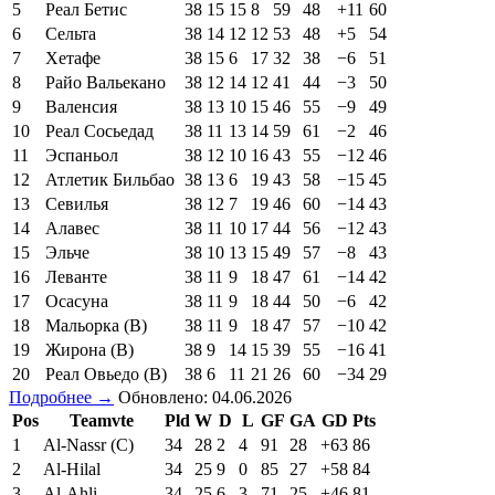
5
Реал Бетис
38
15
15
8
59
48
+11
60
6
Сельта
38
14
12
12
53
48
+5
54
7
Хетафе
38
15
6
17
32
38
−6
51
8
Райо Вальекано
38
12
14
12
41
44
−3
50
9
Валенсия
38
13
10
15
46
55
−9
49
10
Реал Сосьедад
38
11
13
14
59
61
−2
46
11
Эспаньол
38
12
10
16
43
55
−12
46
12
Атлетик Бильбао
38
13
6
19
43
58
−15
45
13
Севилья
38
12
7
19
46
60
−14
43
14
Алавес
38
11
10
17
44
56
−12
43
15
Эльче
38
10
13
15
49
57
−8
43
16
Леванте
38
11
9
18
47
61
−14
42
17
Осасуна
38
11
9
18
44
50
−6
42
18
Мальорка (В)
38
11
9
18
47
57
−10
42
19
Жирона (В)
38
9
14
15
39
55
−16
41
20
Реал Овьедо (В)
38
6
11
21
26
60
−34
29
Подробнее →
Обновлено: 04.06.2026
Pos
Teamvte
Pld
W
D
L
GF
GA
GD
Pts
1
Al-Nassr (C)
34
28
2
4
91
28
+63
86
2
Al-Hilal
34
25
9
0
85
27
+58
84
3
Al-Ahli
34
25
6
3
71
25
+46
81