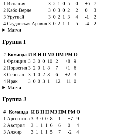
1
Испания
3
2
1
0
5
0
+5
7
2
Кабо-Верде
3
0
3
0
2
2
0
3
3
Уругвай
3
0
2
1
3
4
-1
2
4
Саудовская Аравия
3
0
2
1
1
5
-4
2
Матчи
Группа I
#
Команда
И
В
Н
П
МЗ
ПМ
РМ
О
1
Франция
3
3
0
0
10
2
+8
9
2
Норвегия
3
2
0
1
8
7
+1
6
3
Сенегал
3
1
0
2
8
6
+2
3
4
Ирак
3
0
0
3
1
12
-11
0
Матчи
Группа J
#
Команда
И
В
Н
П
МЗ
ПМ
РМ
О
1
Аргентина
3
3
0
0
8
1
+7
9
2
Австрия
3
1
1
1
6
6
0
4
3
Алжир
3
1
1
1
5
7
-2
4