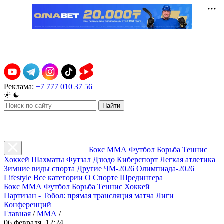
Реклама:
+7 777 010 37 56
Найти
Бокс
ММА
Футбол
Борьба
Теннис
Хоккей
Шахматы
Футзал
Дзюдо
Киберспорт
Легкая атлетика
Зимние виды спорта
Другие
ЧМ-2026
Олимпиада-2026
Lifestyle
Все категории
О Спорте Шредингера
Бокс
ММА
Футбол
Борьба
Теннис
Хоккей
Партизан - Тобол: прямая трансляция матча Лиги
Конференций
Главная
/
ММА
/
06 февраля, 12:24