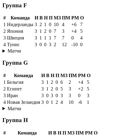
Группа F
#
Команда
И
В
Н
П
МЗ
ПМ
РМ
О
1
Нидерланды
3
2
1
0
10
4
+6
7
2
Япония
3
1
2
0
7
3
+4
5
3
Швеция
3
1
1
1
7
7
0
4
4
Тунис
3
0
0
3
2
12
-10
0
Матчи
Группа G
#
Команда
И
В
Н
П
МЗ
ПМ
РМ
О
1
Бельгия
3
1
2
0
6
2
+4
5
2
Египет
3
1
2
0
5
3
+2
5
3
Иран
3
0
3
0
3
3
0
3
4
Новая Зеландия
3
0
1
2
4
10
-6
1
Матчи
Группа H
#
Команда
И
В
Н
П
МЗ
ПМ
РМ
О