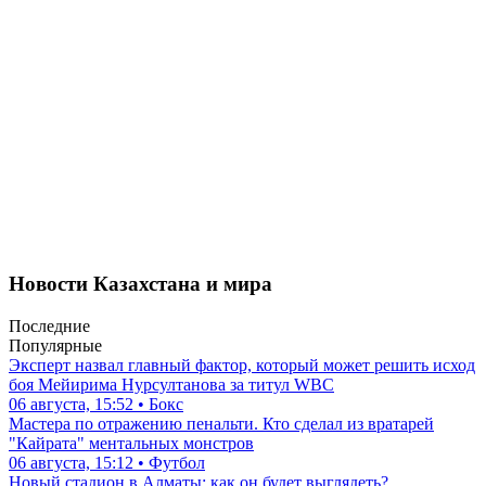
Новости Казахстана и мира
Последние
Популярные
Эксперт назвал главный фактор, который может решить исход
боя Мейирима Нурсултанова за титул WBC
06 августа, 15:52 • Бокс
Мастера по отражению пенальти. Кто сделал из вратарей
"Кайрата" ментальных монстров
06 августа, 15:12 • Футбол
Новый стадион в Алматы: как он будет выглядеть?