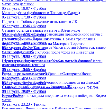
матча, что дальше?
05 августа, 18:07 • Футбол
Молния убила футболиста в Таиланде (Видео)
05 августа, 17:30 • Футбол
Партизан - Тобол: серьезное испытание в ЛК
05 августа, 16:46 • Футбол
Сатпаев остался в запасе на матч с Ювентусом
Челси - Ювентус: прямая трансляция предсезонного матча с
05 августа, 16:28 • Футбол
участием Дастана Сатпаева
Елена Рыбакина - Дарья Касаткина. Прямая трансляция
04 августа, 14:00 • Футбол
первого матча казахстанки на Мастерс в Торонто
Как сыграл Дастан Сатпаев за Челси против Ювентуса: видео
05 августа, 15:12 • Теннис
матча, что дальше?
Салах определился с клубом после ухода из Ливерпуля
05 августа, 18:07 • Футбол
05 августа, 14:50 • Футбол
"Чувствую себя уничтоженной". Как матч Рыбакиной
Все конкуренты Дастана Сатпаева за место в составе Челси:
изменил правила тенниса
кто они?
05 августа, 19:56 • Теннис
05 августа, 14:00 • Футбол
Видео всех голов и матчей Дастана Сатпаева в Челси
От МЛС до чемпионата Италии. Кто интересовался
04 августа, 19:43 • Футбол
Самородовым?
Кайрат с трудом прошёл Омонию и посыпется на Левски?
05 августа, 13:12 • Футбол
Стартует третий раунд квалификации ЛЧ
Названы пять кандидатов на замену Инфантино в ФИФА
03 августа, 20:20 • Футбол
05 августа, 12:01 • Футбол
Елена Рыбакина сыграла впервые за месяц и победила. Видео
еще новости
матча
05 августа, 23:23 • Теннис
Что думают в Левски о матче с Кайратом в Лиге чемпионов