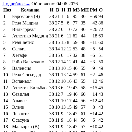
Подробнее →
Обновлено: 04.06.2026
Поз
Команда
И
В
Н
П
МЗ
МП
РМ
О
1
Барселона (Ч)
38
31
1
6
95
36
+59
94
2
Реал Мадрид
38
27
5
6
77
35
+42
86
3
Вильярреал
38
22
6
10
72
46
+26
72
4
Атлетико Мадрид
38
21
6
11
62
44
+18
69
5
Реал Бетис
38
15
15
8
59
48
+11
60
6
Сельта
38
14
12
12
53
48
+5
54
7
Хетафе
38
15
6
17
32
38
−6
51
8
Райо Вальекано
38
12
14
12
41
44
−3
50
9
Валенсия
38
13
10
15
46
55
−9
49
10
Реал Сосьедад
38
11
13
14
59
61
−2
46
11
Эспаньол
38
12
10
16
43
55
−12
46
12
Атлетик Бильбао
38
13
6
19
43
58
−15
45
13
Севилья
38
12
7
19
46
60
−14
43
14
Алавес
38
11
10
17
44
56
−12
43
15
Эльче
38
10
13
15
49
57
−8
43
16
Леванте
38
11
9
18
47
61
−14
42
17
Осасуна
38
11
9
18
44
50
−6
42
18
Мальорка (В)
38
11
9
18
47
57
−10
42