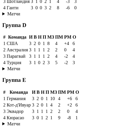
3
Шотландия
3
1
0
2
1
4
-3
3
4
Гаити
3
0
0
3
2
8
-6
0
Матчи
Группа D
#
Команда
И
В
Н
П
МЗ
ПМ
РМ
О
1
США
3
2
0
1
8
4
+4
6
2
Австралия
3
1
1
1
2
2
0
4
3
Парагвай
3
1
1
1
2
4
-2
4
4
Турция
3
1
0
2
3
5
-2
3
Матчи
Группа E
#
Команда
И
В
Н
П
МЗ
ПМ
РМ
О
1
Германия
3
2
0
1
10
4
+6
6
2
Кот-д'Ивуар
3
2
0
1
4
2
+2
6
3
Эквадор
3
1
1
1
2
2
0
4
4
Кюрасао
3
0
1
2
1
9
-8
1
Матчи