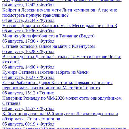
04 августа, 12:42 • Футбол
Кайрат и Левски начали матч Лиги чемпионов. А где мне
посмотреть прямую трансляцию?
04 августа, 22:34 • Футбол
Названы фавориты Золотого мяча. Месси даже не в Топ-3
05 августа, 10:36 • Футбол
Молния убила футболиста в Таиланде (Видео)
05 августа, 17:30 • Футбол
Сатпаев остался в запасе на матч с Ювентусом
05 августа, 16:28 • Футбол
Все конкуренты Дастана Сатпаева за место в составе Челси:
кто они?
05 августа, 14:00 • Футбол
Кумира Сатпаева захотели забрать из Челси
04 августа, 10:27 • Футбол
Елена Рыбакина - Дарья Касаткина. Прямая трансляция
первого матча казахстанки на Мастерс в Торонто
05 августа, 15:12 • Теннис
Напарник Роналду по ЧМ-2026 может стать одноклубником
Сатпаева
04 августа, 14:57 • Футбол
Кайрат пропустил на 92-й минуте от Левски: видео гола и
обзор матча Лиги чемпионов
05 августа, 00:19 • Футбол