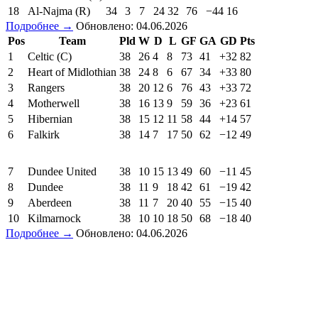
18
Al-Najma (R)
34
3
7
24
32
76
−44
16
Подробнее →
Обновлено: 04.06.2026
Pos
Team
Pld
W
D
L
GF
GA
GD
Pts
1
Celtic (C)
38
26
4
8
73
41
+32
82
2
Heart of Midlothian
38
24
8
6
67
34
+33
80
3
Rangers
38
20
12
6
76
43
+33
72
4
Motherwell
38
16
13
9
59
36
+23
61
5
Hibernian
38
15
12
11
58
44
+14
57
6
Falkirk
38
14
7
17
50
62
−12
49
7
Dundee United
38
10
15
13
49
60
−11
45
8
Dundee
38
11
9
18
42
61
−19
42
9
Aberdeen
38
11
7
20
40
55
−15
40
10
Kilmarnock
38
10
10
18
50
68
−18
40
Подробнее →
Обновлено: 04.06.2026