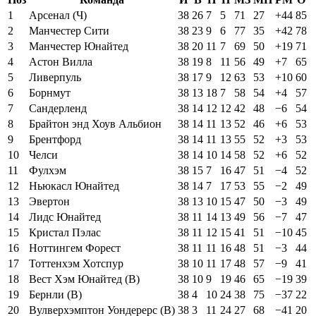
1
Арсенал (Ч)
38
26
7
5
71
27
+44
85
2
Манчестер Сити
38
23
9
6
77
35
+42
78
3
Манчестер Юнайтед
38
20
11
7
69
50
+19
71
4
Астон Вилла
38
19
8
11
56
49
+7
65
5
Ливерпуль
38
17
9
12
63
53
+10
60
6
Борнмут
38
13
18
7
58
54
+4
57
7
Сандерленд
38
14
12
12
42
48
−6
54
8
Брайтон энд Хоув Альбион
38
14
11
13
52
46
+6
53
9
Брентфорд
38
14
11
13
55
52
+3
53
10
Челси
38
14
10
14
58
52
+6
52
11
Фулхэм
38
15
7
16
47
51
−4
52
12
Ньюкасл Юнайтед
38
14
7
17
53
55
−2
49
13
Эвертон
38
13
10
15
47
50
−3
49
14
Лидс Юнайтед
38
11
14
13
49
56
−7
47
15
Кристал Пэлас
38
11
12
15
41
51
−10
45
16
Ноттингем Форест
38
11
11
16
48
51
−3
44
17
Тоттенхэм Хотспур
38
10
11
17
48
57
−9
41
18
Вест Хэм Юнайтед (В)
38
10
9
19
46
65
−19
39
19
Бернли (В)
38
4
10
24
38
75
−37
22
20
Вулверхэмптон Уондерерс (В)
38
3
11
24
27
68
−41
20