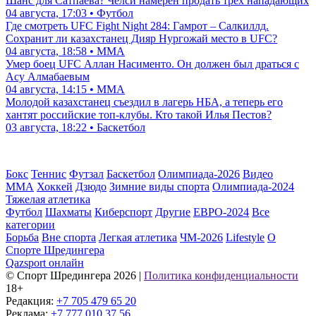
Шанс для Сатпаева? Челси намерен продать трех нападающих
04 августа, 17:03 • Футбол
Где смотреть UFC Fight Night 284: Гамрот – Салкиллд.
Сохранит ли казахстанец Дияр Нургожай место в UFC?
04 августа, 18:58 • ММА
Умер боец UFC Аллан Насименто. Он должен был драться с
Асу Алмабаевым
04 августа, 14:15 • ММА
Молодой казахстанец съездил в лагерь НБА, а теперь его
хантят российские топ-клубы. Кто такой Илья Пестов?
03 августа, 18:22 • Баскетбол
Бокс
Теннис
Футзал
Баскетбол
Олимпиада-2026
Видео
ММА
Хоккей
Дзюдо
Зимние виды спорта
Олимпиада-2024
Тяжелая атлетика
Футбол
Шахматы
Киберспорт
Другие
ЕВРО-2024
Все
категории
Борьба
Вне спорта
Легкая атлетика
ЧМ-2026
Lifestyle
О
Спорте Шредингера
Qazsport онлайн
© Cпорт Шредингера 2026
|
Политика конфиденциальности
18+
Редакция:
+7 705 479 65 20
Реклама:
+7 777 010 37 56