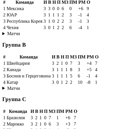
#
Команда
И
В
Н
П
МЗ
ПМ
РМ
О
1
Мексика
3
3
0
0
6
0
+6
9
2
ЮАР
3
1
1
1
2
3
-1
4
3
Республика Корея
3
1
0
2
2
3
-1
3
4
Чехия
3
0
1
2
2
6
-4
1
Матчи
Группа B
#
Команда
И
В
Н
П
МЗ
ПМ
РМ
О
1
Швейцария
3
2
1
0
7
3
+4
7
2
Канада
3
1
1
1
8
3
+5
4
3
Босния и Герцеговина
3
1
1
1
5
6
-1
4
4
Катар
3
0
1
2
2
10
-8
1
Матчи
Группа C
#
Команда
И
В
Н
П
МЗ
ПМ
РМ
О
1
Бразилия
3
2
1
0
7
1
+6
7
2
Марокко
3
2
1
0
6
3
+3
7