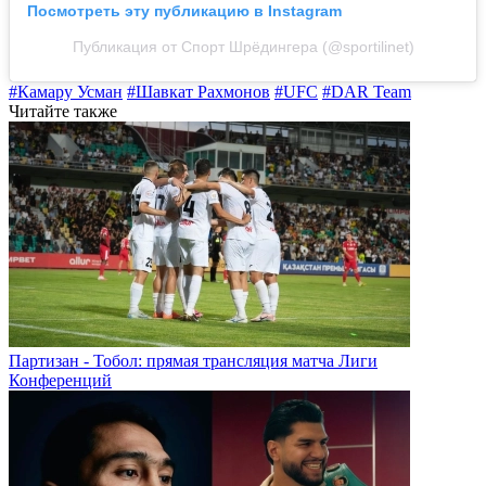
Посмотреть эту публикацию в Instagram
Публикация от Спорт Шрёдингера (@sportilinet)
#Камару Усман
#Шавкат Рахмонов
#UFC
#DAR Team
Читайте также
Партизан - Тобол: прямая трансляция матча Лиги
Конференций