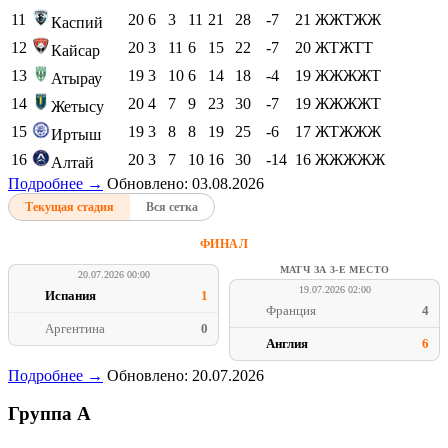
11
20
6
3
11
21
28
-7
21
ЖЖТЖЖ
Каспий
12
20
3
11
6
15
22
-7
20
ЖТЖТТ
Кайсар
13
19
3
10
6
14
18
-4
19
ЖЖЖЖТ
Атырау
14
20
4
7
9
23
30
-7
19
ЖЖЖЖТ
Жетысу
15
19
3
8
8
19
25
-6
17
ЖТЖЖЖ
Иртыш
16
20
3
7
10
16
30
-14
16
ЖЖЖЖЖ
Алтай
Подробнее →
Обновлено: 03.08.2026
Текущая стадия
Вся сетка
ФИНАЛ
МАТЧ ЗА 3-Е МЕСТО
20.07.2026 00:00
19.07.2026 02:00
Испания
1
Франция
4
Аргентина
0
Англия
6
Подробнее →
Обновлено: 20.07.2026
Группа A