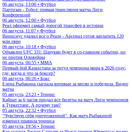
06 августа, 13:00 • Футбол
Партизан - Тобол: прямая трансляция матча Лиги
Конференций
06 августа, 12:00 • Футбол
Реал оформит самый дорогой трансфер в истории
06 августа, 11:07 • Футбол
Винисиус удалил все о Реале - Арсенал готов заплатить 120
млн евро
06 августа, 10:18 • Футбол
Объявлен UFC 331: Царукян будет в со-главном событии, но
не против Оливейры
06 августа, 06:55 • ММА
Первый бой Казахстана за титул чемпиона мира в 2026 году:
где, когда и что за боксер?
06 августа, 06:26 • Бокс
Елена Рыбакина сыграла впервые за месяц и победила. Видео
матча
05 августа, 23:23 • Теннис
Кайрат за 6 часов продал все билеты на матч Лиги чемпионов
в Туркестане. А почему там?
05 августа, 22:32 • Футбол
"Чувствую себя уничтоженной". Как матч Рыбакиной
изменил правила тенниса
05 августа, 19:56 • Теннис
Как сыграл Дастан Сатпаев за Челси против Ювентуса: видео