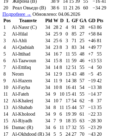
19
Жирона (В)
38
9
14
15
39
55
−16
41
20
Реал Овьедо (В)
38
6
11
21
26
60
−34
29
Подробнее →
Обновлено: 04.06.2026
Pos
Teamvte
Pld
W
D
L
GF
GA
GD
Pts
1
Al-Nassr (C)
34
28
2
4
91
28
+63
86
2
Al-Hilal
34
25
9
0
85
27
+58
84
3
Al-Ahli
34
25
6
3
71
25
+46
81
4
Al-Qadsiah
34
23
8
3
83
34
+49
77
5
Al-Ittihad
34
16
7
11
55
48
+7
55
6
Al-Taawoun
34
15
8
11
59
46
+13
53
7
Al-Ettifaq
34
14
8
12
51
55
−4
50
8
Neom
34
12
9
13
43
48
−5
45
9
Al-Hazem
34
11
9
14
38
57
−19
42
10
Al-Fayha
34
10
8
16
41
54
−13
38
11
Al-Fateh
34
9
10
15
41
55
−14
37
12
Al-Khaleej
34
10
7
17
54
62
−8
37
13
Al-Shabab
34
8
11
15
44
57
−13
35
14
Al-Kholood
34
9
6
19
39
61
−22
33
15
Al-Riyadh
34
7
9
18
35
63
−28
30
16
Damac (R)
34
6
11
17
32
55
−23
29
17
Al-Okhdood (R)
34
5
5
24
27
70
−43
20