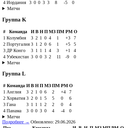
4
Иордания
3
0
0
3
3
8
-5
0
Матчи
Группа K
#
Команда
И
В
Н
П
МЗ
ПМ
РМ
О
1
Колумбия
3
2
1
0
4
1
+3
7
2
Португалия
3
1
2
0
6
1
+5
5
3
ДР Конго
3
1
1
1
4
3
+1
4
4
Узбекистан
3
0
0
3
2
11
-9
0
Матчи
Группа L
#
Команда
И
В
Н
П
МЗ
ПМ
РМ
О
1
Англия
3
2
1
0
6
2
+4
7
2
Хорватия
3
2
0
1
5
5
0
6
3
Гана
3
1
1
1
2
2
0
4
4
Панама
3
0
0
3
0
4
-4
0
Матчи
Подробнее →
Обновлено: 29.06.2026
Поз
Команда
И
В
Н
П
МЗ
МП
РМ
О