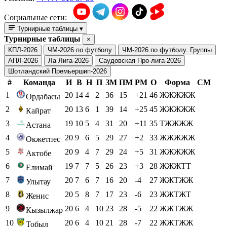
Социальные сети:
Турнирные таблицы
▾
Турнирные таблицы
×
КПЛ-2026
ЧМ-2026 по футболу
ЧМ-2026 по футболу. Группы
АПЛ-2026
Ла Лига-2026
Саудовская Про-лига-2026
Шотландский Премьершип-2026
#
Команда
И
В
Н
П
ЗМ
ПМ
РМ
О
Форма
СМ
1
20
14
4
2
36
15
+21
46
ЖЖЖЖЖ
Ордабасы
2
20
13
6
1
39
14
+25
45
ЖЖЖЖЖ
Кайрат
3
19
10
5
4
31
20
+11
35
ТЖЖЖЖ
Астана
4
20
9
6
5
29
27
+2
33
ЖЖЖЖЖ
Окжетпес
5
20
9
4
7
29
24
+5
31
ЖЖЖЖЖ
Актобе
6
19
7
7
5
26
23
+3
28
ЖЖЖТТ
Елимай
7
20
7
6
7
16
20
-4
27
ЖЖТЖЖ
Улытау
8
20
5
8
7
17
23
-6
23
ЖЖТЖТ
Женис
9
20
6
4
10
23
28
-5
22
ЖЖТЖЖ
Кызылжар
10
20
6
4
10
21
28
-7
22
ЖЖТЖЖ
Тобыл