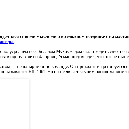
 поделился своими мыслями о возможном поединке с казахст
ингера
.
олусреднем весе Белалом Мухаммадом стали ходить слухи о том
ся в одном зале во Флориде, Усман подтвердил, что это не стане
катом — не напарники по команде. Он приходит и тренируется в 
он называется Kill Cliff. Но он не является моим однокоманднико