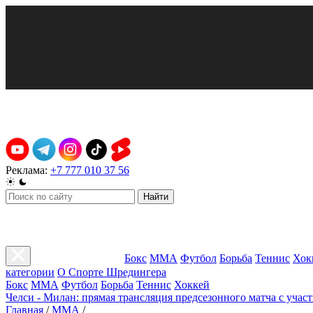
Реклама:
+7 777 010 37 56
Найти
Бокс
ММА
Футбол
Борьба
Теннис
Хок
категории
О Спорте Шредингера
Бокс
ММА
Футбол
Борьба
Теннис
Хоккей
Челси - Милан: прямая трансляция предсезонного матча с учас
Главная
/
ММА
/