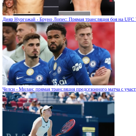
Дияр Нургожай - Бруно Лопес: Прямая трансляция боя на UFC 
Челси - Милан: прямая трансляция предсезонного матча с учас