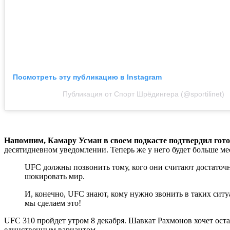
Посмотреть эту публикацию в Instagram
Публикация от Спорт Шрёдингера (@sportilinet)
Напомним, Камару Усман в своем подкасте подтвердил гот
десятидневном уведомлении. Теперь же у него будет больше ме
UFC должны позвонить тому, кого они считают достаточ
шокировать мир.
И, конечно, UFC знают, кому нужно звонить в таких ситу
мы сделаем это!
UFC 310 пройдет утром 8 декабря. Шавкат Рахмонов хочет остать
единственным вариантом.