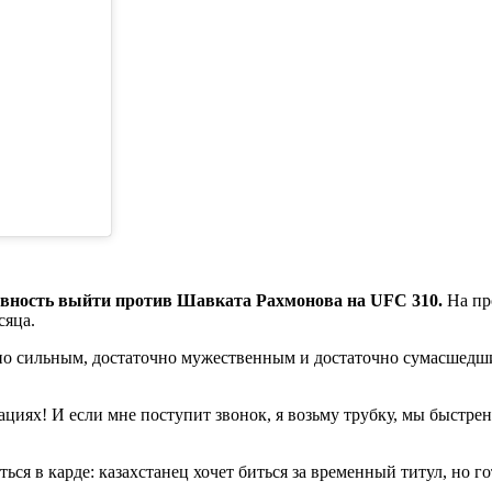
овность выйти против Шавката Рахмонова на UFC 310.
На п
сяца.
но сильным, достаточно мужественным и достаточно сумасшедши
ациях! И если мне поступит звонок, я возьму трубку, мы быстр
ся в карде: казахстанец хочет биться за временный титул, но го