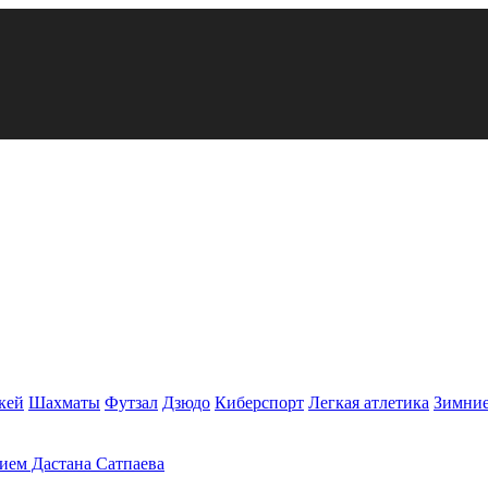
кей
Шахматы
Футзал
Дзюдо
Киберспорт
Легкая атлетика
Зимние
тием Дастана Сатпаева