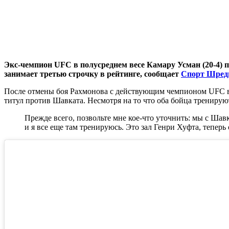
Экс-чемпион UFC в полусреднем весе Камару Усман (20-4)
занимает третью строчку в рейтинге, сообщает
Спорт Шред
После отмены боя Рахмонова с действующим чемпионом UFC в п
титул против Шавката. Несмотря на то что оба бойца тренируют
Прежде всего, позвольте мне кое-что уточнить: мы с Шав
и я все еще там тренируюсь. Это зал Генри Хуфта, теперь 