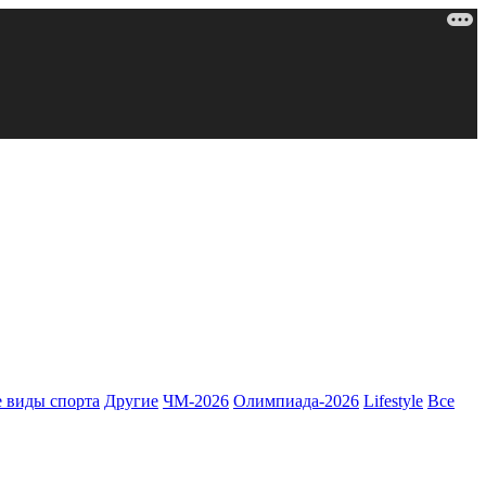
 виды спорта
Другие
ЧМ-2026
Олимпиада-2026
Lifestyle
Все