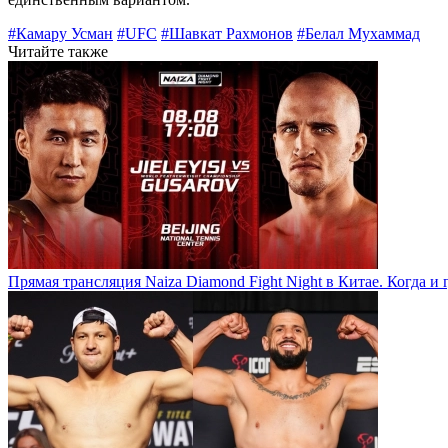
#Камару Усман
#UFC
#Шавкат Рахмонов
#Белал Мухаммад
Читайте также
Прямая трансляция Naiza Diamond Fight Night в Китае. Когда и 