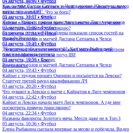
04 августа, 14:00 • Футбол
05 августа, 00:19 • Футбол
Как сыграл Дастан Сатпаев за Челси против Ювентуса: видео
Бросал ММА из-за работы в глухой деревне и может выбить
матча, что дальше?
казахстанца из UFC. Что за боец?
05 августа, 18:07 • Футбол
04 августа, 22:51 • ММА
Левски - Кайрат: прямая трансляция матча Лиги чемпионов
Кайрат и Левски начали матч Лиги чемпионов. А где мне
03 августа, 15:00 • Футбол
посмотреть прямую трансляцию?
Головкина позвали? Инсайдеры показали список гостей на
04 августа, 22:34 • Футбол
свадьбу Роналду
Видео всех голов и матчей Дастана Сатпаева в Челси
03 августа, 16:10 • Футбол
04 августа, 19:43 • Футбол
"Чувствую себя уничтоженной". Как матч Рыбакиной
Двукратный чемпион мира Санжар Ташкенбай в дебютном
изменил правила тенниса
бою в профи подерется за титул IBF
05 августа, 19:56 • Теннис
04 августа, 19:23 • Бокс
Видео всех голов и матчей Дастана Сатпаева в Челси
еще новости
04 августа, 19:43 • Футбол
Кайрат с трудом прошёл Омонию и посыпется на Левски?
Стартует третий раунд квалификации ЛЧ
03 августа, 20:20 • Футбол
Что думают в Левски о матче с Кайратом в Лиге чемпионов
04 августа, 12:42 • Футбол
Кайрат и Левски начали матч Лиги чемпионов. А где мне
посмотреть прямую трансляцию?
04 августа, 22:34 • Футбол
Названы фавориты Золотого мяча. Месси даже не в Топ-3
05 августа, 10:36 • Футбол
Елена Рыбакина сыграла впервые за месяц и победила. Видео