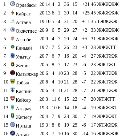
1
20
14
4
2
36
15
+21
46
ЖЖЖЖЖ
Ордабасы
2
20
13
6
1
39
14
+25
45
ЖЖЖЖЖ
Кайрат
3
19
10
5
4
31
20
+11
35
ТЖЖЖЖ
Астана
4
20
9
6
5
29
27
+2
33
ЖЖЖЖЖ
Окжетпес
5
20
9
4
7
29
24
+5
31
ЖЖЖЖЖ
Актобе
6
19
7
7
5
26
23
+3
28
ЖЖЖТТ
Елимай
7
20
7
6
7
16
20
-4
27
ЖЖТЖЖ
Улытау
8
20
5
8
7
17
23
-6
23
ЖЖТЖТ
Женис
9
20
6
4
10
23
28
-5
22
ЖЖТЖЖ
Кызылжар
10
20
6
4
10
21
28
-7
22
ЖЖТЖЖ
Тобыл
11
20
6
3
11
21
28
-7
21
ЖЖТЖЖ
Каспий
12
20
3
11
6
15
22
-7
20
ЖТЖТТ
Кайсар
13
19
3
10
6
14
18
-4
19
ЖЖЖЖТ
Атырау
14
20
4
7
9
23
30
-7
19
ЖЖЖЖТ
Жетысу
15
19
3
8
8
19
25
-6
17
ЖТЖЖЖ
Иртыш
16
20
3
7
10
16
30
-14
16
ЖЖЖЖЖ
Алтай