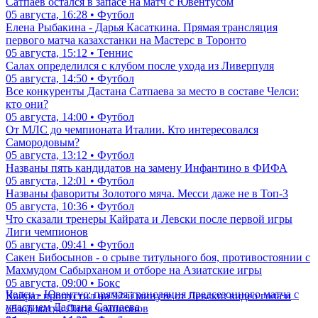
Сатпаев остался в запасе на матч с Ювентусом
05 августа, 16:28 • Футбол
Елена Рыбакина - Дарья Касаткина. Прямая трансляция
первого матча казахстанки на Мастерс в Торонто
05 августа, 15:12 • Теннис
Салах определился с клубом после ухода из Ливерпуля
05 августа, 14:50 • Футбол
Все конкуренты Дастана Сатпаева за место в составе Челси:
кто они?
05 августа, 14:00 • Футбол
От МЛС до чемпионата Италии. Кто интересовался
Самородовым?
05 августа, 13:12 • Футбол
Названы пять кандидатов на замену Инфантино в ФИФА
05 августа, 12:01 • Футбол
Названы фавориты Золотого мяча. Месси даже не в Топ-3
05 августа, 10:36 • Футбол
Что сказали тренеры Кайрата и Левски после первой игры
Лиги чемпионов
05 августа, 09:41 • Футбол
Сакен Бибосынов - о срыве титульного боя, противостоянии с
Махмудом Сабырханом и отборе на Азиатские игры
05 августа, 09:00 • Бокс
Челси - Ювентус: прямая трансляция предсезонного матча с
Кайрат пропустил на 92-й минуте от Левски: видео гола и
участием Дастана Сатпаева
обзор матча Лиги чемпионов