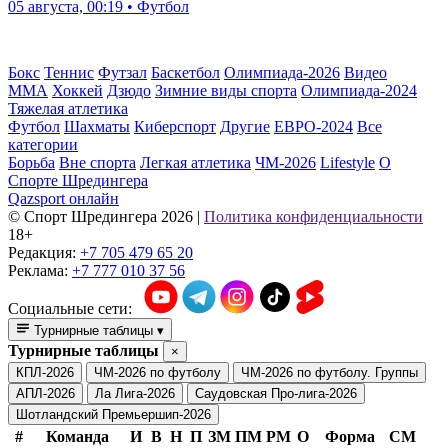
05 августа, 00:19 • Футбол
Бокс
Теннис
Футзал
Баскетбол
Олимпиада-2026
Видео
ММА
Хоккей
Дзюдо
Зимние виды спорта
Олимпиада-2024
Тяжелая атлетика
Футбол
Шахматы
Киберспорт
Другие
ЕВРО-2024
Все
категории
Борьба
Вне спорта
Легкая атлетика
ЧМ-2026
Lifestyle
О
Спорте Шредингера
Qazsport онлайн
© Cпорт Шредингера 2026
|
Политика конфиденциальности
18+
Редакция:
+7 705 479 65 20
Реклама:
+7 777 010 37 56
Социальные сети:
Турнирные таблицы
▾
Турнирные таблицы
×
КПЛ-2026
ЧМ-2026 по футболу
ЧМ-2026 по футболу. Группы
АПЛ-2026
Ла Лига-2026
Саудовская Про-лига-2026
Шотландский Премьершип-2026
#
Команда
И
В
Н
П
ЗМ
ПМ
РМ
О
Форма
СМ