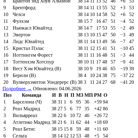
8
Брайтон энд Хоув Альбион
38
14
11
13
52
46
+6
53
9
Брентфорд
38
14
11
13
55
52
+3
53
10
Челси
38
14
10
14
58
52
+6
52
11
Фулхэм
38
15
7
16
47
51
−4
52
12
Ньюкасл Юнайтед
38
14
7
17
53
55
−2
49
13
Эвертон
38
13
10
15
47
50
−3
49
14
Лидс Юнайтед
38
11
14
13
49
56
−7
47
15
Кристал Пэлас
38
11
12
15
41
51
−10
45
16
Ноттингем Форест
38
11
11
16
48
51
−3
44
17
Тоттенхэм Хотспур
38
10
11
17
48
57
−9
41
18
Вест Хэм Юнайтед (В)
38
10
9
19
46
65
−19
39
19
Бернли (В)
38
4
10
24
38
75
−37
22
20
Вулверхэмптон Уондерерс (В)
38
3
11
24
27
68
−41
20
Подробнее →
Обновлено: 04.06.2026
Поз
Команда
И
В
Н
П
МЗ
МП
РМ
О
1
Барселона (Ч)
38
31
1
6
95
36
+59
94
2
Реал Мадрид
38
27
5
6
77
35
+42
86
3
Вильярреал
38
22
6
10
72
46
+26
72
4
Атлетико Мадрид
38
21
6
11
62
44
+18
69
5
Реал Бетис
38
15
15
8
59
48
+11
60
6
Сельта
38
14
12
12
53
48
+5
54