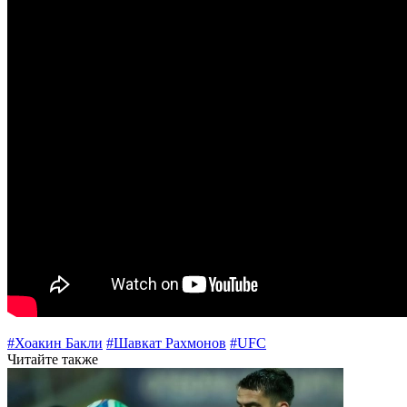
#Хоакин Бакли
#Шавкат Рахмонов
#UFC
Читайте также