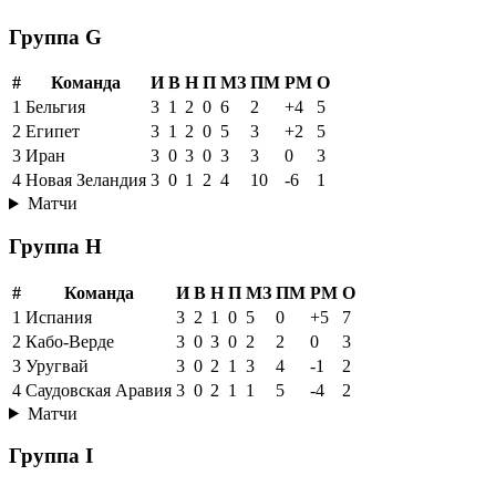
Группа G
#
Команда
И
В
Н
П
МЗ
ПМ
РМ
О
1
Бельгия
3
1
2
0
6
2
+4
5
2
Египет
3
1
2
0
5
3
+2
5
3
Иран
3
0
3
0
3
3
0
3
4
Новая Зеландия
3
0
1
2
4
10
-6
1
Матчи
Группа H
#
Команда
И
В
Н
П
МЗ
ПМ
РМ
О
1
Испания
3
2
1
0
5
0
+5
7
2
Кабо-Верде
3
0
3
0
2
2
0
3
3
Уругвай
3
0
2
1
3
4
-1
2
4
Саудовская Аравия
3
0
2
1
1
5
-4
2
Матчи
Группа I