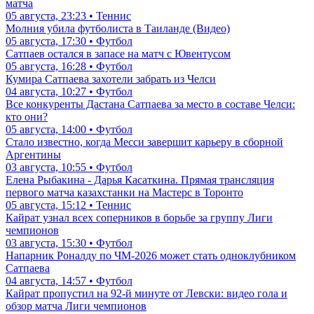
матча
05 августа, 23:23 • Теннис
Молния убила футболиста в Таиланде (Видео)
05 августа, 17:30 • Футбол
Сатпаев остался в запасе на матч с Ювентусом
05 августа, 16:28 • Футбол
Кумира Сатпаева захотели забрать из Челси
04 августа, 10:27 • Футбол
Все конкуренты Дастана Сатпаева за место в составе Челси:
кто они?
05 августа, 14:00 • Футбол
Стало известно, когда Месси завершит карьеру в сборной
Аргентины
03 августа, 10:55 • Футбол
Елена Рыбакина - Дарья Касаткина. Прямая трансляция
первого матча казахстанки на Мастерс в Торонто
05 августа, 15:12 • Теннис
Кайрат узнал всех соперников в борьбе за группу Лиги
чемпионов
03 августа, 15:30 • Футбол
Напарник Роналду по ЧМ-2026 может стать одноклубником
Сатпаева
04 августа, 14:57 • Футбол
Кайрат пропустил на 92-й минуте от Левски: видео гола и
обзор матча Лиги чемпионов