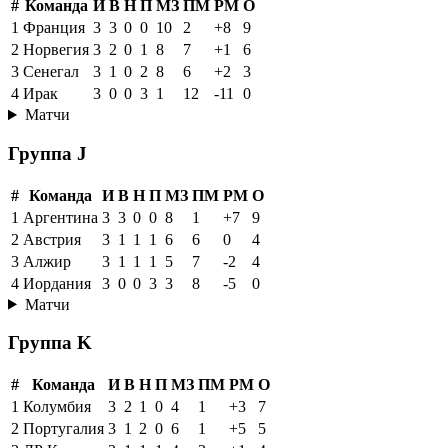
#
Команда
И
В
Н
П
МЗ
ПМ
РМ
О
1
Франция
3
3
0
0
10
2
+8
9
2
Норвегия
3
2
0
1
8
7
+1
6
3
Сенегал
3
1
0
2
8
6
+2
3
4
Ирак
3
0
0
3
1
12
-11
0
Матчи
Группа J
#
Команда
И
В
Н
П
МЗ
ПМ
РМ
О
1
Аргентина
3
3
0
0
8
1
+7
9
2
Австрия
3
1
1
1
6
6
0
4
3
Алжир
3
1
1
1
5
7
-2
4
4
Иордания
3
0
0
3
3
8
-5
0
Матчи
Группа K
#
Команда
И
В
Н
П
МЗ
ПМ
РМ
О
1
Колумбия
3
2
1
0
4
1
+3
7
2
Португалия
3
1
2
0
6
1
+5
5