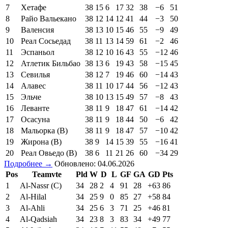
7
Хетафе
38
15
6
17
32
38
−6
51
8
Райо Вальекано
38
12
14
12
41
44
−3
50
9
Валенсия
38
13
10
15
46
55
−9
49
10
Реал Сосьедад
38
11
13
14
59
61
−2
46
11
Эспаньол
38
12
10
16
43
55
−12
46
12
Атлетик Бильбао
38
13
6
19
43
58
−15
45
13
Севилья
38
12
7
19
46
60
−14
43
14
Алавес
38
11
10
17
44
56
−12
43
15
Эльче
38
10
13
15
49
57
−8
43
16
Леванте
38
11
9
18
47
61
−14
42
17
Осасуна
38
11
9
18
44
50
−6
42
18
Мальорка (В)
38
11
9
18
47
57
−10
42
19
Жирона (В)
38
9
14
15
39
55
−16
41
20
Реал Овьедо (В)
38
6
11
21
26
60
−34
29
Подробнее →
Обновлено: 04.06.2026
Pos
Teamvte
Pld
W
D
L
GF
GA
GD
Pts
1
Al-Nassr (C)
34
28
2
4
91
28
+63
86
2
Al-Hilal
34
25
9
0
85
27
+58
84
3
Al-Ahli
34
25
6
3
71
25
+46
81
4
Al-Qadsiah
34
23
8
3
83
34
+49
77