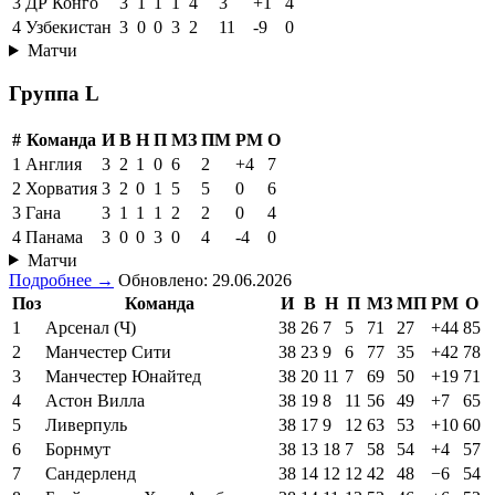
3
ДР Конго
3
1
1
1
4
3
+1
4
4
Узбекистан
3
0
0
3
2
11
-9
0
Матчи
Группа L
#
Команда
И
В
Н
П
МЗ
ПМ
РМ
О
1
Англия
3
2
1
0
6
2
+4
7
2
Хорватия
3
2
0
1
5
5
0
6
3
Гана
3
1
1
1
2
2
0
4
4
Панама
3
0
0
3
0
4
-4
0
Матчи
Подробнее →
Обновлено: 29.06.2026
Поз
Команда
И
В
Н
П
МЗ
МП
РМ
О
1
Арсенал (Ч)
38
26
7
5
71
27
+44
85
2
Манчестер Сити
38
23
9
6
77
35
+42
78
3
Манчестер Юнайтед
38
20
11
7
69
50
+19
71
4
Астон Вилла
38
19
8
11
56
49
+7
65
5
Ливерпуль
38
17
9
12
63
53
+10
60
6
Борнмут
38
13
18
7
58
54
+4
57
7
Сандерленд
38
14
12
12
42
48
−6
54