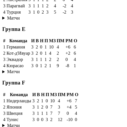
3
Парагвай
3
1
1
1
2
4
-2
4
4
Турция
3
1
0
2
3
5
-2
3
Матчи
Группа E
#
Команда
И
В
Н
П
МЗ
ПМ
РМ
О
1
Германия
3
2
0
1
10
4
+6
6
2
Кот-д'Ивуар
3
2
0
1
4
2
+2
6
3
Эквадор
3
1
1
1
2
2
0
4
4
Кюрасао
3
0
1
2
1
9
-8
1
Матчи
Группа F
#
Команда
И
В
Н
П
МЗ
ПМ
РМ
О
1
Нидерланды
3
2
1
0
10
4
+6
7
2
Япония
3
1
2
0
7
3
+4
5
3
Швеция
3
1
1
1
7
7
0
4
4
Тунис
3
0
0
3
2
12
-10
0
Матчи