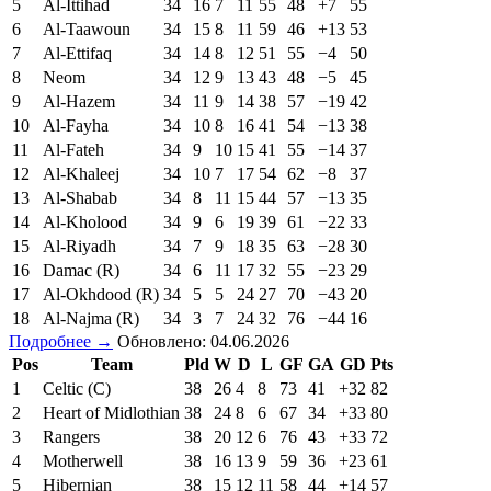
5
Al-Ittihad
34
16
7
11
55
48
+7
55
6
Al-Taawoun
34
15
8
11
59
46
+13
53
7
Al-Ettifaq
34
14
8
12
51
55
−4
50
8
Neom
34
12
9
13
43
48
−5
45
9
Al-Hazem
34
11
9
14
38
57
−19
42
10
Al-Fayha
34
10
8
16
41
54
−13
38
11
Al-Fateh
34
9
10
15
41
55
−14
37
12
Al-Khaleej
34
10
7
17
54
62
−8
37
13
Al-Shabab
34
8
11
15
44
57
−13
35
14
Al-Kholood
34
9
6
19
39
61
−22
33
15
Al-Riyadh
34
7
9
18
35
63
−28
30
16
Damac (R)
34
6
11
17
32
55
−23
29
17
Al-Okhdood (R)
34
5
5
24
27
70
−43
20
18
Al-Najma (R)
34
3
7
24
32
76
−44
16
Подробнее →
Обновлено: 04.06.2026
Pos
Team
Pld
W
D
L
GF
GA
GD
Pts
1
Celtic (C)
38
26
4
8
73
41
+32
82
2
Heart of Midlothian
38
24
8
6
67
34
+33
80
3
Rangers
38
20
12
6
76
43
+33
72
4
Motherwell
38
16
13
9
59
36
+23
61
5
Hibernian
38
15
12
11
58
44
+14
57