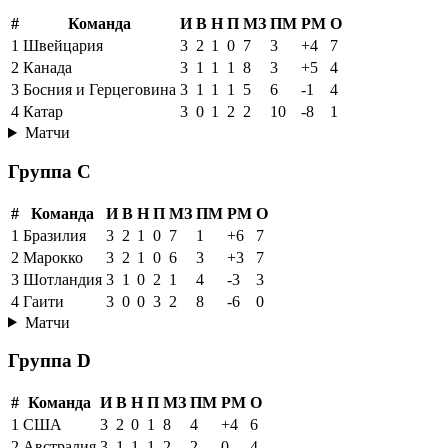
#
Команда
И
В
Н
П
МЗ
ПМ
РМ
О
1
Швейцария
3
2
1
0
7
3
+4
7
2
Канада
3
1
1
1
8
3
+5
4
3
Босния и Герцеговина
3
1
1
1
5
6
-1
4
4
Катар
3
0
1
2
2
10
-8
1
Матчи
Группа C
#
Команда
И
В
Н
П
МЗ
ПМ
РМ
О
1
Бразилия
3
2
1
0
7
1
+6
7
2
Марокко
3
2
1
0
6
3
+3
7
3
Шотландия
3
1
0
2
1
4
-3
3
4
Гаити
3
0
0
3
2
8
-6
0
Матчи
Группа D
#
Команда
И
В
Н
П
МЗ
ПМ
РМ
О
1
США
3
2
0
1
8
4
+4
6
2
Австралия
3
1
1
1
2
2
0
4