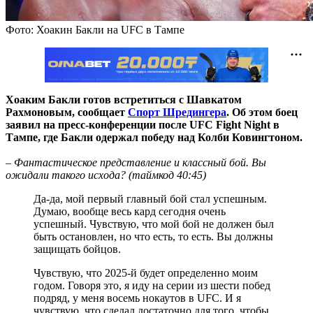
Фото: Хоакин Бакли на UFC в Тампе
Хоаким Бакли готов встретиться с Шавкатом
Рахмоновым,
сообщает
Спорт Шредингера
. Об этом боец
заявил на пресс-конференции после
UFC Fight Night в
Тампе, где Бакли одержал победу над Колби Ковингтоном.
– Фантастическое представление и классный бой. Вы
ожидали такого исхода? (таймкод 40:45)
Да-да, мой первый главный бой стал успешным.
Думаю, вообще весь кард сегодня очень
успешный. Чувствую, что мой бой не должен был
быть остановлен, но что есть, то есть. Вы должны
защищать бойцов.
Чувствую, что 2025-й будет определенно моим
годом. Говоря это, я иду на серии из шести побед
подряд, у меня восемь нокаутов в UFC. И я
чувствую, что сделал достаточно для того, чтобы