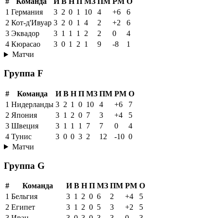
#
Команда
И
В
Н
П
МЗ
ПМ
РМ
О
1
Германия
3
2
0
1
10
4
+6
6
2
Кот-д'Ивуар
3
2
0
1
4
2
+2
6
3
Эквадор
3
1
1
1
2
2
0
4
4
Кюрасао
3
0
1
2
1
9
-8
1
Матчи
Группа F
#
Команда
И
В
Н
П
МЗ
ПМ
РМ
О
1
Нидерланды
3
2
1
0
10
4
+6
7
2
Япония
3
1
2
0
7
3
+4
5
3
Швеция
3
1
1
1
7
7
0
4
4
Тунис
3
0
0
3
2
12
-10
0
Матчи
Группа G
#
Команда
И
В
Н
П
МЗ
ПМ
РМ
О
1
Бельгия
3
1
2
0
6
2
+4
5
2
Египет
3
1
2
0
5
3
+2
5
3
Иран
3
0
3
0
3
3
0
3