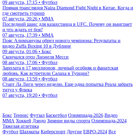
09 августа, 17:15 • Футбол
Прямая трансляция Naiza Diamond Fight Night в Китае. Когда и
где смотреть турнир
07 августа, 20:26 • ММА
Последний шанс для казахстанца в UFC. Почему он выиграет
и что ждать от боя?
07 августа, 17:39 • ММА
Пояс Алимханулы обрел нового чемпиона: Результаты и
видео Zuffa Boxing 10 в Дублине
09 августа, 01:06 • Бокс
Скончался отец Лионеля Месси
08 августа, 17:06 • Футбол
Зарплата в 17 миллионов, личный особняк и фанатская
любовь. Как встретили Салаха в Турции?
08 августа, 13:59 • Футбол
Старт Ла Лиги через неделю. Еще одна попытка Реала забрать
титул у Флика
07 августа, 19:20 • Футбол
Бокс
Теннис
Футзал
Баскетбол
Олимпиада-2026
Видео
ММА
Хоккей
Дзюдо
Зимние виды спорта
Олимпиада-2024
Тяжелая атлетика
Футбол
Шахматы
Киберспорт
Другие
ЕВРО-2024
Все