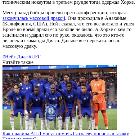
техническим нокаутом в третьем раунде тогда одержал Хорхе.
Месяц назад бойцы провели пресс-конференцию, которая
закончилась массовой дракой
. Она проходила в Анахайме
(Калифорния, США). Нейт сказал, что его все достало и ушел.
Вроде во время драки его вообще не было. А Хорхе с кем-то
зацепился и ударил его по руке, оказалось, что это кто-то
человек из команды Диаса. Дальше все перекатилось в
массовую драку.
#Нейт Диас
#UFC
Читайте также
Как правила АПЛ могут помочь Сатпаеву попасть в заявку