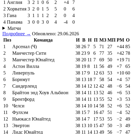
1
Англия
3
2
1
0
6
2
+4
7
2
Хорватия
3
2
0
1
5
5
0
6
3
Гана
3
1
1
1
2
2
0
4
4
Панама
3
0
0
3
0
4
-4
0
Матчи
Подробнее →
Обновлено: 29.06.2026
Поз
Команда
И
В
Н
П
МЗ
МП
РМ
О
1
Арсенал (Ч)
38
26
7
5
71
27
+44
85
2
Манчестер Сити
38
23
9
6
77
35
+42
78
3
Манчестер Юнайтед
38
20
11
7
69
50
+19
71
4
Астон Вилла
38
19
8
11
56
49
+7
65
5
Ливерпуль
38
17
9
12
63
53
+10
60
6
Борнмут
38
13
18
7
58
54
+4
57
7
Сандерленд
38
14
12
12
42
48
−6
54
8
Брайтон энд Хоув Альбион
38
14
11
13
52
46
+6
53
9
Брентфорд
38
14
11
13
55
52
+3
53
10
Челси
38
14
10
14
58
52
+6
52
11
Фулхэм
38
15
7
16
47
51
−4
52
12
Ньюкасл Юнайтед
38
14
7
17
53
55
−2
49
13
Эвертон
38
13
10
15
47
50
−3
49
14
Лидс Юнайтед
38
11
14
13
49
56
−7
47