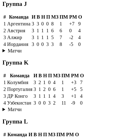
Группа J
#
Команда
И
В
Н
П
МЗ
ПМ
РМ
О
1
Аргентина
3
3
0
0
8
1
+7
9
2
Австрия
3
1
1
1
6
6
0
4
3
Алжир
3
1
1
1
5
7
-2
4
4
Иордания
3
0
0
3
3
8
-5
0
Матчи
Группа K
#
Команда
И
В
Н
П
МЗ
ПМ
РМ
О
1
Колумбия
3
2
1
0
4
1
+3
7
2
Португалия
3
1
2
0
6
1
+5
5
3
ДР Конго
3
1
1
1
4
3
+1
4
4
Узбекистан
3
0
0
3
2
11
-9
0
Матчи
Группа L
#
Команда
И
В
Н
П
МЗ
ПМ
РМ
О