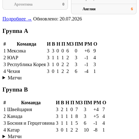
Аргентина
0
Англия
6
Подробнее →
Обновлено: 20.07.2026
Группа A
#
Команда
И
В
Н
П
МЗ
ПМ
РМ
О
1
Мексика
3
3
0
0
6
0
+6
9
2
ЮАР
3
1
1
1
2
3
-1
4
3
Республика Корея
3
1
0
2
2
3
-1
3
4
Чехия
3
0
1
2
2
6
-4
1
Матчи
Группа B
#
Команда
И
В
Н
П
МЗ
ПМ
РМ
О
1
Швейцария
3
2
1
0
7
3
+4
7
2
Канада
3
1
1
1
8
3
+5
4
3
Босния и Герцеговина
3
1
1
1
5
6
-1
4
4
Катар
3
0
1
2
2
10
-8
1
Матчи