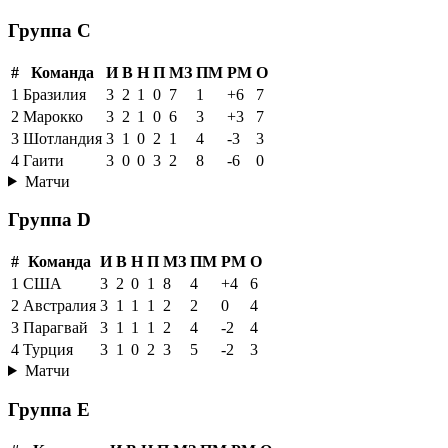
Группа C
#
Команда
И
В
Н
П
МЗ
ПМ
РМ
О
1
Бразилия
3
2
1
0
7
1
+6
7
2
Марокко
3
2
1
0
6
3
+3
7
3
Шотландия
3
1
0
2
1
4
-3
3
4
Гаити
3
0
0
3
2
8
-6
0
Матчи
Группа D
#
Команда
И
В
Н
П
МЗ
ПМ
РМ
О
1
США
3
2
0
1
8
4
+4
6
2
Австралия
3
1
1
1
2
2
0
4
3
Парагвай
3
1
1
1
2
4
-2
4
4
Турция
3
1
0
2
3
5
-2
3
Матчи
Группа E