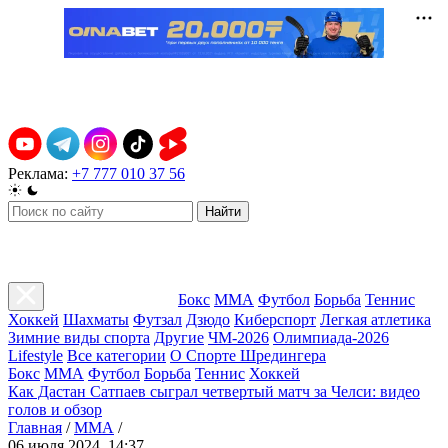
Реклама:
+7 777 010 37 56
Найти
Бокс
ММА
Футбол
Борьба
Теннис
Хоккей
Шахматы
Футзал
Дзюдо
Киберспорт
Легкая атлетика
Зимние виды спорта
Другие
ЧМ-2026
Олимпиада-2026
Lifestyle
Все категории
О Спорте Шредингера
Бокс
ММА
Футбол
Борьба
Теннис
Хоккей
Как Дастан Сатпаев сыграл четвертый матч за Челси: видео
голов и обзор
Главная
/
ММА
/
06 июля 2024, 14:37