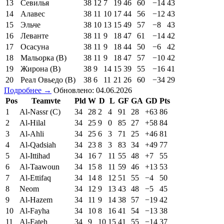
13
Севилья
38
12
7
19
46
60
−14
43
14
Алавес
38
11
10
17
44
56
−12
43
15
Эльче
38
10
13
15
49
57
−8
43
16
Леванте
38
11
9
18
47
61
−14
42
17
Осасуна
38
11
9
18
44
50
−6
42
18
Мальорка (В)
38
11
9
18
47
57
−10
42
19
Жирона (В)
38
9
14
15
39
55
−16
41
20
Реал Овьедо (В)
38
6
11
21
26
60
−34
29
Подробнее →
Обновлено: 04.06.2026
Pos
Teamvte
Pld
W
D
L
GF
GA
GD
Pts
1
Al-Nassr (C)
34
28
2
4
91
28
+63
86
2
Al-Hilal
34
25
9
0
85
27
+58
84
3
Al-Ahli
34
25
6
3
71
25
+46
81
4
Al-Qadsiah
34
23
8
3
83
34
+49
77
5
Al-Ittihad
34
16
7
11
55
48
+7
55
6
Al-Taawoun
34
15
8
11
59
46
+13
53
7
Al-Ettifaq
34
14
8
12
51
55
−4
50
8
Neom
34
12
9
13
43
48
−5
45
9
Al-Hazem
34
11
9
14
38
57
−19
42
10
Al-Fayha
34
10
8
16
41
54
−13
38
11
Al-Fateh
34
9
10
15
41
55
−14
37