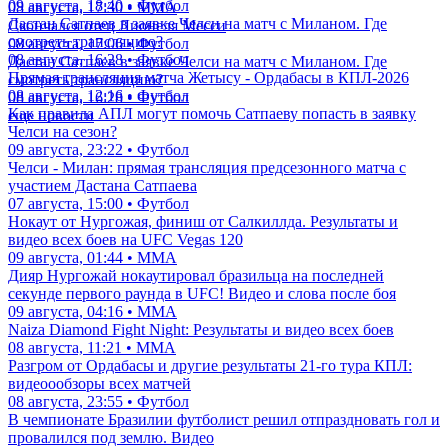
09 августа, 18:40 • Футбол
08 августа, 17:30 • ММА
Дастан Сатпаев в заявке Челси на матч с Миланом. Где
Скончался отец Лионеля Месси
смотреть трансляцию?
08 августа, 17:06 • Футбол
08 августа, 16:28 • Футбол
Дастан Сатпаев в заявке Челси на матч с Миланом. Где
Прямая трансляция матча Жетысу - Ордабасы в КПЛ-2026
смотреть трансляцию?
08 августа, 12:16 • Футбол
08 августа, 16:28 • Футбол
Как правила АПЛ могут помочь Сатпаеву попасть в заявку
еще новости
Челси на сезон?
09 августа, 23:22 • Футбол
Челси - Милан: прямая трансляция предсезонного матча с
участием Дастана Сатпаева
07 августа, 15:00 • Футбол
Нокаут от Нургожая, финиш от Салкиллда. Результаты и
видео всех боев на UFC Vegas 120
09 августа, 01:44 • ММА
Дияр Нургожай нокаутировал бразильца на последней
секунде первого раунда в UFC! Видео и слова после боя
09 августа, 04:16 • ММА
Naiza Diamond Fight Night: Результаты и видео всех боев
08 августа, 11:21 • ММА
Разгром от Ордабасы и другие результаты 21-го тура КПЛ:
видеоообзоры всех матчей
08 августа, 23:55 • Футбол
В чемпионате Бразилии футболист решил отпраздновать гол и
провалился под землю. Видео