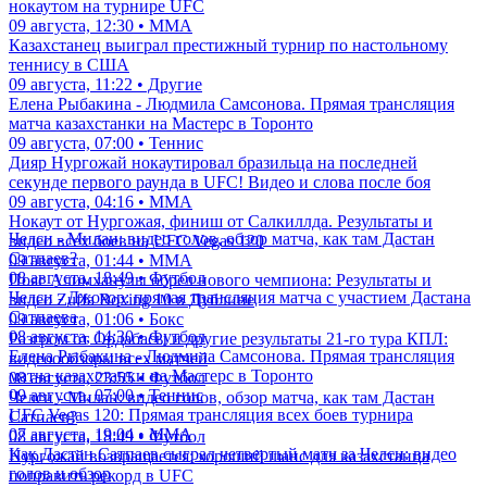
нокаутом на турнире UFC
09 августа, 12:30 • ММА
Казахстанец выиграл престижный турнир по настольному
теннису в США
09 августа, 11:22 • Другие
Елена Рыбакина - Людмила Самсонова. Прямая трансляция
матча казахстанки на Мастерс в Торонто
09 августа, 07:00 • Теннис
Дияр Нургожай нокаутировал бразильца на последней
секунде первого раунда в UFC! Видео и слова после боя
09 августа, 04:16 • ММА
Нокаут от Нургожая, финиш от Салкиллда. Результаты и
Челси - Милан: видео голов, обзор матча, как там Дастан
видео всех боев на UFC Vegas 120
Сатпаев?
09 августа, 01:44 • ММА
08 августа, 18:49 • Футбол
Пояс Алимханулы обрел нового чемпиона: Результаты и
Челси - Джохор: прямая трансляция матча с участием Дастана
видео Zuffa Boxing 10 в Дублине
Сатпаева
09 августа, 01:06 • Бокс
08 августа, 14:30 • Футбол
Разгром от Ордабасы и другие результаты 21-го тура КПЛ:
Елена Рыбакина - Людмила Самсонова. Прямая трансляция
видеоообзоры всех матчей
матча казахстанки на Мастерс в Торонто
08 августа, 23:55 • Футбол
09 августа, 07:00 • Теннис
Челси - Милан: видео голов, обзор матча, как там Дастан
UFC Vegas 120: Прямая трансляция всех боев турнира
Сатпаев?
07 августа, 19:04 • ММА
08 августа, 18:49 • Футбол
Как Дастан Сатпаев сыграл четвертый матч за Челси: видео
Нургожай возвращается: хороший шанс для казахстанца
голов и обзор
поправить рекорд в UFC