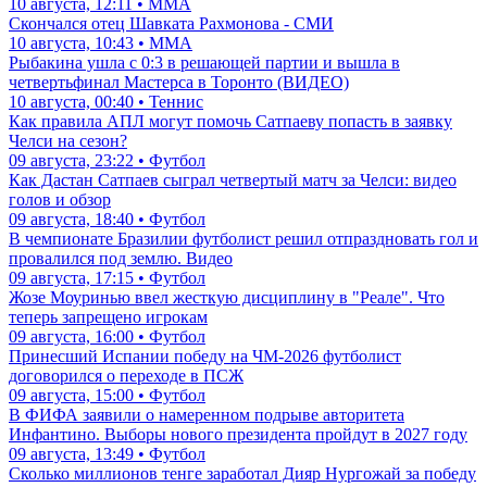
10 августа, 12:11 • ММА
Скончался отец Шавката Рахмонова - СМИ
10 августа, 10:43 • ММА
Рыбакина ушла с 0:3 в решающей партии и вышла в
четвертьфинал Мастерса в Торонто (ВИДЕО)
10 августа, 00:40 • Теннис
Как правила АПЛ могут помочь Сатпаеву попасть в заявку
Челси на сезон?
09 августа, 23:22 • Футбол
Как Дастан Сатпаев сыграл четвертый матч за Челси: видео
голов и обзор
09 августа, 18:40 • Футбол
В чемпионате Бразилии футболист решил отпраздновать гол и
провалился под землю. Видео
09 августа, 17:15 • Футбол
Жозе Моуринью ввел жесткую дисциплину в "Реале". Что
теперь запрещено игрокам
09 августа, 16:00 • Футбол
Принесший Испании победу на ЧМ-2026 футболист
договорился о переходе в ПСЖ
09 августа, 15:00 • Футбол
В ФИФА заявили о намеренном подрыве авторитета
Инфантино. Выборы нового президента пройдут в 2027 году
09 августа, 13:49 • Футбол
Сколько миллионов тенге заработал Дияр Нургожай за победу