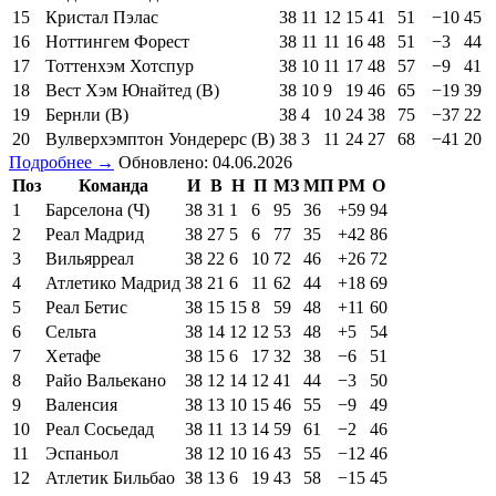
15
Кристал Пэлас
38
11
12
15
41
51
−10
45
16
Ноттингем Форест
38
11
11
16
48
51
−3
44
17
Тоттенхэм Хотспур
38
10
11
17
48
57
−9
41
18
Вест Хэм Юнайтед (В)
38
10
9
19
46
65
−19
39
19
Бернли (В)
38
4
10
24
38
75
−37
22
20
Вулверхэмптон Уондерерс (В)
38
3
11
24
27
68
−41
20
Подробнее →
Обновлено: 04.06.2026
Поз
Команда
И
В
Н
П
МЗ
МП
РМ
О
1
Барселона (Ч)
38
31
1
6
95
36
+59
94
2
Реал Мадрид
38
27
5
6
77
35
+42
86
3
Вильярреал
38
22
6
10
72
46
+26
72
4
Атлетико Мадрид
38
21
6
11
62
44
+18
69
5
Реал Бетис
38
15
15
8
59
48
+11
60
6
Сельта
38
14
12
12
53
48
+5
54
7
Хетафе
38
15
6
17
32
38
−6
51
8
Райо Вальекано
38
12
14
12
41
44
−3
50
9
Валенсия
38
13
10
15
46
55
−9
49
10
Реал Сосьедад
38
11
13
14
59
61
−2
46
11
Эспаньол
38
12
10
16
43
55
−12
46
12
Атлетик Бильбао
38
13
6
19
43
58
−15
45