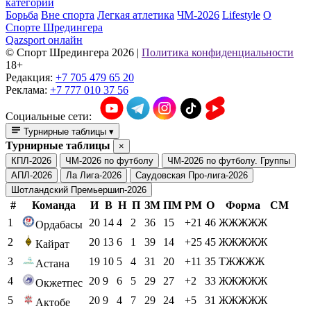
категории
Борьба
Вне спорта
Легкая атлетика
ЧМ-2026
Lifestyle
О
Спорте Шредингера
Qazsport онлайн
© Cпорт Шредингера 2026
|
Политика конфиденциальности
18+
Редакция:
+7 705 479 65 20
Реклама:
+7 777 010 37 56
Социальные сети:
Турнирные таблицы
▾
Турнирные таблицы
×
КПЛ-2026
ЧМ-2026 по футболу
ЧМ-2026 по футболу. Группы
АПЛ-2026
Ла Лига-2026
Саудовская Про-лига-2026
Шотландский Премьершип-2026
#
Команда
И
В
Н
П
ЗМ
ПМ
РМ
О
Форма
СМ
1
20
14
4
2
36
15
+21
46
ЖЖЖЖЖ
Ордабасы
2
20
13
6
1
39
14
+25
45
ЖЖЖЖЖ
Кайрат
3
19
10
5
4
31
20
+11
35
ТЖЖЖЖ
Астана
4
20
9
6
5
29
27
+2
33
ЖЖЖЖЖ
Окжетпес
5
20
9
4
7
29
24
+5
31
ЖЖЖЖЖ
Актобе