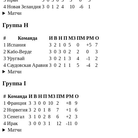
4
Новая Зеландия
3
0
1
2
4
10
-6
1
Матчи
Группа H
#
Команда
И
В
Н
П
МЗ
ПМ
РМ
О
1
Испания
3
2
1
0
5
0
+5
7
2
Кабо-Верде
3
0
3
0
2
2
0
3
3
Уругвай
3
0
2
1
3
4
-1
2
4
Саудовская Аравия
3
0
2
1
1
5
-4
2
Матчи
Группа I
#
Команда
И
В
Н
П
МЗ
ПМ
РМ
О
1
Франция
3
3
0
0
10
2
+8
9
2
Норвегия
3
2
0
1
8
7
+1
6
3
Сенегал
3
1
0
2
8
6
+2
3
4
Ирак
3
0
0
3
1
12
-11
0
Матчи