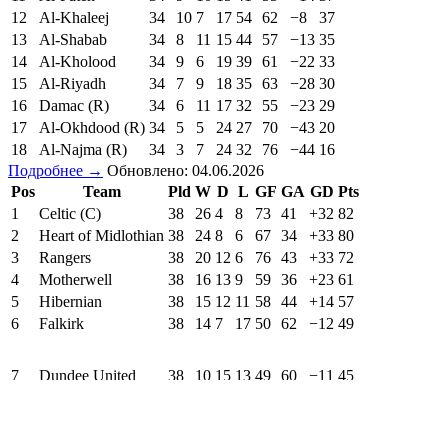
12
Al-Khaleej
34
10
7
17
54
62
−8
37
13
Al-Shabab
34
8
11
15
44
57
−13
35
14
Al-Kholood
34
9
6
19
39
61
−22
33
15
Al-Riyadh
34
7
9
18
35
63
−28
30
16
Damac (R)
34
6
11
17
32
55
−23
29
17
Al-Okhdood (R)
34
5
5
24
27
70
−43
20
18
Al-Najma (R)
34
3
7
24
32
76
−44
16
Подробнее →
Обновлено: 04.06.2026
Pos
Team
Pld
W
D
L
GF
GA
GD
Pts
1
Celtic (C)
38
26
4
8
73
41
+32
82
2
Heart of Midlothian
38
24
8
6
67
34
+33
80
3
Rangers
38
20
12
6
76
43
+33
72
4
Motherwell
38
16
13
9
59
36
+23
61
5
Hibernian
38
15
12
11
58
44
+14
57
6
Falkirk
38
14
7
17
50
62
−12
49
7
Dundee United
38
10
15
13
49
60
−11
45
8
Dundee
38
11
9
18
42
61
−19
42
9
Aberdeen
38
11
7
20
40
55
−15
40
10
Kilmarnock
38
10
10
18
50
68
−18
40