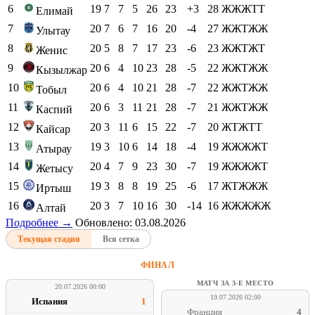
6
19
7
7
5
26
23
+3
28
ЖЖЖТТ
Елимай
7
20
7
6
7
16
20
-4
27
ЖЖТЖЖ
Улытау
8
20
5
8
7
17
23
-6
23
ЖЖТЖТ
Женис
9
20
6
4
10
23
28
-5
22
ЖЖТЖЖ
Кызылжар
10
20
6
4
10
21
28
-7
22
ЖЖТЖЖ
Тобыл
11
20
6
3
11
21
28
-7
21
ЖЖТЖЖ
Каспий
12
20
3
11
6
15
22
-7
20
ЖТЖТТ
Кайсар
13
19
3
10
6
14
18
-4
19
ЖЖЖЖТ
Атырау
14
20
4
7
9
23
30
-7
19
ЖЖЖЖТ
Жетысу
15
19
3
8
8
19
25
-6
17
ЖТЖЖЖ
Иртыш
16
20
3
7
10
16
30
-14
16
ЖЖЖЖЖ
Алтай
Подробнее →
Обновлено: 03.08.2026
Текущая стадия
Вся сетка
ФИНАЛ
МАТЧ ЗА 3-Е МЕСТО
20.07.2026 00:00
19.07.2026 02:00
Испания
1
Франция
4