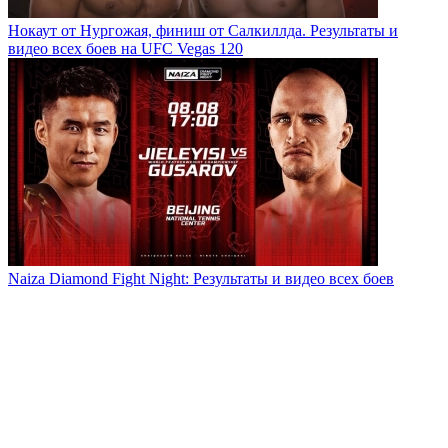
Нокаут от Нургожая, финиш от Салкиллда. Результаты и
видео всех боев на UFC Vegas 120
Naiza Diamond Fight Night: Результаты и видео всех боев