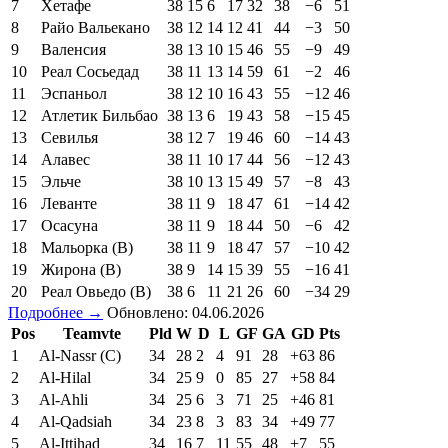
7
Хетафе
38
15
6
17
32
38
−6
51
8
Райо Вальекано
38
12
14
12
41
44
−3
50
9
Валенсия
38
13
10
15
46
55
−9
49
10
Реал Сосьедад
38
11
13
14
59
61
−2
46
11
Эспаньол
38
12
10
16
43
55
−12
46
12
Атлетик Бильбао
38
13
6
19
43
58
−15
45
13
Севилья
38
12
7
19
46
60
−14
43
14
Алавес
38
11
10
17
44
56
−12
43
15
Эльче
38
10
13
15
49
57
−8
43
16
Леванте
38
11
9
18
47
61
−14
42
17
Осасуна
38
11
9
18
44
50
−6
42
18
Мальорка (В)
38
11
9
18
47
57
−10
42
19
Жирона (В)
38
9
14
15
39
55
−16
41
20
Реал Овьедо (В)
38
6
11
21
26
60
−34
29
Подробнее →
Обновлено: 04.06.2026
Pos
Teamvte
Pld
W
D
L
GF
GA
GD
Pts
1
Al-Nassr (C)
34
28
2
4
91
28
+63
86
2
Al-Hilal
34
25
9
0
85
27
+58
84
3
Al-Ahli
34
25
6
3
71
25
+46
81
4
Al-Qadsiah
34
23
8
3
83
34
+49
77
5
Al-Ittihad
34
16
7
11
55
48
+7
55