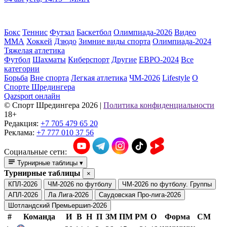
Бокс
Теннис
Футзал
Баскетбол
Олимпиада-2026
Видео
ММА
Хоккей
Дзюдо
Зимние виды спорта
Олимпиада-2024
Тяжелая атлетика
Футбол
Шахматы
Киберспорт
Другие
ЕВРО-2024
Все
категории
Борьба
Вне спорта
Легкая атлетика
ЧМ-2026
Lifestyle
О
Спорте Шредингера
Qazsport онлайн
© Cпорт Шредингера 2026
|
Политика конфиденциальности
18+
Редакция:
+7 705 479 65 20
Реклама:
+7 777 010 37 56
Социальные сети:
Турнирные таблицы
▾
Турнирные таблицы
×
КПЛ-2026
ЧМ-2026 по футболу
ЧМ-2026 по футболу. Группы
АПЛ-2026
Ла Лига-2026
Саудовская Про-лига-2026
Шотландский Премьершип-2026
#
Команда
И
В
Н
П
ЗМ
ПМ
РМ
О
Форма
СМ