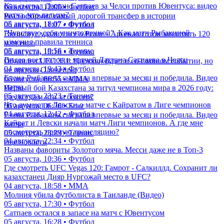
Как сыграл Дастан Сатпаев за Челси против Ювентуса: видео
06 августа, 12:00 • Футбол
матча, что дальше?
Реал оформит самый дорогой трансфер в истории
05 августа, 18:07 • Футбол
06 августа, 11:07 • Футбол
"Чувствую себя уничтоженной". Как матч Рыбакиной
Винисиус удалил все о Реале - Арсенал готов заплатить 120
изменил правила тенниса
млн евро
05 августа, 19:56 • Теннис
06 августа, 10:18 • Футбол
Видео всех голов и матчей Дастана Сатпаева в Челси
Объявлен UFC 331: Царукян будет в со-главном событии, но
04 августа, 19:43 • Футбол
не против Оливейры
Елена Рыбакина сыграла впервые за месяц и победила. Видео
06 августа, 06:55 • ММА
матча
Первый бой Казахстана за титул чемпиона мира в 2026 году:
05 августа, 23:23 • Теннис
где, когда и что за боксер?
Что думают в Левски о матче с Кайратом в Лиге чемпионов
06 августа, 06:26 • Бокс
04 августа, 12:42 • Футбол
Елена Рыбакина сыграла впервые за месяц и победила. Видео
Кайрат и Левски начали матч Лиги чемпионов. А где мне
матча
посмотреть прямую трансляцию?
05 августа, 23:23 • Теннис
04 августа, 22:34 • Футбол
еще новости
Названы фавориты Золотого мяча. Месси даже не в Топ-3
05 августа, 10:36 • Футбол
Где смотреть UFC Vegas 120: Гамрот - Салкиллд. Сохранит ли
казахстанец Дияр Нургожай место в UFC?
04 августа, 18:58 • ММА
Молния убила футболиста в Таиланде (Видео)
05 августа, 17:30 • Футбол
Сатпаев остался в запасе на матч с Ювентусом
05 августа, 16:28 • Футбол