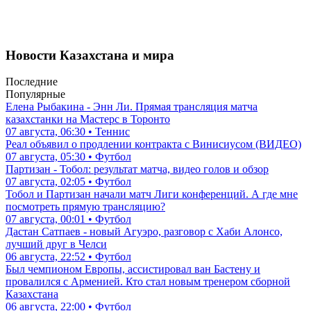
Новости Казахстана и мира
Последние
Популярные
Елена Рыбакина - Энн Ли. Прямая трансляция матча
казахстанки на Мастерс в Торонто
07 августа, 06:30 • Теннис
Реал объявил о продлении контракта с Винисиусом (ВИДЕО)
07 августа, 05:30 • Футбол
Партизан - Тобол: результат матча, видео голов и обзор
07 августа, 02:05 • Футбол
Тобол и Партизан начали матч Лиги конференций. А где мне
посмотреть прямую трансляцию?
07 августа, 00:01 • Футбол
Дастан Сатпаев - новый Агуэро, разговор с Хаби Алонсо,
лучший друг в Челси
06 августа, 22:52 • Футбол
Был чемпионом Европы, ассистировал ван Бастену и
провалился с Арменией. Кто стал новым тренером сборной
Казахстана
06 августа, 22:00 • Футбол