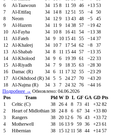
6
Al-Taawoun
34
15
8
11
59
46
+13
53
7
Al-Ettifaq
34
14
8
12
51
55
−4
50
8
Neom
34
12
9
13
43
48
−5
45
9
Al-Hazem
34
11
9
14
38
57
−19
42
10
Al-Fayha
34
10
8
16
41
54
−13
38
11
Al-Fateh
34
9
10
15
41
55
−14
37
12
Al-Khaleej
34
10
7
17
54
62
−8
37
13
Al-Shabab
34
8
11
15
44
57
−13
35
14
Al-Kholood
34
9
6
19
39
61
−22
33
15
Al-Riyadh
34
7
9
18
35
63
−28
30
16
Damac (R)
34
6
11
17
32
55
−23
29
17
Al-Okhdood (R)
34
5
5
24
27
70
−43
20
18
Al-Najma (R)
34
3
7
24
32
76
−44
16
Подробнее →
Обновлено: 04.06.2026
Pos
Team
Pld
W
D
L
GF
GA
GD
Pts
1
Celtic (C)
38
26
4
8
73
41
+32
82
2
Heart of Midlothian
38
24
8
6
67
34
+33
80
3
Rangers
38
20
12
6
76
43
+33
72
4
Motherwell
38
16
13
9
59
36
+23
61
5
Hibernian
38
15
12
11
58
44
+14
57