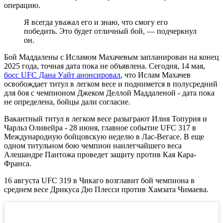
операцию.
Я всегда уважал его и знаю, что смогу его
победить. Это будет отличный бой, — подчеркнул
он.
Бой Маддалены с Исламом Махачевым запланирован на конец
2025 года, точная дата пока не объявлена. Сегодня, 14 мая,
босс UFC Дана Уайт анонсировал
, что Ислам Махачев
освобождает титул в легком весе и поднимется в полусредний
для боя с чемпионом Джеком Деллой Маддаленой - дата пока
не определена, бойцы дали согласие.
Вакантный титул в легком весе разыграют Илия Топурия и
Чарльз Оливейра - 28 июня, главное событие UFC 317 в
Международную бойцовскую неделю в Лас-Вегасе. В еще
одном титульном бою чемпион наилегчайшего веса
Алешандре Пантожа проведет защиту против Кая Кара-
Франса.
16 августа UFC 319 в Чикаго возглавит бой чемпиона в
среднем весе Дрикуса Дю Плесси против Хамзата Чимаева.