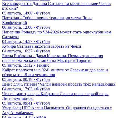
Все конкуренты Дастана Сатпаева за место в составе Челси:
кто они?
05 августа, 14:00 • Футбол
Партизан - Тобол: прямая трансляция матча Лиги
Конференций
06 августа, 12:00 • Футбол
Напарник Роналду по ЧМ-2026 может стать одноклубником
Сатпаева
04 августа, 14:57 • Футбол
Кумира Сатпаева захотели забрать из Челси
04 августа, 10:27 • Футбол
Елена Рыбакина - Дарья Касаткина. Прямая трансляция
первого матча казахстанки на Мастерс в Торонто
05 августа, 15:12 • Теннис
Кайрат пропустил на 92-й минуте от Левски: видео гола и
обзор матча Лиги чемпионов
05 августа, 00:19 • Футбол
Шанс для Сатпаева? Челси намерен продать трех нападающих
04 августа, 17:03 • Футбол
Что сказали тренеры Кайрата и Левски после первой игры
Лиги чемпионов
05 августа, 09:41 • Футбол
Умер боец UFC Аллан Насименто. Он должен был драться с
Асу Алмабаевым
04 августа, 14:15 • ММА