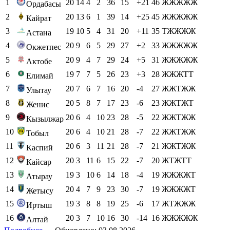
1
20
14
4
2
36
15
+21
46
ЖЖЖЖЖ
Ордабасы
2
20
13
6
1
39
14
+25
45
ЖЖЖЖЖ
Кайрат
3
19
10
5
4
31
20
+11
35
ТЖЖЖЖ
Астана
4
20
9
6
5
29
27
+2
33
ЖЖЖЖЖ
Окжетпес
5
20
9
4
7
29
24
+5
31
ЖЖЖЖЖ
Актобе
6
19
7
7
5
26
23
+3
28
ЖЖЖТТ
Елимай
7
20
7
6
7
16
20
-4
27
ЖЖТЖЖ
Улытау
8
20
5
8
7
17
23
-6
23
ЖЖТЖТ
Женис
9
20
6
4
10
23
28
-5
22
ЖЖТЖЖ
Кызылжар
10
20
6
4
10
21
28
-7
22
ЖЖТЖЖ
Тобыл
11
20
6
3
11
21
28
-7
21
ЖЖТЖЖ
Каспий
12
20
3
11
6
15
22
-7
20
ЖТЖТТ
Кайсар
13
19
3
10
6
14
18
-4
19
ЖЖЖЖТ
Атырау
14
20
4
7
9
23
30
-7
19
ЖЖЖЖТ
Жетысу
15
19
3
8
8
19
25
-6
17
ЖТЖЖЖ
Иртыш
16
20
3
7
10
16
30
-14
16
ЖЖЖЖЖ
Алтай