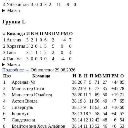
4
Узбекистан
3
0
0
3
2
11
-9
0
Матчи
Группа L
#
Команда
И
В
Н
П
МЗ
ПМ
РМ
О
1
Англия
3
2
1
0
6
2
+4
7
2
Хорватия
3
2
0
1
5
5
0
6
3
Гана
3
1
1
1
2
2
0
4
4
Панама
3
0
0
3
0
4
-4
0
Матчи
Подробнее →
Обновлено: 29.06.2026
Поз
Команда
И
В
Н
П
МЗ
МП
РМ
О
1
Арсенал (Ч)
38
26
7
5
71
27
+44
85
2
Манчестер Сити
38
23
9
6
77
35
+42
78
3
Манчестер Юнайтед
38
20
11
7
69
50
+19
71
4
Астон Вилла
38
19
8
11
56
49
+7
65
5
Ливерпуль
38
17
9
12
63
53
+10
60
6
Борнмут
38
13
18
7
58
54
+4
57
7
Сандерленд
38
14
12
12
42
48
−6
54
8
Брайтон энд Хоув Альбион
38
14
11
13
52
46
+6
53