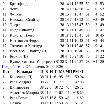
9
Брентфорд
38
14
11
13
55
52
+3
53
10
Челси
38
14
10
14
58
52
+6
52
11
Фулхэм
38
15
7
16
47
51
−4
52
12
Ньюкасл Юнайтед
38
14
7
17
53
55
−2
49
13
Эвертон
38
13
10
15
47
50
−3
49
14
Лидс Юнайтед
38
11
14
13
49
56
−7
47
15
Кристал Пэлас
38
11
12
15
41
51
−10
45
16
Ноттингем Форест
38
11
11
16
48
51
−3
44
17
Тоттенхэм Хотспур
38
10
11
17
48
57
−9
41
18
Вест Хэм Юнайтед (В)
38
10
9
19
46
65
−19
39
19
Бернли (В)
38
4
10
24
38
75
−37
22
20
Вулверхэмптон Уондерерс (В)
38
3
11
24
27
68
−41
20
Подробнее →
Обновлено: 04.06.2026
Поз
Команда
И
В
Н
П
МЗ
МП
РМ
О
1
Барселона (Ч)
38
31
1
6
95
36
+59
94
2
Реал Мадрид
38
27
5
6
77
35
+42
86
3
Вильярреал
38
22
6
10
72
46
+26
72
4
Атлетико Мадрид
38
21
6
11
62
44
+18
69
5
Реал Бетис
38
15
15
8
59
48
+11
60
6
Сельта
38
14
12
12
53
48
+5
54