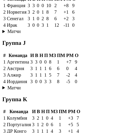
1
Франция
3
3
0
0
10
2
+8
9
2
Норвегия
3
2
0
1
8
7
+1
6
3
Сенегал
3
1
0
2
8
6
+2
3
4
Ирак
3
0
0
3
1
12
-11
0
Матчи
Группа J
#
Команда
И
В
Н
П
МЗ
ПМ
РМ
О
1
Аргентина
3
3
0
0
8
1
+7
9
2
Австрия
3
1
1
1
6
6
0
4
3
Алжир
3
1
1
1
5
7
-2
4
4
Иордания
3
0
0
3
3
8
-5
0
Матчи
Группа K
#
Команда
И
В
Н
П
МЗ
ПМ
РМ
О
1
Колумбия
3
2
1
0
4
1
+3
7
2
Португалия
3
1
2
0
6
1
+5
5
3
ДР Конго
3
1
1
1
4
3
+1
4