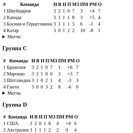
#
Команда
И
В
Н
П
МЗ
ПМ
РМ
О
1
Швейцария
3
2
1
0
7
3
+4
7
2
Канада
3
1
1
1
8
3
+5
4
3
Босния и Герцеговина
3
1
1
1
5
6
-1
4
4
Катар
3
0
1
2
2
10
-8
1
Матчи
Группа C
#
Команда
И
В
Н
П
МЗ
ПМ
РМ
О
1
Бразилия
3
2
1
0
7
1
+6
7
2
Марокко
3
2
1
0
6
3
+3
7
3
Шотландия
3
1
0
2
1
4
-3
3
4
Гаити
3
0
0
3
2
8
-6
0
Матчи
Группа D
#
Команда
И
В
Н
П
МЗ
ПМ
РМ
О
1
США
3
2
0
1
8
4
+4
6
2
Австралия
3
1
1
1
2
2
0
4