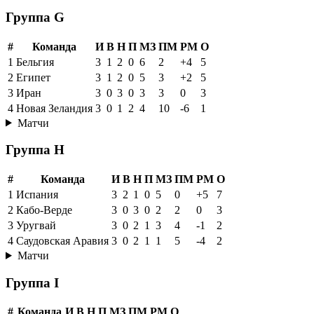
Группа G
#
Команда
И
В
Н
П
МЗ
ПМ
РМ
О
1
Бельгия
3
1
2
0
6
2
+4
5
2
Египет
3
1
2
0
5
3
+2
5
3
Иран
3
0
3
0
3
3
0
3
4
Новая Зеландия
3
0
1
2
4
10
-6
1
Матчи
Группа H
#
Команда
И
В
Н
П
МЗ
ПМ
РМ
О
1
Испания
3
2
1
0
5
0
+5
7
2
Кабо-Верде
3
0
3
0
2
2
0
3
3
Уругвай
3
0
2
1
3
4
-1
2
4
Саудовская Аравия
3
0
2
1
1
5
-4
2
Матчи
Группа I
#
Команда
И
В
Н
П
МЗ
ПМ
РМ
О