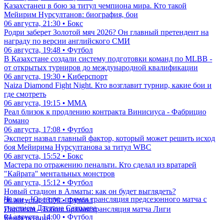
Казахстанец в бою за титул чемпиона мира. Кто такой
Мейирим Нурсултанов: биография, бои
06 августа, 21:30 • Бокс
Родри заберет Золотой мяч 2026? Он главный претендент на
награду по версии английского СМИ
06 августа, 19:48 • Футбол
В Казахстане создали систему подготовки команд по MLBB -
от открытых турниров до международной квалификации
06 августа, 19:30 • Киберспорт
Naiza Diamond Fight Night. Кто возглавит турнир, какие бои и
где смотреть
06 августа, 19:15 • ММА
Реал близок к продлению контракта Винисиуса - Фабрицио
Романо
06 августа, 17:08 • Футбол
Эксперт назвал главный фактор, который может решить исход
боя Мейирима Нурсултанова за титул WBC
06 августа, 15:52 • Бокс
Мастера по отражению пенальти. Кто сделал из вратарей
"Кайрата" ментальных монстров
06 августа, 15:12 • Футбол
Новый стадион в Алматы: как он будет выглядеть?
Челси - Ювентус: прямая трансляция предсезонного матча с
06 августа, 13:00 • Футбол
участием Дастана Сатпаева
Партизан - Тобол: прямая трансляция матча Лиги
04 августа, 14:00 • Футбол
Конференций