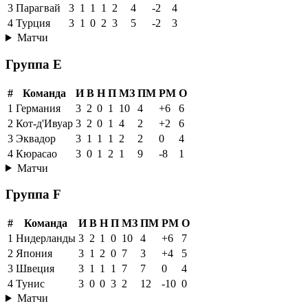
3
Парагвай
3
1
1
1
2
4
-2
4
4
Турция
3
1
0
2
3
5
-2
3
Матчи
Группа E
#
Команда
И
В
Н
П
МЗ
ПМ
РМ
О
1
Германия
3
2
0
1
10
4
+6
6
2
Кот-д'Ивуар
3
2
0
1
4
2
+2
6
3
Эквадор
3
1
1
1
2
2
0
4
4
Кюрасао
3
0
1
2
1
9
-8
1
Матчи
Группа F
#
Команда
И
В
Н
П
МЗ
ПМ
РМ
О
1
Нидерланды
3
2
1
0
10
4
+6
7
2
Япония
3
1
2
0
7
3
+4
5
3
Швеция
3
1
1
1
7
7
0
4
4
Тунис
3
0
0
3
2
12
-10
0
Матчи