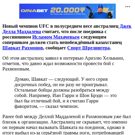
Новый чемпион UFC в полусреднем весе австралиец
Джек
Делла Маддалена
считает, что после поединка с
россиянином
Исламом Махачевым
следующим
соперником должен стать непобеждённый казахстанец
Шавкат Рахмонов
, сообщает
Спорт Шредингера
.
Об этом австралиец заявил в интервью Ариэлю Хельвани,
отметив, что давно ждал возможности провести бой с
Рахмоновым.
Думаю, Шавкат — следующий. У него серия
досрочных побед, он ни разу не проигрывал.
Остальные бойцы должны разобраться между
собой. Например, Иан Гарри и Шон Брэди — это
был бы отличный бой, и я считаю Гарри
фаворитом, — сказал чемпион.
Ранее бой между Деллой Маддаленой и Рахмоновым уже был
близок к организации. Австралиец не скрывает, что именно
он первым начал вызывать Шавката на поединок, однако в
итоге выбыл из-за серьёзной травмы ноги, потребовавшей