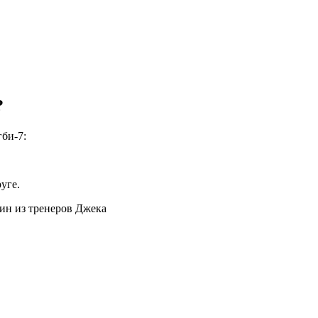
?
би-7:
уге.
дин из тренеров Джека