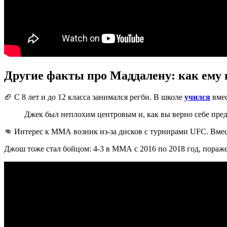
Другие факты про Маддалену: как ему п
🏈 С 8 лет и до 12 класса занимался регби. В школе
учился
вмес
Джек был неплохим центровым и, как вы верно себе пред
👊 Интерес к ММА возник из-за дисков с турнирами UFC. Вмес
Джош тоже стал бойцом: 4-3 в ММА с 2016 по 2018 год, пораж