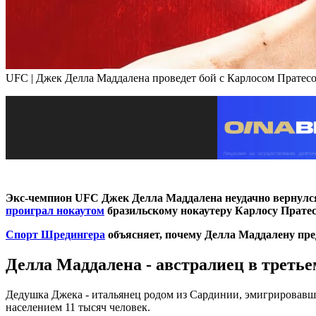
UFC | Джек Делла Маддалена проведет бой с Карлосом Пратес
Экс-чемпион UFC Джек Делла Маддалена неудачно вернулся 
проиграл нокаутом
бразильскому нокаутеру Карлосу Пратес
Спорт Шредингера
объясняет, почему Делла Маддалену пре
Делла Маддалена - австралиец в треть
Дедушка Джека - итальянец родом из Сардинии, эмигрировавши
населением 11 тысяч человек.