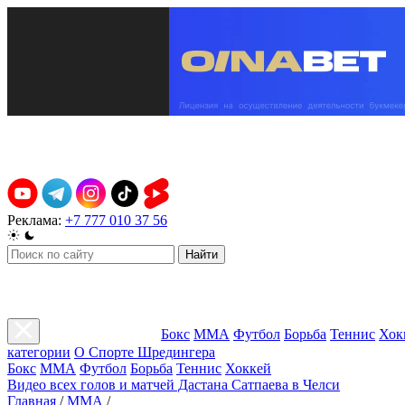
Реклама:
+7 777 010 37 56
Найти
Бокс
ММА
Футбол
Борьба
Теннис
Хок
категории
О Спорте Шредингера
Бокс
ММА
Футбол
Борьба
Теннис
Хоккей
Видео всех голов и матчей Дастана Сатпаева в Челси
Главная
/
ММА
/