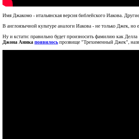
Имя Джакомо - итальянская версия библейского Иакова. Други
В англоязычной культуре аналоги Иакова - не только Джек, н
Ну и кстати: правильно будет произносить фамилию как Делл
Джона Аника
появилось
прозвище "Трехименный Джек", назва