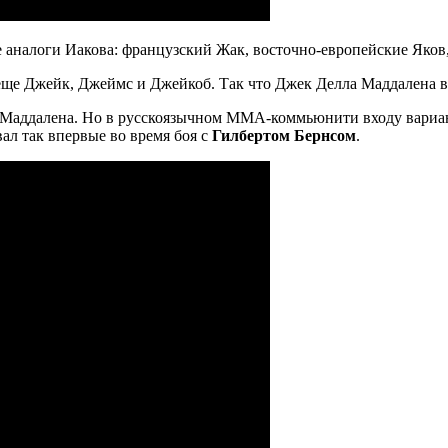
е аналоги Иакова: французский Жак, восточно-европейские Яков
о еще Джейк, Джеймс и Джейкоб. Так что Джек Делла Маддалена 
а Маддалена. Но в русскоязычном ММА-коммьюнити входу вариан
л так впервые во время боя с
Гилбертом Бернсом
.