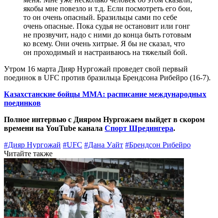
якобы мне повезло и т.д. Если посмотреть его бои,
то он очень опасный. Бразильцы сами по себе
очень опасные. Пока судья не остановит или гонг
не прозвучит, надо с ними до конца быть готовым
ко всему. Они очень хитрые. Я бы не сказал, что
он проходимый и настраиваюсь на тяжелый бой.
Утром 16 марта Дияр Нургожай проведет свой первый
поединок в UFC против бразильца Брендсона Рибейро (16-7).
Казахстанские бойцы ММА: расписание международных
поединков
Полное интервью с Дияром Нургожаем выйдет в скором
времени на YouTube канала
Спорт Шредингера
.
#Дияр Нургожай
#UFC
#Дана Уайт
#Брендсон Рибейро
Читайте также