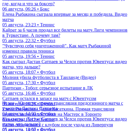
где, когда и что за боксер?
06 августа, 06:26 • Бокс
Елена Рыбакина сыграла впервые за месяц и победила. Видео
матча
05 августа, 23:23 • Теннис
Кайрат за 6 часов продал все билеты на матч Лиги чемпионов
в Туркестане. А почему там?
05 августа, 22:32 • Футбол
"Чувствую себя уничтоженной". Как матч Рыбакиной
изменил правила тенниса
05 августа, 19:56 • Теннис
Как сыграл Дастан Сатпаев за Челси против Ювентуса: видео
матча, что дальше?
05 августа, 18:07 • Футбол
Молния убила футболиста в Таиланде (Видео)
05 августа, 17:30 • Футбол
Партизан - Тобол: серьезное испытание в ЛК
05 августа, 16:46 • Футбол
Сатпаев остался в запасе на матч с Ювентусом
Челси - Ювентус: прямая трансляция предсезонного матча с
05 августа, 16:28 • Футбол
участием Дастана Сатпаева
Елена Рыбакина - Дарья Касаткина. Прямая трансляция
04 августа, 14:00 • Футбол
первого матча казахстанки на Мастерс в Торонто
Как сыграл Дастан Сатпаев за Челси против Ювентуса: видео
05 августа, 15:12 • Теннис
матча, что дальше?
Салах определился с клубом после ухода из Ливерпуля
05 августа, 18:07 • Футбол
05 августа, 14:50 • Футбол