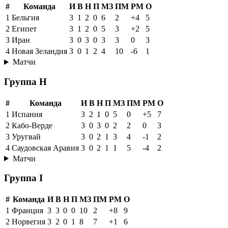
#
Команда
И
В
Н
П
МЗ
ПМ
РМ
О
1
Бельгия
3
1
2
0
6
2
+4
5
2
Египет
3
1
2
0
5
3
+2
5
3
Иран
3
0
3
0
3
3
0
3
4
Новая Зеландия
3
0
1
2
4
10
-6
1
Матчи
Группа H
#
Команда
И
В
Н
П
МЗ
ПМ
РМ
О
1
Испания
3
2
1
0
5
0
+5
7
2
Кабо-Верде
3
0
3
0
2
2
0
3
3
Уругвай
3
0
2
1
3
4
-1
2
4
Саудовская Аравия
3
0
2
1
1
5
-4
2
Матчи
Группа I
#
Команда
И
В
Н
П
МЗ
ПМ
РМ
О
1
Франция
3
3
0
0
10
2
+8
9
2
Норвегия
3
2
0
1
8
7
+1
6