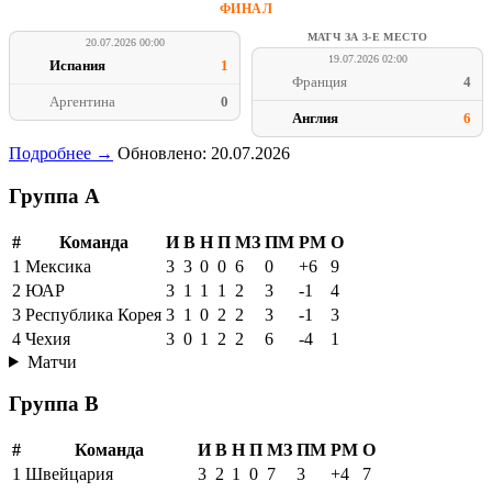
ФИНАЛ
МАТЧ ЗА 3-Е МЕСТО
20.07.2026 00:00
19.07.2026 02:00
Испания
1
Франция
4
Аргентина
0
Англия
6
Подробнее →
Обновлено: 20.07.2026
Группа A
#
Команда
И
В
Н
П
МЗ
ПМ
РМ
О
1
Мексика
3
3
0
0
6
0
+6
9
2
ЮАР
3
1
1
1
2
3
-1
4
3
Республика Корея
3
1
0
2
2
3
-1
3
4
Чехия
3
0
1
2
2
6
-4
1
Матчи
Группа B
#
Команда
И
В
Н
П
МЗ
ПМ
РМ
О
1
Швейцария
3
2
1
0
7
3
+4
7