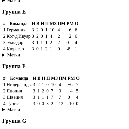
Матчи
Группа E
#
Команда
И
В
Н
П
МЗ
ПМ
РМ
О
1
Германия
3
2
0
1
10
4
+6
6
2
Кот-д'Ивуар
3
2
0
1
4
2
+2
6
3
Эквадор
3
1
1
1
2
2
0
4
4
Кюрасао
3
0
1
2
1
9
-8
1
Матчи
Группа F
#
Команда
И
В
Н
П
МЗ
ПМ
РМ
О
1
Нидерланды
3
2
1
0
10
4
+6
7
2
Япония
3
1
2
0
7
3
+4
5
3
Швеция
3
1
1
1
7
7
0
4
4
Тунис
3
0
0
3
2
12
-10
0
Матчи
Группа G