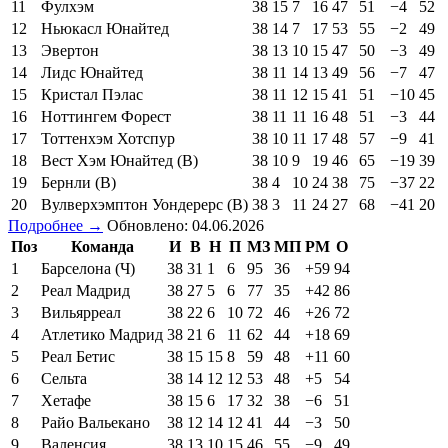
11
Фулхэм
38
15
7
16
47
51
−4
52
12
Ньюкасл Юнайтед
38
14
7
17
53
55
−2
49
13
Эвертон
38
13
10
15
47
50
−3
49
14
Лидс Юнайтед
38
11
14
13
49
56
−7
47
15
Кристал Пэлас
38
11
12
15
41
51
−10
45
16
Ноттингем Форест
38
11
11
16
48
51
−3
44
17
Тоттенхэм Хотспур
38
10
11
17
48
57
−9
41
18
Вест Хэм Юнайтед (В)
38
10
9
19
46
65
−19
39
19
Бернли (В)
38
4
10
24
38
75
−37
22
20
Вулверхэмптон Уондерерс (В)
38
3
11
24
27
68
−41
20
Подробнее →
Обновлено: 04.06.2026
Поз
Команда
И
В
Н
П
МЗ
МП
РМ
О
1
Барселона (Ч)
38
31
1
6
95
36
+59
94
2
Реал Мадрид
38
27
5
6
77
35
+42
86
3
Вильярреал
38
22
6
10
72
46
+26
72
4
Атлетико Мадрид
38
21
6
11
62
44
+18
69
5
Реал Бетис
38
15
15
8
59
48
+11
60
6
Сельта
38
14
12
12
53
48
+5
54
7
Хетафе
38
15
6
17
32
38
−6
51
8
Райо Вальекано
38
12
14
12
41
44
−3
50
9
Валенсия
38
13
10
15
46
55
−9
49