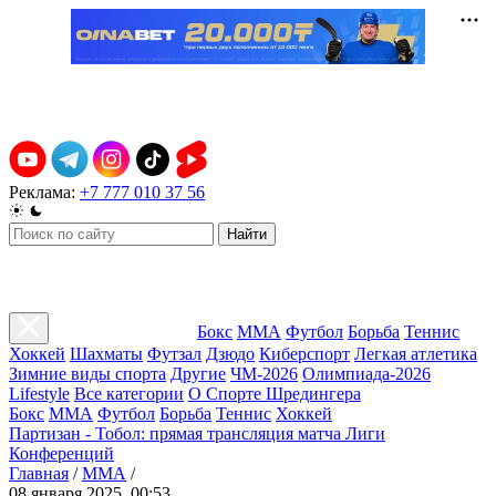
Реклама:
+7 777 010 37 56
Найти
Бокс
ММА
Футбол
Борьба
Теннис
Хоккей
Шахматы
Футзал
Дзюдо
Киберспорт
Легкая атлетика
Зимние виды спорта
Другие
ЧМ-2026
Олимпиада-2026
Lifestyle
Все категории
О Спорте Шредингера
Бокс
ММА
Футбол
Борьба
Теннис
Хоккей
Партизан - Тобол: прямая трансляция матча Лиги
Конференций
Главная
/
ММА
/
08 января 2025, 00:53