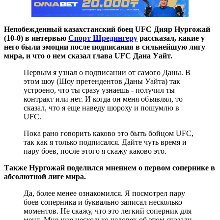
Непобежденный казахстанский боец UFC Дияр Нургожай
(10-0) в интервью
Спорт Шредингеру
рассказал, какие у
него были эмоции после подписания в сильнейшую лигу
мира, и что о нем сказал глава UFC Дана Уайт.
Первым я узнал о подписании от самого Даны. В
этом шоу (Шоу претендентов Даны Уайта) так
устроено, что ты сразу узнаешь - получил ты
контракт или нет. И когда он меня объявлял, то
сказал, что я еще наведу шороху и пошумлю в
UFC.
Пока рано говорить каково это быть бойцом UFC,
так как я только подписался. Дайте чуть время и
пару боев, после этого я скажу каково это.
Также Нургожай поделился мнением о первом сопернике в
абсолютной лиге мира.
Да, более менее ознакомился. Я посмотрел пару
боев соперника и буквально записал несколько
моментов. Не скажу, что это легкий соперник для
меня. Мне уже несколько человек об этом сказали,