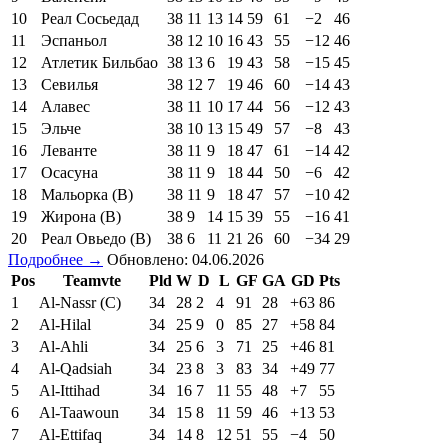
10
Реал Сосьедад
38
11
13
14
59
61
−2
46
11
Эспаньол
38
12
10
16
43
55
−12
46
12
Атлетик Бильбао
38
13
6
19
43
58
−15
45
13
Севилья
38
12
7
19
46
60
−14
43
14
Алавес
38
11
10
17
44
56
−12
43
15
Эльче
38
10
13
15
49
57
−8
43
16
Леванте
38
11
9
18
47
61
−14
42
17
Осасуна
38
11
9
18
44
50
−6
42
18
Мальорка (В)
38
11
9
18
47
57
−10
42
19
Жирона (В)
38
9
14
15
39
55
−16
41
20
Реал Овьедо (В)
38
6
11
21
26
60
−34
29
Подробнее →
Обновлено: 04.06.2026
Pos
Teamvte
Pld
W
D
L
GF
GA
GD
Pts
1
Al-Nassr (C)
34
28
2
4
91
28
+63
86
2
Al-Hilal
34
25
9
0
85
27
+58
84
3
Al-Ahli
34
25
6
3
71
25
+46
81
4
Al-Qadsiah
34
23
8
3
83
34
+49
77
5
Al-Ittihad
34
16
7
11
55
48
+7
55
6
Al-Taawoun
34
15
8
11
59
46
+13
53
7
Al-Ettifaq
34
14
8
12
51
55
−4
50