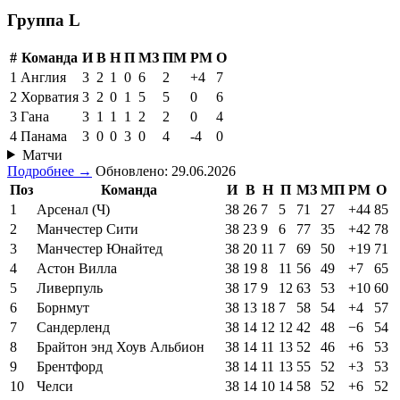
Группа L
#
Команда
И
В
Н
П
МЗ
ПМ
РМ
О
1
Англия
3
2
1
0
6
2
+4
7
2
Хорватия
3
2
0
1
5
5
0
6
3
Гана
3
1
1
1
2
2
0
4
4
Панама
3
0
0
3
0
4
-4
0
Матчи
Подробнее →
Обновлено: 29.06.2026
Поз
Команда
И
В
Н
П
МЗ
МП
РМ
О
1
Арсенал (Ч)
38
26
7
5
71
27
+44
85
2
Манчестер Сити
38
23
9
6
77
35
+42
78
3
Манчестер Юнайтед
38
20
11
7
69
50
+19
71
4
Астон Вилла
38
19
8
11
56
49
+7
65
5
Ливерпуль
38
17
9
12
63
53
+10
60
6
Борнмут
38
13
18
7
58
54
+4
57
7
Сандерленд
38
14
12
12
42
48
−6
54
8
Брайтон энд Хоув Альбион
38
14
11
13
52
46
+6
53
9
Брентфорд
38
14
11
13
55
52
+3
53
10
Челси
38
14
10
14
58
52
+6
52