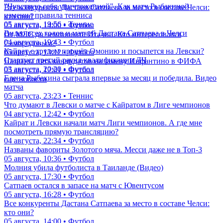
"Чувствую себя уничтоженной". Как матч Рыбакиной
Все конкуренты Дастана Сатпаева за место в составе Челси:
изменил правила тенниса
кто они?
05 августа, 19:56 • Теннис
05 августа, 14:00 • Футбол
Видео всех голов и матчей Дастана Сатпаева в Челси
От МЛС до чемпионата Италии. Кто интересовался
04 августа, 19:43 • Футбол
Самородовым?
Кайрат с трудом прошёл Омонию и посыпется на Левски?
05 августа, 13:12 • Футбол
Стартует третий раунд квалификации ЛЧ
Названы пять кандидатов на замену Инфантино в ФИФА
03 августа, 20:20 • Футбол
05 августа, 12:01 • Футбол
Елена Рыбакина сыграла впервые за месяц и победила. Видео
еще новости
матча
05 августа, 23:23 • Теннис
Что думают в Левски о матче с Кайратом в Лиге чемпионов
04 августа, 12:42 • Футбол
Кайрат и Левски начали матч Лиги чемпионов. А где мне
посмотреть прямую трансляцию?
04 августа, 22:34 • Футбол
Названы фавориты Золотого мяча. Месси даже не в Топ-3
05 августа, 10:36 • Футбол
Молния убила футболиста в Таиланде (Видео)
05 августа, 17:30 • Футбол
Сатпаев остался в запасе на матч с Ювентусом
05 августа, 16:28 • Футбол
Все конкуренты Дастана Сатпаева за место в составе Челси:
кто они?
05 августа, 14:00 • Футбол