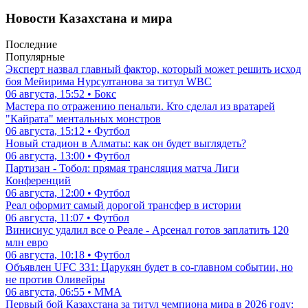
Новости Казахстана и мира
Последние
Популярные
Эксперт назвал главный фактор, который может решить исход
боя Мейирима Нурсултанова за титул WBC
06 августа, 15:52 • Бокс
Мастера по отражению пенальти. Кто сделал из вратарей
"Кайрата" ментальных монстров
06 августа, 15:12 • Футбол
Новый стадион в Алматы: как он будет выглядеть?
06 августа, 13:00 • Футбол
Партизан - Тобол: прямая трансляция матча Лиги
Конференций
06 августа, 12:00 • Футбол
Реал оформит самый дорогой трансфер в истории
06 августа, 11:07 • Футбол
Винисиус удалил все о Реале - Арсенал готов заплатить 120
млн евро
06 августа, 10:18 • Футбол
Объявлен UFC 331: Царукян будет в со-главном событии, но
не против Оливейры
06 августа, 06:55 • ММА
Первый бой Казахстана за титул чемпиона мира в 2026 году: