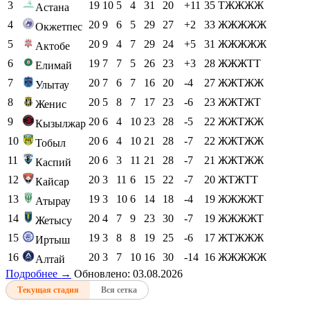
3
19
10
5
4
31
20
+11
35
ТЖЖЖЖ
Астана
4
20
9
6
5
29
27
+2
33
ЖЖЖЖЖ
Окжетпес
5
20
9
4
7
29
24
+5
31
ЖЖЖЖЖ
Актобе
6
19
7
7
5
26
23
+3
28
ЖЖЖТТ
Елимай
7
20
7
6
7
16
20
-4
27
ЖЖТЖЖ
Улытау
8
20
5
8
7
17
23
-6
23
ЖЖТЖТ
Женис
9
20
6
4
10
23
28
-5
22
ЖЖТЖЖ
Кызылжар
10
20
6
4
10
21
28
-7
22
ЖЖТЖЖ
Тобыл
11
20
6
3
11
21
28
-7
21
ЖЖТЖЖ
Каспий
12
20
3
11
6
15
22
-7
20
ЖТЖТТ
Кайсар
13
19
3
10
6
14
18
-4
19
ЖЖЖЖТ
Атырау
14
20
4
7
9
23
30
-7
19
ЖЖЖЖТ
Жетысу
15
19
3
8
8
19
25
-6
17
ЖТЖЖЖ
Иртыш
16
20
3
7
10
16
30
-14
16
ЖЖЖЖЖ
Алтай
Подробнее →
Обновлено: 03.08.2026
Текущая стадия
Вся сетка