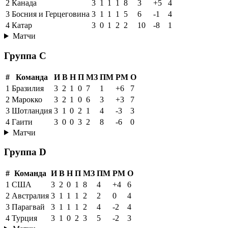
2
Канада
3
1
1
1
8
3
+5
4
3
Босния и Герцеговина
3
1
1
1
5
6
-1
4
4
Катар
3
0
1
2
2
10
-8
1
Матчи
Группа C
#
Команда
И
В
Н
П
МЗ
ПМ
РМ
О
1
Бразилия
3
2
1
0
7
1
+6
7
2
Марокко
3
2
1
0
6
3
+3
7
3
Шотландия
3
1
0
2
1
4
-3
3
4
Гаити
3
0
0
3
2
8
-6
0
Матчи
Группа D
#
Команда
И
В
Н
П
МЗ
ПМ
РМ
О
1
США
3
2
0
1
8
4
+4
6
2
Австралия
3
1
1
1
2
2
0
4
3
Парагвай
3
1
1
1
2
4
-2
4
4
Турция
3
1
0
2
3
5
-2
3