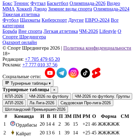
Бокс
Теннис
Футзал
Баскетбол
Олимпиада-2026
Видео
ММА
Хоккей
Дзюдо
Зимние виды спорта
Олимпиада-2024
Тяжелая атлетика
Футбол
Шахматы
Киберспорт
Другие
ЕВРО-2024
Все
категории
Борьба
Вне спорта
Легкая атлетика
ЧМ-2026
Lifestyle
О
Спорте Шредингера
Qazsport онлайн
© Cпорт Шредингера 2026
|
Политика конфиденциальности
18+
Редакция:
+7 705 479 65 20
Реклама:
+7 777 010 37 56
Социальные сети:
Турнирные таблицы
▾
Турнирные таблицы
×
КПЛ-2026
ЧМ-2026 по футболу
ЧМ-2026 по футболу. Группы
АПЛ-2026
Ла Лига-2026
Саудовская Про-лига-2026
Шотландский Премьершип-2026
#
Команда
И
В
Н
П
ЗМ
ПМ
РМ
О
Форма
СМ
1
20
14
4
2
36
15
+21
46
ЖЖЖЖЖ
Ордабасы
2
20
13
6
1
39
14
+25
45
ЖЖЖЖЖ
Кайрат