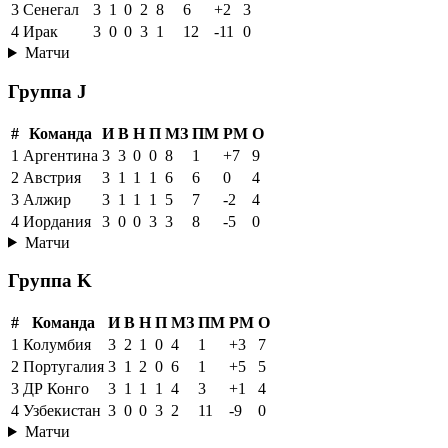
3
Сенегал
3
1
0
2
8
6
+2
3
4
Ирак
3
0
0
3
1
12
-11
0
Матчи
Группа J
#
Команда
И
В
Н
П
МЗ
ПМ
РМ
О
1
Аргентина
3
3
0
0
8
1
+7
9
2
Австрия
3
1
1
1
6
6
0
4
3
Алжир
3
1
1
1
5
7
-2
4
4
Иордания
3
0
0
3
3
8
-5
0
Матчи
Группа K
#
Команда
И
В
Н
П
МЗ
ПМ
РМ
О
1
Колумбия
3
2
1
0
4
1
+3
7
2
Португалия
3
1
2
0
6
1
+5
5
3
ДР Конго
3
1
1
1
4
3
+1
4
4
Узбекистан
3
0
0
3
2
11
-9
0
Матчи