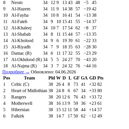
8
Neom
34
12
9
13
43
48
−5
45
9
Al-Hazem
34
11
9
14
38
57
−19
42
10
Al-Fayha
34
10
8
16
41
54
−13
38
11
Al-Fateh
34
9
10
15
41
55
−14
37
12
Al-Khaleej
34
10
7
17
54
62
−8
37
13
Al-Shabab
34
8
11
15
44
57
−13
35
14
Al-Kholood
34
9
6
19
39
61
−22
33
15
Al-Riyadh
34
7
9
18
35
63
−28
30
16
Damac (R)
34
6
11
17
32
55
−23
29
17
Al-Okhdood (R)
34
5
5
24
27
70
−43
20
18
Al-Najma (R)
34
3
7
24
32
76
−44
16
Подробнее →
Обновлено: 04.06.2026
Pos
Team
Pld
W
D
L
GF
GA
GD
Pts
1
Celtic (C)
38
26
4
8
73
41
+32
82
2
Heart of Midlothian
38
24
8
6
67
34
+33
80
3
Rangers
38
20
12
6
76
43
+33
72
4
Motherwell
38
16
13
9
59
36
+23
61
5
Hibernian
38
15
12
11
58
44
+14
57
6
Falkirk
38
14
7
17
50
62
−12
49