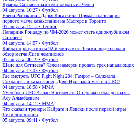
Кумира Сатпаева захотели забрать из Челси
04 августа, 10:27 • Футбол
Елена Рыбакина - Дарья Касаткина. Прямая трансляция
первого матча казахстанки на Мастерс в Торонто
05 августа, 15:12 • Теннис
Напарник Роналду по ЧМ-2026 может стать одноклубником
Сатпаева
04 августа, 14:57 • Футбол
Кайрат пропустил на 92-й минуте от Левски: видео гола и
обзор матча Лиги чемпионов
05 августа, 00:19 • Футбол
Шанс для Сатпаева? Челси намерен продать трех нападающих
04 августа, 17:03 • Футбол
Где смотреть UFC Fight Night 284: Гамрот – Салкиллд.
Сохранит ли казахстанец Дияр Нургожай место в UFC?
04 августа, 18:58 • ММА
Умер боец UFC Аллан Насименто. Он должен был драться с
Асу Алмабаевым
04 августа, 14:15 • ММА
Что сказали тренеры Кайрата и Левски после первой игры
Лиги чемпионов
05 августа, 09:41 • Футбол