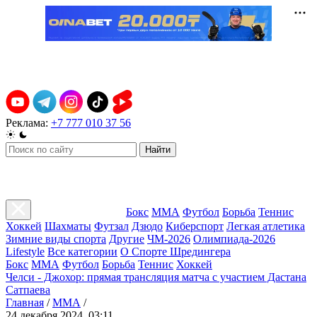
Реклама:
+7 777 010 37 56
Найти
Бокс
ММА
Футбол
Борьба
Теннис
Хоккей
Шахматы
Футзал
Дзюдо
Киберспорт
Легкая атлетика
Зимние виды спорта
Другие
ЧМ-2026
Олимпиада-2026
Lifestyle
Все категории
О Спорте Шредингера
Бокс
ММА
Футбол
Борьба
Теннис
Хоккей
Челси - Джохор: прямая трансляция матча с участием Дастана
Сатпаева
Главная
/
ММА
/
24 декабря 2024, 03:11