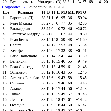
20
Вулверхэмптон Уондерерс (В)
38
3
11
24
27
68
−41
20
Подробнее →
Обновлено: 04.06.2026
Поз
Команда
И
В
Н
П
МЗ
МП
РМ
О
1
Барселона (Ч)
38
31
1
6
95
36
+59
94
2
Реал Мадрид
38
27
5
6
77
35
+42
86
3
Вильярреал
38
22
6
10
72
46
+26
72
4
Атлетико Мадрид
38
21
6
11
62
44
+18
69
5
Реал Бетис
38
15
15
8
59
48
+11
60
6
Сельта
38
14
12
12
53
48
+5
54
7
Хетафе
38
15
6
17
32
38
−6
51
8
Райо Вальекано
38
12
14
12
41
44
−3
50
9
Валенсия
38
13
10
15
46
55
−9
49
10
Реал Сосьедад
38
11
13
14
59
61
−2
46
11
Эспаньол
38
12
10
16
43
55
−12
46
12
Атлетик Бильбао
38
13
6
19
43
58
−15
45
13
Севилья
38
12
7
19
46
60
−14
43
14
Алавес
38
11
10
17
44
56
−12
43
15
Эльче
38
10
13
15
49
57
−8
43
16
Леванте
38
11
9
18
47
61
−14
42
17
Осасуна
38
11
9
18
44
50
−6
42
18
Мальорка (В)
38
11
9
18
47
57
−10
42