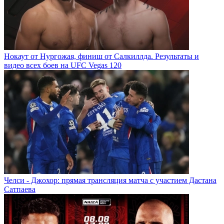
Нокаут от Нургожая, финиш от Салкиллда. Результаты и
видео всех боев на UFC Vegas 120
Челси - Джохор: прямая трансляция матча с участием Дастана
Сатпаева