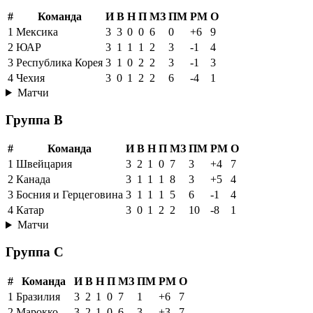
#
Команда
И
В
Н
П
МЗ
ПМ
РМ
О
1
Мексика
3
3
0
0
6
0
+6
9
2
ЮАР
3
1
1
1
2
3
-1
4
3
Республика Корея
3
1
0
2
2
3
-1
3
4
Чехия
3
0
1
2
2
6
-4
1
Матчи
Группа B
#
Команда
И
В
Н
П
МЗ
ПМ
РМ
О
1
Швейцария
3
2
1
0
7
3
+4
7
2
Канада
3
1
1
1
8
3
+5
4
3
Босния и Герцеговина
3
1
1
1
5
6
-1
4
4
Катар
3
0
1
2
2
10
-8
1
Матчи
Группа C
#
Команда
И
В
Н
П
МЗ
ПМ
РМ
О
1
Бразилия
3
2
1
0
7
1
+6
7
2
Марокко
3
2
1
0
6
3
+3
7