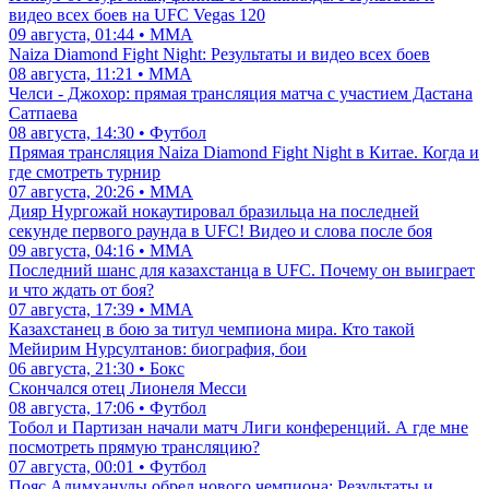
видео всех боев на UFC Vegas 120
09 августа, 01:44 • ММА
Naiza Diamond Fight Night: Результаты и видео всех боев
08 августа, 11:21 • ММА
Челси - Джохор: прямая трансляция матча с участием Дастана
Сатпаева
08 августа, 14:30 • Футбол
Прямая трансляция Naiza Diamond Fight Night в Китае. Когда и
где смотреть турнир
07 августа, 20:26 • ММА
Дияр Нургожай нокаутировал бразильца на последней
секунде первого раунда в UFC! Видео и слова после боя
09 августа, 04:16 • ММА
Последний шанс для казахстанца в UFC. Почему он выиграет
и что ждать от боя?
07 августа, 17:39 • ММА
Казахстанец в бою за титул чемпиона мира. Кто такой
Мейирим Нурсултанов: биография, бои
06 августа, 21:30 • Бокс
Скончался отец Лионеля Месси
08 августа, 17:06 • Футбол
Тобол и Партизан начали матч Лиги конференций. А где мне
посмотреть прямую трансляцию?
07 августа, 00:01 • Футбол
Пояс Алимханулы обрел нового чемпиона: Результаты и