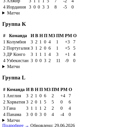
3
Алжир
3
1
1
1
5
7
-2
4
4
Иордания
3
0
0
3
3
8
-5
0
Матчи
Группа K
#
Команда
И
В
Н
П
МЗ
ПМ
РМ
О
1
Колумбия
3
2
1
0
4
1
+3
7
2
Португалия
3
1
2
0
6
1
+5
5
3
ДР Конго
3
1
1
1
4
3
+1
4
4
Узбекистан
3
0
0
3
2
11
-9
0
Матчи
Группа L
#
Команда
И
В
Н
П
МЗ
ПМ
РМ
О
1
Англия
3
2
1
0
6
2
+4
7
2
Хорватия
3
2
0
1
5
5
0
6
3
Гана
3
1
1
1
2
2
0
4
4
Панама
3
0
0
3
0
4
-4
0
Матчи
Подробнее →
Обновлено: 29.06.2026