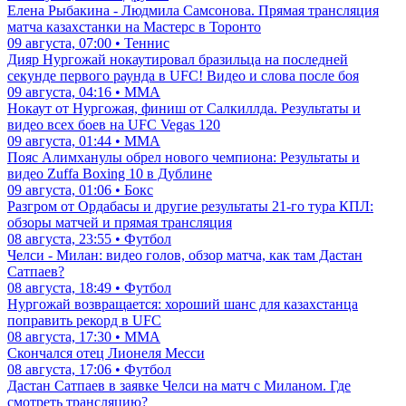
Елена Рыбакина - Людмила Самсонова. Прямая трансляция
матча казахстанки на Мастерс в Торонто
09 августа, 07:00 • Теннис
Дияр Нургожай нокаутировал бразильца на последней
секунде первого раунда в UFC! Видео и слова после боя
09 августа, 04:16 • ММА
Нокаут от Нургожая, финиш от Салкиллда. Результаты и
видео всех боев на UFC Vegas 120
09 августа, 01:44 • ММА
Пояс Алимханулы обрел нового чемпиона: Результаты и
видео Zuffa Boxing 10 в Дублине
09 августа, 01:06 • Бокс
Разгром от Ордабасы и другие результаты 21-го тура КПЛ:
обзоры матчей и прямая трансляция
08 августа, 23:55 • Футбол
Челси - Милан: видео голов, обзор матча, как там Дастан
Сатпаев?
08 августа, 18:49 • Футбол
Нургожай возвращается: хороший шанс для казахстанца
поправить рекорд в UFC
08 августа, 17:30 • ММА
Скончался отец Лионеля Месси
08 августа, 17:06 • Футбол
Дастан Сатпаев в заявке Челси на матч с Миланом. Где
смотреть трансляцию?