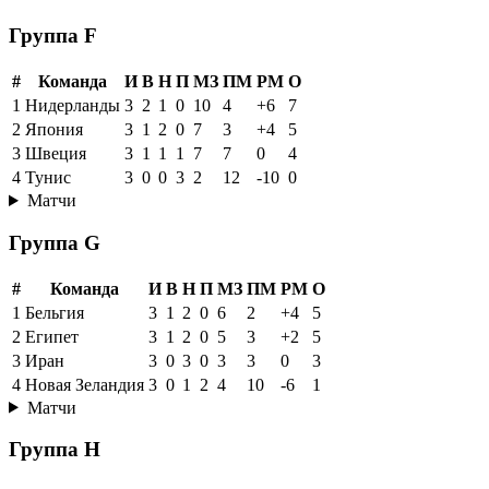
Группа F
#
Команда
И
В
Н
П
МЗ
ПМ
РМ
О
1
Нидерланды
3
2
1
0
10
4
+6
7
2
Япония
3
1
2
0
7
3
+4
5
3
Швеция
3
1
1
1
7
7
0
4
4
Тунис
3
0
0
3
2
12
-10
0
Матчи
Группа G
#
Команда
И
В
Н
П
МЗ
ПМ
РМ
О
1
Бельгия
3
1
2
0
6
2
+4
5
2
Египет
3
1
2
0
5
3
+2
5
3
Иран
3
0
3
0
3
3
0
3
4
Новая Зеландия
3
0
1
2
4
10
-6
1
Матчи
Группа H