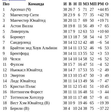
Поз
Команда
И
В
Н
П
МЗ
МП
РМ
О
1
Арсенал (Ч)
38
26
7
5
71
27
+44
85
2
Манчестер Сити
38
23
9
6
77
35
+42
78
3
Манчестер Юнайтед
38
20
11
7
69
50
+19
71
4
Астон Вилла
38
19
8
11
56
49
+7
65
5
Ливерпуль
38
17
9
12
63
53
+10
60
6
Борнмут
38
13
18
7
58
54
+4
57
7
Сандерленд
38
14
12
12
42
48
−6
54
8
Брайтон энд Хоув Альбион
38
14
11
13
52
46
+6
53
9
Брентфорд
38
14
11
13
55
52
+3
53
10
Челси
38
14
10
14
58
52
+6
52
11
Фулхэм
38
15
7
16
47
51
−4
52
12
Ньюкасл Юнайтед
38
14
7
17
53
55
−2
49
13
Эвертон
38
13
10
15
47
50
−3
49
14
Лидс Юнайтед
38
11
14
13
49
56
−7
47
15
Кристал Пэлас
38
11
12
15
41
51
−10
45
16
Ноттингем Форест
38
11
11
16
48
51
−3
44
17
Тоттенхэм Хотспур
38
10
11
17
48
57
−9
41
18
Вест Хэм Юнайтед (В)
38
10
9
19
46
65
−19
39
19
Бернли (В)
38
4
10
24
38
75
−37
22