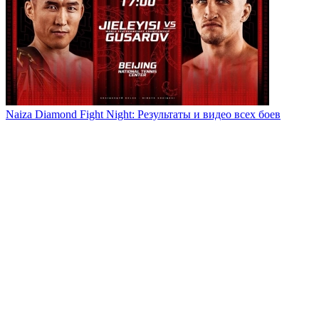
Naiza Diamond Fight Night: Результаты и видео всех боев