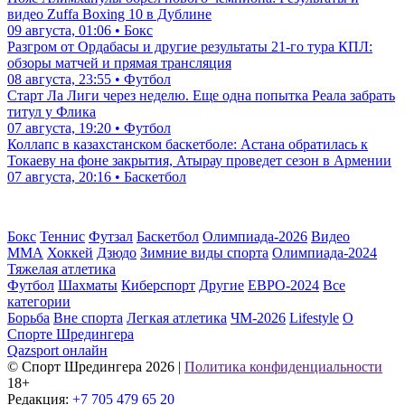
видео Zuffa Boxing 10 в Дублине
09 августа, 01:06 • Бокс
Разгром от Ордабасы и другие результаты 21-го тура КПЛ:
обзоры матчей и прямая трансляция
08 августа, 23:55 • Футбол
Старт Ла Лиги через неделю. Еще одна попытка Реала забрать
титул у Флика
07 августа, 19:20 • Футбол
Коллапс в казахстанском баскетболе: Астана обратилась к
Токаеву на фоне закрытия, Атырау проведет сезон в Армении
07 августа, 20:16 • Баскетбол
Бокс
Теннис
Футзал
Баскетбол
Олимпиада-2026
Видео
ММА
Хоккей
Дзюдо
Зимние виды спорта
Олимпиада-2024
Тяжелая атлетика
Футбол
Шахматы
Киберспорт
Другие
ЕВРО-2024
Все
категории
Борьба
Вне спорта
Легкая атлетика
ЧМ-2026
Lifestyle
О
Спорте Шредингера
Qazsport онлайн
© Cпорт Шредингера 2026
|
Политика конфиденциальности
18+
Редакция:
+7 705 479 65 20