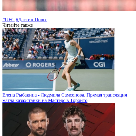
#UFC
#Дастин Порье
Читайте также
Елена Рыбакина - Людмила Самсонова. Прямая трансляция
матча казахстанки на Мастерс в Торонто