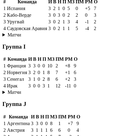
#
Команда
И
В
Н
П
МЗ
ПМ
РМ
О
1
Испания
3
2
1
0
5
0
+5
7
2
Кабо-Верде
3
0
3
0
2
2
0
3
3
Уругвай
3
0
2
1
3
4
-1
2
4
Саудовская Аравия
3
0
2
1
1
5
-4
2
Матчи
Группа I
#
Команда
И
В
Н
П
МЗ
ПМ
РМ
О
1
Франция
3
3
0
0
10
2
+8
9
2
Норвегия
3
2
0
1
8
7
+1
6
3
Сенегал
3
1
0
2
8
6
+2
3
4
Ирак
3
0
0
3
1
12
-11
0
Матчи
Группа J
#
Команда
И
В
Н
П
МЗ
ПМ
РМ
О
1
Аргентина
3
3
0
0
8
1
+7
9
2
Австрия
3
1
1
1
6
6
0
4