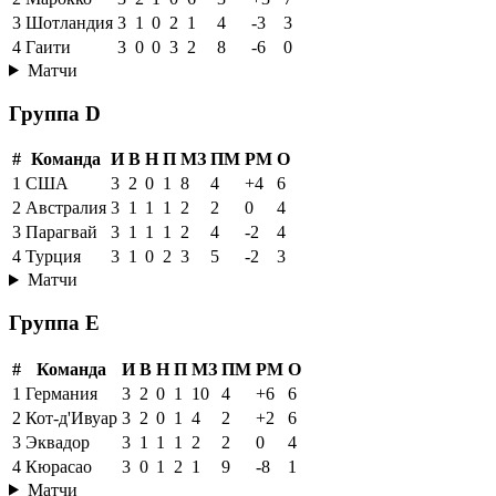
3
Шотландия
3
1
0
2
1
4
-3
3
4
Гаити
3
0
0
3
2
8
-6
0
Матчи
Группа D
#
Команда
И
В
Н
П
МЗ
ПМ
РМ
О
1
США
3
2
0
1
8
4
+4
6
2
Австралия
3
1
1
1
2
2
0
4
3
Парагвай
3
1
1
1
2
4
-2
4
4
Турция
3
1
0
2
3
5
-2
3
Матчи
Группа E
#
Команда
И
В
Н
П
МЗ
ПМ
РМ
О
1
Германия
3
2
0
1
10
4
+6
6
2
Кот-д'Ивуар
3
2
0
1
4
2
+2
6
3
Эквадор
3
1
1
1
2
2
0
4
4
Кюрасао
3
0
1
2
1
9
-8
1
Матчи