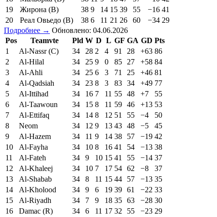
19
Жирона (В)
38
9
14
15
39
55
−16
41
20
Реал Овьедо (В)
38
6
11
21
26
60
−34
29
Подробнее →
Обновлено: 04.06.2026
Pos
Teamvte
Pld
W
D
L
GF
GA
GD
Pts
1
Al-Nassr (C)
34
28
2
4
91
28
+63
86
2
Al-Hilal
34
25
9
0
85
27
+58
84
3
Al-Ahli
34
25
6
3
71
25
+46
81
4
Al-Qadsiah
34
23
8
3
83
34
+49
77
5
Al-Ittihad
34
16
7
11
55
48
+7
55
6
Al-Taawoun
34
15
8
11
59
46
+13
53
7
Al-Ettifaq
34
14
8
12
51
55
−4
50
8
Neom
34
12
9
13
43
48
−5
45
9
Al-Hazem
34
11
9
14
38
57
−19
42
10
Al-Fayha
34
10
8
16
41
54
−13
38
11
Al-Fateh
34
9
10
15
41
55
−14
37
12
Al-Khaleej
34
10
7
17
54
62
−8
37
13
Al-Shabab
34
8
11
15
44
57
−13
35
14
Al-Kholood
34
9
6
19
39
61
−22
33
15
Al-Riyadh
34
7
9
18
35
63
−28
30
16
Damac (R)
34
6
11
17
32
55
−23
29