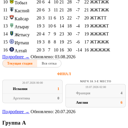
10
20
6
4
10
21
28
-7
22
ЖЖТЖЖ
Тобыл
11
20
6
3
11
21
28
-7
21
ЖЖТЖЖ
Каспий
12
20
3
11
6
15
22
-7
20
ЖТЖТТ
Кайсар
13
19
3
10
6
14
18
-4
19
ЖЖЖЖТ
Атырау
14
20
4
7
9
23
30
-7
19
ЖЖЖЖТ
Жетысу
15
19
3
8
8
19
25
-6
17
ЖТЖЖЖ
Иртыш
16
20
3
7
10
16
30
-14
16
ЖЖЖЖЖ
Алтай
Подробнее →
Обновлено: 03.08.2026
Текущая стадия
Вся сетка
ФИНАЛ
МАТЧ ЗА 3-Е МЕСТО
20.07.2026 00:00
19.07.2026 02:00
Испания
1
Франция
4
Аргентина
0
Англия
6
Подробнее →
Обновлено: 20.07.2026
Группа A