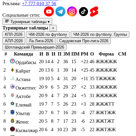
Реклама:
+7 777 010 37 56
Социальные сети:
Турнирные таблицы
▾
Турнирные таблицы
×
КПЛ-2026
ЧМ-2026 по футболу
ЧМ-2026 по футболу. Группы
АПЛ-2026
Ла Лига-2026
Саудовская Про-лига-2026
Шотландский Премьершип-2026
#
Команда
И
В
Н
П
ЗМ
ПМ
РМ
О
Форма
СМ
1
20
14
4
2
36
15
+21
46
ЖЖЖЖЖ
Ордабасы
2
20
13
6
1
39
14
+25
45
ЖЖЖЖЖ
Кайрат
3
19
10
5
4
31
20
+11
35
ТЖЖЖЖ
Астана
4
20
9
6
5
29
27
+2
33
ЖЖЖЖЖ
Окжетпес
5
20
9
4
7
29
24
+5
31
ЖЖЖЖЖ
Актобе
6
19
7
7
5
26
23
+3
28
ЖЖЖТТ
Елимай
7
20
7
6
7
16
20
-4
27
ЖЖТЖЖ
Улытау
8
20
5
8
7
17
23
-6
23
ЖЖТЖТ
Женис
9
20
6
4
10
23
28
-5
22
ЖЖТЖЖ
Кызылжар