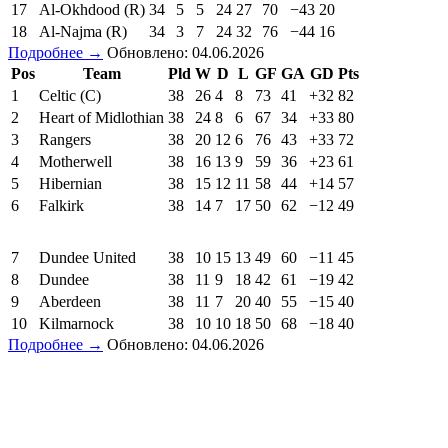
17
Al-Okhdood (R)
34
5
5
24
27
70
−43
20
18
Al-Najma (R)
34
3
7
24
32
76
−44
16
Подробнее →
Обновлено: 04.06.2026
Pos
Team
Pld
W
D
L
GF
GA
GD
Pts
1
Celtic (C)
38
26
4
8
73
41
+32
82
2
Heart of Midlothian
38
24
8
6
67
34
+33
80
3
Rangers
38
20
12
6
76
43
+33
72
4
Motherwell
38
16
13
9
59
36
+23
61
5
Hibernian
38
15
12
11
58
44
+14
57
6
Falkirk
38
14
7
17
50
62
−12
49
7
Dundee United
38
10
15
13
49
60
−11
45
8
Dundee
38
11
9
18
42
61
−19
42
9
Aberdeen
38
11
7
20
40
55
−15
40
10
Kilmarnock
38
10
10
18
50
68
−18
40
Подробнее →
Обновлено: 04.06.2026