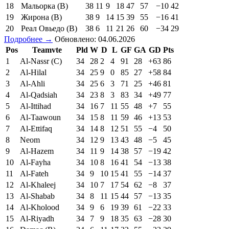
18
Мальорка (В)
38
11
9
18
47
57
−10
42
19
Жирона (В)
38
9
14
15
39
55
−16
41
20
Реал Овьедо (В)
38
6
11
21
26
60
−34
29
Подробнее →
Обновлено: 04.06.2026
Pos
Teamvte
Pld
W
D
L
GF
GA
GD
Pts
1
Al-Nassr (C)
34
28
2
4
91
28
+63
86
2
Al-Hilal
34
25
9
0
85
27
+58
84
3
Al-Ahli
34
25
6
3
71
25
+46
81
4
Al-Qadsiah
34
23
8
3
83
34
+49
77
5
Al-Ittihad
34
16
7
11
55
48
+7
55
6
Al-Taawoun
34
15
8
11
59
46
+13
53
7
Al-Ettifaq
34
14
8
12
51
55
−4
50
8
Neom
34
12
9
13
43
48
−5
45
9
Al-Hazem
34
11
9
14
38
57
−19
42
10
Al-Fayha
34
10
8
16
41
54
−13
38
11
Al-Fateh
34
9
10
15
41
55
−14
37
12
Al-Khaleej
34
10
7
17
54
62
−8
37
13
Al-Shabab
34
8
11
15
44
57
−13
35
14
Al-Kholood
34
9
6
19
39
61
−22
33
15
Al-Riyadh
34
7
9
18
35
63
−28
30