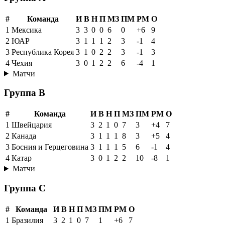
#
Команда
И
В
Н
П
МЗ
ПМ
РМ
О
1
Мексика
3
3
0
0
6
0
+6
9
2
ЮАР
3
1
1
1
2
3
-1
4
3
Республика Корея
3
1
0
2
2
3
-1
3
4
Чехия
3
0
1
2
2
6
-4
1
Матчи
Группа B
#
Команда
И
В
Н
П
МЗ
ПМ
РМ
О
1
Швейцария
3
2
1
0
7
3
+4
7
2
Канада
3
1
1
1
8
3
+5
4
3
Босния и Герцеговина
3
1
1
1
5
6
-1
4
4
Катар
3
0
1
2
2
10
-8
1
Матчи
Группа C
#
Команда
И
В
Н
П
МЗ
ПМ
РМ
О
1
Бразилия
3
2
1
0
7
1
+6
7