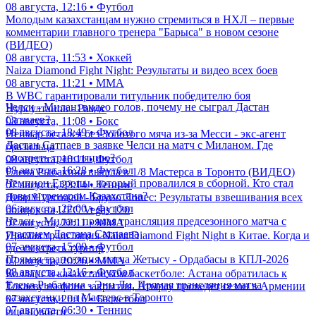
08 августа, 12:16 • Футбол
Молодым казахстанцам нужно стремиться в НХЛ – первые
комментарии главного тренера "Барыса" в новом сезоне
(ВИДЕО)
08 августа, 11:53 • Хоккей
Naiza Diamond Fight Night: Результаты и видео всех боев
08 августа, 11:21 • ММА
В WBC гарантировали титульник победителю боя
Челси - Милан: видео голов, почему не сыграл Дастан
Нурсултанов - Рамос
Сатпаев?
08 августа, 11:08 • Бокс
08 августа, 18:49 • Футбол
Неймар остался без Золотого мяча из-за Месси - экс-агент
Дастан Сатпаев в заявке Челси на матч с Миланом. Где
бразильца
смотреть трансляцию?
08 августа, 10:11 • Футбол
08 августа, 16:28 • Футбол
Елена Рыбакина вышла в 1/8 Мастерса в Торонто (ВИДЕО)
Чемпион Европы, который провалился в сборной. Кто стал
07 августа, 23:14 • Теннис
новым тренером Казахстана?
Дияр Нургожай - Бруно Лопес: Результаты взвешивания всех
06 августа, 22:00 • Футбол
бойцов на UFC Vegas 120
Челси - Милан: прямая трансляция предсезонного матча с
07 августа, 22:11 • ММА
участием Дастана Сатпаева
Прямая трансляция Naiza Diamond Fight Night в Китае. Когда и
07 августа, 15:00 • Футбол
где смотреть турнир
Прямая трансляция матча Жетысу - Ордабасы в КПЛ-2026
07 августа, 20:26 • ММА
08 августа, 12:16 • Футбол
Коллапс в казахстанском баскетболе: Астана обратилась к
Елена Рыбакина - Энн Ли. Прямая трансляция матча
Токаеву на фоне закрытия, Атырау проведет сезон в Армении
казахстанки на Мастерс в Торонто
07 августа, 20:16 • Баскетбол
07 августа, 06:30 • Теннис
еще новости