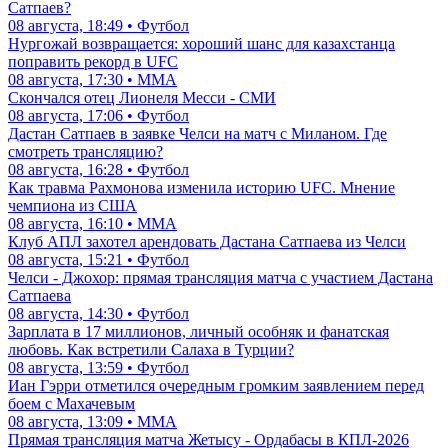
Сатпаев?
08 августа, 18:49 • Футбол
Нургожай возвращается: хороший шанс для казахстанца
поправить рекорд в UFC
08 августа, 17:30 • ММА
Скончался отец Лионеля Месси - СМИ
08 августа, 17:06 • Футбол
Дастан Сатпаев в заявке Челси на матч с Миланом. Где
смотреть трансляцию?
08 августа, 16:28 • Футбол
Как травма Рахмонова изменила историю UFC. Мнение
чемпиона из США
08 августа, 16:10 • ММА
Клуб АПЛ захотел арендовать Дастана Сатпаева из Челси
08 августа, 15:21 • Футбол
Челси - Джохор: прямая трансляция матча с участием Дастана
Сатпаева
08 августа, 14:30 • Футбол
Зарплата в 17 миллионов, личный особняк и фанатская
любовь. Как встретили Салаха в Турции?
08 августа, 13:59 • Футбол
Иан Гэрри отметился очередным громким заявлением перед
боем с Махачевым
08 августа, 13:09 • ММА
Прямая трансляция матча Жетысу - Ордабасы в КПЛ-2026