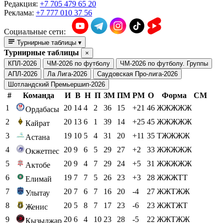
Редакция:
+7 705 479 65 20
Реклама:
+7 777 010 37 56
Социальные сети:
Турнирные таблицы
▾
Турнирные таблицы
×
КПЛ-2026
ЧМ-2026 по футболу
ЧМ-2026 по футболу. Группы
АПЛ-2026
Ла Лига-2026
Саудовская Про-лига-2026
Шотландский Премьершип-2026
#
Команда
И
В
Н
П
ЗМ
ПМ
РМ
О
Форма
СМ
1
20
14
4
2
36
15
+21
46
ЖЖЖЖЖ
Ордабасы
2
20
13
6
1
39
14
+25
45
ЖЖЖЖЖ
Кайрат
3
19
10
5
4
31
20
+11
35
ТЖЖЖЖ
Астана
4
20
9
6
5
29
27
+2
33
ЖЖЖЖЖ
Окжетпес
5
20
9
4
7
29
24
+5
31
ЖЖЖЖЖ
Актобе
6
19
7
7
5
26
23
+3
28
ЖЖЖТТ
Елимай
7
20
7
6
7
16
20
-4
27
ЖЖТЖЖ
Улытау
8
20
5
8
7
17
23
-6
23
ЖЖТЖТ
Женис
9
20
6
4
10
23
28
-5
22
ЖЖТЖЖ
Кызылжар