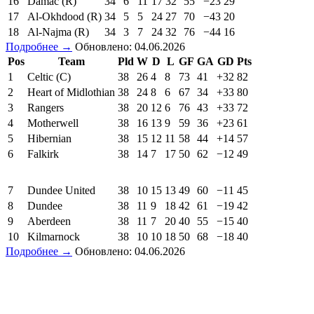
16
Damac (R)
34
6
11
17
32
55
−23
29
17
Al-Okhdood (R)
34
5
5
24
27
70
−43
20
18
Al-Najma (R)
34
3
7
24
32
76
−44
16
Подробнее →
Обновлено: 04.06.2026
Pos
Team
Pld
W
D
L
GF
GA
GD
Pts
1
Celtic (C)
38
26
4
8
73
41
+32
82
2
Heart of Midlothian
38
24
8
6
67
34
+33
80
3
Rangers
38
20
12
6
76
43
+33
72
4
Motherwell
38
16
13
9
59
36
+23
61
5
Hibernian
38
15
12
11
58
44
+14
57
6
Falkirk
38
14
7
17
50
62
−12
49
7
Dundee United
38
10
15
13
49
60
−11
45
8
Dundee
38
11
9
18
42
61
−19
42
9
Aberdeen
38
11
7
20
40
55
−15
40
10
Kilmarnock
38
10
10
18
50
68
−18
40
Подробнее →
Обновлено: 04.06.2026