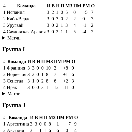
#
Команда
И
В
Н
П
МЗ
ПМ
РМ
О
1
Испания
3
2
1
0
5
0
+5
7
2
Кабо-Верде
3
0
3
0
2
2
0
3
3
Уругвай
3
0
2
1
3
4
-1
2
4
Саудовская Аравия
3
0
2
1
1
5
-4
2
Матчи
Группа I
#
Команда
И
В
Н
П
МЗ
ПМ
РМ
О
1
Франция
3
3
0
0
10
2
+8
9
2
Норвегия
3
2
0
1
8
7
+1
6
3
Сенегал
3
1
0
2
8
6
+2
3
4
Ирак
3
0
0
3
1
12
-11
0
Матчи
Группа J
#
Команда
И
В
Н
П
МЗ
ПМ
РМ
О
1
Аргентина
3
3
0
0
8
1
+7
9
2
Австрия
3
1
1
1
6
6
0
4