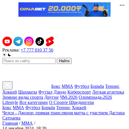
Реклама:
+7 777 010 37 56
Найти
Бокс
ММА
Футбол
Борьба
Теннис
Хоккей
Шахматы
Футзал
Дзюдо
Киберспорт
Легкая атлетика
Зимние виды спорта
Другие
ЧМ-2026
Олимпиада-2026
Lifestyle
Все категории
О Спорте Шредингера
Бокс
ММА
Футбол
Борьба
Теннис
Хоккей
Челси - Джохор: прямая трансляция матча с участием Дастана
Сатпаева
Главная
/
ММА
/
14 декабря 2024, 18:20