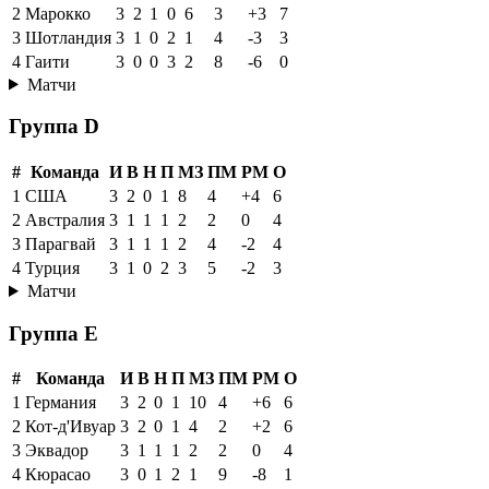
2
Марокко
3
2
1
0
6
3
+3
7
3
Шотландия
3
1
0
2
1
4
-3
3
4
Гаити
3
0
0
3
2
8
-6
0
Матчи
Группа D
#
Команда
И
В
Н
П
МЗ
ПМ
РМ
О
1
США
3
2
0
1
8
4
+4
6
2
Австралия
3
1
1
1
2
2
0
4
3
Парагвай
3
1
1
1
2
4
-2
4
4
Турция
3
1
0
2
3
5
-2
3
Матчи
Группа E
#
Команда
И
В
Н
П
МЗ
ПМ
РМ
О
1
Германия
3
2
0
1
10
4
+6
6
2
Кот-д'Ивуар
3
2
0
1
4
2
+2
6
3
Эквадор
3
1
1
1
2
2
0
4
4
Кюрасао
3
0
1
2
1
9
-8
1