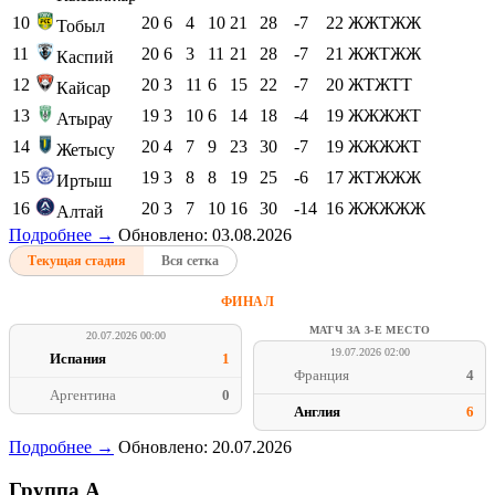
10
20
6
4
10
21
28
-7
22
ЖЖТЖЖ
Тобыл
11
20
6
3
11
21
28
-7
21
ЖЖТЖЖ
Каспий
12
20
3
11
6
15
22
-7
20
ЖТЖТТ
Кайсар
13
19
3
10
6
14
18
-4
19
ЖЖЖЖТ
Атырау
14
20
4
7
9
23
30
-7
19
ЖЖЖЖТ
Жетысу
15
19
3
8
8
19
25
-6
17
ЖТЖЖЖ
Иртыш
16
20
3
7
10
16
30
-14
16
ЖЖЖЖЖ
Алтай
Подробнее →
Обновлено: 03.08.2026
Текущая стадия
Вся сетка
ФИНАЛ
МАТЧ ЗА 3-Е МЕСТО
20.07.2026 00:00
19.07.2026 02:00
Испания
1
Франция
4
Аргентина
0
Англия
6
Подробнее →
Обновлено: 20.07.2026
Группа A