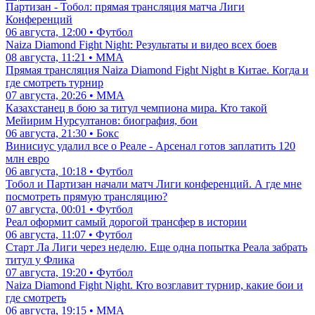
Партизан - Тобол: прямая трансляция матча Лиги
Конференций
06 августа, 12:00 • Футбол
Naiza Diamond Fight Night: Результаты и видео всех боев
08 августа, 11:21 • ММА
Прямая трансляция Naiza Diamond Fight Night в Китае. Когда и
где смотреть турнир
07 августа, 20:26 • ММА
Казахстанец в бою за титул чемпиона мира. Кто такой
Мейирим Нурсултанов: биография, бои
06 августа, 21:30 • Бокс
Винисиус удалил все о Реале - Арсенал готов заплатить 120
млн евро
06 августа, 10:18 • Футбол
Тобол и Партизан начали матч Лиги конференций. А где мне
посмотреть прямую трансляцию?
07 августа, 00:01 • Футбол
Реал оформит самый дорогой трансфер в истории
06 августа, 11:07 • Футбол
Старт Ла Лиги через неделю. Еще одна попытка Реала забрать
титул у Флика
07 августа, 19:20 • Футбол
Naiza Diamond Fight Night. Кто возглавит турнир, какие бои и
где смотреть
06 августа, 19:15 • ММА