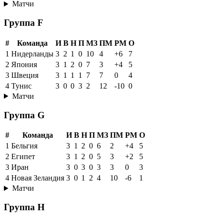
Матчи
Группа F
#
Команда
И
В
Н
П
МЗ
ПМ
РМ
О
1
Нидерланды
3
2
1
0
10
4
+6
7
2
Япония
3
1
2
0
7
3
+4
5
3
Швеция
3
1
1
1
7
7
0
4
4
Тунис
3
0
0
3
2
12
-10
0
Матчи
Группа G
#
Команда
И
В
Н
П
МЗ
ПМ
РМ
О
1
Бельгия
3
1
2
0
6
2
+4
5
2
Египет
3
1
2
0
5
3
+2
5
3
Иран
3
0
3
0
3
3
0
3
4
Новая Зеландия
3
0
1
2
4
10
-6
1
Матчи
Группа H