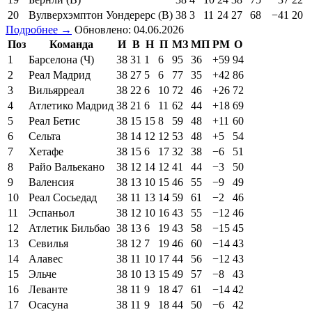
20
Вулверхэмптон Уондерерс (В)
38
3
11
24
27
68
−41
20
Подробнее →
Обновлено: 04.06.2026
Поз
Команда
И
В
Н
П
МЗ
МП
РМ
О
1
Барселона (Ч)
38
31
1
6
95
36
+59
94
2
Реал Мадрид
38
27
5
6
77
35
+42
86
3
Вильярреал
38
22
6
10
72
46
+26
72
4
Атлетико Мадрид
38
21
6
11
62
44
+18
69
5
Реал Бетис
38
15
15
8
59
48
+11
60
6
Сельта
38
14
12
12
53
48
+5
54
7
Хетафе
38
15
6
17
32
38
−6
51
8
Райо Вальекано
38
12
14
12
41
44
−3
50
9
Валенсия
38
13
10
15
46
55
−9
49
10
Реал Сосьедад
38
11
13
14
59
61
−2
46
11
Эспаньол
38
12
10
16
43
55
−12
46
12
Атлетик Бильбао
38
13
6
19
43
58
−15
45
13
Севилья
38
12
7
19
46
60
−14
43
14
Алавес
38
11
10
17
44
56
−12
43
15
Эльче
38
10
13
15
49
57
−8
43
16
Леванте
38
11
9
18
47
61
−14
42
17
Осасуна
38
11
9
18
44
50
−6
42