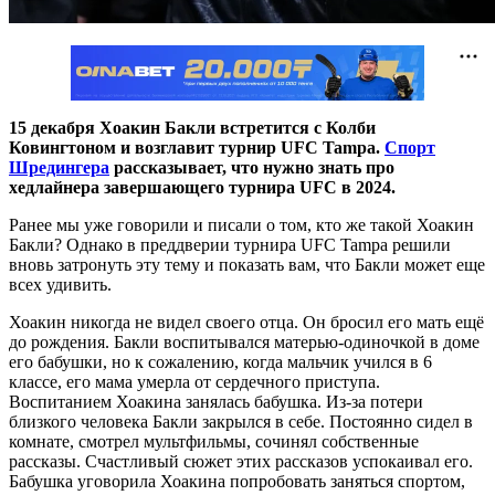
15 декабря Хоакин Бакли встретится с Колби
Ковингтоном и возглавит турнир UFC Tampa.
Спорт
Шредингера
рассказывает, что нужно знать про
хедлайнера завершающего турнира UFC в 2024.
Ранее мы уже говорили и писали о том, кто же такой Хоакин
Бакли? Однако в преддверии турнира UFC Tampa решили
вновь затронуть эту тему и показать вам, что Бакли может еще
всех удивить.
Хоакин никогда не видел своего отца. Он бросил его мать ещё
до рождения. Бакли воспитывался матерью-одиночкой в доме
его бабушки, но к сожалению, когда мальчик учился в 6
классе, его мама умерла от сердечного приступа.
Воспитанием Хоакина занялась бабушка. Из-за потери
близкого человека Бакли закрылся в себе. Постоянно сидел в
комнате, смотрел мультфильмы, сочинял собственные
рассказы. Счастливый сюжет этих рассказов успокаивал его.
Бабушка уговорила Хоакина попробовать заняться спортом,