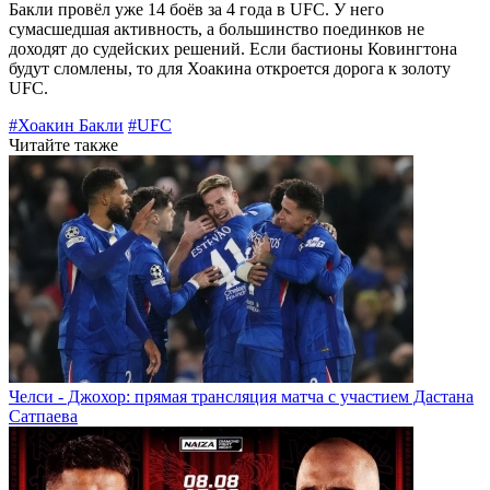
Бакли провёл уже 14 боёв за 4 года в UFC. У него
сумасшедшая активность, а большинство поединков не
доходят до судейских решений. Если бастионы Ковингтона
будут сломлены, то для Хоакина откроется дорога к золоту
UFC.
#Хоакин Бакли
#UFC
Читайте также
Челси - Джохор: прямая трансляция матча с участием Дастана
Сатпаева