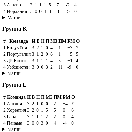
3
Алжир
3
1
1
1
5
7
-2
4
4
Иордания
3
0
0
3
3
8
-5
0
Матчи
Группа K
#
Команда
И
В
Н
П
МЗ
ПМ
РМ
О
1
Колумбия
3
2
1
0
4
1
+3
7
2
Португалия
3
1
2
0
6
1
+5
5
3
ДР Конго
3
1
1
1
4
3
+1
4
4
Узбекистан
3
0
0
3
2
11
-9
0
Матчи
Группа L
#
Команда
И
В
Н
П
МЗ
ПМ
РМ
О
1
Англия
3
2
1
0
6
2
+4
7
2
Хорватия
3
2
0
1
5
5
0
6
3
Гана
3
1
1
1
2
2
0
4
4
Панама
3
0
0
3
0
4
-4
0
Матчи