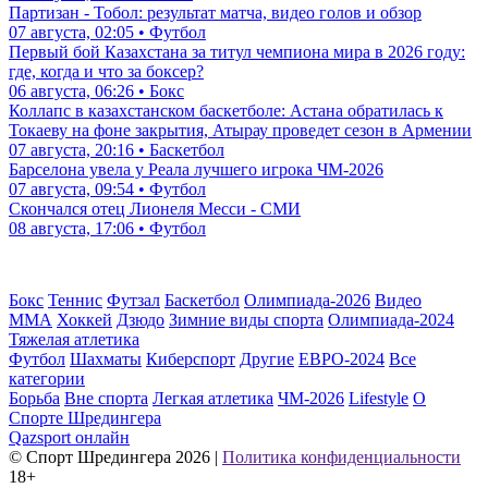
Партизан - Тобол: результат матча, видео голов и обзор
07 августа, 02:05 • Футбол
Первый бой Казахстана за титул чемпиона мира в 2026 году:
где, когда и что за боксер?
06 августа, 06:26 • Бокс
Коллапс в казахстанском баскетболе: Астана обратилась к
Токаеву на фоне закрытия, Атырау проведет сезон в Армении
07 августа, 20:16 • Баскетбол
Барселона увела у Реала лучшего игрока ЧМ-2026
07 августа, 09:54 • Футбол
Скончался отец Лионеля Месси - СМИ
08 августа, 17:06 • Футбол
Бокс
Теннис
Футзал
Баскетбол
Олимпиада-2026
Видео
ММА
Хоккей
Дзюдо
Зимние виды спорта
Олимпиада-2024
Тяжелая атлетика
Футбол
Шахматы
Киберспорт
Другие
ЕВРО-2024
Все
категории
Борьба
Вне спорта
Легкая атлетика
ЧМ-2026
Lifestyle
О
Спорте Шредингера
Qazsport онлайн
© Cпорт Шредингера 2026
|
Политика конфиденциальности
18+