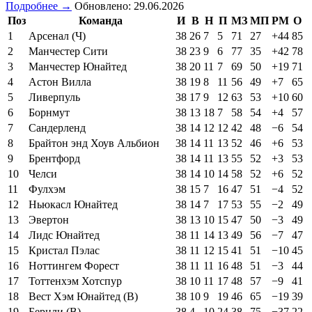
Подробнее →
Обновлено: 29.06.2026
Поз
Команда
И
В
Н
П
МЗ
МП
РМ
О
1
Арсенал (Ч)
38
26
7
5
71
27
+44
85
2
Манчестер Сити
38
23
9
6
77
35
+42
78
3
Манчестер Юнайтед
38
20
11
7
69
50
+19
71
4
Астон Вилла
38
19
8
11
56
49
+7
65
5
Ливерпуль
38
17
9
12
63
53
+10
60
6
Борнмут
38
13
18
7
58
54
+4
57
7
Сандерленд
38
14
12
12
42
48
−6
54
8
Брайтон энд Хоув Альбион
38
14
11
13
52
46
+6
53
9
Брентфорд
38
14
11
13
55
52
+3
53
10
Челси
38
14
10
14
58
52
+6
52
11
Фулхэм
38
15
7
16
47
51
−4
52
12
Ньюкасл Юнайтед
38
14
7
17
53
55
−2
49
13
Эвертон
38
13
10
15
47
50
−3
49
14
Лидс Юнайтед
38
11
14
13
49
56
−7
47
15
Кристал Пэлас
38
11
12
15
41
51
−10
45
16
Ноттингем Форест
38
11
11
16
48
51
−3
44
17
Тоттенхэм Хотспур
38
10
11
17
48
57
−9
41
18
Вест Хэм Юнайтед (В)
38
10
9
19
46
65
−19
39
19
Бернли (В)
38
4
10
24
38
75
−37
22