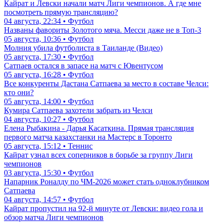
Кайрат и Левски начали матч Лиги чемпионов. А где мне
посмотреть прямую трансляцию?
04 августа, 22:34 • Футбол
Названы фавориты Золотого мяча. Месси даже не в Топ-3
05 августа, 10:36 • Футбол
Молния убила футболиста в Таиланде (Видео)
05 августа, 17:30 • Футбол
Сатпаев остался в запасе на матч с Ювентусом
05 августа, 16:28 • Футбол
Все конкуренты Дастана Сатпаева за место в составе Челси:
кто они?
05 августа, 14:00 • Футбол
Кумира Сатпаева захотели забрать из Челси
04 августа, 10:27 • Футбол
Елена Рыбакина - Дарья Касаткина. Прямая трансляция
первого матча казахстанки на Мастерс в Торонто
05 августа, 15:12 • Теннис
Кайрат узнал всех соперников в борьбе за группу Лиги
чемпионов
03 августа, 15:30 • Футбол
Напарник Роналду по ЧМ-2026 может стать одноклубником
Сатпаева
04 августа, 14:57 • Футбол
Кайрат пропустил на 92-й минуте от Левски: видео гола и
обзор матча Лиги чемпионов