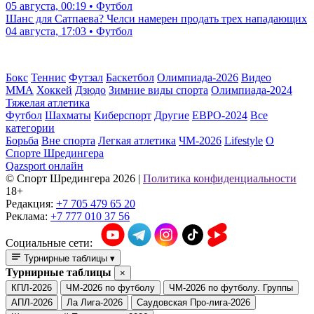
05 августа, 00:19 • Футбол
Шанс для Сатпаева? Челси намерен продать трех нападающих
04 августа, 17:03 • Футбол
Бокс
Теннис
Футзал
Баскетбол
Олимпиада-2026
Видео
ММА
Хоккей
Дзюдо
Зимние виды спорта
Олимпиада-2024
Тяжелая атлетика
Футбол
Шахматы
Киберспорт
Другие
ЕВРО-2024
Все
категории
Борьба
Вне спорта
Легкая атлетика
ЧМ-2026
Lifestyle
О
Спорте Шредингера
Qazsport онлайн
© Cпорт Шредингера 2026
|
Политика конфиденциальности
18+
Редакция:
+7 705 479 65 20
Реклама:
+7 777 010 37 56
Социальные сети:
Турнирные таблицы
▾
Турнирные таблицы
×
КПЛ-2026
ЧМ-2026 по футболу
ЧМ-2026 по футболу. Группы
АПЛ-2026
Ла Лига-2026
Саудовская Про-лига-2026