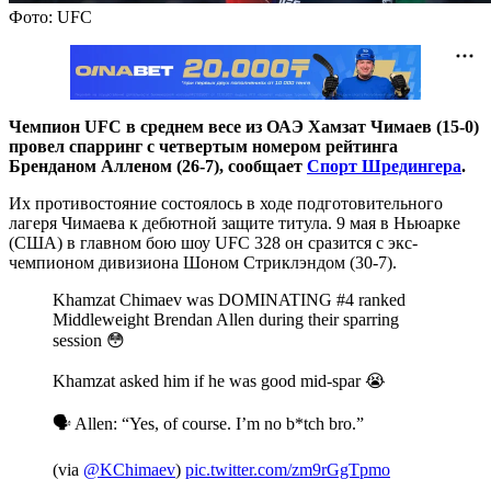
Фото: UFC
Чемпион UFC в среднем весе из ОАЭ Хамзат Чимаев (15-0)
провел спарринг с четвертым номером рейтинга
Бренданом Алленом (26-7), сообщает
Спорт Шредингера
.
Их противостояние состоялось в ходе подготовительного
лагеря Чимаева к дебютной защите титула. 9 мая в Ньюарке
(США) в главном бою шоу UFC 328 он сразится с экс-
чемпионом дивизиона Шоном Стриклэндом (30-7).
Khamzat Chimaev was DOMINATING #4 ranked
Middleweight Brendan Allen during their sparring
session 😳
Khamzat asked him if he was good mid-spar 😭
🗣️ Allen: “Yes, of course. I’m no b*tch bro.”
(via
@KChimaev
)
pic.twitter.com/zm9rGgTpmo