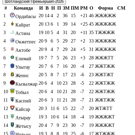
Шотландский Премьершип-2026
#
Команда
И
В
Н
П
ЗМ
ПМ
РМ
О
Форма
СМ
1
20
14
4
2
36
15
+21
46
ЖЖЖЖЖ
Ордабасы
2
20
13
6
1
39
14
+25
45
ЖЖЖЖЖ
Кайрат
3
19
10
5
4
31
20
+11
35
ТЖЖЖЖ
Астана
4
20
9
6
5
29
27
+2
33
ЖЖЖЖЖ
Окжетпес
5
20
9
4
7
29
24
+5
31
ЖЖЖЖЖ
Актобе
6
19
7
7
5
26
23
+3
28
ЖЖЖТТ
Елимай
7
20
7
6
7
16
20
-4
27
ЖЖТЖЖ
Улытау
8
20
5
8
7
17
23
-6
23
ЖЖТЖТ
Женис
9
20
6
4
10
23
28
-5
22
ЖЖТЖЖ
Кызылжар
10
20
6
4
10
21
28
-7
22
ЖЖТЖЖ
Тобыл
11
20
6
3
11
21
28
-7
21
ЖЖТЖЖ
Каспий
12
20
3
11
6
15
22
-7
20
ЖТЖТТ
Кайсар
13
19
3
10
6
14
18
-4
19
ЖЖЖЖТ
Атырау
14
20
4
7
9
23
30
-7
19
ЖЖЖЖТ
Жетысу
15
19
3
8
8
19
25
-6
17
ЖТЖЖЖ
Иртыш