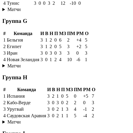
4
Тунис
3
0
0
3
2
12
-10
0
Матчи
Группа G
#
Команда
И
В
Н
П
МЗ
ПМ
РМ
О
1
Бельгия
3
1
2
0
6
2
+4
5
2
Египет
3
1
2
0
5
3
+2
5
3
Иран
3
0
3
0
3
3
0
3
4
Новая Зеландия
3
0
1
2
4
10
-6
1
Матчи
Группа H
#
Команда
И
В
Н
П
МЗ
ПМ
РМ
О
1
Испания
3
2
1
0
5
0
+5
7
2
Кабо-Верде
3
0
3
0
2
2
0
3
3
Уругвай
3
0
2
1
3
4
-1
2
4
Саудовская Аравия
3
0
2
1
1
5
-4
2
Матчи