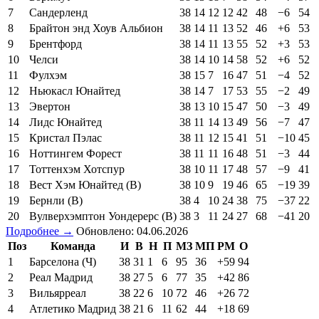
7
Сандерленд
38
14
12
12
42
48
−6
54
8
Брайтон энд Хоув Альбион
38
14
11
13
52
46
+6
53
9
Брентфорд
38
14
11
13
55
52
+3
53
10
Челси
38
14
10
14
58
52
+6
52
11
Фулхэм
38
15
7
16
47
51
−4
52
12
Ньюкасл Юнайтед
38
14
7
17
53
55
−2
49
13
Эвертон
38
13
10
15
47
50
−3
49
14
Лидс Юнайтед
38
11
14
13
49
56
−7
47
15
Кристал Пэлас
38
11
12
15
41
51
−10
45
16
Ноттингем Форест
38
11
11
16
48
51
−3
44
17
Тоттенхэм Хотспур
38
10
11
17
48
57
−9
41
18
Вест Хэм Юнайтед (В)
38
10
9
19
46
65
−19
39
19
Бернли (В)
38
4
10
24
38
75
−37
22
20
Вулверхэмптон Уондерерс (В)
38
3
11
24
27
68
−41
20
Подробнее →
Обновлено: 04.06.2026
Поз
Команда
И
В
Н
П
МЗ
МП
РМ
О
1
Барселона (Ч)
38
31
1
6
95
36
+59
94
2
Реал Мадрид
38
27
5
6
77
35
+42
86
3
Вильярреал
38
22
6
10
72
46
+26
72
4
Атлетико Мадрид
38
21
6
11
62
44
+18
69