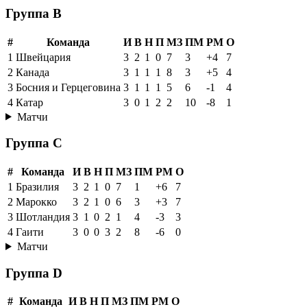
Группа B
#
Команда
И
В
Н
П
МЗ
ПМ
РМ
О
1
Швейцария
3
2
1
0
7
3
+4
7
2
Канада
3
1
1
1
8
3
+5
4
3
Босния и Герцеговина
3
1
1
1
5
6
-1
4
4
Катар
3
0
1
2
2
10
-8
1
Матчи
Группа C
#
Команда
И
В
Н
П
МЗ
ПМ
РМ
О
1
Бразилия
3
2
1
0
7
1
+6
7
2
Марокко
3
2
1
0
6
3
+3
7
3
Шотландия
3
1
0
2
1
4
-3
3
4
Гаити
3
0
0
3
2
8
-6
0
Матчи
Группа D
#
Команда
И
В
Н
П
МЗ
ПМ
РМ
О