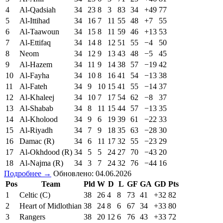
4
Al-Qadsiah
34
23
8
3
83
34
+49
77
5
Al-Ittihad
34
16
7
11
55
48
+7
55
6
Al-Taawoun
34
15
8
11
59
46
+13
53
7
Al-Ettifaq
34
14
8
12
51
55
−4
50
8
Neom
34
12
9
13
43
48
−5
45
9
Al-Hazem
34
11
9
14
38
57
−19
42
10
Al-Fayha
34
10
8
16
41
54
−13
38
11
Al-Fateh
34
9
10
15
41
55
−14
37
12
Al-Khaleej
34
10
7
17
54
62
−8
37
13
Al-Shabab
34
8
11
15
44
57
−13
35
14
Al-Kholood
34
9
6
19
39
61
−22
33
15
Al-Riyadh
34
7
9
18
35
63
−28
30
16
Damac (R)
34
6
11
17
32
55
−23
29
17
Al-Okhdood (R)
34
5
5
24
27
70
−43
20
18
Al-Najma (R)
34
3
7
24
32
76
−44
16
Подробнее →
Обновлено: 04.06.2026
Pos
Team
Pld
W
D
L
GF
GA
GD
Pts
1
Celtic (C)
38
26
4
8
73
41
+32
82
2
Heart of Midlothian
38
24
8
6
67
34
+33
80
3
Rangers
38
20
12
6
76
43
+33
72