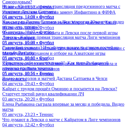
Самородовым?
Челси - Ювентус: прямая трансляция предсезонного матча с
05 августа, 13:12 • Футбол
участием Дастана Сатпаева
Названы пять кандидатов на замену Инфантино в ФИФА
04 августа, 14:00 • Футбол
05 августа, 12:01 • Футбол
Как сыграл Дастан Сатпаев за Челси против Ювентуса: видео
Названы фавориты Золотого мяча. Месси даже не в Топ-3
матча, что дальше?
05 августа, 10:36 • Футбол
05 августа, 18:07 • Футбол
Что сказали тренеры Кайрата и Левски после первой игры
Левски - Кайрат: прямая трансляция матча Лиги чемпионов
Лиги чемпионов
03 августа, 15:00 • Футбол
05 августа, 09:41 • Футбол
Головкина позвали? Инсайдеры показали список гостей на
Сакен Бибосынов - о срыве титульного боя, противостоянии с
свадьбу Роналду
Махмудом Сабырханом и отборе на Азиатские игры
03 августа, 16:10 • Футбол
05 августа, 09:00 • Бокс
"Чувствую себя уничтоженной". Как матч Рыбакиной
Кайрат пропустил на 92-й минуте от Левски: видео гола и
изменил правила тенниса
обзор матча Лиги чемпионов
05 августа, 19:56 • Теннис
05 августа, 00:19 • Футбол
Видео всех голов и матчей Дастана Сатпаева в Челси
еще новости
04 августа, 19:43 • Футбол
Кайрат с трудом прошёл Омонию и посыпется на Левски?
Стартует третий раунд квалификации ЛЧ
03 августа, 20:20 • Футбол
Елена Рыбакина сыграла впервые за месяц и победила. Видео
матча
05 августа, 23:23 • Теннис
Что думают в Левски о матче с Кайратом в Лиге чемпионов
04 августа, 12:42 • Футбол