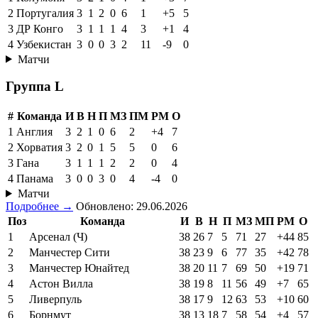
2
Португалия
3
1
2
0
6
1
+5
5
3
ДР Конго
3
1
1
1
4
3
+1
4
4
Узбекистан
3
0
0
3
2
11
-9
0
Матчи
Группа L
#
Команда
И
В
Н
П
МЗ
ПМ
РМ
О
1
Англия
3
2
1
0
6
2
+4
7
2
Хорватия
3
2
0
1
5
5
0
6
3
Гана
3
1
1
1
2
2
0
4
4
Панама
3
0
0
3
0
4
-4
0
Матчи
Подробнее →
Обновлено: 29.06.2026
Поз
Команда
И
В
Н
П
МЗ
МП
РМ
О
1
Арсенал (Ч)
38
26
7
5
71
27
+44
85
2
Манчестер Сити
38
23
9
6
77
35
+42
78
3
Манчестер Юнайтед
38
20
11
7
69
50
+19
71
4
Астон Вилла
38
19
8
11
56
49
+7
65
5
Ливерпуль
38
17
9
12
63
53
+10
60
6
Борнмут
38
13
18
7
58
54
+4
57