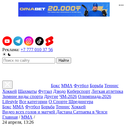
Реклама:
+7 777 010 37 56
Найти
Бокс
ММА
Футбол
Борьба
Теннис
Хоккей
Шахматы
Футзал
Дзюдо
Киберспорт
Легкая атлетика
Зимние виды спорта
Другие
ЧМ-2026
Олимпиада-2026
Lifestyle
Все категории
О Спорте Шредингера
Бокс
ММА
Футбол
Борьба
Теннис
Хоккей
Видео всех голов и матчей Дастана Сатпаева в Челси
Главная
/
ММА
/
24 апреля, 13:26