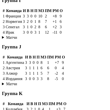
Группа I
#
Команда
И
В
Н
П
МЗ
ПМ
РМ
О
1
Франция
3
3
0
0
10
2
+8
9
2
Норвегия
3
2
0
1
8
7
+1
6
3
Сенегал
3
1
0
2
8
6
+2
3
4
Ирак
3
0
0
3
1
12
-11
0
Матчи
Группа J
#
Команда
И
В
Н
П
МЗ
ПМ
РМ
О
1
Аргентина
3
3
0
0
8
1
+7
9
2
Австрия
3
1
1
1
6
6
0
4
3
Алжир
3
1
1
1
5
7
-2
4
4
Иордания
3
0
0
3
3
8
-5
0
Матчи
Группа K
#
Команда
И
В
Н
П
МЗ
ПМ
РМ
О
1
Колумбия
3
2
1
0
4
1
+3
7