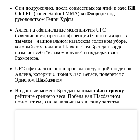
Они подружились после совместных занятий в зале
Kill
Cliff FC
(ранее Sanford MMA) во Флориде под
руководством Генри Хуфта.
Аллен на официальные мероприятия UFC
(взвешивания, пресс-конференции) часто выходит в
тымаке
- национальном казахском головном уборе,
который ему подарил Шавкат. Сам Брендан гордо
называет себя "казахом в душе" и поддерживает
Рахмонова.
UFC официально анонсировала следующий поединок
Аллена, который 6 июня в Лас-Вегасе, подерется с
Эдменом Шахбазяном.
На данный момент Брендан занимает
4-ю строчку
в
рейтинге среднего веса. Победа над Шахбазяном
позволит ему снова включиться в гонку за титул.