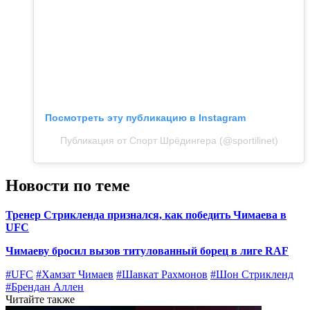
Посмотреть эту публикацию в Instagram
Публикация от Спорт Шрёдингера (@sportilinet)
Новости по теме
Тренер Стрикленда признался, как победить Чимаева в
UFC
Чимаеву бросил вызов титулованный борец в лиге RAF
#UFC
#Хамзат Чимаев
#Шавкат Рахмонов
#Шон Стрикленд
#Брендан Аллен
Читайте также