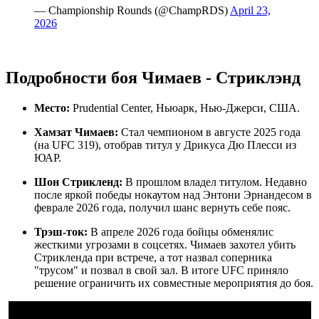
— Championship Rounds (@ChampRDS)
April 23,
2026
Подробности боя Чимаев - Стриклэнд
Место:
Prudential Center, Ньюарк, Нью-Джерси, США.
Хамзат Чимаев:
Стал чемпионом в августе 2025 года
(на UFC 319), отобрав титул у Дрикуса Дю Плесси из
ЮАР.
Шон Стрикленд:
В прошлом владел титулом. Недавно
после яркой победы нокаутом над Энтони Эрнандесом в
феврале 2026 года, получил шанс вернуть себе пояс.
Трэш-ток:
В апреле 2026 года бойцы обменялис
жесткими угрозами в соцсетях. Чимаев захотел убить
Стрикленда при встрече, а тот назвал соперника
"трусом" и позвал в свой зал. В итоге UFC приняло
решение ограничить их совместные мероприятия до боя.