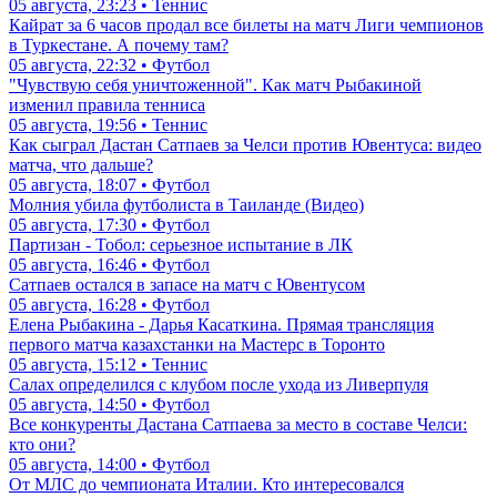
05 августа, 23:23 • Теннис
Кайрат за 6 часов продал все билеты на матч Лиги чемпионов
в Туркестане. А почему там?
05 августа, 22:32 • Футбол
"Чувствую себя уничтоженной". Как матч Рыбакиной
изменил правила тенниса
05 августа, 19:56 • Теннис
Как сыграл Дастан Сатпаев за Челси против Ювентуса: видео
матча, что дальше?
05 августа, 18:07 • Футбол
Молния убила футболиста в Таиланде (Видео)
05 августа, 17:30 • Футбол
Партизан - Тобол: серьезное испытание в ЛК
05 августа, 16:46 • Футбол
Сатпаев остался в запасе на матч с Ювентусом
05 августа, 16:28 • Футбол
Елена Рыбакина - Дарья Касаткина. Прямая трансляция
первого матча казахстанки на Мастерс в Торонто
05 августа, 15:12 • Теннис
Салах определился с клубом после ухода из Ливерпуля
05 августа, 14:50 • Футбол
Все конкуренты Дастана Сатпаева за место в составе Челси:
кто они?
05 августа, 14:00 • Футбол
От МЛС до чемпионата Италии. Кто интересовался