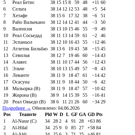
5
Реал Бетис
38
15
15
8
59
48
+11
60
6
Сельта
38
14
12
12
53
48
+5
54
7
Хетафе
38
15
6
17
32
38
−6
51
8
Райо Вальекано
38
12
14
12
41
44
−3
50
9
Валенсия
38
13
10
15
46
55
−9
49
10
Реал Сосьедад
38
11
13
14
59
61
−2
46
11
Эспаньол
38
12
10
16
43
55
−12
46
12
Атлетик Бильбао
38
13
6
19
43
58
−15
45
13
Севилья
38
12
7
19
46
60
−14
43
14
Алавес
38
11
10
17
44
56
−12
43
15
Эльче
38
10
13
15
49
57
−8
43
16
Леванте
38
11
9
18
47
61
−14
42
17
Осасуна
38
11
9
18
44
50
−6
42
18
Мальорка (В)
38
11
9
18
47
57
−10
42
19
Жирона (В)
38
9
14
15
39
55
−16
41
20
Реал Овьедо (В)
38
6
11
21
26
60
−34
29
Подробнее →
Обновлено: 04.06.2026
Pos
Teamvte
Pld
W
D
L
GF
GA
GD
Pts
1
Al-Nassr (C)
34
28
2
4
91
28
+63
86
2
Al-Hilal
34
25
9
0
85
27
+58
84
3
Al-Ahli
34
25
6
3
71
25
+46
81