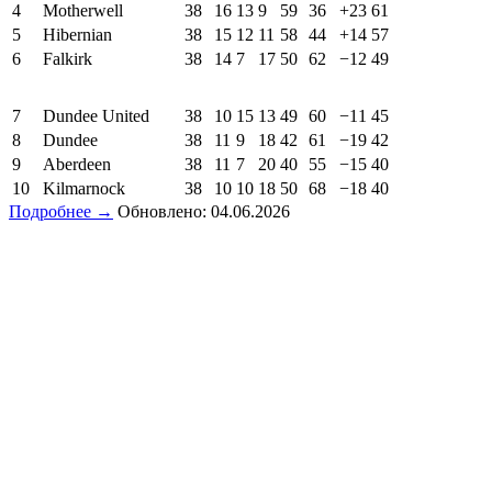
4
Motherwell
38
16
13
9
59
36
+23
61
5
Hibernian
38
15
12
11
58
44
+14
57
6
Falkirk
38
14
7
17
50
62
−12
49
7
Dundee United
38
10
15
13
49
60
−11
45
8
Dundee
38
11
9
18
42
61
−19
42
9
Aberdeen
38
11
7
20
40
55
−15
40
10
Kilmarnock
38
10
10
18
50
68
−18
40
Подробнее →
Обновлено: 04.06.2026