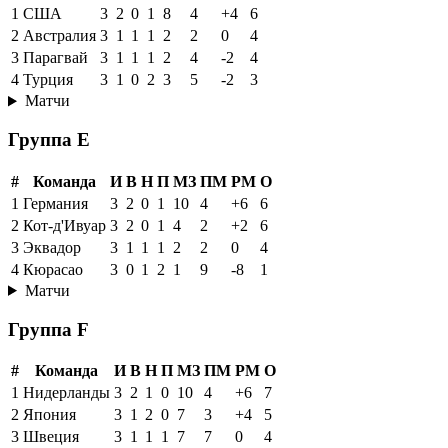
1
США
3
2
0
1
8
4
+4
6
2
Австралия
3
1
1
1
2
2
0
4
3
Парагвай
3
1
1
1
2
4
-2
4
4
Турция
3
1
0
2
3
5
-2
3
Матчи
Группа E
#
Команда
И
В
Н
П
МЗ
ПМ
РМ
О
1
Германия
3
2
0
1
10
4
+6
6
2
Кот-д'Ивуар
3
2
0
1
4
2
+2
6
3
Эквадор
3
1
1
1
2
2
0
4
4
Кюрасао
3
0
1
2
1
9
-8
1
Матчи
Группа F
#
Команда
И
В
Н
П
МЗ
ПМ
РМ
О
1
Нидерланды
3
2
1
0
10
4
+6
7
2
Япония
3
1
2
0
7
3
+4
5
3
Швеция
3
1
1
1
7
7
0
4