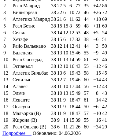
2
Реал Мадрид
38
27
5
6
77
35
+42
86
3
Вильярреал
38
22
6
10
72
46
+26
72
4
Атлетико Мадрид
38
21
6
11
62
44
+18
69
5
Реал Бетис
38
15
15
8
59
48
+11
60
6
Сельта
38
14
12
12
53
48
+5
54
7
Хетафе
38
15
6
17
32
38
−6
51
8
Райо Вальекано
38
12
14
12
41
44
−3
50
9
Валенсия
38
13
10
15
46
55
−9
49
10
Реал Сосьедад
38
11
13
14
59
61
−2
46
11
Эспаньол
38
12
10
16
43
55
−12
46
12
Атлетик Бильбао
38
13
6
19
43
58
−15
45
13
Севилья
38
12
7
19
46
60
−14
43
14
Алавес
38
11
10
17
44
56
−12
43
15
Эльче
38
10
13
15
49
57
−8
43
16
Леванте
38
11
9
18
47
61
−14
42
17
Осасуна
38
11
9
18
44
50
−6
42
18
Мальорка (В)
38
11
9
18
47
57
−10
42
19
Жирона (В)
38
9
14
15
39
55
−16
41
20
Реал Овьедо (В)
38
6
11
21
26
60
−34
29
Подробнее →
Обновлено: 04.06.2026