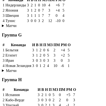
1
Нидерланды
3
2
1
0
10
4
+6
7
2
Япония
3
1
2
0
7
3
+4
5
3
Швеция
3
1
1
1
7
7
0
4
4
Тунис
3
0
0
3
2
12
-10
0
Матчи
Группа G
#
Команда
И
В
Н
П
МЗ
ПМ
РМ
О
1
Бельгия
3
1
2
0
6
2
+4
5
2
Египет
3
1
2
0
5
3
+2
5
3
Иран
3
0
3
0
3
3
0
3
4
Новая Зеландия
3
0
1
2
4
10
-6
1
Матчи
Группа H
#
Команда
И
В
Н
П
МЗ
ПМ
РМ
О
1
Испания
3
2
1
0
5
0
+5
7
2
Кабо-Верде
3
0
3
0
2
2
0
3
3
Уругвай
3
0
2
1
3
4
-1
2