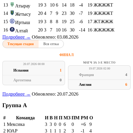
13
19
3
10
6
14
18
-4
19
ЖЖЖЖТ
Атырау
14
20
4
7
9
23
30
-7
19
ЖЖЖЖТ
Жетысу
15
19
3
8
8
19
25
-6
17
ЖТЖЖЖ
Иртыш
16
20
3
7
10
16
30
-14
16
ЖЖЖЖЖ
Алтай
Подробнее →
Обновлено: 03.08.2026
Текущая стадия
Вся сетка
ФИНАЛ
МАТЧ ЗА 3-Е МЕСТО
20.07.2026 00:00
19.07.2026 02:00
Испания
1
Франция
4
Аргентина
0
Англия
6
Подробнее →
Обновлено: 20.07.2026
Группа A
#
Команда
И
В
Н
П
МЗ
ПМ
РМ
О
1
Мексика
3
3
0
0
6
0
+6
9
2
ЮАР
3
1
1
1
2
3
-1
4