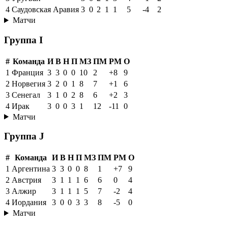
4
Саудовская Аравия
3
0
2
1
1
5
-4
2
Матчи
Группа I
#
Команда
И
В
Н
П
МЗ
ПМ
РМ
О
1
Франция
3
3
0
0
10
2
+8
9
2
Норвегия
3
2
0
1
8
7
+1
6
3
Сенегал
3
1
0
2
8
6
+2
3
4
Ирак
3
0
0
3
1
12
-11
0
Матчи
Группа J
#
Команда
И
В
Н
П
МЗ
ПМ
РМ
О
1
Аргентина
3
3
0
0
8
1
+7
9
2
Австрия
3
1
1
1
6
6
0
4
3
Алжир
3
1
1
1
5
7
-2
4
4
Иордания
3
0
0
3
3
8
-5
0
Матчи