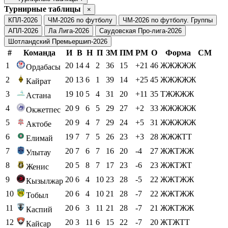
Турнирные таблицы
×
КПЛ-2026
ЧМ-2026 по футболу
ЧМ-2026 по футболу. Группы
АПЛ-2026
Ла Лига-2026
Саудовская Про-лига-2026
Шотландский Премьершип-2026
#
Команда
И
В
Н
П
ЗМ
ПМ
РМ
О
Форма
СМ
1
20
14
4
2
36
15
+21
46
ЖЖЖЖЖ
Ордабасы
2
20
13
6
1
39
14
+25
45
ЖЖЖЖЖ
Кайрат
3
19
10
5
4
31
20
+11
35
ТЖЖЖЖ
Астана
4
20
9
6
5
29
27
+2
33
ЖЖЖЖЖ
Окжетпес
5
20
9
4
7
29
24
+5
31
ЖЖЖЖЖ
Актобе
6
19
7
7
5
26
23
+3
28
ЖЖЖТТ
Елимай
7
20
7
6
7
16
20
-4
27
ЖЖТЖЖ
Улытау
8
20
5
8
7
17
23
-6
23
ЖЖТЖТ
Женис
9
20
6
4
10
23
28
-5
22
ЖЖТЖЖ
Кызылжар
10
20
6
4
10
21
28
-7
22
ЖЖТЖЖ
Тобыл
11
20
6
3
11
21
28
-7
21
ЖЖТЖЖ
Каспий
12
20
3
11
6
15
22
-7
20
ЖТЖТТ
Кайсар