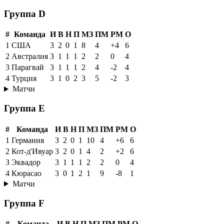
Группа D
#
Команда
И
В
Н
П
МЗ
ПМ
РМ
О
1
США
3
2
0
1
8
4
+4
6
2
Австралия
3
1
1
1
2
2
0
4
3
Парагвай
3
1
1
1
2
4
-2
4
4
Турция
3
1
0
2
3
5
-2
3
Матчи
Группа E
#
Команда
И
В
Н
П
МЗ
ПМ
РМ
О
1
Германия
3
2
0
1
10
4
+6
6
2
Кот-д'Ивуар
3
2
0
1
4
2
+2
6
3
Эквадор
3
1
1
1
2
2
0
4
4
Кюрасао
3
0
1
2
1
9
-8
1
Матчи
Группа F
#
Команда
И
В
Н
П
МЗ
ПМ
РМ
О