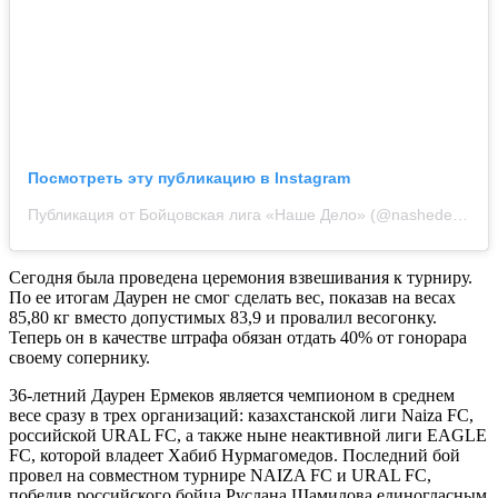
Посмотреть эту публикацию в Instagram
Публикация от Бойцовская лига «Наше Дело» (@nashedelo.fight)
Сегодня была проведена церемония взвешивания к турниру.
По ее итогам Даурен не смог сделать вес, показав на весах
85,80 кг вместо допустимых 83,9 и провалил весогонку.
Теперь он в качестве штрафа обязан отдать 40% от гонорара
своему сопернику.
36-летний Даурен Ермеков является чемпионом в среднем
весе сразу в трех организаций: казахстанской лиги Naiza FC,
российской URAL FC, а также ныне неактивной лиги EAGLE
FC, которой владеет Хабиб Нурмагомедов. Последний бой
провел на совместном турнире NAIZA FC и URAL FC,
победив российского бойца Руслана Шамилова единогласным