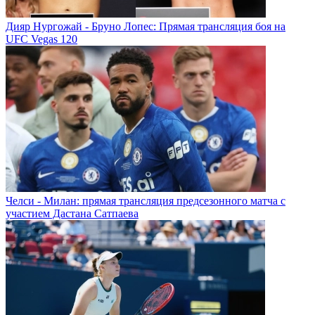
Дияр Нургожай - Бруно Лопес: Прямая трансляция боя на
UFC Vegas 120
Челси - Милан: прямая трансляция предсезонного матча с
участием Дастана Сатпаева