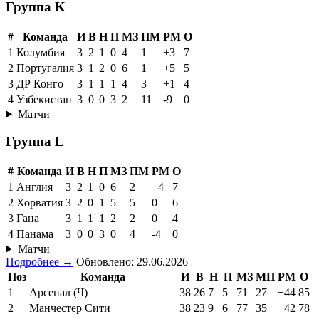
Группа K
#
Команда
И
В
Н
П
МЗ
ПМ
РМ
О
1
Колумбия
3
2
1
0
4
1
+3
7
2
Португалия
3
1
2
0
6
1
+5
5
3
ДР Конго
3
1
1
1
4
3
+1
4
4
Узбекистан
3
0
0
3
2
11
-9
0
Матчи
Группа L
#
Команда
И
В
Н
П
МЗ
ПМ
РМ
О
1
Англия
3
2
1
0
6
2
+4
7
2
Хорватия
3
2
0
1
5
5
0
6
3
Гана
3
1
1
1
2
2
0
4
4
Панама
3
0
0
3
0
4
-4
0
Матчи
Подробнее →
Обновлено: 29.06.2026
Поз
Команда
И
В
Н
П
МЗ
МП
РМ
О
1
Арсенал (Ч)
38
26
7
5
71
27
+44
85
2
Манчестер Сити
38
23
9
6
77
35
+42
78