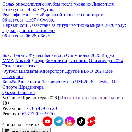
Салах определился с клубом после ухода из Ливерпуля
05 августа, 14:50 • Футбол
Реал оформит самый дорогой трансфер в истории
06 августа, 11:07 • Футбол
Первый бой Казахстана за титул чемпиона мира в 2026 году:
где, когда и что за боксер?
06 августа, 06:26 • Бокс
Бокс
Теннис
Футзал
Баскетбол
Олимпиада-2026
Видео
ММА
Хоккей
Дзюдо
Зимние виды спорта
Олимпиада-2024
Тяжелая атлетика
Футбол
Шахматы
Киберспорт
Другие
ЕВРО-2024
Все
категории
Борьба
Вне спорта
Легкая атлетика
ЧМ-2026
Lifestyle
О
Спорте Шредингера
Qazsport онлайн
© Cпорт Шредингера 2026
|
Политика конфиденциальности
18+
Редакция:
+7 705 479 65 20
Реклама:
+7 777 010 37 56
Социальные сети:
Турнирные таблицы
▾