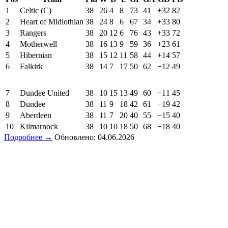
1
Celtic (C)
38
26
4
8
73
41
+32
82
2
Heart of Midlothian
38
24
8
6
67
34
+33
80
3
Rangers
38
20
12
6
76
43
+33
72
4
Motherwell
38
16
13
9
59
36
+23
61
5
Hibernian
38
15
12
11
58
44
+14
57
6
Falkirk
38
14
7
17
50
62
−12
49
7
Dundee United
38
10
15
13
49
60
−11
45
8
Dundee
38
11
9
18
42
61
−19
42
9
Aberdeen
38
11
7
20
40
55
−15
40
10
Kilmarnock
38
10
10
18
50
68
−18
40
Подробнее →
Обновлено: 04.06.2026