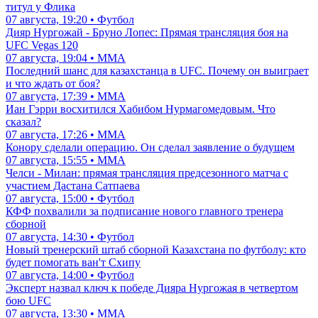
титул у Флика
07 августа, 19:20 • Футбол
Дияр Нургожай - Бруно Лопес: Прямая трансляция боя на
UFC Vegas 120
07 августа, 19:04 • ММА
Последний шанс для казахстанца в UFC. Почему он выиграет
и что ждать от боя?
07 августа, 17:39 • ММА
Иан Гэрри восхитился Хабибом Нурмагомедовым. Что
сказал?
07 августа, 17:26 • ММА
Конору сделали операцию. Он сделал заявление о будущем
07 августа, 15:55 • ММА
Челси - Милан: прямая трансляция предсезонного матча с
участием Дастана Сатпаева
07 августа, 15:00 • Футбол
КФФ похвалили за подписание нового главного тренера
сборной
07 августа, 14:30 • Футбол
Новый тренерский штаб сборной Казахстана по футболу: кто
будет помогать ван'т Схипу
07 августа, 14:00 • Футбол
Эксперт назвал ключ к победе Дияра Нургожая в четвертом
бою UFC
07 августа, 13:30 • ММА