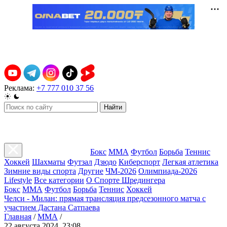
Реклама:
+7 777 010 37 56
Найти
Бокс
ММА
Футбол
Борьба
Теннис
Хоккей
Шахматы
Футзал
Дзюдо
Киберспорт
Легкая атлетика
Зимние виды спорта
Другие
ЧМ-2026
Олимпиада-2026
Lifestyle
Все категории
О Спорте Шредингера
Бокс
ММА
Футбол
Борьба
Теннис
Хоккей
Челси - Милан: прямая трансляция предсезонного матча с
участием Дастана Сатпаева
Главная
/
ММА
/
22 августа 2024, 23:08