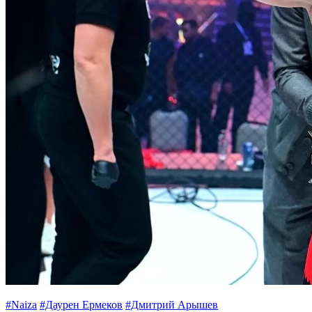
#Naiza
#Даурен Ермеков
#Дмитрий Арышев