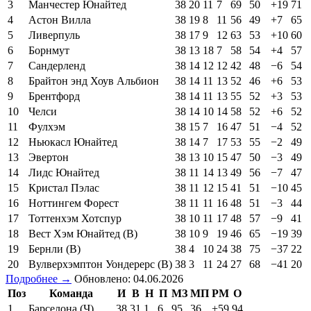
3
Манчестер Юнайтед
38
20
11
7
69
50
+19
71
4
Астон Вилла
38
19
8
11
56
49
+7
65
5
Ливерпуль
38
17
9
12
63
53
+10
60
6
Борнмут
38
13
18
7
58
54
+4
57
7
Сандерленд
38
14
12
12
42
48
−6
54
8
Брайтон энд Хоув Альбион
38
14
11
13
52
46
+6
53
9
Брентфорд
38
14
11
13
55
52
+3
53
10
Челси
38
14
10
14
58
52
+6
52
11
Фулхэм
38
15
7
16
47
51
−4
52
12
Ньюкасл Юнайтед
38
14
7
17
53
55
−2
49
13
Эвертон
38
13
10
15
47
50
−3
49
14
Лидс Юнайтед
38
11
14
13
49
56
−7
47
15
Кристал Пэлас
38
11
12
15
41
51
−10
45
16
Ноттингем Форест
38
11
11
16
48
51
−3
44
17
Тоттенхэм Хотспур
38
10
11
17
48
57
−9
41
18
Вест Хэм Юнайтед (В)
38
10
9
19
46
65
−19
39
19
Бернли (В)
38
4
10
24
38
75
−37
22
20
Вулверхэмптон Уондерерс (В)
38
3
11
24
27
68
−41
20
Подробнее →
Обновлено: 04.06.2026
Поз
Команда
И
В
Н
П
МЗ
МП
РМ
О
1
Барселона (Ч)
38
31
1
6
95
36
+59
94