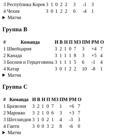
3
Республика Корея
3
1
0
2
2
3
-1
3
4
Чехия
3
0
1
2
2
6
-4
1
Матчи
Группа B
#
Команда
И
В
Н
П
МЗ
ПМ
РМ
О
1
Швейцария
3
2
1
0
7
3
+4
7
2
Канада
3
1
1
1
8
3
+5
4
3
Босния и Герцеговина
3
1
1
1
5
6
-1
4
4
Катар
3
0
1
2
2
10
-8
1
Матчи
Группа C
#
Команда
И
В
Н
П
МЗ
ПМ
РМ
О
1
Бразилия
3
2
1
0
7
1
+6
7
2
Марокко
3
2
1
0
6
3
+3
7
3
Шотландия
3
1
0
2
1
4
-3
3
4
Гаити
3
0
0
3
2
8
-6
0
Матчи