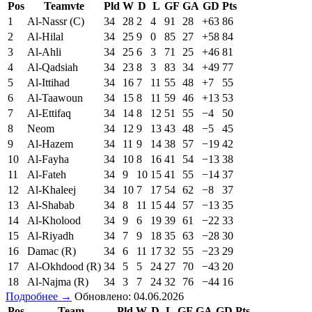
Pos
Teamvte
Pld
W
D
L
GF
GA
GD
Pts
1
Al-Nassr (C)
34
28
2
4
91
28
+63
86
2
Al-Hilal
34
25
9
0
85
27
+58
84
3
Al-Ahli
34
25
6
3
71
25
+46
81
4
Al-Qadsiah
34
23
8
3
83
34
+49
77
5
Al-Ittihad
34
16
7
11
55
48
+7
55
6
Al-Taawoun
34
15
8
11
59
46
+13
53
7
Al-Ettifaq
34
14
8
12
51
55
−4
50
8
Neom
34
12
9
13
43
48
−5
45
9
Al-Hazem
34
11
9
14
38
57
−19
42
10
Al-Fayha
34
10
8
16
41
54
−13
38
11
Al-Fateh
34
9
10
15
41
55
−14
37
12
Al-Khaleej
34
10
7
17
54
62
−8
37
13
Al-Shabab
34
8
11
15
44
57
−13
35
14
Al-Kholood
34
9
6
19
39
61
−22
33
15
Al-Riyadh
34
7
9
18
35
63
−28
30
16
Damac (R)
34
6
11
17
32
55
−23
29
17
Al-Okhdood (R)
34
5
5
24
27
70
−43
20
18
Al-Najma (R)
34
3
7
24
32
76
−44
16
Подробнее →
Обновлено: 04.06.2026
Pos
Team
Pld
W
D
L
GF
GA
GD
Pts