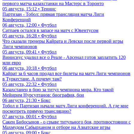
первого матча казахстанки на Мастерс в Торонто
05 августа, 15:12 • Теннис
Партизан - Тобол: прямая трансляция матча Лиги
Конференций
06 августа, 12:00 • Футбол
Сатпаев остался в запасе на матч с Ювентусом
05 августа, 16:28 • Футбол
Что сказали тренеры Кайрата и Левски после первой игры
Лиги чемпионов
05 августа, 09:41 • Футбол
Винисиус удалил все о Реале - Арсенал готов заплатить 120
млн евро
06 августа, 10:18 • Футбол
Кайрат за 6 часов продал все билеты на матч Лиги чемпионов
в Туркестане. А почему там?
05 августа, 22:32 • Футбол
Казахстанец в бою за титул чемпиона мира. Кто такой
Мейирим Нурсултанов: биография, бои
06 августа, 21:30 • Бокс
Тобол и Партизан начали матч Лиги конференций. А где мне
посмотреть прямую трансляцию?
07 августа, 00:01 • Футбол
Сакен Бибосынов - о срыве титульного боя, противостоянии с
Махмудом Сабырханом и отборе на Азиатские игры
05 августа, 09:00 • Бокс