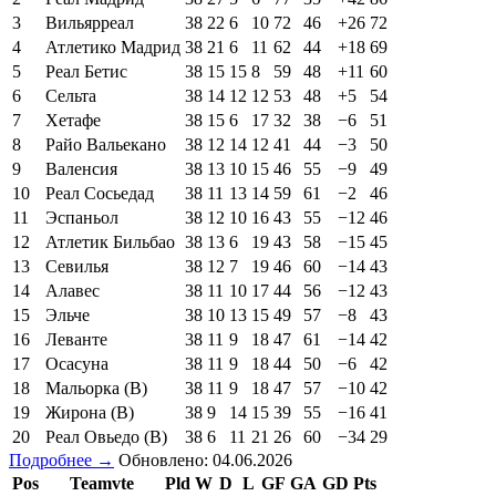
3
Вильярреал
38
22
6
10
72
46
+26
72
4
Атлетико Мадрид
38
21
6
11
62
44
+18
69
5
Реал Бетис
38
15
15
8
59
48
+11
60
6
Сельта
38
14
12
12
53
48
+5
54
7
Хетафе
38
15
6
17
32
38
−6
51
8
Райо Вальекано
38
12
14
12
41
44
−3
50
9
Валенсия
38
13
10
15
46
55
−9
49
10
Реал Сосьедад
38
11
13
14
59
61
−2
46
11
Эспаньол
38
12
10
16
43
55
−12
46
12
Атлетик Бильбао
38
13
6
19
43
58
−15
45
13
Севилья
38
12
7
19
46
60
−14
43
14
Алавес
38
11
10
17
44
56
−12
43
15
Эльче
38
10
13
15
49
57
−8
43
16
Леванте
38
11
9
18
47
61
−14
42
17
Осасуна
38
11
9
18
44
50
−6
42
18
Мальорка (В)
38
11
9
18
47
57
−10
42
19
Жирона (В)
38
9
14
15
39
55
−16
41
20
Реал Овьедо (В)
38
6
11
21
26
60
−34
29
Подробнее →
Обновлено: 04.06.2026
Pos
Teamvte
Pld
W
D
L
GF
GA
GD
Pts