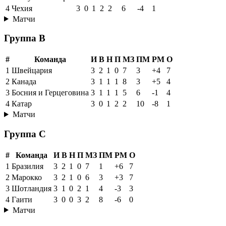
4
Чехия
3
0
1
2
2
6
-4
1
Матчи
Группа B
#
Команда
И
В
Н
П
МЗ
ПМ
РМ
О
1
Швейцария
3
2
1
0
7
3
+4
7
2
Канада
3
1
1
1
8
3
+5
4
3
Босния и Герцеговина
3
1
1
1
5
6
-1
4
4
Катар
3
0
1
2
2
10
-8
1
Матчи
Группа C
#
Команда
И
В
Н
П
МЗ
ПМ
РМ
О
1
Бразилия
3
2
1
0
7
1
+6
7
2
Марокко
3
2
1
0
6
3
+3
7
3
Шотландия
3
1
0
2
1
4
-3
3
4
Гаити
3
0
0
3
2
8
-6
0
Матчи