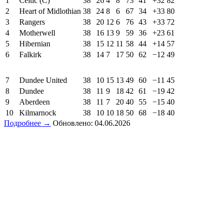
1
Celtic (C)
38
26
4
8
73
41
+32
82
2
Heart of Midlothian
38
24
8
6
67
34
+33
80
3
Rangers
38
20
12
6
76
43
+33
72
4
Motherwell
38
16
13
9
59
36
+23
61
5
Hibernian
38
15
12
11
58
44
+14
57
6
Falkirk
38
14
7
17
50
62
−12
49
7
Dundee United
38
10
15
13
49
60
−11
45
8
Dundee
38
11
9
18
42
61
−19
42
9
Aberdeen
38
11
7
20
40
55
−15
40
10
Kilmarnock
38
10
10
18
50
68
−18
40
Подробнее →
Обновлено: 04.06.2026