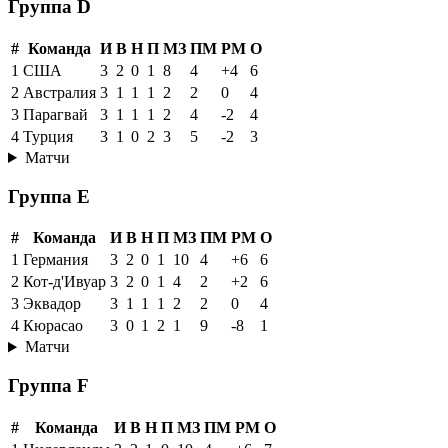
Группа D
#
Команда
И
В
Н
П
МЗ
ПМ
РМ
О
1
США
3
2
0
1
8
4
+4
6
2
Австралия
3
1
1
1
2
2
0
4
3
Парагвай
3
1
1
1
2
4
-2
4
4
Турция
3
1
0
2
3
5
-2
3
Матчи
Группа E
#
Команда
И
В
Н
П
МЗ
ПМ
РМ
О
1
Германия
3
2
0
1
10
4
+6
6
2
Кот-д'Ивуар
3
2
0
1
4
2
+2
6
3
Эквадор
3
1
1
1
2
2
0
4
4
Кюрасао
3
0
1
2
1
9
-8
1
Матчи
Группа F
#
Команда
И
В
Н
П
МЗ
ПМ
РМ
О