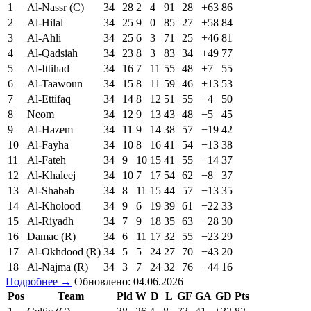
1
Al-Nassr (C)
34
28
2
4
91
28
+63
86
2
Al-Hilal
34
25
9
0
85
27
+58
84
3
Al-Ahli
34
25
6
3
71
25
+46
81
4
Al-Qadsiah
34
23
8
3
83
34
+49
77
5
Al-Ittihad
34
16
7
11
55
48
+7
55
6
Al-Taawoun
34
15
8
11
59
46
+13
53
7
Al-Ettifaq
34
14
8
12
51
55
−4
50
8
Neom
34
12
9
13
43
48
−5
45
9
Al-Hazem
34
11
9
14
38
57
−19
42
10
Al-Fayha
34
10
8
16
41
54
−13
38
11
Al-Fateh
34
9
10
15
41
55
−14
37
12
Al-Khaleej
34
10
7
17
54
62
−8
37
13
Al-Shabab
34
8
11
15
44
57
−13
35
14
Al-Kholood
34
9
6
19
39
61
−22
33
15
Al-Riyadh
34
7
9
18
35
63
−28
30
16
Damac (R)
34
6
11
17
32
55
−23
29
17
Al-Okhdood (R)
34
5
5
24
27
70
−43
20
18
Al-Najma (R)
34
3
7
24
32
76
−44
16
Подробнее →
Обновлено: 04.06.2026
Pos
Team
Pld
W
D
L
GF
GA
GD
Pts