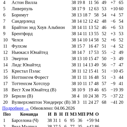
4
Астон Вилла
38
19
8
11
56
49
+7
65
5
Ливерпуль
38
17
9
12
63
53
+10
60
6
Борнмут
38
13
18
7
58
54
+4
57
7
Сандерленд
38
14
12
12
42
48
−6
54
8
Брайтон энд Хоув Альбион
38
14
11
13
52
46
+6
53
9
Брентфорд
38
14
11
13
55
52
+3
53
10
Челси
38
14
10
14
58
52
+6
52
11
Фулхэм
38
15
7
16
47
51
−4
52
12
Ньюкасл Юнайтед
38
14
7
17
53
55
−2
49
13
Эвертон
38
13
10
15
47
50
−3
49
14
Лидс Юнайтед
38
11
14
13
49
56
−7
47
15
Кристал Пэлас
38
11
12
15
41
51
−10
45
16
Ноттингем Форест
38
11
11
16
48
51
−3
44
17
Тоттенхэм Хотспур
38
10
11
17
48
57
−9
41
18
Вест Хэм Юнайтед (В)
38
10
9
19
46
65
−19
39
19
Бернли (В)
38
4
10
24
38
75
−37
22
20
Вулверхэмптон Уондерерс (В)
38
3
11
24
27
68
−41
20
Подробнее →
Обновлено: 04.06.2026
Поз
Команда
И
В
Н
П
МЗ
МП
РМ
О
1
Барселона (Ч)
38
31
1
6
95
36
+59
94
2
Реал Мадрид
38
27
5
6
77
35
+42
86