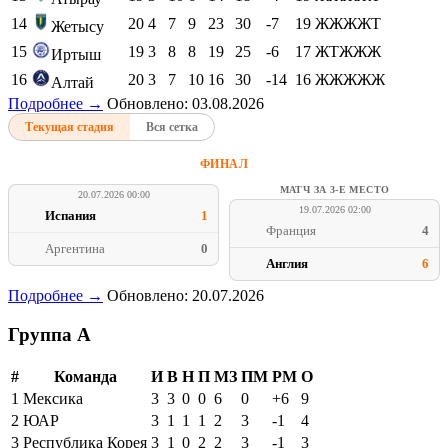
14
20
4
7
9
23
30
-7
19
ЖЖЖЖТ
Жетысу
15
19
3
8
8
19
25
-6
17
ЖТЖЖЖ
Иртыш
16
20
3
7
10
16
30
-14
16
ЖЖЖЖЖ
Алтай
Подробнее →
Обновлено: 03.08.2026
Текущая стадия
Вся сетка
ФИНАЛ
МАТЧ ЗА 3-Е МЕСТО
20.07.2026 00:00
19.07.2026 02:00
Испания
1
Франция
4
Аргентина
0
Англия
6
Подробнее →
Обновлено: 20.07.2026
Группа A
#
Команда
И
В
Н
П
МЗ
ПМ
РМ
О
1
Мексика
3
3
0
0
6
0
+6
9
2
ЮАР
3
1
1
1
2
3
-1
4
3
Республика Корея
3
1
0
2
2
3
-1
3