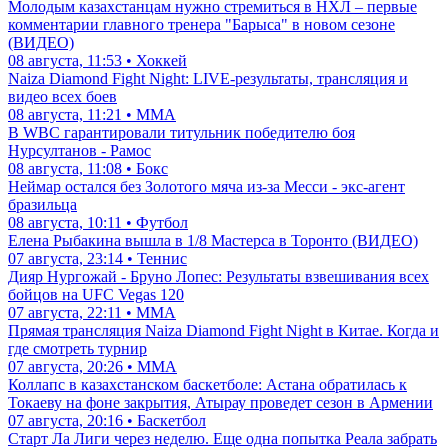
Молодым казахстанцам нужно стремиться в НХЛ – первые
комментарии главного тренера "Барыса" в новом сезоне
(ВИДЕО)
08 августа, 11:53 • Хоккей
Naiza Diamond Fight Night: LIVE-результаты, трансляция и
видео всех боев
08 августа, 11:21 • ММА
В WBC гарантировали титульник победителю боя
Нурсултанов - Рамос
08 августа, 11:08 • Бокс
Неймар остался без Золотого мяча из-за Месси - экс-агент
бразильца
08 августа, 10:11 • Футбол
Елена Рыбакина вышла в 1/8 Мастерса в Торонто (ВИДЕО)
07 августа, 23:14 • Теннис
Дияр Нургожай - Бруно Лопес: Результаты взвешивания всех
бойцов на UFC Vegas 120
07 августа, 22:11 • ММА
Прямая трансляция Naiza Diamond Fight Night в Китае. Когда и
где смотреть турнир
07 августа, 20:26 • ММА
Коллапс в казахстанском баскетболе: Астана обратилась к
Токаеву на фоне закрытия, Атырау проведет сезон в Армении
07 августа, 20:16 • Баскетбол
Старт Ла Лиги через неделю. Еще одна попытка Реала забрать