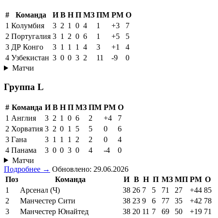
#
Команда
И
В
Н
П
МЗ
ПМ
РМ
О
1
Колумбия
3
2
1
0
4
1
+3
7
2
Португалия
3
1
2
0
6
1
+5
5
3
ДР Конго
3
1
1
1
4
3
+1
4
4
Узбекистан
3
0
0
3
2
11
-9
0
Матчи
Группа L
#
Команда
И
В
Н
П
МЗ
ПМ
РМ
О
1
Англия
3
2
1
0
6
2
+4
7
2
Хорватия
3
2
0
1
5
5
0
6
3
Гана
3
1
1
1
2
2
0
4
4
Панама
3
0
0
3
0
4
-4
0
Матчи
Подробнее →
Обновлено: 29.06.2026
Поз
Команда
И
В
Н
П
МЗ
МП
РМ
О
1
Арсенал (Ч)
38
26
7
5
71
27
+44
85
2
Манчестер Сити
38
23
9
6
77
35
+42
78
3
Манчестер Юнайтед
38
20
11
7
69
50
+19
71