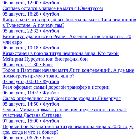
06 августа, 12:00 • Футбол
Сатпаев остался в запасе на матч с Ювентусом
05 августа, 16:28 • Футбол
Кайрат за 6 часов продал все билеты на матч Лиги чемпионов
в Туркестане. А почему там?
05 августа, 22:32 • Футбол
Винисиус удалил все о Реале - Арсенал готов заплатить 120
млн евро
06 августа, 10:18 • Футбол
Казахстанец в бою за титул чемпиона мира. Кто такой
Мейирим Нурсултанов: биография, бои
06 августа, 21:30 • Бокс
Тобол и Партизан начали матч Лиги конференций. А где мне
посмотреть прямую трансляцию?
07 августа, 00:01 • Футбол
Реал оформит самый дорогой трансфер в истории
06 августа, 11:07 • Футбол
Салах определился с клубом после ухода из Ливерпуля
05 августа, 14:50 • Футбол
Челси - Милан: прямая трансляция предсезонного матча с
участием Дастана Сатпаева
07 августа, 15:00 • Футбол
Первый бой Казахстана за титул чемпиона мира в 2026 году:
где, когда и что за боксер?
06 августа, 06:26 • Бокс