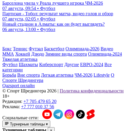
Барселона увела у Реала лучшего игрока ЧМ-2026
07 августа, 09:54 • Футбол
Партизан - Тобол: результат матча, видео голов и обзор
07 августа, 02:05 • Футбол
Новый стадион в Алматы: как он будет выглядеть?
06 августа, 13:00 • Футбол
Бокс
Теннис
Футзал
Баскетбол
Олимпиада-2026
Видео
ММА
Хоккей
Дзюдо
Зимние виды спорта
Олимпиада-2024
Тяжелая атлетика
Футбол
Шахматы
Киберспорт
Другие
ЕВРО-2024
Все
категории
Борьба
Вне спорта
Легкая атлетика
ЧМ-2026
Lifestyle
О
Спорте Шредингера
Qazsport онлайн
© Cпорт Шредингера 2026
|
Политика конфиденциальности
18+
Редакция:
+7 705 479 65 20
Реклама:
+7 777 010 37 56
Социальные сети:
Турнирные таблицы
▾
Турнирные таблицы
×