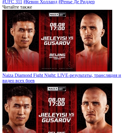
#UFC 311
#Кевин Холланд
#Ренье Де Риддер
Читайте также
Naiza Diamond Fight Night: LIVE-результаты, трансляция и
видео всех боев