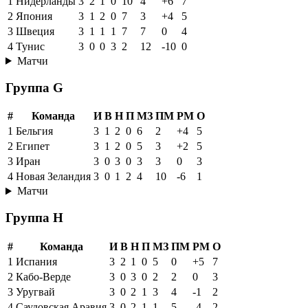
1
Нидерланды
3
2
1
0
10
4
+6
7
2
Япония
3
1
2
0
7
3
+4
5
3
Швеция
3
1
1
1
7
7
0
4
4
Тунис
3
0
0
3
2
12
-10
0
Матчи
Группа G
#
Команда
И
В
Н
П
МЗ
ПМ
РМ
О
1
Бельгия
3
1
2
0
6
2
+4
5
2
Египет
3
1
2
0
5
3
+2
5
3
Иран
3
0
3
0
3
3
0
3
4
Новая Зеландия
3
0
1
2
4
10
-6
1
Матчи
Группа H
#
Команда
И
В
Н
П
МЗ
ПМ
РМ
О
1
Испания
3
2
1
0
5
0
+5
7
2
Кабо-Верде
3
0
3
0
2
2
0
3
3
Уругвай
3
0
2
1
3
4
-1
2
4
Саудовская Аравия
3
0
2
1
1
5
-4
2