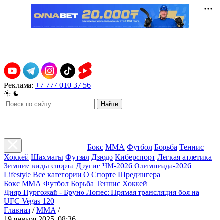
Реклама:
+7 777 010 37 56
Найти
Бокс
ММА
Футбол
Борьба
Теннис
Хоккей
Шахматы
Футзал
Дзюдо
Киберспорт
Легкая атлетика
Зимние виды спорта
Другие
ЧМ-2026
Олимпиада-2026
Lifestyle
Все категории
О Спорте Шредингера
Бокс
ММА
Футбол
Борьба
Теннис
Хоккей
Дияр Нургожай - Бруно Лопес: Прямая трансляция боя на
UFC Vegas 120
Главная
/
ММА
/
19 января 2025, 08:36