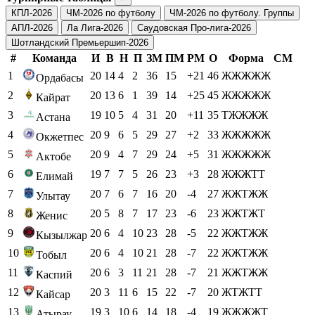
КПЛ-2026
ЧМ-2026 по футболу
ЧМ-2026 по футболу. Группы
АПЛ-2026
Ла Лига-2026
Саудовская Про-лига-2026
Шотландский Премьершип-2026
#
Команда
И
В
Н
П
ЗМ
ПМ
РМ
О
Форма
СМ
1
20
14
4
2
36
15
+21
46
ЖЖЖЖЖ
Ордабасы
2
20
13
6
1
39
14
+25
45
ЖЖЖЖЖ
Кайрат
3
19
10
5
4
31
20
+11
35
ТЖЖЖЖ
Астана
4
20
9
6
5
29
27
+2
33
ЖЖЖЖЖ
Окжетпес
5
20
9
4
7
29
24
+5
31
ЖЖЖЖЖ
Актобе
6
19
7
7
5
26
23
+3
28
ЖЖЖТТ
Елимай
7
20
7
6
7
16
20
-4
27
ЖЖТЖЖ
Улытау
8
20
5
8
7
17
23
-6
23
ЖЖТЖТ
Женис
9
20
6
4
10
23
28
-5
22
ЖЖТЖЖ
Кызылжар
10
20
6
4
10
21
28
-7
22
ЖЖТЖЖ
Тобыл
11
20
6
3
11
21
28
-7
21
ЖЖТЖЖ
Каспий
12
20
3
11
6
15
22
-7
20
ЖТЖТТ
Кайсар
13
19
3
10
6
14
18
-4
19
ЖЖЖЖТ
Атырау