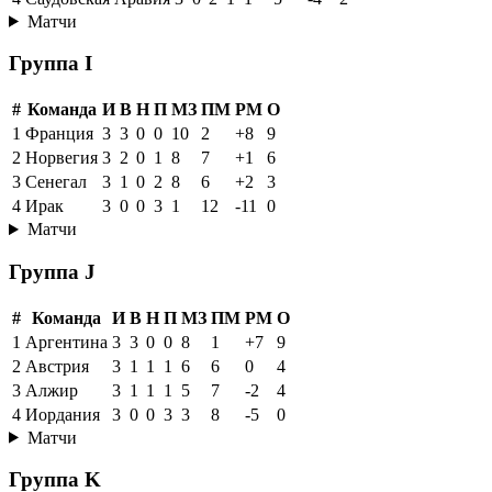
Матчи
Группа I
#
Команда
И
В
Н
П
МЗ
ПМ
РМ
О
1
Франция
3
3
0
0
10
2
+8
9
2
Норвегия
3
2
0
1
8
7
+1
6
3
Сенегал
3
1
0
2
8
6
+2
3
4
Ирак
3
0
0
3
1
12
-11
0
Матчи
Группа J
#
Команда
И
В
Н
П
МЗ
ПМ
РМ
О
1
Аргентина
3
3
0
0
8
1
+7
9
2
Австрия
3
1
1
1
6
6
0
4
3
Алжир
3
1
1
1
5
7
-2
4
4
Иордания
3
0
0
3
3
8
-5
0
Матчи
Группа K