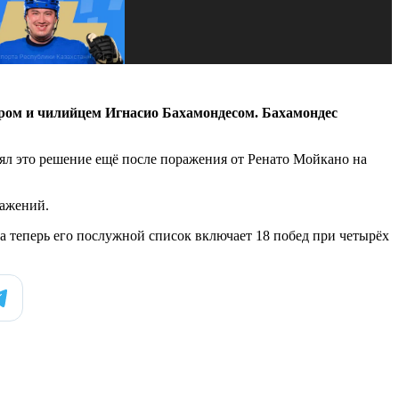
ером и чилийцем Игнасио Бахамондесом. Бахамондес
ял это решение ещё после поражения от Ренато Мойкано на
ражений.
 а теперь его послужной список включает 18 побед при четырёх