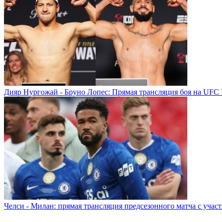
Дияр Нургожай - Бруно Лопес: Прямая трансляция боя на UFC 
Челси - Милан: прямая трансляция предсезонного матча с учас