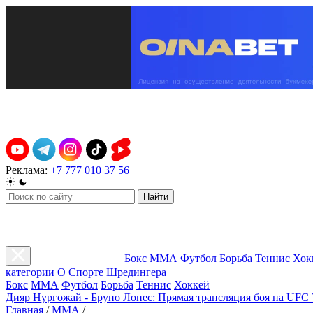
Реклама:
+7 777 010 37 56
Найти
Бокс
ММА
Футбол
Борьба
Теннис
Хок
категории
О Спорте Шредингера
Бокс
ММА
Футбол
Борьба
Теннис
Хоккей
Дияр Нургожай - Бруно Лопес: Прямая трансляция боя на UFC 
Главная
/
ММА
/