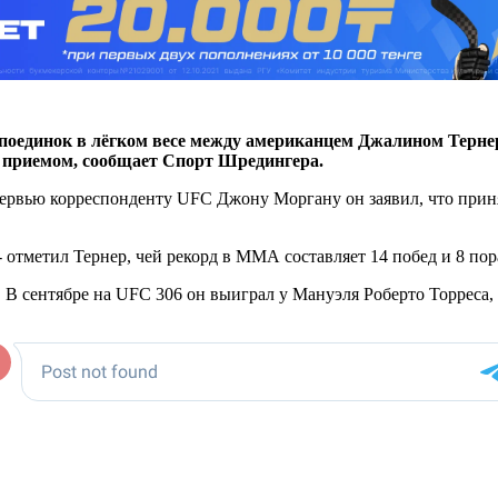
я поединок в лёгком весе между американцем Джалином Терн
 приемом, сообщает Спорт Шредингера.
тервью корреспонденту UFC Джону Моргану он заявил, что прин
- отметил Тернер, чей рекорд в ММА составляет 14 побед и 8 по
 В сентябре на UFC 306 он выиграл у Мануэля Роберто Торреса,