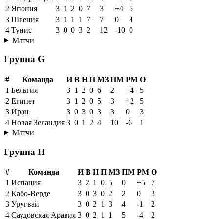
2
Япония
3
1
2
0
7
3
+4
5
3
Швеция
3
1
1
1
7
7
0
4
4
Тунис
3
0
0
3
2
12
-10
0
Матчи
Группа G
#
Команда
И
В
Н
П
МЗ
ПМ
РМ
О
1
Бельгия
3
1
2
0
6
2
+4
5
2
Египет
3
1
2
0
5
3
+2
5
3
Иран
3
0
3
0
3
3
0
3
4
Новая Зеландия
3
0
1
2
4
10
-6
1
Матчи
Группа H
#
Команда
И
В
Н
П
МЗ
ПМ
РМ
О
1
Испания
3
2
1
0
5
0
+5
7
2
Кабо-Верде
3
0
3
0
2
2
0
3
3
Уругвай
3
0
2
1
3
4
-1
2
4
Саудовская Аравия
3
0
2
1
1
5
-4
2