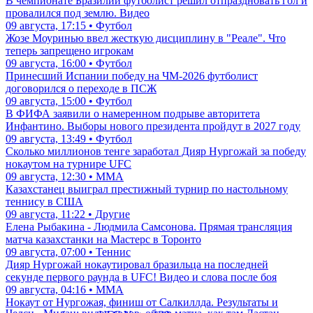
В чемпионате Бразилии футболист решил отпраздновать гол и
провалился под землю. Видео
09 августа, 17:15 • Футбол
Жозе Моуринью ввел жесткую дисциплину в "Реале". Что
теперь запрещено игрокам
09 августа, 16:00 • Футбол
Принесший Испании победу на ЧМ-2026 футболист
договорился о переходе в ПСЖ
09 августа, 15:00 • Футбол
В ФИФА заявили о намеренном подрыве авторитета
Инфантино. Выборы нового президента пройдут в 2027 году
09 августа, 13:49 • Футбол
Сколько миллионов тенге заработал Дияр Нургожай за победу
нокаутом на турнире UFC
09 августа, 12:30 • ММА
Казахстанец выиграл престижный турнир по настольному
теннису в США
09 августа, 11:22 • Другие
Елена Рыбакина - Людмила Самсонова. Прямая трансляция
матча казахстанки на Мастерс в Торонто
09 августа, 07:00 • Теннис
Дияр Нургожай нокаутировал бразильца на последней
секунде первого раунда в UFC! Видео и слова после боя
09 августа, 04:16 • ММА
Нокаут от Нургожая, финиш от Салкиллда. Результаты и