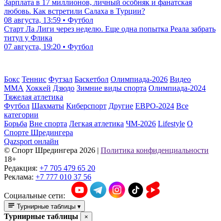
Зарплата в 17 миллионов, личный особняк и фанатская
любовь. Как встретили Салаха в Турции?
08 августа, 13:59 • Футбол
Старт Ла Лиги через неделю. Еще одна попытка Реала забрать
титул у Флика
07 августа, 19:20 • Футбол
Бокс
Теннис
Футзал
Баскетбол
Олимпиада-2026
Видео
ММА
Хоккей
Дзюдо
Зимние виды спорта
Олимпиада-2024
Тяжелая атлетика
Футбол
Шахматы
Киберспорт
Другие
ЕВРО-2024
Все
категории
Борьба
Вне спорта
Легкая атлетика
ЧМ-2026
Lifestyle
О
Спорте Шредингера
Qazsport онлайн
© Cпорт Шредингера 2026
|
Политика конфиденциальности
18+
Редакция:
+7 705 479 65 20
Реклама:
+7 777 010 37 56
Социальные сети:
Турнирные таблицы
▾
Турнирные таблицы
×