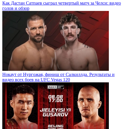
Как Дастан Сатпаев сыграл четвертый матч за Челси: видео
голов и обзор
Нокаут от Нургожая, финиш от Салкиллда. Результаты и
видео всех боев на UFC Vegas 120