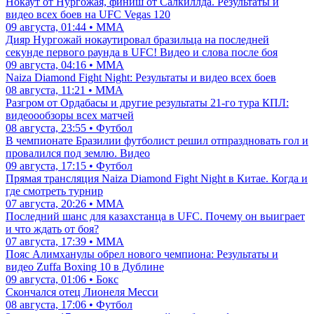
Нокаут от Нургожая, финиш от Салкиллда. Результаты и
видео всех боев на UFC Vegas 120
09 августа, 01:44 • ММА
Дияр Нургожай нокаутировал бразильца на последней
секунде первого раунда в UFC! Видео и слова после боя
09 августа, 04:16 • ММА
Naiza Diamond Fight Night: Результаты и видео всех боев
08 августа, 11:21 • ММА
Разгром от Ордабасы и другие результаты 21-го тура КПЛ:
видеоообзоры всех матчей
08 августа, 23:55 • Футбол
В чемпионате Бразилии футболист решил отпраздновать гол и
провалился под землю. Видео
09 августа, 17:15 • Футбол
Прямая трансляция Naiza Diamond Fight Night в Китае. Когда и
где смотреть турнир
07 августа, 20:26 • ММА
Последний шанс для казахстанца в UFC. Почему он выиграет
и что ждать от боя?
07 августа, 17:39 • ММА
Пояс Алимханулы обрел нового чемпиона: Результаты и
видео Zuffa Boxing 10 в Дублине
09 августа, 01:06 • Бокс
Скончался отец Лионеля Месси
08 августа, 17:06 • Футбол