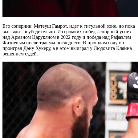
Его соперник, Матеуш Гамрот, идет к титульной зоне, но пока
выглядит неубедительно. Из громких побед - спорный успех
над Арманом Царукяном в 2022 году и победа над Рафаэлем
Физиевым после травмы последнего. В прошлом году он
проиграл Дэну Хукеру, а в этом выиграл у Людовита Кляйна
решением судей.