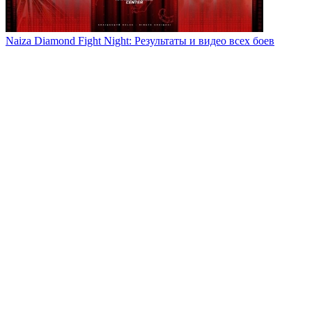
Naiza Diamond Fight Night: Результаты и видео всех боев