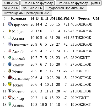
КПЛ-2026
ЧМ-2026 по футболу
ЧМ-2026 по футболу. Группы
АПЛ-2026
Ла Лига-2026
Саудовская Про-лига-2026
Шотландский Премьершип-2026
#
Команда
И
В
Н
П
ЗМ
ПМ
РМ
О
Форма
СМ
1
20
14
4
2
36
15
+21
46
ЖЖЖЖЖ
Ордабасы
2
20
13
6
1
39
14
+25
45
ЖЖЖЖЖ
Кайрат
3
19
10
5
4
31
20
+11
35
ТЖЖЖЖ
Астана
4
20
9
6
5
29
27
+2
33
ЖЖЖЖЖ
Окжетпес
5
20
9
4
7
29
24
+5
31
ЖЖЖЖЖ
Актобе
6
19
7
7
5
26
23
+3
28
ЖЖЖТТ
Елимай
7
20
7
6
7
16
20
-4
27
ЖЖТЖЖ
Улытау
8
20
5
8
7
17
23
-6
23
ЖЖТЖТ
Женис
9
20
6
4
10
23
28
-5
22
ЖЖТЖЖ
Кызылжар
10
20
6
4
10
21
28
-7
22
ЖЖТЖЖ
Тобыл
11
20
6
3
11
21
28
-7
21
ЖЖТЖЖ
Каспий
12
20
3
11
6
15
22
-7
20
ЖТЖТТ
Кайсар
13
19
3
10
6
14
18
-4
19
ЖЖЖЖТ
Атырау