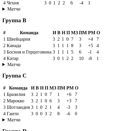
4
Чехия
3
0
1
2
2
6
-4
1
Матчи
Группа B
#
Команда
И
В
Н
П
МЗ
ПМ
РМ
О
1
Швейцария
3
2
1
0
7
3
+4
7
2
Канада
3
1
1
1
8
3
+5
4
3
Босния и Герцеговина
3
1
1
1
5
6
-1
4
4
Катар
3
0
1
2
2
10
-8
1
Матчи
Группа C
#
Команда
И
В
Н
П
МЗ
ПМ
РМ
О
1
Бразилия
3
2
1
0
7
1
+6
7
2
Марокко
3
2
1
0
6
3
+3
7
3
Шотландия
3
1
0
2
1
4
-3
3
4
Гаити
3
0
0
3
2
8
-6
0
Матчи