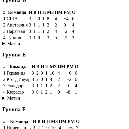
Группа D
#
Команда
И
В
Н
П
МЗ
ПМ
РМ
О
1
США
3
2
0
1
8
4
+4
6
2
Австралия
3
1
1
1
2
2
0
4
3
Парагвай
3
1
1
1
2
4
-2
4
4
Турция
3
1
0
2
3
5
-2
3
Матчи
Группа E
#
Команда
И
В
Н
П
МЗ
ПМ
РМ
О
1
Германия
3
2
0
1
10
4
+6
6
2
Кот-д'Ивуар
3
2
0
1
4
2
+2
6
3
Эквадор
3
1
1
1
2
2
0
4
4
Кюрасао
3
0
1
2
1
9
-8
1
Матчи
Группа F
#
Команда
И
В
Н
П
МЗ
ПМ
РМ
О
1
Нидерланды
3
2
1
0
10
4
+6
7