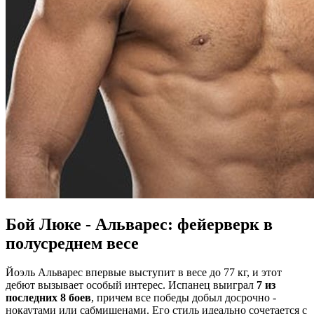
Бой Люке - Альварес: фейерверк в
полусреднем весе
Йоэль Альварес впервые выступит в весе до 77 кг, и этот
дебют вызывает особый интерес. Испанец выиграл
7 из
последних 8 боев
, причем все победы добыл досрочно -
нокаутами или сабмишенами. Его стиль идеально сочетается с