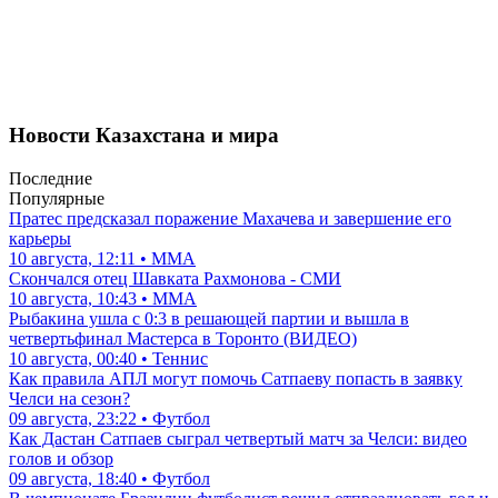
Новости Казахстана и мира
Последние
Популярные
Пратес предсказал поражение Махачева и завершение его
карьеры
10 августа, 12:11 • ММА
Скончался отец Шавката Рахмонова - СМИ
10 августа, 10:43 • ММА
Рыбакина ушла с 0:3 в решающей партии и вышла в
четвертьфинал Мастерса в Торонто (ВИДЕО)
10 августа, 00:40 • Теннис
Как правила АПЛ могут помочь Сатпаеву попасть в заявку
Челси на сезон?
09 августа, 23:22 • Футбол
Как Дастан Сатпаев сыграл четвертый матч за Челси: видео
голов и обзор
09 августа, 18:40 • Футбол