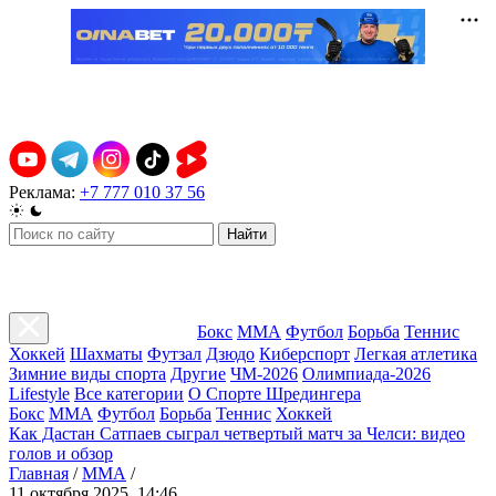
Реклама:
+7 777 010 37 56
Найти
Бокс
ММА
Футбол
Борьба
Теннис
Хоккей
Шахматы
Футзал
Дзюдо
Киберспорт
Легкая атлетика
Зимние виды спорта
Другие
ЧМ-2026
Олимпиада-2026
Lifestyle
Все категории
О Спорте Шредингера
Бокс
ММА
Футбол
Борьба
Теннис
Хоккей
Как Дастан Сатпаев сыграл четвертый матч за Челси: видео
голов и обзор
Главная
/
ММА
/
11 октября 2025, 14:46