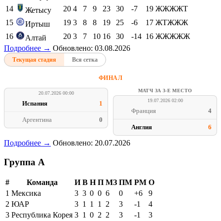
14
20
4
7
9
23
30
-7
19
ЖЖЖЖТ
Жетысу
15
19
3
8
8
19
25
-6
17
ЖТЖЖЖ
Иртыш
16
20
3
7
10
16
30
-14
16
ЖЖЖЖЖ
Алтай
Подробнее →
Обновлено: 03.08.2026
Текущая стадия
Вся сетка
ФИНАЛ
МАТЧ ЗА 3-Е МЕСТО
20.07.2026 00:00
19.07.2026 02:00
Испания
1
Франция
4
Аргентина
0
Англия
6
Подробнее →
Обновлено: 20.07.2026
Группа A
#
Команда
И
В
Н
П
МЗ
ПМ
РМ
О
1
Мексика
3
3
0
0
6
0
+6
9
2
ЮАР
3
1
1
1
2
3
-1
4
3
Республика Корея
3
1
0
2
2
3
-1
3