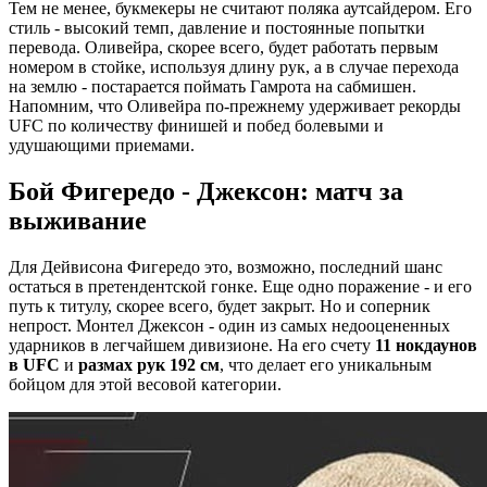
Тем не менее, букмекеры не считают поляка аутсайдером. Его
стиль - высокий темп, давление и постоянные попытки
перевода. Оливейра, скорее всего, будет работать первым
номером в стойке, используя длину рук, а в случае перехода
на землю - постарается поймать Гамрота на сабмишен.
Напомним, что Оливейра по-прежнему удерживает рекорды
UFC по количеству финишей и побед болевыми и
удушающими приемами.
Бой Фигередо - Джексон: матч за
выживание
Для Дейвисона Фигередо это, возможно, последний шанс
остаться в претендентской гонке. Еще одно поражение - и его
путь к титулу, скорее всего, будет закрыт. Но и соперник
непрост. Монтел Джексон - один из самых недооцененных
ударников в легчайшем дивизионе. На его счету
11 нокдаунов
в UFC
и
размах рук 192 см
, что делает его уникальным
бойцом для этой весовой категории.