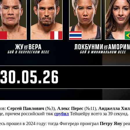
ов:
Сергей Павлович
(№3),
Алекс Перес
(№11),
Анджелла Хил
де, причем российский тяж
срубил
Тейшейру всего за 39 секунд.
сь прошел в 2024 году: тогда Фигередо проиграл
Петру Яну
реш