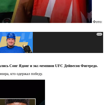
Фото:
чались Сонг Ядонг и экс-чемпион UFC Дейвесон Фигередо.
нира, кто одержал победу.