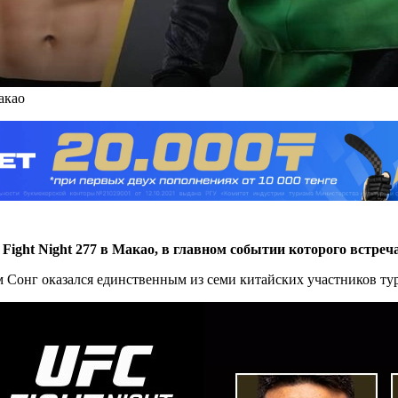
акао
Fight Night 277 в Макао, в главном событии которого встре
м Сонг оказался единственным из семи китайских участников тур