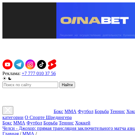
Реклама:
+7 777 010 37 56
Найти
Бокс
ММА
Футбол
Борьба
Теннис
Хок
категории
О Спорте Шредингера
Бокс
ММА
Футбол
Борьба
Теннис
Хоккей
Челси - Джохор: прямая трансляция заключительного матча ази
Главная
/
ММА
/