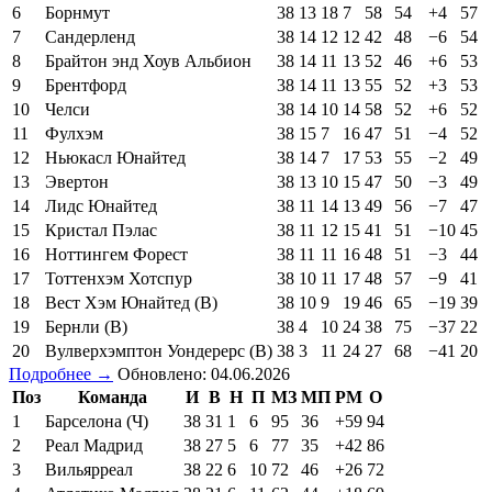
6
Борнмут
38
13
18
7
58
54
+4
57
7
Сандерленд
38
14
12
12
42
48
−6
54
8
Брайтон энд Хоув Альбион
38
14
11
13
52
46
+6
53
9
Брентфорд
38
14
11
13
55
52
+3
53
10
Челси
38
14
10
14
58
52
+6
52
11
Фулхэм
38
15
7
16
47
51
−4
52
12
Ньюкасл Юнайтед
38
14
7
17
53
55
−2
49
13
Эвертон
38
13
10
15
47
50
−3
49
14
Лидс Юнайтед
38
11
14
13
49
56
−7
47
15
Кристал Пэлас
38
11
12
15
41
51
−10
45
16
Ноттингем Форест
38
11
11
16
48
51
−3
44
17
Тоттенхэм Хотспур
38
10
11
17
48
57
−9
41
18
Вест Хэм Юнайтед (В)
38
10
9
19
46
65
−19
39
19
Бернли (В)
38
4
10
24
38
75
−37
22
20
Вулверхэмптон Уондерерс (В)
38
3
11
24
27
68
−41
20
Подробнее →
Обновлено: 04.06.2026
Поз
Команда
И
В
Н
П
МЗ
МП
РМ
О
1
Барселона (Ч)
38
31
1
6
95
36
+59
94
2
Реал Мадрид
38
27
5
6
77
35
+42
86
3
Вильярреал
38
22
6
10
72
46
+26
72