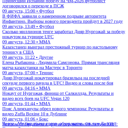
Принесший Испании победу на ЧМ-2026 футболист
договорился о переходе в ПСЖ
09 августа, 15:00 • Футбол
В ФИФА заявили о намеренном подрыве авторитета
Инфантино. Выборы нового президента пройдут в 2027 году
09 августа, 13:49 • Футбол
Сколько миллионов тенге заработал Дияр Нургожай за победу
нокаутом на турнире UFC
09 августа, 12:30 • ММА
Казахстанец выиграл престижный турнир по настольному
теннису в США
09 августа, 11:22 • Другие
Елена Рыбакина - Людмила Самсонова. Прямая трансляция
матча казахстанки на Мастерс в Торонто
09 августа, 07:00 • Теннис
Дияр Нургожай нокаутировал бразильца на последней
секунде первого раунда в UFC! Видео и слова после боя
09 августа, 04:16 • ММА
Нокаут от Нургожая, финиш от Салкиллда. Результаты и
видео всех боев на UFC Vegas 120
09 августа, 01:44 • ММА
Пояс Алимханулы обрел нового чемпиона: Результаты и
видео Zuffa Boxing 10 в Дублине
09 августа, 01:06 • Бокс
Челси - Милан: видео голов, обзор матча, как там Дастан
Разгром от Ордабасы и другие результаты 21-го тура КПЛ: