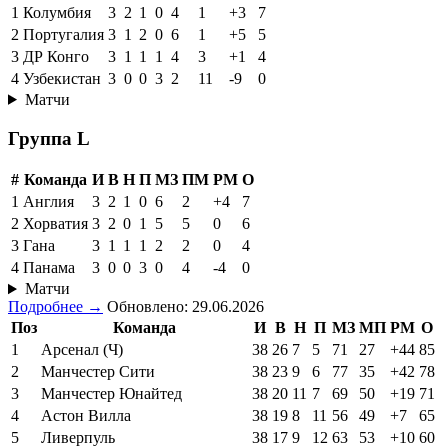
1
Колумбия
3
2
1
0
4
1
+3
7
2
Португалия
3
1
2
0
6
1
+5
5
3
ДР Конго
3
1
1
1
4
3
+1
4
4
Узбекистан
3
0
0
3
2
11
-9
0
Матчи
Группа L
#
Команда
И
В
Н
П
МЗ
ПМ
РМ
О
1
Англия
3
2
1
0
6
2
+4
7
2
Хорватия
3
2
0
1
5
5
0
6
3
Гана
3
1
1
1
2
2
0
4
4
Панама
3
0
0
3
0
4
-4
0
Матчи
Подробнее →
Обновлено: 29.06.2026
Поз
Команда
И
В
Н
П
МЗ
МП
РМ
О
1
Арсенал (Ч)
38
26
7
5
71
27
+44
85
2
Манчестер Сити
38
23
9
6
77
35
+42
78
3
Манчестер Юнайтед
38
20
11
7
69
50
+19
71
4
Астон Вилла
38
19
8
11
56
49
+7
65
5
Ливерпуль
38
17
9
12
63
53
+10
60