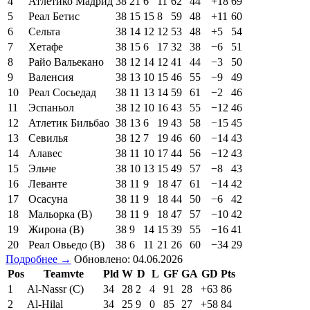
4
Атлетико Мадрид
38
21
6
11
62
44
+18
69
5
Реал Бетис
38
15
15
8
59
48
+11
60
6
Сельта
38
14
12
12
53
48
+5
54
7
Хетафе
38
15
6
17
32
38
−6
51
8
Райо Вальекано
38
12
14
12
41
44
−3
50
9
Валенсия
38
13
10
15
46
55
−9
49
10
Реал Сосьедад
38
11
13
14
59
61
−2
46
11
Эспаньол
38
12
10
16
43
55
−12
46
12
Атлетик Бильбао
38
13
6
19
43
58
−15
45
13
Севилья
38
12
7
19
46
60
−14
43
14
Алавес
38
11
10
17
44
56
−12
43
15
Эльче
38
10
13
15
49
57
−8
43
16
Леванте
38
11
9
18
47
61
−14
42
17
Осасуна
38
11
9
18
44
50
−6
42
18
Мальорка (В)
38
11
9
18
47
57
−10
42
19
Жирона (В)
38
9
14
15
39
55
−16
41
20
Реал Овьедо (В)
38
6
11
21
26
60
−34
29
Подробнее →
Обновлено: 04.06.2026
Pos
Teamvte
Pld
W
D
L
GF
GA
GD
Pts
1
Al-Nassr (C)
34
28
2
4
91
28
+63
86
2
Al-Hilal
34
25
9
0
85
27
+58
84