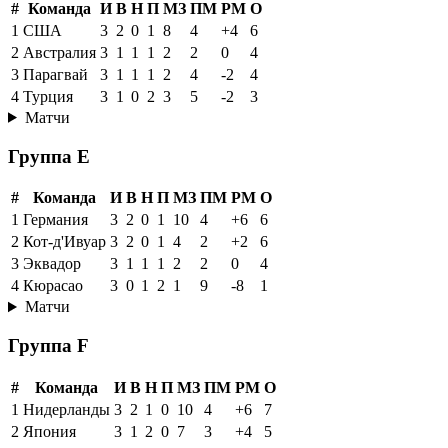
#
Команда
И
В
Н
П
МЗ
ПМ
РМ
О
1
США
3
2
0
1
8
4
+4
6
2
Австралия
3
1
1
1
2
2
0
4
3
Парагвай
3
1
1
1
2
4
-2
4
4
Турция
3
1
0
2
3
5
-2
3
Матчи
Группа E
#
Команда
И
В
Н
П
МЗ
ПМ
РМ
О
1
Германия
3
2
0
1
10
4
+6
6
2
Кот-д'Ивуар
3
2
0
1
4
2
+2
6
3
Эквадор
3
1
1
1
2
2
0
4
4
Кюрасао
3
0
1
2
1
9
-8
1
Матчи
Группа F
#
Команда
И
В
Н
П
МЗ
ПМ
РМ
О
1
Нидерланды
3
2
1
0
10
4
+6
7
2
Япония
3
1
2
0
7
3
+4
5