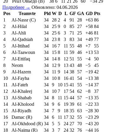
20
Реал Овьедо (В)
38
6
11
21
26
60
−34
29
Подробнее →
Обновлено: 04.06.2026
Pos
Teamvte
Pld
W
D
L
GF
GA
GD
Pts
1
Al-Nassr (C)
34
28
2
4
91
28
+63
86
2
Al-Hilal
34
25
9
0
85
27
+58
84
3
Al-Ahli
34
25
6
3
71
25
+46
81
4
Al-Qadsiah
34
23
8
3
83
34
+49
77
5
Al-Ittihad
34
16
7
11
55
48
+7
55
6
Al-Taawoun
34
15
8
11
59
46
+13
53
7
Al-Ettifaq
34
14
8
12
51
55
−4
50
8
Neom
34
12
9
13
43
48
−5
45
9
Al-Hazem
34
11
9
14
38
57
−19
42
10
Al-Fayha
34
10
8
16
41
54
−13
38
11
Al-Fateh
34
9
10
15
41
55
−14
37
12
Al-Khaleej
34
10
7
17
54
62
−8
37
13
Al-Shabab
34
8
11
15
44
57
−13
35
14
Al-Kholood
34
9
6
19
39
61
−22
33
15
Al-Riyadh
34
7
9
18
35
63
−28
30
16
Damac (R)
34
6
11
17
32
55
−23
29
17
Al-Okhdood (R)
34
5
5
24
27
70
−43
20
18
Al-Najma (R)
34
3
7
24
32
76
−44
16