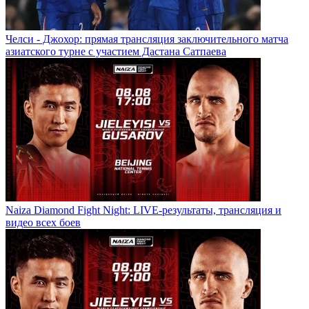
Челси - Джохор: прямая трансляция заключительного матча
азиатского турне с участием Дастана Сатпаева
Naiza Diamond Fight Night: LIVE-результаты, трансляция и
видео всех боев