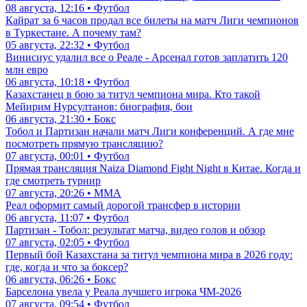
08 августа, 12:16 • Футбол
Кайрат за 6 часов продал все билеты на матч Лиги чемпионов
в Туркестане. А почему там?
05 августа, 22:32 • Футбол
Винисиус удалил все о Реале - Арсенал готов заплатить 120
млн евро
06 августа, 10:18 • Футбол
Казахстанец в бою за титул чемпиона мира. Кто такой
Мейирим Нурсултанов: биография, бои
06 августа, 21:30 • Бокс
Тобол и Партизан начали матч Лиги конференций. А где мне
посмотреть прямую трансляцию?
07 августа, 00:01 • Футбол
Прямая трансляция Naiza Diamond Fight Night в Китае. Когда и
где смотреть турнир
07 августа, 20:26 • ММА
Реал оформит самый дорогой трансфер в истории
06 августа, 11:07 • Футбол
Партизан - Тобол: результат матча, видео голов и обзор
07 августа, 02:05 • Футбол
Первый бой Казахстана за титул чемпиона мира в 2026 году:
где, когда и что за боксер?
06 августа, 06:26 • Бокс
Барселона увела у Реала лучшего игрока ЧМ-2026
07 августа, 09:54 • Футбол