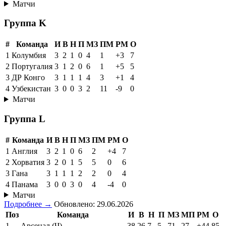
Матчи
Группа K
#
Команда
И
В
Н
П
МЗ
ПМ
РМ
О
1
Колумбия
3
2
1
0
4
1
+3
7
2
Португалия
3
1
2
0
6
1
+5
5
3
ДР Конго
3
1
1
1
4
3
+1
4
4
Узбекистан
3
0
0
3
2
11
-9
0
Матчи
Группа L
#
Команда
И
В
Н
П
МЗ
ПМ
РМ
О
1
Англия
3
2
1
0
6
2
+4
7
2
Хорватия
3
2
0
1
5
5
0
6
3
Гана
3
1
1
1
2
2
0
4
4
Панама
3
0
0
3
0
4
-4
0
Матчи
Подробнее →
Обновлено: 29.06.2026
Поз
Команда
И
В
Н
П
МЗ
МП
РМ
О
1
Арсенал (Ч)
38
26
7
5
71
27
+44
85