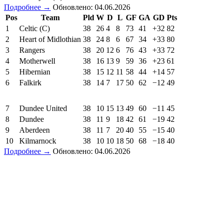
Подробнее →
Обновлено: 04.06.2026
Pos
Team
Pld
W
D
L
GF
GA
GD
Pts
1
Celtic (C)
38
26
4
8
73
41
+32
82
2
Heart of Midlothian
38
24
8
6
67
34
+33
80
3
Rangers
38
20
12
6
76
43
+33
72
4
Motherwell
38
16
13
9
59
36
+23
61
5
Hibernian
38
15
12
11
58
44
+14
57
6
Falkirk
38
14
7
17
50
62
−12
49
7
Dundee United
38
10
15
13
49
60
−11
45
8
Dundee
38
11
9
18
42
61
−19
42
9
Aberdeen
38
11
7
20
40
55
−15
40
10
Kilmarnock
38
10
10
18
50
68
−18
40
Подробнее →
Обновлено: 04.06.2026