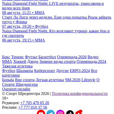
Naiza Diamond Fight Night: LIVE-результаты, трансляция и
видео всех боев
08 августа, 11:21 • ММА
Старт Ла Лиги через неделю. Еще одна попытка Реала забрать
титул у Флика
07 августа, 19:20 • Футбол
Naiza Diamond Fight Night. Кто возглавит турнир, какие бои и
где смотреть
06 августа, 19:15 • ММА
Бокс
Теннис
Футзал
Баскетбол
Олимпиада-2026
Видео
ММА
Хоккей
Дзюдо
Зимние виды спорта
Олимпиада-2024
Тяжелая атлетика
Футбол
Шахматы
Киберспорт
Другие
ЕВРО-2024
Все
категории
Борьба
Вне спорта
Легкая атлетика
ЧМ-2026
Lifestyle
О
Спорте Шредингера
Qazsport онлайн
© Cпорт Шредингера 2026
|
Политика конфиденциальности
18+
Редакция:
+7 705 479 65 20
Реклама:
+7 777 010 37 56