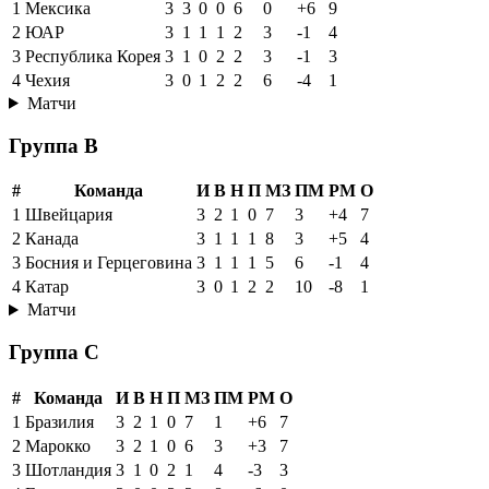
1
Мексика
3
3
0
0
6
0
+6
9
2
ЮАР
3
1
1
1
2
3
-1
4
3
Республика Корея
3
1
0
2
2
3
-1
3
4
Чехия
3
0
1
2
2
6
-4
1
Матчи
Группа B
#
Команда
И
В
Н
П
МЗ
ПМ
РМ
О
1
Швейцария
3
2
1
0
7
3
+4
7
2
Канада
3
1
1
1
8
3
+5
4
3
Босния и Герцеговина
3
1
1
1
5
6
-1
4
4
Катар
3
0
1
2
2
10
-8
1
Матчи
Группа C
#
Команда
И
В
Н
П
МЗ
ПМ
РМ
О
1
Бразилия
3
2
1
0
7
1
+6
7
2
Марокко
3
2
1
0
6
3
+3
7
3
Шотландия
3
1
0
2
1
4
-3
3