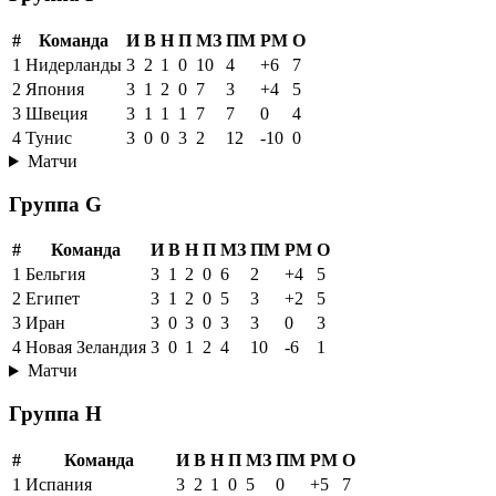
#
Команда
И
В
Н
П
МЗ
ПМ
РМ
О
1
Нидерланды
3
2
1
0
10
4
+6
7
2
Япония
3
1
2
0
7
3
+4
5
3
Швеция
3
1
1
1
7
7
0
4
4
Тунис
3
0
0
3
2
12
-10
0
Матчи
Группа G
#
Команда
И
В
Н
П
МЗ
ПМ
РМ
О
1
Бельгия
3
1
2
0
6
2
+4
5
2
Египет
3
1
2
0
5
3
+2
5
3
Иран
3
0
3
0
3
3
0
3
4
Новая Зеландия
3
0
1
2
4
10
-6
1
Матчи
Группа H
#
Команда
И
В
Н
П
МЗ
ПМ
РМ
О
1
Испания
3
2
1
0
5
0
+5
7