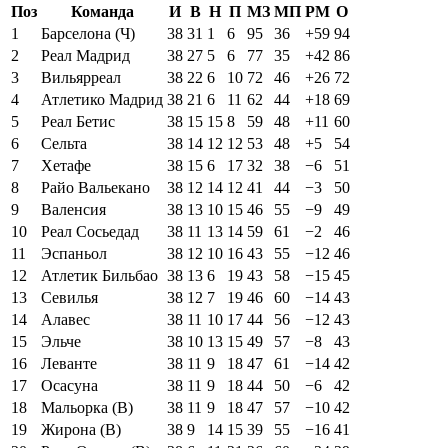
Поз
Команда
И
В
Н
П
МЗ
МП
РМ
О
1
Барселона (Ч)
38
31
1
6
95
36
+59
94
2
Реал Мадрид
38
27
5
6
77
35
+42
86
3
Вильярреал
38
22
6
10
72
46
+26
72
4
Атлетико Мадрид
38
21
6
11
62
44
+18
69
5
Реал Бетис
38
15
15
8
59
48
+11
60
6
Сельта
38
14
12
12
53
48
+5
54
7
Хетафе
38
15
6
17
32
38
−6
51
8
Райо Вальекано
38
12
14
12
41
44
−3
50
9
Валенсия
38
13
10
15
46
55
−9
49
10
Реал Сосьедад
38
11
13
14
59
61
−2
46
11
Эспаньол
38
12
10
16
43
55
−12
46
12
Атлетик Бильбао
38
13
6
19
43
58
−15
45
13
Севилья
38
12
7
19
46
60
−14
43
14
Алавес
38
11
10
17
44
56
−12
43
15
Эльче
38
10
13
15
49
57
−8
43
16
Леванте
38
11
9
18
47
61
−14
42
17
Осасуна
38
11
9
18
44
50
−6
42
18
Мальорка (В)
38
11
9
18
47
57
−10
42
19
Жирона (В)
38
9
14
15
39
55
−16
41