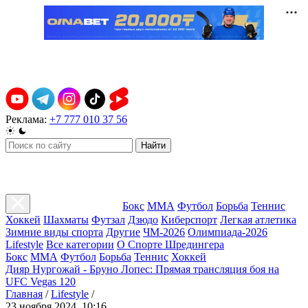
Реклама:
+7 777 010 37 56
Найти
Бокс
ММА
Футбол
Борьба
Теннис
Хоккей
Шахматы
Футзал
Дзюдо
Киберспорт
Легкая атлетика
Зимние виды спорта
Другие
ЧМ-2026
Олимпиада-2026
Lifestyle
Все категории
О Спорте Шредингера
Бокс
ММА
Футбол
Борьба
Теннис
Хоккей
Дияр Нургожай - Бруно Лопес: Прямая трансляция боя на
UFC Vegas 120
Главная
/
Lifestyle
/
23 ноября 2024, 10:16