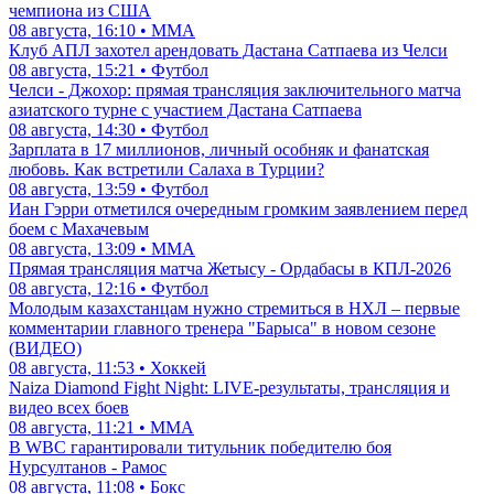
чемпиона из США
08 августа, 16:10 • ММА
Клуб АПЛ захотел арендовать Дастана Сатпаева из Челси
08 августа, 15:21 • Футбол
Челси - Джохор: прямая трансляция заключительного матча
азиатского турне с участием Дастана Сатпаева
08 августа, 14:30 • Футбол
Зарплата в 17 миллионов, личный особняк и фанатская
любовь. Как встретили Салаха в Турции?
08 августа, 13:59 • Футбол
Иан Гэрри отметился очередным громким заявлением перед
боем с Махачевым
08 августа, 13:09 • ММА
Прямая трансляция матча Жетысу - Ордабасы в КПЛ-2026
08 августа, 12:16 • Футбол
Молодым казахстанцам нужно стремиться в НХЛ – первые
комментарии главного тренера "Барыса" в новом сезоне
(ВИДЕО)
08 августа, 11:53 • Хоккей
Naiza Diamond Fight Night: LIVE-результаты, трансляция и
видео всех боев
08 августа, 11:21 • ММА
В WBC гарантировали титульник победителю боя
Нурсултанов - Рамос
08 августа, 11:08 • Бокс