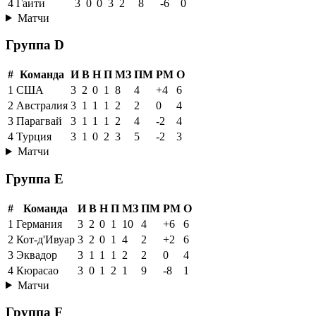
4
Гаити
3
0
0
3
2
8
-6
0
Матчи
Группа D
#
Команда
И
В
Н
П
МЗ
ПМ
РМ
О
1
США
3
2
0
1
8
4
+4
6
2
Австралия
3
1
1
1
2
2
0
4
3
Парагвай
3
1
1
1
2
4
-2
4
4
Турция
3
1
0
2
3
5
-2
3
Матчи
Группа E
#
Команда
И
В
Н
П
МЗ
ПМ
РМ
О
1
Германия
3
2
0
1
10
4
+6
6
2
Кот-д'Ивуар
3
2
0
1
4
2
+2
6
3
Эквадор
3
1
1
1
2
2
0
4
4
Кюрасао
3
0
1
2
1
9
-8
1
Матчи
Группа F