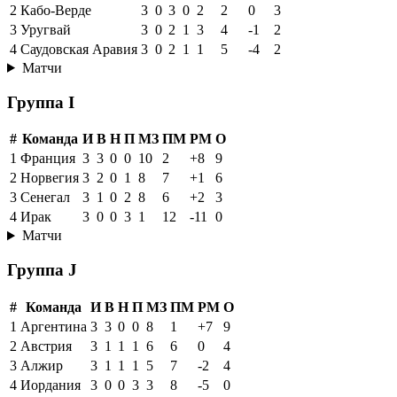
2
Кабо-Верде
3
0
3
0
2
2
0
3
3
Уругвай
3
0
2
1
3
4
-1
2
4
Саудовская Аравия
3
0
2
1
1
5
-4
2
Матчи
Группа I
#
Команда
И
В
Н
П
МЗ
ПМ
РМ
О
1
Франция
3
3
0
0
10
2
+8
9
2
Норвегия
3
2
0
1
8
7
+1
6
3
Сенегал
3
1
0
2
8
6
+2
3
4
Ирак
3
0
0
3
1
12
-11
0
Матчи
Группа J
#
Команда
И
В
Н
П
МЗ
ПМ
РМ
О
1
Аргентина
3
3
0
0
8
1
+7
9
2
Австрия
3
1
1
1
6
6
0
4
3
Алжир
3
1
1
1
5
7
-2
4
4
Иордания
3
0
0
3
3
8
-5
0