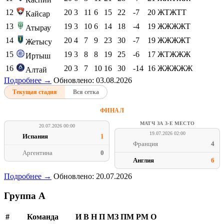
12
20
3
11
6
15
22
-7
20
ЖТЖТТ
Кайсар
13
19
3
10
6
14
18
-4
19
ЖЖЖЖТ
Атырау
14
20
4
7
9
23
30
-7
19
ЖЖЖЖТ
Жетысу
15
19
3
8
8
19
25
-6
17
ЖТЖЖЖ
Иртыш
16
20
3
7
10
16
30
-14
16
ЖЖЖЖЖ
Алтай
Подробнее →
Обновлено: 03.08.2026
Текущая стадия
Вся сетка
ФИНАЛ
МАТЧ ЗА 3-Е МЕСТО
20.07.2026 00:00
19.07.2026 02:00
Испания
1
Франция
4
Аргентина
0
Англия
6
Подробнее →
Обновлено: 20.07.2026
Группа A
#
Команда
И
В
Н
П
МЗ
ПМ
РМ
О