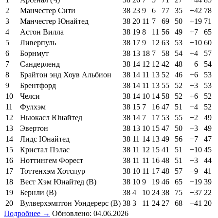
2
Манчестер Сити
38
23
9
6
77
35
+42
78
3
Манчестер Юнайтед
38
20
11
7
69
50
+19
71
4
Астон Вилла
38
19
8
11
56
49
+7
65
5
Ливерпуль
38
17
9
12
63
53
+10
60
6
Борнмут
38
13
18
7
58
54
+4
57
7
Сандерленд
38
14
12
12
42
48
−6
54
8
Брайтон энд Хоув Альбион
38
14
11
13
52
46
+6
53
9
Брентфорд
38
14
11
13
55
52
+3
53
10
Челси
38
14
10
14
58
52
+6
52
11
Фулхэм
38
15
7
16
47
51
−4
52
12
Ньюкасл Юнайтед
38
14
7
17
53
55
−2
49
13
Эвертон
38
13
10
15
47
50
−3
49
14
Лидс Юнайтед
38
11
14
13
49
56
−7
47
15
Кристал Пэлас
38
11
12
15
41
51
−10
45
16
Ноттингем Форест
38
11
11
16
48
51
−3
44
17
Тоттенхэм Хотспур
38
10
11
17
48
57
−9
41
18
Вест Хэм Юнайтед (В)
38
10
9
19
46
65
−19
39
19
Бернли (В)
38
4
10
24
38
75
−37
22
20
Вулверхэмптон Уондерерс (В)
38
3
11
24
27
68
−41
20
Подробнее →
Обновлено: 04.06.2026