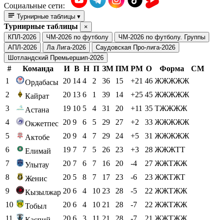
Социальные сети:
Турнирные таблицы
▾
Турнирные таблицы
×
КПЛ-2026
ЧМ-2026 по футболу
ЧМ-2026 по футболу. Группы
АПЛ-2026
Ла Лига-2026
Саудовская Про-лига-2026
Шотландский Премьершип-2026
#
Команда
И
В
Н
П
ЗМ
ПМ
РМ
О
Форма
СМ
1
20
14
4
2
36
15
+21
46
ЖЖЖЖЖ
Ордабасы
2
20
13
6
1
39
14
+25
45
ЖЖЖЖЖ
Кайрат
3
19
10
5
4
31
20
+11
35
ТЖЖЖЖ
Астана
4
20
9
6
5
29
27
+2
33
ЖЖЖЖЖ
Окжетпес
5
20
9
4
7
29
24
+5
31
ЖЖЖЖЖ
Актобе
6
19
7
7
5
26
23
+3
28
ЖЖЖТТ
Елимай
7
20
7
6
7
16
20
-4
27
ЖЖТЖЖ
Улытау
8
20
5
8
7
17
23
-6
23
ЖЖТЖТ
Женис
9
20
6
4
10
23
28
-5
22
ЖЖТЖЖ
Кызылжар
10
20
6
4
10
21
28
-7
22
ЖЖТЖЖ
Тобыл
11
20
6
3
11
21
28
-7
21
ЖЖТЖЖ
Каспий