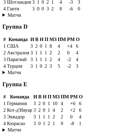
3
Шотландия
3
1
0
2
1
4
-3
3
4
Гаити
3
0
0
3
2
8
-6
0
Матчи
Группа D
#
Команда
И
В
Н
П
МЗ
ПМ
РМ
О
1
США
3
2
0
1
8
4
+4
6
2
Австралия
3
1
1
1
2
2
0
4
3
Парагвай
3
1
1
1
2
4
-2
4
4
Турция
3
1
0
2
3
5
-2
3
Матчи
Группа E
#
Команда
И
В
Н
П
МЗ
ПМ
РМ
О
1
Германия
3
2
0
1
10
4
+6
6
2
Кот-д'Ивуар
3
2
0
1
4
2
+2
6
3
Эквадор
3
1
1
1
2
2
0
4
4
Кюрасао
3
0
1
2
1
9
-8
1
Матчи