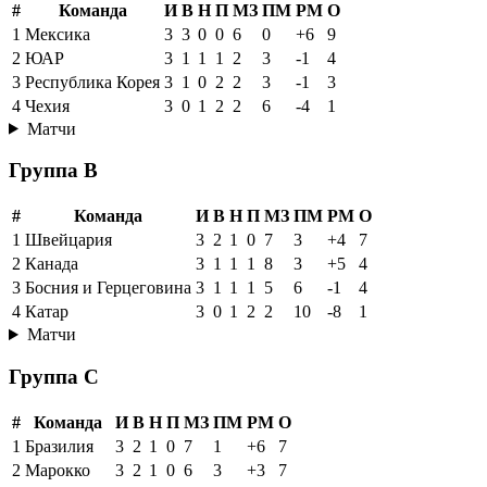
#
Команда
И
В
Н
П
МЗ
ПМ
РМ
О
1
Мексика
3
3
0
0
6
0
+6
9
2
ЮАР
3
1
1
1
2
3
-1
4
3
Республика Корея
3
1
0
2
2
3
-1
3
4
Чехия
3
0
1
2
2
6
-4
1
Матчи
Группа B
#
Команда
И
В
Н
П
МЗ
ПМ
РМ
О
1
Швейцария
3
2
1
0
7
3
+4
7
2
Канада
3
1
1
1
8
3
+5
4
3
Босния и Герцеговина
3
1
1
1
5
6
-1
4
4
Катар
3
0
1
2
2
10
-8
1
Матчи
Группа C
#
Команда
И
В
Н
П
МЗ
ПМ
РМ
О
1
Бразилия
3
2
1
0
7
1
+6
7
2
Марокко
3
2
1
0
6
3
+3
7