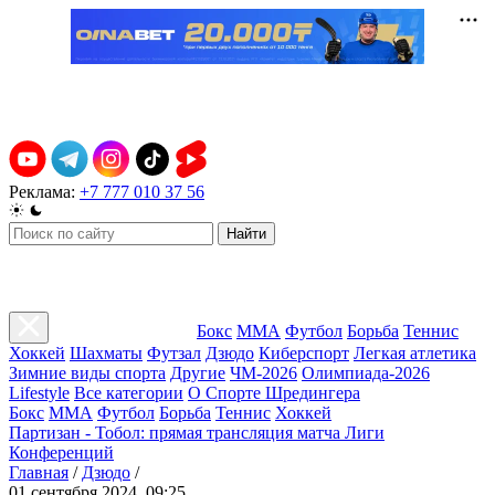
Реклама:
+7 777 010 37 56
Найти
Бокс
ММА
Футбол
Борьба
Теннис
Хоккей
Шахматы
Футзал
Дзюдо
Киберспорт
Легкая атлетика
Зимние виды спорта
Другие
ЧМ-2026
Олимпиада-2026
Lifestyle
Все категории
О Спорте Шредингера
Бокс
ММА
Футбол
Борьба
Теннис
Хоккей
Партизан - Тобол: прямая трансляция матча Лиги
Конференций
Главная
/
Дзюдо
/
01 сентября 2024, 09:25