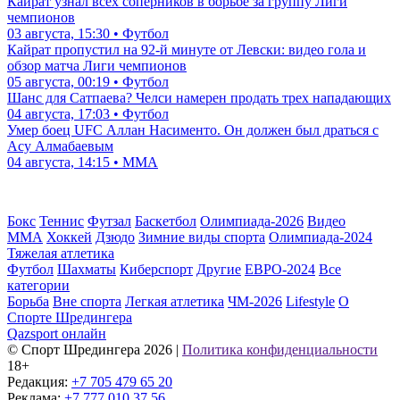
Кайрат узнал всех соперников в борьбе за группу Лиги
чемпионов
03 августа, 15:30 • Футбол
Кайрат пропустил на 92-й минуте от Левски: видео гола и
обзор матча Лиги чемпионов
05 августа, 00:19 • Футбол
Шанс для Сатпаева? Челси намерен продать трех нападающих
04 августа, 17:03 • Футбол
Умер боец UFC Аллан Насименто. Он должен был драться с
Асу Алмабаевым
04 августа, 14:15 • ММА
Бокс
Теннис
Футзал
Баскетбол
Олимпиада-2026
Видео
ММА
Хоккей
Дзюдо
Зимние виды спорта
Олимпиада-2024
Тяжелая атлетика
Футбол
Шахматы
Киберспорт
Другие
ЕВРО-2024
Все
категории
Борьба
Вне спорта
Легкая атлетика
ЧМ-2026
Lifestyle
О
Спорте Шредингера
Qazsport онлайн
© Cпорт Шредингера 2026
|
Политика конфиденциальности
18+
Редакция:
+7 705 479 65 20
Реклама:
+7 777 010 37 56