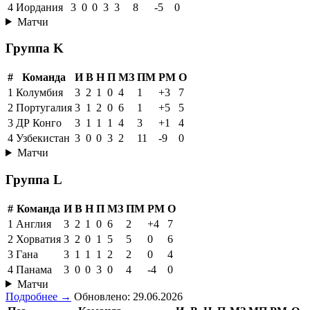
4
Иордания
3
0
0
3
3
8
-5
0
Матчи
Группа K
#
Команда
И
В
Н
П
МЗ
ПМ
РМ
О
1
Колумбия
3
2
1
0
4
1
+3
7
2
Португалия
3
1
2
0
6
1
+5
5
3
ДР Конго
3
1
1
1
4
3
+1
4
4
Узбекистан
3
0
0
3
2
11
-9
0
Матчи
Группа L
#
Команда
И
В
Н
П
МЗ
ПМ
РМ
О
1
Англия
3
2
1
0
6
2
+4
7
2
Хорватия
3
2
0
1
5
5
0
6
3
Гана
3
1
1
1
2
2
0
4
4
Панама
3
0
0
3
0
4
-4
0
Матчи
Подробнее →
Обновлено: 29.06.2026