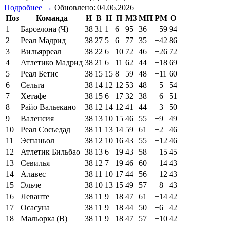
Подробнее →
Обновлено: 04.06.2026
Поз
Команда
И
В
Н
П
МЗ
МП
РМ
О
1
Барселона (Ч)
38
31
1
6
95
36
+59
94
2
Реал Мадрид
38
27
5
6
77
35
+42
86
3
Вильярреал
38
22
6
10
72
46
+26
72
4
Атлетико Мадрид
38
21
6
11
62
44
+18
69
5
Реал Бетис
38
15
15
8
59
48
+11
60
6
Сельта
38
14
12
12
53
48
+5
54
7
Хетафе
38
15
6
17
32
38
−6
51
8
Райо Вальекано
38
12
14
12
41
44
−3
50
9
Валенсия
38
13
10
15
46
55
−9
49
10
Реал Сосьедад
38
11
13
14
59
61
−2
46
11
Эспаньол
38
12
10
16
43
55
−12
46
12
Атлетик Бильбао
38
13
6
19
43
58
−15
45
13
Севилья
38
12
7
19
46
60
−14
43
14
Алавес
38
11
10
17
44
56
−12
43
15
Эльче
38
10
13
15
49
57
−8
43
16
Леванте
38
11
9
18
47
61
−14
42
17
Осасуна
38
11
9
18
44
50
−6
42
18
Мальорка (В)
38
11
9
18
47
57
−10
42