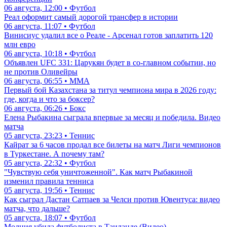
06 августа, 12:00 • Футбол
Реал оформит самый дорогой трансфер в истории
06 августа, 11:07 • Футбол
Винисиус удалил все о Реале - Арсенал готов заплатить 120
млн евро
06 августа, 10:18 • Футбол
Объявлен UFC 331: Царукян будет в со-главном событии, но
не против Оливейры
06 августа, 06:55 • ММА
Первый бой Казахстана за титул чемпиона мира в 2026 году:
где, когда и что за боксер?
06 августа, 06:26 • Бокс
Елена Рыбакина сыграла впервые за месяц и победила. Видео
матча
05 августа, 23:23 • Теннис
Кайрат за 6 часов продал все билеты на матч Лиги чемпионов
в Туркестане. А почему там?
05 августа, 22:32 • Футбол
"Чувствую себя уничтоженной". Как матч Рыбакиной
изменил правила тенниса
05 августа, 19:56 • Теннис
Как сыграл Дастан Сатпаев за Челси против Ювентуса: видео
матча, что дальше?
05 августа, 18:07 • Футбол
Молния убила футболиста в Таиланде (Видео)