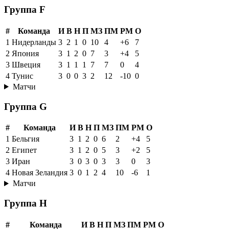
Группа F
#
Команда
И
В
Н
П
МЗ
ПМ
РМ
О
1
Нидерланды
3
2
1
0
10
4
+6
7
2
Япония
3
1
2
0
7
3
+4
5
3
Швеция
3
1
1
1
7
7
0
4
4
Тунис
3
0
0
3
2
12
-10
0
Матчи
Группа G
#
Команда
И
В
Н
П
МЗ
ПМ
РМ
О
1
Бельгия
3
1
2
0
6
2
+4
5
2
Египет
3
1
2
0
5
3
+2
5
3
Иран
3
0
3
0
3
3
0
3
4
Новая Зеландия
3
0
1
2
4
10
-6
1
Матчи
Группа H
#
Команда
И
В
Н
П
МЗ
ПМ
РМ
О