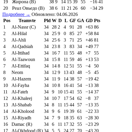
19
Жирона (В)
38
9
14
15
39
55
−16
41
20
Реал Овьедо (В)
38
6
11
21
26
60
−34
29
Подробнее →
Обновлено: 04.06.2026
Pos
Teamvte
Pld
W
D
L
GF
GA
GD
Pts
1
Al-Nassr (C)
34
28
2
4
91
28
+63
86
2
Al-Hilal
34
25
9
0
85
27
+58
84
3
Al-Ahli
34
25
6
3
71
25
+46
81
4
Al-Qadsiah
34
23
8
3
83
34
+49
77
5
Al-Ittihad
34
16
7
11
55
48
+7
55
6
Al-Taawoun
34
15
8
11
59
46
+13
53
7
Al-Ettifaq
34
14
8
12
51
55
−4
50
8
Neom
34
12
9
13
43
48
−5
45
9
Al-Hazem
34
11
9
14
38
57
−19
42
10
Al-Fayha
34
10
8
16
41
54
−13
38
11
Al-Fateh
34
9
10
15
41
55
−14
37
12
Al-Khaleej
34
10
7
17
54
62
−8
37
13
Al-Shabab
34
8
11
15
44
57
−13
35
14
Al-Kholood
34
9
6
19
39
61
−22
33
15
Al-Riyadh
34
7
9
18
35
63
−28
30
16
Damac (R)
34
6
11
17
32
55
−23
29
17
Al-Okhdood (R)
34
5
5
24
27
70
−43
20