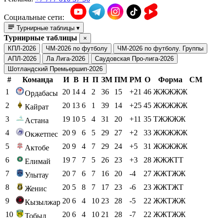
Социальные сети:
Турнирные таблицы
▾
Турнирные таблицы
×
КПЛ-2026
ЧМ-2026 по футболу
ЧМ-2026 по футболу. Группы
АПЛ-2026
Ла Лига-2026
Саудовская Про-лига-2026
Шотландский Премьершип-2026
#
Команда
И
В
Н
П
ЗМ
ПМ
РМ
О
Форма
СМ
1
20
14
4
2
36
15
+21
46
ЖЖЖЖЖ
Ордабасы
2
20
13
6
1
39
14
+25
45
ЖЖЖЖЖ
Кайрат
3
19
10
5
4
31
20
+11
35
ТЖЖЖЖ
Астана
4
20
9
6
5
29
27
+2
33
ЖЖЖЖЖ
Окжетпес
5
20
9
4
7
29
24
+5
31
ЖЖЖЖЖ
Актобе
6
19
7
7
5
26
23
+3
28
ЖЖЖТТ
Елимай
7
20
7
6
7
16
20
-4
27
ЖЖТЖЖ
Улытау
8
20
5
8
7
17
23
-6
23
ЖЖТЖТ
Женис
9
20
6
4
10
23
28
-5
22
ЖЖТЖЖ
Кызылжар
10
20
6
4
10
21
28
-7
22
ЖЖТЖЖ
Тобыл