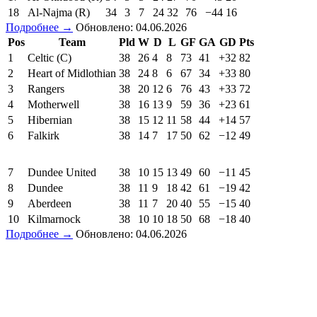
18
Al-Najma (R)
34
3
7
24
32
76
−44
16
Подробнее →
Обновлено: 04.06.2026
Pos
Team
Pld
W
D
L
GF
GA
GD
Pts
1
Celtic (C)
38
26
4
8
73
41
+32
82
2
Heart of Midlothian
38
24
8
6
67
34
+33
80
3
Rangers
38
20
12
6
76
43
+33
72
4
Motherwell
38
16
13
9
59
36
+23
61
5
Hibernian
38
15
12
11
58
44
+14
57
6
Falkirk
38
14
7
17
50
62
−12
49
7
Dundee United
38
10
15
13
49
60
−11
45
8
Dundee
38
11
9
18
42
61
−19
42
9
Aberdeen
38
11
7
20
40
55
−15
40
10
Kilmarnock
38
10
10
18
50
68
−18
40
Подробнее →
Обновлено: 04.06.2026