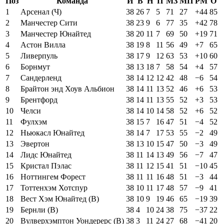
Поз
Команда
И
В
Н
П
МЗ
МП
РМ
О
1
Арсенал (Ч)
38
26
7
5
71
27
+44
85
2
Манчестер Сити
38
23
9
6
77
35
+42
78
3
Манчестер Юнайтед
38
20
11
7
69
50
+19
71
4
Астон Вилла
38
19
8
11
56
49
+7
65
5
Ливерпуль
38
17
9
12
63
53
+10
60
6
Борнмут
38
13
18
7
58
54
+4
57
7
Сандерленд
38
14
12
12
42
48
−6
54
8
Брайтон энд Хоув Альбион
38
14
11
13
52
46
+6
53
9
Брентфорд
38
14
11
13
55
52
+3
53
10
Челси
38
14
10
14
58
52
+6
52
11
Фулхэм
38
15
7
16
47
51
−4
52
12
Ньюкасл Юнайтед
38
14
7
17
53
55
−2
49
13
Эвертон
38
13
10
15
47
50
−3
49
14
Лидс Юнайтед
38
11
14
13
49
56
−7
47
15
Кристал Пэлас
38
11
12
15
41
51
−10
45
16
Ноттингем Форест
38
11
11
16
48
51
−3
44
17
Тоттенхэм Хотспур
38
10
11
17
48
57
−9
41
18
Вест Хэм Юнайтед (В)
38
10
9
19
46
65
−19
39
19
Бернли (В)
38
4
10
24
38
75
−37
22
20
Вулверхэмптон Уондерерс (В)
38
3
11
24
27
68
−41
20