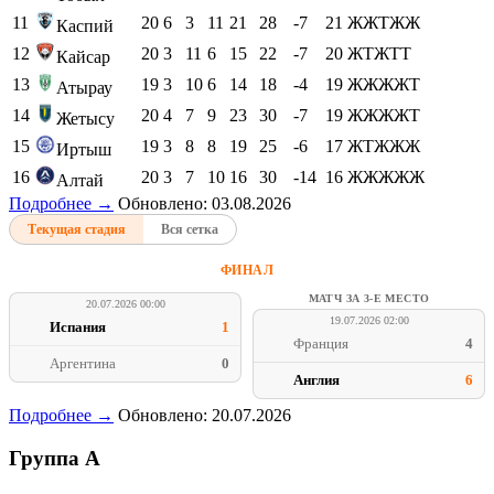
11
20
6
3
11
21
28
-7
21
ЖЖТЖЖ
Каспий
12
20
3
11
6
15
22
-7
20
ЖТЖТТ
Кайсар
13
19
3
10
6
14
18
-4
19
ЖЖЖЖТ
Атырау
14
20
4
7
9
23
30
-7
19
ЖЖЖЖТ
Жетысу
15
19
3
8
8
19
25
-6
17
ЖТЖЖЖ
Иртыш
16
20
3
7
10
16
30
-14
16
ЖЖЖЖЖ
Алтай
Подробнее →
Обновлено: 03.08.2026
Текущая стадия
Вся сетка
ФИНАЛ
МАТЧ ЗА 3-Е МЕСТО
20.07.2026 00:00
19.07.2026 02:00
Испания
1
Франция
4
Аргентина
0
Англия
6
Подробнее →
Обновлено: 20.07.2026
Группа A