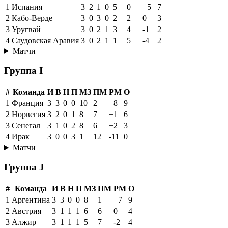
1
Испания
3
2
1
0
5
0
+5
7
2
Кабо-Верде
3
0
3
0
2
2
0
3
3
Уругвай
3
0
2
1
3
4
-1
2
4
Саудовская Аравия
3
0
2
1
1
5
-4
2
Матчи
Группа I
#
Команда
И
В
Н
П
МЗ
ПМ
РМ
О
1
Франция
3
3
0
0
10
2
+8
9
2
Норвегия
3
2
0
1
8
7
+1
6
3
Сенегал
3
1
0
2
8
6
+2
3
4
Ирак
3
0
0
3
1
12
-11
0
Матчи
Группа J
#
Команда
И
В
Н
П
МЗ
ПМ
РМ
О
1
Аргентина
3
3
0
0
8
1
+7
9
2
Австрия
3
1
1
1
6
6
0
4
3
Алжир
3
1
1
1
5
7
-2
4