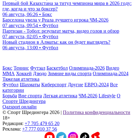
Первый бой Казахстана за титул чемпиона мира в 2026 году:
где, когда и что за боксер?
06 августа, 06:26 • Бокс
Барселона увела у Реала лучшего игрока ЧМ-2026
07 августа, 09:54 • Футбол
Партизан - Тобол: результат матча, видео голов и обзор
07 августа, 02:05 • Футбол
Новый стадион в Алматы: как он будет выглядеть?
06 августа, 13:00 • Футбол
Бокс
Теннис
Футзал
Баскетбол
Олимпиада-2026
Видео
ММА
Хоккей
Дзюдо
Зимние виды спорта
Олимпиада-2024
Тяжелая атлетика
Футбол
Шахматы
Киберспорт
Другие
ЕВРО-2024
Все
категории
Борьба
Вне спорта
Легкая атлетика
ЧМ-2026
Lifestyle
О
Спорте Шредингера
Qazsport онлайн
© Cпорт Шредингера 2026
|
Политика конфиденциальности
18+
Редакция:
+7 705 479 65 20
Реклама:
+7 777 010 37 56