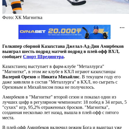
Фото: ХК Магнитка
Голкипер сборной Казахстана Джелал-Ад-Дин Амирбеков
выиграл шесть подряд матчей подряд в плей-офф ВХЛ,
сообщает
Спорт Шредингера
.
Казахстанец выступает в фарм-клубе "Металлурга"
"Магнитке", в этом же клубе в КХЛ играют казахстанцы
Валерий Орехов
и
Никита Михайлис
. В текущем году его
даже заявляли в состав "Металлурга" в КХЛ, но сыграть с
Ореховым и Михайлисом пока не получилось.
Амирбеков в "Магнитке" второй сезон и показал одни из
лучших цифр в регулярном чемпионате: 18 побед в 34 играх, 5
"сухих" игр, 95,2% отраженных бросков. "Магнитка",
созданная несколько лет назад, вышла в плей-офф с пятого
места.
В плей-офф Амирбеков включил режим Бога и выиграл уже