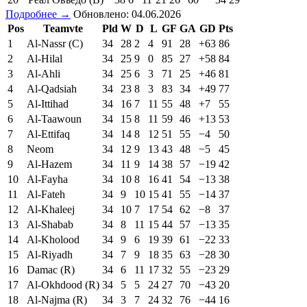
Подробнее →
Обновлено: 04.06.2026
Pos
Teamvte
Pld
W
D
L
GF
GA
GD
Pts
1
Al-Nassr (C)
34
28
2
4
91
28
+63
86
2
Al-Hilal
34
25
9
0
85
27
+58
84
3
Al-Ahli
34
25
6
3
71
25
+46
81
4
Al-Qadsiah
34
23
8
3
83
34
+49
77
5
Al-Ittihad
34
16
7
11
55
48
+7
55
6
Al-Taawoun
34
15
8
11
59
46
+13
53
7
Al-Ettifaq
34
14
8
12
51
55
−4
50
8
Neom
34
12
9
13
43
48
−5
45
9
Al-Hazem
34
11
9
14
38
57
−19
42
10
Al-Fayha
34
10
8
16
41
54
−13
38
11
Al-Fateh
34
9
10
15
41
55
−14
37
12
Al-Khaleej
34
10
7
17
54
62
−8
37
13
Al-Shabab
34
8
11
15
44
57
−13
35
14
Al-Kholood
34
9
6
19
39
61
−22
33
15
Al-Riyadh
34
7
9
18
35
63
−28
30
16
Damac (R)
34
6
11
17
32
55
−23
29
17
Al-Okhdood (R)
34
5
5
24
27
70
−43
20
18
Al-Najma (R)
34
3
7
24
32
76
−44
16