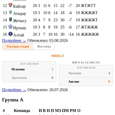
12
20
3
11
6
15
22
-7
20
ЖТЖТТ
Кайсар
13
19
3
10
6
14
18
-4
19
ЖЖЖЖТ
Атырау
14
20
4
7
9
23
30
-7
19
ЖЖЖЖТ
Жетысу
15
19
3
8
8
19
25
-6
17
ЖТЖЖЖ
Иртыш
16
20
3
7
10
16
30
-14
16
ЖЖЖЖЖ
Алтай
Подробнее →
Обновлено: 03.08.2026
Текущая стадия
Вся сетка
ФИНАЛ
МАТЧ ЗА 3-Е МЕСТО
20.07.2026 00:00
19.07.2026 02:00
Испания
1
Франция
4
Аргентина
0
Англия
6
Подробнее →
Обновлено: 20.07.2026
Группа A
#
Команда
И
В
Н
П
МЗ
ПМ
РМ
О