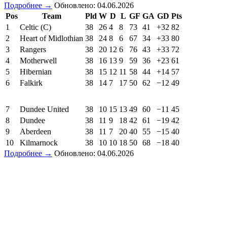
Подробнее →
Обновлено: 04.06.2026
Pos
Team
Pld
W
D
L
GF
GA
GD
Pts
1
Celtic (C)
38
26
4
8
73
41
+32
82
2
Heart of Midlothian
38
24
8
6
67
34
+33
80
3
Rangers
38
20
12
6
76
43
+33
72
4
Motherwell
38
16
13
9
59
36
+23
61
5
Hibernian
38
15
12
11
58
44
+14
57
6
Falkirk
38
14
7
17
50
62
−12
49
7
Dundee United
38
10
15
13
49
60
−11
45
8
Dundee
38
11
9
18
42
61
−19
42
9
Aberdeen
38
11
7
20
40
55
−15
40
10
Kilmarnock
38
10
10
18
50
68
−18
40
Подробнее →
Обновлено: 04.06.2026