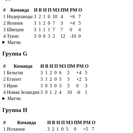
#
Команда
И
В
Н
П
МЗ
ПМ
РМ
О
1
Нидерланды
3
2
1
0
10
4
+6
7
2
Япония
3
1
2
0
7
3
+4
5
3
Швеция
3
1
1
1
7
7
0
4
4
Тунис
3
0
0
3
2
12
-10
0
Матчи
Группа G
#
Команда
И
В
Н
П
МЗ
ПМ
РМ
О
1
Бельгия
3
1
2
0
6
2
+4
5
2
Египет
3
1
2
0
5
3
+2
5
3
Иран
3
0
3
0
3
3
0
3
4
Новая Зеландия
3
0
1
2
4
10
-6
1
Матчи
Группа H
#
Команда
И
В
Н
П
МЗ
ПМ
РМ
О
1
Испания
3
2
1
0
5
0
+5
7