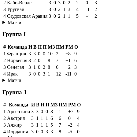
2
Кабо-Верде
3
0
3
0
2
2
0
3
3
Уругвай
3
0
2
1
3
4
-1
2
4
Саудовская Аравия
3
0
2
1
1
5
-4
2
Матчи
Группа I
#
Команда
И
В
Н
П
МЗ
ПМ
РМ
О
1
Франция
3
3
0
0
10
2
+8
9
2
Норвегия
3
2
0
1
8
7
+1
6
3
Сенегал
3
1
0
2
8
6
+2
3
4
Ирак
3
0
0
3
1
12
-11
0
Матчи
Группа J
#
Команда
И
В
Н
П
МЗ
ПМ
РМ
О
1
Аргентина
3
3
0
0
8
1
+7
9
2
Австрия
3
1
1
1
6
6
0
4
3
Алжир
3
1
1
1
5
7
-2
4
4
Иордания
3
0
0
3
3
8
-5
0