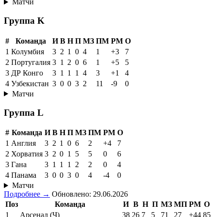
Матчи
Группа K
#
Команда
И
В
Н
П
МЗ
ПМ
РМ
О
1
Колумбия
3
2
1
0
4
1
+3
7
2
Португалия
3
1
2
0
6
1
+5
5
3
ДР Конго
3
1
1
1
4
3
+1
4
4
Узбекистан
3
0
0
3
2
11
-9
0
Матчи
Группа L
#
Команда
И
В
Н
П
МЗ
ПМ
РМ
О
1
Англия
3
2
1
0
6
2
+4
7
2
Хорватия
3
2
0
1
5
5
0
6
3
Гана
3
1
1
1
2
2
0
4
4
Панама
3
0
0
3
0
4
-4
0
Матчи
Подробнее →
Обновлено: 29.06.2026
Поз
Команда
И
В
Н
П
МЗ
МП
РМ
О
1
Арсенал (Ч)
38
26
7
5
71
27
+44
85