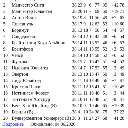
2
Манчестер Сити
38
23
9
6
77
35
+42
78
3
Манчестер Юнайтед
38
20
11
7
69
50
+19
71
4
Астон Вилла
38
19
8
11
56
49
+7
65
5
Ливерпуль
38
17
9
12
63
53
+10
60
6
Борнмут
38
13
18
7
58
54
+4
57
7
Сандерленд
38
14
12
12
42
48
−6
54
8
Брайтон энд Хоув Альбион
38
14
11
13
52
46
+6
53
9
Брентфорд
38
14
11
13
55
52
+3
53
10
Челси
38
14
10
14
58
52
+6
52
11
Фулхэм
38
15
7
16
47
51
−4
52
12
Ньюкасл Юнайтед
38
14
7
17
53
55
−2
49
13
Эвертон
38
13
10
15
47
50
−3
49
14
Лидс Юнайтед
38
11
14
13
49
56
−7
47
15
Кристал Пэлас
38
11
12
15
41
51
−10
45
16
Ноттингем Форест
38
11
11
16
48
51
−3
44
17
Тоттенхэм Хотспур
38
10
11
17
48
57
−9
41
18
Вест Хэм Юнайтед (В)
38
10
9
19
46
65
−19
39
19
Бернли (В)
38
4
10
24
38
75
−37
22
20
Вулверхэмптон Уондерерс (В)
38
3
11
24
27
68
−41
20
Подробнее →
Обновлено: 04.06.2026