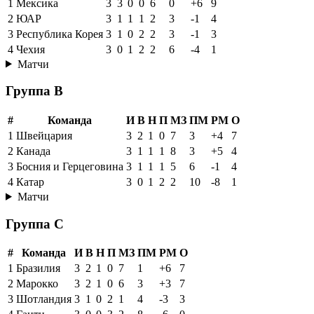
1
Мексика
3
3
0
0
6
0
+6
9
2
ЮАР
3
1
1
1
2
3
-1
4
3
Республика Корея
3
1
0
2
2
3
-1
3
4
Чехия
3
0
1
2
2
6
-4
1
Матчи
Группа B
#
Команда
И
В
Н
П
МЗ
ПМ
РМ
О
1
Швейцария
3
2
1
0
7
3
+4
7
2
Канада
3
1
1
1
8
3
+5
4
3
Босния и Герцеговина
3
1
1
1
5
6
-1
4
4
Катар
3
0
1
2
2
10
-8
1
Матчи
Группа C
#
Команда
И
В
Н
П
МЗ
ПМ
РМ
О
1
Бразилия
3
2
1
0
7
1
+6
7
2
Марокко
3
2
1
0
6
3
+3
7
3
Шотландия
3
1
0
2
1
4
-3
3