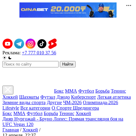
Реклама:
+7 777 010 37 56
Найти
Бокс
ММА
Футбол
Борьба
Теннис
Хоккей
Шахматы
Футзал
Дзюдо
Киберспорт
Легкая атлетика
Зимние виды спорта
Другие
ЧМ-2026
Олимпиада-2026
Lifestyle
Все категории
О Спорте Шредингера
Бокс
ММА
Футбол
Борьба
Теннис
Хоккей
Дияр Нургожай - Бруно Лопес: Прямая трансляция боя на
UFC Vegas 120
Главная
/
Хоккей
/
12 апреля, 22:37