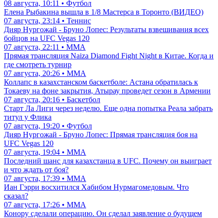
08 августа, 10:11 • Футбол
Елена Рыбакина вышла в 1/8 Мастерса в Торонто (ВИДЕО)
07 августа, 23:14 • Теннис
Дияр Нургожай - Бруно Лопес: Результаты взвешивания всех
бойцов на UFC Vegas 120
07 августа, 22:11 • ММА
Прямая трансляция Naiza Diamond Fight Night в Китае. Когда и
где смотреть турнир
07 августа, 20:26 • ММА
Коллапс в казахстанском баскетболе: Астана обратилась к
Токаеву на фоне закрытия, Атырау проведет сезон в Армении
07 августа, 20:16 • Баскетбол
Старт Ла Лиги через неделю. Еще одна попытка Реала забрать
титул у Флика
07 августа, 19:20 • Футбол
Дияр Нургожай - Бруно Лопес: Прямая трансляция боя на
UFC Vegas 120
07 августа, 19:04 • ММА
Последний шанс для казахстанца в UFC. Почему он выиграет
и что ждать от боя?
07 августа, 17:39 • ММА
Иан Гэрри восхитился Хабибом Нурмагомедовым. Что
сказал?
07 августа, 17:26 • ММА
Конору сделали операцию. Он сделал заявление о будущем