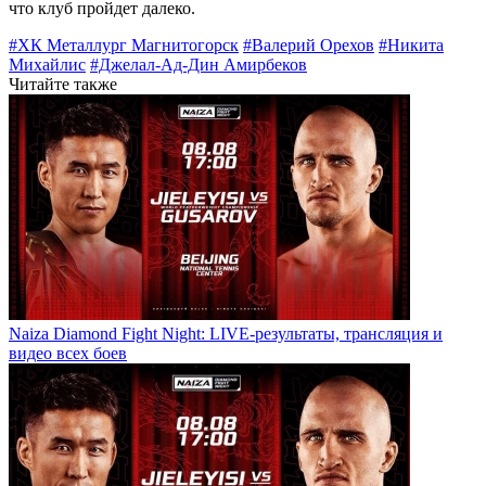
что клуб пройдет далеко.
#ХК Металлург Магнитогорск
#Валерий Орехов
#Никита
Михайлис
#Джелал-Ад-Дин Амирбеков
Читайте также
Naiza Diamond Fight Night: LIVE-результаты, трансляция и
видео всех боев