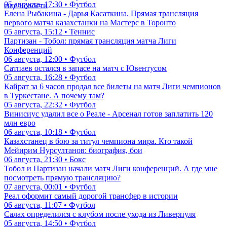
05 августа, 17:30 • Футбол
еще новости
Елена Рыбакина - Дарья Касаткина. Прямая трансляция
первого матча казахстанки на Мастерс в Торонто
05 августа, 15:12 • Теннис
Партизан - Тобол: прямая трансляция матча Лиги
Конференций
06 августа, 12:00 • Футбол
Сатпаев остался в запасе на матч с Ювентусом
05 августа, 16:28 • Футбол
Кайрат за 6 часов продал все билеты на матч Лиги чемпионов
в Туркестане. А почему там?
05 августа, 22:32 • Футбол
Винисиус удалил все о Реале - Арсенал готов заплатить 120
млн евро
06 августа, 10:18 • Футбол
Казахстанец в бою за титул чемпиона мира. Кто такой
Мейирим Нурсултанов: биография, бои
06 августа, 21:30 • Бокс
Тобол и Партизан начали матч Лиги конференций. А где мне
посмотреть прямую трансляцию?
07 августа, 00:01 • Футбол
Реал оформит самый дорогой трансфер в истории
06 августа, 11:07 • Футбол
Салах определился с клубом после ухода из Ливерпуля
05 августа, 14:50 • Футбол