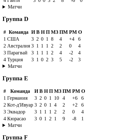
4
Гаити
3
0
0
3
2
8
-6
0
Матчи
Группа D
#
Команда
И
В
Н
П
МЗ
ПМ
РМ
О
1
США
3
2
0
1
8
4
+4
6
2
Австралия
3
1
1
1
2
2
0
4
3
Парагвай
3
1
1
1
2
4
-2
4
4
Турция
3
1
0
2
3
5
-2
3
Матчи
Группа E
#
Команда
И
В
Н
П
МЗ
ПМ
РМ
О
1
Германия
3
2
0
1
10
4
+6
6
2
Кот-д'Ивуар
3
2
0
1
4
2
+2
6
3
Эквадор
3
1
1
1
2
2
0
4
4
Кюрасао
3
0
1
2
1
9
-8
1
Матчи
Группа F