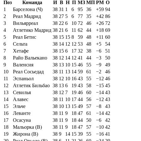
Поз
Команда
И
В
Н
П
МЗ
МП
РМ
О
1
Барселона (Ч)
38
31
1
6
95
36
+59
94
2
Реал Мадрид
38
27
5
6
77
35
+42
86
3
Вильярреал
38
22
6
10
72
46
+26
72
4
Атлетико Мадрид
38
21
6
11
62
44
+18
69
5
Реал Бетис
38
15
15
8
59
48
+11
60
6
Сельта
38
14
12
12
53
48
+5
54
7
Хетафе
38
15
6
17
32
38
−6
51
8
Райо Вальекано
38
12
14
12
41
44
−3
50
9
Валенсия
38
13
10
15
46
55
−9
49
10
Реал Сосьедад
38
11
13
14
59
61
−2
46
11
Эспаньол
38
12
10
16
43
55
−12
46
12
Атлетик Бильбао
38
13
6
19
43
58
−15
45
13
Севилья
38
12
7
19
46
60
−14
43
14
Алавес
38
11
10
17
44
56
−12
43
15
Эльче
38
10
13
15
49
57
−8
43
16
Леванте
38
11
9
18
47
61
−14
42
17
Осасуна
38
11
9
18
44
50
−6
42
18
Мальорка (В)
38
11
9
18
47
57
−10
42
19
Жирона (В)
38
9
14
15
39
55
−16
41
20
Реал Овьедо (В)
38
6
11
21
26
60
−34
29