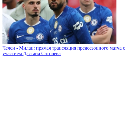
Челси - Милан: прямая трансляция предсезонного матча с
участием Дастана Сатпаева