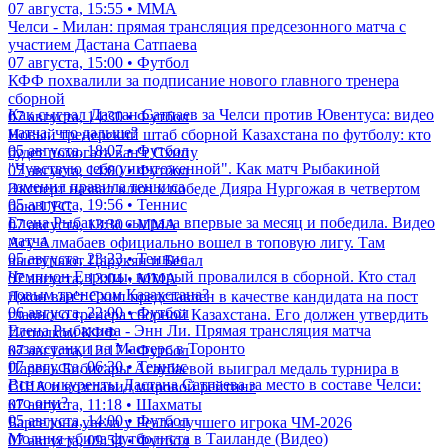
07 августа, 15:55 • ММА
Челси - Милан: прямая трансляция предсезонного матча с
участием Дастана Сатпаева
07 августа, 15:00 • Футбол
КФФ похвалили за подписание нового главного тренера
сборной
Как сыграл Дастан Сатпаев за Челси против Ювентуса: видео
07 августа, 14:30 • Футбол
матча, что дальше?
Новый тренерский штаб сборной Казахстана по футболу: кто
05 августа, 18:07 • Футбол
будет помогать ван'т Схипу
"Чувствую себя уничтоженной". Как матч Рыбакиной
07 августа, 14:00 • Футбол
изменил правила тенниса
Эксперт назвал ключ к победе Дияра Нургожая в четвертом
05 августа, 19:56 • Теннис
бою UFC
Елена Рыбакина сыграла впервые за месяц и победила. Видео
07 августа, 13:30 • ММА
матча
Асу Алмабаев официально вошел в топовую лигу. Там
05 августа, 23:23 • Теннис
выступают Царукян и Белал
Чемпион Европы, который провалился в сборной. Кто стал
07 августа, 13:04 • ММА
новым тренером Казахстана?
Джон ван'т Схип представлен в качестве кандидата на пост
06 августа, 22:00 • Футбол
главного тренера сборной Казахстана. Его должен утвердить
Елена Рыбакина - Энн Ли. Прямая трансляция матча
Исполком КФФ
казахстанки на Мастерс в Торонто
07 августа, 12:17 • Футбол
07 августа, 06:30 • Теннис
Парень Бибисары Асаубаевой выиграл медаль турнира в
Все конкуренты Дастана Сатпаева за место в составе Челси:
США и возглавил мировой рейтинг
кто они?
07 августа, 11:18 • Шахматы
05 августа, 14:00 • Футбол
Барселона увела у Реала лучшего игрока ЧМ-2026
Молния убила футболиста в Таиланде (Видео)
07 августа, 09:54 • Футбол