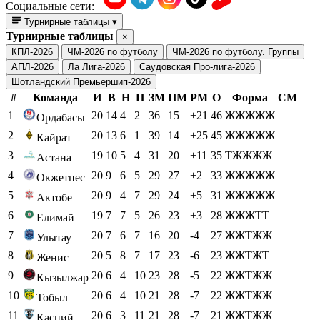
Социальные сети:
Турнирные таблицы
▾
Турнирные таблицы
×
КПЛ-2026
ЧМ-2026 по футболу
ЧМ-2026 по футболу. Группы
АПЛ-2026
Ла Лига-2026
Саудовская Про-лига-2026
Шотландский Премьершип-2026
#
Команда
И
В
Н
П
ЗМ
ПМ
РМ
О
Форма
СМ
1
20
14
4
2
36
15
+21
46
ЖЖЖЖЖ
Ордабасы
2
20
13
6
1
39
14
+25
45
ЖЖЖЖЖ
Кайрат
3
19
10
5
4
31
20
+11
35
ТЖЖЖЖ
Астана
4
20
9
6
5
29
27
+2
33
ЖЖЖЖЖ
Окжетпес
5
20
9
4
7
29
24
+5
31
ЖЖЖЖЖ
Актобе
6
19
7
7
5
26
23
+3
28
ЖЖЖТТ
Елимай
7
20
7
6
7
16
20
-4
27
ЖЖТЖЖ
Улытау
8
20
5
8
7
17
23
-6
23
ЖЖТЖТ
Женис
9
20
6
4
10
23
28
-5
22
ЖЖТЖЖ
Кызылжар
10
20
6
4
10
21
28
-7
22
ЖЖТЖЖ
Тобыл
11
20
6
3
11
21
28
-7
21
ЖЖТЖЖ
Каспий