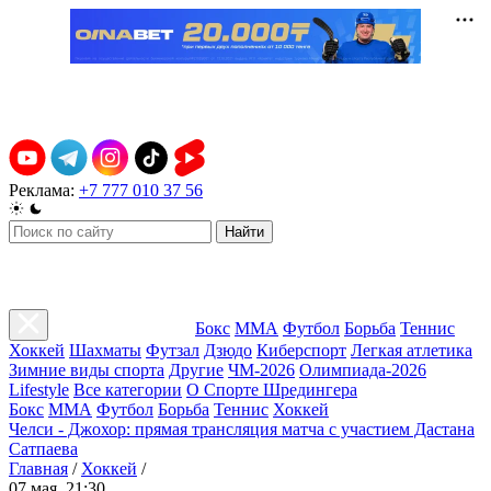
Реклама:
+7 777 010 37 56
Найти
Бокс
ММА
Футбол
Борьба
Теннис
Хоккей
Шахматы
Футзал
Дзюдо
Киберспорт
Легкая атлетика
Зимние виды спорта
Другие
ЧМ-2026
Олимпиада-2026
Lifestyle
Все категории
О Спорте Шредингера
Бокс
ММА
Футбол
Борьба
Теннис
Хоккей
Челси - Джохор: прямая трансляция матча с участием Дастана
Сатпаева
Главная
/
Хоккей
/
07 мая, 21:30