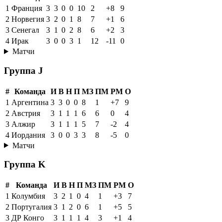
1
Франция
3
3
0
0
10
2
+8
9
2
Норвегия
3
2
0
1
8
7
+1
6
3
Сенегал
3
1
0
2
8
6
+2
3
4
Ирак
3
0
0
3
1
12
-11
0
Матчи
Группа J
#
Команда
И
В
Н
П
МЗ
ПМ
РМ
О
1
Аргентина
3
3
0
0
8
1
+7
9
2
Австрия
3
1
1
1
6
6
0
4
3
Алжир
3
1
1
1
5
7
-2
4
4
Иордания
3
0
0
3
3
8
-5
0
Матчи
Группа K
#
Команда
И
В
Н
П
МЗ
ПМ
РМ
О
1
Колумбия
3
2
1
0
4
1
+3
7
2
Португалия
3
1
2
0
6
1
+5
5
3
ДР Конго
3
1
1
1
4
3
+1
4