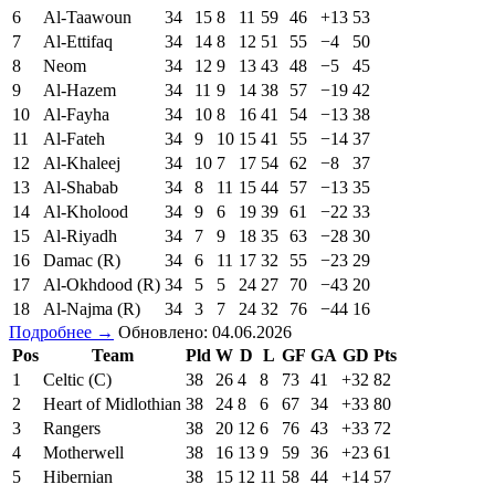
6
Al-Taawoun
34
15
8
11
59
46
+13
53
7
Al-Ettifaq
34
14
8
12
51
55
−4
50
8
Neom
34
12
9
13
43
48
−5
45
9
Al-Hazem
34
11
9
14
38
57
−19
42
10
Al-Fayha
34
10
8
16
41
54
−13
38
11
Al-Fateh
34
9
10
15
41
55
−14
37
12
Al-Khaleej
34
10
7
17
54
62
−8
37
13
Al-Shabab
34
8
11
15
44
57
−13
35
14
Al-Kholood
34
9
6
19
39
61
−22
33
15
Al-Riyadh
34
7
9
18
35
63
−28
30
16
Damac (R)
34
6
11
17
32
55
−23
29
17
Al-Okhdood (R)
34
5
5
24
27
70
−43
20
18
Al-Najma (R)
34
3
7
24
32
76
−44
16
Подробнее →
Обновлено: 04.06.2026
Pos
Team
Pld
W
D
L
GF
GA
GD
Pts
1
Celtic (C)
38
26
4
8
73
41
+32
82
2
Heart of Midlothian
38
24
8
6
67
34
+33
80
3
Rangers
38
20
12
6
76
43
+33
72
4
Motherwell
38
16
13
9
59
36
+23
61
5
Hibernian
38
15
12
11
58
44
+14
57