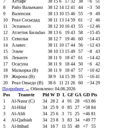
7
Хетафе
38
15
6
17
32
38
−6
51
8
Райо Вальекано
38
12
14
12
41
44
−3
50
9
Валенсия
38
13
10
15
46
55
−9
49
10
Реал Сосьедад
38
11
13
14
59
61
−2
46
11
Эспаньол
38
12
10
16
43
55
−12
46
12
Атлетик Бильбао
38
13
6
19
43
58
−15
45
13
Севилья
38
12
7
19
46
60
−14
43
14
Алавес
38
11
10
17
44
56
−12
43
15
Эльче
38
10
13
15
49
57
−8
43
16
Леванте
38
11
9
18
47
61
−14
42
17
Осасуна
38
11
9
18
44
50
−6
42
18
Мальорка (В)
38
11
9
18
47
57
−10
42
19
Жирона (В)
38
9
14
15
39
55
−16
41
20
Реал Овьедо (В)
38
6
11
21
26
60
−34
29
Подробнее →
Обновлено: 04.06.2026
Pos
Teamvte
Pld
W
D
L
GF
GA
GD
Pts
1
Al-Nassr (C)
34
28
2
4
91
28
+63
86
2
Al-Hilal
34
25
9
0
85
27
+58
84
3
Al-Ahli
34
25
6
3
71
25
+46
81
4
Al-Qadsiah
34
23
8
3
83
34
+49
77
5
Al-Ittihad
34
16
7
11
55
48
+7
55