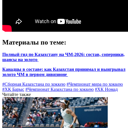
Материалы по теме:
Полный гид по Казахстану на ЧМ-2026: состав, соперники,
шансы на золото
Канадцы в составе: как Казахстан принимал и выигрывал
золото ЧМ в первом дивизионе
#Сборная Казахстана по хоккею
#Чемпионат мира по хоккею
#ХК Барыс
#Чемпионат Казахстана по хоккею
#ХК Номад
Читайте также