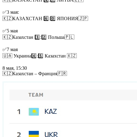
✅3 мая:
🇰🇿КАЗАХСТАН 6️⃣:0️⃣ ЯПОНИЯ🇯🇵
✅5 мая
🇰🇿Казахстан 3️⃣:2️⃣ Польша🇵🇱
✅7 мая
🇺🇦 Украина4️⃣:5️⃣ Казахстан 🇰🇿
8 мая, 15:30
🇰🇿Казахстан – Франция🇫🇷