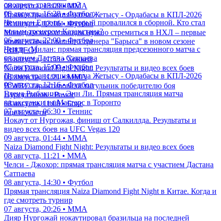
смотреть трансляцию?
08 августа, 13:09 • ММА
08 августа, 16:28 • Футбол
Прямая трансляция матча Жетысу - Ордабасы в КПЛ-2026
Чемпион Европы, который провалился в сборной. Кто стал
08 августа, 12:16 • Футбол
новым тренером Казахстана?
Молодым казахстанцам нужно стремиться в НХЛ – первые
06 августа, 22:00 • Футбол
комментарии главного тренера "Барыса" в новом сезоне
Челси - Милан: прямая трансляция предсезонного матча с
(ВИДЕО)
участием Дастана Сатпаева
08 августа, 11:53 • Хоккей
07 августа, 15:00 • Футбол
Naiza Diamond Fight Night: Результаты и видео всех боев
Прямая трансляция матча Жетысу - Ордабасы в КПЛ-2026
08 августа, 11:21 • ММА
08 августа, 12:16 • Футбол
В WBC гарантировали титульник победителю боя
Елена Рыбакина - Энн Ли. Прямая трансляция матча
Нурсултанов - Рамос
казахстанки на Мастерс в Торонто
08 августа, 11:08 • Бокс
07 августа, 06:30 • Теннис
еще новости
Нокаут от Нургожая, финиш от Салкиллда. Результаты и
видео всех боев на UFC Vegas 120
09 августа, 01:44 • ММА
Naiza Diamond Fight Night: Результаты и видео всех боев
08 августа, 11:21 • ММА
Челси - Джохор: прямая трансляция матча с участием Дастана
Сатпаева
08 августа, 14:30 • Футбол
Прямая трансляция Naiza Diamond Fight Night в Китае. Когда и
где смотреть турнир
07 августа, 20:26 • ММА
Дияр Нургожай нокаутировал бразильца на последней