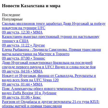
Новости Казахстана и мира
Последние
Популярные
Сколько миллионов тенге заработал Дияр Нургожай за победу
нокаутом на турнире UFC
09 августа, 12:30 • ММА
Казахстанец выиграл престижный турнир по настольному
теннису в США
09 августа, 11:22 • Другие
Елена Рыбакина - Людмила Самсонова. Прямая трансляция
матча казахстанки на Мастерс в Торонто
09 августа, 07:00 • Теннис
Дияр Нургожай нокаутировал бразильца на последней
секунде первого раунда в UFC! Видео и слова после боя
09 августа, 04:16 • ММА
Нокаут от Нургожая, финиш от Салкиллда. Результаты и
видео всех боев на UFC Vegas 120
09 августа, 01:44 • ММА
Пояс Алимханулы обрел нового чемпиона: Результаты и
видео Zuffa Boxing 10 в Дублине
09 августа, 01:06 • Бокс
Разгром от Ордабасы и другие результаты 21-го тура КПЛ:
обзоры матчей и прямая трансляция