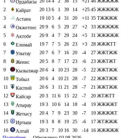
1
20
14
4
2
36
15
+21
46
ЖЖЖЖЖ
Ордабасы
2
20
13
6
1
39
14
+25
45
ЖЖЖЖЖ
Кайрат
3
19
10
5
4
31
20
+11
35
ТЖЖЖЖ
Астана
4
20
9
6
5
29
27
+2
33
ЖЖЖЖЖ
Окжетпес
5
20
9
4
7
29
24
+5
31
ЖЖЖЖЖ
Актобе
6
19
7
7
5
26
23
+3
28
ЖЖЖТТ
Елимай
7
20
7
6
7
16
20
-4
27
ЖЖТЖЖ
Улытау
8
20
5
8
7
17
23
-6
23
ЖЖТЖТ
Женис
9
20
6
4
10
23
28
-5
22
ЖЖТЖЖ
Кызылжар
10
20
6
4
10
21
28
-7
22
ЖЖТЖЖ
Тобыл
11
20
6
3
11
21
28
-7
21
ЖЖТЖЖ
Каспий
12
20
3
11
6
15
22
-7
20
ЖТЖТТ
Кайсар
13
19
3
10
6
14
18
-4
19
ЖЖЖЖТ
Атырау
14
20
4
7
9
23
30
-7
19
ЖЖЖЖТ
Жетысу
15
19
3
8
8
19
25
-6
17
ЖТЖЖЖ
Иртыш
16
20
3
7
10
16
30
-14
16
ЖЖЖЖЖ
Алтай
Подробнее →
Обновлено: 03.08.2026