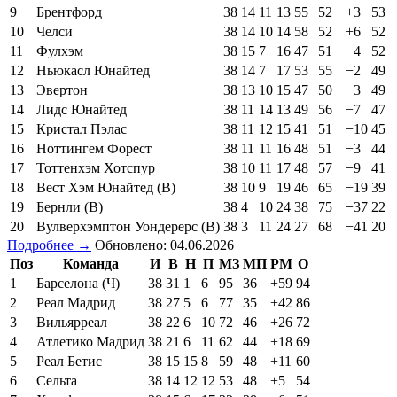
9
Брентфорд
38
14
11
13
55
52
+3
53
10
Челси
38
14
10
14
58
52
+6
52
11
Фулхэм
38
15
7
16
47
51
−4
52
12
Ньюкасл Юнайтед
38
14
7
17
53
55
−2
49
13
Эвертон
38
13
10
15
47
50
−3
49
14
Лидс Юнайтед
38
11
14
13
49
56
−7
47
15
Кристал Пэлас
38
11
12
15
41
51
−10
45
16
Ноттингем Форест
38
11
11
16
48
51
−3
44
17
Тоттенхэм Хотспур
38
10
11
17
48
57
−9
41
18
Вест Хэм Юнайтед (В)
38
10
9
19
46
65
−19
39
19
Бернли (В)
38
4
10
24
38
75
−37
22
20
Вулверхэмптон Уондерерс (В)
38
3
11
24
27
68
−41
20
Подробнее →
Обновлено: 04.06.2026
Поз
Команда
И
В
Н
П
МЗ
МП
РМ
О
1
Барселона (Ч)
38
31
1
6
95
36
+59
94
2
Реал Мадрид
38
27
5
6
77
35
+42
86
3
Вильярреал
38
22
6
10
72
46
+26
72
4
Атлетико Мадрид
38
21
6
11
62
44
+18
69
5
Реал Бетис
38
15
15
8
59
48
+11
60
6
Сельта
38
14
12
12
53
48
+5
54