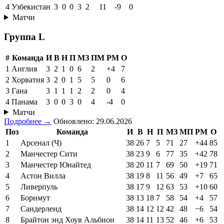
4
Узбекистан
3
0
0
3
2
11
-9
0
Матчи
Группа L
#
Команда
И
В
Н
П
МЗ
ПМ
РМ
О
1
Англия
3
2
1
0
6
2
+4
7
2
Хорватия
3
2
0
1
5
5
0
6
3
Гана
3
1
1
1
2
2
0
4
4
Панама
3
0
0
3
0
4
-4
0
Матчи
Подробнее →
Обновлено: 29.06.2026
Поз
Команда
И
В
Н
П
МЗ
МП
РМ
О
1
Арсенал (Ч)
38
26
7
5
71
27
+44
85
2
Манчестер Сити
38
23
9
6
77
35
+42
78
3
Манчестер Юнайтед
38
20
11
7
69
50
+19
71
4
Астон Вилла
38
19
8
11
56
49
+7
65
5
Ливерпуль
38
17
9
12
63
53
+10
60
6
Борнмут
38
13
18
7
58
54
+4
57
7
Сандерленд
38
14
12
12
42
48
−6
54
8
Брайтон энд Хоув Альбион
38
14
11
13
52
46
+6
53