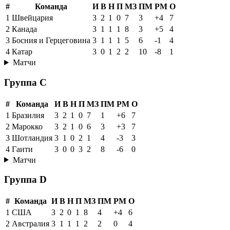
#
Команда
И
В
Н
П
МЗ
ПМ
РМ
О
1
Швейцария
3
2
1
0
7
3
+4
7
2
Канада
3
1
1
1
8
3
+5
4
3
Босния и Герцеговина
3
1
1
1
5
6
-1
4
4
Катар
3
0
1
2
2
10
-8
1
Матчи
Группа C
#
Команда
И
В
Н
П
МЗ
ПМ
РМ
О
1
Бразилия
3
2
1
0
7
1
+6
7
2
Марокко
3
2
1
0
6
3
+3
7
3
Шотландия
3
1
0
2
1
4
-3
3
4
Гаити
3
0
0
3
2
8
-6
0
Матчи
Группа D
#
Команда
И
В
Н
П
МЗ
ПМ
РМ
О
1
США
3
2
0
1
8
4
+4
6
2
Австралия
3
1
1
1
2
2
0
4