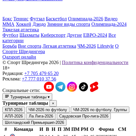
Бокс
Теннис
Футзал
Баскетбол
Олимпиада-2026
Видео
ММА
Хоккей
Дзюдо
Зимние виды спорта
Олимпиада-2024
Тяжелая атлетика
Футбол
Шахматы
Киберспорт
Другие
ЕВРО-2024
Все
категории
Борьба
Вне спорта
Легкая атлетика
ЧМ-2026
Lifestyle
О
Спорте Шредингера
Qazsport онлайн
© Cпорт Шредингера 2026
|
Политика конфиденциальности
18+
Редакция:
+7 705 479 65 20
Реклама:
+7 777 010 37 56
Социальные сети:
Турнирные таблицы
▾
Турнирные таблицы
×
КПЛ-2026
ЧМ-2026 по футболу
ЧМ-2026 по футболу. Группы
АПЛ-2026
Ла Лига-2026
Саудовская Про-лига-2026
Шотландский Премьершип-2026
#
Команда
И
В
Н
П
ЗМ
ПМ
РМ
О
Форма
СМ