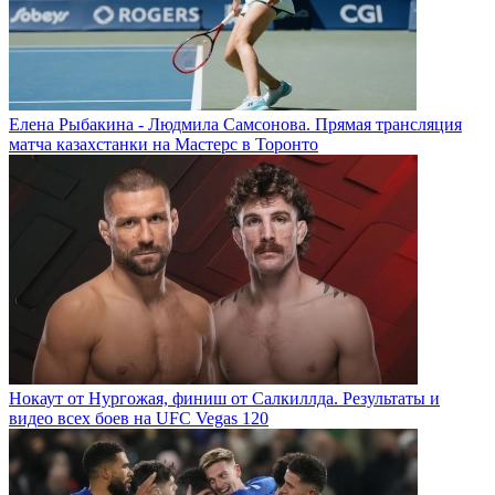
Елена Рыбакина - Людмила Самсонова. Прямая трансляция
матча казахстанки на Мастерс в Торонто
Нокаут от Нургожая, финиш от Салкиллда. Результаты и
видео всех боев на UFC Vegas 120