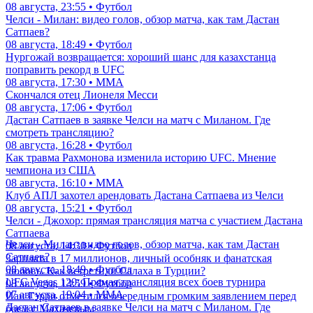
08 августа, 23:55 • Футбол
Челси - Милан: видео голов, обзор матча, как там Дастан
Сатпаев?
08 августа, 18:49 • Футбол
Нургожай возвращается: хороший шанс для казахстанца
поправить рекорд в UFC
08 августа, 17:30 • ММА
Скончался отец Лионеля Месси
08 августа, 17:06 • Футбол
Дастан Сатпаев в заявке Челси на матч с Миланом. Где
смотреть трансляцию?
08 августа, 16:28 • Футбол
Как травма Рахмонова изменила историю UFC. Мнение
чемпиона из США
08 августа, 16:10 • ММА
Клуб АПЛ захотел арендовать Дастана Сатпаева из Челси
08 августа, 15:21 • Футбол
Челси - Джохор: прямая трансляция матча с участием Дастана
Сатпаева
Челси - Милан: видео голов, обзор матча, как там Дастан
08 августа, 14:30 • Футбол
Сатпаев?
Зарплата в 17 миллионов, личный особняк и фанатская
08 августа, 18:49 • Футбол
любовь. Как встретили Салаха в Турции?
UFC Vegas 120: Прямая трансляция всех боев турнира
08 августа, 13:59 • Футбол
07 августа, 19:04 • ММА
Иан Гэрри отметился очередным громким заявлением перед
Дастан Сатпаев в заявке Челси на матч с Миланом. Где
боем с Махачевым