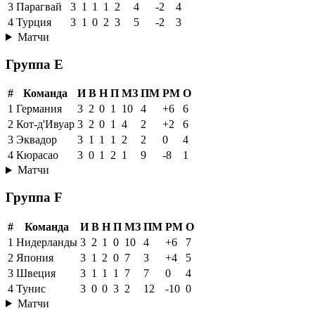
3
Парагвай
3
1
1
1
2
4
-2
4
4
Турция
3
1
0
2
3
5
-2
3
Матчи
Группа E
#
Команда
И
В
Н
П
МЗ
ПМ
РМ
О
1
Германия
3
2
0
1
10
4
+6
6
2
Кот-д'Ивуар
3
2
0
1
4
2
+2
6
3
Эквадор
3
1
1
1
2
2
0
4
4
Кюрасао
3
0
1
2
1
9
-8
1
Матчи
Группа F
#
Команда
И
В
Н
П
МЗ
ПМ
РМ
О
1
Нидерланды
3
2
1
0
10
4
+6
7
2
Япония
3
1
2
0
7
3
+4
5
3
Швеция
3
1
1
1
7
7
0
4
4
Тунис
3
0
0
3
2
12
-10
0
Матчи