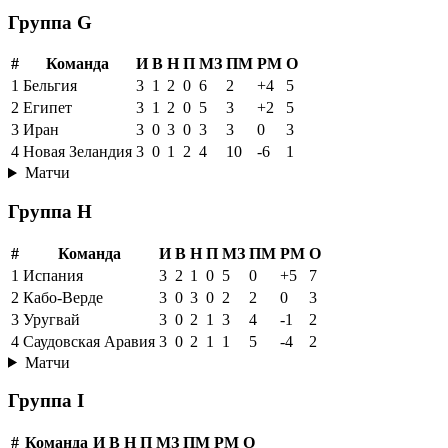
Группа G
#
Команда
И
В
Н
П
МЗ
ПМ
РМ
О
1
Бельгия
3
1
2
0
6
2
+4
5
2
Египет
3
1
2
0
5
3
+2
5
3
Иран
3
0
3
0
3
3
0
3
4
Новая Зеландия
3
0
1
2
4
10
-6
1
Матчи
Группа H
#
Команда
И
В
Н
П
МЗ
ПМ
РМ
О
1
Испания
3
2
1
0
5
0
+5
7
2
Кабо-Верде
3
0
3
0
2
2
0
3
3
Уругвай
3
0
2
1
3
4
-1
2
4
Саудовская Аравия
3
0
2
1
1
5
-4
2
Матчи
Группа I
#
Команда
И
В
Н
П
МЗ
ПМ
РМ
О