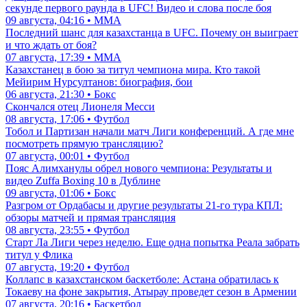
секунде первого раунда в UFC! Видео и слова после боя
09 августа, 04:16 • ММА
Последний шанс для казахстанца в UFC. Почему он выиграет
и что ждать от боя?
07 августа, 17:39 • ММА
Казахстанец в бою за титул чемпиона мира. Кто такой
Мейирим Нурсултанов: биография, бои
06 августа, 21:30 • Бокс
Скончался отец Лионеля Месси
08 августа, 17:06 • Футбол
Тобол и Партизан начали матч Лиги конференций. А где мне
посмотреть прямую трансляцию?
07 августа, 00:01 • Футбол
Пояс Алимханулы обрел нового чемпиона: Результаты и
видео Zuffa Boxing 10 в Дублине
09 августа, 01:06 • Бокс
Разгром от Ордабасы и другие результаты 21-го тура КПЛ:
обзоры матчей и прямая трансляция
08 августа, 23:55 • Футбол
Старт Ла Лиги через неделю. Еще одна попытка Реала забрать
титул у Флика
07 августа, 19:20 • Футбол
Коллапс в казахстанском баскетболе: Астана обратилась к
Токаеву на фоне закрытия, Атырау проведет сезон в Армении
07 августа, 20:16 • Баскетбол